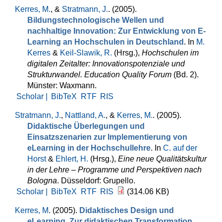
Kerres, M.
, &
Stratmann, J.
. (2005).
Bildungstechnologische Wellen und
nachhaltige Innovation: Zur Entwicklung von E-
Learning an Hochschulen in Deutschland
. In
M.
Kerres
&
Keil-Slawik, R.
(Hrsg.)
,
Hochschulen im
digitalen Zeitalter: Innovationspotenziale und
Strukturwandel. Education Quality Forum
(Bd. 2).
Münster: Waxmann.
Scholar |
BibTeX
RTF
RIS
Stratmann, J.
,
Nattland, A.
, &
Kerres, M.
. (2005).
Didaktische Überlegungen und
Einsatzszenarien zur Implementierung von
eLearning in der Hochschullehre
. In
C. auf der
Horst
&
Ehlert, H.
(Hrsg.)
,
Eine neue Qualitätskultur
in der Lehre – Programme und Perspektiven nach
Bologna
. Düsseldorf: Grupello.
Scholar |
BibTeX
RTF
RIS
(314.06 KB)
Kerres, M
. (2005).
Didaktisches Design und
eLearning. Zur didaktischen Transformation