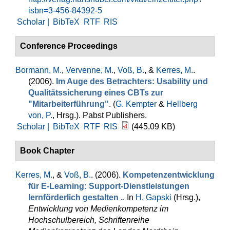
isbn=3-456-84392-5
Scholar |
BibTeX
RTF
RIS
Conference Proceedings
Bormann, M.
,
Vervenne, M.
,
Voß, B.
, &
Kerres, M.
.
(2006).
Im Auge des Betrachters: Usability und
Qualitätssicherung eines CBTs zur
"Mitarbeiterführung"
. (
G. Kempter
&
Hellberg
von, P.
, Hrsg.
). Pabst Publishers.
Scholar |
BibTeX
RTF
RIS
(445.09 KB)
Book Chapter
Kerres, M.
, &
Voß, B.
. (2006).
Kompetenzentwicklung
für E-Learning: Support-Dienstleistungen
lernförderlich gestalten .
. In
H. Gapski
(Hrsg.)
,
Entwicklung von Medienkompetenz im
Hochschulbereich, Schriftenreihe