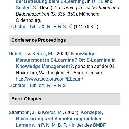
der Betreuung beim E-Learning
. In
D. Euler
&
Seufert, S.
(Hrsg.)
,
E-Learning in Hochschulen und
Bildungszentren
(S. 335–350). München:
Oldenbourg.
Scholar |
BibTeX
RTF
RIS
(174.76 KB)
Conference Proceedings
Nübel, I.
, &
Kerres, M.
. (2004).
Knowledge
Management in E-Learning? Or: E-Learning in
Knowledge Management?
. gehalten auf der 01.
November, Washington DC. Abgerufen von
http://www.aace.org/conf/ELearn/
Scholar |
BibTeX
RTF
RIS
Book Chapter
Stratmann, J.
, &
Kerres, M.
. (2004).
Konzepte,
Realisierung und Verankerung mobilen
Lernens
. In
P. N. M. B. F. + in der des BMBF