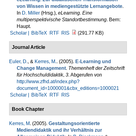
von Wissen in mediengestützte Lernangebote
.
In
D. Miller
(Hrsg.)
,
eLearning. Eine
multiperspektivische Standortbestimmung
. Bern:
Haupt.
Scholar |
BibTeX
RTF
RIS
(291.77 KB)
Journal Article
Euler, D.
, &
Kerres, M.
. (2005).
E-Learning und
Change Management
.
Themenheft der Zeitschrift
für Hochschuldidaktik
,
3
. Abgerufen von
http://www.zfhd.at/index.php?
document_id=1000001&cbx_editions=1000021
Scholar |
BibTeX
RTF
RIS
Book Chapter
Kerres, M
. (2005).
Gestaltungsorientierte
Mediendidaktik und ihr Verhältnis zur