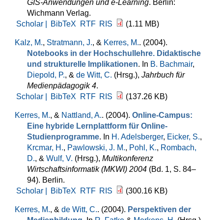
GIS-Anwendungen und e-Learning
. Berlin:
Wichmann Verlag.
Scholar |
BibTeX
RTF
RIS
(1.11 MB)
Kalz, M.
,
Stratmann, J.
, &
Kerres, M.
. (2004).
Notebooks in der Hochschullehre. Didaktische
und strukturelle Implikationen
. In
B. Bachmair
,
Diepold, P.
, &
de Witt, C.
(Hrsg.)
,
Jahrbuch für
Medienpädagogik 4
.
Scholar |
BibTeX
RTF
RIS
(137.26 KB)
Kerres, M.
, &
Nattland, A.
. (2004).
Online-Campus:
Eine hybride Lernplattform für Online-
Studienprogramme
. In
H. Adelsberger
,
Eicker, S.
,
Krcmar, H.
,
Pawlowski, J. M.
,
Pohl, K.
,
Rombach,
D.
, &
Wulf, V.
(Hrsg.)
,
Multikonferenz
Wirtschaftsinformatik (MKWI) 2004
(Bd. 1, S. 84–
94). Berlin.
Scholar |
BibTeX
RTF
RIS
(300.16 KB)
Kerres, M.
, &
de Witt, C.
. (2004).
Perspektiven der