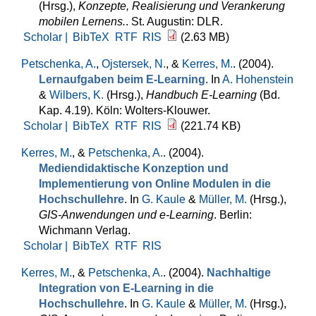
(Hrsg.)
,
Konzepte, Realisierung und Verankerung
mobilen Lernens.
. St. Augustin: DLR.
Scholar |
BibTeX
RTF
RIS
(2.63 MB)
Petschenka, A.
,
Ojstersek, N.
, &
Kerres, M.
. (2004).
Lernaufgaben beim E-Learning
. In
A. Hohenstein
&
Wilbers, K.
(Hrsg.)
,
Handbuch E-Learning
(Bd.
Kap. 4.19). Köln: Wolters-Klouwer.
Scholar |
BibTeX
RTF
RIS
(221.74 KB)
Kerres, M.
, &
Petschenka, A.
. (2004).
Mediendidaktische Konzeption und
Implementierung von Online Modulen in die
Hochschullehre
. In
G. Kaule
&
Müller, M.
(Hrsg.)
,
GIS-Anwendungen und e-Learning
. Berlin:
Wichmann Verlag.
Scholar |
BibTeX
RTF
RIS
Kerres, M.
, &
Petschenka, A.
. (2004).
Nachhaltige
Integration von E-Learning in die
Hochschullehre
. In
G. Kaule
&
Müller, M.
(Hrsg.)
,