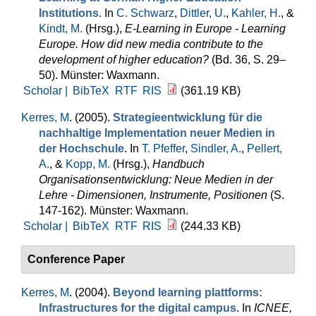
Institutions
. In
C. Schwarz
,
Dittler, U.
,
Kahler, H.
, &
Kindt, M.
(Hrsg.)
,
E-Learning in Europe - Learning
Europe. How did new media contribute to the
development of higher education?
(Bd. 36, S. 29–
50). Münster: Waxmann.
Scholar |
BibTeX
RTF
RIS
(361.19 KB)
Kerres, M
. (2005).
Strategieentwicklung für die
nachhaltige Implementation neuer Medien in
der Hochschule
. In
T. Pfeffer
,
Sindler, A.
,
Pellert,
A.
, &
Kopp, M.
(Hrsg.)
,
Handbuch
Organisationsentwicklung: Neue Medien in der
Lehre - Dimensionen, Instrumente, Positionen
(S.
147-162). Münster: Waxmann.
Scholar |
BibTeX
RTF
RIS
(244.33 KB)
Conference Paper
Kerres, M
. (2004).
Beyond learning plattforms:
Infrastructures for the digital campus
. In
ICNEE,