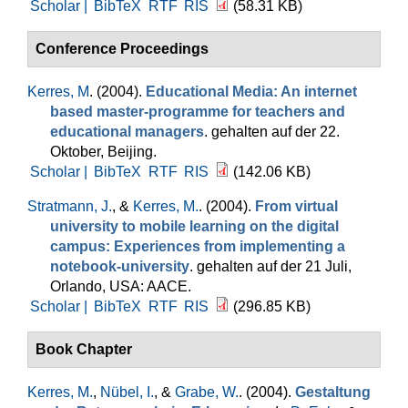
Scholar |
BibTeX
RTF
RIS
(58.31 KB)
Conference Proceedings
Kerres, M
. (2004).
Educational Media: An internet
based master-programme for teachers and
educational managers
. gehalten auf der 22.
Oktober, Beijing.
Scholar |
BibTeX
RTF
RIS
(142.06 KB)
Stratmann, J.
, &
Kerres, M.
. (2004).
From virtual
university to mobile learning on the digital
campus: Experiences from implementing a
notebook-university
. gehalten auf der 21 Juli,
Orlando, USA: AACE.
Scholar |
BibTeX
RTF
RIS
(296.85 KB)
Book Chapter
Kerres, M.
,
Nübel, I.
, &
Grabe, W.
. (2004).
Gestaltung