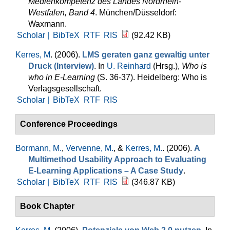
Medienkompetenz des Landes Nordrhein-
Westfalen, Band 4
. München/Düsseldorf:
Waxmann.
Scholar |
BibTeX
RTF
RIS
(92.42 KB)
Kerres, M
. (2006).
LMS geraten ganz gewaltig unter
Druck (Interview)
. In
U. Reinhard
(Hrsg.)
,
Who is
who in E-Learning
(S. 36-37). Heidelberg: Who is
Verlagsgesellschaft.
Scholar |
BibTeX
RTF
RIS
Conference Proceedings
Bormann, M.
,
Vervenne, M.
, &
Kerres, M.
. (2006).
A
Multimethod Usability Approach to Evaluating
E-Learning Applications – A Case Study
.
Scholar |
BibTeX
RTF
RIS
(346.87 KB)
Book Chapter