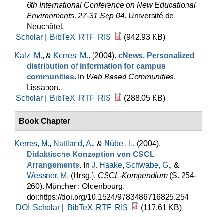
6th International Conference on New Educational
Environments, 27-31 Sep 04
. Université de
Neuchâtel.
Scholar |
BibTeX
RTF
RIS
(942.93 KB)
Kalz, M.
, &
Kerres, M.
. (2004).
cNews. Personalized
distribution of information for campus
communities
. In
Web Based Communities
.
Lissabon.
Scholar |
BibTeX
RTF
RIS
(288.05 KB)
Book Chapter
Kerres, M.
,
Nattland, A.
, &
Nübel, I.
. (2004).
Didaktische Konzeption von CSCL-
Arrangements
. In
J. Haake
,
Schwabe, G.
, &
Wessner, M.
(Hrsg.)
,
CSCL-Kompendium
(S. 254-
260). München: Oldenbourg.
doi:https://doi.org/10.1524/9783486716825.254
DOI
Scholar |
BibTeX
RTF
RIS
(117.61 KB)