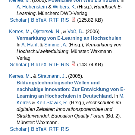
Kerres, M
. (2006).
Potenziale von Web 2.0 nutzen
. In
A. Hohenstein
&
Wilbers, K.
(Hrsg.)
,
Handbuch E-
Learning
. München: DWD-Verlag.
Scholar |
BibTeX
RTF
RIS
(125.82 KB)
Kerres, M.
,
Ojstersek, N.
, &
Voß, B.
. (2006).
Vermarktung von E-Learning an Hochschulen
.
In
A. Hanft
&
Simmel, A.
(Hrsg.)
,
Vermarktung von
Hochschulweiterbildung
. Münster: Waxmann
Verlag.
Scholar |
BibTeX
RTF
RIS
(143.74 KB)
Kerres, M.
, &
Stratmann, J.
. (2005).
Bildungstechnologische Wellen und
nachhaltige Innovation: Zur Entwicklung von E-
Learning an Hochschulen in Deutschland
. In
M.
Kerres
&
Keil-Slawik, R.
(Hrsg.)
,
Hochschulen im
digitalen Zeitalter: Innovationspotenziale und
Strukturwandel. Education Quality Forum
(Bd. 2).
Münster: Waxmann.
Scholar |
BibTeX
RTF
RIS