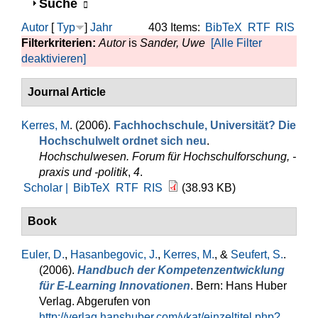
Anzeigen
Suche
Autor
[
Typ
]
Jahr
403 Items:
BibTeX
RTF
RIS
Filterkriterien:
Autor
is
Sander, Uwe
[Alle Filter
deaktivieren]
Journal Article
Kerres, M
. (2006).
Fachhochschule, Universität? Die
Hochschulwelt ordnet sich neu
.
Hochschulwesen. Forum für Hochschulforschung, -
praxis und -politik
,
4
.
Scholar |
BibTeX
RTF
RIS
(38.93 KB)
Book
Euler, D.
,
Hasanbegovic, J.
,
Kerres, M.
, &
Seufert, S.
.
(2006).
Handbuch der Kompetenzentwicklung
für E-Learning Innovationen
. Bern: Hans Huber
Verlag. Abgerufen von
http://verlag.hanshuber.com/vkat/einzeltitel.php?