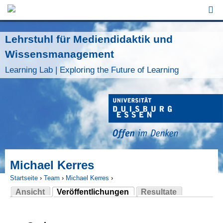
Jump to Navigation
Lehrstuhl für Mediendidaktik und
Wissensmanagement
Learning Lab | Exploring the Future of Learning
Michael Kerres
Startseite
›
Team
›
Michael Kerres
›
Ansicht
Veröffentlichungen
Resultate
Sie sind hier
(aktiver Reiter)
Haupt-Reiter