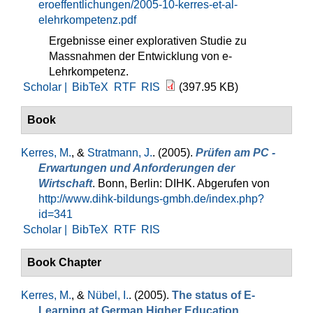
eroeffentlichungen/2005-10-kerres-et-al-
elehrkompetenz.pdf
Ergebnisse einer explorativen Studie zu
Massnahmen der Entwicklung von e-
Lehrkompetenz.
Scholar |
BibTeX
RTF
RIS
(397.95 KB)
Book
Kerres, M.
, &
Stratmann, J.
. (2005).
Prüfen am PC -
Erwartungen und Anforderungen der
Wirtschaft
. Bonn, Berlin: DIHK. Abgerufen von
http://www.dihk-bildungs-gmbh.de/index.php?
id=341
Scholar |
BibTeX
RTF
RIS
Book Chapter
Kerres, M.
, &
Nübel, I.
. (2005).
The status of E-
Learning at German Higher Education