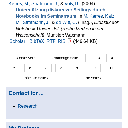
Kerres, M.
,
Stratmann, J.
, &
Voß, B.
. (2004).
Unterstützung diskursiver Settings durch
Notebooks im Seminarraum
. In
M. Kerres
,
Kalz,
M.
,
Stratmann, J.
, &
de Witt, C.
(Hrsg.)
,
Didaktik der
Notebook-Universität. (Reihe Medien in der
Wissenschaft)
. Münster: Waxmann.
Scholar |
BibTeX
RTF
RIS
(446.64 KB)
…
« erste Seite
‹ vorherige Seite
3
4
Seiten
5
6
7
8
9
10
11
nächste Seite ›
letzte Seite »
Contact for ...
Research