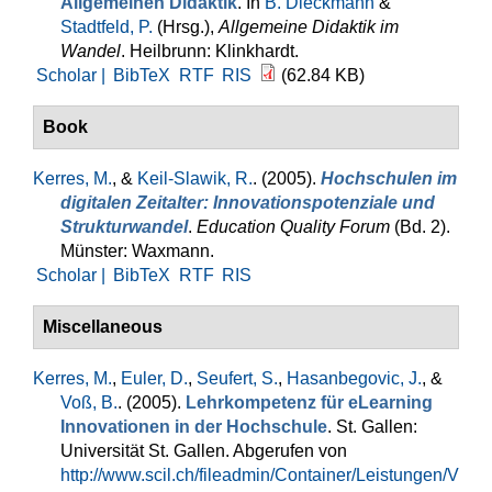
Allgemeinen Didaktik
. In
B. Dieckmann
&
Stadtfeld, P.
(Hrsg.)
,
Allgemeine Didaktik im
Wandel
. Heilbrunn: Klinkhardt.
Scholar |
BibTeX
RTF
RIS
(62.84 KB)
Book
Kerres, M.
, &
Keil-Slawik, R.
. (2005).
Hochschulen im
digitalen Zeitalter: Innovationspotenziale und
Strukturwandel
.
Education Quality Forum
(Bd. 2).
Münster: Waxmann.
Scholar |
BibTeX
RTF
RIS
Miscellaneous
Kerres, M.
,
Euler, D.
,
Seufert, S.
,
Hasanbegovic, J.
, &
Voß, B.
. (2005).
Lehrkompetenz für eLearning
Innovationen in der Hochschule
. St. Gallen:
Universität St. Gallen. Abgerufen von
http://www.scil.ch/fileadmin/Container/Leistungen/V