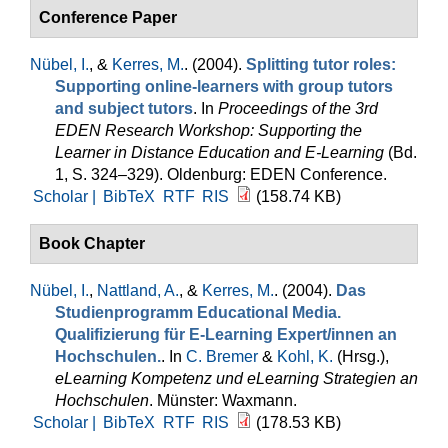
Conference Paper
Nübel, I.
, &
Kerres, M.
. (2004).
Splitting tutor roles:
Supporting online-learners with group tutors
and subject tutors
. In
Proceedings of the 3rd
EDEN Research Workshop: Supporting the
Learner in Distance Education and E-Learning
(Bd.
1, S. 324–329). Oldenburg: EDEN Conference.
Scholar |
BibTeX
RTF
RIS
(158.74 KB)
Book Chapter
Nübel, I.
,
Nattland, A.
, &
Kerres, M.
. (2004).
Das
Studienprogramm Educational Media.
Qualifizierung für E-Learning Expert/innen an
Hochschulen.
. In
C. Bremer
&
Kohl, K.
(Hrsg.)
,
eLearning Kompetenz und eLearning Strategien an
Hochschulen
. Münster: Waxmann.
Scholar |
BibTeX
RTF
RIS
(178.53 KB)