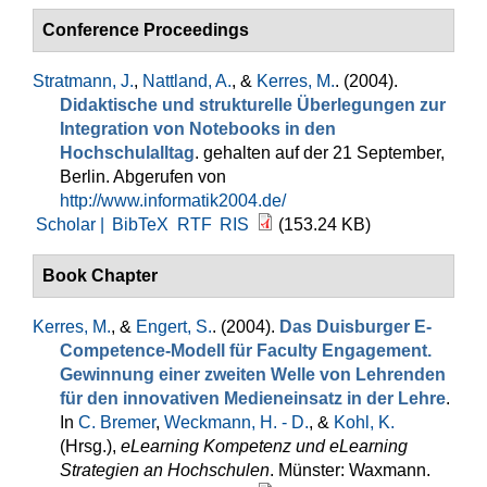
Conference Proceedings
Stratmann, J.
,
Nattland, A.
, &
Kerres, M.
. (2004).
Didaktische und strukturelle Überlegungen zur
Integration von Notebooks in den
Hochschulalltag
. gehalten auf der 21 September,
Berlin. Abgerufen von
http://www.informatik2004.de/
Scholar |
BibTeX
RTF
RIS
(153.24 KB)
Book Chapter
Kerres, M.
, &
Engert, S.
. (2004).
Das Duisburger E-
Competence-Modell für Faculty Engagement.
Gewinnung einer zweiten Welle von Lehrenden
für den innovativen Medieneinsatz in der Lehre
.
In
C. Bremer
,
Weckmann, H. - D.
, &
Kohl, K.
(Hrsg.)
,
eLearning Kompetenz und eLearning
Strategien an Hochschulen
. Münster: Waxmann.