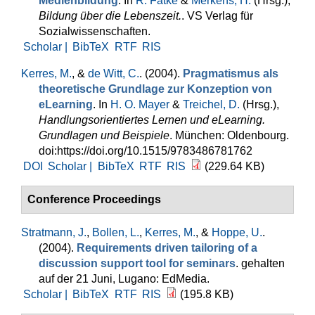
Medienbildung
. In
R. Fatke
&
Merkens, H.
(Hrsg.)
,
Bildung über die Lebenszeit.
. VS Verlag für
Sozialwissenschaften.
Scholar |
BibTeX
RTF
RIS
Kerres, M.
, &
de Witt, C.
. (2004).
Pragmatismus als
theoretische Grundlage zur Konzeption von
eLearning
. In
H. O. Mayer
&
Treichel, D.
(Hrsg.)
,
Handlungsorientiertes Lernen und eLearning.
Grundlagen und Beispiele
. München: Oldenbourg.
doi:https://doi.org/10.1515/9783486781762
DOI
Scholar |
BibTeX
RTF
RIS
(229.64 KB)
Conference Proceedings
Stratmann, J.
,
Bollen, L.
,
Kerres, M.
, &
Hoppe, U.
.
(2004).
Requirements driven tailoring of a
discussion support tool for seminars
. gehalten
auf der 21 Juni, Lugano: EdMedia.
Scholar |
BibTeX
RTF
RIS
(195.8 KB)