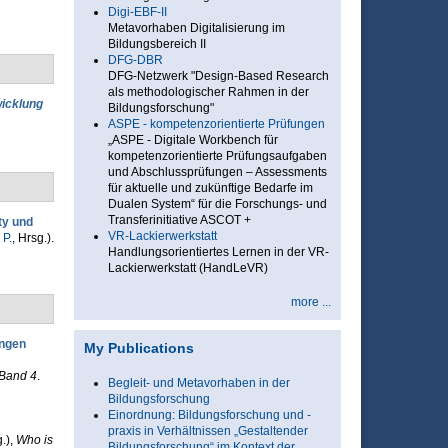
Digi-EBF-II
Metavorhaben Digitalisierung im
Bildungsbereich II
DFG-DBR
DFG-Netzwerk "Design-Based Research
als methodologischer Rahmen in der
icklung
Bildungsforschung"
ASPE - kompetenzorientierte Prüfungen
„ASPE - Digitale Workbench für
kompetenzorientierte Prüfungsaufgaben
und Abschlussprüfungen – Assessments
für aktuelle und zukünftige Bedarfe im
Dualen System“ für die Forschungs- und
Transferinitiative ASCOT +
ty und
VR-Lackierwerkstatt
 P.
, Hrsg.
).
Handlungsorientiertes Lernen in der VR-
Lackierwerkstatt (HandLeVR)
more ...
ungen
My Publications
 Band 4
.
Begleit- und Metavorhaben in der
Bildungsforschung
Einordnung: Bildungsforschung und -
praxis in Verhältnissen „Gestaltender
.)
,
Who is
Bildungsforschung“ im Kontext der