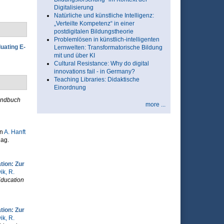
Digitalisierung
Natürliche und künstliche Intelligenz:
„Verteilte Kompetenz“ in einer
postdigitalen Bildungstheorie
Problemlösen in künstlich-intelligenten
uating E-
Lernwelten: Transformatorische Bildung
mit und über KI
Cultural Resistance: Why do digital
innovations fail - in Germany?
Teaching Libraries: Didaktische
Einordnung
ndbuch
more ...
In
A. Hanft
ag.
tion: Zur
ik, R.
Education
tion: Zur
ik, R.