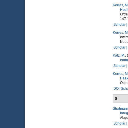
Kerres, M
Hoch
Organ
147-
Scholar |
Kerres, M
Inte
Neuc
Scholar |
Kalz, M.
,
comm
Scholar |
Kerres, M
Haa
Olde
DOI
Scho
S
Stratmann
Inte
Abge
Scholar |