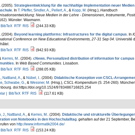
. (2005).
Strategieentwicklung für die nachhaltige Implementation neuer Medien 
schule
. In
T. Pfeffer
,
Sindler, A.
,
Pellert, A.
, &
Kopp, M.
(Hrsg.)
,
Handbuch
isationsentwicklung: Neue Medien in der Lehre - Dimensionen, Instrumente, Posi
162). Münster: Waxmann.
BibTeX
RTF
RIS
(244.33 KB)
. (2004).
Beyond learning plattforms: Infrastructures for the digital campus
. In
I
rnational Conference on New Educational Environments, 27-31 Sep 04
. Université 
hâtel.
BibTeX
RTF
RIS
(942.93 KB)
 &
Kerres, M.
. (2004).
cNews. Personalized distribution of information for campus
unities
. In
Web Based Communities
. Lissabon.
BibTeX
RTF
RIS
(288.05 KB)
.
,
Nattland, A.
, &
Nübel, I.
. (2004).
Didaktische Konzeption von CSCL-Arrangeme
ke
,
Schwabe, G.
, &
Wessner, M.
(Hrsg.)
,
CSCL-Kompendium
(S. 254-260). München
nbourg. doi:https://doi.org/10.1524/9783486716825.254
lar |
BibTeX
RTF
RIS
(117.61 KB)
, J.
,
Nattland, A.
, &
Kerres, M.
. (2004).
Didaktische und strukturelle Überlegungen
gration von Notebooks in den Hochschulalltag
. gehalten auf der 21 September, Ber
rufen von
http://www.informatik2004.de/
BibTeX
RTF
RIS
(153.24 KB)