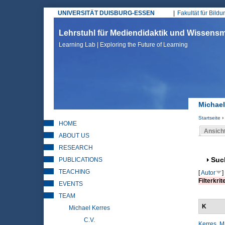
UNIVERSITÄT DUISBURG-ESSEN
Fakultät für Bild
Hauptmenü
Lehrstuhl für Mediendidaktik und Wissen
Learning Lab | Exploring the Future of Learning
Michael
Startseite
›
HOME
Sie sin
Ansich
ABOUT US
Haupt
RESEARCH
PUBLICATIONS
Anz
Suc
TEACHING
[
Autor
]
Filterkrit
EVENTS
TEAM
K
Michael Kerres
C.V.
Kerres, M