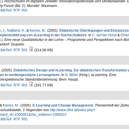
.)
,
Hochschulen im digitalen Zeitalter: Innovationspotenziale und Strukturwandel. 
ity Forum
(Bd. 2). Münster: Waxmann.
BibTeX
RTF
RIS
, J.
,
Nattland, A.
, &
Kerres, M.
. (2005).
Didaktische Überlegungen und Einsatzsze
Implementierung von eLearning in der Hochschullehre
. In
C. auf der Horst
&
Ehler
.)
,
Eine neue Qualitätskultur in der Lehre – Programme und Perspektiven nach Bo
ldorf: Grupello.
BibTeX
RTF
RIS
(314.06 KB)
. (2005).
Didaktisches Design und eLearning. Zur didaktischen Transformation 
en in mediengestützte Lernangebote
. In
D. Miller
(Hrsg.)
,
eLearning. Eine
iperspektivische Standortbestimmung
. Bern: Haupt.
BibTeX
RTF
RIS
(291.77 KB)
 &
Kerres, M.
. (2005).
E-Learning und Change Management
.
Themenheft der Zeitsch
schuldidaktik
,
3
. Abgerufen von
http://www.zfhd.at/index.php?
ment_id=1000001&cbx_editions=1000021
BibTeX
RTF
RIS