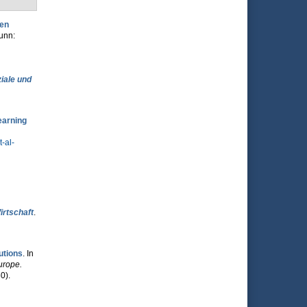
nen
runn:
iale und
earning
-al-
rtschaft
.
utions
. In
urope.
0).