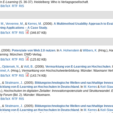
in E-Learning
(S. 36-37). Heidelberg: Who is Verlagsgesellschaft.
BibTeX
RTF
RIS
 M.
,
Vervenne, M.
, &
Kerres, M.
. (2006).
A Multimethod Usability Approach to Eval
ning Applications – A Case Study
.
BibTeX
RTF
RIS
(346.87 KB)
. (2006).
Potenziale von Web 2.0 nutzen
. In
A. Hohenstein
&
Wilbers, K.
(Hrsg.)
,
Ha
arning
. München: DWD-Verlag.
BibTeX
RTF
RIS
(125.82 KB)
.
,
Ojstersek, N.
, &
Voß, B.
. (2006).
Vermarktung von E-Learning an Hochschulen
. 
mel, A.
(Hrsg.)
,
Vermarktung von Hochschulweiterbildung
. Münster: Waxmann Verl
BibTeX
RTF
RIS
(143.74 KB)
.
, &
Stratmann, J.
. (2005).
Bildungstechnologische Wellen und nachhaltige Innova
icklung von E-Learning an Hochschulen in Deutschland
. In
M. Kerres
&
Keil-Slaw
.)
,
Hochschulen im digitalen Zeitalter: Innovationspotenziale und Strukturwandel. 
ity Forum
(Bd. 2). Münster: Waxmann.
BibTeX
RTF
RIS
.
, &
Stratmann, J.
. (2005).
Bildungstechnologische Wellen und nachhaltige Innova
icklung von E-Learning an Hochschulen in Deutschland
. In
M. Kerres
&
Keil-Slaw