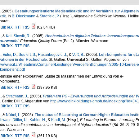
. (2005).
Gestaltungsorientierte Mediendidaktik und ihr Verhältnis zur Allgemei
ktik
. In
B. Dieckmann
&
Stadtfeld, P.
(Hrsg.)
,
Allgemeine Didaktik im Wandel
. Heilb
hardt.
BibTeX
RTF
RIS
(62.84 KB)
.
, &
Keil-Slawik, R.
. (2005).
Hochschulen im digitalen Zeitalter: Innovationspotenz
kturwandel
.
Education Quality Forum
(Bd. 2). Münster: Waxmann.
BibTeX
RTF
RIS
.
,
Euler, D.
,
Seufert, S.
,
Hasanbegovic, J.
, &
Voß, B.
. (2005).
Lehrkompetenz für eL
vationen in der Hochschule
. St. Gallen: Universität St. Gallen. Abgerufen von
//www.scil.ch/fileadmin/Container/Leistungen/Veroeffentlichungen/2005-10-kerres-et
rkompetenz.pdf
bnisse einer explorativen Studie zu Massnahmen der Entwicklung von e-
rkompetenz.
BibTeX
RTF
RIS
(397.95 KB)
.
, &
Stratmann, J.
. (2005).
Prüfen am PC - Erwartungen und Anforderungen der Wi
, Berlin: DIHK. Abgerufen von
http://www.dihk-bildungs-gmbh.de/index.php?id=341
BibTeX
RTF
RIS
.
, &
Nübel, I.
. (2005).
The status of E-Learning at German Higher Education Instit
chwarz
,
Dittler, U.
,
Kahler, H.
, &
Kindt, M.
(Hrsg.)
,
E-Learning in Europe - Learning E
id new media contribute to the development of higher education?
(Bd. 36, S. 29–5
ter: Waxmann.
BibTeX
RTF
RIS
(361.19 KB)