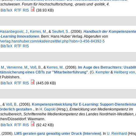
chulwesen. Forum für Hochschulforschung, -praxis und -politik
,
4
.
BibTeX
RTF
RIS
(38.93 KB)
Hasanbegovic, J.
,
Kerres, M.
, &
Seufert, S.
. (2006).
Handbuch der Kompetenzentw
E-Learning Innovationen
. Bern: Hans Huber Verlag. Abgerufen von
//verlag.hanshuber.com/vkat/einzeltitel.php?isbn=3-456-84392-5
BibTeX
RTF
RIS
 M.
,
Vervenne, M.
,
Voß, B.
, &
Kerres, M.
. (2006).
Im Auge des Betrachters: Usabili
itätssicherung eines CBTs zur "Mitarbeiterführung"
. (
G. Kempter
&
Hellberg von,
 Publishers.
BibTeX
RTF
RIS
(445.09 KB)
.
, &
Voß, B.
. (2006).
Kompetenzentwicklung für E-Learning: Support-Dienstleist
örderlich gestalten .
. In
H. Gapski
(Hrsg.)
,
Entwicklung von Medienkompetenz im
schulbereich, Schriftenreihe Medienkompetenz des Landes Nordrhein-Westfalen,
hen/Düsseldorf: Waxmann.
BibTeX
RTF
RIS
(92.42 KB)
. (2006).
LMS geraten ganz gewaltig unter Druck (Interview)
. In
U. Reinhard
(Hrsg