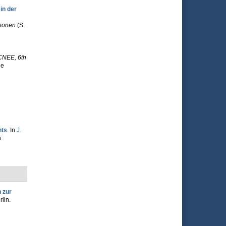
in der
tionen
(S.
CNEE, 6th
de
nts
. In
J.
:
 zur
lin.