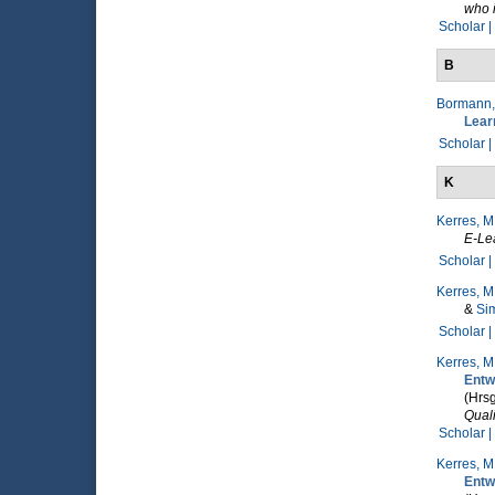
who 
Scholar |
B
Bormann,
Lear
Scholar |
K
Kerres, M
E-Le
Scholar |
Kerres, M
&
Sim
Scholar |
Kerres, M
Entw
(Hrsg
Qual
Scholar |
Kerres, M
Entw