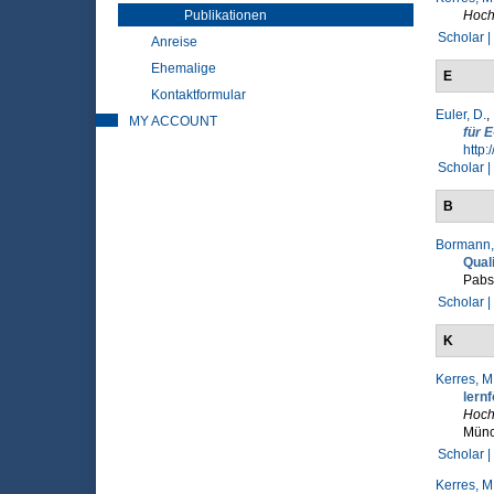
Publikationen
Hochs
Scholar |
Anreise
Ehemalige
E
Kontaktformular
Euler, D.
,
MY ACCOUNT
für 
http:
Scholar |
B
Bormann,
Qual
Pabst
Scholar |
K
Kerres, M
lernf
Hoch
Münc
Scholar |
Kerres, M