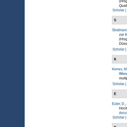
(Hrsg
Qual
Scholar |
S
Stratmann
zur 
(Hrsg
Düsse
Scholar |
K
Kerres, M
Wiss
mult
Scholar |
E
Euler, D.
,
Hoch
docu
Scholar |