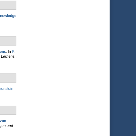
Knowledge
nens
. In
P.
 Lernens.
.
henstein
 von
gen und