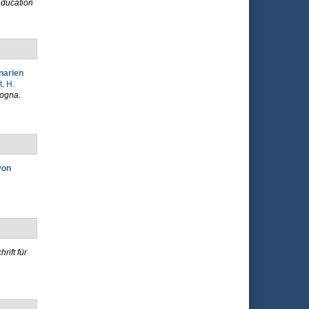
Education
narien
t, H.
logna
.
von
rift für