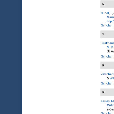
N
Nübel, I.
,
Man
http:
Scholar |
S
Stratmann
N. M.
St. A
Scholar |
P
Petschenk
&
Wil
Scholar |
K
Kerres, M
Onli
e-Le
Scholar |