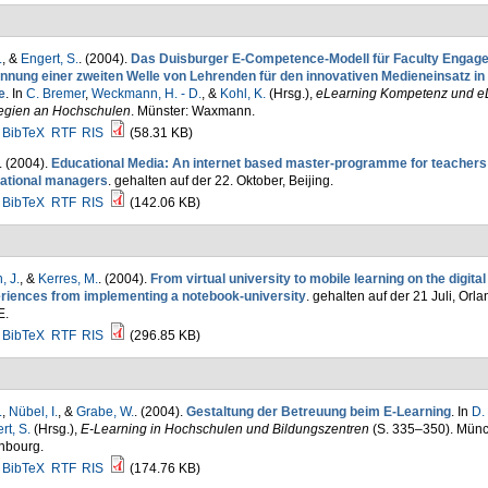
.
, &
Engert, S.
. (2004).
Das Duisburger E-Competence-Modell für Faculty Engag
nnung einer zweiten Welle von Lehrenden für den innovativen Medieneinsatz in
e
. In
C. Bremer
,
Weckmann, H. - D.
, &
Kohl, K.
(Hrsg.)
,
eLearning Kompetenz und e
tegien an Hochschulen
. Münster: Waxmann.
BibTeX
RTF
RIS
(58.31 KB)
. (2004).
Educational Media: An internet based master-programme for teachers
ational managers
. gehalten auf der 22. Oktober, Beijing.
BibTeX
RTF
RIS
(142.06 KB)
, J.
, &
Kerres, M.
. (2004).
From virtual university to mobile learning on the digit
riences from implementing a notebook-university
. gehalten auf der 21 Juli, Orl
E.
BibTeX
RTF
RIS
(296.85 KB)
.
,
Nübel, I.
, &
Grabe, W.
. (2004).
Gestaltung der Betreuung beim E-Learning
. In
D.
rt, S.
(Hrsg.)
,
E-Learning in Hochschulen und Bildungszentren
(S. 335–350). Mün
nbourg.
BibTeX
RTF
RIS
(174.76 KB)