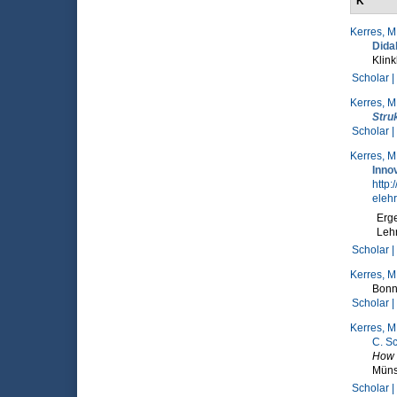
K
Kerres, M
Dida
Klink
Scholar |
Kerres, M
Stru
Scholar |
Kerres, M
Inno
http:
eleh
Erge
Leh
Scholar |
Kerres, M
Bonn
Scholar |
Kerres, M
C. S
How d
Müns
Scholar |