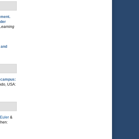
ement.
 der
Learning
 and
al campus:
ando, USA:
 Euler
&
chen: