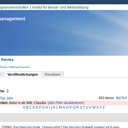
Jump to Navigation
ungswissenschaften
Institut für Berufs- und Weiterbildung
smanagement
 Kerres
Team
›
Michael Kerres
›
d hier
t
Veröffentlichungen
Resultate
(aktiver Reiter)
-Reiter
eigen
he
403 Items:
BibTeX
Typ
Jahr
erien:
Autor
is
de Witt, Claudia
[Alle Filter deaktivieren]
A
B
C
D
E
F
G
H
I
J
K
L
M
N
O
P
Q
R
S
T
U
V
W
X
Y
Z
. (2006).
Fachhochschule, Universität? Die Hochschulwelt ordnet sich neu
.