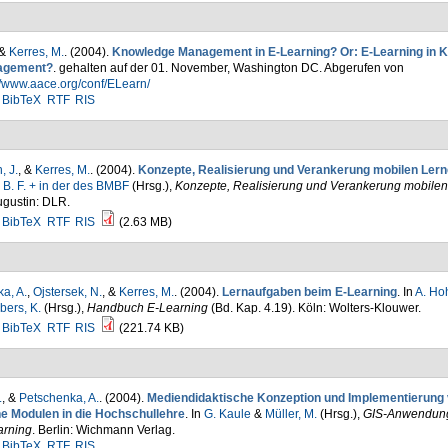
 &
Kerres, M.
. (2004).
Knowledge Management in E-Learning? Or: E-Learning in 
agement?
. gehalten auf der 01. November, Washington DC. Abgerufen von
//www.aace.org/conf/ELearn/
BibTeX
RTF
RIS
, J.
, &
Kerres, M.
. (2004).
Konzepte, Realisierung und Verankerung mobilen Ler
 B. F. + in der des BMBF
(Hrsg.)
,
Konzepte, Realisierung und Verankerung mobilen
ugustin: DLR.
BibTeX
RTF
RIS
(2.63 MB)
a, A.
,
Ojstersek, N.
, &
Kerres, M.
. (2004).
Lernaufgaben beim E-Learning
. In
A. Ho
bers, K.
(Hrsg.)
,
Handbuch E-Learning
(Bd. Kap. 4.19). Köln: Wolters-Klouwer.
BibTeX
RTF
RIS
(221.74 KB)
.
, &
Petschenka, A.
. (2004).
Mediendidaktische Konzeption und Implementierung
ne Modulen in die Hochschullehre
. In
G. Kaule
&
Müller, M.
(Hrsg.)
,
GIS-Anwendun
arning
. Berlin: Wichmann Verlag.
BibTeX
RTF
RIS