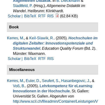
Allgemeinen Didaktik
. In
B. Dieckmann
&
Stadtfeld, P.
(Hrsg.)
,
Allgemeine Didaktik im
Wandel
. Heilbrunn: Klinkhardt.
Scholar |
BibTeX
RTF
RIS
(62.84 KB)
Book
Kerres, M.
, &
Keil-Slawik, R.
. (2005).
Hochschulen im
digitalen Zeitalter: Innovationspotenziale und
Strukturwandel
.
Education Quality Forum
(Bd. 2).
Münster: Waxmann.
Scholar |
BibTeX
RTF
RIS
Miscellaneous
Kerres, M.
,
Euler, D.
,
Seufert, S.
,
Hasanbegovic, J.
, &
Voß, B.
. (2005).
Lehrkompetenz für eLearning
Innovationen in der Hochschule
. St. Gallen:
Universität St. Gallen. Abgerufen von
http://www.scil.ch/fileadmin/Container/Leistungen/V