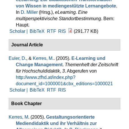
von Wissen in mediengestützte Lernangebote
.
In
D. Miller
(Hrsg.)
,
eLearning. Eine
multiperspektivische Standortbestimmung
. Bern:
Haupt.
Scholar |
BibTeX
RTF
RIS
(291.77 KB)
Journal Article
Euler, D.
, &
Kerres, M.
. (2005).
E-Learning und
Change Management
.
Themenheft der Zeitschrift
für Hochschuldidaktik
,
3
. Abgerufen von
http://www.zfhd.at/index.php?
document_id=1000001&cbx_editions=1000021
Scholar |
BibTeX
RTF
RIS
Book Chapter
Kerres, M
. (2005).
Gestaltungsorientierte
Mediendidaktik und ihr Verhältnis zur