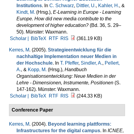
Institutions
. In
C. Schwarz
,
Dittler, U.
,
Kahler, H.
, &
Kindt, M.
(Hrsg.)
,
E-Learning in Europe - Learning
Europe. How did new media contribute to the
development of higher education?
(Bd. 36, S. 29–
50). Münster: Waxmann.
Scholar |
BibTeX
RTF
RIS
(361.19 KB)
Kerres, M
. (2005).
Strategieentwicklung für die
nachhaltige Implementation neuer Medien in
der Hochschule
. In
T. Pfeffer
,
Sindler, A.
,
Pellert,
A.
, &
Kopp, M.
(Hrsg.)
,
Handbuch
Organisationsentwicklung: Neue Medien in der
Lehre - Dimensionen, Instrumente, Positionen
(S.
147-162). Münster: Waxmann.
Scholar |
BibTeX
RTF
RIS
(244.33 KB)
Conference Paper
Kerres, M
. (2004).
Beyond learning plattforms:
Infrastructures for the digital campus
. In
ICNEE,