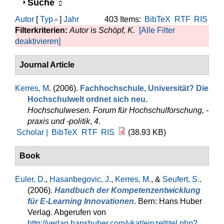
Anzeigen
Suche
Autor
[
Typ
]
Jahr
403 Items:
BibTeX
RTF
RIS
Filterkriterien:
Autor
is
Schöpf, K.
[Alle Filter
deaktivieren]
Journal Article
Kerres, M
. (2006).
Fachhochschule, Universität? Die
Hochschulwelt ordnet sich neu
.
Hochschulwesen. Forum für Hochschulforschung, -
praxis und -politik
,
4
.
Scholar |
BibTeX
RTF
RIS
(38.93 KB)
Book
Euler, D.
,
Hasanbegovic, J.
,
Kerres, M.
, &
Seufert, S.
.
(2006).
Handbuch der Kompetenzentwicklung
für E-Learning Innovationen
. Bern: Hans Huber
Verlag. Abgerufen von
http://verlag.hanshuber.com/vkat/einzeltitel.php?