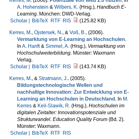
Kerres, M
. (2006).
Potenziale von Web 2.0 nutzen
. In
A. Hohenstein
&
Wilbers, K.
(Hrsg.)
,
Handbuch E-
Learning
. München: DWD-Verlag.
Scholar |
BibTeX
RTF
RIS
(125.82 KB)
Kerres, M.
,
Ojstersek, N.
, &
Voß, B.
. (2006).
Vermarktung von E-Learning an Hochschulen
.
In
A. Hanft
&
Simmel, A.
(Hrsg.)
,
Vermarktung von
Hochschulweiterbildung
. Münster: Waxmann
Verlag.
Scholar |
BibTeX
RTF
RIS
(143.74 KB)
Kerres, M.
, &
Stratmann, J.
. (2005).
Bildungstechnologische Wellen und
nachhaltige Innovation: Zur Entwicklung von E-
Learning an Hochschulen in Deutschland
. In
M.
Kerres
&
Keil-Slawik, R.
(Hrsg.)
,
Hochschulen im
digitalen Zeitalter: Innovationspotenziale und
Strukturwandel. Education Quality Forum
(Bd. 2).
Münster: Waxmann.
Scholar |
BibTeX
RTF
RIS