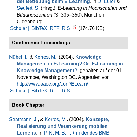
der Betreuung beim E-Learning
. In
D. Euler
&
Seufert, S.
(Hrsg.)
,
E-Learning in Hochschulen und
Bildungszentren
(S. 335–350). München:
Oldenbourg.
Scholar |
BibTeX
RTF
RIS
(174.76 KB)
Conference Proceedings
Nübel, I.
, &
Kerres, M.
. (2004).
Knowledge
Management in E-Learning? Or: E-Learning in
Knowledge Management?
. gehalten auf der 01.
November, Washington DC. Abgerufen von
http://www.aace.org/conf/ELearn/
Scholar |
BibTeX
RTF
RIS
Book Chapter
Stratmann, J.
, &
Kerres, M.
. (2004).
Konzepte,
Realisierung und Verankerung mobilen
Lernens
. In
P. N. M. B. F. + in der des BMBF