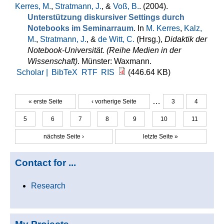
Kerres, M.
,
Stratmann, J.
, &
Voß, B.
. (2004).
Unterstützung diskursiver Settings durch
Notebooks im Seminarraum
. In
M. Kerres
,
Kalz,
M.
,
Stratmann, J.
, &
de Witt, C.
(Hrsg.)
,
Didaktik der
Notebook-Universität. (Reihe Medien in der
Wissenschaft)
. Münster: Waxmann.
Scholar |
BibTeX
RTF
RIS
(446.64 KB)
…
« erste Seite
‹ vorherige Seite
3
4
Seiten
5
6
7
8
9
10
11
nächste Seite ›
letzte Seite »
Contact for ...
Research