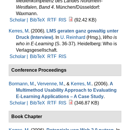
Medienkompetenz des Landes Nordrhein-
Westfalen, Band 4
. München/Düsseldorf:
Waxmann.
Scholar |
BibTeX
RTF
RIS
(92.42 KB)
Kerres, M
. (2006).
LMS geraten ganz gewaltig unter
Druck (Interview)
. In
U. Reinhard
(Hrsg.)
,
Who is
who in E-Learning
(S. 36-37). Heidelberg: Who is
Verlagsgesellschaft.
Scholar |
BibTeX
RTF
RIS
Conference Proceedings
Bormann, M.
,
Vervenne, M.
, &
Kerres, M.
. (2006).
A
Multimethod Usability Approach to Evaluating
E-Learning Applications – A Case Study
.
Scholar |
BibTeX
RTF
RIS
(346.87 KB)
Book Chapter