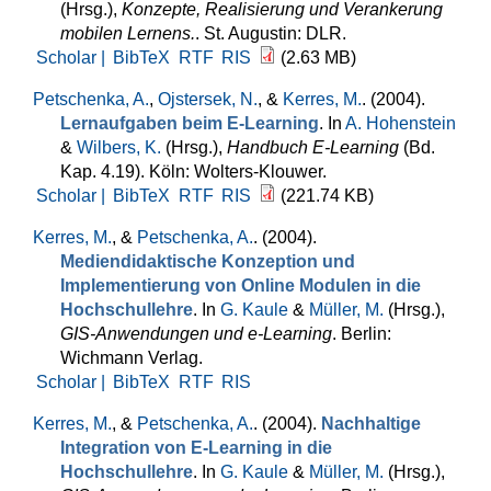
(Hrsg.)
,
Konzepte, Realisierung und Verankerung
mobilen Lernens.
. St. Augustin: DLR.
Scholar |
BibTeX
RTF
RIS
(2.63 MB)
Petschenka, A.
,
Ojstersek, N.
, &
Kerres, M.
. (2004).
Lernaufgaben beim E-Learning
. In
A. Hohenstein
&
Wilbers, K.
(Hrsg.)
,
Handbuch E-Learning
(Bd.
Kap. 4.19). Köln: Wolters-Klouwer.
Scholar |
BibTeX
RTF
RIS
(221.74 KB)
Kerres, M.
, &
Petschenka, A.
. (2004).
Mediendidaktische Konzeption und
Implementierung von Online Modulen in die
Hochschullehre
. In
G. Kaule
&
Müller, M.
(Hrsg.)
,
GIS-Anwendungen und e-Learning
. Berlin:
Wichmann Verlag.
Scholar |
BibTeX
RTF
RIS
Kerres, M.
, &
Petschenka, A.
. (2004).
Nachhaltige
Integration von E-Learning in die
Hochschullehre
. In
G. Kaule
&
Müller, M.
(Hrsg.)
,