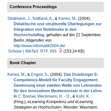
Conference Proceedings
Stratmann, J.
,
Nattland, A.
, &
Kerres, M.
. (2004).
Didaktische und strukturelle Überlegungen zur
Integration von Notebooks in den
Hochschulalltag
. gehalten auf der 21 September,
Berlin. Abgerufen von
http://www.informatik2004.de/
Scholar |
BibTeX
RTF
RIS
(153.24 KB)
Book Chapter
Kerres, M.
, &
Engert, S.
. (2004).
Das Duisburger E-
Competence-Modell für Faculty Engagement.
Gewinnung einer zweiten Welle von Lehrenden
für den innovativen Medieneinsatz in der Lehre
.
In
C. Bremer
,
Weckmann, H. - D.
, &
Kohl, K.
(Hrsg.)
,
eLearning Kompetenz und eLearning
Strategien an Hochschulen
. Münster: Waxmann.