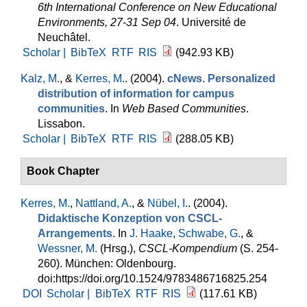
6th International Conference on New Educational
Environments, 27-31 Sep 04
. Université de
Neuchâtel.
Scholar |
BibTeX
RTF
RIS
(942.93 KB)
Kalz, M.
, &
Kerres, M.
. (2004).
cNews. Personalized
distribution of information for campus
communities
. In
Web Based Communities
.
Lissabon.
Scholar |
BibTeX
RTF
RIS
(288.05 KB)
Book Chapter
Kerres, M.
,
Nattland, A.
, &
Nübel, I.
. (2004).
Didaktische Konzeption von CSCL-
Arrangements
. In
J. Haake
,
Schwabe, G.
, &
Wessner, M.
(Hrsg.)
,
CSCL-Kompendium
(S. 254-
260). München: Oldenbourg.
doi:https://doi.org/10.1524/9783486716825.254
DOI
Scholar |
BibTeX
RTF
RIS
(117.61 KB)