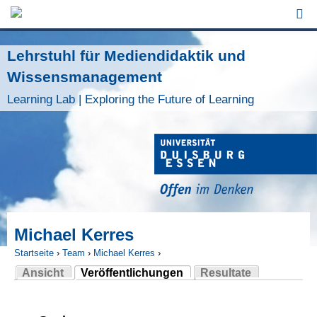
Jump to Navigation
Lehrstuhl für Mediendidaktik und
Wissensmanagement
Learning Lab | Exploring the Future of Learning
Michael Kerres
Startseite
›
Team
›
Michael Kerres
›
Ansicht
Veröffentlichungen
Resultate
Sie sind hier
(aktiver Reiter)
Haupt-Reiter