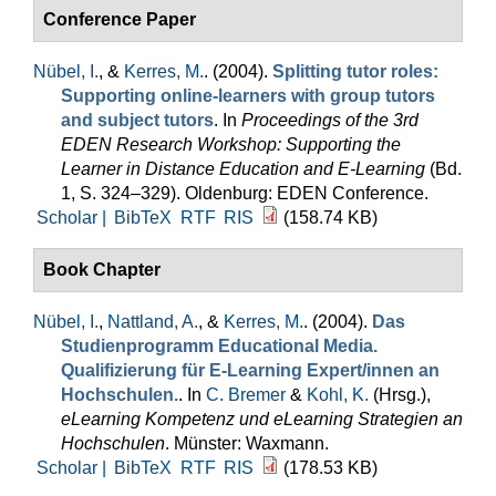
Conference Paper
Nübel, I.
, &
Kerres, M.
. (2004).
Splitting tutor roles:
Supporting online-learners with group tutors
and subject tutors
. In
Proceedings of the 3rd
EDEN Research Workshop: Supporting the
Learner in Distance Education and E-Learning
(Bd.
1, S. 324–329). Oldenburg: EDEN Conference.
Scholar |
BibTeX
RTF
RIS
(158.74 KB)
Book Chapter
Nübel, I.
,
Nattland, A.
, &
Kerres, M.
. (2004).
Das
Studienprogramm Educational Media.
Qualifizierung für E-Learning Expert/innen an
Hochschulen.
. In
C. Bremer
&
Kohl, K.
(Hrsg.)
,
eLearning Kompetenz und eLearning Strategien an
Hochschulen
. Münster: Waxmann.
Scholar |
BibTeX
RTF
RIS
(178.53 KB)