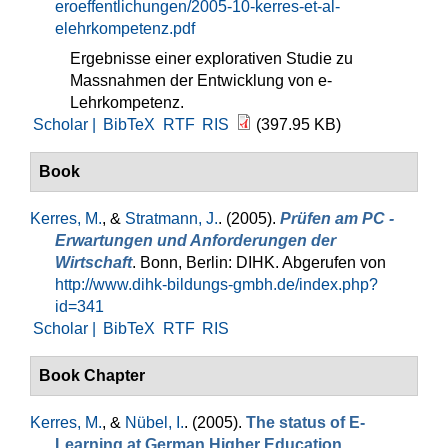
eroeffentlichungen/2005-10-kerres-et-al-
elehrkompetenz.pdf
Ergebnisse einer explorativen Studie zu
Massnahmen der Entwicklung von e-
Lehrkompetenz.
Scholar |
BibTeX
RTF
RIS
(397.95 KB)
Book
Kerres, M.
, &
Stratmann, J.
. (2005).
Prüfen am PC -
Erwartungen und Anforderungen der
Wirtschaft
. Bonn, Berlin: DIHK. Abgerufen von
http://www.dihk-bildungs-gmbh.de/index.php?
id=341
Scholar |
BibTeX
RTF
RIS
Book Chapter
Kerres, M.
, &
Nübel, I.
. (2005).
The status of E-
Learning at German Higher Education