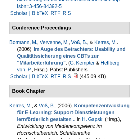
isbn=3-456-84392-5
Scholar |
BibTeX
RTF
RIS
Conference Proceedings
Bormann, M.
,
Vervenne, M.
,
Voß, B.
, &
Kerres, M.
.
(2006).
Im Auge des Betrachters: Usability und
Qualitätssicherung eines CBTs zur
"Mitarbeiterführung"
. (
G. Kempter
&
Hellberg
von, P.
, Hrsg.
). Pabst Publishers.
Scholar |
BibTeX
RTF
RIS
(445.09 KB)
Book Chapter
Kerres, M.
, &
Voß, B.
. (2006).
Kompetenzentwicklung
für E-Learning: Support-Dienstleistungen
lernförderlich gestalten .
. In
H. Gapski
(Hrsg.)
,
Entwicklung von Medienkompetenz im
Hochschulbereich, Schriftenreihe