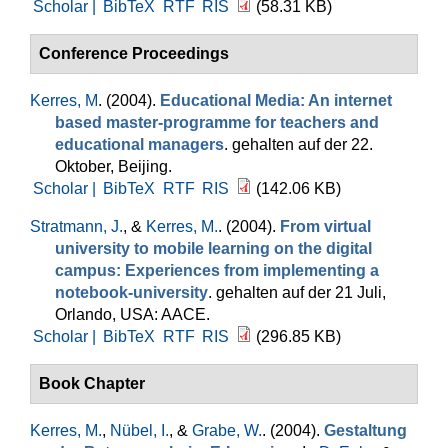
Scholar |
BibTeX
RTF
RIS
(58.31 KB)
Conference Proceedings
Kerres, M
. (2004).
Educational Media: An internet
based master-programme for teachers and
educational managers
. gehalten auf der 22.
Oktober, Beijing.
Scholar |
BibTeX
RTF
RIS
(142.06 KB)
Stratmann, J.
, &
Kerres, M.
. (2004).
From virtual
university to mobile learning on the digital
campus: Experiences from implementing a
notebook-university
. gehalten auf der 21 Juli,
Orlando, USA: AACE.
Scholar |
BibTeX
RTF
RIS
(296.85 KB)
Book Chapter
Kerres, M.
,
Nübel, I.
, &
Grabe, W.
. (2004).
Gestaltung