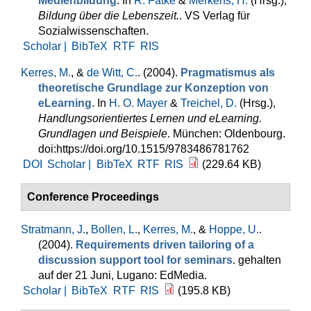
Medienbildung
. In
R. Fatke
&
Merkens, H.
(Hrsg.)
,
Bildung über die Lebenszeit.
. VS Verlag für
Sozialwissenschaften.
Scholar |
BibTeX
RTF
RIS
Kerres, M.
, &
de Witt, C.
. (2004).
Pragmatismus als
theoretische Grundlage zur Konzeption von
eLearning
. In
H. O. Mayer
&
Treichel, D.
(Hrsg.)
,
Handlungsorientiertes Lernen und eLearning.
Grundlagen und Beispiele
. München: Oldenbourg.
doi:https://doi.org/10.1515/9783486781762
DOI
Scholar |
BibTeX
RTF
RIS
(229.64 KB)
Conference Proceedings
Stratmann, J.
,
Bollen, L.
,
Kerres, M.
, &
Hoppe, U.
.
(2004).
Requirements driven tailoring of a
discussion support tool for seminars
. gehalten
auf der 21 Juni, Lugano: EdMedia.
Scholar |
BibTeX
RTF
RIS
(195.8 KB)