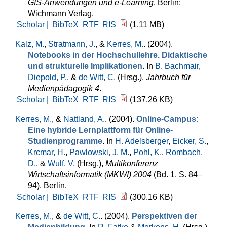
GIS-Anwendungen und e-Learning
. Berlin:
Wichmann Verlag.
Scholar |
BibTeX
RTF
RIS
(1.11 MB)
Kalz, M.
,
Stratmann, J.
, &
Kerres, M.
. (2004).
Notebooks in der Hochschullehre. Didaktische
und strukturelle Implikationen
. In
B. Bachmair
,
Diepold, P.
, &
de Witt, C.
(Hrsg.)
,
Jahrbuch für
Medienpädagogik 4
.
Scholar |
BibTeX
RTF
RIS
(137.26 KB)
Kerres, M.
, &
Nattland, A.
. (2004).
Online-Campus:
Eine hybride Lernplattform für Online-
Studienprogramme
. In
H. Adelsberger
,
Eicker, S.
,
Krcmar, H.
,
Pawlowski, J. M.
,
Pohl, K.
,
Rombach,
D.
, &
Wulf, V.
(Hrsg.)
,
Multikonferenz
Wirtschaftsinformatik (MKWI) 2004
(Bd. 1, S. 84–
94). Berlin.
Scholar |
BibTeX
RTF
RIS
(300.16 KB)
Kerres, M.
, &
de Witt, C.
. (2004).
Perspektiven der