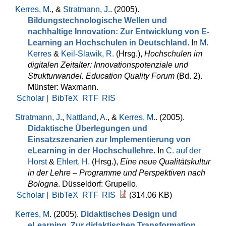
Kerres, M.
, &
Stratmann, J.
. (2005).
Bildungstechnologische Wellen und
nachhaltige Innovation: Zur Entwicklung von E-
Learning an Hochschulen in Deutschland
. In
M.
Kerres
&
Keil-Slawik, R.
(Hrsg.)
,
Hochschulen im
digitalen Zeitalter: Innovationspotenziale und
Strukturwandel. Education Quality Forum
(Bd. 2).
Münster: Waxmann.
Scholar |
BibTeX
RTF
RIS
Stratmann, J.
,
Nattland, A.
, &
Kerres, M.
. (2005).
Didaktische Überlegungen und
Einsatzszenarien zur Implementierung von
eLearning in der Hochschullehre
. In
C. auf der
Horst
&
Ehlert, H.
(Hrsg.)
,
Eine neue Qualitätskultur
in der Lehre – Programme und Perspektiven nach
Bologna
. Düsseldorf: Grupello.
Scholar |
BibTeX
RTF
RIS
(314.06 KB)
Kerres, M
. (2005).
Didaktisches Design und
eLearning. Zur didaktischen Transformation