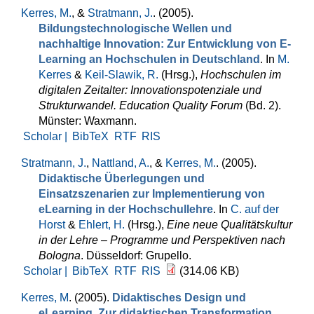
Kerres, M.
, &
Stratmann, J.
. (2005).
Bildungstechnologische Wellen und
nachhaltige Innovation: Zur Entwicklung von E-
Learning an Hochschulen in Deutschland
. In
M.
Kerres
&
Keil-Slawik, R.
(Hrsg.)
,
Hochschulen im
digitalen Zeitalter: Innovationspotenziale und
Strukturwandel. Education Quality Forum
(Bd. 2).
Münster: Waxmann.
Scholar |
BibTeX
RTF
RIS
Stratmann, J.
,
Nattland, A.
, &
Kerres, M.
. (2005).
Didaktische Überlegungen und
Einsatzszenarien zur Implementierung von
eLearning in der Hochschullehre
. In
C. auf der
Horst
&
Ehlert, H.
(Hrsg.)
,
Eine neue Qualitätskultur
in der Lehre – Programme und Perspektiven nach
Bologna
. Düsseldorf: Grupello.
Scholar |
BibTeX
RTF
RIS
(314.06 KB)
Kerres, M
. (2005).
Didaktisches Design und
eLearning. Zur didaktischen Transformation