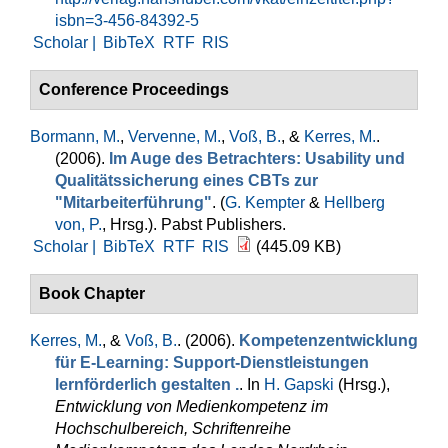
isbn=3-456-84392-5
Scholar |
BibTeX
RTF
RIS
Conference Proceedings
Bormann, M.
,
Vervenne, M.
,
Voß, B.
, &
Kerres, M.
.
(2006).
Im Auge des Betrachters: Usability und
Qualitätssicherung eines CBTs zur
"Mitarbeiterführung"
. (
G. Kempter
&
Hellberg
von, P.
, Hrsg.
). Pabst Publishers.
Scholar |
BibTeX
RTF
RIS
(445.09 KB)
Book Chapter
Kerres, M.
, &
Voß, B.
. (2006).
Kompetenzentwicklung
für E-Learning: Support-Dienstleistungen
lernförderlich gestalten .
. In
H. Gapski
(Hrsg.)
,
Entwicklung von Medienkompetenz im
Hochschulbereich, Schriftenreihe