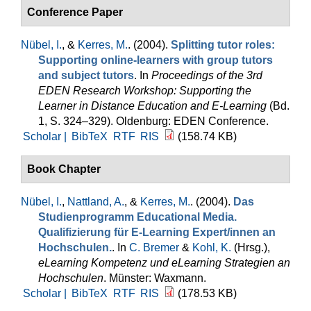
Conference Paper
Nübel, I.
, &
Kerres, M.
. (2004).
Splitting tutor roles:
Supporting online-learners with group tutors
and subject tutors
. In
Proceedings of the 3rd
EDEN Research Workshop: Supporting the
Learner in Distance Education and E-Learning
(Bd.
1, S. 324–329). Oldenburg: EDEN Conference.
Scholar |
BibTeX
RTF
RIS
(158.74 KB)
Book Chapter
Nübel, I.
,
Nattland, A.
, &
Kerres, M.
. (2004).
Das
Studienprogramm Educational Media.
Qualifizierung für E-Learning Expert/innen an
Hochschulen.
. In
C. Bremer
&
Kohl, K.
(Hrsg.)
,
eLearning Kompetenz und eLearning Strategien an
Hochschulen
. Münster: Waxmann.
Scholar |
BibTeX
RTF
RIS
(178.53 KB)