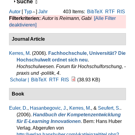
Anzeigen
Suche
Autor
[
Typ
]
Jahr
403 Items:
BibTeX
RTF
RIS
Filterkriterien:
Autor
is
Reimann, Gabi
[Alle Filter
deaktivieren]
Journal Article
Kerres, M
. (2006).
Fachhochschule, Universität? Die
Hochschulwelt ordnet sich neu
.
Hochschulwesen. Forum für Hochschulforschung, -
praxis und -politik
,
4
.
Scholar |
BibTeX
RTF
RIS
(38.93 KB)
Book
Euler, D.
,
Hasanbegovic, J.
,
Kerres, M.
, &
Seufert, S.
.
(2006).
Handbuch der Kompetenzentwicklung
für E-Learning Innovationen
. Bern: Hans Huber
Verlag. Abgerufen von
http://verlag.hanshuber.com/vkat/einzeltitel.php?