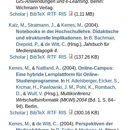
GIS-Anwendungen und e-Learning
. Berlin:
Wichmann Verlag.
Scholar |
BibTeX
RTF
RIS
(1.11 MB)
Kalz, M.
,
Stratmann, J.
, &
Kerres, M.
. (2004).
Notebooks in der Hochschullehre. Didaktische
und strukturelle Implikationen
. In
B. Bachmair
,
Diepold, P.
, &
de Witt, C.
(Hrsg.)
,
Jahrbuch für
Medienpädagogik 4
.
Scholar |
BibTeX
RTF
RIS
(137.26 KB)
Kerres, M.
, &
Nattland, A.
. (2004).
Online-Campus:
Eine hybride Lernplattform für Online-
Studienprogramme
. In
H. Adelsberger
,
Eicker, S.
,
Krcmar, H.
,
Pawlowski, J. M.
,
Pohl, K.
,
Rombach,
D.
, &
Wulf, V.
(Hrsg.)
,
Multikonferenz
Wirtschaftsinformatik (MKWI) 2004
(Bd. 1, S. 84–
94). Berlin.
Scholar |
BibTeX
RTF
RIS
(300.16 KB)
Kerres, M.
, &
de Witt, C.
. (2004).
Perspektiven der