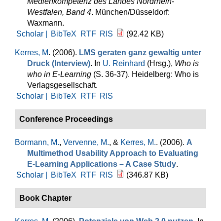
Medienkompetenz des Landes Nordrhein-
Westfalen, Band 4
. München/Düsseldorf:
Waxmann.
Scholar |
BibTeX
RTF
RIS
(92.42 KB)
Kerres, M
. (2006).
LMS geraten ganz gewaltig unter
Druck (Interview)
. In
U. Reinhard
(Hrsg.)
,
Who is
who in E-Learning
(S. 36-37). Heidelberg: Who is
Verlagsgesellschaft.
Scholar |
BibTeX
RTF
RIS
Conference Proceedings
Bormann, M.
,
Vervenne, M.
, &
Kerres, M.
. (2006).
A
Multimethod Usability Approach to Evaluating
E-Learning Applications – A Case Study
.
Scholar |
BibTeX
RTF
RIS
(346.87 KB)
Book Chapter