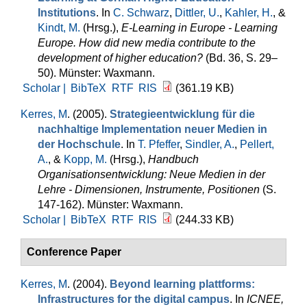
Institutions
. In
C. Schwarz
,
Dittler, U.
,
Kahler, H.
, &
Kindt, M.
(Hrsg.)
,
E-Learning in Europe - Learning
Europe. How did new media contribute to the
development of higher education?
(Bd. 36, S. 29–
50). Münster: Waxmann.
Scholar |
BibTeX
RTF
RIS
(361.19 KB)
Kerres, M
. (2005).
Strategieentwicklung für die
nachhaltige Implementation neuer Medien in
der Hochschule
. In
T. Pfeffer
,
Sindler, A.
,
Pellert,
A.
, &
Kopp, M.
(Hrsg.)
,
Handbuch
Organisationsentwicklung: Neue Medien in der
Lehre - Dimensionen, Instrumente, Positionen
(S.
147-162). Münster: Waxmann.
Scholar |
BibTeX
RTF
RIS
(244.33 KB)
Conference Paper
Kerres, M
. (2004).
Beyond learning plattforms:
Infrastructures for the digital campus
. In
ICNEE,