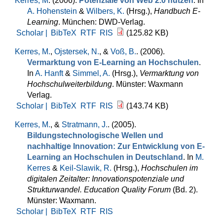
Kerres, M
. (2006).
Potenziale von Web 2.0 nutzen
. In
A. Hohenstein
&
Wilbers, K.
(Hrsg.)
,
Handbuch E-
Learning
. München: DWD-Verlag.
Scholar |
BibTeX
RTF
RIS
(125.82 KB)
Kerres, M.
,
Ojstersek, N.
, &
Voß, B.
. (2006).
Vermarktung von E-Learning an Hochschulen
.
In
A. Hanft
&
Simmel, A.
(Hrsg.)
,
Vermarktung von
Hochschulweiterbildung
. Münster: Waxmann
Verlag.
Scholar |
BibTeX
RTF
RIS
(143.74 KB)
Kerres, M.
, &
Stratmann, J.
. (2005).
Bildungstechnologische Wellen und
nachhaltige Innovation: Zur Entwicklung von E-
Learning an Hochschulen in Deutschland
. In
M.
Kerres
&
Keil-Slawik, R.
(Hrsg.)
,
Hochschulen im
digitalen Zeitalter: Innovationspotenziale und
Strukturwandel. Education Quality Forum
(Bd. 2).
Münster: Waxmann.
Scholar |
BibTeX
RTF
RIS