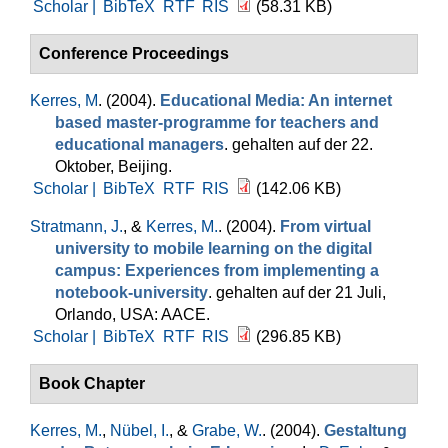
Scholar |
BibTeX
RTF
RIS
(58.31 KB)
Conference Proceedings
Kerres, M
. (2004).
Educational Media: An internet
based master-programme for teachers and
educational managers
. gehalten auf der 22.
Oktober, Beijing.
Scholar |
BibTeX
RTF
RIS
(142.06 KB)
Stratmann, J.
, &
Kerres, M.
. (2004).
From virtual
university to mobile learning on the digital
campus: Experiences from implementing a
notebook-university
. gehalten auf der 21 Juli,
Orlando, USA: AACE.
Scholar |
BibTeX
RTF
RIS
(296.85 KB)
Book Chapter
Kerres, M.
,
Nübel, I.
, &
Grabe, W.
. (2004).
Gestaltung