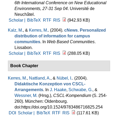
6th International Conference on New Educational
Environments, 27-31 Sep 04
. Université de
Neuchâtel.
Scholar |
BibTeX
RTF
RIS
(942.93 KB)
Kalz, M.
, &
Kerres, M.
. (2004).
cNews. Personalized
distribution of information for campus
communities
. In
Web Based Communities
.
Lissabon.
Scholar |
BibTeX
RTF
RIS
(288.05 KB)
Book Chapter
Kerres, M.
,
Nattland, A.
, &
Nübel, I.
. (2004).
Didaktische Konzeption von CSCL-
Arrangements
. In
J. Haake
,
Schwabe, G.
, &
Wessner, M.
(Hrsg.)
,
CSCL-Kompendium
(S. 254-
260). München: Oldenbourg.
doi:https://doi.org/10.1524/9783486716825.254
DOI
Scholar |
BibTeX
RTF
RIS
(117.61 KB)