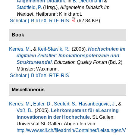
Allgemeinen Didaktik
. In
B. Dieckmann
&
Stadtfeld, P.
(Hrsg.)
,
Allgemeine Didaktik im
Wandel
. Heilbrunn: Klinkhardt.
Scholar |
BibTeX
RTF
RIS
(62.84 KB)
Book
Kerres, M.
, &
Keil-Slawik, R.
. (2005).
Hochschulen im
digitalen Zeitalter: Innovationspotenziale und
Strukturwandel
.
Education Quality Forum
(Bd. 2).
Münster: Waxmann.
Scholar |
BibTeX
RTF
RIS
Miscellaneous
Kerres, M.
,
Euler, D.
,
Seufert, S.
,
Hasanbegovic, J.
, &
Voß, B.
. (2005).
Lehrkompetenz für eLearning
Innovationen in der Hochschule
. St. Gallen:
Universität St. Gallen. Abgerufen von
http://www.scil.ch/fileadmin/Container/Leistungen/V