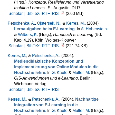
(Hrsg.)
,
Konzepte, Realisierung und Verankerung
mobilen Lernens.
. St. Augustin: DLR.
Scholar |
BibTeX
RTF
RIS
(2.63 MB)
Petschenka, A.
,
Ojstersek, N.
, &
Kerres, M.
. (2004).
Lernaufgaben beim E-Learning
. In
A. Hohenstein
&
Wilbers, K.
(Hrsg.)
,
Handbuch E-Learning
(Bd.
Kap. 4.19). Köln: Wolters-Klouwer.
Scholar |
BibTeX
RTF
RIS
(221.74 KB)
Kerres, M.
, &
Petschenka, A.
. (2004).
Mediendidaktische Konzeption und
Implementierung von Online Modulen in die
Hochschullehre
. In
G. Kaule
&
Müller, M.
(Hrsg.)
,
GIS-Anwendungen und e-Learning
. Berlin:
Wichmann Verlag.
Scholar |
BibTeX
RTF
RIS
Kerres, M.
, &
Petschenka, A.
. (2004).
Nachhaltige
Integration von E-Learning in die
Hochschullehre
. In
G. Kaule
&
Müller, M.
(Hrsg.)
,