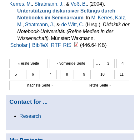
Kerres, M.
,
Stratmann, J.
, &
Voß, B.
. (2004).
Unterstützung diskursiver Settings durch
Notebooks im Seminarraum
. In
M. Kerres
,
Kalz,
M.
,
Stratmann, J.
, &
de Witt, C.
(Hrsg.)
,
Didaktik der
Notebook-Universität. (Reihe Medien in der
Wissenschaft)
. Münster: Waxmann.
Scholar |
BibTeX
RTF
RIS
(446.64 KB)
…
« erste Seite
‹ vorherige Seite
3
4
Seiten
5
6
7
8
9
10
11
nächste Seite ›
letzte Seite »
Contact for ...
Research