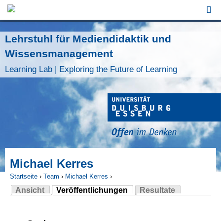
Jump to Navigation
Lehrstuhl für Mediendidaktik und
Wissensmanagement
Learning Lab | Exploring the Future of Learning
Michael Kerres
Startseite
›
Team
›
Michael Kerres
›
Ansicht
Veröffentlichungen
Resultate
Sie sind hier
(aktiver Reiter)
Haupt-Reiter