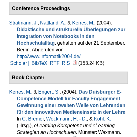
Conference Proceedings
Stratmann, J.
,
Nattland, A.
, &
Kerres, M.
. (2004).
Didaktische und strukturelle Überlegungen zur
Integration von Notebooks in den
Hochschulalltag
. gehalten auf der 21 September,
Berlin. Abgerufen von
http://www.informatik2004.de/
Scholar |
BibTeX
RTF
RIS
(153.24 KB)
Book Chapter
Kerres, M.
, &
Engert, S.
. (2004).
Das Duisburger E-
Competence-Modell für Faculty Engagement.
Gewinnung einer zweiten Welle von Lehrenden
für den innovativen Medieneinsatz in der Lehre
.
In
C. Bremer
,
Weckmann, H. - D.
, &
Kohl, K.
(Hrsg.)
,
eLearning Kompetenz und eLearning
Strategien an Hochschulen
. Münster: Waxmann.