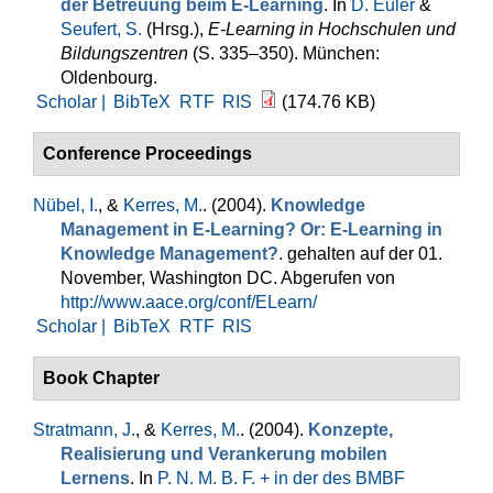
der Betreuung beim E-Learning
. In
D. Euler
&
Seufert, S.
(Hrsg.)
,
E-Learning in Hochschulen und
Bildungszentren
(S. 335–350). München:
Oldenbourg.
Scholar |
BibTeX
RTF
RIS
(174.76 KB)
Conference Proceedings
Nübel, I.
, &
Kerres, M.
. (2004).
Knowledge
Management in E-Learning? Or: E-Learning in
Knowledge Management?
. gehalten auf der 01.
November, Washington DC. Abgerufen von
http://www.aace.org/conf/ELearn/
Scholar |
BibTeX
RTF
RIS
Book Chapter
Stratmann, J.
, &
Kerres, M.
. (2004).
Konzepte,
Realisierung und Verankerung mobilen
Lernens
. In
P. N. M. B. F. + in der des BMBF