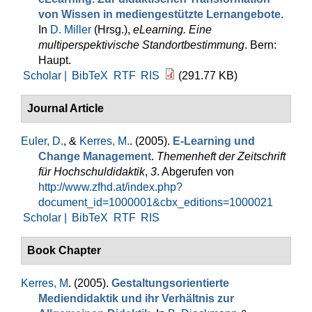
von Wissen in mediengestützte Lernangebote
.
In
D. Miller
(Hrsg.)
,
eLearning. Eine
multiperspektivische Standortbestimmung
. Bern:
Haupt.
Scholar |
BibTeX
RTF
RIS
(291.77 KB)
Journal Article
Euler, D.
, &
Kerres, M.
. (2005).
E-Learning und
Change Management
.
Themenheft der Zeitschrift
für Hochschuldidaktik
,
3
. Abgerufen von
http://www.zfhd.at/index.php?
document_id=1000001&cbx_editions=1000021
Scholar |
BibTeX
RTF
RIS
Book Chapter
Kerres, M
. (2005).
Gestaltungsorientierte
Mediendidaktik und ihr Verhältnis zur