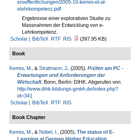
eroeffentlichungen/2005-10-kerres-et-al-
elehrkompetenz.pdf
Ergebnisse einer explorativen Studie zu
Massnahmen der Entwicklung von e-
Lehrkompetenz.
Scholar |
BibTeX
RTF
RIS
(397.95 KB)
Book
Kerres, M.
, &
Stratmann, J.
. (2005).
Prüfen am PC -
Erwartungen und Anforderungen der
Wirtschaft
. Bonn, Berlin: DIHK. Abgerufen von
http://www.dihk-bildungs-gmbh.de/index.php?
id=341
Scholar |
BibTeX
RTF
RIS
Book Chapter
Kerres, M.
, &
Nübel, I.
. (2005).
The status of E-
Learning at German Higher Education