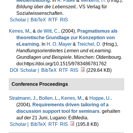
Medienbildung
. In
R. Fatke
&
Merkens, H.
(Hrsg.)
,
Bildung über die Lebenszeit.
. VS Verlag für
Sozialwissenschaften.
Scholar |
BibTeX
RTF
RIS
Kerres, M.
, &
de Witt, C.
. (2004).
Pragmatismus als
theoretische Grundlage zur Konzeption von
eLearning
. In
H. O. Mayer
&
Treichel, D.
(Hrsg.)
,
Handlungsorientiertes Lernen und eLearning.
Grundlagen und Beispiele
. München: Oldenbourg.
doi:https://doi.org/10.1515/9783486781762
DOI
Scholar |
BibTeX
RTF
RIS
(229.64 KB)
Conference Proceedings
Stratmann, J.
,
Bollen, L.
,
Kerres, M.
, &
Hoppe, U.
.
(2004).
Requirements driven tailoring of a
discussion support tool for seminars
. gehalten
auf der 21 Juni, Lugano: EdMedia.
Scholar |
BibTeX
RTF
RIS
(195.8 KB)