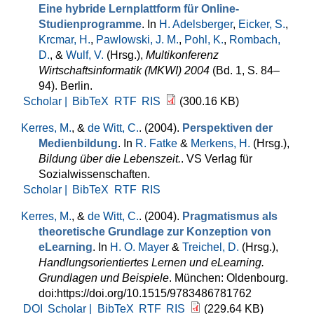
Eine hybride Lernplattform für Online-
Studienprogramme
. In
H. Adelsberger
,
Eicker, S.
,
Krcmar, H.
,
Pawlowski, J. M.
,
Pohl, K.
,
Rombach,
D.
, &
Wulf, V.
(Hrsg.)
,
Multikonferenz
Wirtschaftsinformatik (MKWI) 2004
(Bd. 1, S. 84–
94). Berlin.
Scholar |
BibTeX
RTF
RIS
(300.16 KB)
Kerres, M.
, &
de Witt, C.
. (2004).
Perspektiven der
Medienbildung
. In
R. Fatke
&
Merkens, H.
(Hrsg.)
,
Bildung über die Lebenszeit.
. VS Verlag für
Sozialwissenschaften.
Scholar |
BibTeX
RTF
RIS
Kerres, M.
, &
de Witt, C.
. (2004).
Pragmatismus als
theoretische Grundlage zur Konzeption von
eLearning
. In
H. O. Mayer
&
Treichel, D.
(Hrsg.)
,
Handlungsorientiertes Lernen und eLearning.
Grundlagen und Beispiele
. München: Oldenbourg.
doi:https://doi.org/10.1515/9783486781762
DOI
Scholar |
BibTeX
RTF
RIS
(229.64 KB)