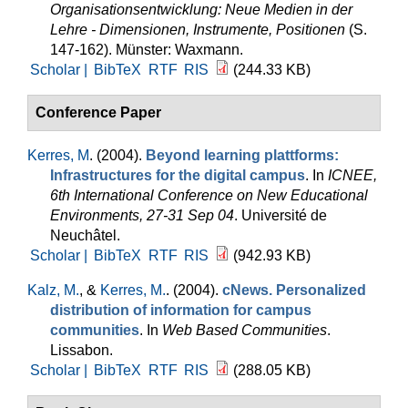
Organisationsentwicklung: Neue Medien in der
Lehre - Dimensionen, Instrumente, Positionen
(S.
147-162). Münster: Waxmann.
Scholar |
BibTeX
RTF
RIS
(244.33 KB)
Conference Paper
Kerres, M
. (2004).
Beyond learning plattforms:
Infrastructures for the digital campus
. In
ICNEE,
6th International Conference on New Educational
Environments, 27-31 Sep 04
. Université de
Neuchâtel.
Scholar |
BibTeX
RTF
RIS
(942.93 KB)
Kalz, M.
, &
Kerres, M.
. (2004).
cNews. Personalized
distribution of information for campus
communities
. In
Web Based Communities
.
Lissabon.
Scholar |
BibTeX
RTF
RIS
(288.05 KB)