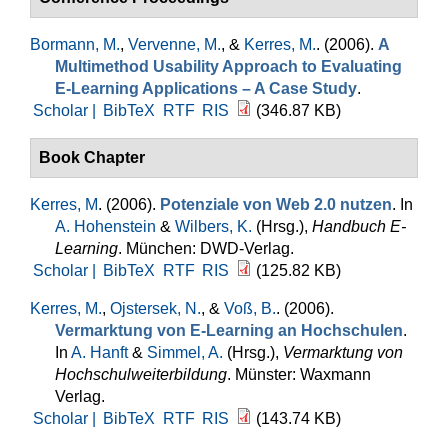
Bormann, M.
,
Vervenne, M.
, &
Kerres, M.
. (2006).
A
Multimethod Usability Approach to Evaluating
E-Learning Applications – A Case Study
.
Scholar |
BibTeX
RTF
RIS
(346.87 KB)
Book Chapter
Kerres, M
. (2006).
Potenziale von Web 2.0 nutzen
. In
A. Hohenstein
&
Wilbers, K.
(Hrsg.)
,
Handbuch E-
Learning
. München: DWD-Verlag.
Scholar |
BibTeX
RTF
RIS
(125.82 KB)
Kerres, M.
,
Ojstersek, N.
, &
Voß, B.
. (2006).
Vermarktung von E-Learning an Hochschulen
.
In
A. Hanft
&
Simmel, A.
(Hrsg.)
,
Vermarktung von
Hochschulweiterbildung
. Münster: Waxmann
Verlag.
Scholar |
BibTeX
RTF
RIS
(143.74 KB)