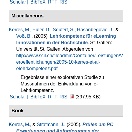
Scholar |
BibTeX
RTF
RIS
Miscellaneous
Kerres, M.
,
Euler, D.
,
Seufert, S.
,
Hasanbegovic, J.
, &
Voß, B.
. (2005).
Lehrkompetenz für eLearning
Innovationen in der Hochschule
. St. Gallen:
Universität St. Gallen. Abgerufen von
http://www.scil.ch/fileadmin/Container/Leistungen/V
eroeffentlichungen/2005-10-kerres-et-al-
elehrkompetenz.pdf
Ergebnisse einer explorativen Studie zu
Massnahmen der Entwicklung von e-
Lehrkompetenz.
Scholar |
BibTeX
RTF
RIS
(397.95 KB)
Book
Kerres, M.
, &
Stratmann, J.
. (2005).
Prüfen am PC -
Erwartungen und Anforderungen der