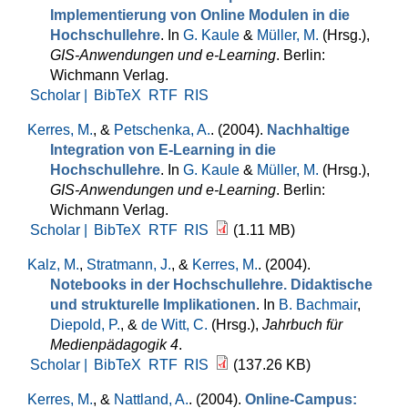
Implementierung von Online Modulen in die
Hochschullehre
. In
G. Kaule
&
Müller, M.
(Hrsg.)
,
GIS-Anwendungen und e-Learning
. Berlin:
Wichmann Verlag.
Scholar |
BibTeX
RTF
RIS
Kerres, M.
, &
Petschenka, A.
. (2004).
Nachhaltige
Integration von E-Learning in die
Hochschullehre
. In
G. Kaule
&
Müller, M.
(Hrsg.)
,
GIS-Anwendungen und e-Learning
. Berlin:
Wichmann Verlag.
Scholar |
BibTeX
RTF
RIS
(1.11 MB)
Kalz, M.
,
Stratmann, J.
, &
Kerres, M.
. (2004).
Notebooks in der Hochschullehre. Didaktische
und strukturelle Implikationen
. In
B. Bachmair
,
Diepold, P.
, &
de Witt, C.
(Hrsg.)
,
Jahrbuch für
Medienpädagogik 4
.
Scholar |
BibTeX
RTF
RIS
(137.26 KB)
Kerres, M.
, &
Nattland, A.
. (2004).
Online-Campus: