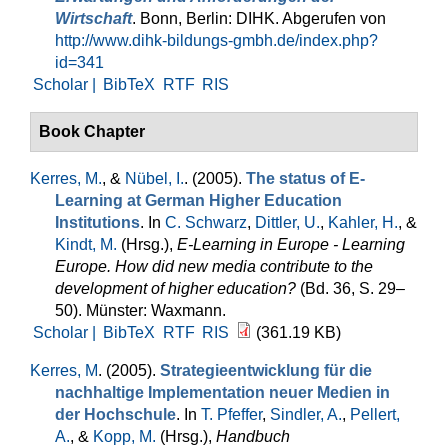
Wirtschaft
. Bonn, Berlin: DIHK. Abgerufen von
http://www.dihk-bildungs-gmbh.de/index.php?
id=341
Scholar |
BibTeX
RTF
RIS
Book Chapter
Kerres, M.
, &
Nübel, I.
. (2005).
The status of E-
Learning at German Higher Education
Institutions
. In
C. Schwarz
,
Dittler, U.
,
Kahler, H.
, &
Kindt, M.
(Hrsg.)
,
E-Learning in Europe - Learning
Europe. How did new media contribute to the
development of higher education?
(Bd. 36, S. 29–
50). Münster: Waxmann.
Scholar |
BibTeX
RTF
RIS
(361.19 KB)
Kerres, M
. (2005).
Strategieentwicklung für die
nachhaltige Implementation neuer Medien in
der Hochschule
. In
T. Pfeffer
,
Sindler, A.
,
Pellert,
A.
, &
Kopp, M.
(Hrsg.)
,
Handbuch