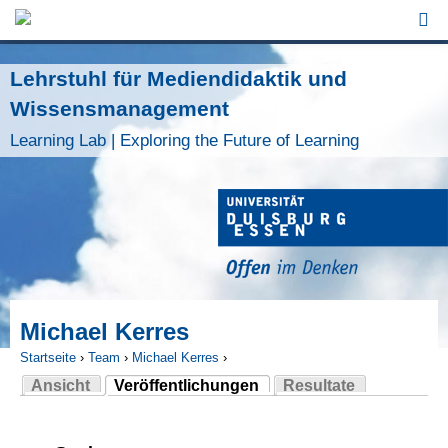
Jump to Navigation
Lehrstuhl für Mediendidaktik und
Wissensmanagement
Learning Lab | Exploring the Future of Learning
Michael Kerres
Startseite
›
Team
›
Michael Kerres
›
Ansicht
Veröffentlichungen
Resultate
Sie sind hier
(aktiver Reiter)
Haupt-Reiter