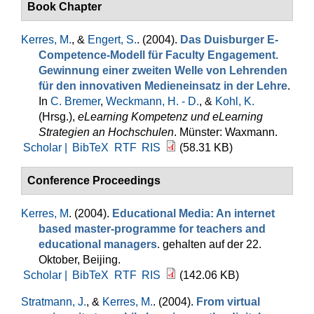
Book Chapter
Kerres, M.
, &
Engert, S.
. (2004).
Das Duisburger E-
Competence-Modell für Faculty Engagement.
Gewinnung einer zweiten Welle von Lehrenden
für den innovativen Medieneinsatz in der Lehre
.
In
C. Bremer
,
Weckmann, H. - D.
, &
Kohl, K.
(Hrsg.)
,
eLearning Kompetenz und eLearning
Strategien an Hochschulen
. Münster: Waxmann.
Scholar |
BibTeX
RTF
RIS
(58.31 KB)
Conference Proceedings
Kerres, M
. (2004).
Educational Media: An internet
based master-programme for teachers and
educational managers
. gehalten auf der 22.
Oktober, Beijing.
Scholar |
BibTeX
RTF
RIS
(142.06 KB)
Stratmann, J.
, &
Kerres, M.
. (2004).
From virtual