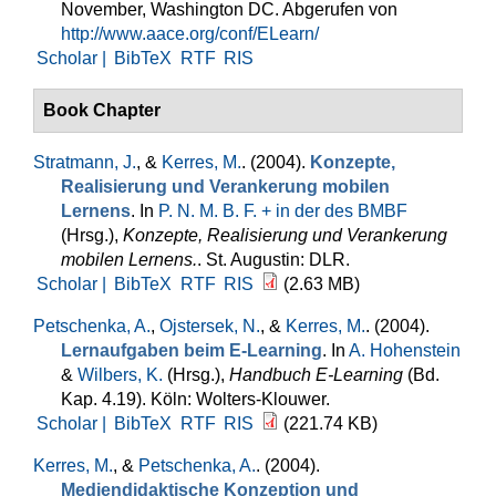
November, Washington DC. Abgerufen von
http://www.aace.org/conf/ELearn/
Scholar |
BibTeX
RTF
RIS
Book Chapter
Stratmann, J.
, &
Kerres, M.
. (2004).
Konzepte,
Realisierung und Verankerung mobilen
Lernens
. In
P. N. M. B. F. + in der des BMBF
(Hrsg.)
,
Konzepte, Realisierung und Verankerung
mobilen Lernens.
. St. Augustin: DLR.
Scholar |
BibTeX
RTF
RIS
(2.63 MB)
Petschenka, A.
,
Ojstersek, N.
, &
Kerres, M.
. (2004).
Lernaufgaben beim E-Learning
. In
A. Hohenstein
&
Wilbers, K.
(Hrsg.)
,
Handbuch E-Learning
(Bd.
Kap. 4.19). Köln: Wolters-Klouwer.
Scholar |
BibTeX
RTF
RIS
(221.74 KB)
Kerres, M.
, &
Petschenka, A.
. (2004).
Mediendidaktische Konzeption und