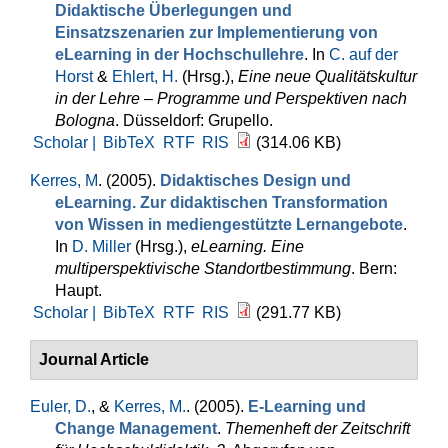
Didaktische Überlegungen und
Einsatzszenarien zur Implementierung von
eLearning in der Hochschullehre
. In
C. auf der
Horst
&
Ehlert, H.
(Hrsg.)
,
Eine neue Qualitätskultur
in der Lehre – Programme und Perspektiven nach
Bologna
. Düsseldorf: Grupello.
Scholar |
BibTeX
RTF
RIS
(314.06 KB)
Kerres, M
. (2005).
Didaktisches Design und
eLearning. Zur didaktischen Transformation
von Wissen in mediengestützte Lernangebote
.
In
D. Miller
(Hrsg.)
,
eLearning. Eine
multiperspektivische Standortbestimmung
. Bern:
Haupt.
Scholar |
BibTeX
RTF
RIS
(291.77 KB)
Journal Article
Euler, D.
, &
Kerres, M.
. (2005).
E-Learning und
Change Management
.
Themenheft der Zeitschrift