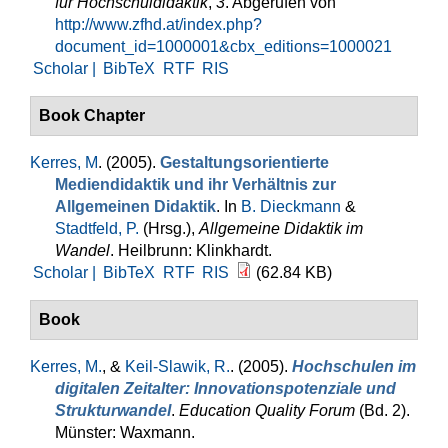
für Hochschuldidaktik
,
3
. Abgerufen von
http://www.zfhd.at/index.php?
document_id=1000001&cbx_editions=1000021
Scholar |
BibTeX
RTF
RIS
Book Chapter
Kerres, M
. (2005).
Gestaltungsorientierte
Mediendidaktik und ihr Verhältnis zur
Allgemeinen Didaktik
. In
B. Dieckmann
&
Stadtfeld, P.
(Hrsg.)
,
Allgemeine Didaktik im
Wandel
. Heilbrunn: Klinkhardt.
Scholar |
BibTeX
RTF
RIS
(62.84 KB)
Book
Kerres, M.
, &
Keil-Slawik, R.
. (2005).
Hochschulen im
digitalen Zeitalter: Innovationspotenziale und
Strukturwandel
.
Education Quality Forum
(Bd. 2).
Münster: Waxmann.