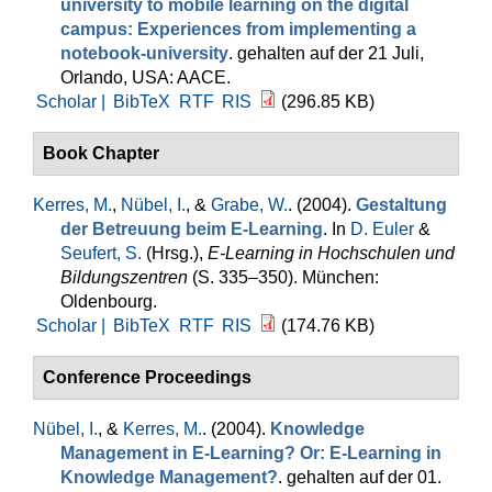
university to mobile learning on the digital
campus: Experiences from implementing a
notebook-university
. gehalten auf der 21 Juli,
Orlando, USA: AACE.
Scholar |
BibTeX
RTF
RIS
(296.85 KB)
Book Chapter
Kerres, M.
,
Nübel, I.
, &
Grabe, W.
. (2004).
Gestaltung
der Betreuung beim E-Learning
. In
D. Euler
&
Seufert, S.
(Hrsg.)
,
E-Learning in Hochschulen und
Bildungszentren
(S. 335–350). München:
Oldenbourg.
Scholar |
BibTeX
RTF
RIS
(174.76 KB)
Conference Proceedings
Nübel, I.
, &
Kerres, M.
. (2004).
Knowledge
Management in E-Learning? Or: E-Learning in
Knowledge Management?
. gehalten auf der 01.