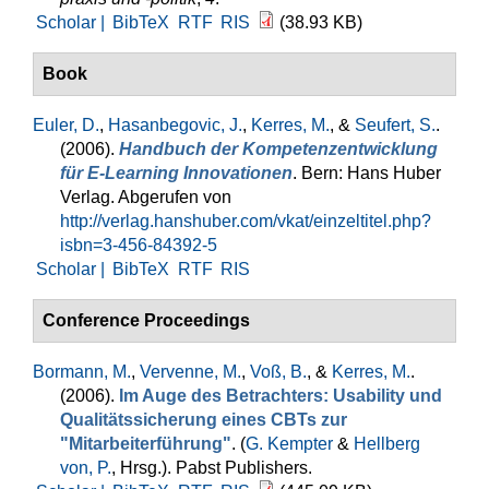
Scholar |
BibTeX
RTF
RIS
(38.93 KB)
Book
Euler, D.
,
Hasanbegovic, J.
,
Kerres, M.
, &
Seufert, S.
.
(2006).
Handbuch der Kompetenzentwicklung
für E-Learning Innovationen
. Bern: Hans Huber
Verlag. Abgerufen von
http://verlag.hanshuber.com/vkat/einzeltitel.php?
isbn=3-456-84392-5
Scholar |
BibTeX
RTF
RIS
Conference Proceedings
Bormann, M.
,
Vervenne, M.
,
Voß, B.
, &
Kerres, M.
.
(2006).
Im Auge des Betrachters: Usability und
Qualitätssicherung eines CBTs zur
"Mitarbeiterführung"
. (
G. Kempter
&
Hellberg
von, P.
, Hrsg.
). Pabst Publishers.