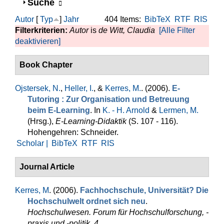
Anzeigen
Suche
Autor
[
Typ
]
Jahr
404 Items:
BibTeX
RTF
RIS
Filterkriterien:
Autor
is
de Witt, Claudia
[Alle Filter
deaktivieren]
Book Chapter
Ojstersek, N.
,
Heller, I.
, &
Kerres, M.
. (2006).
E-
Tutoring : Zur Organisation und Betreuung
beim E-Learning
. In
K. - H. Arnold
&
Lermen, M.
(Hrsg.)
,
E-Learning-Didaktik
(S. 107 - 116).
Hohengehren: Schneider.
Scholar |
BibTeX
RTF
RIS
Journal Article
Kerres, M
. (2006).
Fachhochschule, Universität? Die
Hochschulwelt ordnet sich neu
.
Hochschulwesen. Forum für Hochschulforschung, -
praxis und -politik
,
4
.