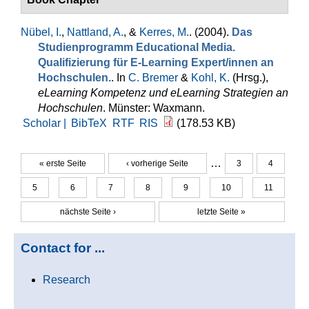
Nübel, I.
,
Nattland, A.
, &
Kerres, M.
. (2004).
Das
Studienprogramm Educational Media.
Qualifizierung für E-Learning Expert/innen an
Hochschulen.
. In
C. Bremer
&
Kohl, K.
(Hrsg.)
,
eLearning Kompetenz und eLearning Strategien an
Hochschulen
. Münster: Waxmann.
Scholar |
BibTeX
RTF
RIS
(178.53 KB)
…
« erste Seite
‹ vorherige Seite
3
4
Seiten
5
6
7
8
9
10
11
nächste Seite ›
letzte Seite »
Contact for ...
Research