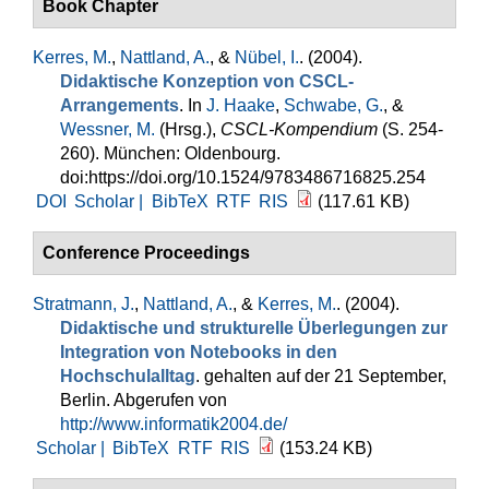
Book Chapter
Kerres, M.
,
Nattland, A.
, &
Nübel, I.
. (2004).
Didaktische Konzeption von CSCL-
Arrangements
. In
J. Haake
,
Schwabe, G.
, &
Wessner, M.
(Hrsg.)
,
CSCL-Kompendium
(S. 254-
260). München: Oldenbourg.
doi:https://doi.org/10.1524/9783486716825.254
DOI
Scholar |
BibTeX
RTF
RIS
(117.61 KB)
Conference Proceedings
Stratmann, J.
,
Nattland, A.
, &
Kerres, M.
. (2004).
Didaktische und strukturelle Überlegungen zur
Integration von Notebooks in den
Hochschulalltag
. gehalten auf der 21 September,
Berlin. Abgerufen von
http://www.informatik2004.de/
Scholar |
BibTeX
RTF
RIS
(153.24 KB)