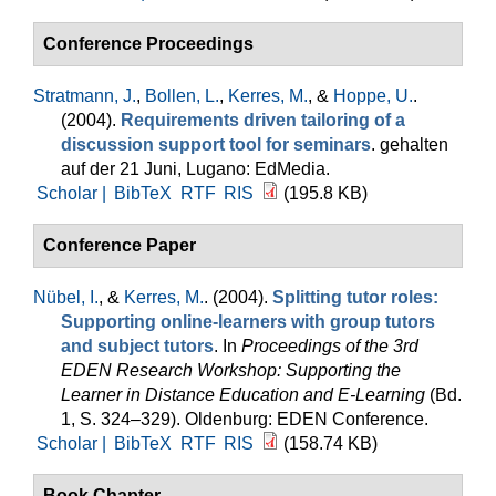
Conference Proceedings
Stratmann, J.
,
Bollen, L.
,
Kerres, M.
, &
Hoppe, U.
.
(2004).
Requirements driven tailoring of a
discussion support tool for seminars
. gehalten
auf der 21 Juni, Lugano: EdMedia.
Scholar |
BibTeX
RTF
RIS
(195.8 KB)
Conference Paper
Nübel, I.
, &
Kerres, M.
. (2004).
Splitting tutor roles:
Supporting online-learners with group tutors
and subject tutors
. In
Proceedings of the 3rd
EDEN Research Workshop: Supporting the
Learner in Distance Education and E-Learning
(Bd.
1, S. 324–329). Oldenburg: EDEN Conference.
Scholar |
BibTeX
RTF
RIS
(158.74 KB)
Book Chapter