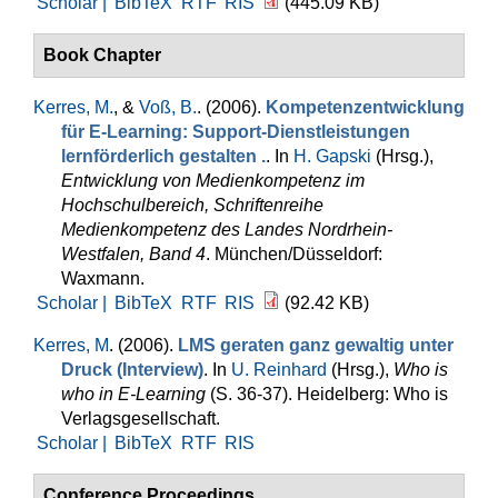
Scholar |
BibTeX
RTF
RIS
(445.09 KB)
Book Chapter
Kerres, M.
, &
Voß, B.
. (2006).
Kompetenzentwicklung
für E-Learning: Support-Dienstleistungen
lernförderlich gestalten .
. In
H. Gapski
(Hrsg.)
,
Entwicklung von Medienkompetenz im
Hochschulbereich, Schriftenreihe
Medienkompetenz des Landes Nordrhein-
Westfalen, Band 4
. München/Düsseldorf:
Waxmann.
Scholar |
BibTeX
RTF
RIS
(92.42 KB)
Kerres, M
. (2006).
LMS geraten ganz gewaltig unter
Druck (Interview)
. In
U. Reinhard
(Hrsg.)
,
Who is
who in E-Learning
(S. 36-37). Heidelberg: Who is
Verlagsgesellschaft.
Scholar |
BibTeX
RTF
RIS
Conference Proceedings