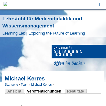
Jump to Navigation
Lehrstuhl für Mediendidaktik und
Wissensmanagement
Learning Lab | Exploring the Future of Learning
Michael Kerres
Startseite
›
Team
›
Michael Kerres
›
Ansicht
Veröffentlichungen
Resultate
Sie sind hier
(aktiver Reiter)
Haupt-Reiter