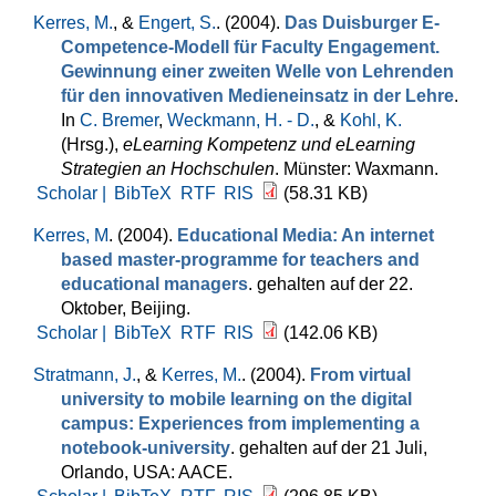
Kerres, M.
, &
Engert, S.
. (2004).
Das Duisburger E-
Competence-Modell für Faculty Engagement.
Gewinnung einer zweiten Welle von Lehrenden
für den innovativen Medieneinsatz in der Lehre
.
In
C. Bremer
,
Weckmann, H. - D.
, &
Kohl, K.
(Hrsg.)
,
eLearning Kompetenz und eLearning
Strategien an Hochschulen
. Münster: Waxmann.
Scholar |
BibTeX
RTF
RIS
(58.31 KB)
Kerres, M
. (2004).
Educational Media: An internet
based master-programme for teachers and
educational managers
. gehalten auf der 22.
Oktober, Beijing.
Scholar |
BibTeX
RTF
RIS
(142.06 KB)
Stratmann, J.
, &
Kerres, M.
. (2004).
From virtual
university to mobile learning on the digital
campus: Experiences from implementing a
notebook-university
. gehalten auf der 21 Juli,
Orlando, USA: AACE.