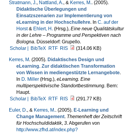
Stratmann, J.
,
Nattland, A.
, &
Kerres, M.
. (2005).
Didaktische Überlegungen und
Einsatzszenarien zur Implementierung von
eLearning in der Hochschullehre
. In
C. auf der
Horst
&
Ehlert, H.
(Hrsg.)
,
Eine neue Qualitätskultur
in der Lehre – Programme und Perspektiven nach
Bologna
. Düsseldorf: Grupello.
Scholar |
BibTeX
RTF
RIS
(314.06 KB)
Kerres, M
. (2005).
Didaktisches Design und
eLearning. Zur didaktischen Transformation
von Wissen in mediengestützte Lernangebote
.
In
D. Miller
(Hrsg.)
,
eLearning. Eine
multiperspektivische Standortbestimmung
. Bern:
Haupt.
Scholar |
BibTeX
RTF
RIS
(291.77 KB)
Euler, D.
, &
Kerres, M.
. (2005).
E-Learning und
Change Management
.
Themenheft der Zeitschrift
für Hochschuldidaktik
,
3
. Abgerufen von
http://www.zfhd.at/index.php?