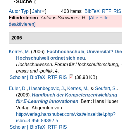
Anzeigen
Suche
Autor
Typ
[
Jahr
]
403 Items:
BibTeX
RTF
RIS
Filterkriterien:
Autor
is
Schwar­zer, R.
[Alle Filter
deaktivieren]
2006
Kerres, M
. (2006).
Fachhochschule, Universität? Die
Hochschulwelt ordnet sich neu
.
Hochschulwesen. Forum für Hochschulforschung, -
praxis und -politik
,
4
.
Scholar |
BibTeX
RTF
RIS
(38.93 KB)
Euler, D.
,
Hasanbegovic, J.
,
Kerres, M.
, &
Seufert, S.
.
(2006).
Handbuch der Kompetenzentwicklung
für E-Learning Innovationen
. Bern: Hans Huber
Verlag. Abgerufen von
http://verlag.hanshuber.com/vkat/einzeltitel.php?
isbn=3-456-84392-5
Scholar |
BibTeX
RTF
RIS