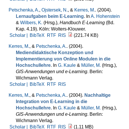
Petschenka, A.
,
Ojstersek, N.
, &
Kerres, M.
. (2004).
Lernaufgaben beim E-Learning
. In
A. Hohenstein
&
Wilbers, K.
(Hrsg.)
,
Handbuch E-Learning
(Bd.
Kap. 4.19). Köln: Wolters-Klouwer.
Scholar |
BibTeX
RTF
RIS
(221.74 KB)
Kerres, M.
, &
Petschenka, A.
. (2004).
Mediendidaktische Konzeption und
Implementierung von Online Modulen in die
Hochschullehre
. In
G. Kaule
&
Müller, M.
(Hrsg.)
,
GIS-Anwendungen und e-Learning
. Berlin:
Wichmann Verlag.
Scholar |
BibTeX
RTF
RIS
Kerres, M.
, &
Petschenka, A.
. (2004).
Nachhaltige
Integration von E-Learning in die
Hochschullehre
. In
G. Kaule
&
Müller, M.
(Hrsg.)
,
GIS-Anwendungen und e-Learning
. Berlin:
Wichmann Verlag.
Scholar |
BibTeX
RTF
RIS
(1.11 MB)