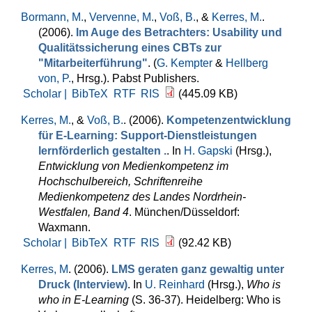
Bormann, M.
,
Vervenne, M.
,
Voß, B.
, &
Kerres, M.
.
(2006).
Im Auge des Betrachters: Usability und
Qualitätssicherung eines CBTs zur
"Mitarbeiterführung"
. (
G. Kempter
&
Hellberg
von, P.
, Hrsg.
). Pabst Publishers.
Scholar |
BibTeX
RTF
RIS
(445.09 KB)
Kerres, M.
, &
Voß, B.
. (2006).
Kompetenzentwicklung
für E-Learning: Support-Dienstleistungen
lernförderlich gestalten .
. In
H. Gapski
(Hrsg.)
,
Entwicklung von Medienkompetenz im
Hochschulbereich, Schriftenreihe
Medienkompetenz des Landes Nordrhein-
Westfalen, Band 4
. München/Düsseldorf:
Waxmann.
Scholar |
BibTeX
RTF
RIS
(92.42 KB)
Kerres, M
. (2006).
LMS geraten ganz gewaltig unter
Druck (Interview)
. In
U. Reinhard
(Hrsg.)
,
Who is
who in E-Learning
(S. 36-37). Heidelberg: Who is