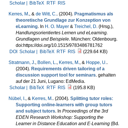
Scholar |
BibTeX
RTF
RIS
Kerres, M.
, &
de Witt, C.
. (2004).
Pragmatismus als
theoretische Grundlage zur Konzeption von
eLearning
. In
H. O. Mayer
&
Treichel, D.
(Hrsg.)
,
Handlungsorientiertes Lernen und eLearning.
Grundlagen und Beispiele
. München: Oldenbourg.
doi:https://doi.org/10.1515/9783486781762
DOI
Scholar |
BibTeX
RTF
RIS
(229.64 KB)
Stratmann, J.
,
Bollen, L.
,
Kerres, M.
, &
Hoppe, U.
.
(2004).
Requirements driven tailoring of a
discussion support tool for seminars
. gehalten
auf der 21 Juni, Lugano: EdMedia.
Scholar |
BibTeX
RTF
RIS
(195.8 KB)
Nübel, I.
, &
Kerres, M.
. (2004).
Splitting tutor roles:
Supporting online-learners with group tutors
and subject tutors
. In
Proceedings of the 3rd
EDEN Research Workshop: Supporting the
Learner in Distance Education and E-Learning
(Bd.