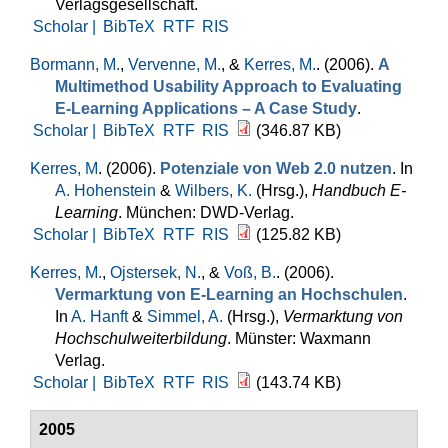
Verlagsgesellschaft.
Scholar |
BibTeX
RTF
RIS
Bormann, M.
,
Vervenne, M.
, &
Kerres, M.
. (2006).
A
Multimethod Usability Approach to Evaluating
E-Learning Applications – A Case Study
.
Scholar |
BibTeX
RTF
RIS
(346.87 KB)
Kerres, M
. (2006).
Potenziale von Web 2.0 nutzen
. In
A. Hohenstein
&
Wilbers, K.
(Hrsg.)
,
Handbuch E-
Learning
. München: DWD-Verlag.
Scholar |
BibTeX
RTF
RIS
(125.82 KB)
Kerres, M.
,
Ojstersek, N.
, &
Voß, B.
. (2006).
Vermarktung von E-Learning an Hochschulen
.
In
A. Hanft
&
Simmel, A.
(Hrsg.)
,
Vermarktung von
Hochschulweiterbildung
. Münster: Waxmann
Verlag.
Scholar |
BibTeX
RTF
RIS
(143.74 KB)
2005