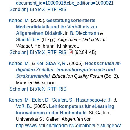
document_id=1000001&cbx_editions=1000021
Scholar |
BibTeX
RTF
RIS
Kerres, M
. (2005).
Gestaltungsorientierte
Mediendidaktik und ihr Verhältnis zur
Allgemeinen Didaktik
. In
B. Dieckmann
&
Stadtfeld, P.
(Hrsg.)
,
Allgemeine Didaktik im
Wandel
. Heilbrunn: Klinkhardt.
Scholar |
BibTeX
RTF
RIS
(62.84 KB)
Kerres, M.
, &
Keil-Slawik, R.
. (2005).
Hochschulen im
digitalen Zeitalter: Innovationspotenziale und
Strukturwandel
.
Education Quality Forum
(Bd. 2).
Münster: Waxmann.
Scholar |
BibTeX
RTF
RIS
Kerres, M.
,
Euler, D.
,
Seufert, S.
,
Hasanbegovic, J.
, &
Voß, B.
. (2005).
Lehrkompetenz für eLearning
Innovationen in der Hochschule
. St. Gallen:
Universität St. Gallen. Abgerufen von
http://www.scil.ch/fileadmin/Container/Leistungen/V