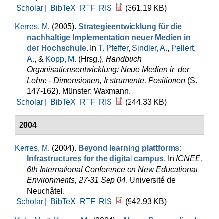
Scholar |
BibTeX
RTF
RIS
(361.19 KB)
Kerres, M
. (2005).
Strategieentwicklung für die
nachhaltige Implementation neuer Medien in
der Hochschule
. In
T. Pfeffer
,
Sindler, A.
,
Pellert,
A.
, &
Kopp, M.
(Hrsg.)
,
Handbuch
Organisationsentwicklung: Neue Medien in der
Lehre - Dimensionen, Instrumente, Positionen
(S.
147-162). Münster: Waxmann.
Scholar |
BibTeX
RTF
RIS
(244.33 KB)
2004
Kerres, M
. (2004).
Beyond learning plattforms:
Infrastructures for the digital campus
. In
ICNEE,
6th International Conference on New Educational
Environments, 27-31 Sep 04
. Université de
Neuchâtel.
Scholar |
BibTeX
RTF
RIS
(942.93 KB)