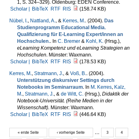
1, S. 324–329). Oldenburg: EDEN Conference.
Scholar |
BibTeX
RTF
RIS
(158.74 KB)
Nübel, I.
,
Nattland, A.
, &
Kerres, M.
. (2004).
Das
Studienprogramm Educational Media.
Qualifizierung für E-Learning Expert/innen an
Hochschulen.
. In
C. Bremer
&
Kohl, K.
(Hrsg.)
,
eLearning Kompetenz und eLearning Strategien an
Hochschulen
. Münster: Waxmann.
Scholar |
BibTeX
RTF
RIS
(178.53 KB)
Kerres, M.
,
Stratmann, J.
, &
Voß, B.
. (2004).
Unterstützung diskursiver Settings durch
Notebooks im Seminarraum
. In
M. Kerres
,
Kalz,
M.
,
Stratmann, J.
, &
de Witt, C.
(Hrsg.)
,
Didaktik der
Notebook-Universität. (Reihe Medien in der
Wissenschaft)
. Münster: Waxmann.
Scholar |
BibTeX
RTF
RIS
(446.64 KB)
…
« erste Seite
‹ vorherige Seite
3
4