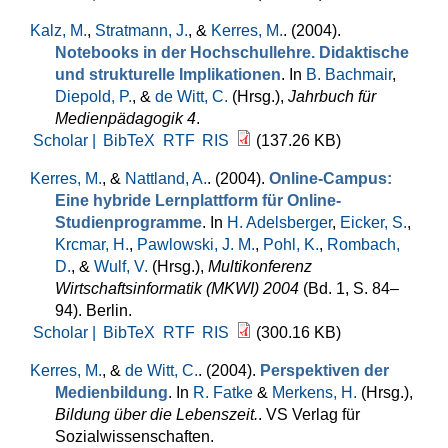
Kalz, M.
,
Stratmann, J.
, &
Kerres, M.
. (2004).
Notebooks in der Hochschullehre. Didaktische
und strukturelle Implikationen
. In
B. Bachmair
,
Diepold, P.
, &
de Witt, C.
(Hrsg.)
,
Jahrbuch für
Medienpädagogik 4
.
Scholar |
BibTeX
RTF
RIS
(137.26 KB)
Kerres, M.
, &
Nattland, A.
. (2004).
Online-Campus:
Eine hybride Lernplattform für Online-
Studienprogramme
. In
H. Adelsberger
,
Eicker, S.
,
Krcmar, H.
,
Pawlowski, J. M.
,
Pohl, K.
,
Rombach,
D.
, &
Wulf, V.
(Hrsg.)
,
Multikonferenz
Wirtschaftsinformatik (MKWI) 2004
(Bd. 1, S. 84–
94). Berlin.
Scholar |
BibTeX
RTF
RIS
(300.16 KB)
Kerres, M.
, &
de Witt, C.
. (2004).
Perspektiven der
Medienbildung
. In
R. Fatke
&
Merkens, H.
(Hrsg.)
,
Bildung über die Lebenszeit.
. VS Verlag für
Sozialwissenschaften.