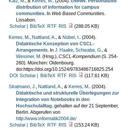
Kalz, M.
, &
Kerres, M.
. (2004).
cNews. Personalized
distribution of information for campus
communities
. In
Web Based Communities
.
Lissabon.
Scholar |
BibTeX
RTF
RIS
(288.05 KB)
Kerres, M.
,
Nattland, A.
, &
Nübel, I.
. (2004).
Didaktische Konzeption von CSCL-
Arrangements
. In
J. Haake
,
Schwabe, G.
, &
Wessner, M.
(Hrsg.)
,
CSCL-Kompendium
(S. 254-
260). München: Oldenbourg.
doi:https://doi.org/10.1524/9783486716825.254
DOI
Scholar |
BibTeX
RTF
RIS
(117.61 KB)
Stratmann, J.
,
Nattland, A.
, &
Kerres, M.
. (2004).
Didaktische und strukturelle Überlegungen zur
Integration von Notebooks in den
Hochschulalltag
. gehalten auf der 21 September,
Berlin. Abgerufen von
http://www.informatik2004.de/
Scholar |
BibTeX
RTF
RIS
(153.24 KB)