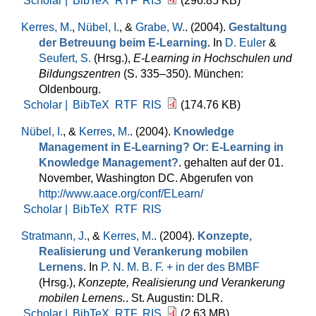
Scholar |
BibTeX
RTF
RIS
(296.85 KB)
Kerres, M.
,
Nübel, I.
, &
Grabe, W.
. (2004).
Gestaltung
der Betreuung beim E-Learning
. In
D. Euler
&
Seufert, S.
(Hrsg.)
,
E-Learning in Hochschulen und
Bildungszentren
(S. 335–350). München:
Oldenbourg.
Scholar |
BibTeX
RTF
RIS
(174.76 KB)
Nübel, I.
, &
Kerres, M.
. (2004).
Knowledge
Management in E-Learning? Or: E-Learning in
Knowledge Management?
. gehalten auf der 01.
November, Washington DC. Abgerufen von
http://www.aace.org/conf/ELearn/
Scholar |
BibTeX
RTF
RIS
Stratmann, J.
, &
Kerres, M.
. (2004).
Konzepte,
Realisierung und Verankerung mobilen
Lernens
. In
P. N. M. B. F. + in der des BMBF
(Hrsg.)
,
Konzepte, Realisierung und Verankerung
mobilen Lernens.
. St. Augustin: DLR.
Scholar |
BibTeX
RTF
RIS
(2.63 MB)