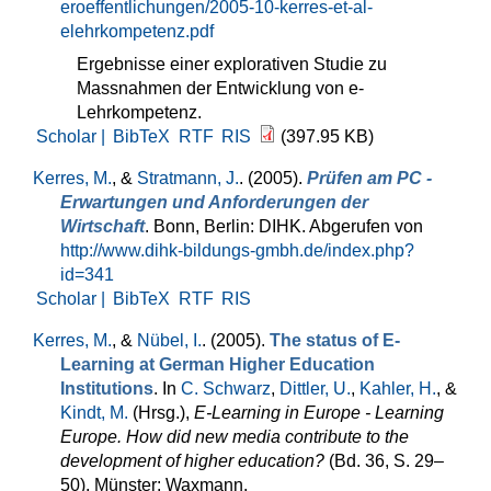
eroeffentlichungen/2005-10-kerres-et-al-
elehrkompetenz.pdf
Ergebnisse einer explorativen Studie zu
Massnahmen der Entwicklung von e-
Lehrkompetenz.
Scholar |
BibTeX
RTF
RIS
(397.95 KB)
Kerres, M.
, &
Stratmann, J.
. (2005).
Prüfen am PC -
Erwartungen und Anforderungen der
Wirtschaft
. Bonn, Berlin: DIHK. Abgerufen von
http://www.dihk-bildungs-gmbh.de/index.php?
id=341
Scholar |
BibTeX
RTF
RIS
Kerres, M.
, &
Nübel, I.
. (2005).
The status of E-
Learning at German Higher Education
Institutions
. In
C. Schwarz
,
Dittler, U.
,
Kahler, H.
, &
Kindt, M.
(Hrsg.)
,
E-Learning in Europe - Learning
Europe. How did new media contribute to the
development of higher education?
(Bd. 36, S. 29–
50). Münster: Waxmann.