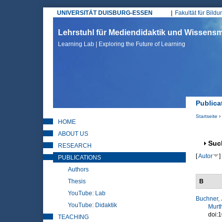
UNIVERSITÄT DUISBURG-ESSEN
Fakultät für Bild
Hauptmenü
Lehrstuhl für Mediendidaktik und Wissen
Learning Lab | Exploring the Future of Learning
Publica
Startseite
›
HOME
Sie sin
ABOUT US
Anz
Suc
RESEARCH
[
Autor
]
PUBLICATIONS
Authors
Thesis
B
YouTube: Lab
Buchner, 
YouTube: Didaktik
Murth
doi:
TEACHING