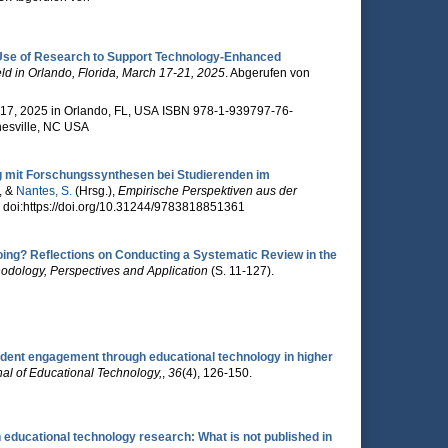
Use of Research to Support Technology-Enhanced
ld in Orlando, Florida, March 17-21, 2025
. Abgerufen von
r 17, 2025 in Orlando, FL, USA ISBN 978-1-939797-76-
nesville, NC USA
 mit Forschungssynthesen bei Studierenden im
, &
Nantes, S.
(Hrsg.)
,
Empirische Perspektiven aus der
 doi:https://doi.org/10.31244/9783818851361
ing? Reflections on Conducting a Systematic Review in the
odology, Perspectives and Application
(S. 11-127).
tudent engagement through educational technology in higher
nal of Educational Technology,
,
36
(4), 126-150.
educational technology research: What is not published in