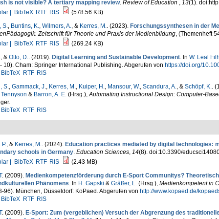
sh is not visible? A tertiary mapping review
.
Review of Education
,
13
(1). doi:ht
lar |
BibTeX
RTF
RIS
(578.56 KB)
 S.
,
Buntins, K.
,
Wilmers, A.
, &
Kerres, M.
. (2023).
Forschungssynthesen in der Med
nPädagogik. Zeitschrift für Theorie und Praxis der Medienbildung
, (Themenheft 54
lar |
BibTeX
RTF
RIS
(269.24 KB)
.
, &
Otto, D.
. (2019).
Digital Learning and Sustainable Development
. In
W. Leal Fil
 - 10). Cham: Springer International Publishing. Abgerufen von
https://doi.org/10.
BibTeX
RTF
RIS
, S.
,
Gammack, J.
,
Kerres, M.
,
Kuiper, H.
,
Mansour, W.
,
Scandura, A.
, &
Schöpf, K.
. 
. Tennyson
&
Barron, A. E.
(Hrsg.)
,
Automating Instructional Design: Computer-Bas
ger.
BibTeX
RTF
RIS
 P.
, &
Kerres, M.
. (2024).
Education practices mediated by digital technologies: m
ndary schools in Germany
.
Education Sciences
,
14
(8). doi:10.3390/educsci1408
lar |
BibTeX
RTF
RIS
(2.43 MB)
T
. (2009).
Medienkompetenzförderung durch E-Sport Communitys? Theoretische
ndkulturellen Phänomens
. In
H. Gapski
&
Gräßer, L.
(Hrsg.)
,
Medienkompetent in C
83-96). München, Düsseldorf: KoPaed. Abgerufen von
http://www.kopaed.de/kopa
BibTeX
RTF
RIS
T
. (2009).
E-Sport: Zum (vergeblichen) Versuch der Abgrenzung des traditione