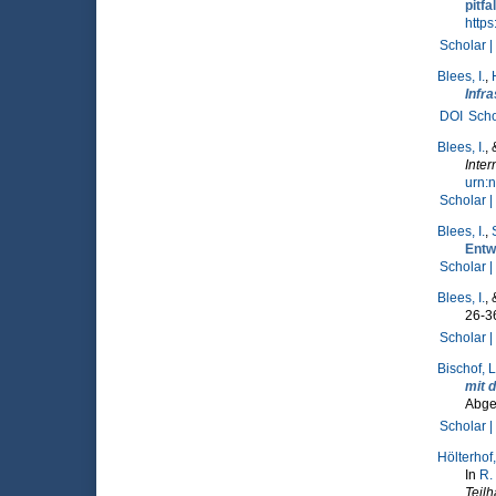
pitfal
http
Scholar |
Blees, I.
,
Infra
DOI
Scho
Blees, I.
,
Inter
urn:
Scholar |
Blees, I.
,
Entw
Scholar |
Blees, I.
,
26-36
Scholar |
Bischof, L
mit d
Abge
Scholar |
Hölterhof,
In
R.
Teil