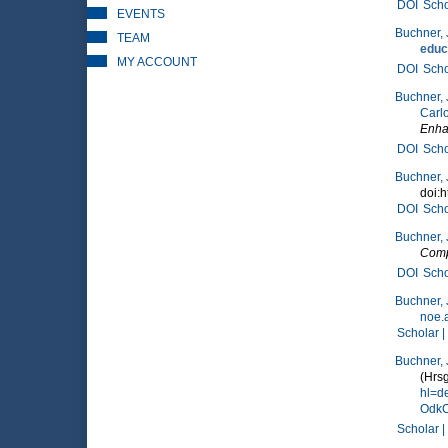
DOI
Scho
EVENTS
Buchner, 
TEAM
educ
MY ACCOUNT
DOI
Scho
Buchner, 
Carl
Enha
DOI
Scho
Buchner, 
doi:h
DOI
Scho
Buchner, 
Comp
DOI
Scho
Buchner, 
noe.
Scholar |
Buchner, 
(Hrsg
hl=d
OdkC
Scholar |