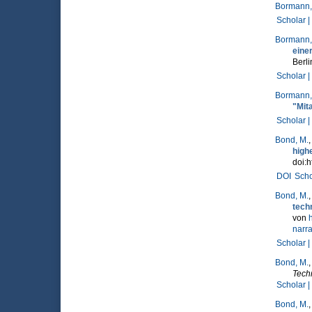
Bormann,
Scholar |
Bormann,
eine
Berli
Scholar |
Bormann,
"Mit
Scholar |
Bond, M.
high
doi:h
DOI
Scho
Bond, M.
techn
von
h
narra
Scholar |
Bond, M.
Tech
Scholar |
Bond, M.