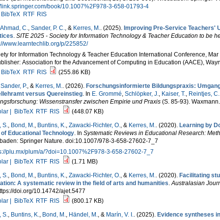
://link.springer.com/book/10.1007%2F978-3-658-01793-4
BibTeX
RTF
RIS
Ahmad, C.
,
Sander, P. C.
, &
Kerres, M.
. (2025).
Improving Pre-Service Teachers' 
tices
.
SITE 2025 - Society for Information Technology & Teacher Education to be he
://www.learntechlib.org/p/225852/
ety for Information Technology & Teacher Education International Conference, Ma
blisher: Association for the Advancement of Computing in Education (AACE), Way
BibTeX
RTF
RIS
(255.86 KB)
,
Sander, P.
, &
Kerres, M.
. (2026).
Forschungsinformierte Bildungspraxis: Umgang
llehramt versus Quereinstieg
. In
E. Grommé
,
Schlöpker, J.
,
Kaiser, T.
,
Reintjes, C.
ungsforschung: Wissenstransfer zwischen Empirie und Praxis
(S. 85-93). Waxmann.
lar |
BibTeX
RTF
RIS
(448.07 KB)
 S.
,
Bond, M.
,
Buntins, K.
,
Zawacki-Richter, O.
, &
Kerres, M.
. (2020).
Learning by Do
d of Educational Technology
. In
Systematic Reviews in Educational Research: Meth
baden: Springer Nature. doi:10.1007/978-3-658-27602-7_7
ps://plu.mx/plum/a/?doi=10.1007%2F978-3-658-27602-7_7
lar |
BibTeX
RTF
RIS
(1.71 MB)
 S.
,
Bond, M.
,
Buntins, K.
,
Zawacki-Richter, O.
, &
Kerres, M.
. (2020).
Facilitating s
tion: A systematic review in the field of arts and humanities
.
Australasian Jour
ttps://doi.org/10.14742/ajet.5477
lar |
BibTeX
RTF
RIS
(800.17 KB)
 S.
,
Buntins, K.
,
Bond, M.
,
Händel, M.
, &
Marín, V. I.
. (2025).
Evidence syntheses in 