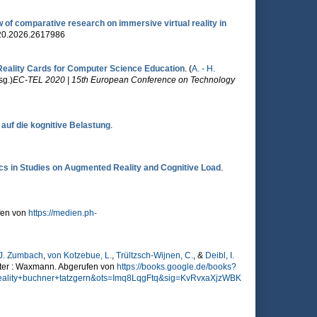
 of comparative research on immersive virtual reality in
4820.2026.2617986
Reality Cards for Computer Science Education
. (
A. - H.
sg.
)
EC-TEL 2020 | 15th European Conference on Technology
auf die kognitive Belastung
.
cs in Studies on Augmented Reality and Cognitive Load
.
fen von
https://medien.ph-
J. Zumbach
,
von Kotzebue, L.
,
Trültzsch-Wijnen, C.
, &
Deibl, I.
ter : Waxmann. Abgerufen von
https://books.google.de/books?
lity+buchner+tatzgern&ots=Imq8LqgFtq&sig=KvRvxaXjzWBK