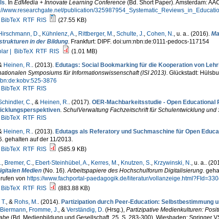
ls
. In
EdMedia + Innovate Learning Conference
(Bd. Short Paper). Amsterdam: AA
s://www.researchgate.net/publication/325987954_Systematic_Reviews_in_Educati
BibTeX
RTF
RIS
(27.55 KB)
Hirschmann, D.
,
Kühnlenz, A.
,
Rittberger, M.
,
Schulte, J.
,
Cohen, N.
, u. a.
. (2016).
Ma
strukturen in der Bildung
. Frankfurt: DIPF. doi:urn:nbn:de:0111-pedocs-117154
lar |
BibTeX
RTF
RIS
(1.01 MB)
 &
Heinen, R.
. (2013).
Edutags: Social Bookmarking für die Kooperation von Lehrk
nationalen Symposiums für Informationswissenschaft (ISI 2013)
. Glückstadt: Hülsb
nbn:de:kobv:525-3876
BibTeX
RTF
RIS
Schindler, C.
, &
Heinen, R.
. (2017).
OER-Machbarkeitsstudie - Open Educational
icklungsperspektiven
.
SchulVerwaltung Fachzeitschrift für Schulentwicklung u
BibTeX
RTF
RIS
 &
Heinen, R.
. (2013).
Edutags als Referatory und Suchmaschine für Open Educa
. gehalten auf der 11/2013.
BibTeX
RTF
RIS
(585.9 KB)
.
,
Bremer, C.
,
Ebert-Steinhübel, A.
,
Kerres, M.
,
Knutzen, S.
,
Krzywinski, N.
, u. a.
. (20
igitalen Medien
(No. 16).
Arbeitspapiere des Hochschulforum Digitalisierung
. geha
rufen von
https://www.fachportal-paedagogik.de/literatur/vollanzeige.html?FId=33
BibTeX
RTF
RIS
(883.88 KB)
 T.
, &
Rohs, M.
. (2014).
Partizipation durch Peer-Education: Selbstbestimmung u
 Biermann
,
Fromme, J.
, &
Verständig, D.
(Hrsg.)
,
Partizipative Medienkulturen: Pos
habe
(Bd. Medienbildung und Gesellschaft, 25, S. 283-300). Wiesbaden: Springer V