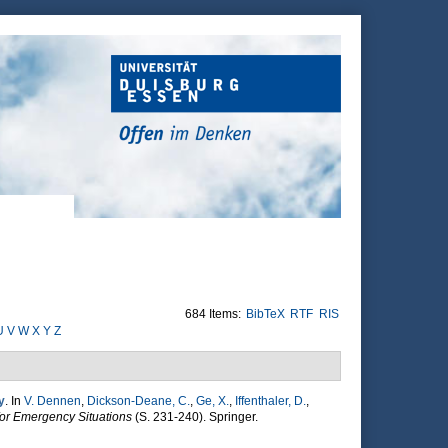
684 Items:
BibTeX
RTF
RIS
U
V
W
X
Y
Z
y
. In
V. Dennen
,
Dickson-Deane, C.
,
Ge, X.
,
Iffenthaler, D.
,
for Emergency Situations
(S. 231-240). Springer.