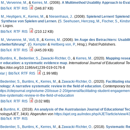
 M.
,
Vervenne, M.
, &
Kerres, M.
. (2006).
A Multimethod Usability Approach to Eva
BibTeX
RTF
RIS
(346.87 KB)
 M.
,
Heyligers, K.
,
Kerres, M.
, &
Niesenhaus, J.
. (2008).
Spielend Lernen! Spielend
r Synthese von Spielen und Lernen
. (
S. Seehusen
,
Herczeg, M.
,
Fischer, S.
,
Kindsm
n: Logos.
BibTeX
RTF
RIS
(210.12 KB)
 M.
,
Vervenne, M.
,
Voß, B.
, &
Kerres, M.
. (2006).
Im Auge des Betrachters: Usabili
arbeiterführung"
. (
G. Kempter
&
Hellberg von, P.
, Hrsg.
). Pabst Publishers.
BibTeX
RTF
RIS
(445.09 KB)
,
Buntins, K.
,
Bedenlier, S.
,
Zawacki-Richter, O.
, &
Kerres, M.
. (2020).
Mapping resea
er education: a systematic evidence map
.
International Journal of Educational T
ttps://doi.org/10.1186/s41239-019-0176-8
lar |
BibTeX
RTF
RIS
(1.99 MB)
,
Bedenlier, S.
,
Buntins, K.
,
Kerres, M.
, &
Zawacki-Richter, O.
. (2020).
Facilitating s
ology: A narrative systematic review in the field of education
.
Contemporary Iss
ttps://citejournal.org/volume-20/issue-2-20/general/facilitating-student-engageme
tive-systematic-review-in-the-field-of-education
BibTeX
RTF
RIS
(3.02 MB)
, &
Buntins, K.
. (2018).
An analysis of the Australasian Journal of Educational T
nologyAJET
,
34
(4). Abgerufen von
https://ajet.org.au/index.php/AJET/article/view/4
BibTeX
RTF
RIS
,
Bedenlier, S.
,
Buntins, K.
,
Kerres, M.
, &
Zawacki-Richter, O.
. (2018).
Systematic Re