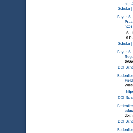
http
Scholar |
Beyer, S.
,
Prac
https
Soci
6 Pu
Scholar |
Beyer, S.
Rege
Bild
DOI
Scho
Bedenlier,
Fiel
Wies
htt
DOI
Scho
Bedenlier,
educa
doi:h
DOI
Scho
Bedenlier,