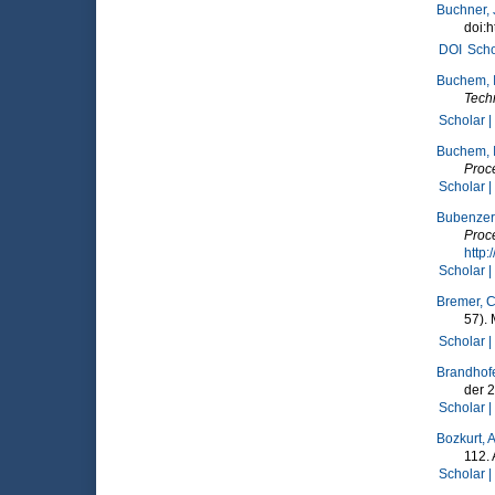
Buchner, 
doi:h
DOI
Scho
Buchem, I
Tech
Scholar |
Buchem, I
Proce
Scholar |
Bubenzer,
Proc
http:
Scholar |
Bremer, C
57).
Scholar |
Brandhofe
der 
Scholar |
Bozkurt, A
112.
Scholar |