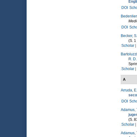
Engli
DOI
Scho
Bedenlier,
Medie
DOI
Scho
Becker, S
(S. 1
Scholar |
Bartoluzzi
R. D
Sprin
Scholar |
A
Arruda, E.
seco
DOI
Scho
Adamus, 
juge
(S. 
Scholar |
Adamus, 