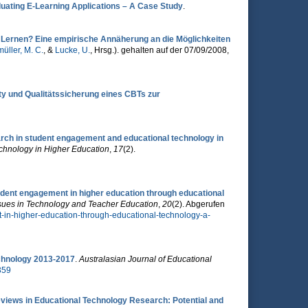
luating E-Learning Applications – A Case Study
.
 Lernen? Eine empirische Annäherung an die Möglichkeiten
üller, M. C.
, &
Lucke, U.
, Hrsg.
). gehalten auf der 07/09/2008,
ty und Qualitätssicherung eines CBTs zur
rch in student engagement and educational technology in
echnology in Higher Education
,
17
(2).
tudent engagement in higher education through educational
ues in Technology and Teacher Education
,
20
(2). Abgerufen
nt-in-higher-education-through-educational-technology-a-
echnology 2013-2017
.
Australasian Journal of Educational
359
views in Educational Technology Research: Potential and