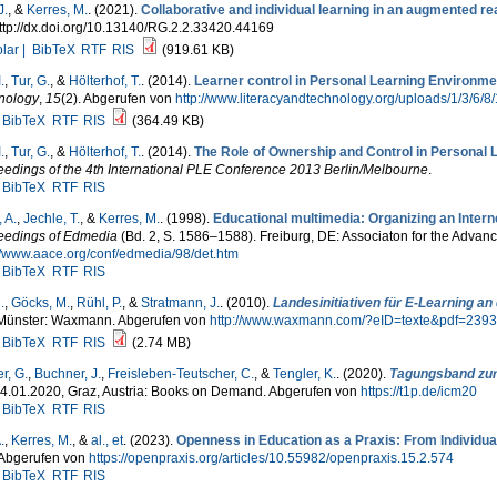
J.
, &
Kerres, M.
. (2021).
Collaborative and individual learning in an augmented r
ttp://dx.doi.org/10.13140/RG.2.2.33420.44169
lar |
BibTeX
RTF
RIS
(919.61 KB)
.
,
Tur, G.
, &
Hölterhof, T.
. (2014).
Learner control in Personal Learning Environme
nology
,
15
(2). Abgerufen von
http://www.literacyandtechnology.org/uploads/1/3/6/8
BibTeX
RTF
RIS
(364.49 KB)
.
,
Tur, G.
, &
Hölterhof, T.
. (2014).
The Role of Ownership and Control in Personal 
edings of the 4th International PLE Conference 2013 Berlin/Melbourne
.
BibTeX
RTF
RIS
 A.
,
Jechle, T.
, &
Kerres, M.
. (1998).
Educational multimedia: Organizing an Inter
eedings of Edmedia
(Bd. 2, S. 1586–1588). Freiburg, DE: Associaton for the Adva
//www.aace.org/conf/edmedia/98/det.htm
BibTeX
RTF
RIS
.
,
Göcks, M.
,
Rühl, P.
, &
Stratmann, J.
. (2010).
Landesinitiativen für E-Learning a
 Münster: Waxmann. Abgerufen von
http://www.waxmann.com/?eID=texte&pdf=2393Vo
BibTeX
RTF
RIS
(2.74 MB)
r, G.
,
Buchner, J.
,
Freisleben-Teutscher, C.
, &
Tengler, K.
. (2020).
Tagungsband zur
24.01.2020, Graz, Austria: Books on Demand. Abgerufen von
https://t1p.de/icm20
BibTeX
RTF
RIS
.
,
Kerres, M.
, &
al., et
. (2023).
Openness in Education as a Praxis: From Individual
 Abgerufen von
https://openpraxis.org/articles/10.55982/openpraxis.15.2.574
BibTeX
RTF
RIS