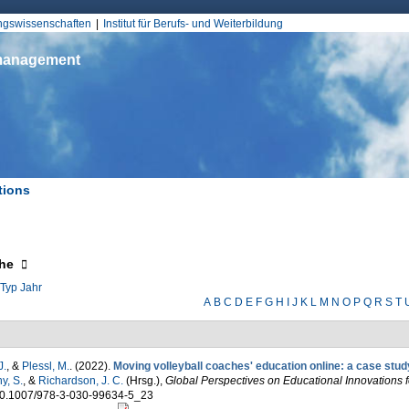
Jump to Navigation
ungswissenschaften
Institut für Berufs- und Weiterbildung
smanagement
tions
d hier
eigen
he
Typ
Jahr
A
B
C
D
E
F
G
H
I
J
K
L
M
N
O
P
Q
R
S
T
J.
, &
Plessl, M.
. (2022).
Moving volleyball coaches' education online: a case stud
y, S.
, &
Richardson, J. C.
(Hrsg.)
,
Global Perspectives on Educational Innovations 
10.1007/978-3-030-99634-5_23