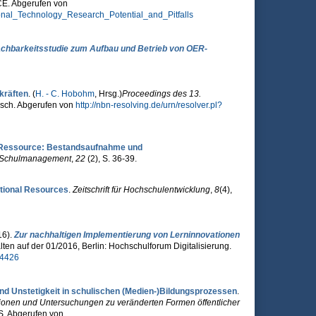
CE. Abgerufen von
onal_Technology_Research_Potential_and_Pitfalls
chbarkeitsstudie zum Aufbau und Betrieb von OER-
räften
. (
H. - C. Hobohm
, Hrsg.
)
Proceedings des 13.
usch. Abgerufen von
http://nbn-resolving.de/urn/resolver.pl?
 Ressource: Bestandsaufnahme und
nd Schulmanagement
,
22
(2), S. 36-39.
tional Resources
.
Zeitschrift für Hochschulentwicklung
,
8
(4),
16).
Zur nachhaltigen Implementierung von Lerninnovationen
lten auf der 01/2016, Berlin: Hochschulforum Digitalisierung.
04426
nd Unstetigkeit in schulischen (Medien-)Bildungsprozessen
.
itionen und Untersuchungen zu veränderten Formen öffentlicher
S. Abgerufen von