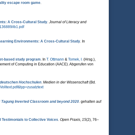
eality escape room game
.
nts: A Cross-Cultural Study
.
Journal of Literacy and
/136889/ib1.pdf
Learning Environments: A Cross-Cultural Study
. In
net-based study program
. In
T. Ottmann
&
Tomek, I.
(Hrsg.)
,
ncement of Computing in Education (AACE). Abgerufen von
n deutschen Hochschulen
.
Medien in der Wissenschaft
(Bd.
lltext.pdf&typ=zusatztext
 Tagung Inverted Classroom and beyond 2020
. gehalten auf
 Testimonials to Collective Voices
.
Open Praxis
,
15
(2), 76–