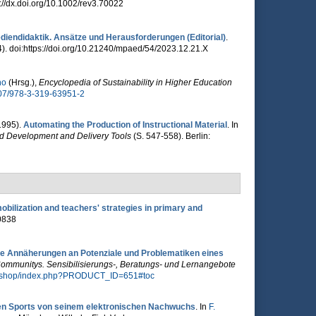
tp://dx.doi.org/10.1002/rev3.70022
iendidaktik. Ansätze und Herausforderungen (Editorial)
.
). doi:https://doi.org/10.21240/mpaed/54/2023.12.21.X
ho
(Hrsg.)
,
Encyclopedia of Sustainability in Higher Education
1007/978-3-319-63951-2
(1995).
Automating the Production of Instructional Material
. In
ed Development and Delivery Tools
(S. 547-558). Berlin:
obilization and teachers' strategies in primary and
0838
 Annäherungen an Potenziale und Problematiken eines
ommunitys. Sensibilisierungs-, Beratungs- und Lernangebote
edshop/index.php?PRODUCT_ID=651#toc
llen Sports von seinem elektronischen Nachwuchs
. In
F.