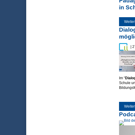
Pädag
in Sc
Weiter
Dialo
mögli
| 
Im “
Dialo
Schule un
Bildungsf
Weiter
Podca