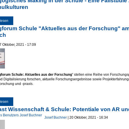
ogisches Making in der Schule - Eine Fallstudie
hulkulturen
lesen
über Pädagogisches Making in der Schule - Eine Fallstudie zur Verortung vo
gforum Schule "Aktuelles aus der Forschung" am
ch
27 Oktober, 2021 - 17:09
gforum Schule: Aktuelles aus der Forschung
” stellen eine Reihe von Forschung
d Digitalisierung forschen, aktuelle Forschungsergebnisse sowie Projekterfahrunge
orschung und -praxis.
lesen
über Dialogforum Schule "Aktuelles aus der Forschung" am 23.11.2021: Anme
st Wissenschaft & Schule: Potentiale von AR u
Josef Buchner
| 20 Oktober, 2021 - 16:34