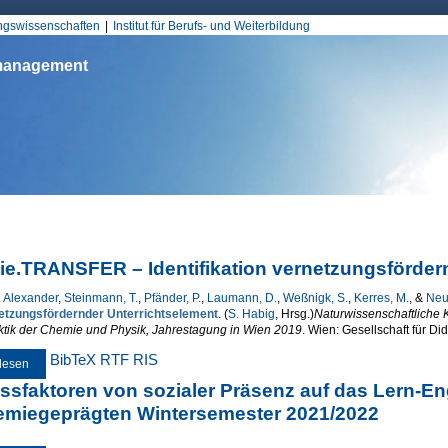
Jump to Navigation
ungswissenschaften
Institut für Berufs- und Weiterbildung
smanagement
d hier
ie.TRANSFER – Identifikation vernetzungsförder
. Alexander
,
Steinmann, T.
,
Pfänder, P.
,
Laumann, D.
,
Weßnigk, S.
,
Kerres, M.
, &
Neu
etzungsfördernder Unterrichtselement
. (
S. Habig
, Hrsg.
)
Naturwissenschaftliche 
ktik der Chemie und Physik, Jahrestagung in Wien 2019
. Wien: Gesellschaft für D
BibTeX
RTF
RIS
lesen
über energie.TRANSFER – Identifikation vernetzungsfördernder Unterrichtse
ussfaktoren von sozialer Präsenz auf das Lern-
miegeprägten Wintersemester 2021/2022