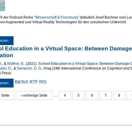
19 der Podcast-Reihe
"Wissenschaft & Forschung"
diskutiert Josef Buchner vom Le
on Augmented und Virtual Reality Technologien für den schulischen Unterricht.
lesen
über Podcast Wissenschaft & Schule: Potentiale von AR und VR
l Education in a Virtual Space: Between Damage
ation
A.
, &
Waffner, B.
. (2021).
School Education in a Virtual Space: Between Damage C
haler, D.
, &
Sampson, D. G.
, Hrsg.
)
18th International Conference on Cognition and 
 Press.
BibTeX
RTF
RIS
lesen
über School Education in a Virtual Space: Between Damage Control, School
e Seite
‹ vorherige Seite
…
4
5
6
7
8
n