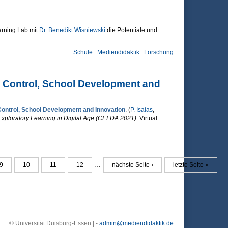
arning Lab mit
Dr. Benedikt Wisniewski
die Potentiale und
Schule
Mediendidaktik
Forschung
 Control, School Development and
ontrol, School Development and Innovation
. (
P. Isaías
,
Exploratory Learning in Digital Age (CELDA 2021)
. Virtual:
 Development and Innovation
9
10
11
12
…
nächste Seite ›
letzte Seite »
© Universität Duisburg-Essen | -
admin@mediendidaktik.de