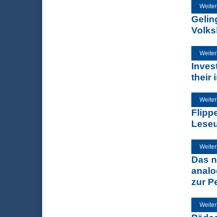
Weiter
Gelin
Volks
Weiter
Invest
their 
Weiter
Flipp
Leseu
Weiter
Das n
analo
zur P
Weiter