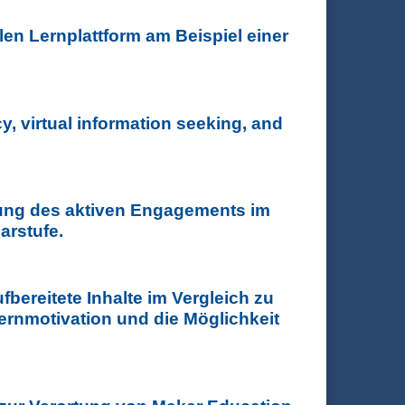
Studierenden im pandemiegeprägten Wintersemester 2021/2022
en Lernplattform am Beispiel einer
 am Beispiel einer Volkshochschule
acy, virtual information seeking, and
tion seeking, and their intention to study abroad.
hung des aktiven Engagements im
arstufe.
ngagements im Leseunterricht am Beispiel einer chinesischen
bereitete Inhalte im Vergleich zu
Lernmotivation und die Möglichkeit
e im Vergleich zu analogen Inhalten und wie wirken sich diese
?