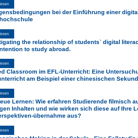
lesen
über Einflussfaktoren von sozialer Präsenz auf das Lern-Engagement von 
gensbedingungen bei der Einführung einer digital
hochschule
lesen
über Gelingensbedingungen bei der Einführung einer digitalen Lernplattform
igating the relationship of students` digital liter
intention to study abroad.
lesen
über Investigating the relationship of students` digital literacy, virtual informa
ed Classroom im EFL-Unterricht: Eine Untersuc
nterricht am Beispiel einer chinesischen Sekund
lesen
über Flipped Classroom im EFL-Unterricht: Eine Untersuchung des aktiven E
Sekundarstufe.
eue Lernen: Wie erfahren Studierende filmisch auf
gen Inhalten und wie wirken sich diese auf Ihre 
erspektiven-übernahme aus?
lesen
über Das neue Lernen: Wie erfahren Studierende filmisch aufbereitete Inhalt
auf Ihre Lernmotivation und die Möglichkeit zur Perspektiven-übernahme aus