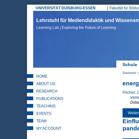
UNIVERSITÄT DUISBURG-ESSEN
Fakultät für Bild
Hauptmenü
Lehrstuhl für Mediendidaktik und Wissen
Learning Lab | Exploring the Future of Learning
Schule
Startseite
›
HOME
Sie sin
energ
ABOUT US
RESEARCH
Fischer, J
vern
PUBLICATIONS
Dida
TEACHING
Weiter
EVENTS
Einfl
TEAM
pande
MY ACCOUNT