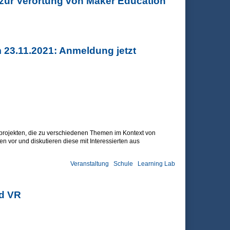
 zur Verortung von Maker Education
n Maker Education in Schulkulturen
 23.11.2021: Anmeldung jetzt
sprojekten, die zu verschiedenen Themen im Kontext von
n vor und diskutieren diese mit Interessierten aus
Veranstaltung
Schule
Learning Lab
ldung jetzt möglich
nd VR