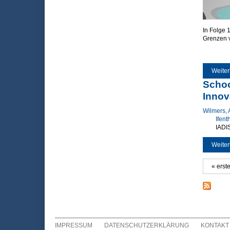
In Folge 
Grenzen v
Weiter
Schoo
Innov
Wilmers, 
Ifent
IADIS
Weiter
« erst
Seite
IMPRESSUM
DATENSCHUTZERKLÄRUNG
KONTAKT