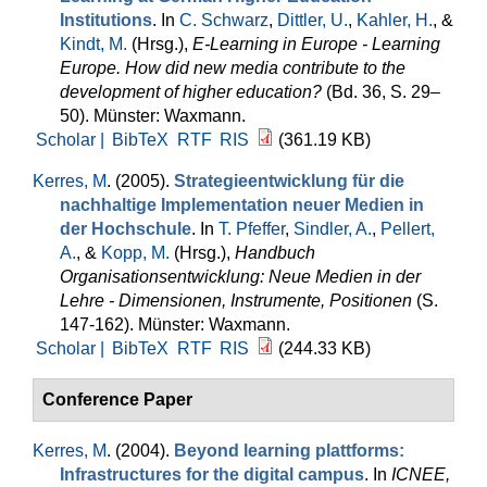
Institutions
. In
C. Schwarz
,
Dittler, U.
,
Kahler, H.
, &
Kindt, M.
(Hrsg.)
,
E-Learning in Europe - Learning
Europe. How did new media contribute to the
development of higher education?
(Bd. 36, S. 29–
50). Münster: Waxmann.
Scholar |
BibTeX
RTF
RIS
(361.19 KB)
Kerres, M
. (2005).
Strategieentwicklung für die
nachhaltige Implementation neuer Medien in
der Hochschule
. In
T. Pfeffer
,
Sindler, A.
,
Pellert,
A.
, &
Kopp, M.
(Hrsg.)
,
Handbuch
Organisationsentwicklung: Neue Medien in der
Lehre - Dimensionen, Instrumente, Positionen
(S.
147-162). Münster: Waxmann.
Scholar |
BibTeX
RTF
RIS
(244.33 KB)
Conference Paper
Kerres, M
. (2004).
Beyond learning plattforms:
Infrastructures for the digital campus
. In
ICNEE,