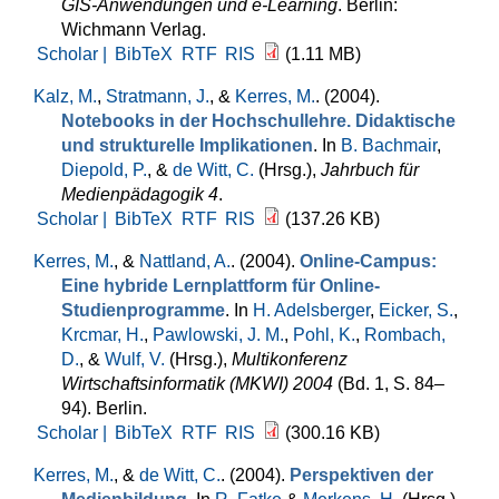
GIS-Anwendungen und e-Learning
. Berlin:
Wichmann Verlag.
Scholar |
BibTeX
RTF
RIS
(1.11 MB)
Kalz, M.
,
Stratmann, J.
, &
Kerres, M.
. (2004).
Notebooks in der Hochschullehre. Didaktische
und strukturelle Implikationen
. In
B. Bachmair
,
Diepold, P.
, &
de Witt, C.
(Hrsg.)
,
Jahrbuch für
Medienpädagogik 4
.
Scholar |
BibTeX
RTF
RIS
(137.26 KB)
Kerres, M.
, &
Nattland, A.
. (2004).
Online-Campus:
Eine hybride Lernplattform für Online-
Studienprogramme
. In
H. Adelsberger
,
Eicker, S.
,
Krcmar, H.
,
Pawlowski, J. M.
,
Pohl, K.
,
Rombach,
D.
, &
Wulf, V.
(Hrsg.)
,
Multikonferenz
Wirtschaftsinformatik (MKWI) 2004
(Bd. 1, S. 84–
94). Berlin.
Scholar |
BibTeX
RTF
RIS
(300.16 KB)
Kerres, M.
, &
de Witt, C.
. (2004).
Perspektiven der