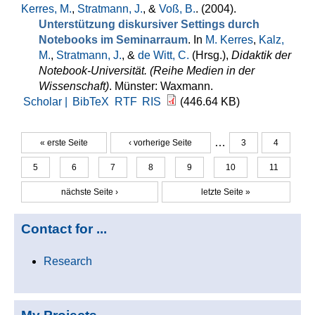
Kerres, M.
,
Stratmann, J.
, &
Voß, B.
. (2004).
Unterstützung diskursiver Settings durch
Notebooks im Seminarraum
. In
M. Kerres
,
Kalz,
M.
,
Stratmann, J.
, &
de Witt, C.
(Hrsg.)
,
Didaktik der
Notebook-Universität. (Reihe Medien in der
Wissenschaft)
. Münster: Waxmann.
Scholar |
BibTeX
RTF
RIS
(446.64 KB)
…
« erste Seite
‹ vorherige Seite
3
4
Seiten
5
6
7
8
9
10
11
nächste Seite ›
letzte Seite »
Contact for ...
Research