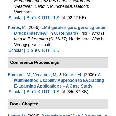
Medienkompetenz des Landes Nordrhein-
Westfalen, Band 4
. München/Düsseldorf:
Waxmann.
Scholar |
BibTeX
RTF
RIS
(92.42 KB)
Kerres, M
. (2006).
LMS geraten ganz gewaltig unter
Druck (Interview)
. In
U. Reinhard
(Hrsg.)
,
Who is
who in E-Learning
(S. 36-37). Heidelberg: Who is
Verlagsgesellschaft.
Scholar |
BibTeX
RTF
RIS
Conference Proceedings
Bormann, M.
,
Vervenne, M.
, &
Kerres, M.
. (2006).
A
Multimethod Usability Approach to Evaluating
E-Learning Applications – A Case Study
.
Scholar |
BibTeX
RTF
RIS
(346.87 KB)
Book Chapter