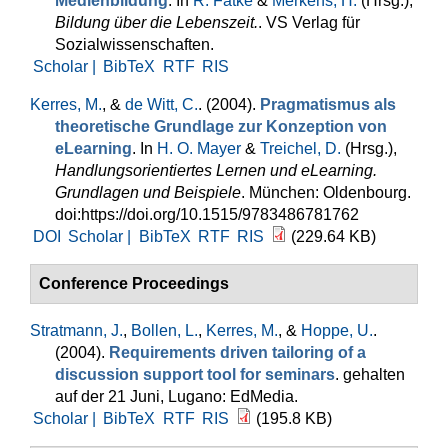
Medienbildung
. In
R. Fatke
&
Merkens, H.
(Hrsg.)
,
Bildung über die Lebenszeit.
. VS Verlag für
Sozialwissenschaften.
Scholar |
BibTeX
RTF
RIS
Kerres, M.
, &
de Witt, C.
. (2004).
Pragmatismus als
theoretische Grundlage zur Konzeption von
eLearning
. In
H. O. Mayer
&
Treichel, D.
(Hrsg.)
,
Handlungsorientiertes Lernen und eLearning.
Grundlagen und Beispiele
. München: Oldenbourg.
doi:https://doi.org/10.1515/9783486781762
DOI
Scholar |
BibTeX
RTF
RIS
(229.64 KB)
Conference Proceedings
Stratmann, J.
,
Bollen, L.
,
Kerres, M.
, &
Hoppe, U.
.
(2004).
Requirements driven tailoring of a
discussion support tool for seminars
. gehalten
auf der 21 Juni, Lugano: EdMedia.
Scholar |
BibTeX
RTF
RIS
(195.8 KB)