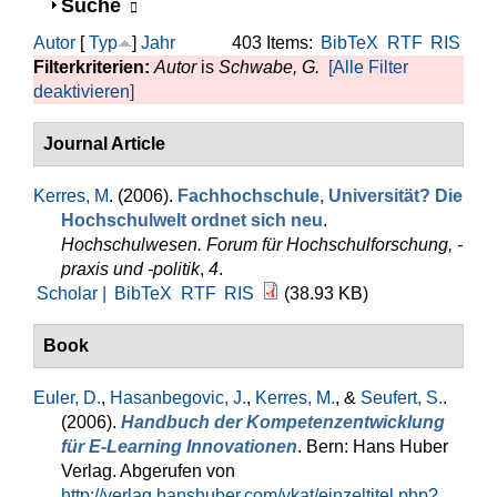
Anzeigen
Suche
Autor
[
Typ
]
Jahr
403 Items:
BibTeX
RTF
RIS
Filterkriterien:
Autor
is
Schwabe, G.
[Alle Filter
deaktivieren]
Journal Article
Kerres, M
. (2006).
Fachhochschule, Universität? Die
Hochschulwelt ordnet sich neu
.
Hochschulwesen. Forum für Hochschulforschung, -
praxis und -politik
,
4
.
Scholar |
BibTeX
RTF
RIS
(38.93 KB)
Book
Euler, D.
,
Hasanbegovic, J.
,
Kerres, M.
, &
Seufert, S.
.
(2006).
Handbuch der Kompetenzentwicklung
für E-Learning Innovationen
. Bern: Hans Huber
Verlag. Abgerufen von
http://verlag.hanshuber.com/vkat/einzeltitel.php?