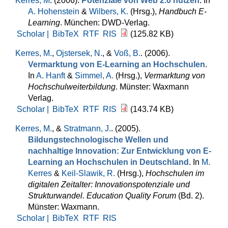
Kerres, M
. (2006).
Potenziale von Web 2.0 nutzen
. In
A. Hohenstein
&
Wilbers, K.
(Hrsg.)
,
Handbuch E-
Learning
. München: DWD-Verlag.
Scholar |
BibTeX
RTF
RIS
(125.82 KB)
Kerres, M.
,
Ojstersek, N.
, &
Voß, B.
. (2006).
Vermarktung von E-Learning an Hochschulen
.
In
A. Hanft
&
Simmel, A.
(Hrsg.)
,
Vermarktung von
Hochschulweiterbildung
. Münster: Waxmann
Verlag.
Scholar |
BibTeX
RTF
RIS
(143.74 KB)
Kerres, M.
, &
Stratmann, J.
. (2005).
Bildungstechnologische Wellen und
nachhaltige Innovation: Zur Entwicklung von E-
Learning an Hochschulen in Deutschland
. In
M.
Kerres
&
Keil-Slawik, R.
(Hrsg.)
,
Hochschulen im
digitalen Zeitalter: Innovationspotenziale und
Strukturwandel. Education Quality Forum
(Bd. 2).
Münster: Waxmann.
Scholar |
BibTeX
RTF
RIS