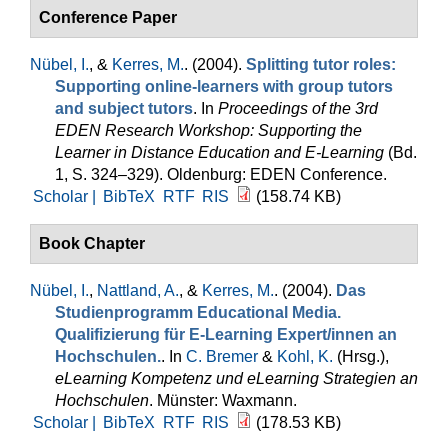
Conference Paper
Nübel, I.
, &
Kerres, M.
. (2004).
Splitting tutor roles:
Supporting online-learners with group tutors
and subject tutors
. In
Proceedings of the 3rd
EDEN Research Workshop: Supporting the
Learner in Distance Education and E-Learning
(Bd.
1, S. 324–329). Oldenburg: EDEN Conference.
Scholar |
BibTeX
RTF
RIS
(158.74 KB)
Book Chapter
Nübel, I.
,
Nattland, A.
, &
Kerres, M.
. (2004).
Das
Studienprogramm Educational Media.
Qualifizierung für E-Learning Expert/innen an
Hochschulen.
. In
C. Bremer
&
Kohl, K.
(Hrsg.)
,
eLearning Kompetenz und eLearning Strategien an
Hochschulen
. Münster: Waxmann.
Scholar |
BibTeX
RTF
RIS
(178.53 KB)