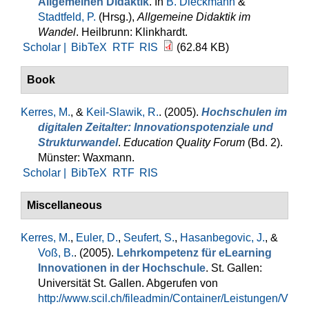
Allgemeinen Didaktik
. In
B. Dieckmann
&
Stadtfeld, P.
(Hrsg.)
,
Allgemeine Didaktik im
Wandel
. Heilbrunn: Klinkhardt.
Scholar |
BibTeX
RTF
RIS
(62.84 KB)
Book
Kerres, M.
, &
Keil-Slawik, R.
. (2005).
Hochschulen im
digitalen Zeitalter: Innovationspotenziale und
Strukturwandel
.
Education Quality Forum
(Bd. 2).
Münster: Waxmann.
Scholar |
BibTeX
RTF
RIS
Miscellaneous
Kerres, M.
,
Euler, D.
,
Seufert, S.
,
Hasanbegovic, J.
, &
Voß, B.
. (2005).
Lehrkompetenz für eLearning
Innovationen in der Hochschule
. St. Gallen:
Universität St. Gallen. Abgerufen von
http://www.scil.ch/fileadmin/Container/Leistungen/V