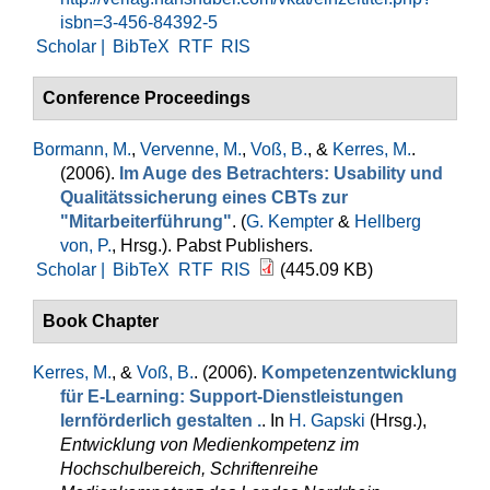
isbn=3-456-84392-5
Scholar |
BibTeX
RTF
RIS
Conference Proceedings
Bormann, M.
,
Vervenne, M.
,
Voß, B.
, &
Kerres, M.
.
(2006).
Im Auge des Betrachters: Usability und
Qualitätssicherung eines CBTs zur
"Mitarbeiterführung"
. (
G. Kempter
&
Hellberg
von, P.
, Hrsg.
). Pabst Publishers.
Scholar |
BibTeX
RTF
RIS
(445.09 KB)
Book Chapter
Kerres, M.
, &
Voß, B.
. (2006).
Kompetenzentwicklung
für E-Learning: Support-Dienstleistungen
lernförderlich gestalten .
. In
H. Gapski
(Hrsg.)
,
Entwicklung von Medienkompetenz im
Hochschulbereich, Schriftenreihe