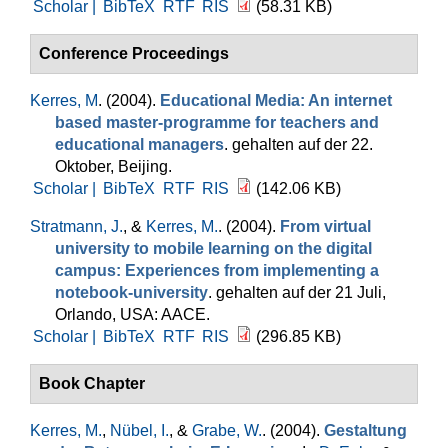
Scholar |
BibTeX
RTF
RIS
(58.31 KB)
Conference Proceedings
Kerres, M
. (2004).
Educational Media: An internet
based master-programme for teachers and
educational managers
. gehalten auf der 22.
Oktober, Beijing.
Scholar |
BibTeX
RTF
RIS
(142.06 KB)
Stratmann, J.
, &
Kerres, M.
. (2004).
From virtual
university to mobile learning on the digital
campus: Experiences from implementing a
notebook-university
. gehalten auf der 21 Juli,
Orlando, USA: AACE.
Scholar |
BibTeX
RTF
RIS
(296.85 KB)
Book Chapter
Kerres, M.
,
Nübel, I.
, &
Grabe, W.
. (2004).
Gestaltung