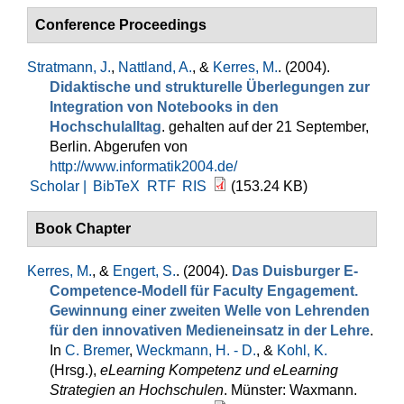
Conference Proceedings
Stratmann, J.
,
Nattland, A.
, &
Kerres, M.
. (2004).
Didaktische und strukturelle Überlegungen zur
Integration von Notebooks in den
Hochschulalltag
. gehalten auf der 21 September,
Berlin. Abgerufen von
http://www.informatik2004.de/
Scholar |
BibTeX
RTF
RIS
(153.24 KB)
Book Chapter
Kerres, M.
, &
Engert, S.
. (2004).
Das Duisburger E-
Competence-Modell für Faculty Engagement.
Gewinnung einer zweiten Welle von Lehrenden
für den innovativen Medieneinsatz in der Lehre
.
In
C. Bremer
,
Weckmann, H. - D.
, &
Kohl, K.
(Hrsg.)
,
eLearning Kompetenz und eLearning
Strategien an Hochschulen
. Münster: Waxmann.