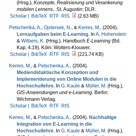
(Hrsg.)
,
Konzepte, Realisierung und Verankerung
mobilen Lernens.
. St. Augustin: DLR.
Scholar |
BibTeX
RTF
RIS
(2.63 MB)
Petschenka, A.
,
Ojstersek, N.
, &
Kerres, M.
. (2004).
Lernaufgaben beim E-Learning
. In
A. Hohenstein
&
Wilbers, K.
(Hrsg.)
,
Handbuch E-Learning
(Bd.
Kap. 4.19). Köln: Wolters-Klouwer.
Scholar |
BibTeX
RTF
RIS
(221.74 KB)
Kerres, M.
, &
Petschenka, A.
. (2004).
Mediendidaktische Konzeption und
Implementierung von Online Modulen in die
Hochschullehre
. In
G. Kaule
&
Müller, M.
(Hrsg.)
,
GIS-Anwendungen und e-Learning
. Berlin:
Wichmann Verlag.
Scholar |
BibTeX
RTF
RIS
Kerres, M.
, &
Petschenka, A.
. (2004).
Nachhaltige
Integration von E-Learning in die
Hochschullehre
. In
G. Kaule
&
Müller, M.
(Hrsg.)
,