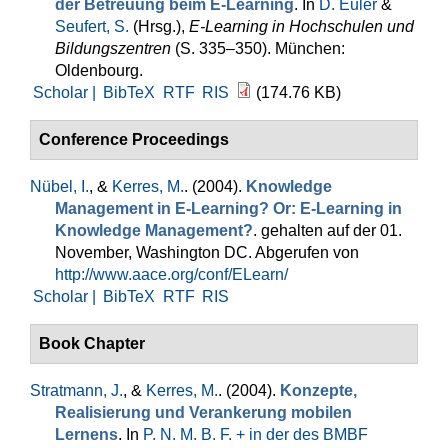
der Betreuung beim E-Learning
. In
D. Euler
&
Seufert, S.
(Hrsg.)
,
E-Learning in Hochschulen und
Bildungszentren
(S. 335–350). München:
Oldenbourg.
Scholar |
BibTeX
RTF
RIS
(174.76 KB)
Conference Proceedings
Nübel, I.
, &
Kerres, M.
. (2004).
Knowledge
Management in E-Learning? Or: E-Learning in
Knowledge Management?
. gehalten auf der 01.
November, Washington DC. Abgerufen von
http://www.aace.org/conf/ELearn/
Scholar |
BibTeX
RTF
RIS
Book Chapter
Stratmann, J.
, &
Kerres, M.
. (2004).
Konzepte,
Realisierung und Verankerung mobilen
Lernens
. In
P. N. M. B. F. + in der des BMBF