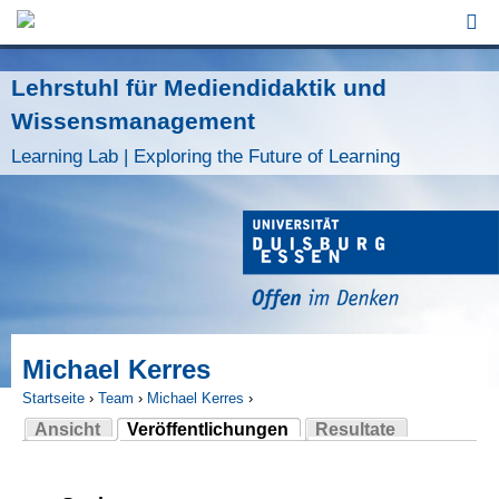
Jump to Navigation
Lehrstuhl für Mediendidaktik und
Wissensmanagement
Learning Lab | Exploring the Future of Learning
Michael Kerres
Startseite
›
Team
›
Michael Kerres
›
Ansicht
Veröffentlichungen
Resultate
Sie sind hier
(aktiver Reiter)
Haupt-Reiter