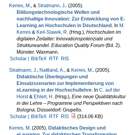
Kerres, M.
, &
Stratmann, J.
. (2005).
Bildungstechnologische Wellen und
nachhaltige Innovation: Zur Entwicklung von E-
Learning an Hochschulen in Deutschland
. In
M.
Kerres
&
Keil-Slawik, R.
(Hrsg.)
,
Hochschulen im
digitalen Zeitalter: Innovationspotenziale und
Strukturwandel. Education Quality Forum
(Bd. 2).
Münster: Waxmann.
Scholar |
BibTeX
RTF
RIS
Stratmann, J.
,
Nattland, A.
, &
Kerres, M.
. (2005).
Didaktische Überlegungen und
Einsatzszenarien zur Implementierung von
eLearning in der Hochschullehre
. In
C. auf der
Horst
&
Ehlert, H.
(Hrsg.)
,
Eine neue Qualitätskultur
in der Lehre – Programme und Perspektiven nach
Bologna
. Düsseldorf: Grupello.
Scholar |
BibTeX
RTF
RIS
(314.06 KB)
Kerres, M
. (2005).
Didaktisches Design und
eLearning. Zur didaktischen Transformation