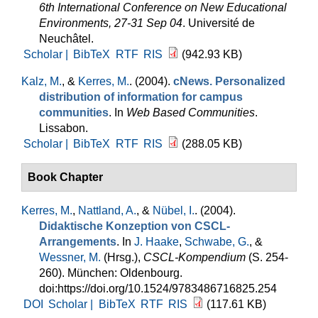
6th International Conference on New Educational
Environments, 27-31 Sep 04
. Université de
Neuchâtel.
Scholar |
BibTeX
RTF
RIS
(942.93 KB)
Kalz, M.
, &
Kerres, M.
. (2004).
cNews. Personalized
distribution of information for campus
communities
. In
Web Based Communities
.
Lissabon.
Scholar |
BibTeX
RTF
RIS
(288.05 KB)
Book Chapter
Kerres, M.
,
Nattland, A.
, &
Nübel, I.
. (2004).
Didaktische Konzeption von CSCL-
Arrangements
. In
J. Haake
,
Schwabe, G.
, &
Wessner, M.
(Hrsg.)
,
CSCL-Kompendium
(S. 254-
260). München: Oldenbourg.
doi:https://doi.org/10.1524/9783486716825.254
DOI
Scholar |
BibTeX
RTF
RIS
(117.61 KB)