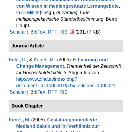
von Wissen in mediengestützte Lernangebote
.
In
D. Miller
(Hrsg.)
,
eLearning. Eine
multiperspektivische Standortbestimmung
. Bern:
Haupt.
Scholar |
BibTeX
RTF
RIS
(291.77 KB)
Journal Article
Euler, D.
, &
Kerres, M.
. (2005).
E-Learning und
Change Management
.
Themenheft der Zeitschrift
für Hochschuldidaktik
,
3
. Abgerufen von
http://www.zfhd.at/index.php?
document_id=1000001&cbx_editions=1000021
Scholar |
BibTeX
RTF
RIS
Book Chapter
Kerres, M
. (2005).
Gestaltungsorientierte
Mediendidaktik und ihr Verhältnis zur