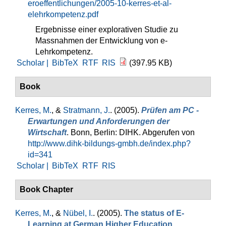
eroeffentlichungen/2005-10-kerres-et-al-
elehrkompetenz.pdf
Ergebnisse einer explorativen Studie zu
Massnahmen der Entwicklung von e-
Lehrkompetenz.
Scholar |
BibTeX
RTF
RIS
(397.95 KB)
Book
Kerres, M.
, &
Stratmann, J.
. (2005).
Prüfen am PC -
Erwartungen und Anforderungen der
Wirtschaft
. Bonn, Berlin: DIHK. Abgerufen von
http://www.dihk-bildungs-gmbh.de/index.php?
id=341
Scholar |
BibTeX
RTF
RIS
Book Chapter
Kerres, M.
, &
Nübel, I.
. (2005).
The status of E-
Learning at German Higher Education