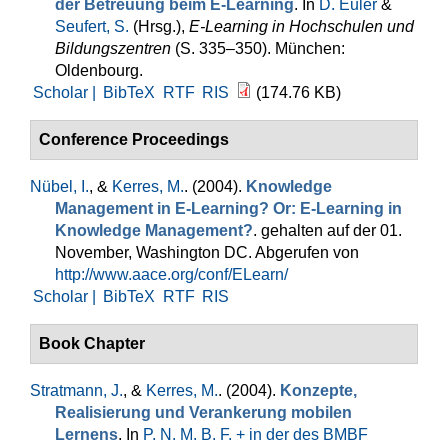
der Betreuung beim E-Learning
. In
D. Euler
&
Seufert, S.
(Hrsg.)
,
E-Learning in Hochschulen und
Bildungszentren
(S. 335–350). München:
Oldenbourg.
Scholar |
BibTeX
RTF
RIS
(174.76 KB)
Conference Proceedings
Nübel, I.
, &
Kerres, M.
. (2004).
Knowledge
Management in E-Learning? Or: E-Learning in
Knowledge Management?
. gehalten auf der 01.
November, Washington DC. Abgerufen von
http://www.aace.org/conf/ELearn/
Scholar |
BibTeX
RTF
RIS
Book Chapter
Stratmann, J.
, &
Kerres, M.
. (2004).
Konzepte,
Realisierung und Verankerung mobilen
Lernens
. In
P. N. M. B. F. + in der des BMBF