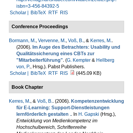
isbn=3-456-84392-5
Scholar |
BibTeX
RTF
RIS
Conference Proceedings
Bormann, M.
,
Vervenne, M.
,
Voß, B.
, &
Kerres, M.
.
(2006).
Im Auge des Betrachters: Usability und
Qualitätssicherung eines CBTs zur
"Mitarbeiterführung"
. (
G. Kempter
&
Hellberg
von, P.
, Hrsg.
). Pabst Publishers.
Scholar |
BibTeX
RTF
RIS
(445.09 KB)
Book Chapter
Kerres, M.
, &
Voß, B.
. (2006).
Kompetenzentwicklung
für E-Learning: Support-Dienstleistungen
lernförderlich gestalten .
. In
H. Gapski
(Hrsg.)
,
Entwicklung von Medienkompetenz im
Hochschulbereich, Schriftenreihe