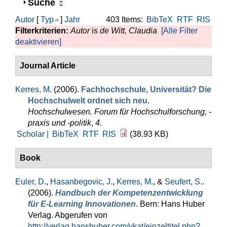
Anzeigen
Suche
Autor
[
Typ
]
Jahr
403 Items:
BibTeX
RTF
RIS
Filterkriterien:
Autor
is
de Witt, Claudia
[Alle Filter
deaktivieren]
Journal Article
Kerres, M
. (2006).
Fachhochschule, Universität? Die
Hochschulwelt ordnet sich neu
.
Hochschulwesen. Forum für Hochschulforschung, -
praxis und -politik
,
4
.
Scholar |
BibTeX
RTF
RIS
(38.93 KB)
Book
Euler, D.
,
Hasanbegovic, J.
,
Kerres, M.
, &
Seufert, S.
.
(2006).
Handbuch der Kompetenzentwicklung
für E-Learning Innovationen
. Bern: Hans Huber
Verlag. Abgerufen von
http://verlag.hanshuber.com/vkat/einzeltitel.php?