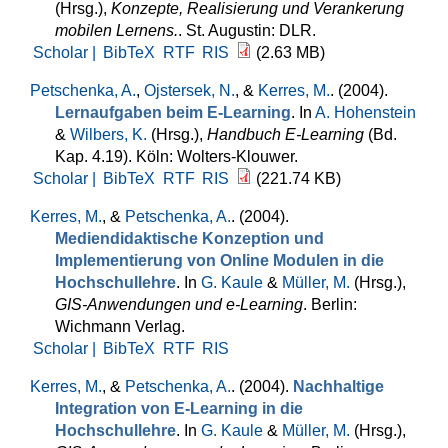
(Hrsg.)
,
Konzepte, Realisierung und Verankerung
mobilen Lernens.
. St. Augustin: DLR.
Scholar |
BibTeX
RTF
RIS
(2.63 MB)
Petschenka, A.
,
Ojstersek, N.
, &
Kerres, M.
. (2004).
Lernaufgaben beim E-Learning
. In
A. Hohenstein
&
Wilbers, K.
(Hrsg.)
,
Handbuch E-Learning
(Bd.
Kap. 4.19). Köln: Wolters-Klouwer.
Scholar |
BibTeX
RTF
RIS
(221.74 KB)
Kerres, M.
, &
Petschenka, A.
. (2004).
Mediendidaktische Konzeption und
Implementierung von Online Modulen in die
Hochschullehre
. In
G. Kaule
&
Müller, M.
(Hrsg.)
,
GIS-Anwendungen und e-Learning
. Berlin:
Wichmann Verlag.
Scholar |
BibTeX
RTF
RIS
Kerres, M.
, &
Petschenka, A.
. (2004).
Nachhaltige
Integration von E-Learning in die
Hochschullehre
. In
G. Kaule
&
Müller, M.
(Hrsg.)
,