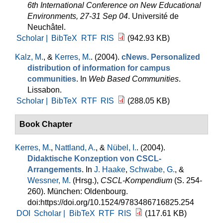
6th International Conference on New Educational
Environments, 27-31 Sep 04
. Université de
Neuchâtel.
Scholar |
BibTeX
RTF
RIS
(942.93 KB)
Kalz, M.
, &
Kerres, M.
. (2004).
cNews. Personalized
distribution of information for campus
communities
. In
Web Based Communities
.
Lissabon.
Scholar |
BibTeX
RTF
RIS
(288.05 KB)
Book Chapter
Kerres, M.
,
Nattland, A.
, &
Nübel, I.
. (2004).
Didaktische Konzeption von CSCL-
Arrangements
. In
J. Haake
,
Schwabe, G.
, &
Wessner, M.
(Hrsg.)
,
CSCL-Kompendium
(S. 254-
260). München: Oldenbourg.
doi:https://doi.org/10.1524/9783486716825.254
DOI
Scholar |
BibTeX
RTF
RIS
(117.61 KB)