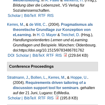
Medienbildung
. In
R. Fatke
&
Merkens, H.
(Hrsg.)
,
Bildung über die Lebenszeit.
. VS Verlag für
Sozialwissenschaften.
Scholar |
BibTeX
RTF
RIS
Kerres, M.
, &
de Witt, C.
. (2004).
Pragmatismus als
theoretische Grundlage zur Konzeption von
eLearning
. In
H. O. Mayer
&
Treichel, D.
(Hrsg.)
,
Handlungsorientiertes Lernen und eLearning.
Grundlagen und Beispiele
. München: Oldenbourg.
doi:https://doi.org/10.1515/9783486781762
DOI
Scholar |
BibTeX
RTF
RIS
(229.64 KB)
Conference Proceedings
Stratmann, J.
,
Bollen, L.
,
Kerres, M.
, &
Hoppe, U.
.
(2004).
Requirements driven tailoring of a
discussion support tool for seminars
. gehalten
auf der 21 Juni, Lugano: EdMedia.
Scholar |
BibTeX
RTF
RIS
(195.8 KB)