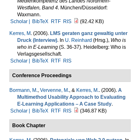
Medienkompetenz des Landes Nordrhein-
Westfalen, Band 4
. München/Düsseldorf:
Waxmann.
Scholar |
BibTeX
RTF
RIS
(92.42 KB)
Kerres, M
. (2006).
LMS geraten ganz gewaltig unter
Druck (Interview)
. In
U. Reinhard
(Hrsg.)
,
Who is
who in E-Learning
(S. 36-37). Heidelberg: Who is
Verlagsgesellschaft.
Scholar |
BibTeX
RTF
RIS
Conference Proceedings
Bormann, M.
,
Vervenne, M.
, &
Kerres, M.
. (2006).
A
Multimethod Usability Approach to Evaluating
E-Learning Applications – A Case Study
.
Scholar |
BibTeX
RTF
RIS
(346.87 KB)
Book Chapter