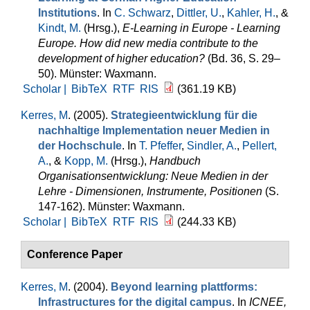
Institutions
. In
C. Schwarz
,
Dittler, U.
,
Kahler, H.
, &
Kindt, M.
(Hrsg.)
,
E-Learning in Europe - Learning
Europe. How did new media contribute to the
development of higher education?
(Bd. 36, S. 29–
50). Münster: Waxmann.
Scholar |
BibTeX
RTF
RIS
(361.19 KB)
Kerres, M
. (2005).
Strategieentwicklung für die
nachhaltige Implementation neuer Medien in
der Hochschule
. In
T. Pfeffer
,
Sindler, A.
,
Pellert,
A.
, &
Kopp, M.
(Hrsg.)
,
Handbuch
Organisationsentwicklung: Neue Medien in der
Lehre - Dimensionen, Instrumente, Positionen
(S.
147-162). Münster: Waxmann.
Scholar |
BibTeX
RTF
RIS
(244.33 KB)
Conference Paper
Kerres, M
. (2004).
Beyond learning plattforms:
Infrastructures for the digital campus
. In
ICNEE,