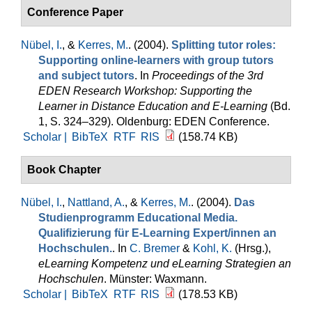
Conference Paper
Nübel, I.
, &
Kerres, M.
. (2004).
Splitting tutor roles:
Supporting online-learners with group tutors
and subject tutors
. In
Proceedings of the 3rd
EDEN Research Workshop: Supporting the
Learner in Distance Education and E-Learning
(Bd.
1, S. 324–329). Oldenburg: EDEN Conference.
Scholar |
BibTeX
RTF
RIS
(158.74 KB)
Book Chapter
Nübel, I.
,
Nattland, A.
, &
Kerres, M.
. (2004).
Das
Studienprogramm Educational Media.
Qualifizierung für E-Learning Expert/innen an
Hochschulen.
. In
C. Bremer
&
Kohl, K.
(Hrsg.)
,
eLearning Kompetenz und eLearning Strategien an
Hochschulen
. Münster: Waxmann.
Scholar |
BibTeX
RTF
RIS
(178.53 KB)