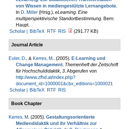
von Wissen in mediengestützte Lernangebote
.
In
D. Miller
(Hrsg.)
,
eLearning. Eine
multiperspektivische Standortbestimmung
. Bern:
Haupt.
Scholar |
BibTeX
RTF
RIS
(291.77 KB)
Journal Article
Euler, D.
, &
Kerres, M.
. (2005).
E-Learning und
Change Management
.
Themenheft der Zeitschrift
für Hochschuldidaktik
,
3
. Abgerufen von
http://www.zfhd.at/index.php?
document_id=1000001&cbx_editions=1000021
Scholar |
BibTeX
RTF
RIS
Book Chapter
Kerres, M
. (2005).
Gestaltungsorientierte
Mediendidaktik und ihr Verhältnis zur