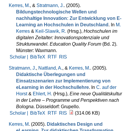
Kerres, M.
, &
Stratmann, J.
. (2005).
Bildungstechnologische Wellen und
nachhaltige Innovation: Zur Entwicklung von E-
Learning an Hochschulen in Deutschland
. In
M.
Kerres
&
Keil-Slawik, R.
(Hrsg.)
,
Hochschulen im
digitalen Zeitalter: Innovationspotenziale und
Strukturwandel. Education Quality Forum
(Bd. 2).
Münster: Waxmann.
Scholar |
BibTeX
RTF
RIS
Stratmann, J.
,
Nattland, A.
, &
Kerres, M.
. (2005).
Didaktische Überlegungen und
Einsatzszenarien zur Implementierung von
eLearning in der Hochschullehre
. In
C. auf der
Horst
&
Ehlert, H.
(Hrsg.)
,
Eine neue Qualitätskultur
in der Lehre – Programme und Perspektiven nach
Bologna
. Düsseldorf: Grupello.
Scholar |
BibTeX
RTF
RIS
(314.06 KB)
Kerres, M
. (2005).
Didaktisches Design und
eLearning. Zur didaktischen Transformation