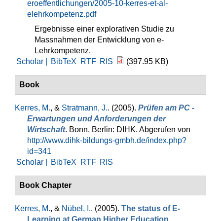
eroeffentlichungen/2005-10-kerres-et-al-
elehrkompetenz.pdf
Ergebnisse einer explorativen Studie zu
Massnahmen der Entwicklung von e-
Lehrkompetenz.
Scholar |
BibTeX
RTF
RIS
(397.95 KB)
Book
Kerres, M.
, &
Stratmann, J.
. (2005).
Prüfen am PC -
Erwartungen und Anforderungen der
Wirtschaft
. Bonn, Berlin: DIHK. Abgerufen von
http://www.dihk-bildungs-gmbh.de/index.php?
id=341
Scholar |
BibTeX
RTF
RIS
Book Chapter
Kerres, M.
, &
Nübel, I.
. (2005).
The status of E-
Learning at German Higher Education