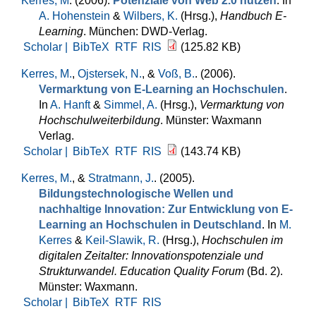
Kerres, M
. (2006).
Potenziale von Web 2.0 nutzen
. In
A. Hohenstein
&
Wilbers, K.
(Hrsg.)
,
Handbuch E-
Learning
. München: DWD-Verlag.
Scholar |
BibTeX
RTF
RIS
(125.82 KB)
Kerres, M.
,
Ojstersek, N.
, &
Voß, B.
. (2006).
Vermarktung von E-Learning an Hochschulen
.
In
A. Hanft
&
Simmel, A.
(Hrsg.)
,
Vermarktung von
Hochschulweiterbildung
. Münster: Waxmann
Verlag.
Scholar |
BibTeX
RTF
RIS
(143.74 KB)
Kerres, M.
, &
Stratmann, J.
. (2005).
Bildungstechnologische Wellen und
nachhaltige Innovation: Zur Entwicklung von E-
Learning an Hochschulen in Deutschland
. In
M.
Kerres
&
Keil-Slawik, R.
(Hrsg.)
,
Hochschulen im
digitalen Zeitalter: Innovationspotenziale und
Strukturwandel. Education Quality Forum
(Bd. 2).
Münster: Waxmann.
Scholar |
BibTeX
RTF
RIS