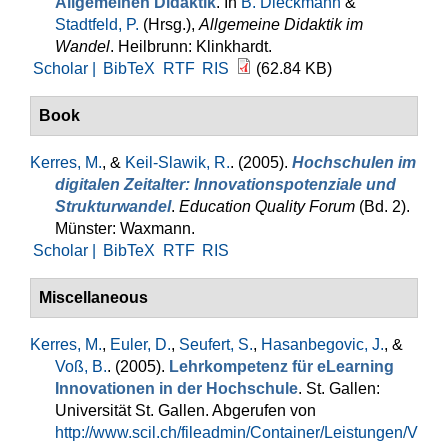
Allgemeinen Didaktik
. In
B. Dieckmann
&
Stadtfeld, P.
(Hrsg.)
,
Allgemeine Didaktik im
Wandel
. Heilbrunn: Klinkhardt.
Scholar |
BibTeX
RTF
RIS
(62.84 KB)
Book
Kerres, M.
, &
Keil-Slawik, R.
. (2005).
Hochschulen im
digitalen Zeitalter: Innovationspotenziale und
Strukturwandel
.
Education Quality Forum
(Bd. 2).
Münster: Waxmann.
Scholar |
BibTeX
RTF
RIS
Miscellaneous
Kerres, M.
,
Euler, D.
,
Seufert, S.
,
Hasanbegovic, J.
, &
Voß, B.
. (2005).
Lehrkompetenz für eLearning
Innovationen in der Hochschule
. St. Gallen:
Universität St. Gallen. Abgerufen von
http://www.scil.ch/fileadmin/Container/Leistungen/V