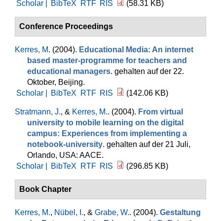
Scholar |
BibTeX
RTF
RIS
(58.31 KB)
Conference Proceedings
Kerres, M
. (2004).
Educational Media: An internet
based master-programme for teachers and
educational managers
. gehalten auf der 22.
Oktober, Beijing.
Scholar |
BibTeX
RTF
RIS
(142.06 KB)
Stratmann, J.
, &
Kerres, M.
. (2004).
From virtual
university to mobile learning on the digital
campus: Experiences from implementing a
notebook-university
. gehalten auf der 21 Juli,
Orlando, USA: AACE.
Scholar |
BibTeX
RTF
RIS
(296.85 KB)
Book Chapter
Kerres, M.
,
Nübel, I.
, &
Grabe, W.
. (2004).
Gestaltung