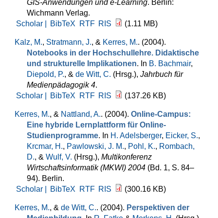
GIS-Anwendungen und e-Learning
. Berlin:
Wichmann Verlag.
Scholar |
BibTeX
RTF
RIS
(1.11 MB)
Kalz, M.
,
Stratmann, J.
, &
Kerres, M.
. (2004).
Notebooks in der Hochschullehre. Didaktische
und strukturelle Implikationen
. In
B. Bachmair
,
Diepold, P.
, &
de Witt, C.
(Hrsg.)
,
Jahrbuch für
Medienpädagogik 4
.
Scholar |
BibTeX
RTF
RIS
(137.26 KB)
Kerres, M.
, &
Nattland, A.
. (2004).
Online-Campus:
Eine hybride Lernplattform für Online-
Studienprogramme
. In
H. Adelsberger
,
Eicker, S.
,
Krcmar, H.
,
Pawlowski, J. M.
,
Pohl, K.
,
Rombach,
D.
, &
Wulf, V.
(Hrsg.)
,
Multikonferenz
Wirtschaftsinformatik (MKWI) 2004
(Bd. 1, S. 84–
94). Berlin.
Scholar |
BibTeX
RTF
RIS
(300.16 KB)
Kerres, M.
, &
de Witt, C.
. (2004).
Perspektiven der