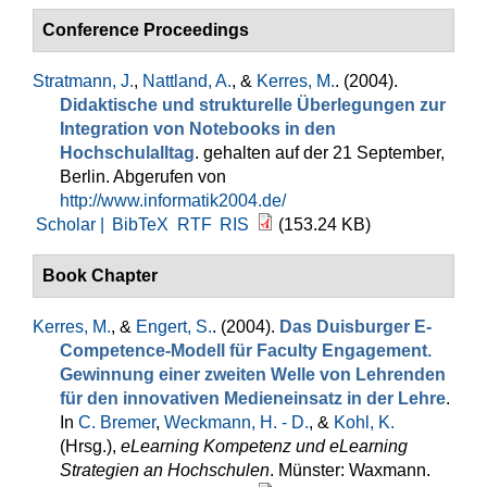
Conference Proceedings
Stratmann, J.
,
Nattland, A.
, &
Kerres, M.
. (2004).
Didaktische und strukturelle Überlegungen zur
Integration von Notebooks in den
Hochschulalltag
. gehalten auf der 21 September,
Berlin. Abgerufen von
http://www.informatik2004.de/
Scholar |
BibTeX
RTF
RIS
(153.24 KB)
Book Chapter
Kerres, M.
, &
Engert, S.
. (2004).
Das Duisburger E-
Competence-Modell für Faculty Engagement.
Gewinnung einer zweiten Welle von Lehrenden
für den innovativen Medieneinsatz in der Lehre
.
In
C. Bremer
,
Weckmann, H. - D.
, &
Kohl, K.
(Hrsg.)
,
eLearning Kompetenz und eLearning
Strategien an Hochschulen
. Münster: Waxmann.