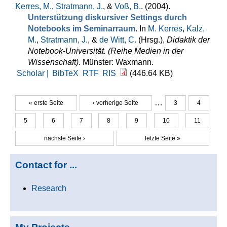
Kerres, M.
,
Stratmann, J.
, &
Voß, B.
. (2004).
Unterstützung diskursiver Settings durch
Notebooks im Seminarraum
. In
M. Kerres
,
Kalz,
M.
,
Stratmann, J.
, &
de Witt, C.
(Hrsg.)
,
Didaktik der
Notebook-Universität. (Reihe Medien in der
Wissenschaft)
. Münster: Waxmann.
Scholar |
BibTeX
RTF
RIS
(446.64 KB)
…
« erste Seite
‹ vorherige Seite
3
4
Seiten
5
6
7
8
9
10
11
nächste Seite ›
letzte Seite »
Contact for ...
Research