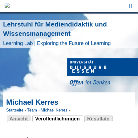
Jump to Navigation
Lehrstuhl für Mediendidaktik und
Wissensmanagement
Learning Lab | Exploring the Future of Learning
Michael Kerres
Startseite
›
Team
›
Michael Kerres
›
Ansicht
Veröffentlichungen
Resultate
Sie sind hier
(aktiver Reiter)
Haupt-Reiter