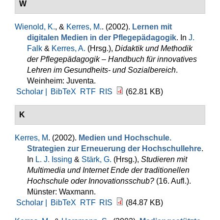
W
Wienold, K.
, &
Kerres, M.
. (2002).
Lernen mit
digitalen Medien in der Pflegepädagogik
. In
J.
Falk
&
Kerres, A.
(Hrsg.)
,
Didaktik und Methodik
der Pflegepädagogik – Handbuch für innovatives
Lehren im Gesundheits- und Sozialbereich
.
Weinheim: Juventa.
Scholar |
BibTeX
RTF
RIS
(62.81 KB)
K
Kerres, M
. (2002).
Medien und Hochschule.
Strategien zur Erneuerung der Hochschullehre
.
In
L. J. Issing
&
Stärk, G.
(Hrsg.)
,
Studieren mit
Multimedia und Internet Ende der traditionellen
Hochschule oder Innovationsschub?
(16. Aufl.).
Münster: Waxmann.
Scholar |
BibTeX
RTF
RIS
(84.87 KB)