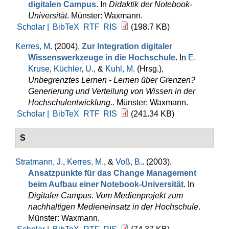
digitalen Campus
. In
Didaktik der Notebook-
Universität
. Münster: Waxmann.
Scholar |
BibTeX
RTF
RIS
(198.7 KB)
Kerres, M
. (2004).
Zur Integration digitaler
Wissenswerkzeuge in die Hochschule
. In
E.
Kruse
,
Küchler, U.
, &
Kuhl, M.
(Hrsg.)
,
Unbegrenztes Lernen - Lernen über Grenzen?
Generierung und Verteilung von Wissen in der
Hochschulentwicklung.
. Münster: Waxmann.
Scholar |
BibTeX
RTF
RIS
(241.34 KB)
S
Stratmann, J.
,
Kerres, M.
, &
Voß, B.
. (2003).
Ansatzpunkte für das Change Management
beim Aufbau einer Notebook-Universität
. In
Digitaler Campus. Vom Medienprojekt zum
nachhaltigen Medieneinsatz in der Hochschule
.
Münster: Waxmann.