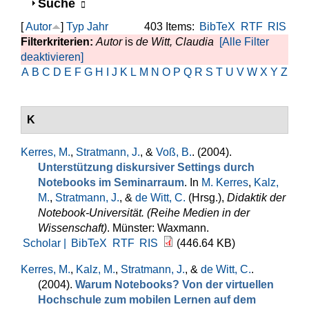
Anzeigen
Suche
[
Autor
]
Typ
Jahr
403 Items:
BibTeX
RTF
RIS
Filterkriterien:
Autor
is
de Witt, Claudia
[Alle Filter
deaktivieren]
A
B
C
D
E
F
G
H
I
J
K
L
M
N
O
P
Q
R
S
T
U
V
W
X
Y
Z
K
Kerres, M.
,
Stratmann, J.
, &
Voß, B.
. (2004).
Unterstützung diskursiver Settings durch
Notebooks im Seminarraum
. In
M. Kerres
,
Kalz,
M.
,
Stratmann, J.
, &
de Witt, C.
(Hrsg.)
,
Didaktik der
Notebook-Universität. (Reihe Medien in der
Wissenschaft)
. Münster: Waxmann.
Scholar |
BibTeX
RTF
RIS
(446.64 KB)
Kerres, M.
,
Kalz, M.
,
Stratmann, J.
, &
de Witt, C.
.
(2004).
Warum Notebooks? Von der virtuellen
Hochschule zum mobilen Lernen auf dem