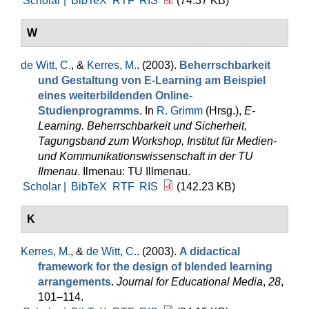
Scholar |
BibTeX
RTF
RIS
(74.37 KB)
W
de Witt, C.
, &
Kerres, M.
. (2003).
Beherrschbarkeit
und Gestaltung von E-Learning am Beispiel
eines weiterbildenden Online-
Studienprogramms
. In
R. Grimm
(Hrsg.)
,
E-
Learning. Beherrschbarkeit und Sicherheit,
Tagungsband zum Workshop, Institut für Medien-
und Kommunikationswissenschaft in der TU
Ilmenau
. Ilmenau: TU Illmenau.
Scholar |
BibTeX
RTF
RIS
(142.23 KB)
K
Kerres, M.
, &
de Witt, C.
. (2003).
A didactical
framework for the design of blended learning
arrangements
.
Journal for Educational Media
,
28
,
101–114.