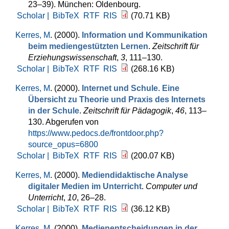
23–39). München: Oldenbourg.
Scholar |
BibTeX
RTF
RIS
(70.71 KB)
Kerres, M
. (2000).
Information und Kommunikation
beim mediengestützten Lernen
.
Zeitschrift für
Erziehungswissenschaft
,
3
, 111–130.
Scholar |
BibTeX
RTF
RIS
(268.16 KB)
Kerres, M
. (2000).
Internet und Schule. Eine
Übersicht zu Theorie und Praxis des Internets
in der Schule
.
Zeitschrift für Pädagogik
,
46
, 113–
130. Abgerufen von
https://www.pedocs.de/frontdoor.php?
source_opus=6800
Scholar |
BibTeX
RTF
RIS
(200.07 KB)
Kerres, M
. (2000).
Mediendidaktische Analyse
digitaler Medien im Unterricht
.
Computer und
Unterricht
,
10
, 26–28.
Scholar |
BibTeX
RTF
RIS
(36.12 KB)
Kerres, M
. (2000).
Medienentscheidungen in der