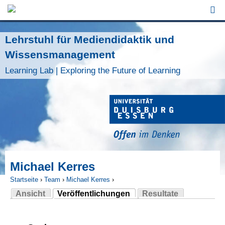
Jump to Navigation
Lehrstuhl für Mediendidaktik und
Wissensmanagement
Learning Lab | Exploring the Future of Learning
Michael Kerres
Startseite
›
Team
›
Michael Kerres
›
Ansicht
Veröffentlichungen
Resultate
Sie sind hier
(aktiver Reiter)
Haupt-Reiter