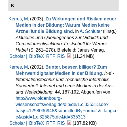
K
Kerres, M
. (2003).
Zu Wirkungen und Risiken neuer
Medien in der Bildung: Warum Medien keine
Arznei für die Bildung sind
. In
A. Schlüter
(Hrsg.)
,
Aktuelles und Querliegendes zur Didaktik und
Curriculumentwicklung. Festschrift für Werner
Habel
(S. 261–278). Bielefeld: Janus Verlag.
Scholar |
BibTeX
RTF
RIS
(11.24 MB)
Kerres, M
. (2002).
Bunter, besser, billiger? Zum
Mehrwert digitaler Medien in der Bildung
.
it+ti -
Informationstechnik und Technische Informatik,
Sonderheft: Internet und neue Medien in der Aus-
und Weiterbildung
,
44
, 187-192. Abgerufen von
http://www.oldenbourg-
wissenschaftsverlag.de/olb/de/1.c.335313.de?
hasjs=1258036948&submittedByForm=1&_lang=d
e&gsid=1.c.325875.de&id=335313
Scholar |
BibTeX
RTF
RIS
(137.82 KB)