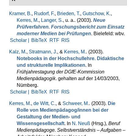
Kramer, B.
,
Rudorf, F.
,
Brieden, T.
,
Gutschow, K.
,
Kerres, M.
,
Langer, S.
, u. a.
. (2003).
Neue
Prüfverfahren. Forschungsbericht zum Einsatz
moderner Medien bei Prüfungen
. Bielefeld: wbv.
Scholar |
BibTeX
RTF
RIS
Kalz, M.
,
Stratmann, J.
, &
Kerres, M.
. (2003).
Notebooks in der Hochschullehre. Didaktische
und strukturelle Implikationen
. In
Frühjahrestagung der DGfE-Kommission
Medienpädagogik
. gehalten auf der 14/03/2003,
Nürnberg.
Scholar |
BibTeX
RTF
RIS
Kerres, M.
,
de Witt, C.
, &
Schweer, M.
. (2003).
Die
Rolle von Medienpädagog/innen bei der
Gestaltung der Medien- und
Wissensgesellschaft
. In
N. Neuß
(Hrsg.)
,
Beruf
Medienpädagoge. Selbstverständnis – Aufgaben –