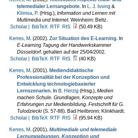
telemedialer Lernangebote
. In
L. J. Issing
&
Klimsa, P.
(Hrsg.)
,
Information und Lernen mit
Multimedia und Internet
. Weinheim: Beltz.
Scholar |
BibTeX
RTF
RIS
(50.49 KB)
Kerres, M
. (2002).
Zur Situation des E-Learning
. In
E-Learning Tagung der Handwerkskammer
Düsseldorf
. gehalten auf der 25/04/2002.
Scholar |
BibTeX
RTF
RIS
(40 KB)
Kerres, M
. (2001).
Mediendidaktische
Professionalität bei der Konzeption und
Entwicklung technologiebasierter
Lernszenarien
. In
B. Herzig
(Hrsg.)
,
Medien
machen Schule. Grundlagen, Konzepte und
Erfahrungen zur Medienbildung. Festschrift für G.
Tulodziecki
(S. 57-88). Bad Heilbronn: Klinkhardt.
Scholar |
BibTeX
RTF
RIS
(95.94 KB)
Kerres, M
. (2001).
Multimediale und telemediale
Lernumgebungen. Konzeption und