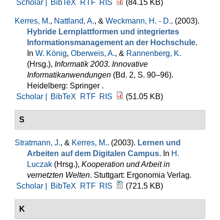
Scholar |
BibTeX
RTF
RIS
(84.15 KB)
Kerres, M.
,
Nattland, A.
, &
Weckmann, H. - D.
. (2003).
Hybride Lernplattformen und integriertes
Informationsmanagement an der Hochschule
.
In
W. König
,
Oberweis, A.
, &
Rannenberg, K.
(Hrsg.)
,
Informatik 2003. Innovative
Informatikanwendungen
(Bd. 2, S. 90–96).
Heidelberg: Springer .
Scholar |
BibTeX
RTF
RIS
(51.05 KB)
S
Stratmann, J.
, &
Kerres, M.
. (2003).
Lernen und
Arbeiten auf dem Digitalen Campus
. In
H.
Luczak
(Hrsg.)
,
Kooperation und Arbeit in
vernetzten Welten
. Stuttgart: Ergonomia Verlag.
Scholar |
BibTeX
RTF
RIS
(721.5 KB)
K