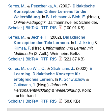
Kerres, M.
, &
Petschenka, A.
. (2002).
Didaktische
Konzeption des Online-Lernens für die
Weiterbildung
. In
B. Lehmann
&
Bloh, E.
(Hrsg.)
,
Online-Pädagogik
. Baltmannsweiler: Schneider.
Scholar |
BibTeX
RTF
RIS
(100.01 KB)
Kerres, M.
, &
Jechle, T.
. (2002).
Didaktische
Konzeption des Tele-Lernens
. In
L. J. Issing
&
Klimsa, P.
(Hrsg.)
,
Information und Lernen mit
Multimedia
(3. Aufl.). Weinheim: Beltz.
Scholar |
BibTeX
RTF
RIS
(221.87 KB)
Kerres, M.
,
de Witt, C.
, &
Stratmann, J.
. (2002).
E-
Learning. Didaktische Konzepte für
erfolgreiches Lernen
. In
K. Schwuchow
&
Guttmann, J.
(Hrsg.)
,
Jahrbuch
Personalentwicklung & Weiterbildung
. Köln:
Luchterhand.
Scholar |
BibTeX
RTF
RIS
(58.8 KB)