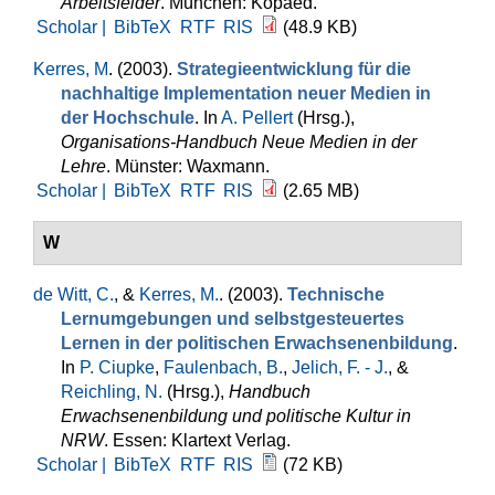
Arbeitsfelder
. München: Kopaed.
Scholar |
BibTeX
RTF
RIS
(48.9 KB)
Kerres, M
. (2003).
Strategieentwicklung für die
nachhaltige Implementation neuer Medien in
der Hochschule
. In
A. Pellert
(Hrsg.)
,
Organisations-Handbuch Neue Medien in der
Lehre
. Münster: Waxmann.
Scholar |
BibTeX
RTF
RIS
(2.65 MB)
W
de Witt, C.
, &
Kerres, M.
. (2003).
Technische
Lernumgebungen und selbstgesteuertes
Lernen in der politischen Erwachsenenbildung
.
In
P. Ciupke
,
Faulenbach, B.
,
Jelich, F. - J.
, &
Reichling, N.
(Hrsg.)
,
Handbuch
Erwachsenenbildung und politische Kultur in
NRW
. Essen: Klartext Verlag.
Scholar |
BibTeX
RTF
RIS
(72 KB)