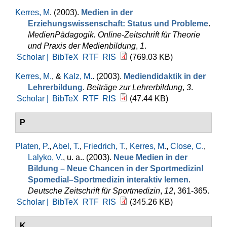
Kerres, M
. (2003).
Medien in der
Erziehungswissenschaft: Status und Probleme
.
MedienPädagogik. Online-Zeitschrift für Theorie
und Praxis der Medienbildung
,
1
.
Scholar |
BibTeX
RTF
RIS
(769.03 KB)
Kerres, M.
, &
Kalz, M.
. (2003).
Mediendidaktik in der
Lehrerbildung
.
Beiträge zur Lehrerbildung
,
3
.
Scholar |
BibTeX
RTF
RIS
(47.44 KB)
P
Platen, P.
,
Abel, T.
,
Friedrich, T.
,
Kerres, M.
,
Close, C.
,
Lalyko, V.
, u. a.
. (2003).
Neue Medien in der
Bildung – Neue Chancen in der Sportmedizin!
Spomedial–Sportmedizin interaktiv lernen
.
Deutsche Zeitschrift für Sportmedizin
,
12
, 361-365.
Scholar |
BibTeX
RTF
RIS
(345.26 KB)
K