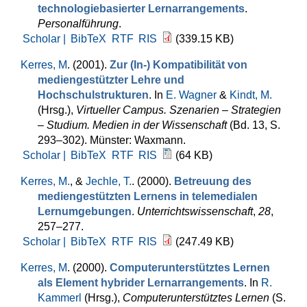
technologiebasierter Lernarrangements
.
Personalführung
.
Scholar |
BibTeX
RTF
RIS
(339.15 KB)
Kerres, M
. (2001).
Zur (In-) Kompatibilität von
mediengestützter Lehre und
Hochschulstrukturen
. In
E. Wagner
&
Kindt, M.
(Hrsg.)
,
Virtueller Campus. Szenarien – Strategien
– Studium. Medien in der Wissenschaft
(Bd. 13, S.
293–302). Münster: Waxmann.
Scholar |
BibTeX
RTF
RIS
(64 KB)
Kerres, M.
, &
Jechle, T.
. (2000).
Betreuung des
mediengestützten Lernens in telemedialen
Lernumgebungen
.
Unterrichtswissenschaft
,
28
,
257–277.
Scholar |
BibTeX
RTF
RIS
(247.49 KB)
Kerres, M
. (2000).
Computerunterstütztes Lernen
als Element hybrider Lernarrangements
. In
R.
Kammerl
(Hrsg.)
,
Computerunterstütztes Lernen
(S.