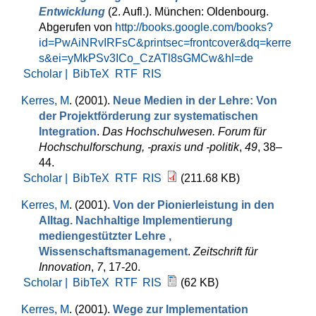
Entwicklung
(2. Aufl.). München: Oldenbourg.
Abgerufen von
http://books.google.com/books?
id=PwAiNRvIRFsC&printsec=frontcover&dq=kerre
s&ei=yMkPSv3ICo_CzATl8sGMCw&hl=de
Scholar |
BibTeX
RTF
RIS
Kerres, M
. (2001).
Neue Medien in der Lehre: Von
der Projektförderung zur systematischen
Integration
.
Das Hochschulwesen. Forum für
Hochschulforschung, -praxis und -politik
,
49
, 38–
44.
Scholar |
BibTeX
RTF
RIS
(211.68 KB)
Kerres, M
. (2001).
Von der Pionierleistung in den
Alltag. Nachhaltige Implementierung
mediengestützter Lehre ,
Wissenschaftsmanagement
.
Zeitschrift für
Innovation
,
7
, 17-20.
Scholar |
BibTeX
RTF
RIS
(62 KB)
Kerres, M
. (2001).
Wege zur Implementation