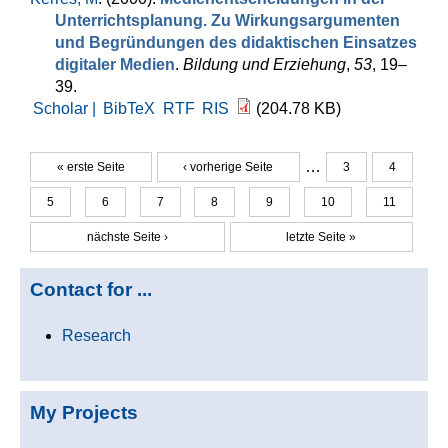
Unterrichtsplanung. Zu Wirkungsargumenten
und Begründungen des didaktischen Einsatzes
digitaler Medien
.
Bildung und Erziehung
,
53
, 19–
39.
Scholar |
BibTeX
RTF
RIS
(204.78 KB)
…
« erste Seite
‹ vorherige Seite
3
4
Seiten
5
6
7
8
9
10
11
nächste Seite ›
letzte Seite »
Contact for ...
Research
My Projects