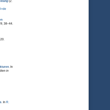
cklung
(2.
l=de
en
49
, 38–44.
-20.
ukturen
. In
dien in
s
. In
R.