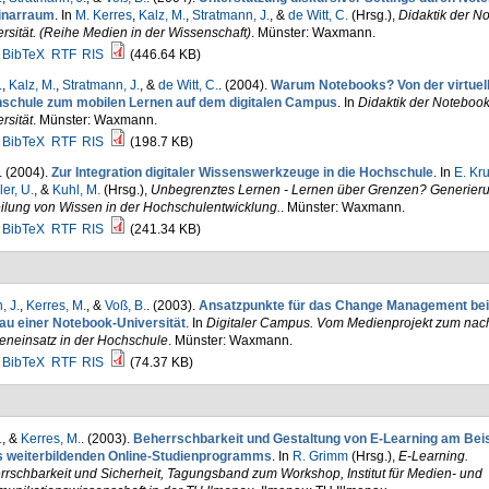
narraum
. In
M. Kerres
,
Kalz, M.
,
Stratmann, J.
, &
de Witt, C.
(Hrsg.)
,
Didaktik der N
rsität. (Reihe Medien in der Wissenschaft)
. Münster: Waxmann.
BibTeX
RTF
RIS
(446.64 KB)
.
,
Kalz, M.
,
Stratmann, J.
, &
de Witt, C.
. (2004).
Warum Notebooks? Von der virtuel
schule zum mobilen Lernen auf dem digitalen Campus
. In
Didaktik der Notebook
rsität
. Münster: Waxmann.
BibTeX
RTF
RIS
(198.7 KB)
. (2004).
Zur Integration digitaler Wissenswerkzeuge in die Hochschule
. In
E. Kr
er, U.
, &
Kuhl, M.
(Hrsg.)
,
Unbegrenztes Lernen - Lernen über Grenzen? Generier
ilung von Wissen in der Hochschulentwicklung.
. Münster: Waxmann.
BibTeX
RTF
RIS
(241.34 KB)
, J.
,
Kerres, M.
, &
Voß, B.
. (2003).
Ansatzpunkte für das Change Management be
au einer Notebook-Universität
. In
Digitaler Campus. Vom Medienprojekt zum nac
eneinsatz in der Hochschule
. Münster: Waxmann.
BibTeX
RTF
RIS
(74.37 KB)
.
, &
Kerres, M.
. (2003).
Beherrschbarkeit und Gestaltung von E-Learning am Beis
s weiterbildenden Online-Studienprogramms
. In
R. Grimm
(Hrsg.)
,
E-Learning.
rschbarkeit und Sicherheit, Tagungsband zum Workshop, Institut für Medien- und