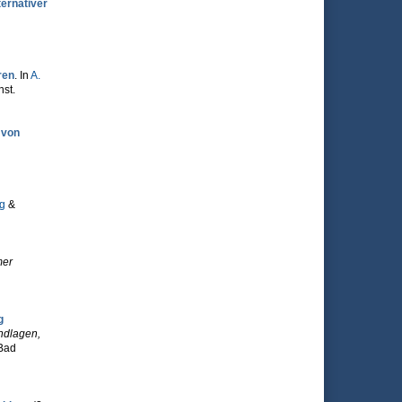
ternativer
ren
. In
A.
nst.
 von
ng
&
mer
g
ndlagen,
 Bad