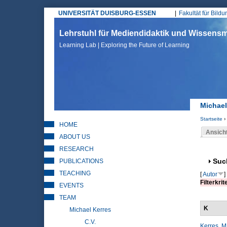
UNIVERSITÄT DUISBURG-ESSEN
Fakultät für Bild
Hauptmenü
Lehrstuhl für Mediendidaktik und Wissen
Learning Lab | Exploring the Future of Learning
Michael
Startseite
›
HOME
Sie sin
Ansich
ABOUT US
Haupt
RESEARCH
PUBLICATIONS
Anz
Suc
TEACHING
[
Autor
]
Filterkrit
EVENTS
TEAM
K
Michael Kerres
C.V.
Kerres, M