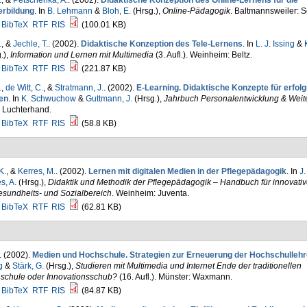
.
, &
Petschenka, A.
. (2002).
Didaktische Konzeption des Online-Lernens für die
erbildung
. In
B. Lehmann
&
Bloh, E.
(Hrsg.)
,
Online-Pädagogik
. Baltmannsweiler: S
BibTeX
RTF
RIS
(100.01 KB)
.
, &
Jechle, T.
. (2002).
Didaktische Konzeption des Tele-Lernens
. In
L. J. Issing
&
.)
,
Information und Lernen mit Multimedia
(3. Aufl.). Weinheim: Beltz.
BibTeX
RTF
RIS
(221.87 KB)
.
,
de Witt, C.
, &
Stratmann, J.
. (2002).
E-Learning. Didaktische Konzepte für erfol
en
. In
K. Schwuchow
&
Guttmann, J.
(Hrsg.)
,
Jahrbuch Personalentwicklung & Weit
: Luchterhand.
BibTeX
RTF
RIS
(58.8 KB)
K.
, &
Kerres, M.
. (2002).
Lernen mit digitalen Medien in der Pflegepädagogik
. In
J.
s, A.
(Hrsg.)
,
Didaktik und Methodik der Pflegepädagogik – Handbuch für innovati
esundheits- und Sozialbereich
. Weinheim: Juventa.
BibTeX
RTF
RIS
(62.81 KB)
. (2002).
Medien und Hochschule. Strategien zur Erneuerung der Hochschullehr
g
&
Stärk, G.
(Hrsg.)
,
Studieren mit Multimedia und Internet Ende der traditionellen
schule oder Innovationsschub?
(16. Aufl.). Münster: Waxmann.
BibTeX
RTF
RIS
(84.87 KB)