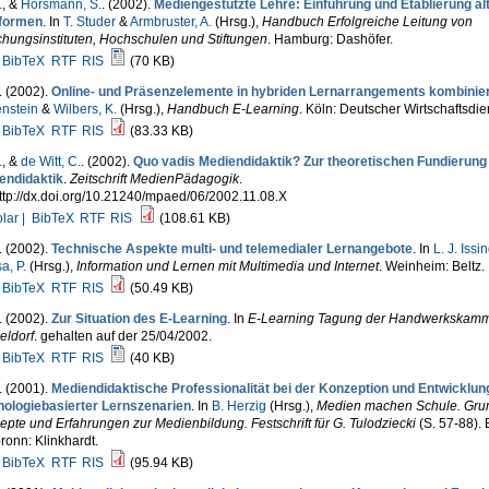
.
, &
Horsmann, S.
. (2002).
Mediengestützte Lehre: Einführung und Etablierung al
formen
. In
T. Studer
&
Armbruster, A.
(Hrsg.)
,
Handbuch Erfolgreiche Leitung von
hungsinstituten, Hochschulen und Stiftungen
. Hamburg: Dashöfer.
BibTeX
RTF
RIS
(70 KB)
. (2002).
Online- und Präsenzelemente in hybriden Lernarrangements kombinie
nstein
&
Wilbers, K.
(Hrsg.)
,
Handbuch E-Learning
. Köln: Deutscher Wirtschaftsdie
BibTeX
RTF
RIS
(83.33 KB)
.
, &
de Witt, C.
. (2002).
Quo vadis Mediendidaktik? Zur theoretischen Fundierung
endidaktik
.
Zeitschrift MedienPädagogik
.
ttp://dx.doi.org/10.21240/mpaed/06/2002.11.08.X
lar |
BibTeX
RTF
RIS
(108.61 KB)
. (2002).
Technische Aspekte multi- und telemedialer Lernangebote
. In
L. J. Issi
a, P.
(Hrsg.)
,
Information und Lernen mit Multimedia und Internet
. Weinheim: Beltz.
BibTeX
RTF
RIS
(50.49 KB)
. (2002).
Zur Situation des E-Learning
. In
E-Learning Tagung der Handwerkskam
eldorf
. gehalten auf der 25/04/2002.
BibTeX
RTF
RIS
(40 KB)
. (2001).
Mediendidaktische Professionalität bei der Konzeption und Entwicklun
nologiebasierter Lernszenarien
. In
B. Herzig
(Hrsg.)
,
Medien machen Schule. Gru
pte und Erfahrungen zur Medienbildung. Festschrift für G. Tulodziecki
(S. 57-88).
ronn: Klinkhardt.
BibTeX
RTF
RIS
(95.94 KB)