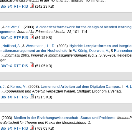
unikationswissenschaft in der TU Ilmenau
. Ilmenau: TU Illmenau.
BibTeX
RTF
RIS
(142.23 KB)
.
, &
de Witt, C.
. (2003).
A didactical framework for the design of blended learning
ngements
.
Journal for Educational Media
,
28
, 101–114.
BibTeX
RTF
RIS
(84.15 KB)
.
,
Nattland, A.
, &
Weckmann, H. - D.
. (2003).
Hybride Lernplattformen und integrie
rmationsmanagement an der Hochschule
. In
W. König
,
Oberweis, A.
, &
Rannenberg
.)
,
Informatik 2003. Innovative Informatikanwendungen
(Bd. 2, S. 90–96). Heidelbe
ger .
BibTeX
RTF
RIS
(51.05 KB)
, J.
, &
Kerres, M.
. (2003).
Lernen und Arbeiten auf dem Digitalen Campus
. In
H. 
.)
,
Kooperation und Arbeit in vernetzten Welten
. Stuttgart: Ergonomia Verlag.
BibTeX
RTF
RIS
(721.5 KB)
. (2003).
Medien in der Erziehungswissenschaft: Status und Probleme
.
MedienP
e-Zeitschrift für Theorie und Praxis der Medienbildung
,
1
.
BibTeX
RTF
RIS
(769.03 KB)