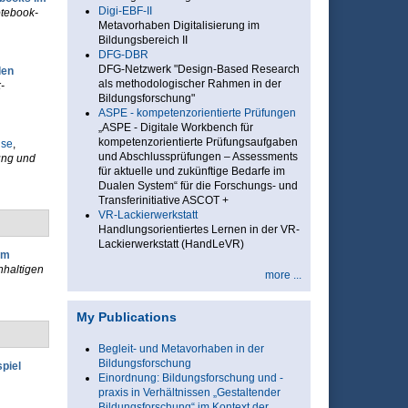
Digi-EBF-II
otebook-
Metavorhaben Digitalisierung im
Bildungsbereich II
DFG-DBR
DFG-Netzwerk "Design-Based Research
len
als methodologischer Rahmen in der
-
Bildungsforschung"
ASPE - kompetenzorientierte Prüfungen
„ASPE - Digitale Workbench für
kompetenzorientierte Prüfungsaufgaben
use
,
und Abschlussprüfungen – Assessments
ung und
für aktuelle und zukünftige Bedarfe im
Dualen System“ für die Forschungs- und
Transferinitiative ASCOT +
VR-Lackierwerkstatt
Handlungsorientiertes Lernen in der VR-
Lackierwerkstatt (HandLeVR)
im
hhaltigen
more ...
My Publications
Begleit- und Metavorhaben in der
Bildungsforschung
piel
Einordnung: Bildungsforschung und -
praxis in Verhältnissen „Gestaltender
Bildungsforschung“ im Kontext der