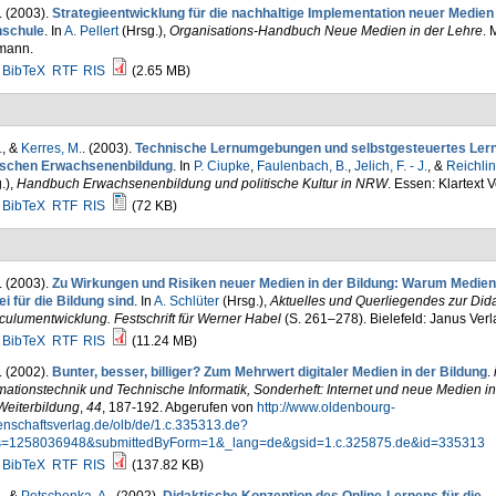
. (2003).
Strategieentwicklung für die nachhaltige Implementation neuer Medien 
schule
. In
A. Pellert
(Hrsg.)
,
Organisations-Handbuch Neue Medien in der Lehre
. 
mann.
BibTeX
RTF
RIS
(2.65 MB)
.
, &
Kerres, M.
. (2003).
Technische Lernumgebungen und selbstgesteuertes Lern
tischen Erwachsenenbildung
. In
P. Ciupke
,
Faulenbach, B.
,
Jelich, F. - J.
, &
Reichlin
.)
,
Handbuch Erwachsenenbildung und politische Kultur in NRW
. Essen: Klartext V
BibTeX
RTF
RIS
(72 KB)
. (2003).
Zu Wirkungen und Risiken neuer Medien in der Bildung: Warum Medien
i für die Bildung sind
. In
A. Schlüter
(Hrsg.)
,
Aktuelles und Querliegendes zur Dida
culumentwicklung. Festschrift für Werner Habel
(S. 261–278). Bielefeld: Janus Verl
BibTeX
RTF
RIS
(11.24 MB)
. (2002).
Bunter, besser, billiger? Zum Mehrwert digitaler Medien in der Bildung
.
mationstechnik und Technische Informatik, Sonderheft: Internet und neue Medien in
Weiterbildung
,
44
, 187-192. Abgerufen von
http://www.oldenbourg-
enschaftsverlag.de/olb/de/1.c.335313.de?
s=1258036948&submittedByForm=1&_lang=de&gsid=1.c.325875.de&id=335313
BibTeX
RTF
RIS
(137.82 KB)