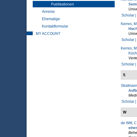
Publikationen
Semi
Unive
Anreise
Scholar |
Ehemalige
Kerres, M
Kontaktformular
Hoch
MY ACCOUNT
Unive
Scholar |
Kerres, M
Küchl
Verte
Scholar |
S
Stratmann
Aufb
Medi
Scholar |
W
de Witt, C
eine
Beher