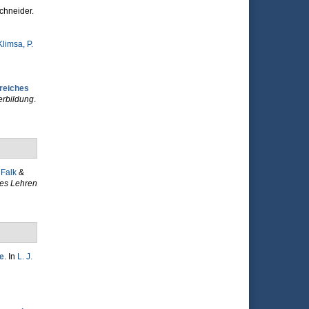
chneider.
Klimsa, P.
greiches
erbildung
.
 Falk
&
ves Lehren
e
. In
L. J.