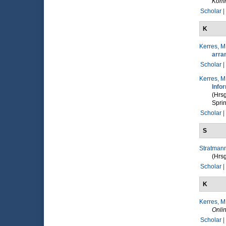
Komm
Scholar |
K
Kerres, M
arra
Scholar |
Kerres, M
Info
(Hrsg
Sprin
Scholar |
S
Stratmann
(Hrsg
Scholar |
K
Kerres, M
Onlin
Scholar |