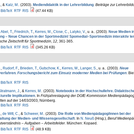
.
, &
Kalz, M.
. (2003).
Mediendidaktik in der Lehrerbildung
.
Beiträge zur Lehrerbild
BibTeX
RTF
RIS
(47.44 KB)
,
Abel, T.
,
Friedrich, T.
,
Kerres, M.
,
Close, C.
,
Lalyko, V.
, u. a.
. (2003).
Neue Medien in
ung – Neue Chancen in der Sportmedizin! Spomedial–Sportmedizin interaktiv le
che Zeitschrift für Sportmedizin
,
12
, 361-365.
BibTeX
RTF
RIS
(345.26 KB)
.
,
Rudorf, F.
,
Brieden, T.
,
Gutschow, K.
,
Kerres, M.
,
Langer, S.
, u. a.
. (2003).
Neue
verfahren. Forschungsbericht zum Einsatz moderner Medien bei Prüfungen
. Bie
BibTeX
RTF
RIS
Stratmann, J.
, &
Kerres, M.
. (2003).
Notebooks in der Hochschullehre. Didaktisch
turelle Implikationen
. In
Frühjahrestagung der DGfE-Kommission Medienpädagog
ten auf der 14/03/2003, Nürnberg.
BibTeX
RTF
RIS
.
,
de Witt, C.
, &
Schweer, M.
. (2003).
Die Rolle von Medienpädagog/innen bei der
altung der Medien- und Wissensgesellschaft
. In
N. Neuß
(Hrsg.)
,
Beruf Medienpä
tverständnis – Aufgaben – Arbeitsfelder
. München: Kopaed.
BibTeX
RTF
RIS
(48.9 KB)