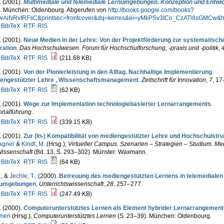
. (2001).
Multimediale und telemediale Lernumgebungen. Konzeption und Entwi
.). München: Oldenbourg. Abgerufen von
http://books.google.com/books?
wAiNRvIRFsC&printsec=frontcover&dq=kerres&ei=yMkPSv3ICo_CzATl8sGMCw&h
BibTeX
RTF
RIS
. (2001).
Neue Medien in der Lehre: Von der Projektförderung zur systematisch
ration
.
Das Hochschulwesen. Forum für Hochschulforschung, -praxis und -politik
,
BibTeX
RTF
RIS
(211.68 KB)
. (2001).
Von der Pionierleistung in den Alltag. Nachhaltige Implementierung
engestützter Lehre , Wissenschaftsmanagement
.
Zeitschrift für Innovation
,
7
, 17
BibTeX
RTF
RIS
(62 KB)
. (2001).
Wege zur Implementation technologiebasierter Lernarrangements
.
onalführung
.
BibTeX
RTF
RIS
(339.15 KB)
. (2001).
Zur (In-) Kompatibilität von mediengestützter Lehre und Hochschulstr
agner
&
Kindt, M.
(Hrsg.)
,
Virtueller Campus. Szenarien – Strategien – Studium. Me
Wissenschaft
(Bd. 13, S. 293–302). Münster: Waxmann.
BibTeX
RTF
RIS
(64 KB)
.
, &
Jechle, T.
. (2000).
Betreuung des mediengestützten Lernens in telemedialen
numgebungen
.
Unterrichtswissenschaft
,
28
, 257–277.
BibTeX
RTF
RIS
(247.49 KB)
. (2000).
Computerunterstütztes Lernen als Element hybrider Lernarrangement
erl
(Hrsg.)
,
Computerunterstütztes Lernen
(S. 23–39). München: Oldenbourg.