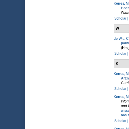
Kerres, M
Hoch
Wax
Scholar |
W
de Witt, C
poli
(Hrsg
Scholar |
K
Kerres, M
Arzne
Curri
Scholar |
Kerres, M
Infor
und 
wiss
hasj
Scholar |