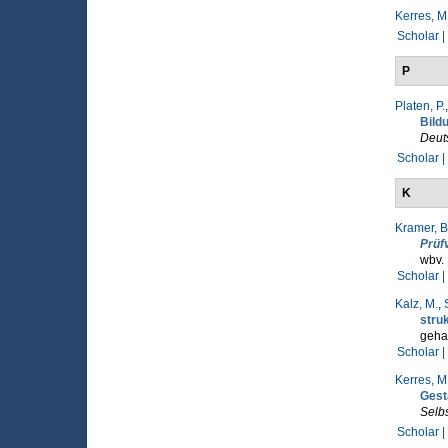
Kerres, M
Scholar |
P
Platen, P.
Bild
Deuts
Scholar |
K
Kramer, B
Prüf
wbv.
Scholar |
Kalz, M.
,
struk
gehal
Scholar |
Kerres, M
Gest
Selbs
Scholar |