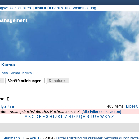
Jump to Navigation
ungswissenschaften
Institut für Berufs- und Weiterbildung
smanagement
 Kerres
Team
›
Michael Kerres
›
d hier
t
Veröffentlichungen
Resultate
(aktiver Reiter)
-Reiter
eigen
he
403 Items:
BibTeX
Typ
Jahr
erien:
Anfangsbuchstabe Des Nachnamens
is
X
[Alle Filter deaktivieren]
A
B
C
D
E
F
G
H
I
J
K
L
M
N
O
P
Q
R
S
T
U
V
W
X
Y
Z
.
,
Stratmann, J.
, &
Voß, B.
. (2004).
Unterstützung diskursiver Settings durch Not