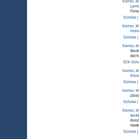
Kerres, M
Lern
Forsc
Scholar |
Kerres, M
Hohe
Scholar |
Kerres, M
Medi
doi:h
DOI
Scho
Kerres, M
Klims
Scholar |
Kerres, M
Düss
Scholar |
Kerres, M
tech
Konze
Heilb
Scholar |