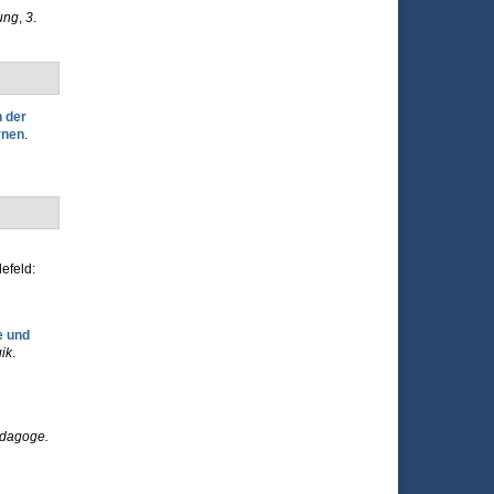
ung
,
3
.
 der
rnen
.
lefeld:
e und
ik
.
dagoge.