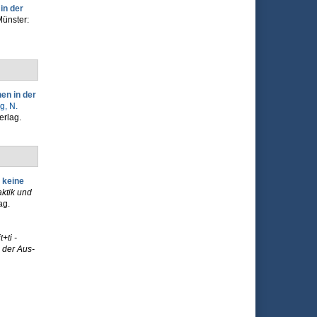
in der
Münster:
en in der
g, N.
erlag.
 keine
ktik und
ag.
it+ti -
 der Aus-