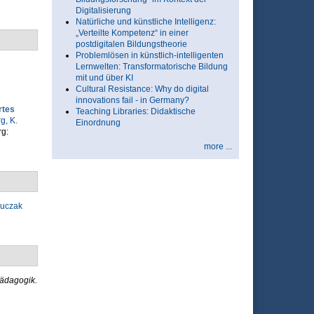
Digitalisierung
Natürliche und künstliche Intelligenz:
„Verteilte Kompetenz“ in einer
postdigitalen Bildungstheorie
Problemlösen in künstlich-intelligenten
Lernwelten: Transformatorische Bildung
mit und über KI
Cultural Resistance: Why do digital
innovations fail - in Germany?
rtes
Teaching Libraries: Didaktische
, K.
Einordnung
rg:
more ...
Luczak
ädagogik.