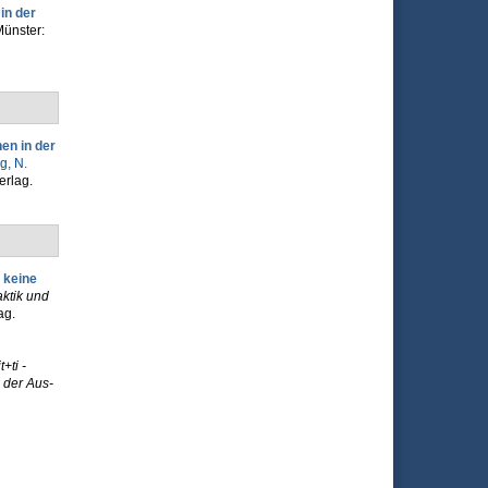
in der
Münster:
en in der
g, N.
erlag.
 keine
ktik und
ag.
it+ti -
 der Aus-