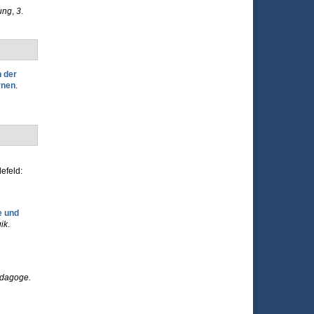
ung
,
3
.
 der
rnen
.
lefeld:
e und
ik
.
dagoge.