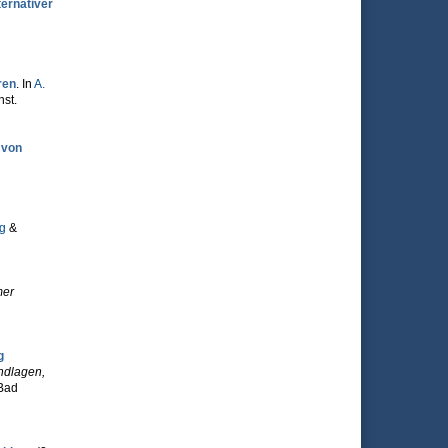
ternativer
ren
. In
A.
nst.
 von
ng
&
mer
g
ndlagen,
 Bad