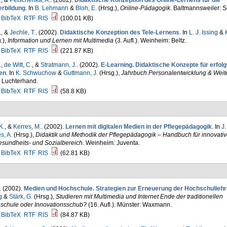
.
, &
Petschenka, A.
. (2002).
Didaktische Konzeption des Online-Lernens für die
erbildung
. In
B. Lehmann
&
Bloh, E.
(Hrsg.)
,
Online-Pädagogik
. Baltmannsweiler: S
BibTeX
RTF
RIS
(100.01 KB)
.
, &
Jechle, T.
. (2002).
Didaktische Konzeption des Tele-Lernens
. In
L. J. Issing
&
.)
,
Information und Lernen mit Multimedia
(3. Aufl.). Weinheim: Beltz.
BibTeX
RTF
RIS
(221.87 KB)
.
,
de Witt, C.
, &
Stratmann, J.
. (2002).
E-Learning. Didaktische Konzepte für erfol
en
. In
K. Schwuchow
&
Guttmann, J.
(Hrsg.)
,
Jahrbuch Personalentwicklung & Weit
: Luchterhand.
BibTeX
RTF
RIS
(58.8 KB)
K.
, &
Kerres, M.
. (2002).
Lernen mit digitalen Medien in der Pflegepädagogik
. In
J.
s, A.
(Hrsg.)
,
Didaktik und Methodik der Pflegepädagogik – Handbuch für innovati
esundheits- und Sozialbereich
. Weinheim: Juventa.
BibTeX
RTF
RIS
(62.81 KB)
. (2002).
Medien und Hochschule. Strategien zur Erneuerung der Hochschullehr
g
&
Stärk, G.
(Hrsg.)
,
Studieren mit Multimedia und Internet Ende der traditionellen
schule oder Innovationsschub?
(16. Aufl.). Münster: Waxmann.
BibTeX
RTF
RIS
(84.87 KB)