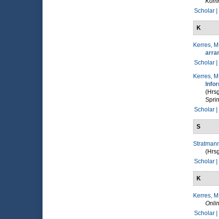
Komm
Scholar |
K
Kerres, M
arra
Scholar |
Kerres, M
Info
(Hrsg
Sprin
Scholar |
S
Stratmann
(Hrsg
Scholar |
K
Kerres, M
Onlin
Scholar |