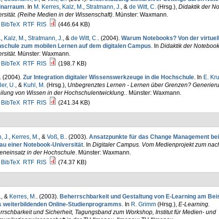
narraum
. In
M. Kerres
,
Kalz, M.
,
Stratmann, J.
, &
de Witt, C.
(Hrsg.)
,
Didaktik der N
rsität. (Reihe Medien in der Wissenschaft)
. Münster: Waxmann.
BibTeX
RTF
RIS
(446.64 KB)
.
,
Kalz, M.
,
Stratmann, J.
, &
de Witt, C.
. (2004).
Warum Notebooks? Von der virtuel
schule zum mobilen Lernen auf dem digitalen Campus
. In
Didaktik der Notebook
rsität
. Münster: Waxmann.
BibTeX
RTF
RIS
(198.7 KB)
. (2004).
Zur Integration digitaler Wissenswerkzeuge in die Hochschule
. In
E. Kr
er, U.
, &
Kuhl, M.
(Hrsg.)
,
Unbegrenztes Lernen - Lernen über Grenzen? Generier
ilung von Wissen in der Hochschulentwicklung.
. Münster: Waxmann.
BibTeX
RTF
RIS
(241.34 KB)
, J.
,
Kerres, M.
, &
Voß, B.
. (2003).
Ansatzpunkte für das Change Management be
au einer Notebook-Universität
. In
Digitaler Campus. Vom Medienprojekt zum nac
eneinsatz in der Hochschule
. Münster: Waxmann.
BibTeX
RTF
RIS
(74.37 KB)
.
, &
Kerres, M.
. (2003).
Beherrschbarkeit und Gestaltung von E-Learning am Beis
s weiterbildenden Online-Studienprogramms
. In
R. Grimm
(Hrsg.)
,
E-Learning.
rschbarkeit und Sicherheit, Tagungsband zum Workshop, Institut für Medien- und