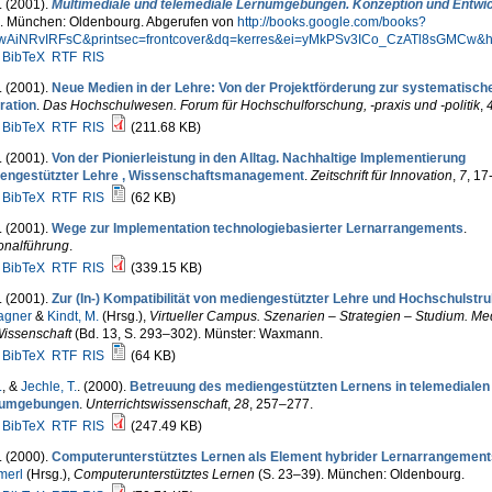
. (2001).
Multimediale und telemediale Lernumgebungen. Konzeption und Entwi
.). München: Oldenbourg. Abgerufen von
http://books.google.com/books?
wAiNRvIRFsC&printsec=frontcover&dq=kerres&ei=yMkPSv3ICo_CzATl8sGMCw&h
BibTeX
RTF
RIS
. (2001).
Neue Medien in der Lehre: Von der Projektförderung zur systematisch
ration
.
Das Hochschulwesen. Forum für Hochschulforschung, -praxis und -politik
,
BibTeX
RTF
RIS
(211.68 KB)
. (2001).
Von der Pionierleistung in den Alltag. Nachhaltige Implementierung
engestützter Lehre , Wissenschaftsmanagement
.
Zeitschrift für Innovation
,
7
, 17
BibTeX
RTF
RIS
(62 KB)
. (2001).
Wege zur Implementation technologiebasierter Lernarrangements
.
onalführung
.
BibTeX
RTF
RIS
(339.15 KB)
. (2001).
Zur (In-) Kompatibilität von mediengestützter Lehre und Hochschulstr
agner
&
Kindt, M.
(Hrsg.)
,
Virtueller Campus. Szenarien – Strategien – Studium. Me
Wissenschaft
(Bd. 13, S. 293–302). Münster: Waxmann.
BibTeX
RTF
RIS
(64 KB)
.
, &
Jechle, T.
. (2000).
Betreuung des mediengestützten Lernens in telemedialen
numgebungen
.
Unterrichtswissenschaft
,
28
, 257–277.
BibTeX
RTF
RIS
(247.49 KB)
. (2000).
Computerunterstütztes Lernen als Element hybrider Lernarrangement
erl
(Hrsg.)
,
Computerunterstütztes Lernen
(S. 23–39). München: Oldenbourg.