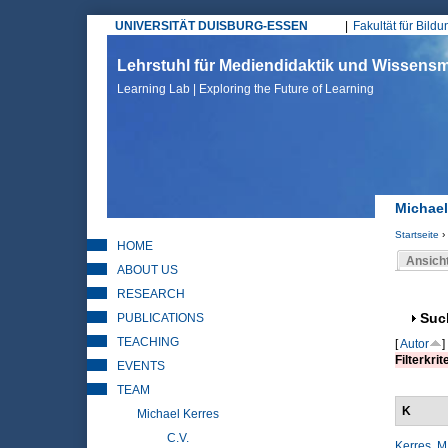
UNIVERSITÄT DUISBURG-ESSEN
Fakultät für Bild
Hauptmenü
Lehrstuhl für Mediendidaktik und Wissen
Learning Lab | Exploring the Future of Learning
Michael
Startseite
›
HOME
Sie sin
Ansich
ABOUT US
Haupt
RESEARCH
PUBLICATIONS
Anz
Suc
TEACHING
[
Autor
]
Filterkrit
EVENTS
TEAM
K
Michael Kerres
C.V.
Kerres, M