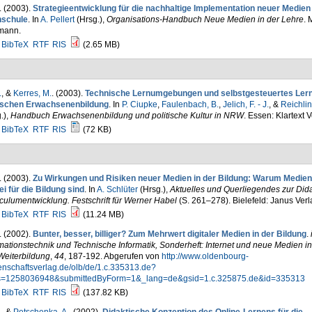
. (2003).
Strategieentwicklung für die nachhaltige Implementation neuer Medien 
schule
. In
A. Pellert
(Hrsg.)
,
Organisations-Handbuch Neue Medien in der Lehre
. 
mann.
BibTeX
RTF
RIS
(2.65 MB)
.
, &
Kerres, M.
. (2003).
Technische Lernumgebungen und selbstgesteuertes Lern
tischen Erwachsenenbildung
. In
P. Ciupke
,
Faulenbach, B.
,
Jelich, F. - J.
, &
Reichlin
.)
,
Handbuch Erwachsenenbildung und politische Kultur in NRW
. Essen: Klartext V
BibTeX
RTF
RIS
(72 KB)
. (2003).
Zu Wirkungen und Risiken neuer Medien in der Bildung: Warum Medien
i für die Bildung sind
. In
A. Schlüter
(Hrsg.)
,
Aktuelles und Querliegendes zur Dida
culumentwicklung. Festschrift für Werner Habel
(S. 261–278). Bielefeld: Janus Verl
BibTeX
RTF
RIS
(11.24 MB)
. (2002).
Bunter, besser, billiger? Zum Mehrwert digitaler Medien in der Bildung
.
mationstechnik und Technische Informatik, Sonderheft: Internet und neue Medien in
Weiterbildung
,
44
, 187-192. Abgerufen von
http://www.oldenbourg-
enschaftsverlag.de/olb/de/1.c.335313.de?
s=1258036948&submittedByForm=1&_lang=de&gsid=1.c.325875.de&id=335313
BibTeX
RTF
RIS
(137.82 KB)