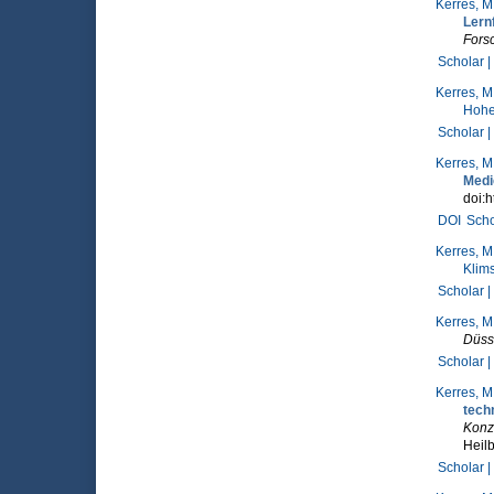
Kerres, M
Lern
Forsc
Scholar |
Kerres, M
Hohe
Scholar |
Kerres, M
Medi
doi:h
DOI
Scho
Kerres, M
Klims
Scholar |
Kerres, M
Düss
Scholar |
Kerres, M
tech
Konze
Heilb
Scholar |