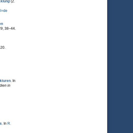
cklung
(2.
l=de
en
49
, 38–44.
-20.
ukturen
. In
dien in
s
. In
R.