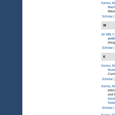
Kerres, M
Hoch
Wax
Scholar |
W
de Witt, C
poli
(Hrsg
Scholar |
K
Kerres, M
Arzne
Curri
Scholar |
Kerres, M
Infor
und 
wiss
hasj
Scholar |