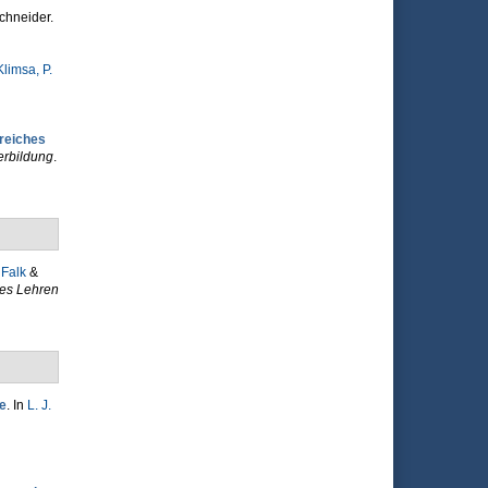
chneider.
Klimsa, P.
greiches
erbildung
.
 Falk
&
ves Lehren
e
. In
L. J.