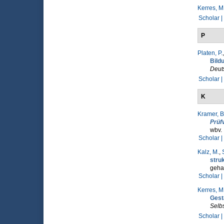
Kerres, M
Scholar |
P
Platen, P.
Bild
Deuts
Scholar |
K
Kramer, B
Prüf
wbv.
Scholar |
Kalz, M.
,
struk
gehal
Scholar |
Kerres, M
Gest
Selbs
Scholar |