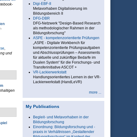
Digi-EBF-II
otebook-
Metavorhaben Digitalisierung im
Bildungsbereich II
DFG-DBR
DFG-Netzwerk "Design-Based Research
len
als methodologischer Rahmen in der
-
Bildungsforschung"
ASPE - kompetenzorientierte Prüfungen
„ASPE - Digitale Workbench für
kompetenzorientierte Prüfungsaufgaben
use
,
und Abschlussprüfungen – Assessments
ung und
für aktuelle und zukünftige Bedarfe im
Dualen System“ für die Forschungs- und
Transferinitiative ASCOT +
VR-Lackierwerkstatt
Handlungsorientiertes Lernen in der VR-
Lackierwerkstatt (HandLeVR)
im
hhaltigen
more ...
My Publications
Begleit- und Metavorhaben in der
Bildungsforschung
piel
Einordnung: Bildungsforschung und -
praxis in Verhältnissen „Gestaltender
Bildungsforschung“ im Kontext der