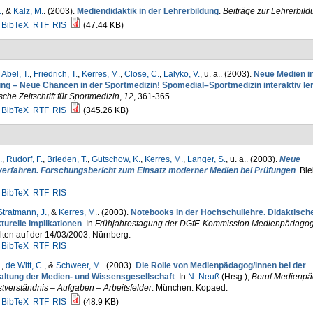
.
, &
Kalz, M.
. (2003).
Mediendidaktik in der Lehrerbildung
.
Beiträge zur Lehrerbild
BibTeX
RTF
RIS
(47.44 KB)
,
Abel, T.
,
Friedrich, T.
,
Kerres, M.
,
Close, C.
,
Lalyko, V.
, u. a.
. (2003).
Neue Medien in
ung – Neue Chancen in der Sportmedizin! Spomedial–Sportmedizin interaktiv le
che Zeitschrift für Sportmedizin
,
12
, 361-365.
BibTeX
RTF
RIS
(345.26 KB)
.
,
Rudorf, F.
,
Brieden, T.
,
Gutschow, K.
,
Kerres, M.
,
Langer, S.
, u. a.
. (2003).
Neue
verfahren. Forschungsbericht zum Einsatz moderner Medien bei Prüfungen
. Bie
BibTeX
RTF
RIS
Stratmann, J.
, &
Kerres, M.
. (2003).
Notebooks in der Hochschullehre. Didaktisch
turelle Implikationen
. In
Frühjahrestagung der DGfE-Kommission Medienpädagog
ten auf der 14/03/2003, Nürnberg.
BibTeX
RTF
RIS
.
,
de Witt, C.
, &
Schweer, M.
. (2003).
Die Rolle von Medienpädagog/innen bei der
altung der Medien- und Wissensgesellschaft
. In
N. Neuß
(Hrsg.)
,
Beruf Medienpä
tverständnis – Aufgaben – Arbeitsfelder
. München: Kopaed.
BibTeX
RTF
RIS
(48.9 KB)