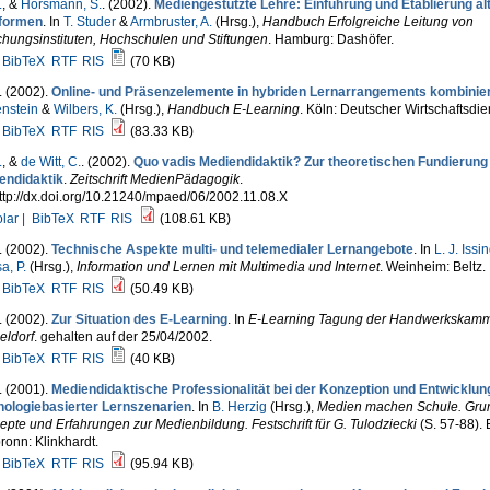
.
, &
Horsmann, S.
. (2002).
Mediengestützte Lehre: Einführung und Etablierung al
formen
. In
T. Studer
&
Armbruster, A.
(Hrsg.)
,
Handbuch Erfolgreiche Leitung von
hungsinstituten, Hochschulen und Stiftungen
. Hamburg: Dashöfer.
BibTeX
RTF
RIS
(70 KB)
. (2002).
Online- und Präsenzelemente in hybriden Lernarrangements kombinie
nstein
&
Wilbers, K.
(Hrsg.)
,
Handbuch E-Learning
. Köln: Deutscher Wirtschaftsdie
BibTeX
RTF
RIS
(83.33 KB)
.
, &
de Witt, C.
. (2002).
Quo vadis Mediendidaktik? Zur theoretischen Fundierung
endidaktik
.
Zeitschrift MedienPädagogik
.
ttp://dx.doi.org/10.21240/mpaed/06/2002.11.08.X
lar |
BibTeX
RTF
RIS
(108.61 KB)
. (2002).
Technische Aspekte multi- und telemedialer Lernangebote
. In
L. J. Issi
a, P.
(Hrsg.)
,
Information und Lernen mit Multimedia und Internet
. Weinheim: Beltz.
BibTeX
RTF
RIS
(50.49 KB)
. (2002).
Zur Situation des E-Learning
. In
E-Learning Tagung der Handwerkskam
eldorf
. gehalten auf der 25/04/2002.
BibTeX
RTF
RIS
(40 KB)
. (2001).
Mediendidaktische Professionalität bei der Konzeption und Entwicklun
nologiebasierter Lernszenarien
. In
B. Herzig
(Hrsg.)
,
Medien machen Schule. Gru
pte und Erfahrungen zur Medienbildung. Festschrift für G. Tulodziecki
(S. 57-88).
ronn: Klinkhardt.
BibTeX
RTF
RIS
(95.94 KB)