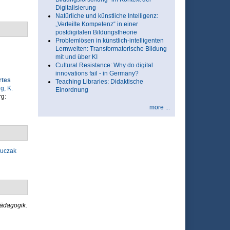
Digitalisierung
Natürliche und künstliche Intelligenz:
„Verteilte Kompetenz“ in einer
postdigitalen Bildungstheorie
Problemlösen in künstlich-intelligenten
Lernwelten: Transformatorische Bildung
mit und über KI
Cultural Resistance: Why do digital
innovations fail - in Germany?
rtes
Teaching Libraries: Didaktische
, K.
Einordnung
rg:
more ...
Luczak
ädagogik.