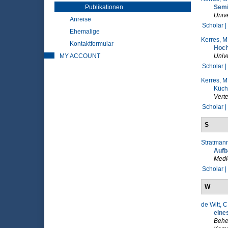
Publikationen
Semi
Unive
Anreise
Scholar |
Ehemalige
Kerres, M
Kontaktformular
Hoch
MY ACCOUNT
Unive
Scholar |
Kerres, M
Küchl
Verte
Scholar |
S
Stratmann
Aufb
Medi
Scholar |
W
de Witt, C
eine
Beher