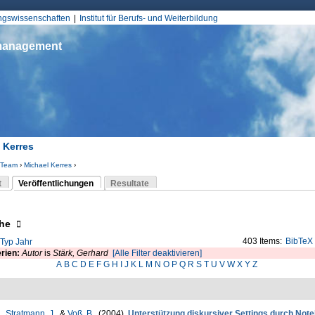
Jump to Navigation
ungswissenschaften
Institut für Berufs- und Weiterbildung
smanagement
 Kerres
Team
›
Michael Kerres
›
d hier
t
Veröffentlichungen
Resultate
(aktiver Reiter)
-Reiter
eigen
he
403 Items:
BibTeX
Typ
Jahr
erien:
Autor
is
Stärk, Gerhard
[Alle Filter deaktivieren]
A
B
C
D
E
F
G
H
I
J
K
L
M
N
O
P
Q
R
S
T
U
V
W
X
Y
Z
.
,
Stratmann, J.
, &
Voß, B.
. (2004).
Unterstützung diskursiver Settings durch Not