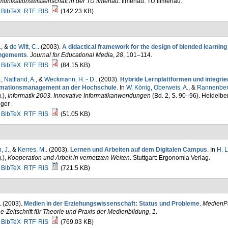
unikationswissenschaft in der TU Ilmenau
. Ilmenau: TU Illmenau.
BibTeX
RTF
RIS
(142.23 KB)
.
, &
de Witt, C.
. (2003).
A didactical framework for the design of blended learning
ngements
.
Journal for Educational Media
,
28
, 101–114.
BibTeX
RTF
RIS
(84.15 KB)
.
,
Nattland, A.
, &
Weckmann, H. - D.
. (2003).
Hybride Lernplattformen und integrie
rmationsmanagement an der Hochschule
. In
W. König
,
Oberweis, A.
, &
Rannenberg
.)
,
Informatik 2003. Innovative Informatikanwendungen
(Bd. 2, S. 90–96). Heidelbe
ger .
BibTeX
RTF
RIS
(51.05 KB)
, J.
, &
Kerres, M.
. (2003).
Lernen und Arbeiten auf dem Digitalen Campus
. In
H. 
.)
,
Kooperation und Arbeit in vernetzten Welten
. Stuttgart: Ergonomia Verlag.
BibTeX
RTF
RIS
(721.5 KB)
. (2003).
Medien in der Erziehungswissenschaft: Status und Probleme
.
MedienP
e-Zeitschrift für Theorie und Praxis der Medienbildung
,
1
.
BibTeX
RTF
RIS
(769.03 KB)