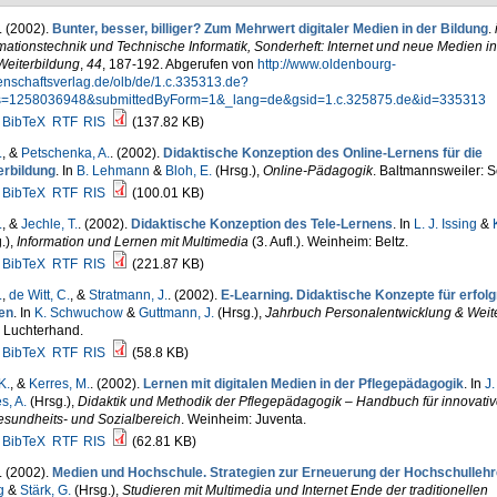
. (2002).
Bunter, besser, billiger? Zum Mehrwert digitaler Medien in der Bildung
.
mationstechnik und Technische Informatik, Sonderheft: Internet und neue Medien in
Weiterbildung
,
44
, 187-192. Abgerufen von
http://www.oldenbourg-
enschaftsverlag.de/olb/de/1.c.335313.de?
s=1258036948&submittedByForm=1&_lang=de&gsid=1.c.325875.de&id=335313
BibTeX
RTF
RIS
(137.82 KB)
.
, &
Petschenka, A.
. (2002).
Didaktische Konzeption des Online-Lernens für die
erbildung
. In
B. Lehmann
&
Bloh, E.
(Hrsg.)
,
Online-Pädagogik
. Baltmannsweiler: S
BibTeX
RTF
RIS
(100.01 KB)
.
, &
Jechle, T.
. (2002).
Didaktische Konzeption des Tele-Lernens
. In
L. J. Issing
&
.)
,
Information und Lernen mit Multimedia
(3. Aufl.). Weinheim: Beltz.
BibTeX
RTF
RIS
(221.87 KB)
.
,
de Witt, C.
, &
Stratmann, J.
. (2002).
E-Learning. Didaktische Konzepte für erfol
en
. In
K. Schwuchow
&
Guttmann, J.
(Hrsg.)
,
Jahrbuch Personalentwicklung & Weit
: Luchterhand.
BibTeX
RTF
RIS
(58.8 KB)
K.
, &
Kerres, M.
. (2002).
Lernen mit digitalen Medien in der Pflegepädagogik
. In
J.
s, A.
(Hrsg.)
,
Didaktik und Methodik der Pflegepädagogik – Handbuch für innovati
esundheits- und Sozialbereich
. Weinheim: Juventa.
BibTeX
RTF
RIS
(62.81 KB)
. (2002).
Medien und Hochschule. Strategien zur Erneuerung der Hochschullehr
g
&
Stärk, G.
(Hrsg.)
,
Studieren mit Multimedia und Internet Ende der traditionellen