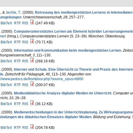
.
, &
Jechle, T.
. (2000).
Betreuung des mediengestützten Lernens in telemedialen
numgebungen
.
Unterrichtswissenschaft
,
28
, 257–277.
BibTeX
RTF
RIS
(247.49 KB)
. (2000).
Computerunterstütztes Lernen als Element hybrider Lernarrangement
erl
(Hrsg.)
,
Computerunterstütztes Lernen
(S. 23–39). München: Oldenbourg.
BibTeX
RTF
RIS
(70.71 KB)
. (2000).
Information und Kommunikation beim mediengestützten Lernen
.
Zeitsch
ehungswissenschaft
,
3
, 111–130.
BibTeX
RTF
RIS
(268.16 KB)
. (2000).
Internet und Schule. Eine Übersicht zu Theorie und Praxis des Internets
le
.
Zeitschrift für Pädagogik
,
46
, 113–130. Abgerufen von
s://www.pedocs.de/frontdoor.php?source_opus=6800
BibTeX
RTF
RIS
(200.07 KB)
. (2000).
Mediendidaktische Analyse digitaler Medien im Unterricht
.
Computer u
richt
,
10
, 26–28.
BibTeX
RTF
RIS
(36.12 KB)
. (2000).
Medienentscheidungen in der Unterrichtsplanung. Zu Wirkungsargume
ündungen des didaktischen Einsatzes digitaler Medien
.
Bildung und Erziehung
,
BibTeX
RTF
RIS
(204.78 KB)