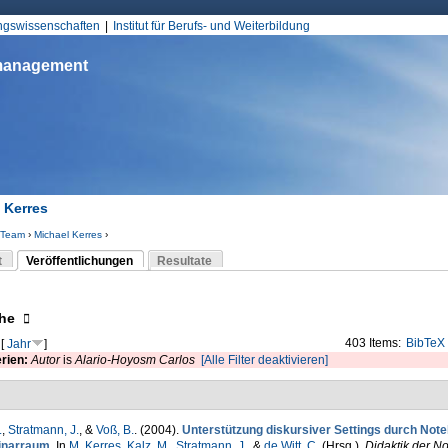
Jump to Navigation
ungswissenschaften
Institut für Berufs- und Weiterbildung
smanagement
 Kerres
Team
›
Michael Kerres
›
d hier
t
Veröffentlichungen
Resultate
(aktiver Reiter)
-Reiter
eigen
he
403 Items:
BibTeX
[
Jahr
]
erien:
Autor
is
Alario-Hoyosm Carlos
[Alle Filter deaktivieren]
.
,
Stratmann, J.
, &
Voß, B.
. (2004).
Unterstützung diskursiver Settings durch Not
narraum
. In
M. Kerres
,
Kalz, M.
,
Stratmann, J.
, &
de Witt, C.
(Hrsg.)
,
Didaktik der N