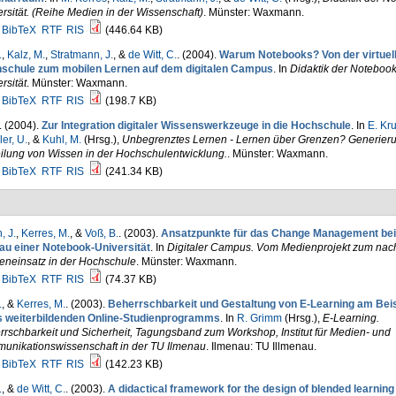
rsität. (Reihe Medien in der Wissenschaft)
. Münster: Waxmann.
BibTeX
RTF
RIS
(446.64 KB)
.
,
Kalz, M.
,
Stratmann, J.
, &
de Witt, C.
. (2004).
Warum Notebooks? Von der virtuel
schule zum mobilen Lernen auf dem digitalen Campus
. In
Didaktik der Notebook
rsität
. Münster: Waxmann.
BibTeX
RTF
RIS
(198.7 KB)
. (2004).
Zur Integration digitaler Wissenswerkzeuge in die Hochschule
. In
E. Kr
er, U.
, &
Kuhl, M.
(Hrsg.)
,
Unbegrenztes Lernen - Lernen über Grenzen? Generier
ilung von Wissen in der Hochschulentwicklung.
. Münster: Waxmann.
BibTeX
RTF
RIS
(241.34 KB)
, J.
,
Kerres, M.
, &
Voß, B.
. (2003).
Ansatzpunkte für das Change Management be
au einer Notebook-Universität
. In
Digitaler Campus. Vom Medienprojekt zum nac
eneinsatz in der Hochschule
. Münster: Waxmann.
BibTeX
RTF
RIS
(74.37 KB)
.
, &
Kerres, M.
. (2003).
Beherrschbarkeit und Gestaltung von E-Learning am Beis
s weiterbildenden Online-Studienprogramms
. In
R. Grimm
(Hrsg.)
,
E-Learning.
rschbarkeit und Sicherheit, Tagungsband zum Workshop, Institut für Medien- und
unikationswissenschaft in der TU Ilmenau
. Ilmenau: TU Illmenau.
BibTeX
RTF
RIS
(142.23 KB)
.
, &
de Witt, C.
. (2003).
A didactical framework for the design of blended learning