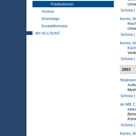
Publikationen
Unive
Scholar |
Anreise
Ehemalige
Kerres, M
Hoch
Kontaktformular
Unive
MY ACCOUNT
Scholar |
Kerres, M
Küchl
Verte
Scholar |
2003
Stratmann
Aufb
Medi
Scholar |
de Witt, C
eine
Beher
Komm
Scholar |
Kerres, M