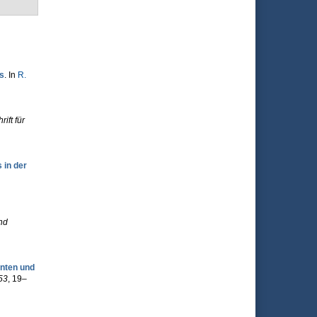
s
. In
R.
rift für
 in der
nd
nten und
53
, 19–