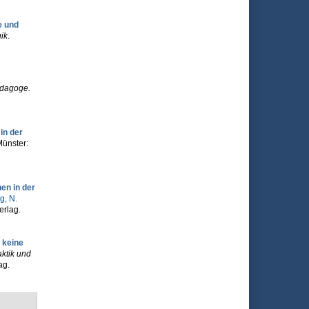
e und
ik
.
dagoge.
in der
Münster:
en in der
g, N.
erlag.
 keine
ktik und
ag.