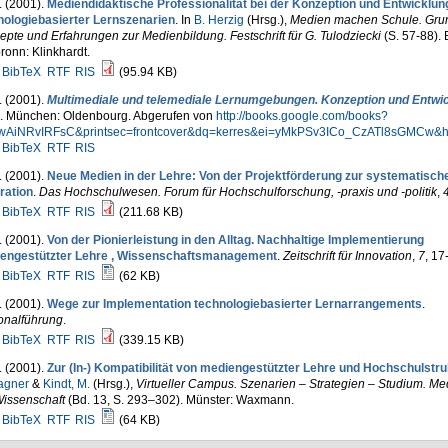
. (2001).
Mediendidaktische Professionalität bei der Konzeption und Entwicklun
nologiebasierter Lernszenarien
. In
B. Herzig
(Hrsg.)
,
Medien machen Schule. Gru
pte und Erfahrungen zur Medienbildung. Festschrift für G. Tulodziecki
(S. 57-88).
ronn: Klinkhardt.
BibTeX
RTF
RIS
(95.94 KB)
. (2001).
Multimediale und telemediale Lernumgebungen. Konzeption und Entwi
.). München: Oldenbourg. Abgerufen von
http://books.google.com/books?
wAiNRvIRFsC&printsec=frontcover&dq=kerres&ei=yMkPSv3ICo_CzATl8sGMCw&h
BibTeX
RTF
RIS
. (2001).
Neue Medien in der Lehre: Von der Projektförderung zur systematisch
ration
.
Das Hochschulwesen. Forum für Hochschulforschung, -praxis und -politik
,
BibTeX
RTF
RIS
(211.68 KB)
. (2001).
Von der Pionierleistung in den Alltag. Nachhaltige Implementierung
engestützter Lehre , Wissenschaftsmanagement
.
Zeitschrift für Innovation
,
7
, 17
BibTeX
RTF
RIS
(62 KB)
. (2001).
Wege zur Implementation technologiebasierter Lernarrangements
.
onalführung
.
BibTeX
RTF
RIS
(339.15 KB)
. (2001).
Zur (In-) Kompatibilität von mediengestützter Lehre und Hochschulstr
agner
&
Kindt, M.
(Hrsg.)
,
Virtueller Campus. Szenarien – Strategien – Studium. Me
Wissenschaft
(Bd. 13, S. 293–302). Münster: Waxmann.
BibTeX
RTF
RIS
(64 KB)