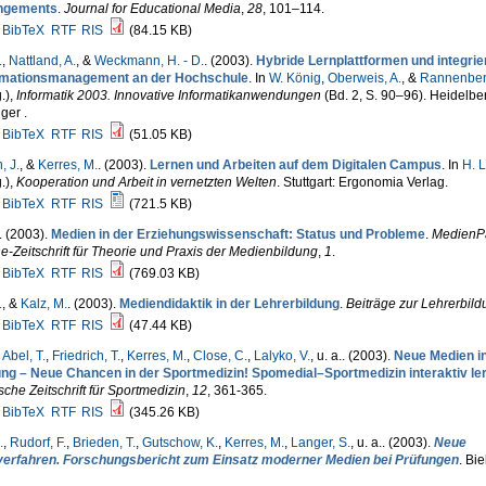
ngements
.
Journal for Educational Media
,
28
, 101–114.
BibTeX
RTF
RIS
(84.15 KB)
.
,
Nattland, A.
, &
Weckmann, H. - D.
. (2003).
Hybride Lernplattformen und integrie
rmationsmanagement an der Hochschule
. In
W. König
,
Oberweis, A.
, &
Rannenberg
.)
,
Informatik 2003. Innovative Informatikanwendungen
(Bd. 2, S. 90–96). Heidelbe
ger .
BibTeX
RTF
RIS
(51.05 KB)
, J.
, &
Kerres, M.
. (2003).
Lernen und Arbeiten auf dem Digitalen Campus
. In
H. 
.)
,
Kooperation und Arbeit in vernetzten Welten
. Stuttgart: Ergonomia Verlag.
BibTeX
RTF
RIS
(721.5 KB)
. (2003).
Medien in der Erziehungswissenschaft: Status und Probleme
.
MedienP
e-Zeitschrift für Theorie und Praxis der Medienbildung
,
1
.
BibTeX
RTF
RIS
(769.03 KB)
.
, &
Kalz, M.
. (2003).
Mediendidaktik in der Lehrerbildung
.
Beiträge zur Lehrerbild
BibTeX
RTF
RIS
(47.44 KB)
,
Abel, T.
,
Friedrich, T.
,
Kerres, M.
,
Close, C.
,
Lalyko, V.
, u. a.
. (2003).
Neue Medien in
ung – Neue Chancen in der Sportmedizin! Spomedial–Sportmedizin interaktiv le
che Zeitschrift für Sportmedizin
,
12
, 361-365.
BibTeX
RTF
RIS
(345.26 KB)
.
,
Rudorf, F.
,
Brieden, T.
,
Gutschow, K.
,
Kerres, M.
,
Langer, S.
, u. a.
. (2003).
Neue
verfahren. Forschungsbericht zum Einsatz moderner Medien bei Prüfungen
. Bie