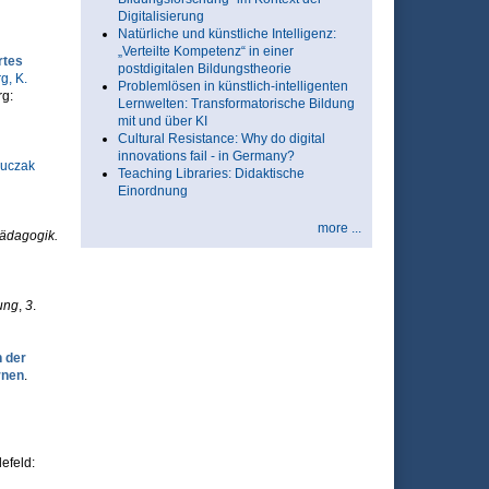
Digitalisierung
Natürliche und künstliche Intelligenz:
„Verteilte Kompetenz“ in einer
rtes
postdigitalen Bildungstheorie
, K.
Problemlösen in künstlich-intelligenten
rg:
Lernwelten: Transformatorische Bildung
mit und über KI
Cultural Resistance: Why do digital
innovations fail - in Germany?
Luczak
Teaching Libraries: Didaktische
Einordnung
more ...
ädagogik.
ung
,
3
.
 der
rnen
.
lefeld: