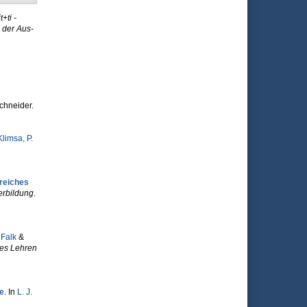
it+ti -
 der Aus-
chneider.
Klimsa, P.
greiches
erbildung
.
 Falk
&
ves Lehren
e
. In
L. J.