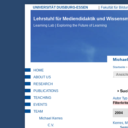
UNIVERSITÄT DUISBURG-ESSEN
Fakultät für Bild
Hauptmenü
Lehrstuhl für Mediendidaktik und Wissen
Learning Lab | Exploring the Future of Learning
Michael
Startseite
›
HOME
Sie sin
Ansich
ABOUT US
Haupt
RESEARCH
PUBLICATIONS
Anz
Suc
TEACHING
Autor
Typ
Filterkrit
EVENTS
TEAM
2004
Michael Kerres
Kerres, M
C.V.
Semi