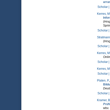
arra
Scholar |
Kerres, M
Info
(Hrsg
Sprin
Scholar |
Stratmann
(Hrsg
Scholar |
Kerres, M
Onlin
Scholar |
Kerres, M
Scholar |
Platen, P.
Bild
Deuts
Scholar |
Kramer, B
Prüf
wbv.