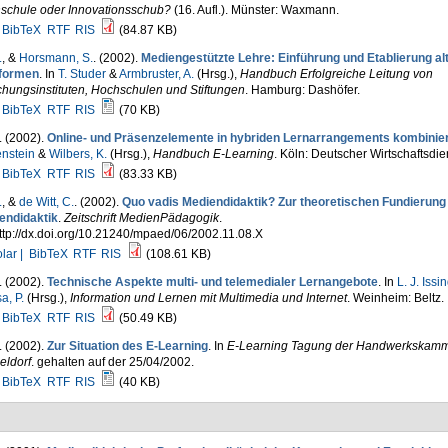
schule oder Innovationsschub?
(16. Aufl.). Münster: Waxmann.
BibTeX
RTF
RIS
(84.87 KB)
.
, &
Horsmann, S.
. (2002).
Mediengestützte Lehre: Einführung und Etablierung al
formen
. In
T. Studer
&
Armbruster, A.
(Hrsg.)
,
Handbuch Erfolgreiche Leitung von
hungsinstituten, Hochschulen und Stiftungen
. Hamburg: Dashöfer.
BibTeX
RTF
RIS
(70 KB)
. (2002).
Online- und Präsenzelemente in hybriden Lernarrangements kombinie
nstein
&
Wilbers, K.
(Hrsg.)
,
Handbuch E-Learning
. Köln: Deutscher Wirtschaftsdie
BibTeX
RTF
RIS
(83.33 KB)
.
, &
de Witt, C.
. (2002).
Quo vadis Mediendidaktik? Zur theoretischen Fundierung
endidaktik
.
Zeitschrift MedienPädagogik
.
ttp://dx.doi.org/10.21240/mpaed/06/2002.11.08.X
lar |
BibTeX
RTF
RIS
(108.61 KB)
. (2002).
Technische Aspekte multi- und telemedialer Lernangebote
. In
L. J. Issi
a, P.
(Hrsg.)
,
Information und Lernen mit Multimedia und Internet
. Weinheim: Beltz.
BibTeX
RTF
RIS
(50.49 KB)
. (2002).
Zur Situation des E-Learning
. In
E-Learning Tagung der Handwerkskam
eldorf
. gehalten auf der 25/04/2002.
BibTeX
RTF
RIS
(40 KB)