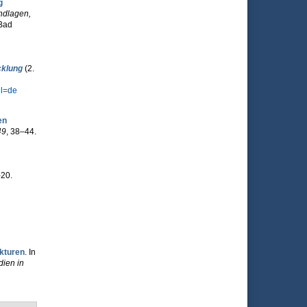
g
ndlagen,
 Bad
cklung
(2.
l=de
en
49
, 38–44.
-20.
ukturen
. In
dien in