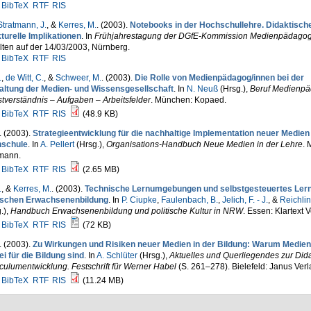
BibTeX
RTF
RIS
Stratmann, J.
, &
Kerres, M.
. (2003).
Notebooks in der Hochschullehre. Didaktisch
turelle Implikationen
. In
Frühjahrestagung der DGfE-Kommission Medienpädagog
ten auf der 14/03/2003, Nürnberg.
BibTeX
RTF
RIS
.
,
de Witt, C.
, &
Schweer, M.
. (2003).
Die Rolle von Medienpädagog/innen bei der
altung der Medien- und Wissensgesellschaft
. In
N. Neuß
(Hrsg.)
,
Beruf Medienpä
tverständnis – Aufgaben – Arbeitsfelder
. München: Kopaed.
BibTeX
RTF
RIS
(48.9 KB)
. (2003).
Strategieentwicklung für die nachhaltige Implementation neuer Medien 
schule
. In
A. Pellert
(Hrsg.)
,
Organisations-Handbuch Neue Medien in der Lehre
. 
mann.
BibTeX
RTF
RIS
(2.65 MB)
.
, &
Kerres, M.
. (2003).
Technische Lernumgebungen und selbstgesteuertes Lern
tischen Erwachsenenbildung
. In
P. Ciupke
,
Faulenbach, B.
,
Jelich, F. - J.
, &
Reichlin
.)
,
Handbuch Erwachsenenbildung und politische Kultur in NRW
. Essen: Klartext V
BibTeX
RTF
RIS
(72 KB)
. (2003).
Zu Wirkungen und Risiken neuer Medien in der Bildung: Warum Medien
i für die Bildung sind
. In
A. Schlüter
(Hrsg.)
,
Aktuelles und Querliegendes zur Dida
culumentwicklung. Festschrift für Werner Habel
(S. 261–278). Bielefeld: Janus Verl
BibTeX
RTF
RIS
(11.24 MB)