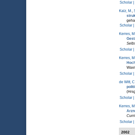
Scholar |
Kalz, M.
,
struk
gehal
Scholar |
Kerres, M
Gest
Selbs
Scholar |
Kerres, M
Hoch
Wax
Scholar |
de Witt, C
poli
(Hrsg
Scholar |
Kerres, M
Arzne
Curri
Scholar |
2002