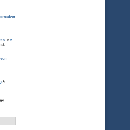
ternativer
ren
. In
A.
nst.
 von
ng
&
mer