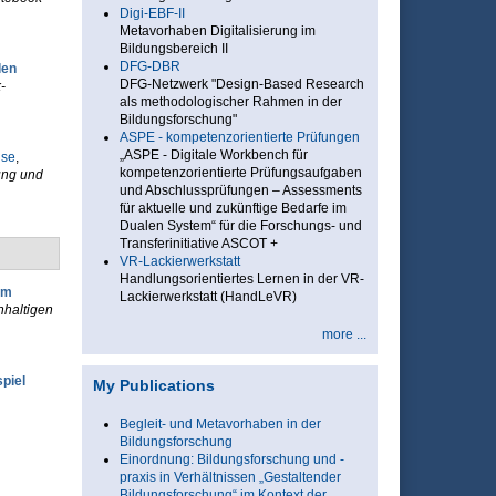
Digi-EBF-II
Metavorhaben Digitalisierung im
Bildungsbereich II
DFG-DBR
len
DFG-Netzwerk "Design-Based Research
-
als methodologischer Rahmen in der
Bildungsforschung"
ASPE - kompetenzorientierte Prüfungen
„ASPE - Digitale Workbench für
use
,
kompetenzorientierte Prüfungsaufgaben
ung und
und Abschlussprüfungen – Assessments
für aktuelle und zukünftige Bedarfe im
Dualen System“ für die Forschungs- und
Transferinitiative ASCOT +
VR-Lackierwerkstatt
Handlungsorientiertes Lernen in der VR-
im
Lackierwerkstatt (HandLeVR)
hhaltigen
more ...
piel
My Publications
Begleit- und Metavorhaben in der
Bildungsforschung
Einordnung: Bildungsforschung und -
praxis in Verhältnissen „Gestaltender
Bildungsforschung“ im Kontext der