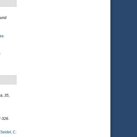
 und
es
r
ca
,
35
,
s
7-326.
&
Seidel, C.