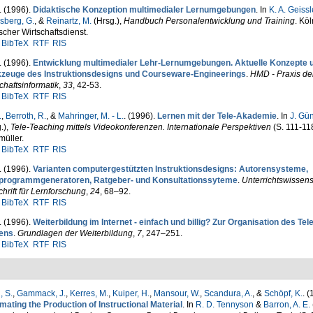
. (1996).
Didaktische Konzeption multimedialer Lernumgebungen
. In
K. A. Geissl
sberg, G.
, &
Reinartz, M.
(Hrsg.)
,
Handbuch Personalentwicklung und Training
. Köl
cher Wirtschaftsdienst.
BibTeX
RTF
RIS
. (1996).
Entwicklung multimedialer Lehr-Lernumgebungen. Aktuelle Konzepte 
zeuge des Instruktionsdesigns und Courseware-Engineerings
.
HMD - Praxis de
chaftsinformatik
,
33
, 42-53.
BibTeX
RTF
RIS
.
,
Berroth, R.
, &
Mahringer, M. - L.
. (1996).
Lernen mit der Tele-Akademie
. In
J. Gü
.)
,
Tele-Teaching mittels Videokonferenzen. Internationale Perspektiven
(S. 111-11
üller.
BibTeX
RTF
RIS
. (1996).
Varianten computergestützten Instruktionsdesigns: Autoren­systeme,
programmgeneratoren, Ratgeber- und Konsultations­syteme
.
Unterrichtswissens
chrift für Lern­for­schung
,
24
, 68–92.
BibTeX
RTF
RIS
. (1996).
Weiterbildung im Internet - einfach und billig? Zur Organisation des Tele
ens
.
Grundlagen der Weiterbildung
,
7
, 247–251.
BibTeX
RTF
RIS
, S.
,
Gammack, J.
,
Kerres, M.
,
Kuiper, H.
,
Mansour, W.
,
Scandura, A.
, &
Schöpf, K.
. (
ating the Production of Instructional Material
. In
R. D. Tennyson
&
Barron, A. E.