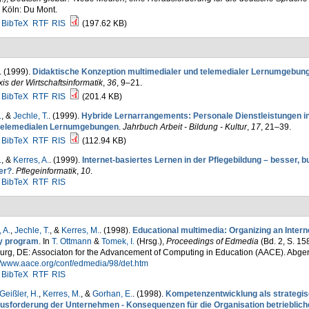
 Köln: Du Mont.
BibTeX
RTF
RIS
(197.62 KB)
. (1999).
Didaktische Konzeption multimedialer und telemedialer Lernumgebun
xis der Wirtschaftsinformatik
,
36
, 9–21.
BibTeX
RTF
RIS
(201.4 KB)
.
, &
Jechle, T.
. (1999).
Hybride Lernarrangements: Personale Dienstleistungen in
telemedialen Lernumgebungen
.
Jahrbuch Arbeit - Bildung - Kultur
,
17
, 21–39.
BibTeX
RTF
RIS
(112.94 KB)
.
, &
Kerres, A.
. (1999).
Internet-basiertes Lernen in der Pflegebildung – besser, bu
ger?
.
Pflegeinformatik
,
10
.
BibTeX
RTF
RIS
 A.
,
Jechle, T.
, &
Kerres, M.
. (1998).
Educational multimedia: Organizing an Inter
y program
. In
T. Ottmann
&
Tomek, I.
(Hrsg.)
,
Proceedings of Edmedia
(Bd. 2, S. 1
urg, DE: Associaton for the Advancement of Computing in Education (AACE). Abge
//www.aace.org/conf/edmedia/98/det.htm
BibTeX
RTF
RIS
Geißler, H.
,
Kerres, M.
, &
Gorhan, E.
. (1998).
Kompetenzentwicklung als strategi
usforderung der Unternehmen - Konsequenzen für die Organisation betrieblich