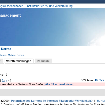
Jump to Navigation
ungswissenschaften
Institut für Berufs- und Weiterbildung
smanagement
 Kerres
Team
›
Michael Kerres
›
d hier
t
Veröffentlichungen
Resultate
(aktiver Reiter)
-Reiter
eigen
he
403 Items:
BibTeX
[
Jahr
]
erien:
Autor
is
Gerhard Brandhofer
[Alle Filter deaktivieren]
. (2000).
Potenziale des Lernens im Internet: Fiktion oder Wirklichkeit?
. In
H. Ho
.)
,
Deutsch global? Neue Medien, eine Herausforderung für die deutsche Sprache