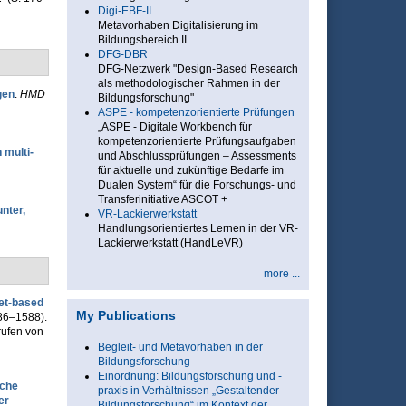
Digi-EBF-II
Metavorhaben Digitalisierung im
Bildungsbereich II
DFG-DBR
DFG-Netzwerk "Design-Based Research
als methodologischer Rahmen in der
gen
.
HMD
Bildungsforschung"
ASPE - kompetenzorientierte Prüfungen
„ASPE - Digitale Workbench für
kompetenzorientierte Prüfungsaufgaben
 multi-
und Abschlussprüfungen – Assessments
für aktuelle und zukünftige Bedarfe im
Dualen System“ für die Forschungs- und
Transferinitiative ASCOT +
nter,
VR-Lackierwerkstatt
Handlungsorientiertes Lernen in der VR-
Lackierwerkstatt (HandLeVR)
more ...
net-based
My Publications
586–1588).
rufen von
Begleit- und Metavorhaben in der
Bildungsforschung
Einordnung: Bildungsforschung und -
sche
praxis in Verhältnissen „Gestaltender
er
Bildungsforschung“ im Kontext der