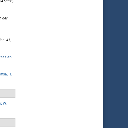
547-558).
n der
ion
,
41
,
t as an
imsa, H.
, W.