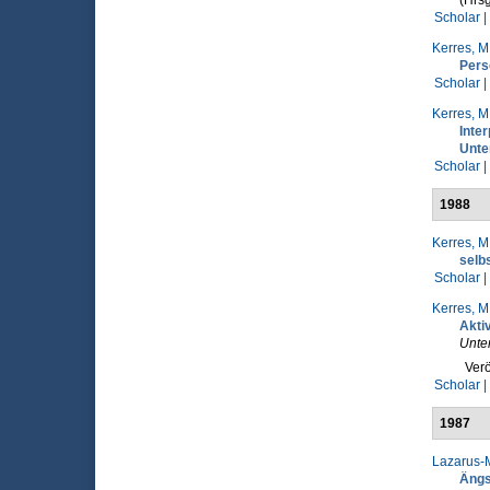
(Hrsg
Scholar |
Kerres, M
Pers
Scholar |
Kerres, M
Inte
Unte
Scholar |
1988
Kerres, M
selb
Scholar |
Kerres, M
Akti
Unter
Verö
Scholar |
1987
Lazarus-M
Ängs