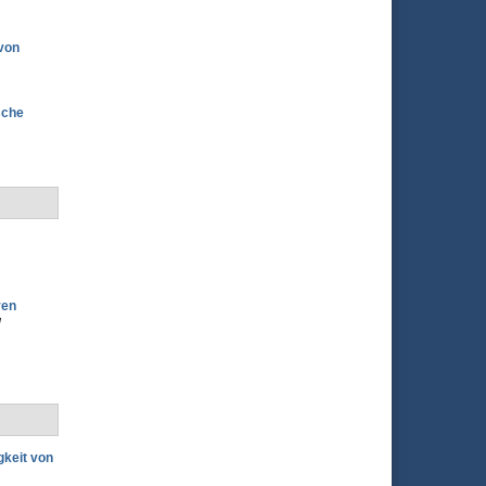
 von
sche
ven
d
gkeit von