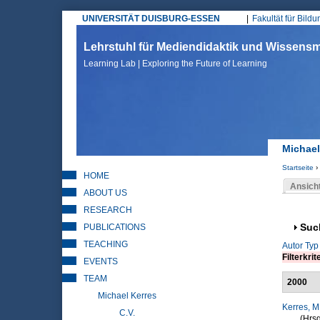
UNIVERSITÄT DUISBURG-ESSEN
Fakultät für Bild
Hauptmenü
Lehrstuhl für Mediendidaktik und Wissen
Learning Lab | Exploring the Future of Learning
Michael
Startseite
›
HOME
Sie sin
Ansich
ABOUT US
Haupt
RESEARCH
PUBLICATIONS
Anz
Suc
TEACHING
Autor
Typ
Filterkrit
EVENTS
TEAM
2000
Michael Kerres
Kerres, M
C.V.
(Hrsg