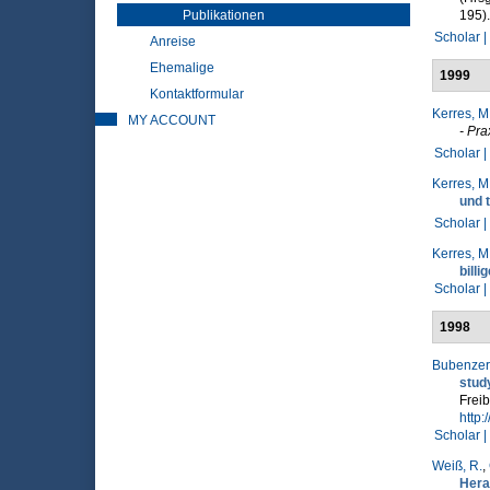
Publikationen
195).
Scholar |
Anreise
Ehemalige
1999
Kontaktformular
Kerres, M
MY ACCOUNT
- Pra
Scholar |
Kerres, M
und 
Scholar |
Kerres, M
billi
Scholar |
1998
Bubenzer,
stud
Freib
http:
Scholar |
Weiß, R.
,
Hera