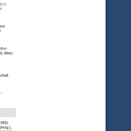
er
,
v.
n:
und
r
nther
8). Wien:
chaft.
-
1995).
(Hrsg.)
,