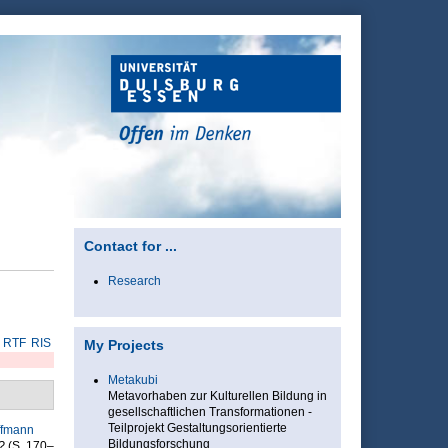
Contact for ...
Research
RTF
RIS
My Projects
Metakubi
Metavorhaben zur Kulturellen Bildung in
gesellschaftlichen Transformationen -
Teilprojekt Gestaltungsorientierte
ffmann
Bildungsforschung
?
(S. 170–