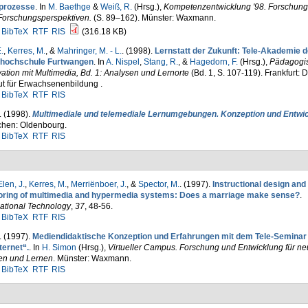
prozesse
. In
M. Baethge
&
Weiß, R.
(Hrsg.)
,
Kompetenzentwicklung '98. Forschung
Forschungsperspektiven.
(S. 89–162). Münster: Waxmann.
BibTeX
RTF
RIS
(316.18 KB)
.
,
Kerres, M.
, &
Mahringer, M. - L.
. (1998).
Lernstatt der Zukunft: Tele-Akademie d
hochschule Furtwangen
. In
A. Nispel
,
Stang, R.
, &
Hagedorn, F.
(Hrsg.)
,
Pädagogi
ation mit Multimedia, Bd. 1: Analysen und Lernorte
(Bd. 1, S. 107-119). Frankfurt: 
tut für Erwachsenenbildung .
BibTeX
RTF
RIS
. (1998).
Multimediale und telemediale Lernumgebungen. Konzeption und Entwi
hen: Oldenbourg.
BibTeX
RTF
RIS
Elen, J.
,
Kerres, M.
,
Merriënboer, J.
, &
Spector, M.
. (1997).
Instructional design and
oring of multimedia and hypermedia systems: Does a marriage make sense?
.
ational Technology
,
37
, 48-56.
BibTeX
RTF
RIS
. (1997).
Mediendidaktische Konzeption und Erfahrungen mit dem Tele-Seminar
ternet“.
. In
H. Simon
(Hrsg.)
,
Virtueller Campus. Forschung und Entwicklung für n
en und Lernen
. Münster: Waxmann.
BibTeX
RTF
RIS