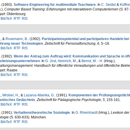
. (1993).
Software-Engineering für multimediale Teachware
. In
C. Seidel
&
Küffne
.)
,
Computer Based Training: Erfahrungen mit inter­aktivem Computerlernen
(S. 87-
gart: Oldenbourg.
BibTeX
RTF
RIS
.
, &
Rosemann, B.
. (1992).
Partizipationspotential und partizipatives Handeln bei
ührung neuer Tech­nologien
.
Zeitschrift für Per­sonal­for­schung
,
6
, 5–18.
BibTeX
RTF
RIS
. (1992).
Wenn der Antrag zum Auftrag wird: Kommunikation und Sprache in öff
stleistungsunternehmen
. In
G. Jost
,
Heinrich, M.
, &
Bernd, M. - H.
(Hrsg.)
,
altungsmanagement: Handbuch für öffentliche Verwaltungen und öffentliche Betri
gart: Raabe.
BibTeX
RTF
RIS
.
,
Wrobel, H.
, &
Lazarus-Mainka, G.
. (1991).
Kompo­nenten der Prüfungsängstlichk
ntisches Ge­dächtnis
.
Zeitschrift für Pädagogische Psychologie
,
5
, 155-161.
BibTeX
RTF
RIS
. (1991).
Verhaltenstheoretische Sozio­logie
. In
G. Rheinhardt
(Hrsg.)
,
Lexikon der
ologie
(S. 630-633). München.
BibTeX
RTF
RIS