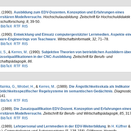
. (1990).
Ausbildung zum EDV-Dozenten. Konzeption und Erfahrungen eines
ersitären Modellversuchs
.
Hochschulausbildung. Zeit­schrift für Hochschuldidaktik
schulforschung
,
8
, 39-50.
BibTeX
RTF
RIS
. (1990).
Entwicklung und Einsatz computergestützter Lernmedien. Aspekte ein
ware-Engineerings von Teachware
.
Wirtschaftsinformatik
,
32
, 71–78.
BibTeX
RTF
RIS
, S.
, &
Kerres, M.
. (1990).
Subjektive Theorien von be­trieblichen Ausbil­dern übe
üsselqualifikationen in der CNC-Ausbildung
.
Zeitschrift für Berufs- und
schaftspädagogik
,
86
.
BibTeX
RTF
RIS
ainka, G.
,
Wrobel, H.
, &
Kerres, M.
. (1989).
Die Ängstlich­keits­skala als Indikator
önlichkeitsspezi­fischer Regelsysteme im semantischen Gedächtnis
.
Diagnosti
141.
BibTeX
RTF
RIS
. (1989).
Die Zusatzqualifikation EDV-Dozent. Konzeption und Erfah­rungen eine
ersitären Modellversuchs
.
Zeitschrift für Berufs- und Wirtschaftspädagogik
,
85
, 31
BibTeX
RTF
RIS
. (1989).
Lehrpersonal und Lernmedien in der EDV-Weiterbil­dung
. In
H. Küffner