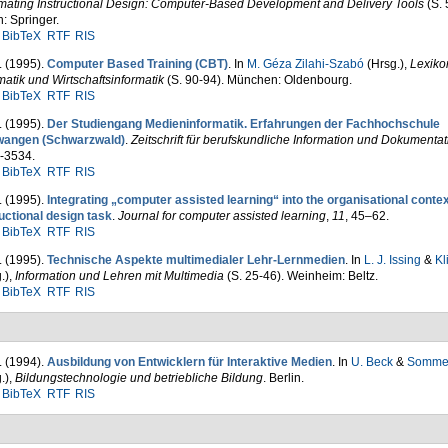
mating Instructional Design: Computer-Based Development and Delivery Tools
(S. 
n: Springer.
BibTeX
RTF
RIS
. (1995).
Computer Based Training (CBT)
. In
M. Géza Zilahi-Szabó
(Hrsg.)
,
Lexiko
matik und Wirtschaftsinformatik
(S. 90-94). München: Oldenbourg.
BibTeX
RTF
RIS
. (1995).
Der Studiengang Medieninformatik. Erfahrungen der Fach­hochschule
wangen (Schwarzwald)
.
Zeitschrift für berufs­kundliche Information und Dokumentat
-3534.
BibTeX
RTF
RIS
. (1995).
Integrating „computer assisted learning“ into the organisational contex
uctional design task
.
Journal for computer assisted learning
,
11
, 45–62.
BibTeX
RTF
RIS
. (1995).
Technische Aspekte multimedialer Lehr-Lernmedien
. In
L. J. Issing
&
Kl
.)
,
Information und Lehren mit Multimedia
(S. 25-46). Weinheim: Beltz.
BibTeX
RTF
RIS
. (1994).
Ausbildung von Entwicklern für Interaktive Medien
. In
U. Beck
&
Sommer
.)
,
Bildungstechnologie und betriebliche Bildung
. Berlin.
BibTeX
RTF
RIS