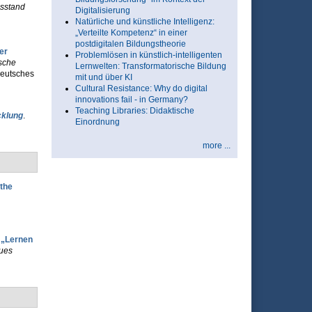
sstand
Digitalisierung
Natürliche und künstliche Intelligenz:
„Verteilte Kompetenz“ in einer
postdigitalen Bildungstheorie
er
Problemlösen in künstlich-intelligenten
sche
Lernwelten: Transformatorische Bildung
Deutsches
mit und über KI
Cultural Resistance: Why do digital
innovations fail - in Germany?
Teaching Libraries: Didaktische
cklung
.
Einordnung
more ...
 the
 „Lernen
eues