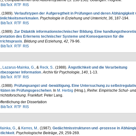
.)
,
Computerlernen und Autorensysteme
(S. 138-158). Göttingen: Hogrefe.
BibTeX
RTF
RIS
. (1989).
Verlaufstypen der Aufgeregtheit in Prü­fungen und de­ren Abhän­gig­keit
önlichkeitsmerkmalen
.
Psychologie in Erziehung und Unterricht
,
36
, 187-194.
BibTeX
RTF
RIS
. (1989).
Zur Didaktik informationstechnischer Bildung. Eine handlungstheoreti
rpretation des Erlernens technischer Systeme und Konsequenzen für die
rrichtspraxis
.
Bildung und Erziehung
,
42
, 79-96.
BibTeX
RTF
RIS
.
,
Lazarus-Mainka, G.
, &
Reck, S.
. (1988).
Ängstlichkeit und die Verarbeitung
stbezogener Information
.
Archiv für Psychologie
,
140
, 1-13.
BibTeX
RTF
RIS
. (1988).
Prüfungsangst und -bewältigung. Eine Un­tersuchung zu selbstregulati
vitäten im Prüfungsgeschehen
. In
M. Herbig
(Hrsg.)
,
Reihe: Empirische Schul- un
richtsforschung
. Frankfurt: Peter Lang.
ffentlichung der Dissertation
BibTeX
RTF
RIS
ainka, G.
, &
Kerres, M.
. (1987).
Gedächtnisstrukturen und -prozesse in Abhängi
tlichkeit
.
Psychologische Beiträge
,
29
, 259-269.