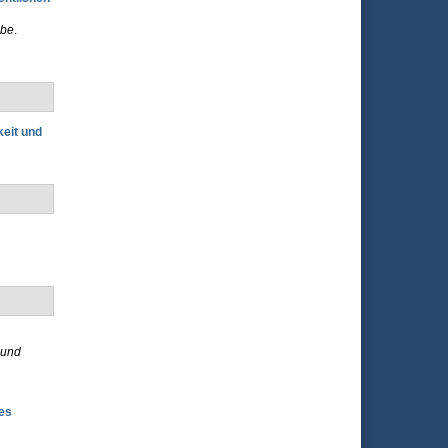
ebe
.
eit und
 und
es