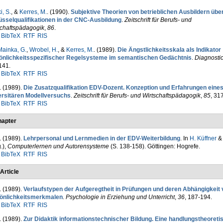
, S.
, &
Kerres, M.
. (1990).
Subjektive Theorien von be­trieblichen Ausbil­dern übe
üsselqualifikationen in der CNC-Ausbildung
.
Zeitschrift für Berufs- und
schaftspädagogik
,
86
.
BibTeX
RTF
RIS
ainka, G.
,
Wrobel, H.
, &
Kerres, M.
. (1989).
Die Ängstlich­keits­skala als Indikator
önlichkeitsspezi­fischer Regelsysteme im semantischen Gedächtnis
.
Diagnosti
141.
BibTeX
RTF
RIS
. (1989).
Die Zusatzqualifikation EDV-Dozent. Konzeption und Erfah­rungen eine
ersitären Modellversuchs
.
Zeitschrift für Berufs- und Wirtschaftspädagogik
,
85
, 31
BibTeX
RTF
RIS
apter
. (1989).
Lehrpersonal und Lernmedien in der EDV-Weiterbil­dung
. In
H. Küffner
.)
,
Computerlernen und Autorensysteme
(S. 138-158). Göttingen: Hogrefe.
BibTeX
RTF
RIS
Article
. (1989).
Verlaufstypen der Aufgeregtheit in Prü­fungen und de­ren Abhän­gig­keit
önlichkeitsmerkmalen
.
Psychologie in Erziehung und Unterricht
,
36
, 187-194.
BibTeX
RTF
RIS
. (1989).
Zur Didaktik informationstechnischer Bildung. Eine handlungstheoreti