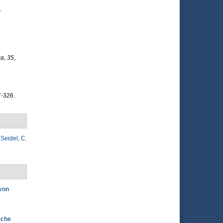
r
ca
,
35
,
s
7-326.
&
Seidel, C.
 von
sche