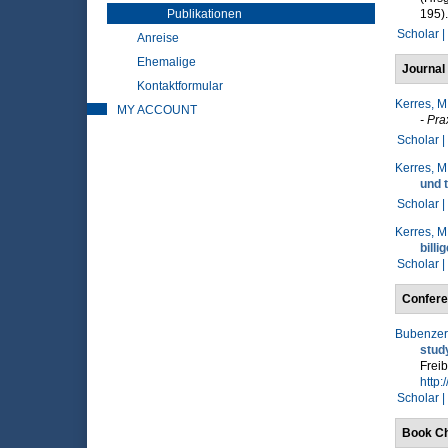
Publikationen
195).
Scholar |
Anreise
Ehemalige
Journal 
Kontaktformular
Kerres, M
MY ACCOUNT
- Pra
Scholar |
Kerres, M
und 
Scholar |
Kerres, M
billi
Scholar |
Confere
Bubenzer,
stud
Freib
http:
Scholar |
Book Ch