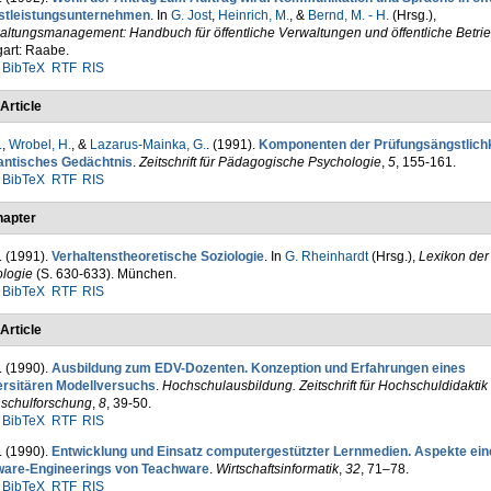
stleistungsunternehmen
. In
G. Jost
,
Heinrich, M.
, &
Bernd, M. - H.
(Hrsg.)
,
altungsmanagement: Handbuch für öffentliche Verwaltungen und öffentliche Betri
gart: Raabe.
BibTeX
RTF
RIS
Article
.
,
Wrobel, H.
, &
Lazarus-Mainka, G.
. (1991).
Kompo­nenten der Prüfungsängstlichk
ntisches Ge­dächtnis
.
Zeitschrift für Pädagogische Psychologie
,
5
, 155-161.
BibTeX
RTF
RIS
apter
. (1991).
Verhaltenstheoretische Sozio­logie
. In
G. Rheinhardt
(Hrsg.)
,
Lexikon der
ologie
(S. 630-633). München.
BibTeX
RTF
RIS
Article
. (1990).
Ausbildung zum EDV-Dozenten. Konzeption und Erfahrungen eines
ersitären Modellversuchs
.
Hochschulausbildung. Zeit­schrift für Hochschuldidaktik
schulforschung
,
8
, 39-50.
BibTeX
RTF
RIS
. (1990).
Entwicklung und Einsatz computergestützter Lernmedien. Aspekte ein
ware-Engineerings von Teachware
.
Wirtschaftsinformatik
,
32
, 71–78.
BibTeX
RTF
RIS