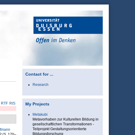
Contact for ...
Research
RTF
RIS
My Projects
Metakubi
Metavorhaben zur Kulturellen Bildung in
gesellschaftlichen Transformationen -
Teilprojekt Gestaltungsorientierte
ffmann
Bildungsforschung
?
(S. 170–