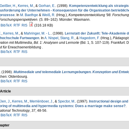
Geißler, H.
,
Kerres, M.
, &
Gorhan, E.
. (1998).
Kompetenzentwicklung als strategi
usforderung der Unternehmen - Konsequenzen für die Organisation betrieblich
prozesse
. In
M. Baethge
&
Weiß, R.
(Hrsg.)
,
Kompetenzentwicklung '98. Forschung
Forschungsperspektiven.
(S. 89–162). Münster: Waxmann.
BibTeX
RTF
RIS
(316.18 KB)
.
,
Kerres, M.
, &
Mahringer, M. - L.
. (1998).
Lernstatt der Zukunft: Tele-Akademie d
hochschule Furtwangen
. In
A. Nispel
,
Stang, R.
, &
Hagedorn, F.
(Hrsg.)
,
Pädagogi
ation mit Multimedia, Bd. 1: Analysen und Lernorte
(Bd. 1, S. 107-119). Frankfurt: 
tut für Erwachsenenbildung .
BibTeX
RTF
RIS
. (1998).
Multimediale und telemediale Lernumgebungen. Konzeption und Entwi
hen: Oldenbourg.
BibTeX
RTF
RIS
Article
Elen, J.
,
Kerres, M.
,
Merriënboer, J.
, &
Spector, M.
. (1997).
Instructional design and
oring of multimedia and hypermedia systems: Does a marriage make sense?
.
ational Technology
,
37
, 48-56.
BibTeX
RTF
RIS
apter