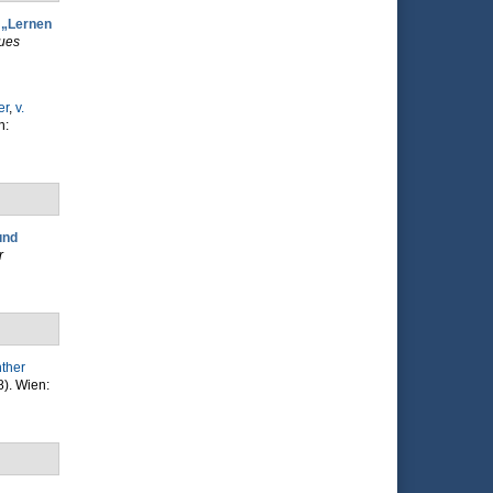
 „Lernen
eues
er
,
v.
n:
und
r
nther
8). Wien: