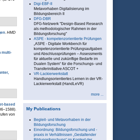
Digi-EBF-II
Metavorhaben Digitalisierung im
Bildungsbereich II
DFG-DBR
DFG-Netzwerk "Design-Based Research
als methodologischer Rahmen in der
gen
.
HMD
Bildungsforschung"
ASPE - kompetenzorientierte Prüfungen
„ASPE - Digitale Workbench für
kompetenzorientierte Prüfungsaufgaben
 multi-
und Abschlussprüfungen – Assessments
für aktuelle und zukünftige Bedarfe im
Dualen System“ für die Forschungs- und
Transferinitiative ASCOT +
nter,
VR-Lackierwerkstatt
Handlungsorientiertes Lernen in der VR-
Lackierwerkstatt (HandLeVR)
more ...
net-based
My Publications
586–1588).
rufen von
Begleit- und Metavorhaben in der
Bildungsforschung
Einordnung: Bildungsforschung und -
praxis in Verhältnissen „Gestaltender
Bildungsforschung“ im Kontext der