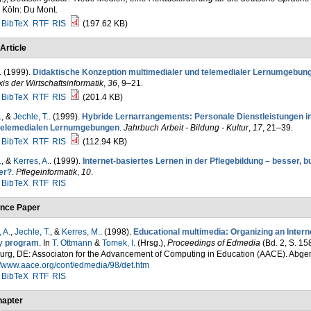
 Köln: Du Mont.
BibTeX
RTF
RIS
(197.62 KB)
Article
. (1999).
Didaktische Konzeption multimedialer und telemedialer Lernumgebun
xis der Wirtschaftsinformatik
,
36
, 9–21.
BibTeX
RTF
RIS
(201.4 KB)
.
, &
Jechle, T.
. (1999).
Hybride Lernarrangements: Personale Dienstleistungen in
telemedialen Lernumgebungen
.
Jahrbuch Arbeit - Bildung - Kultur
,
17
, 21–39.
BibTeX
RTF
RIS
(112.94 KB)
.
, &
Kerres, A.
. (1999).
Internet-basiertes Lernen in der Pflegebildung – besser, bu
ger?
.
Pflegeinformatik
,
10
.
BibTeX
RTF
RIS
nce Paper
 A.
,
Jechle, T.
, &
Kerres, M.
. (1998).
Educational multimedia: Organizing an Inter
y program
. In
T. Ottmann
&
Tomek, I.
(Hrsg.)
,
Proceedings of Edmedia
(Bd. 2, S. 1
urg, DE: Associaton for the Advancement of Computing in Education (AACE). Abge
//www.aace.org/conf/edmedia/98/det.htm
BibTeX
RTF
RIS
apter