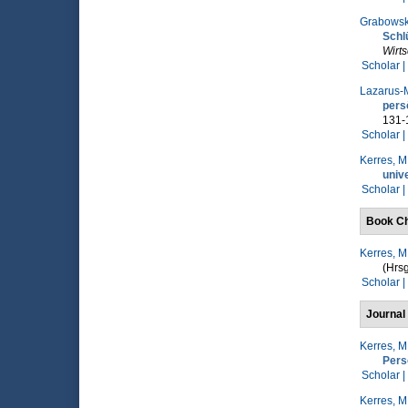
Grabowski
Schl
Wirt
Scholar |
Lazarus-M
pers
131-
Scholar |
Kerres, M
univ
Scholar |
Book Ch
Kerres, M
(Hrsg
Scholar |
Journal 
Kerres, M
Pers
Scholar |
Kerres, M