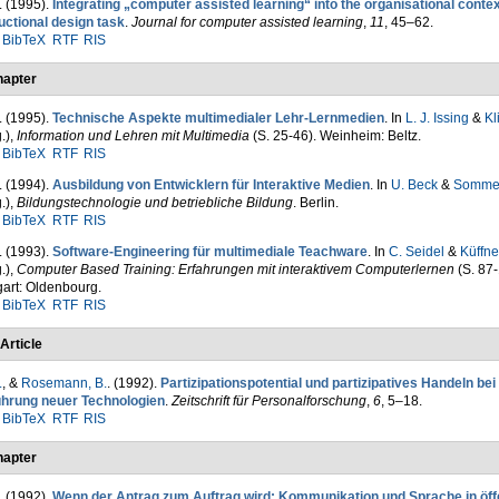
. (1995).
Integrating „computer assisted learning“ into the organisational contex
uctional design task
.
Journal for computer assisted learning
,
11
, 45–62.
BibTeX
RTF
RIS
apter
. (1995).
Technische Aspekte multimedialer Lehr-Lernmedien
. In
L. J. Issing
&
Kl
.)
,
Information und Lehren mit Multimedia
(S. 25-46). Weinheim: Beltz.
BibTeX
RTF
RIS
. (1994).
Ausbildung von Entwicklern für Interaktive Medien
. In
U. Beck
&
Sommer
.)
,
Bildungstechnologie und betriebliche Bildung
. Berlin.
BibTeX
RTF
RIS
. (1993).
Software-Engineering für multimediale Teachware
. In
C. Seidel
&
Küffne
.)
,
Computer Based Training: Erfahrungen mit inter­aktivem Computerlernen
(S. 87-
gart: Oldenbourg.
BibTeX
RTF
RIS
Article
.
, &
Rosemann, B.
. (1992).
Partizipationspotential und partizipatives Handeln bei
ührung neuer Tech­nologien
.
Zeitschrift für Per­sonal­for­schung
,
6
, 5–18.
BibTeX
RTF
RIS
apter
. (1992).
Wenn der Antrag zum Auftrag wird: Kommunikation und Sprache in öff