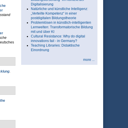
Digitalisierung
sche
Natürliche und künstliche Intelligenz:
er
„Verteilte Kompetenz“ in einer
sstand
postdigitalen Bildungstheorie
Problemlösen in künstlich-intelligenten
Lernwelten: Transformatorische Bildung
mit und über KI
er
Cultural Resistance: Why do digital
sche
innovations fail - in Germany?
Deutsches
Teaching Libraries: Didaktische
Einordnung
more ...
cklung
.
 the