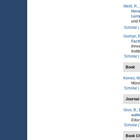
Weiß, R.
,
Hera
Lern
und 
Scholar |
Gorhan, E
Fach
Innov
Insti
Scholar |
Book
Kerres, M
Münc
Scholar |
Journal 
Gros, B.
,
auth
Educ
Scholar |
Book Ch