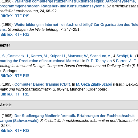
. (1996).
Varianten computergestützten Instruktionsdesigns: Autoren­systeme,
programmgeneratoren, Ratgeber- und Konsultations­syteme
.
Unterrichtswissens
chrift für Lern­for­schung
,
24
, 68–92.
BibTeX
RTF
RIS
. (1996).
Weiterbildung im Internet - einfach und billig? Zur Organisation des Tele
ens
.
Grundlagen der Weiterbildung
,
7
, 247–251.
BibTeX
RTF
RIS
apter
, S.
,
Gammack, J.
,
Kerres, M.
,
Kuiper, H.
,
Mansour, W.
,
Scandura, A.
, &
Schöpf, K.
. (
ating the Production of Instructional Material
. In
R. D. Tennyson
&
Barron, A. E.
mating Instructional Design: Computer-Based Development and Delivery Tools
(S. 
n: Springer.
BibTeX
RTF
RIS
. (1995).
Computer Based Training (CBT)
. In
M. Géza Zilahi-Szabó
(Hrsg.)
,
Lexiko
matik und Wirtschaftsinformatik
(S. 90-94). München: Oldenbourg.
BibTeX
RTF
RIS
Article
. (1995).
Der Studiengang Medieninformatik. Erfahrungen der Fach­hochschule
wangen (Schwarzwald)
.
Zeitschrift für berufs­kundliche Information und Dokumentat
-3534.
BibTeX
RTF
RIS