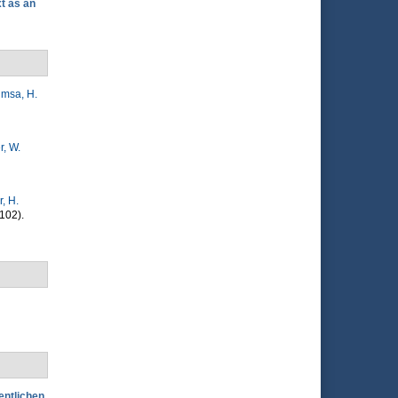
t as an
imsa, H.
, W.
r, H.
102).
entlichen