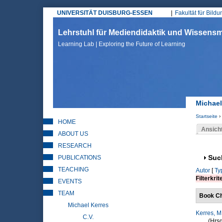
UNIVERSITÄT DUISBURG-ESSEN
Fakultät für Bild
Hauptmenü
Lehrstuhl für Mediendidaktik und Wissen
Learning Lab | Exploring the Future of Learning
Michael
Startseite
›
HOME
Sie sin
Ansich
ABOUT US
Haupt
RESEARCH
PUBLICATIONS
Anz
Suc
TEACHING
Autor
[
Ty
Filterkrit
EVENTS
TEAM
Book Ch
Michael Kerres
Kerres, M
C.V.
(Hrsg