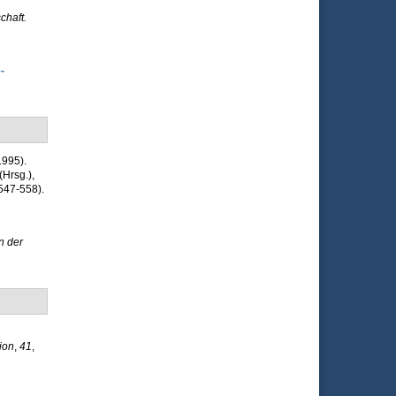
chaft.
-
1995).
(Hrsg.)
,
547-558).
n der
ion
,
41
,