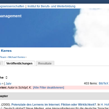
Jump to Navigation
ungswissenschaften
Institut für Berufs- und Weiterbildung
smanagement
 Kerres
Team
›
Michael Kerres
›
d hier
t
Veröffentlichungen
Resultate
(aktiver Reiter)
-Reiter
eigen
he
403 Items:
BibTeX
p
]
Jahr
erien:
Autor
is
Schöpf, K.
[Alle Filter deaktivieren]
apter
. (2000).
Potenziale des Lernens im Internet: Fiktion oder Wirklichkeit?
. In
H. Ho
.)
,
Deutsch global? Neue Medien, eine Herausforderung für die deutsche Sprache