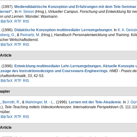
. (1997).
Mediendidaktische Konzeption und Erfahrungen mit dem Tele-Seminar
ternet“.
. In
H. Simon
(Hrsg.)
,
Virtueller Campus. Forschung und Entwicklung für n
en und Lernen
. Münster: Waxmann.
BibTeX
RTF
RIS
. (1996).
Didaktische Konzeption multimedialer Lernumgebungen
. In
K. A. Geissl
sberg, G.
, &
Reinartz, M.
(Hrsg.)
,
Handbuch Personalentwicklung und Training
. Köl
cher Wirtschaftsdienst.
BibTeX
RTF
RIS
Article
. (1996).
Entwicklung multimedialer Lehr-Lernumgebungen. Aktuelle Konzepte 
zeuge des Instruktionsdesigns und Courseware-Engineerings
.
HMD - Praxis de
chaftsinformatik
,
33
, 42-53.
BibTeX
RTF
RIS
apter
.
,
Berroth, R.
, &
Mahringer, M. - L.
. (1996).
Lernen mit der Tele-Akademie
. In
J. Gü
.)
,
Tele-Teaching mittels Videokonferenzen. Internationale Perspektiven
(S. 111-11
üller.
BibTeX
RTF
RIS
Article