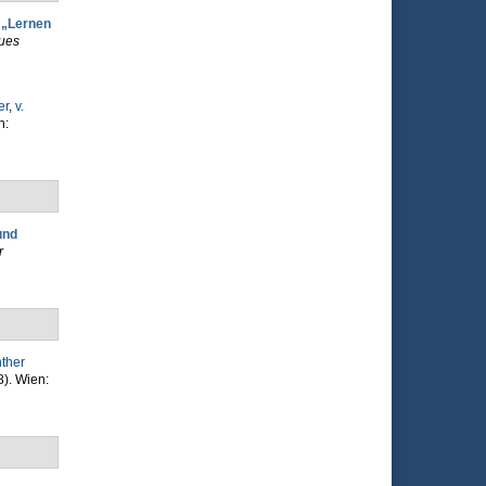
 „Lernen
eues
er
,
v.
n:
und
r
nther
8). Wien: