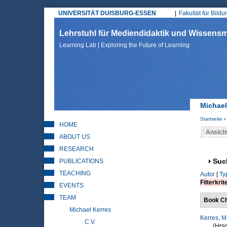
UNIVERSITÄT DUISBURG-ESSEN
Fakultät für Bild
Hauptmenü
Lehrstuhl für Mediendidaktik und Wissen
Learning Lab | Exploring the Future of Learning
Michael
Startseite
›
HOME
Sie sin
Ansich
ABOUT US
Haupt
RESEARCH
PUBLICATIONS
Anz
Suc
TEACHING
Autor
[
Ty
Filterkrit
EVENTS
TEAM
Book Ch
Michael Kerres
Kerres, M
C.V.
(Hrsg