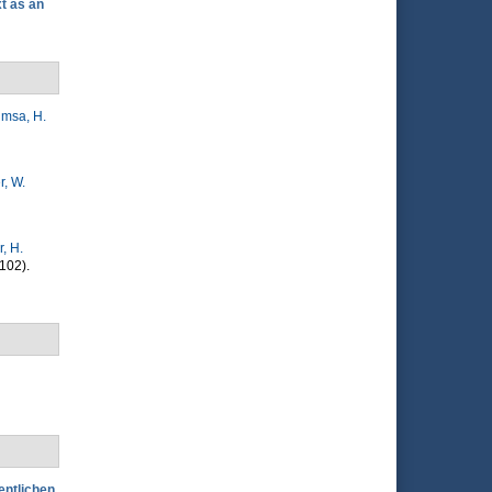
t as an
imsa, H.
, W.
r, H.
102).
entlichen