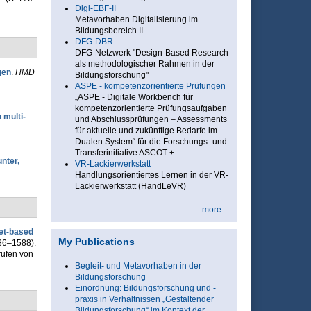
Digi-EBF-II
Metavorhaben Digitalisierung im
Bildungsbereich II
DFG-DBR
DFG-Netzwerk "Design-Based Research
als methodologischer Rahmen in der
gen
.
HMD
Bildungsforschung"
ASPE - kompetenzorientierte Prüfungen
„ASPE - Digitale Workbench für
kompetenzorientierte Prüfungsaufgaben
 multi-
und Abschlussprüfungen – Assessments
für aktuelle und zukünftige Bedarfe im
Dualen System“ für die Forschungs- und
Transferinitiative ASCOT +
nter,
VR-Lackierwerkstatt
Handlungsorientiertes Lernen in der VR-
Lackierwerkstatt (HandLeVR)
more ...
net-based
My Publications
586–1588).
rufen von
Begleit- und Metavorhaben in der
Bildungsforschung
Einordnung: Bildungsforschung und -
praxis in Verhältnissen „Gestaltender
Bildungsforschung“ im Kontext der