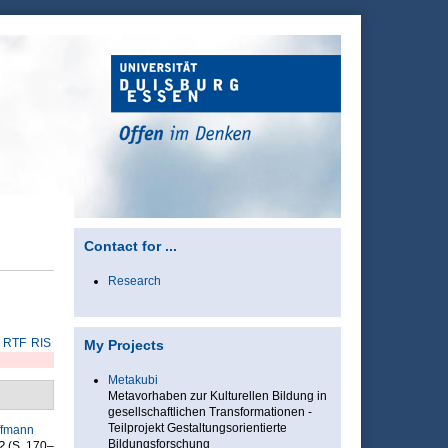
Contact for ...
Research
RTF
RIS
My Projects
Metakubi
Metavorhaben zur Kulturellen Bildung in
gesellschaftlichen Transformationen -
Teilprojekt Gestaltungsorientierte
ffmann
Bildungsforschung
?
(S. 170–