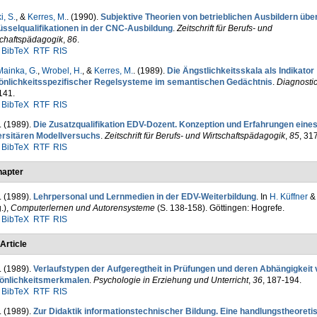
, S.
, &
Kerres, M.
. (1990).
Subjektive Theorien von be­trieblichen Ausbil­dern übe
üsselqualifikationen in der CNC-Ausbildung
.
Zeitschrift für Berufs- und
schaftspädagogik
,
86
.
BibTeX
RTF
RIS
ainka, G.
,
Wrobel, H.
, &
Kerres, M.
. (1989).
Die Ängstlich­keits­skala als Indikator
önlichkeitsspezi­fischer Regelsysteme im semantischen Gedächtnis
.
Diagnosti
141.
BibTeX
RTF
RIS
. (1989).
Die Zusatzqualifikation EDV-Dozent. Konzeption und Erfah­rungen eine
ersitären Modellversuchs
.
Zeitschrift für Berufs- und Wirtschaftspädagogik
,
85
, 31
BibTeX
RTF
RIS
apter
. (1989).
Lehrpersonal und Lernmedien in der EDV-Weiterbil­dung
. In
H. Küffner
.)
,
Computerlernen und Autorensysteme
(S. 138-158). Göttingen: Hogrefe.
BibTeX
RTF
RIS
Article
. (1989).
Verlaufstypen der Aufgeregtheit in Prü­fungen und de­ren Abhän­gig­keit
önlichkeitsmerkmalen
.
Psychologie in Erziehung und Unterricht
,
36
, 187-194.
BibTeX
RTF
RIS
. (1989).
Zur Didaktik informationstechnischer Bildung. Eine handlungstheoreti