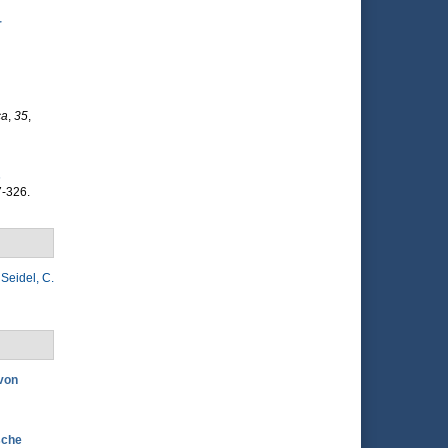
r
ca
,
35
,
s
7-326.
&
Seidel, C.
 von
sche