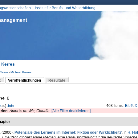
Jump to Navigation
ungswissenschaften
Institut für Berufs- und Weiterbildung
smanagement
 Kerres
Team
›
Michael Kerres
›
d hier
t
Veröffentlichungen
Resultate
(aktiver Reiter)
-Reiter
eigen
he
403 Items:
BibTeX
p
]
Jahr
erien:
Autor
is
de Witt, Claudia
[Alle Filter deaktivieren]
apter
. (2000).
Potenziale des Lernens im Internet: Fiktion oder Wirklichkeit?
. In
H. Ho
.)
,
Deutsch global? Neue Medien, eine Herausforderung für die deutsche Sprache