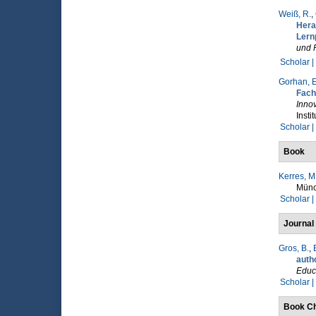
Weiß, R.
,
Hera
Lern
und 
Scholar |
Gorhan, E
Fach
Innov
Insti
Scholar |
Book
Kerres, M
Münc
Scholar |
Journal 
Gros, B.
,
auth
Educ
Scholar |
Book Ch