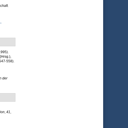
chaft.
-
1995).
(Hrsg.)
,
547-558).
n der
ion
,
41
,