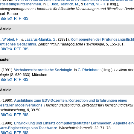
stleistungsunternehmen
. In
G. Jost
,
Heinrich, M.
, &
Bernd, M. - H.
(Hrsg.)
,
altungsmanagement: Handbuch für öffentliche Verwaltungen und öffentliche Betri
gart: Raabe.
BibTeX
RTF
RIS
Article
.
,
Wrobel, H.
, &
Lazarus-Mainka, G.
. (1991).
Kompo­nenten der Prüfungsängstlichk
ntisches Ge­dächtnis
.
Zeitschrift für Pädagogische Psychologie
,
5
, 155-161.
BibTeX
RTF
RIS
apter
. (1991).
Verhaltenstheoretische Sozio­logie
. In
G. Rheinhardt
(Hrsg.)
,
Lexikon der
ologie
(S. 630-633). München.
BibTeX
RTF
RIS
Article
. (1990).
Ausbildung zum EDV-Dozenten. Konzeption und Erfahrungen eines
ersitären Modellversuchs
.
Hochschulausbildung. Zeit­schrift für Hochschuldidaktik
schulforschung
,
8
, 39-50.
BibTeX
RTF
RIS
. (1990).
Entwicklung und Einsatz computergestützter Lernmedien. Aspekte ein
ware-Engineerings von Teachware
.
Wirtschaftsinformatik
,
32
, 71–78.
BibTeX
RTF
RIS