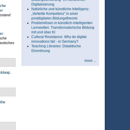
Digitalisierung
sche
Natürliche und künstliche Intelligenz:
er
„Verteilte Kompetenz“ in einer
sstand
postdigitalen Bildungstheorie
Problemlösen in künstlich-intelligenten
Lernwelten: Transformatorische Bildung
mit und über KI
er
Cultural Resistance: Why do digital
sche
innovations fail - in Germany?
Deutsches
Teaching Libraries: Didaktische
Einordnung
more ...
cklung
.
 the