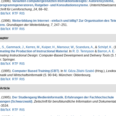
. (1996).
Varianten computergestützten Instruktionsdesigns: Autoren­systeme,
programmgeneratoren, Ratgeber- und Konsultations­syteme
.
Unterrichtswissens
chrift für Lern­for­schung
,
24
, 68–92.
BibTeX
RTF
RIS
. (1996).
Weiterbildung im Internet - einfach und billig? Zur Organisation des Tele
ens
.
Grundlagen der Weiterbildung
,
7
, 247–251.
BibTeX
RTF
RIS
apter
, S.
,
Gammack, J.
,
Kerres, M.
,
Kuiper, H.
,
Mansour, W.
,
Scandura, A.
, &
Schöpf, K.
. (
ating the Production of Instructional Material
. In
R. D. Tennyson
&
Barron, A. E.
mating Instructional Design: Computer-Based Development and Delivery Tools
(S. 
n: Springer.
BibTeX
RTF
RIS
. (1995).
Computer Based Training (CBT)
. In
M. Géza Zilahi-Szabó
(Hrsg.)
,
Lexiko
matik und Wirtschaftsinformatik
(S. 90-94). München: Oldenbourg.
BibTeX
RTF
RIS
Article
. (1995).
Der Studiengang Medieninformatik. Erfahrungen der Fach­hochschule
wangen (Schwarzwald)
.
Zeitschrift für berufs­kundliche Information und Dokumentat
-3534.
BibTeX
RTF
RIS