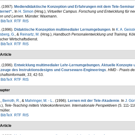
. (1997).
Mediendidaktische Konzeption und Erfahrungen mit dem Tele-Seminar
ternet“.
. In
H. Simon
(Hrsg.)
,
Virtueller Campus. Forschung und Entwicklung für n
en und Lernen
. Münster: Waxmann.
BibTeX
RTF
RIS
. (1996).
Didaktische Konzeption multimedialer Lernumgebungen
. In
K. A. Geissl
sberg, G.
, &
Reinartz, M.
(Hrsg.)
,
Handbuch Personalentwicklung und Training
. Köl
cher Wirtschaftsdienst.
BibTeX
RTF
RIS
Article
. (1996).
Entwicklung multimedialer Lehr-Lernumgebungen. Aktuelle Konzepte 
zeuge des Instruktionsdesigns und Courseware-Engineerings
.
HMD - Praxis de
chaftsinformatik
,
33
, 42-53.
BibTeX
RTF
RIS
apter
.
,
Berroth, R.
, &
Mahringer, M. - L.
. (1996).
Lernen mit der Tele-Akademie
. In
J. Gü
.)
,
Tele-Teaching mittels Videokonferenzen. Internationale Perspektiven
(S. 111-11
üller.
BibTeX
RTF
RIS
Article