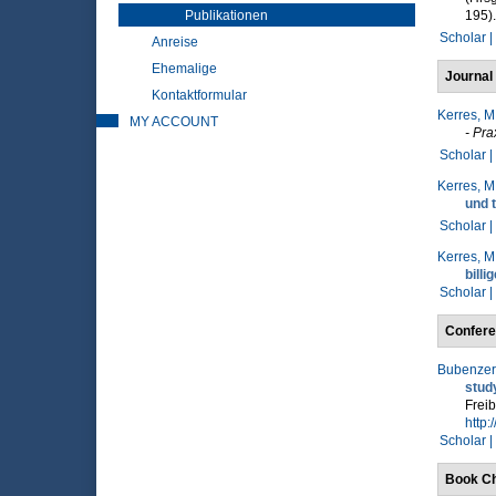
Publikationen
195).
Scholar |
Anreise
Ehemalige
Journal 
Kontaktformular
Kerres, M
MY ACCOUNT
- Pra
Scholar |
Kerres, M
und 
Scholar |
Kerres, M
billi
Scholar |
Confere
Bubenzer,
stud
Freib
http:
Scholar |
Book Ch