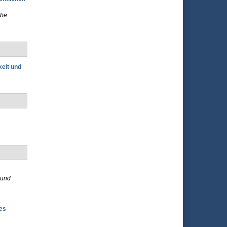
ebe
.
eit und
 und
es