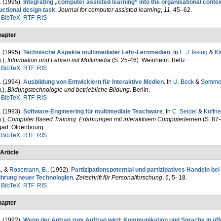
. (1995).
Integrating „computer assisted learning“ into the organisational contex
uctional design task
.
Journal for computer assisted learning
,
11
, 45–62.
BibTeX
RTF
RIS
apter
. (1995).
Technische Aspekte multimedialer Lehr-Lernmedien
. In
L. J. Issing
&
Kl
.)
,
Information und Lehren mit Multimedia
(S. 25-46). Weinheim: Beltz.
BibTeX
RTF
RIS
. (1994).
Ausbildung von Entwicklern für Interaktive Medien
. In
U. Beck
&
Sommer
.)
,
Bildungstechnologie und betriebliche Bildung
. Berlin.
BibTeX
RTF
RIS
. (1993).
Software-Engineering für multimediale Teachware
. In
C. Seidel
&
Küffne
.)
,
Computer Based Training: Erfahrungen mit inter­aktivem Computerlernen
(S. 87-
gart: Oldenbourg.
BibTeX
RTF
RIS
Article
.
, &
Rosemann, B.
. (1992).
Partizipationspotential und partizipatives Handeln bei
ührung neuer Tech­nologien
.
Zeitschrift für Per­sonal­for­schung
,
6
, 5–18.
BibTeX
RTF
RIS
apter
. (1992).
Wenn der Antrag zum Auftrag wird: Kommunikation und Sprache in öff