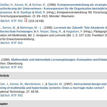
Geißler, H.
,
Kerres, M.
, &
Gorhan, E.
. (1998).
Kompetenzentwicklung als strategi
usforderung der Unternehmen - Konsequenzen für die Organisation betrieblich
prozesse
. In
M. Baethge
&
Weiß, R.
(Hrsg.)
,
Kompetenzentwicklung '98. Forschung
Forschungsperspektiven.
(S. 89–162). Münster: Waxmann.
BibTeX
RTF
RIS
(316.18 KB)
.
,
Kerres, M.
, &
Mahringer, M. - L.
. (1998).
Lernstatt der Zukunft: Tele-Akademie d
hochschule Furtwangen
. In
A. Nispel
,
Stang, R.
, &
Hagedorn, F.
(Hrsg.)
,
Pädagogi
ation mit Multimedia, Bd. 1: Analysen und Lernorte
(Bd. 1, S. 107-119). Frankfurt: 
tut für Erwachsenenbildung .
BibTeX
RTF
RIS
. (1998).
Multimediale und telemediale Lernumgebungen. Konzeption und Entwi
hen: Oldenbourg.
BibTeX
RTF
RIS
Article
Elen, J.
,
Kerres, M.
,
Merriënboer, J.
, &
Spector, M.
. (1997).
Instructional design and
oring of multimedia and hypermedia systems: Does a marriage make sense?
.
ational Technology
,
37
, 48-56.
BibTeX
RTF
RIS
apter