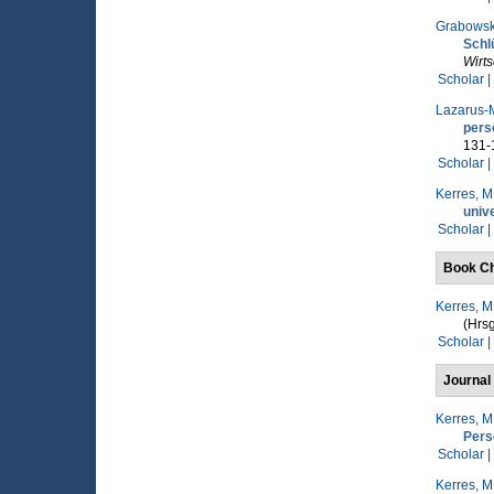
Grabowski
Schl
Wirt
Scholar |
Lazarus-M
pers
131-
Scholar |
Kerres, M
univ
Scholar |
Book Ch
Kerres, M
(Hrsg
Scholar |
Journal 
Kerres, M
Pers
Scholar |
Kerres, M