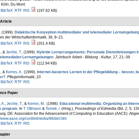
 Köln: Du Mont.
BibTeX
RTF
RIS
(197.62 KB)
Article
. (1999).
Didaktische Konzeption multimedialer und telemedialer Lernumgebun
xis der Wirtschaftsinformatik
,
36
, 9–21.
BibTeX
RTF
RIS
(201.4 KB)
.
, &
Jechle, T.
. (1999).
Hybride Lernarrangements: Personale Dienstleistungen in
telemedialen Lernumgebungen
.
Jahrbuch Arbeit - Bildung - Kultur
,
17
, 21–39.
BibTeX
RTF
RIS
(112.94 KB)
.
, &
Kerres, A.
. (1999).
Internet-basiertes Lernen in der Pflegebildung – besser, bu
ger?
.
Pflegeinformatik
,
10
.
BibTeX
RTF
RIS
nce Paper
 A.
,
Jechle, T.
, &
Kerres, M.
. (1998).
Educational multimedia: Organizing an Inter
y program
. In
T. Ottmann
&
Tomek, I.
(Hrsg.)
,
Proceedings of Edmedia
(Bd. 2, S. 1
urg, DE: Associaton for the Advancement of Computing in Education (AACE). Abge
//www.aace.org/conf/edmedia/98/det.htm
BibTeX
RTF
RIS
apter