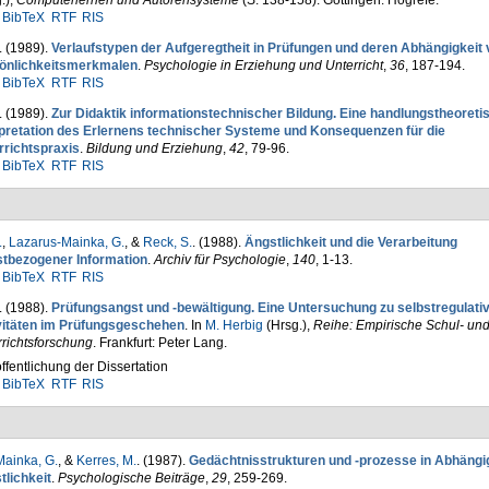
.)
,
Computerlernen und Autorensysteme
(S. 138-158). Göttingen: Hogrefe.
BibTeX
RTF
RIS
. (1989).
Verlaufstypen der Aufgeregtheit in Prü­fungen und de­ren Abhän­gig­keit
önlichkeitsmerkmalen
.
Psychologie in Erziehung und Unterricht
,
36
, 187-194.
BibTeX
RTF
RIS
. (1989).
Zur Didaktik informationstechnischer Bildung. Eine handlungstheoreti
rpretation des Erlernens technischer Systeme und Konsequenzen für die
rrichtspraxis
.
Bildung und Erziehung
,
42
, 79-96.
BibTeX
RTF
RIS
.
,
Lazarus-Mainka, G.
, &
Reck, S.
. (1988).
Ängstlichkeit und die Verarbeitung
stbezogener Information
.
Archiv für Psychologie
,
140
, 1-13.
BibTeX
RTF
RIS
. (1988).
Prüfungsangst und -bewältigung. Eine Un­tersuchung zu selbstregulati
vitäten im Prüfungsgeschehen
. In
M. Herbig
(Hrsg.)
,
Reihe: Empirische Schul- un
richtsforschung
. Frankfurt: Peter Lang.
ffentlichung der Dissertation
BibTeX
RTF
RIS
ainka, G.
, &
Kerres, M.
. (1987).
Gedächtnisstrukturen und -prozesse in Abhängi
tlichkeit
.
Psychologische Beiträge
,
29
, 259-269.