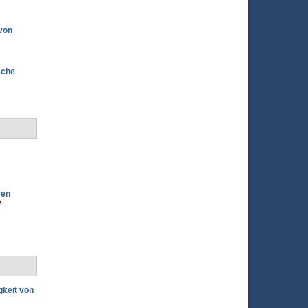
 von
sche
ven
d
gkeit von