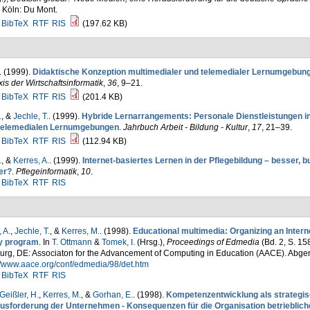
 Köln: Du Mont.
BibTeX
RTF
RIS
(197.62 KB)
. (1999).
Didaktische Konzeption multimedialer und telemedialer Lernumgebun
xis der Wirtschaftsinformatik
,
36
, 9–21.
BibTeX
RTF
RIS
(201.4 KB)
.
, &
Jechle, T.
. (1999).
Hybride Lernarrangements: Personale Dienstleistungen in
telemedialen Lernumgebungen
.
Jahrbuch Arbeit - Bildung - Kultur
,
17
, 21–39.
BibTeX
RTF
RIS
(112.94 KB)
.
, &
Kerres, A.
. (1999).
Internet-basiertes Lernen in der Pflegebildung – besser, bu
ger?
.
Pflegeinformatik
,
10
.
BibTeX
RTF
RIS
 A.
,
Jechle, T.
, &
Kerres, M.
. (1998).
Educational multimedia: Organizing an Inter
y program
. In
T. Ottmann
&
Tomek, I.
(Hrsg.)
,
Proceedings of Edmedia
(Bd. 2, S. 1
urg, DE: Associaton for the Advancement of Computing in Education (AACE). Abge
//www.aace.org/conf/edmedia/98/det.htm
BibTeX
RTF
RIS
Geißler, H.
,
Kerres, M.
, &
Gorhan, E.
. (1998).
Kompetenzentwicklung als strategi
usforderung der Unternehmen - Konsequenzen für die Organisation betrieblich