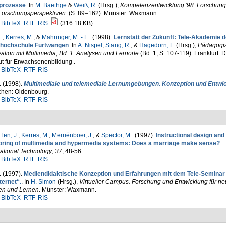
prozesse
. In
M. Baethge
&
Weiß, R.
(Hrsg.)
,
Kompetenzentwicklung '98. Forschung
Forschungsperspektiven.
(S. 89–162). Münster: Waxmann.
BibTeX
RTF
RIS
(316.18 KB)
.
,
Kerres, M.
, &
Mahringer, M. - L.
. (1998).
Lernstatt der Zukunft: Tele-Akademie d
hochschule Furtwangen
. In
A. Nispel
,
Stang, R.
, &
Hagedorn, F.
(Hrsg.)
,
Pädagogi
ation mit Multimedia, Bd. 1: Analysen und Lernorte
(Bd. 1, S. 107-119). Frankfurt: 
tut für Erwachsenenbildung .
BibTeX
RTF
RIS
. (1998).
Multimediale und telemediale Lernumgebungen. Konzeption und Entwi
hen: Oldenbourg.
BibTeX
RTF
RIS
Elen, J.
,
Kerres, M.
,
Merriënboer, J.
, &
Spector, M.
. (1997).
Instructional design and
oring of multimedia and hypermedia systems: Does a marriage make sense?
.
ational Technology
,
37
, 48-56.
BibTeX
RTF
RIS
. (1997).
Mediendidaktische Konzeption und Erfahrungen mit dem Tele-Seminar
ternet“.
. In
H. Simon
(Hrsg.)
,
Virtueller Campus. Forschung und Entwicklung für n
en und Lernen
. Münster: Waxmann.
BibTeX
RTF
RIS