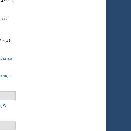
547-558).
n der
ion
,
41
,
t as an
imsa, H.
, W.