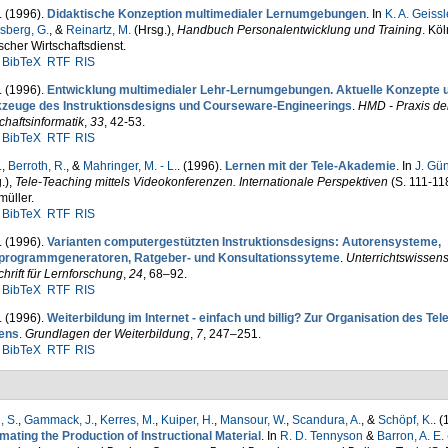
. (1996).
Didaktische Konzeption multimedialer Lernumgebungen
. In
K. A. Geissl
sberg, G.
, &
Reinartz, M.
(Hrsg.)
,
Handbuch Personalentwicklung und Training
. Köl
cher Wirtschaftsdienst.
BibTeX
RTF
RIS
. (1996).
Entwicklung multimedialer Lehr-Lernumgebungen. Aktuelle Konzepte 
zeuge des Instruktionsdesigns und Courseware-Engineerings
.
HMD - Praxis de
chaftsinformatik
,
33
, 42-53.
BibTeX
RTF
RIS
.
,
Berroth, R.
, &
Mahringer, M. - L.
. (1996).
Lernen mit der Tele-Akademie
. In
J. Gü
.)
,
Tele-Teaching mittels Videokonferenzen. Internationale Perspektiven
(S. 111-11
üller.
BibTeX
RTF
RIS
. (1996).
Varianten computergestützten Instruktionsdesigns: Autoren­systeme,
programmgeneratoren, Ratgeber- und Konsultations­syteme
.
Unterrichtswissens
chrift für Lern­for­schung
,
24
, 68–92.
BibTeX
RTF
RIS
. (1996).
Weiterbildung im Internet - einfach und billig? Zur Organisation des Tele
ens
.
Grundlagen der Weiterbildung
,
7
, 247–251.
BibTeX
RTF
RIS
, S.
,
Gammack, J.
,
Kerres, M.
,
Kuiper, H.
,
Mansour, W.
,
Scandura, A.
, &
Schöpf, K.
. (
ating the Production of Instructional Material
. In
R. D. Tennyson
&
Barron, A. E.