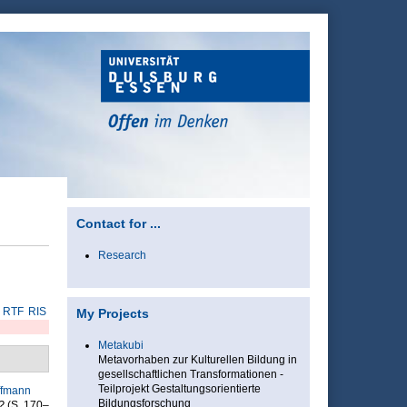
Contact for ...
Research
RTF
RIS
My Projects
Metakubi
Metavorhaben zur Kulturellen Bildung in
gesellschaftlichen Transformationen -
Teilprojekt Gestaltungsorientierte
ffmann
Bildungsforschung
?
(S. 170–