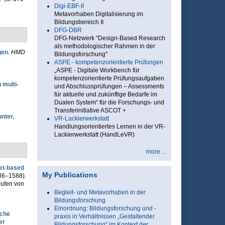
Digi-EBF-II
Metavorhaben Digitalisierung im
Bildungsbereich II
DFG-DBR
DFG-Netzwerk "Design-Based Research
als methodologischer Rahmen in der
gen
.
HMD
Bildungsforschung"
ASPE - kompetenzorientierte Prüfungen
„ASPE - Digitale Workbench für
kompetenzorientierte Prüfungsaufgaben
 multi-
und Abschlussprüfungen – Assessments
für aktuelle und zukünftige Bedarfe im
Dualen System“ für die Forschungs- und
Transferinitiative ASCOT +
nter,
VR-Lackierwerkstatt
Handlungsorientiertes Lernen in der VR-
Lackierwerkstatt (HandLeVR)
more ...
net-based
My Publications
586–1588).
rufen von
Begleit- und Metavorhaben in der
Bildungsforschung
Einordnung: Bildungsforschung und -
sche
praxis in Verhältnissen „Gestaltender
er
Bildungsforschung“ im Kontext der