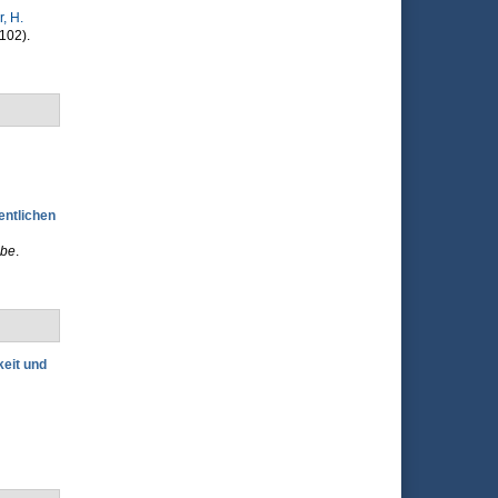
r, H.
102).
entlichen
ebe
.
eit und