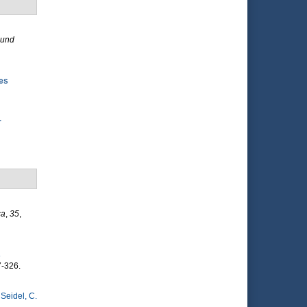
 und
es
r
ca
,
35
,
s
7-326.
&
Seidel, C.