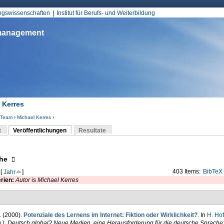
Jump to Navigation
ungswissenschaften
Institut für Berufs- und Weiterbildung
smanagement
 Kerres
Team
›
Michael Kerres
›
d hier
t
Veröffentlichungen
Resultate
(aktiver Reiter)
-Reiter
eigen
he
403 Items:
BibTeX
[
Jahr
]
erien:
Autor
is
Michael Kerres
. (2000).
Potenziale des Lernens im Internet: Fiktion oder Wirklichkeit?
. In
H. Ho
.)
,
Deutsch global? Neue Medien, eine Herausforderung für die deutsche Sprache