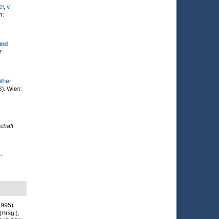
er
,
v.
n:
und
r
nther
8). Wien:
chaft.
-
1995).
(Hrsg.)
,