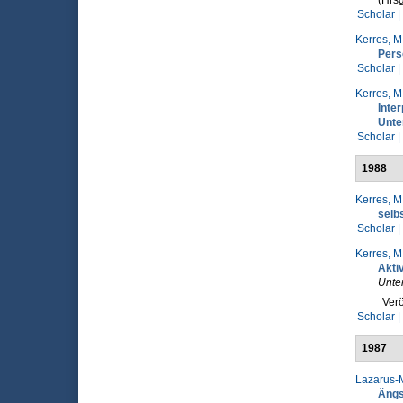
(Hrsg
Scholar |
Kerres, M
Pers
Scholar |
Kerres, M
Inte
Unte
Scholar |
1988
Kerres, M
selb
Scholar |
Kerres, M
Akti
Unter
Verö
Scholar |
1987
Lazarus-M
Ängs