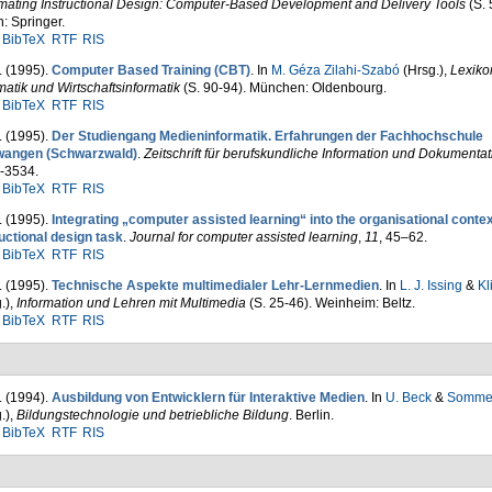
mating Instructional Design: Computer-Based Development and Delivery Tools
(S. 
n: Springer.
BibTeX
RTF
RIS
. (1995).
Computer Based Training (CBT)
. In
M. Géza Zilahi-Szabó
(Hrsg.)
,
Lexiko
matik und Wirtschaftsinformatik
(S. 90-94). München: Oldenbourg.
BibTeX
RTF
RIS
. (1995).
Der Studiengang Medieninformatik. Erfahrungen der Fach­hochschule
wangen (Schwarzwald)
.
Zeitschrift für berufs­kundliche Information und Dokumentat
-3534.
BibTeX
RTF
RIS
. (1995).
Integrating „computer assisted learning“ into the organisational contex
uctional design task
.
Journal for computer assisted learning
,
11
, 45–62.
BibTeX
RTF
RIS
. (1995).
Technische Aspekte multimedialer Lehr-Lernmedien
. In
L. J. Issing
&
Kl
.)
,
Information und Lehren mit Multimedia
(S. 25-46). Weinheim: Beltz.
BibTeX
RTF
RIS
. (1994).
Ausbildung von Entwicklern für Interaktive Medien
. In
U. Beck
&
Sommer
.)
,
Bildungstechnologie und betriebliche Bildung
. Berlin.
BibTeX
RTF
RIS