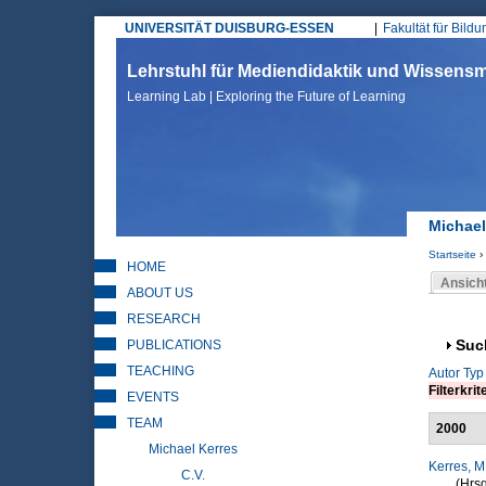
UNIVERSITÄT DUISBURG-ESSEN
Fakultät für Bild
Hauptmenü
Lehrstuhl für Mediendidaktik und Wissen
Learning Lab | Exploring the Future of Learning
Michael
Startseite
›
HOME
Sie sin
Ansich
ABOUT US
Haupt
RESEARCH
PUBLICATIONS
Anz
Suc
TEACHING
Autor
Typ
Filterkrit
EVENTS
TEAM
2000
Michael Kerres
Kerres, M
C.V.
(Hrsg