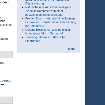
sstand
Digitalisierung
Natürliche und künstliche Intelligenz:
„Verteilte Kompetenz“ in einer
postdigitalen Bildungstheorie
er
Problemlösen in künstlich-intelligenten
sche
Lernwelten: Transformatorische Bildung
Deutsches
mit und über KI
Cultural Resistance: Why do digital
innovations fail - in Germany?
Teaching Libraries: Didaktische
cklung
.
Einordnung
more ...
 the
 „Lernen
eues