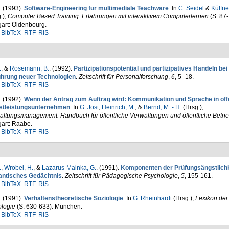
. (1993).
Software-Engineering für multimediale Teachware
. In
C. Seidel
&
Küffne
.)
,
Computer Based Training: Erfahrungen mit inter­aktivem Computerlernen
(S. 87-
gart: Oldenbourg.
BibTeX
RTF
RIS
.
, &
Rosemann, B.
. (1992).
Partizipationspotential und partizipatives Handeln bei
ührung neuer Tech­nologien
.
Zeitschrift für Per­sonal­for­schung
,
6
, 5–18.
BibTeX
RTF
RIS
. (1992).
Wenn der Antrag zum Auftrag wird: Kommunikation und Sprache in öff
stleistungsunternehmen
. In
G. Jost
,
Heinrich, M.
, &
Bernd, M. - H.
(Hrsg.)
,
altungsmanagement: Handbuch für öffentliche Verwaltungen und öffentliche Betri
gart: Raabe.
BibTeX
RTF
RIS
.
,
Wrobel, H.
, &
Lazarus-Mainka, G.
. (1991).
Kompo­nenten der Prüfungsängstlichk
ntisches Ge­dächtnis
.
Zeitschrift für Pädagogische Psychologie
,
5
, 155-161.
BibTeX
RTF
RIS
. (1991).
Verhaltenstheoretische Sozio­logie
. In
G. Rheinhardt
(Hrsg.)
,
Lexikon der
ologie
(S. 630-633). München.
BibTeX
RTF
RIS