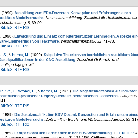
. (1990).
Ausbildung zum EDV-Dozenten. Konzeption und Erfahrungen eines
ersitären Modellversuchs
.
Hochschulausbildung. Zeit­schrift für Hochschuldidaktik
schulforschung
,
8
, 39-50.
BibTeX
RTF
RIS
. (1990).
Entwicklung und Einsatz computergestützter Lernmedien. Aspekte ein
ware-Engineerings von Teachware
.
Wirtschaftsinformatik
,
32
, 71–78.
BibTeX
RTF
RIS
, S.
, &
Kerres, M.
. (1990).
Subjektive Theorien von be­trieblichen Ausbil­dern übe
üsselqualifikationen in der CNC-Ausbildung
.
Zeitschrift für Berufs- und
schaftspädagogik
,
86
.
BibTeX
RTF
RIS
ainka, G.
,
Wrobel, H.
, &
Kerres, M.
. (1989).
Die Ängstlich­keits­skala als Indikator
önlichkeitsspezi­fischer Regelsysteme im semantischen Gedächtnis
.
Diagnosti
141.
BibTeX
RTF
RIS
. (1989).
Die Zusatzqualifikation EDV-Dozent. Konzeption und Erfah­rungen eine
ersitären Modellversuchs
.
Zeitschrift für Berufs- und Wirtschaftspädagogik
,
85
, 31
BibTeX
RTF
RIS
. (1989).
Lehrpersonal und Lernmedien in der EDV-Weiterbil­dung
. In
H. Küffner