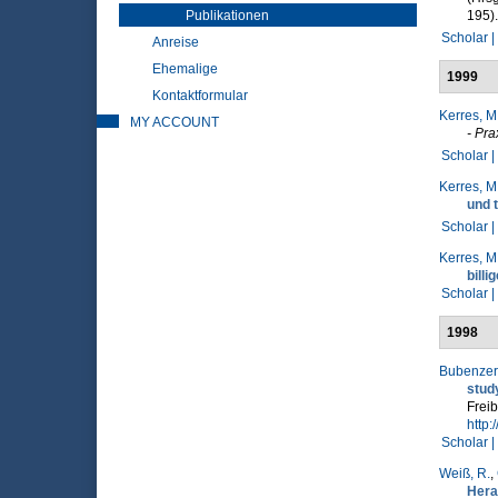
Publikationen
195).
Scholar |
Anreise
Ehemalige
1999
Kontaktformular
Kerres, M
MY ACCOUNT
- Pra
Scholar |
Kerres, M
und 
Scholar |
Kerres, M
billi
Scholar |
1998
Bubenzer,
stud
Freib
http:
Scholar |
Weiß, R.
,
Hera