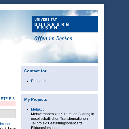
Contact for ...
Research
RTF
RIS
My Projects
Metakubi
Metavorhaben zur Kulturellen Bildung in
gesellschaftlichen Transformationen -
Teilprojekt Gestaltungsorientierte
ffmann
Bildungsforschung
?
(S. 170–