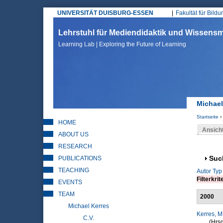
UNIVERSITÄT DUISBURG-ESSEN
Fakultät für Bild
Hauptmenü
Lehrstuhl für Mediendidaktik und Wissen
Learning Lab | Exploring the Future of Learning
Michael
Startseite
›
HOME
Sie sin
Ansich
ABOUT US
Haupt
RESEARCH
PUBLICATIONS
Anz
Suc
TEACHING
Autor
Typ
Filterkrit
EVENTS
TEAM
2000
Michael Kerres
Kerres, M
C.V.
(Hrsg