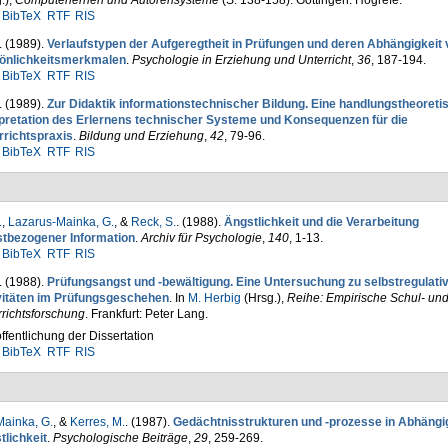
.)
,
Computerlernen und Autorensysteme
(S. 138-158). Göttingen: Hogrefe.
BibTeX
RTF
RIS
. (1989).
Verlaufstypen der Aufgeregtheit in Prü­fungen und de­ren Abhän­gig­keit
önlichkeitsmerkmalen
.
Psychologie in Erziehung und Unterricht
,
36
, 187-194.
BibTeX
RTF
RIS
. (1989).
Zur Didaktik informationstechnischer Bildung. Eine handlungstheoreti
rpretation des Erlernens technischer Systeme und Konsequenzen für die
rrichtspraxis
.
Bildung und Erziehung
,
42
, 79-96.
BibTeX
RTF
RIS
.
,
Lazarus-Mainka, G.
, &
Reck, S.
. (1988).
Ängstlichkeit und die Verarbeitung
stbezogener Information
.
Archiv für Psychologie
,
140
, 1-13.
BibTeX
RTF
RIS
. (1988).
Prüfungsangst und -bewältigung. Eine Un­tersuchung zu selbstregulati
vitäten im Prüfungsgeschehen
. In
M. Herbig
(Hrsg.)
,
Reihe: Empirische Schul- un
richtsforschung
. Frankfurt: Peter Lang.
ffentlichung der Dissertation
BibTeX
RTF
RIS
ainka, G.
, &
Kerres, M.
. (1987).
Gedächtnisstrukturen und -prozesse in Abhängi
tlichkeit
.
Psychologische Beiträge
,
29
, 259-269.