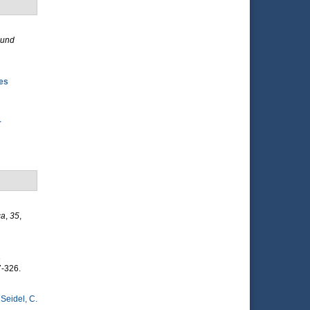
 und
es
r
ca
,
35
,
s
7-326.
&
Seidel, C.