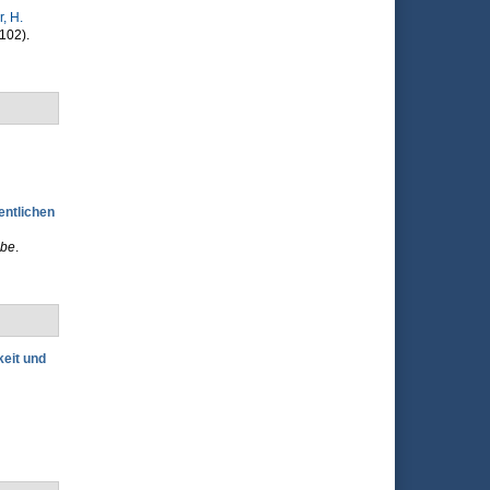
r, H.
102).
entlichen
ebe
.
eit und