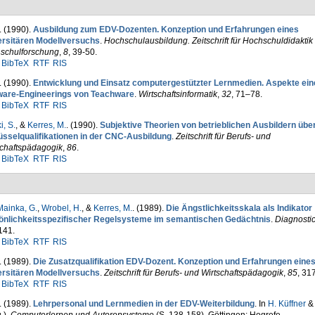
. (1990).
Ausbildung zum EDV-Dozenten. Konzeption und Erfahrungen eines
ersitären Modellversuchs
.
Hochschulausbildung. Zeit­schrift für Hochschuldidaktik
schulforschung
,
8
, 39-50.
BibTeX
RTF
RIS
. (1990).
Entwicklung und Einsatz computergestützter Lernmedien. Aspekte ein
ware-Engineerings von Teachware
.
Wirtschaftsinformatik
,
32
, 71–78.
BibTeX
RTF
RIS
, S.
, &
Kerres, M.
. (1990).
Subjektive Theorien von be­trieblichen Ausbil­dern übe
üsselqualifikationen in der CNC-Ausbildung
.
Zeitschrift für Berufs- und
schaftspädagogik
,
86
.
BibTeX
RTF
RIS
ainka, G.
,
Wrobel, H.
, &
Kerres, M.
. (1989).
Die Ängstlich­keits­skala als Indikator
önlichkeitsspezi­fischer Regelsysteme im semantischen Gedächtnis
.
Diagnosti
141.
BibTeX
RTF
RIS
. (1989).
Die Zusatzqualifikation EDV-Dozent. Konzeption und Erfah­rungen eine
ersitären Modellversuchs
.
Zeitschrift für Berufs- und Wirtschaftspädagogik
,
85
, 31
BibTeX
RTF
RIS
. (1989).
Lehrpersonal und Lernmedien in der EDV-Weiterbil­dung
. In
H. Küffner