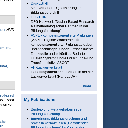
Digi-EBF-II
Metavorhaben Digitalisierung im
Bildungsbereich II
DFG-DBR
DFG-Netzwerk "Design-Based Research
als methodologischer Rahmen in der
gen
.
HMD
Bildungsforschung"
ASPE - kompetenzorientierte Prüfungen
„ASPE - Digitale Workbench für
kompetenzorientierte Prüfungsaufgaben
 multi-
und Abschlussprüfungen – Assessments
für aktuelle und zukünftige Bedarfe im
Dualen System“ für die Forschungs- und
Transferinitiative ASCOT +
nter,
VR-Lackierwerkstatt
Handlungsorientiertes Lernen in der VR-
Lackierwerkstatt (HandLeVR)
more ...
net-based
My Publications
586–1588).
rufen von
Begleit- und Metavorhaben in der
Bildungsforschung
Einordnung: Bildungsforschung und -
sche
praxis in Verhältnissen „Gestaltender
er
Bildungsforschung“ im Kontext der