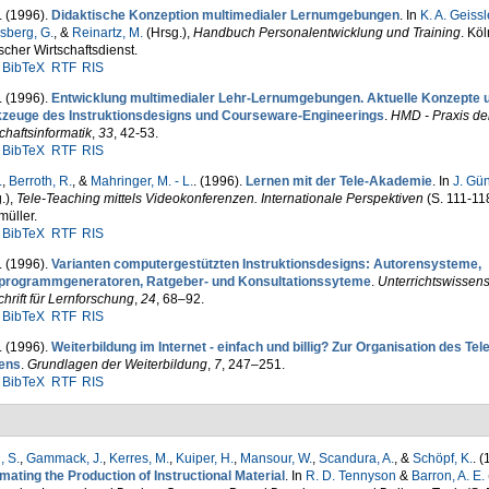
. (1996).
Didaktische Konzeption multimedialer Lernumgebungen
. In
K. A. Geissl
sberg, G.
, &
Reinartz, M.
(Hrsg.)
,
Handbuch Personalentwicklung und Training
. Köl
cher Wirtschaftsdienst.
BibTeX
RTF
RIS
. (1996).
Entwicklung multimedialer Lehr-Lernumgebungen. Aktuelle Konzepte 
zeuge des Instruktionsdesigns und Courseware-Engineerings
.
HMD - Praxis de
chaftsinformatik
,
33
, 42-53.
BibTeX
RTF
RIS
.
,
Berroth, R.
, &
Mahringer, M. - L.
. (1996).
Lernen mit der Tele-Akademie
. In
J. Gü
.)
,
Tele-Teaching mittels Videokonferenzen. Internationale Perspektiven
(S. 111-11
üller.
BibTeX
RTF
RIS
. (1996).
Varianten computergestützten Instruktionsdesigns: Autoren­systeme,
programmgeneratoren, Ratgeber- und Konsultations­syteme
.
Unterrichtswissens
chrift für Lern­for­schung
,
24
, 68–92.
BibTeX
RTF
RIS
. (1996).
Weiterbildung im Internet - einfach und billig? Zur Organisation des Tele
ens
.
Grundlagen der Weiterbildung
,
7
, 247–251.
BibTeX
RTF
RIS
, S.
,
Gammack, J.
,
Kerres, M.
,
Kuiper, H.
,
Mansour, W.
,
Scandura, A.
, &
Schöpf, K.
. (
ating the Production of Instructional Material
. In
R. D. Tennyson
&
Barron, A. E.