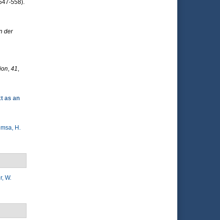
547-558).
n der
ion
,
41
,
t as an
imsa, H.
, W.