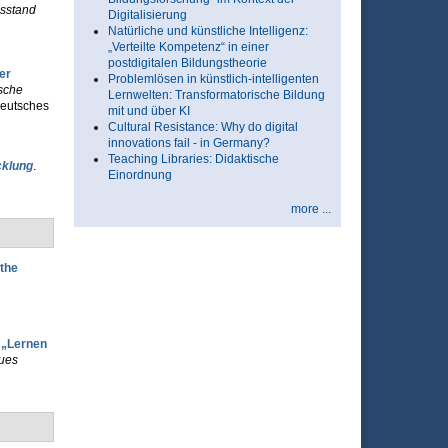
sstand
Digitalisierung
Natürliche und künstliche Intelligenz:
„Verteilte Kompetenz“ in einer
postdigitalen Bildungstheorie
er
Problemlösen in künstlich-intelligenten
sche
Lernwelten: Transformatorische Bildung
Deutsches
mit und über KI
Cultural Resistance: Why do digital
innovations fail - in Germany?
Teaching Libraries: Didaktische
cklung
.
Einordnung
more ...
 the
 „Lernen
eues