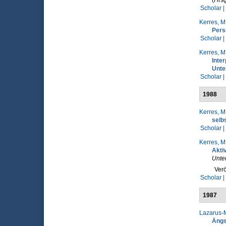
(Hrsg
Scholar |
Kerres, M
Pers
Scholar |
Kerres, M
Inte
Unte
Scholar |
1988
Kerres, M
selb
Scholar |
Kerres, M
Akti
Unter
Verö
Scholar |
1987
Lazarus-M
Ängs