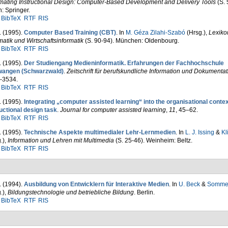
mating Instructional Design: Computer-Based Development and Delivery Tools
(S. 
n: Springer.
BibTeX
RTF
RIS
. (1995).
Computer Based Training (CBT)
. In
M. Géza Zilahi-Szabó
(Hrsg.)
,
Lexiko
matik und Wirtschaftsinformatik
(S. 90-94). München: Oldenbourg.
BibTeX
RTF
RIS
. (1995).
Der Studiengang Medieninformatik. Erfahrungen der Fach­hochschule
wangen (Schwarzwald)
.
Zeitschrift für berufs­kundliche Information und Dokumentat
-3534.
BibTeX
RTF
RIS
. (1995).
Integrating „computer assisted learning“ into the organisational contex
uctional design task
.
Journal for computer assisted learning
,
11
, 45–62.
BibTeX
RTF
RIS
. (1995).
Technische Aspekte multimedialer Lehr-Lernmedien
. In
L. J. Issing
&
Kl
.)
,
Information und Lehren mit Multimedia
(S. 25-46). Weinheim: Beltz.
BibTeX
RTF
RIS
. (1994).
Ausbildung von Entwicklern für Interaktive Medien
. In
U. Beck
&
Sommer
.)
,
Bildungstechnologie und betriebliche Bildung
. Berlin.
BibTeX
RTF
RIS