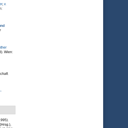
er
,
v.
n:
und
r
nther
8). Wien:
chaft.
-
1995).
(Hrsg.)
,