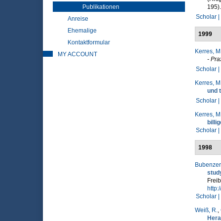
Publikationen
195).
Scholar |
Anreise
Ehemalige
1999
Kontaktformular
Kerres, M
MY ACCOUNT
- Pra
Scholar |
Kerres, M
und 
Scholar |
Kerres, M
billi
Scholar |
1998
Bubenzer,
stud
Freib
http:
Scholar |
Weiß, R.
,
Hera