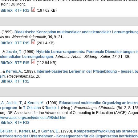
 Köln: Du Mont.
BibTeX
RTF
RIS
(197.62 KB)
. (1999).
Didaktische Konzeption multimedialer und telemedialer Lernumgebun
xis der Wirtschaftsinformatik
,
36
, 9–21.
BibTeX
RTF
RIS
(201.4 KB)
.
, &
Jechle, T.
. (1999).
Hybride Lernarrangements: Personale Dienstleistungen in
telemedialen Lernumgebungen
.
Jahrbuch Arbeit - Bildung - Kultur
,
17
, 21–39.
BibTeX
RTF
RIS
(112.94 KB)
.
, &
Kerres, A.
. (1999).
Internet-basiertes Lernen in der Pflegebildung – besser, bu
ger?
.
Pflegeinformatik
,
10
.
BibTeX
RTF
RIS
 A.
,
Jechle, T.
, &
Kerres, M.
. (1998).
Educational multimedia: Organizing an Inter
y program
. In
T. Ottmann
&
Tomek, I.
(Hrsg.)
,
Proceedings of Edmedia
(Bd. 2, S. 1
urg, DE: Associaton for the Advancement of Computing in Education (AACE). Abge
//www.aace.org/conf/edmedia/98/det.htm
BibTeX
RTF
RIS
Geißler, H.
,
Kerres, M.
, &
Gorhan, E.
. (1998).
Kompetenzentwicklung als strategi
usforderung der Unternehmen - Konsequenzen für die Organisation betrieblich