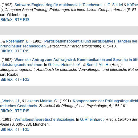
. (1993).
Software-Engineering für multimediale Teachware
. In
C. Seidel
&
Küffne
.)
,
Computer Based Training: Erfahrungen mit inter­aktivem Computerlernen
(S. 87-
gart: Oldenbourg.
BibTeX
RTF
RIS
.
, &
Rosemann, B.
. (1992).
Partizipationspotential und partizipatives Handeln bei
ührung neuer Tech­nologien
.
Zeitschrift für Per­sonal­for­schung
,
6
, 5–18.
BibTeX
RTF
RIS
. (1992).
Wenn der Antrag zum Auftrag wird: Kommunikation und Sprache in öff
stleistungsunternehmen
. In
G. Jost
,
Heinrich, M.
, &
Bernd, M. - H.
(Hrsg.)
,
altungsmanagement: Handbuch für öffentliche Verwaltungen und öffentliche Betri
gart: Raabe.
BibTeX
RTF
RIS
.
,
Wrobel, H.
, &
Lazarus-Mainka, G.
. (1991).
Kompo­nenten der Prüfungsängstlichk
ntisches Ge­dächtnis
.
Zeitschrift für Pädagogische Psychologie
,
5
, 155-161.
BibTeX
RTF
RIS
. (1991).
Verhaltenstheoretische Sozio­logie
. In
G. Rheinhardt
(Hrsg.)
,
Lexikon der
ologie
(S. 630-633). München.
BibTeX
RTF
RIS