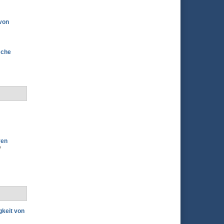
 von
sche
ven
d
gkeit von