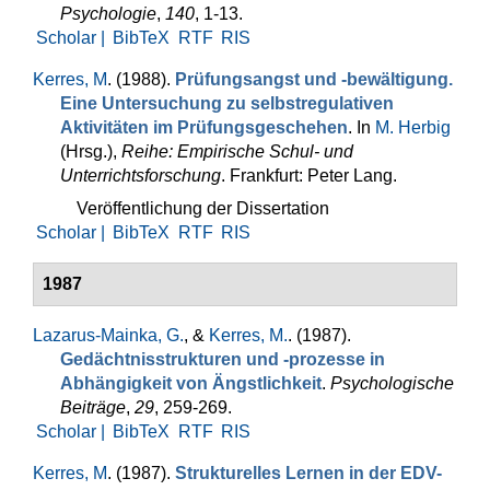
Psychologie
,
140
, 1-13.
Scholar |
BibTeX
RTF
RIS
Kerres, M
. (1988).
Prüfungsangst und -bewältigung.
Eine Un­tersuchung zu selbstregulativen
Aktivitäten im Prüfungsgeschehen
. In
M. Herbig
(Hrsg.)
,
Reihe: Empirische Schul- und
Unterrichtsforschung
. Frankfurt: Peter Lang.
Veröffentlichung der Dissertation
Scholar |
BibTeX
RTF
RIS
1987
Lazarus-Mainka, G.
, &
Kerres, M.
. (1987).
Gedächtnisstrukturen und -prozesse in
Abhängigkeit von Ängstlichkeit
.
Psychologische
Beiträge
,
29
, 259-269.
Scholar |
BibTeX
RTF
RIS
Kerres, M
. (1987).
Strukturelles Lernen in der EDV-