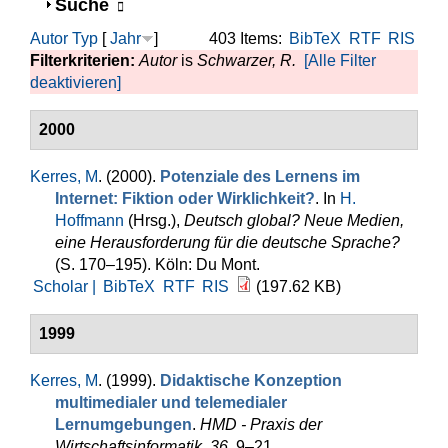
Anzeigen
Suche
Autor
Typ
[
Jahr
]
403 Items:
BibTeX
RTF
RIS
Filterkriterien:
Autor
is
Schwar­zer, R.
[Alle Filter
deaktivieren]
2000
Kerres, M
. (2000).
Potenziale des Lernens im
Internet: Fiktion oder Wirklichkeit?
. In
H.
Hoffmann
(Hrsg.)
,
Deutsch global? Neue Medien,
eine Herausforderung für die deutsche Sprache?
(S. 170–195). Köln: Du Mont.
Scholar |
BibTeX
RTF
RIS
(197.62 KB)
1999
Kerres, M
. (1999).
Didaktische Konzeption
multimedialer und telemedialer
Lernumgebungen
.
HMD - Praxis der
Wirtschaftsinformatik
,
36
, 9–21.