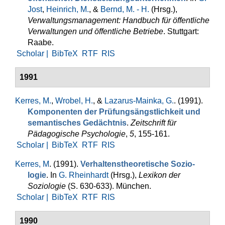
Jost
,
Heinrich, M.
, &
Bernd, M. - H.
(Hrsg.)
,
Verwaltungsmanagement: Handbuch für öffentliche
Verwaltungen und öffentliche Betriebe
. Stuttgart:
Raabe.
Scholar |
BibTeX
RTF
RIS
1991
Kerres, M.
,
Wrobel, H.
, &
Lazarus-Mainka, G.
. (1991).
Kompo­nenten der Prüfungsängstlichkeit und
semantisches Ge­dächtnis
.
Zeitschrift für
Pädagogische Psychologie
,
5
, 155-161.
Scholar |
BibTeX
RTF
RIS
Kerres, M
. (1991).
Verhaltenstheoretische Sozio­
logie
. In
G. Rheinhardt
(Hrsg.)
,
Lexikon der
Soziologie
(S. 630-633). München.
Scholar |
BibTeX
RTF
RIS
1990