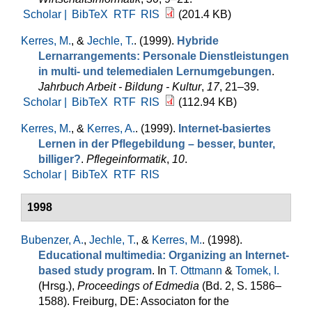
Scholar |
BibTeX
RTF
RIS
(201.4 KB)
Kerres, M.
, &
Jechle, T.
. (1999).
Hybride
Lernarrangements: Personale Dienstleistungen
in multi- und telemedialen Lernumgebungen
.
Jahrbuch Arbeit - Bildung - Kultur
,
17
, 21–39.
Scholar |
BibTeX
RTF
RIS
(112.94 KB)
Kerres, M.
, &
Kerres, A.
. (1999).
Internet-basiertes
Lernen in der Pflegebildung – besser, bunter,
billiger?
.
Pflegeinformatik
,
10
.
Scholar |
BibTeX
RTF
RIS
1998
Bubenzer, A.
,
Jechle, T.
, &
Kerres, M.
. (1998).
Educational multimedia: Organizing an Internet-
based study program
. In
T. Ottmann
&
Tomek, I.
(Hrsg.)
,
Proceedings of Edmedia
(Bd. 2, S. 1586–
1588). Freiburg, DE: Associaton for the