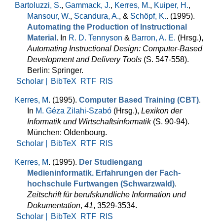
Bartoluzzi, S.
,
Gammack, J.
,
Kerres, M.
,
Kuiper, H.
,
Mansour, W.
,
Scandura, A.
, &
Schöpf, K.
. (1995).
Automating the Production of Instructional
Material
. In
R. D. Tennyson
&
Barron, A. E.
(Hrsg.)
,
Automating Instructional Design: Computer-Based
Development and Delivery Tools
(S. 547-558).
Berlin: Springer.
Scholar |
BibTeX
RTF
RIS
Kerres, M
. (1995).
Computer Based Training (CBT)
.
In
M. Géza Zilahi-Szabó
(Hrsg.)
,
Lexikon der
Informatik und Wirtschaftsinformatik
(S. 90-94).
München: Oldenbourg.
Scholar |
BibTeX
RTF
RIS
Kerres, M
. (1995).
Der Studiengang
Medieninformatik. Erfahrungen der Fach­
hochschule Furtwangen (Schwarzwald)
.
Zeitschrift für berufs­kundliche Information und
Dokumentation
,
41
, 3529-3534.
Scholar |
BibTeX
RTF
RIS