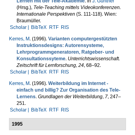
Lernen mit der Tele-Akademie
. In
J. Günther
(Hrsg.)
,
Tele-Teaching mittels Videokonferenzen.
Internationale Perspektiven
(S. 111-118). Wien:
Braumüller.
Scholar |
BibTeX
RTF
RIS
Kerres, M
. (1996).
Varianten computergestützten
Instruktionsdesigns: Autoren­systeme,
Lehrprogrammgeneratoren, Ratgeber- und
Konsultations­syteme
.
Unterrichtswissenschaft.
Zeitschrift für Lern­for­schung
,
24
, 68–92.
Scholar |
BibTeX
RTF
RIS
Kerres, M
. (1996).
Weiterbildung im Internet -
einfach und billig? Zur Organisation des Tele-
Lernens
.
Grundlagen der Weiterbildung
,
7
, 247–
251.
Scholar |
BibTeX
RTF
RIS
1995