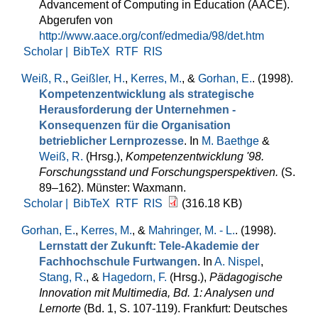
Advancement of Computing in Education (AACE).
Abgerufen von
http://www.aace.org/conf/edmedia/98/det.htm
Scholar |
BibTeX
RTF
RIS
Weiß, R.
,
Geißler, H.
,
Kerres, M.
, &
Gorhan, E.
. (1998).
Kompetenzentwicklung als strategische
Herausforderung der Unternehmen -
Konsequenzen für die Organisation
betrieblicher Lernprozesse
. In
M. Baethge
&
Weiß, R.
(Hrsg.)
,
Kompetenzentwicklung '98.
Forschungsstand und Forschungsperspektiven.
(S.
89–162). Münster: Waxmann.
Scholar |
BibTeX
RTF
RIS
(316.18 KB)
Gorhan, E.
,
Kerres, M.
, &
Mahringer, M. - L.
. (1998).
Lernstatt der Zukunft: Tele-Akademie der
Fachhochschule Furtwangen
. In
A. Nispel
,
Stang, R.
, &
Hagedorn, F.
(Hrsg.)
,
Pädagogische
Innovation mit Multimedia, Bd. 1: Analysen und
Lernorte
(Bd. 1, S. 107-119). Frankfurt: Deutsches