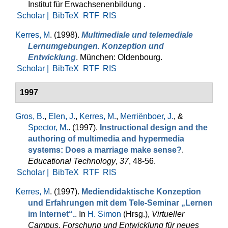
Institut für Erwachsenenbildung .
Scholar |
BibTeX
RTF
RIS
Kerres, M
. (1998).
Multimediale und telemediale
Lernumgebungen. Konzeption und
Entwicklung
. München: Oldenbourg.
Scholar |
BibTeX
RTF
RIS
1997
Gros, B.
,
Elen, J.
,
Kerres, M.
,
Merriënboer, J.
, &
Spector, M.
. (1997).
Instructional design and the
authoring of multimedia and hypermedia
systems: Does a marriage make sense?
.
Educational Technology
,
37
, 48-56.
Scholar |
BibTeX
RTF
RIS
Kerres, M
. (1997).
Mediendidaktische Konzeption
und Erfahrungen mit dem Tele-Seminar „Lernen
im Internet“.
. In
H. Simon
(Hrsg.)
,
Virtueller
Campus. Forschung und Entwicklung für neues