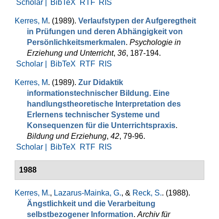
Scholar |
BibTeX
RTF
RIS
Kerres, M
. (1989).
Verlaufstypen der Aufgeregtheit
in Prü­fungen und de­ren Abhän­gig­keit von
Persönlichkeitsmerkmalen
.
Psychologie in
Erziehung und Unterricht
,
36
, 187-194.
Scholar |
BibTeX
RTF
RIS
Kerres, M
. (1989).
Zur Didaktik
informationstechnischer Bildung. Eine
handlungstheoretische Interpretation des
Erlernens technischer Systeme und
Konsequenzen für die Unterrichtspraxis
.
Bildung und Erziehung
,
42
, 79-96.
Scholar |
BibTeX
RTF
RIS
1988
Kerres, M.
,
Lazarus-Mainka, G.
, &
Reck, S.
. (1988).
Ängstlichkeit und die Verarbeitung
selbstbezogener Information
.
Archiv für