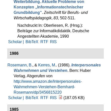
Weiter­bildung. Aktuelle Probleme von
Konzepten „Informations­technischer
Grundbildung“
.
Zeit­schrift für Berufs- und
Wirtschaftspädagogik
,
83
, 502-511.
Nachdruckt In: Oberliesen, R. (Hrsg.):
Beiträge zur Informatikdidaktik. Deutsche
Angestellten Akademie, 1990
Scholar |
BibTeX
RTF
RIS
1986
Rosemann, B.
, &
Kerres, M.
. (1986).
Interpersonales
Wahrneh­men und Verstehen
. Bern: Huber
Verlag. Abgerufen von
http://www.amazon.de/Interpersonales-
Wahrnehmen-Verstehen-Bernhard-
Rosemann/dp/3456815220
Scholar |
BibTeX
RTF
RIS
(187.05 KB)
1985