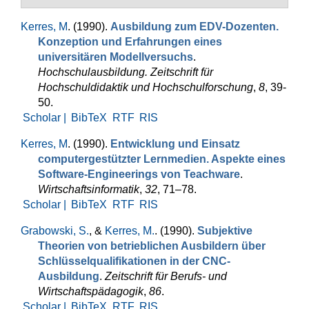
Kerres, M
. (1990).
Ausbildung zum EDV-Dozenten.
Konzeption und Erfahrungen eines
universitären Modellversuchs
.
Hochschulausbildung. Zeit­schrift für
Hochschuldidaktik und Hochschulforschung
,
8
, 39-
50.
Scholar |
BibTeX
RTF
RIS
Kerres, M
. (1990).
Entwicklung und Einsatz
computergestützter Lernmedien. Aspekte eines
Software-Engineerings von Teachware
.
Wirtschaftsinformatik
,
32
, 71–78.
Scholar |
BibTeX
RTF
RIS
Grabowski, S.
, &
Kerres, M.
. (1990).
Subjektive
Theorien von be­trieblichen Ausbil­dern über
Schlüsselqualifikationen in der CNC-
Ausbildung
.
Zeitschrift für Berufs- und
Wirtschaftspädagogik
,
86
.
Scholar |
BibTeX
RTF
RIS