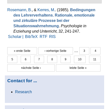
Rosemann, B.
, &
Kerres, M.
. (1985).
Bedingungen
des Lehrerverhaltens. Ra­tionale, emotionale
und zirkuläre Pro­zesse bei der
Situationswahrneh­mung
.
Psychologie in
Erziehung und Unterricht
,
32
, 241-247.
Scholar |
BibTeX
RTF
RIS
…
« erste Seite
‹ vorherige Seite
3
4
Seiten
5
6
7
8
9
10
11
nächste Seite ›
letzte Seite »
Contact for ...
Research