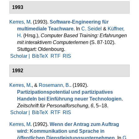
1993
Kerres, M
. (1993).
Software-Engineering für
multimediale Teachware
. In
C. Seidel
&
Küffner,
H.
(Hrsg.)
,
Computer Based Training: Erfahrungen
mit inter­aktivem Computerlernen
(S. 87-102).
Stuttgart: Oldenbourg.
Scholar |
BibTeX
RTF
RIS
1992
Kerres, M.
, &
Rosemann, B.
. (1992).
Partizipationspotential und partizipatives
Handeln bei Einführung neuer Tech­nologien
.
Zeitschrift für Per­sonal­for­schung
,
6
, 5–18.
Scholar |
BibTeX
RTF
RIS
Kerres, M
. (1992).
Wenn der Antrag zum Auftrag
wird: Kommunikation und Sprache in
öffentlichen Dienstleistungsunternehmen
. In
G.