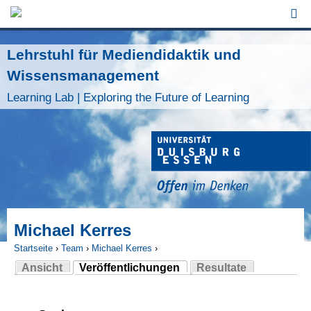
Jump to Navigation
Lehrstuhl für Mediendidaktik und
Wissensmanagement
Learning Lab | Exploring the Future of Learning
Michael Kerres
Startseite
›
Team
›
Michael Kerres
›
Ansicht
Veröffentlichungen
Resultate
Sie sind hier
(aktiver Reiter)
Haupt-Reiter