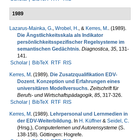
1989
Lazarus-Mainka, G.
,
Wrobel, H.
, &
Kerres, M.
. (1989).
Die Ängstlich­keits­skala als Indikator
persönlichkeitsspezi­fischer Regelsysteme im
semantischen Gedächtnis
.
Diagnostica
,
35
, 131-
141.
Scholar |
BibTeX
RTF
RIS
Kerres, M
. (1989).
Die Zusatzqualifikation EDV-
Dozent. Konzeption und Erfah­rungen eines
universitären Modellversuchs
.
Zeitschrift für
Berufs- und Wirtschaftspädagogik
,
85
, 317-326.
Scholar |
BibTeX
RTF
RIS
Kerres, M
. (1989).
Lehrpersonal und Lernmedien in
der EDV-Weiterbil­dung
. In
H. Küffner
&
Seidel, C.
(Hrsg.)
,
Computerlernen und Autorensysteme
(S.
138-158). Göttingen: Hogrefe.