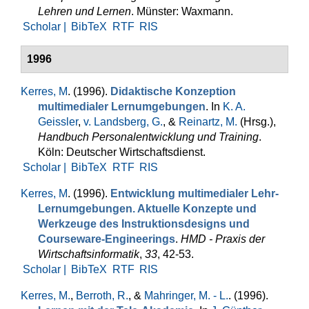
Lehren und Lernen
. Münster: Waxmann.
Scholar |
BibTeX
RTF
RIS
1996
Kerres, M
. (1996).
Didaktische Konzeption
multimedialer Lernumgebungen
. In
K. A.
Geissler
,
v. Landsberg, G.
, &
Reinartz, M.
(Hrsg.)
,
Handbuch Personalentwicklung und Training
.
Köln: Deutscher Wirtschaftsdienst.
Scholar |
BibTeX
RTF
RIS
Kerres, M
. (1996).
Entwicklung multimedialer Lehr-
Lernumgebungen. Aktuelle Konzepte und
Werkzeuge des Instruktionsdesigns und
Courseware-Engineerings
.
HMD - Praxis der
Wirtschaftsinformatik
,
33
, 42-53.
Scholar |
BibTeX
RTF
RIS
Kerres, M.
,
Berroth, R.
, &
Mahringer, M. - L.
. (1996).