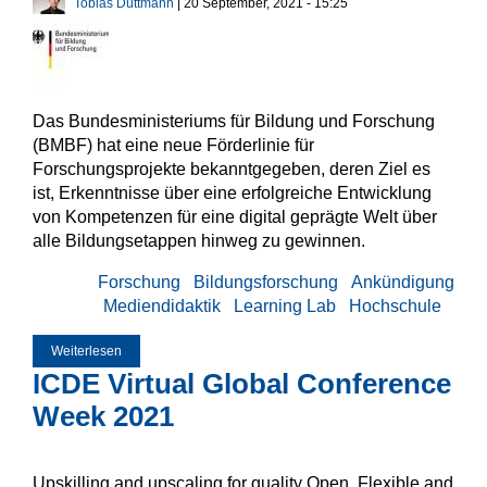
Tobias Düttmann
| 20 September, 2021 - 15:25
Das Bundesministeriums für Bildung und Forschung
(BMBF) hat eine neue Förderlinie für
Forschungsprojekte bekanntgegeben, deren Ziel es
ist, Erkenntnisse über eine erfolgreiche Entwicklung
von Kompetenzen für eine digital geprägte Welt über
alle Bildungsetappen hinweg zu gewinnen.
Forschung
Bildungsforschung
Ankündigung
Mediendidaktik
Learning Lab
Hochschule
Weiterlesen
über Neue BMBF-Förderlinie für Projekte zum Thema
„Forschung zur Entwicklung von Kompetenzen für eine
ICDE Virtual Global Conference
digital geprägte Welt“ (Digitalisierung III)
Week 2021
Upskilling and upscaling for quality Open, Flexible and