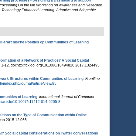
learning processes - Designing a Dashboard to support
roceedings of the 6th Workshop on Awareness and Reflection
on Technology Enhanced Learning: Adaptive and Adaptable
 Hiërarchische Posities op Communities of Learning
.
Formation of a Network of Practice? A Social Capital
, 1-12. doi:http://dx.doi.org/10.1080/10494820.2017.1324495
etwork Structures within Communities of Learning
.
Frontline
/flr/index.php/journal/article/view/85
mmunities of Learning
.
International Journal of Computer-
com/article/10.1007/s11412-014-9205-8
sitions on the Type of Communication within Online
.chb.2015.12.065
!? Social capital considerations on Twitter conversations