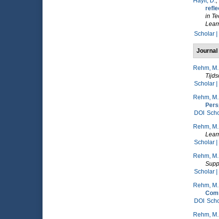
Hayit, D.
,
refle
in T
Lear
Scholar |
Journal 
Rehm, M.
Tijds
Scholar |
Rehm, M.
Persp
DOI
Scho
Rehm, M.
Lear
Scholar |
Rehm, M.
Supp
Scholar |
Rehm, M.
Comm
DOI
Scho
Rehm, M.