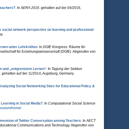
Teachers?
. In
AERA 2016
. gehalten auf der 04/2016,
A social network perspective on learning and professional
y.
ernen unter Lehrkräften
. In
DGfE Kongress: Räume für
sellschaft für Erziehungswissenschaft (DGfE). Abgerufen von
nen und „entgrenztem Lernen“
. In
Tagung der Sektion
. gehalten auf der 11/2014, Augsburg, Germany.
nalyzing Social Networking Sites for Educational Policy &
 Learning in Social Media?
. In
Computational Social Science
mposium/home/
imension of Twitter Conversation among Teachers
. In
AECT
r Educational Communications and Technology. Abgerufen von