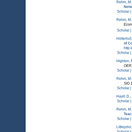
Rehm, M.
Netw
Scholar |
Rehm, M.
Econ
Scholar |
Hölterhof,
of C
http
Scholar |
Highton, 
OER
Scholar |
Rehm, M.
SIG 
Scholar |
Hayit, D.
,
Scholar |
Rehm, M.
Teac
Scholar |
Littlejohn,
Scholar |