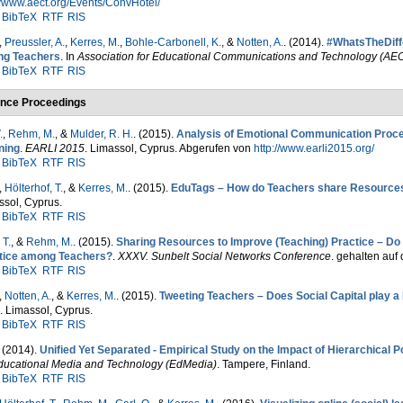
//www.aect.org/Events/ConvHotel/
BibTeX
RTF
RIS
,
Preussler, A.
,
Kerres, M.
,
Bohle-Carbonell, K.
, &
Notten, A.
. (2014).
#WhatsTheDiff
g Teachers
. In
Association for Educational Communications and Technology (AE
BibTeX
RTF
RIS
nce Proceedings
.
,
Rehm, M.
, &
Mulder, R. H.
. (2015).
Analysis of Emotional Communication Proce
ning
.
EARLI 2015
. Limassol, Cyprus. Abgerufen von
http://www.earli2015.org/
BibTeX
RTF
RIS
,
Hölterhof, T.
, &
Kerres, M.
. (2015).
EduTags – How do Teachers share Resources 
ssol, Cyprus.
BibTeX
RTF
RIS
 T.
, &
Rehm, M.
. (2015).
Sharing Resources to Improve (Teaching) Practice – Do 
tice among Teachers?
.
XXXV. Sunbelt Social Networks Conference
. gehalten auf
BibTeX
RTF
RIS
,
Notten, A.
, &
Kerres, M.
. (2015).
Tweeting Teachers – Does Social Capital play a
. Limassol, Cyprus.
BibTeX
RTF
RIS
. (2014).
Unified Yet Separated - Empirical Study on the Impact of Hierarchical 
ducational Media and Technology (EdMedia)
. Tampere, Finland.
BibTeX
RTF
RIS