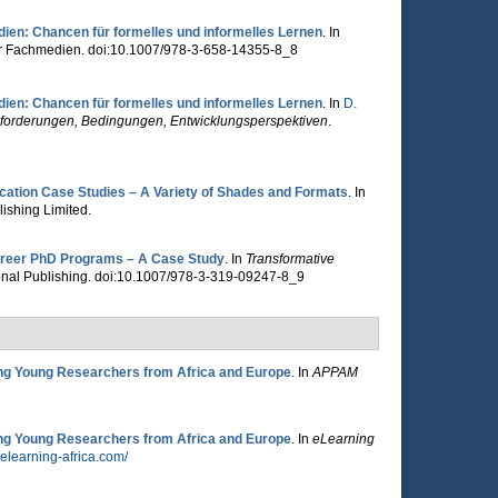
ien: Chancen für formelles und informelles Lernen
. In
r Fachmedien. doi:10.1007/978-3-658-14355-8_8
ien: Chancen für formelles und informelles Lernen
. In
D.
sforderungen, Bedingungen, Entwicklungsperspektiven
.
ation Case Studies – A Variety of Shades and Formats
. In
ishing Limited.
Career PhD Programs – A Case Study
. In
Transformative
tional Publishing. doi:10.1007/978-3-319-09247-8_9
ing Young Researchers from Africa and Europe
. In
APPAM
ing Young Researchers from Africa and Europe
. In
eLearning
.elearning-africa.com/