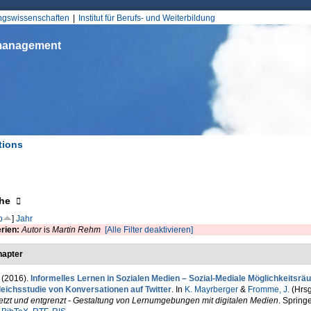
Jump to Navigation
ungswissenschaften
Institut für Berufs- und Weiterbildung
smanagement
tions
d hier
eigen
he
p
]
Jahr
erien:
Autor
is
Martin Rehm
[Alle Filter deaktivieren]
apter
. (2016).
Informelles Lernen in Sozialen Medien – Sozial-Mediale Möglichkeitsräum
leichsstudie von Konversationen auf Twitter
. In
K. Mayrberger
&
Fromme, J.
(Hrsg
etzt und entgrenzt - Gestaltung von Lernumgebungen mit digitalen Medien
. Spring