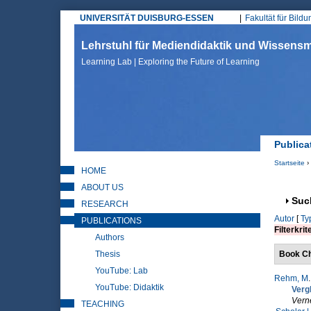
UNIVERSITÄT DUISBURG-ESSEN
Fakultät für Bild
Hauptmenü
Lehrstuhl für Mediendidaktik und Wissen
Learning Lab | Exploring the Future of Learning
Publica
Startseite
›
HOME
Sie sin
ABOUT US
Anz
Suc
RESEARCH
Autor
[
Ty
PUBLICATIONS
Filterkrit
Authors
Thesis
Book Ch
YouTube: Lab
Rehm, M
YouTube: Didaktik
Verg
Vern
TEACHING