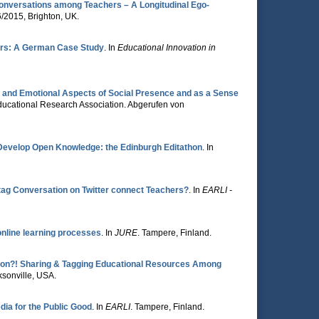
r Conversations among Teachers – A Longitudinal Ego-
6/2015, Brighton, UK.
ers: A German Case Study
. In
Educational Innovation in
al and Emotional Aspects of Social Presence and as a Sense
ducational Research Association. Abgerufen von
Develop Open Knowledge: the Edinburgh Editathon
. In
ag Conversation on Twitter connect Teachers?
. In
EARLI -
 online learning processes
. In
JURE
. Tampere, Finland.
ation?! Sharing & Tagging Educational Resources Among
ksonville, USA.
edia for the Public Good
. In
EARLI
. Tampere, Finland.