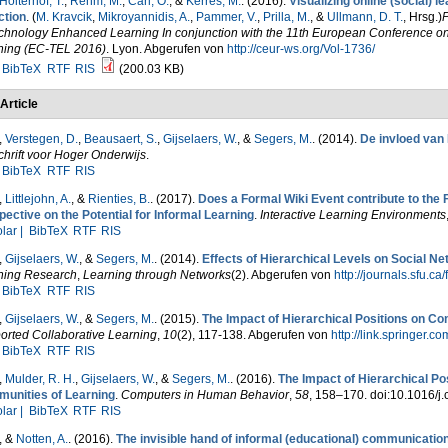
Hölterhof, T.
,
Rehm, M.
,
Carl, O.
, &
Kerres, M.
. (2016).
Visualizing online (social) 
ction
. (
M. Kravcik
,
Mikroyannidis, A.
,
Pammer, V.
,
Prilla, M.
, &
Ullmann, D. T.
, Hrsg.
)
P
echnology Enhanced Learning In conjunction with the 11th European Conference 
ning (EC-TEL 2016)
. Lyon. Abgerufen von
http://ceur-ws.org/Vol-1736/
BibTeX
RTF
RIS
(200.03 KB)
Article
,
Verstegen, D.
,
Beausaert, S.
,
Gijselaers, W.
, &
Segers, M.
. (2014).
De invloed van
chrift voor Hoger Onderwijs
.
BibTeX
RTF
RIS
,
Littlejohn, A.
, &
Rienties, B.
. (2017).
Does a Formal Wiki Event contribute to the 
ective on the Potential for Informal Learning
.
Interactive Learning Environments
lar |
BibTeX
RTF
RIS
,
Gijselaers, W.
, &
Segers, M.
. (2014).
Effects of Hierarchical Levels on Social N
ning Research
,
Learning through Networks
(2). Abgerufen von
http://journals.sfu.ca
BibTeX
RTF
RIS
,
Gijselaers, W.
, &
Segers, M.
. (2015).
The Impact of Hierarchical Positions on Co
orted Collaborative Learning
,
10
(2), 117-138. Abgerufen von
http://link.springer.
BibTeX
RTF
RIS
,
Mulder, R. H.
,
Gijselaers, W.
, &
Segers, M.
. (2016).
The Impact of Hierarchical Po
unities of Learning
.
Computers in Human Behavior
,
58
, 158–170. doi:10.1016/j
lar |
BibTeX
RTF
RIS
, &
Notten, A.
. (2016).
The invisible hand of informal (educational) communication