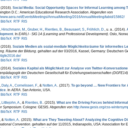
. (2016).
Social Media: Social Opportunity Spaces for Informal Learning among 
ington D.C.: American Educational Research Association. Abgerufen von
://www.aera.net/EventsMeetings/AnnualMeeting/2016AnnualMeeting/tabid/15862/
BibTeX
RTF
RIS
,
Hirschmann, M.
,
Gruber, H.
,
Rienties, B.
,
Beausaert, S.
,
Fröhlich, D.
, u. a.
. (2014).
lopment
. In
EARLI - SIG 14 (Learning and Professional Development)
. Oslo, Norwa
BibTeX
RTF
RIS
. (2016).
Soziale Medien als sozial-mediale Möglichkeitsräume für informelles L
ung. Räume der Bildung
. gehalten auf der 03/2016, Kassel, Germany: Deutschen Ge
//dgfe2016.de/
BibTeX
RTF
RIS
. (2014).
Soziales Kapital als Möglichkeit zur Analyse von Twitter-Konversatio
enpädagogik der Deutschen Gesellschaft für Erziehungswissenschaften (DGFE14)
BibTeX
RTF
RIS
,
Daly, A.
,
Cornelissen, F.
, &
Notten, A.
. (2017).
To go beyond … New Frontiers for A
tice
. In
AERA
. San Antonio, USA.
BibTeX
RTF
RIS
,
Littlejohn, A.
, &
Rienties, B.
. (2015).
What are the Driving Forces behind Informal
er Symposium
. Cologne: GESIS. Abgerufen von
http://www.gesis.org/css-wintersy
BibTeX
RTF
RIS
, &
Notten, A.
. (2015).
What are They Tweeting About? Analyzing the Cognitive D
national Convention
. gehalten auf der 11/2015, Indianapolis, USA: Association fo