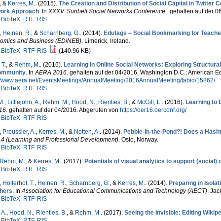
, &
Kerres, M.
. (2015).
The Creation and Distribution of Social Capital in Twitte
ork Approach
. In
XXXV. Sunbelt Social Networks Conference
. gehalten auf der 0
BibTeX
RTF
RIS
,
Heinen, R.
, &
Scharnberg, G.
. (2014).
Edutags – Social Bookmarking for Teach
omics and Business (EDiNEB)
. Limerick, Ireland.
BibTeX
RTF
RIS
(140.96 KB)
 T.
, &
Rehm, M.
. (2016).
Learning in Online Social Networks: Exploring Structur
ommunity
. In
AERA 2016
. gehalten auf der 04/2016, Washington D.C.: American E
://www.aera.net/EventsMeetings/AnnualMeeting/2016AnnualMeeting/tabid/15862/
BibTeX
RTF
RIS
M.
,
Littlejohn, A.
,
Rehm, M.
,
Hood, N.
,
Rienties, B.
, &
McGill, L.
. (2016).
Learning to 
16
. gehalten auf der 04/2016. Abgerufen von
https://oer16.oerconf.org/
BibTeX
RTF
RIS
,
Preussler, A.
,
Kerres, M.
, &
Notten, A.
. (2014).
Pebble-in-the-Pond?! Does a Hasht
14 (Learning and Professional Development)
. Oslo, Norway.
BibTeX
RTF
RIS
Rehm, M.
, &
Kerres, M.
. (2017).
Potentials of visual analytics to support (social)
BibTeX
RTF
RIS
,
Hölterhof, T.
,
Heinen, R.
,
Scharnberg, G.
, &
Kerres, M.
. (2014).
Preparing in Isol
hers
. In
Association for Educational Communications and Technology (AECT)
. Jac
BibTeX
RTF
RIS
 A.
,
Hood, N.
,
Rienties, B.
, &
Rehm, M.
. (2017).
Seeing the Invisible: Editing Wikip
BibTeX
RTF
RIS