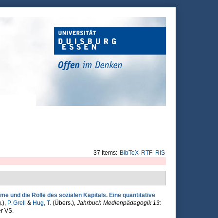
37 Items:
BibTeX
RTF
RIS
e und die Rolle des sozialen Kapitals. Eine quantitative
.),
P. Grell
&
Hug, T.
(Übers.)
,
Jahrbuch Medienpädagogik 13:
er VS.