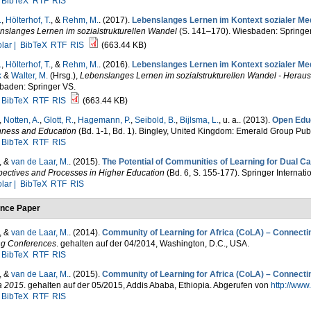
BibTeX
RTF
RIS
.
,
Hölterhof, T.
, &
Rehm, M.
. (2017).
Lebenslanges Lernen im Kontext sozialer Med
nslanges Lernen im sozialstrukturellen Wandel
(S. 141–170). Wiesbaden: Springe
lar |
BibTeX
RTF
RIS
(663.44 KB)
.
,
Hölterhof, T.
, &
Rehm, M.
. (2016).
Lebenslanges Lernen im Kontext sozialer Med
k
&
Walter, M.
(Hrsg.)
,
Lebenslanges Lernen im sozialstrukturellen Wandel - Herau
baden: Springer VS.
BibTeX
RTF
RIS
(663.44 KB)
,
Notten, A.
,
Glott, R.
,
Hagemann, P.
,
Seibold, B.
,
Bijlsma, L.
, u. a.
. (2013).
Open Educ
ness and Education
(Bd. 1-1, Bd. 1). Bingley, United Kingdom: Emerald Group Publ
BibTeX
RTF
RIS
, &
van de Laar, M.
. (2015).
The Potential of Communities of Learning for Dual 
pectives and Processes in Higher Education
(Bd. 6, S. 155-177). Springer Interna
lar |
BibTeX
RTF
RIS
nce Paper
, &
van de Laar, M.
. (2014).
Community of Learning for Africa (CoLA) – Connect
ng Conferences
. gehalten auf der 04/2014, Washington, D.C., USA.
BibTeX
RTF
RIS
, &
van de Laar, M.
. (2015).
Community of Learning for Africa (CoLA) – Connect
a 2015
. gehalten auf der 05/2015, Addis Ababa, Ethiopia. Abgerufen von
http://www
BibTeX
RTF
RIS