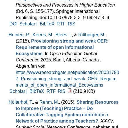
Perspectives and Processes in Higher Education
(Bd. 6, S. 155-177). Springer International
Publishing. doi:10.1007/978-3-319-09247-8_9
DOI
Scholar |
BibTeX
RTF
RIS
Heinen, R.
,
Kerres, M.
,
Blees, I.
, &
Rittberger, M.
.
(2015).
Provisioning strong and weak OER:
Requirements of open informational
Ecosystems
. In
Open Education Global
Conference 2015
. Banff, Alberta, Canada .
Abgerufen von
https://www.researchgate.net/publication/28031790
7_Provisioning_strong_and_weak_OER_Require
ments_of_open_informational_Ecosystems
Scholar |
BibTeX
RTF
RIS
(210.9 KB)
Hölterhof, T.
, &
Rehm, M.
. (2015).
Sharing Resources
to Improve (Teaching) Practice – Do
Collaborative Tagging System contribute a
Network of Practice among Teachers?
.
XXXV.
Sunbelt Social Networks Conference
. gehalten auf