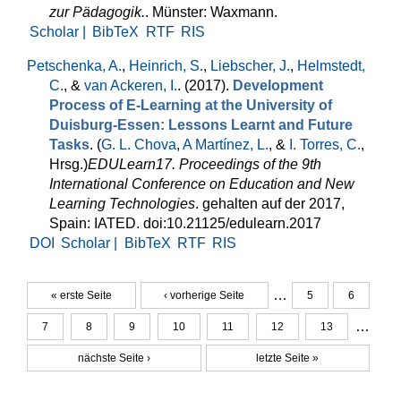
zur Pädagogik.
. Münster: Waxmann.
Scholar |
BibTeX
RTF
RIS
Petschenka, A.
,
Heinrich, S.
,
Liebscher, J.
,
Helmstedt,
C.
, &
van Ackeren, I.
. (2017).
Development
Process of E-Learning at the University of
Duisburg-Essen: Lessons Learnt and Future
Tasks
. (
G. L. Chova
,
A Martínez, L.
, &
I. Torres, C.
,
Hrsg.
)
EDULearn17. Proceedings of the 9th
International Conference on Education and New
Learning Technologies
. gehalten auf der 2017,
Spain: IATED. doi:10.21125/edulearn.2017
DOI
Scholar |
BibTeX
RTF
RIS
…
« erste Seite
‹ vorherige Seite
5
6
Seiten
…
7
8
9
10
11
12
13
nächste Seite ›
letzte Seite »