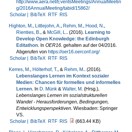
http://www.aera.net/EventsMeetings/AnnualMeetin
g/2016AnnualMeeting/tabid/15862/
Scholar |
BibTeX
RTF
RIS
Highton, M.
,
Littlejohn, A.
,
Rehm, M.
,
Hood, N.
,
Rienties, B.
, &
McGill, L.
. (2016).
Learning to
Develop Open Knowledge: the Edinburgh
Editathon
. In
OER16
. gehalten auf der 04/2016.
Abgerufen von
https://oer16.oerconf.org/
Scholar |
BibTeX
RTF
RIS
Kerres, M.
,
Hölterhof, T.
, &
Rehm, M.
. (2016).
Lebenslanges Lernen im Kontext sozialer
Medien: Chancen für formelles und informelles
Lernen
. In
D. Münk
&
Walter, M.
(Hrsg.)
,
Lebenslanges Lernen im sozialstrukturellen
Wandel - Herausforderungen, Bedingungen,
Entwicklungsperspektiven
. Wiesbaden: Springer
VS.
Scholar |
BibTeX
RTF
RIS
(663.44 KB)