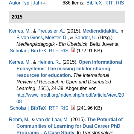
Autor
Typ
[
Jahr
]
686 Items:
BibTeX
RTF
RIS
2015
Kerres, M.
, &
Preussler, A.
. (2015).
Mediendidaktik
. In
F. von Gross
,
Meister, D.
, &
Sander, U.
(Hrsg.)
,
Medienpädagogik - Ein Überblick
. Beltz Juventa.
Scholar |
BibTeX
RTF
RIS
(172.91 KB)
Kerres, M.
, &
Heinen, R.
. (2015).
Open Informational
Ecosystems: The missing link for sharing
resources for education
.
The International
Review of Research in Open and Distributed
Learning
,
16
(1), 24-39. Abgerufen von
http://www.irrodl.org/index.php/irrodl/article/view/20
08
Scholar |
BibTeX
RTF
RIS
(241.96 KB)
Rehm, M.
, &
van de Laar, M.
. (2015).
The Potential of
Communities of Learning for Dual Career PhD
Programs – A Case Study
. In
Transformative