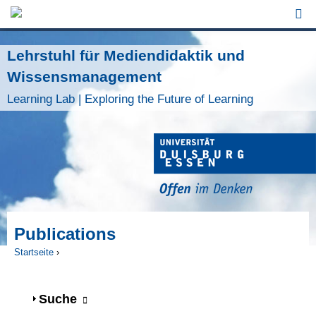
Jump to Navigation
Lehrstuhl für Mediendidaktik und
Wissensmanagement
Learning Lab | Exploring the Future of Learning
Publications
Startseite
›
Sie sind hier
Anzeigen
Suche