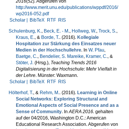
2016
(52). Abgerufen von
http://www.merit.unu.edu/publications/wppdf/2016/
wp2016-052.pdf
Scholar |
BibTeX
RTF
RIS
Schulenburg, K.
,
Beck, E. - M.
,
Hollweg, W.
,
Trock, S.
,
Kraus, E.
, &
Borde, T.
. (2016).
Kollegiale
Hospitation zur Stärkung des Einsatzes neuer
Medien in der Hochschullehre
. In
W. Pfau
,
Baetge, C.
,
Bendelier, S. Mareike
,
Kramer, C.
, &
Stöter, J.
(Hrsg.)
,
Teaching Trends 2016
Digitalisierung in der Hochschule: Mehr Vielfalt in
der Lehre
. Münster: Waxmann.
Scholar |
BibTeX
RTF
RIS
Hölterhof, T.
, &
Rehm, M.
. (2016).
Learning in Online
Social Networks: Exploring Structural and
Emotional Aspects of Social Presence and as a
Sense of Community
. In
AERA 2016
. gehalten
auf der 04/2016, Washington D.C.: American
Educational Research Association. Abgerufen von