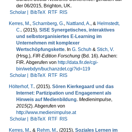
der 06/2015, Brighton, UK.
Scholar |
BibTeX
RTF
RIS
Kerres, M.
,
Scharnberg, G.
,
Nattland, A.
, &
Helmstedt,
C.
. (2015).
SISE Synergetisches, interaktives
und selbstorganisiertes E-Learning im
Unternehmen mit komplexer
Wertschöpfungskette
. In
G. Schuh
&
Stich, V.
(Hrsg.)
,
FIR‑Edition Forschung
(Bd. 16). Aachen:
FIR. Abgerufen von
http://data.fir.de/cgi-
bin/webdyn/buchanzdet.cgi?id=119
Scholar |
BibTeX
RTF
RIS
Hölterhof, T.
. (2015).
Sören Kierkegaard und das
Internet: Partizipation und Engagement als
Hinweis auf Medienbildung
.
Medienimpulse
,
2015
(2). Abgerufen von
http://www.medienimpulse.at
Scholar |
BibTeX
RTF
RIS
Kerres, M.
, &
Rehm, M.
. (2015).
Soziales Lernen im