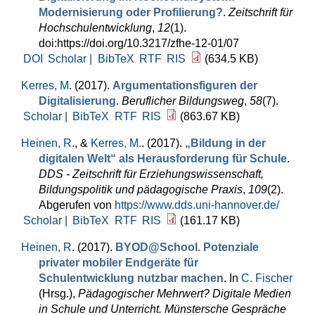
Modernisierung oder Profilierung?
.
Zeitschrift für
Hochschulentwicklung
,
12
(1).
doi:https://doi.org/10.3217/zfhe-12-01/07
DOI
Scholar |
BibTeX
RTF
RIS
(634.5 KB)
Kerres, M
. (2017).
Argumentationsfiguren der
Digitalisierung
.
Beruflicher Bildungsweg
,
58
(7).
Scholar |
BibTeX
RTF
RIS
(863.67 KB)
Heinen, R.
, &
Kerres, M.
. (2017).
„Bildung in der
digitalen Welt“ als Herausforderung für Schule
.
DDS - Zeitschrift für Erziehungswissenschaft,
Bildungspolitik und pädagogische Praxis
,
109
(2).
Abgerufen von
https://www.dds.uni-hannover.de/
Scholar |
BibTeX
RTF
RIS
(161.17 KB)
Heinen, R
. (2017).
BYOD@School. Potenziale
privater mobiler Endgeräte für
Schulentwicklung nutzbar machen
. In
C. Fischer
(Hrsg.)
,
Pädagogischer Mehrwert? Digitale Medien
in Schule und Unterricht. Münstersche Gespräche