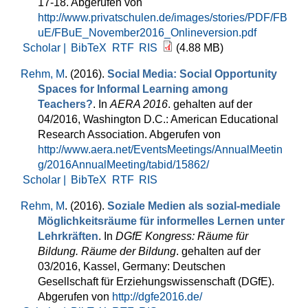
17-18. Abgerufen von
http://www.privatschulen.de/images/stories/PDF/FB
uE/FBuE_November2016_Onlineversion.pdf
Scholar |
BibTeX
RTF
RIS
(4.88 MB)
Rehm, M
. (2016).
Social Media: Social Opportunity
Spaces for Informal Learning among
Teachers?
. In
AERA 2016
. gehalten auf der
04/2016, Washington D.C.: American Educational
Research Association. Abgerufen von
http://www.aera.net/EventsMeetings/AnnualMeetin
g/2016AnnualMeeting/tabid/15862/
Scholar |
BibTeX
RTF
RIS
Rehm, M
. (2016).
Soziale Medien als sozial-mediale
Möglichkeitsräume für informelles Lernen unter
Lehrkräften
. In
DGfE Kongress: Räume für
Bildung. Räume der Bildung
. gehalten auf der
03/2016, Kassel, Germany: Deutschen
Gesellschaft für Erziehungswissenschaft (DGfE).
Abgerufen von
http://dgfe2016.de/