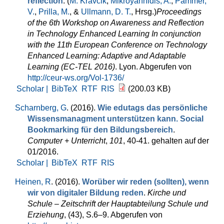
reflection
. (
M. Kravcik
,
Mikroyannidis, A.
,
Pammer,
V.
,
Prilla, M.
, &
Ullmann, D. T.
, Hrsg.
)
Proceedings
of the 6th Workshop on Awareness and Reflection
in Technology Enhanced Learning In conjunction
with the 11th European Conference on Technology
Enhanced Learning: Adaptive and Adaptable
Learning (EC-TEL 2016)
. Lyon. Abgerufen von
http://ceur-ws.org/Vol-1736/
Scholar |
BibTeX
RTF
RIS
(200.03 KB)
Scharnberg, G
. (2016).
Wie edutags das persönliche
Wissensmanagment unterstützen kann. Social
Bookmarking für den Bildungsbereich
.
Computer + Unterricht
,
101
, 40-41. gehalten auf der
01/2016.
Scholar |
BibTeX
RTF
RIS
Heinen, R
. (2016).
Worüber wir reden (sollten), wenn
wir von digitaler Bildung reden
.
Kirche und
Schule – Zeitschrift der Hauptabteilung Schule und
Erziehung
, (43), S.6–9. Abgerufen von