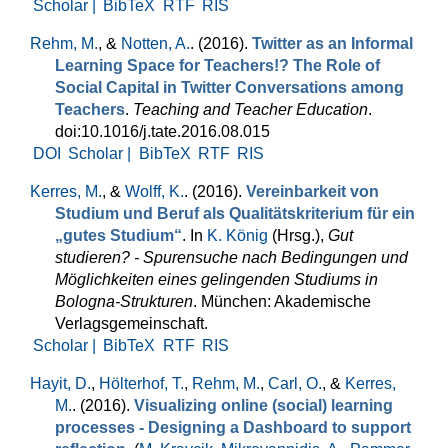
Scholar |
BibTeX
RTF
RIS
Rehm, M.
, &
Notten, A.
. (2016).
Twitter as an Informal
Learning Space for Teachers!? The Role of
Social Capital in Twitter Conversations among
Teachers
.
Teaching and Teacher Education
.
doi:10.1016/j.tate.2016.08.015
DOI
Scholar |
BibTeX
RTF
RIS
Kerres, M.
, &
Wolff, K.
. (2016).
Vereinbarkeit von
Studium und Beruf als Qualitätskriterium für ein
„gutes Studium“
. In
K. König
(Hrsg.)
,
Gut
studieren? - Spurensuche nach Bedingungen und
Möglichkeiten eines gelingenden Studiums in
Bologna-Strukturen
. München: Akademische
Verlagsgemeinschaft.
Scholar |
BibTeX
RTF
RIS
Hayit, D.
,
Hölterhof, T.
,
Rehm, M.
,
Carl, O.
, &
Kerres,
M.
. (2016).
Visualizing online (social) learning
processes - Designing a Dashboard to support