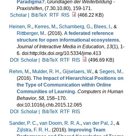
Paradigma?
.
Grundlagen der Weiterbildung -
Praxishilfen
, (7.30.10.80), 159-171.
Scholar |
BibTeX
RTF
RIS
(466.22 KB)
Heinen, R.
,
Kerres, M.
,
Scharnberg, G.
,
Blees, I.
, &
Rittberger, M.
. (2016).
A federated reference
structure for open informational ecosystems
.
Journal of Interactive Media in Education
,
13
(1), 1-
6. doi:http://dx.doi.org/10.5334/jime.413
DOI
Scholar |
BibTeX
RTF
RIS
(496.69 KB)
Rehm, M.
,
Mulder, R. H.
,
Gijselaers, W.
, &
Segers, M.
.
(2016).
The Impact of Hierarchical Positions on
the Type of Communication within Online
Communities of Learning
.
Computers in Human
Behavior
,
58
, 158–170.
doi:10.1016/j.chb.2015.12.065
DOI
Scholar |
BibTeX
RTF
RIS
Sander, P. C.
,
van Doorn, R. R. A.
,
van der Pal, J.
, &
Zijlstra, F. R. H.
. (2016).
Improving Team