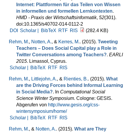
Internet: Plattformen für das Teilen von Wissen
in informellen und formellen Lernkontexten
.
HMD - Praxis der Wirtschaftsinformatik
,
52
(301).
doi:10.1365/s40702-014-0112-2
DOI
Scholar |
BibTeX
RTF
RIS
(282.4 KB)
Rehm, M.
,
Notten, A.
, &
Kerres, M.
. (2015).
Tweeting
Teachers – Does Social Capital play a Role in
Twitter Conversations among Teachers?
.
EARLI
2015
. Limassol, Cyprus.
Scholar |
BibTeX
RTF
RIS
Rehm, M.
,
Littlejohn, A.
, &
Rienties, B.
. (2015).
What
are the Driving Forces behind Informal Learning
in Social Media?
. In
Computational Social
Science Winter Symposium
. Cologne: GESIS.
Abgerufen von
http://www.gesis.org/css-
wintersymposium/home/
Scholar |
BibTeX
RTF
RIS
Rehm, M.
, &
Notten, A.
. (2015).
What are They