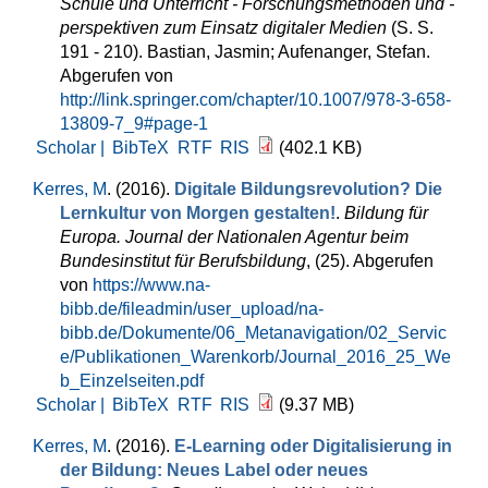
Schule und Unterricht - Forschungsmethoden und -
perspektiven zum Einsatz digitaler Medien
(S. S.
191 - 210). Bastian, Jasmin; Aufenanger, Stefan.
Abgerufen von
http://link.springer.com/chapter/10.1007/978-3-658-
13809-7_9#page-1
Scholar |
BibTeX
RTF
RIS
(402.1 KB)
Kerres, M
. (2016).
Digitale Bildungsrevolution? Die
Lernkultur von Morgen gestalten!
.
Bildung für
Europa. Journal der Nationalen Agentur beim
Bundesinstitut für Berufsbildung
, (25). Abgerufen
von
https://www.na-
bibb.de/fileadmin/user_upload/na-
bibb.de/Dokumente/06_Metanavigation/02_Servic
e/Publikationen_Warenkorb/Journal_2016_25_We
b_Einzelseiten.pdf
Scholar |
BibTeX
RTF
RIS
(9.37 MB)
Kerres, M
. (2016).
E-Learning oder Digitalisierung in
der Bildung: Neues Label oder neues