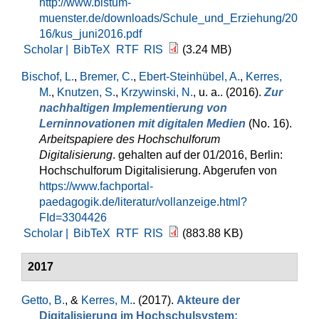
http://www.bistum-
muenster.de/downloads/Schule_und_Erziehung/20
16/kus_juni2016.pdf
Scholar |
BibTeX
RTF
RIS
(3.24 MB)
Bischof, L.
,
Bremer, C.
,
Ebert-Steinhübel, A.
,
Kerres,
M.
,
Knutzen, S.
,
Krzywinski, N.
, u. a.
. (2016).
Zur
nachhaltigen Implementierung von
Lerninnovationen mit digitalen Medien
(No. 16).
Arbeitspapiere des Hochschulforum
Digitalisierung
. gehalten auf der 01/2016, Berlin:
Hochschulforum Digitalisierung. Abgerufen von
https://www.fachportal-
paedagogik.de/literatur/vollanzeige.html?
FId=3304426
Scholar |
BibTeX
RTF
RIS
(883.88 KB)
2017
Getto, B.
, &
Kerres, M.
. (2017).
Akteure der
Digitalisierung im Hochschulsystem: