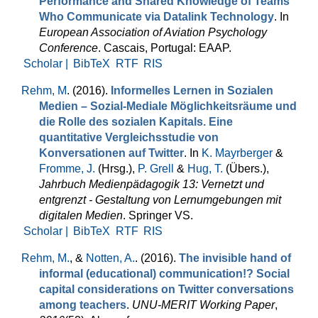
Performance and Shared Knowledge of Teams
Who Communicate via Datalink Technology
. In
European Association of Aviation Psychology
Conference
. Cascais, Portugal: EAAP.
Scholar |
BibTeX
RTF
RIS
Rehm, M
. (2016).
Informelles Lernen in Sozialen
Medien – Sozial-Mediale Möglichkeitsräume und
die Rolle des sozialen Kapitals. Eine
quantitative Vergleichsstudie von
Konversationen auf Twitter
. In
K. Mayrberger
&
Fromme, J.
(Hrsg.),
P. Grell
&
Hug, T.
(Übers.)
,
Jahrbuch Medienpädagogik 13: Vernetzt und
entgrenzt - Gestaltung von Lernumgebungen mit
digitalen Medien
. Springer VS.
Scholar |
BibTeX
RTF
RIS
Rehm, M.
, &
Notten, A.
. (2016).
The invisible hand of
informal (educational) communication!? Social
capital considerations on Twitter conversations
among teachers
.
UNU-MERIT Working Paper
,