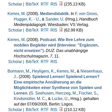
Scholar |
BibTeX
RTF
RIS
(235.13 KB)
Kerres, M
. (2008).
Mediendidaktik
. In
F. von Gross
,
Hugger, K. - U.
, &
Sander, U.
(Hrsg.)
,
Handbuch
Medienpädagogik
. Wiesbaden: VS Verlag.
Scholar |
BibTeX
RTF
RIS
(62.99 KB)
Kerres, M
. (2008).
Podcast. Wie Ihre Lehre zum
mobilen Begleiter wird (Interview: "Ergänzen,
nicht ersetzen")
.
DUZ. Das unabhängige
Hochschulmagazin
,
7
, 11.
Scholar |
BibTeX
RTF
RIS
Bormann, M.
,
Heyligers, K.
,
Kerres, M.
, &
Niesenhaus,
J.
. (2008).
Spielend Lernen! Spielend Lernen?
Eine empirische Annäherung an die
Möglichkeiten einer Synthese von Spielen und
Lernen
. (
S. Seehusen
,
Herczeg, M.
,
Fischer, S.
,
Kindsmüller, M. C.
, &
Lucke, U.
, Hrsg.
). gehalten
auf der 07/09/2008, Berlin: Logos.
Scholar |
BibTeX
RTF
RIS
(210.12 KB)