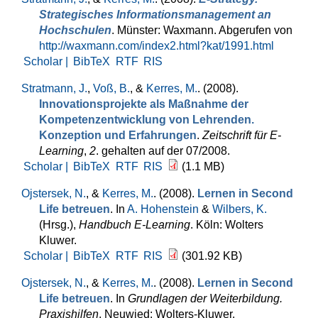
Strategisches Informationsmanagement an
Hochschulen
. Münster: Waxmann. Abgerufen von
http://waxmann.com/index2.html?kat/1991.html
Scholar |
BibTeX
RTF
RIS
Stratmann, J.
,
Voß, B.
, &
Kerres, M.
. (2008).
Innovationsprojekte als Maßnahme der
Kompetenzentwicklung von Lehrenden.
Konzeption und Erfahrungen
.
Zeitschrift für E-
Learning
,
2
. gehalten auf der 07/2008.
Scholar |
BibTeX
RTF
RIS
(1.1 MB)
Ojstersek, N.
, &
Kerres, M.
. (2008).
Lernen in Second
Life betreuen
. In
A. Hohenstein
&
Wilbers, K.
(Hrsg.)
,
Handbuch E-Learning
. Köln: Wolters
Kluwer.
Scholar |
BibTeX
RTF
RIS
(301.92 KB)
Ojstersek, N.
, &
Kerres, M.
. (2008).
Lernen in Second
Life betreuen
. In
Grundlagen der Weiterbildung.
Praxishilfen
. Neuwied: Wolters-Kluwer.