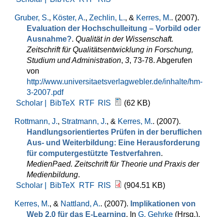
Gruber, S.
,
Köster, A.
,
Zechlin, L.
, &
Kerres, M.
. (2007).
Evaluation der Hochschulleitung – Vorbild oder
Ausnahme?
.
Qualität in der Wissenschaft.
Zeitschrift für Qualitätsentwicklung in Forschung,
Studium und Administration
,
3
, 73-78. Abgerufen
von
http://www.universitaetsverlagwebler.de/inhalte/hm-
3-2007.pdf
Scholar |
BibTeX
RTF
RIS
(62 KB)
Rottmann, J.
,
Stratmann, J.
, &
Kerres, M.
. (2007).
Handlungsorientiertes Prüfen in der beruflichen
Aus- und Weiterbildung: Eine Herausforderung
für computergestützte Testverfahren
.
MedienPaed. Zeitschrift für Theorie und Praxis der
Medienbildung
.
Scholar |
BibTeX
RTF
RIS
(904.51 KB)
Kerres, M.
, &
Nattland, A.
. (2007).
Implikationen von
Web 2.0 für das E-Learning
. In
G. Gehrke
(Hrsg.)
,