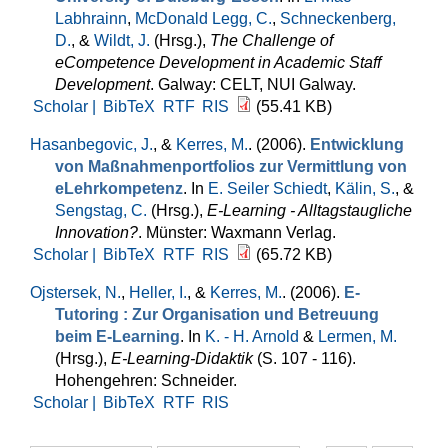
Labhrainn
,
McDonald Legg, C.
,
Schneckenberg,
D.
, &
Wildt, J.
(Hrsg.)
,
The Challenge of
eCompetence Development in Academic Staff
Development
. Galway: CELT, NUI Galway.
Scholar |
BibTeX
RTF
RIS
(55.41 KB)
Hasanbegovic, J.
, &
Kerres, M.
. (2006).
Entwicklung
von Maßnahmenportfolios zur Vermittlung von
eLehrkompetenz
. In
E. Seiler Schiedt
,
Kälin, S.
, &
Sengstag, C.
(Hrsg.)
,
E-Learning - Alltagstaugliche
Innovation?
. Münster: Waxmann Verlag.
Scholar |
BibTeX
RTF
RIS
(65.72 KB)
Ojstersek, N.
,
Heller, I.
, &
Kerres, M.
. (2006).
E-
Tutoring : Zur Organisation und Betreuung
beim E-Learning
. In
K. - H. Arnold
&
Lermen, M.
(Hrsg.)
,
E-Learning-Didaktik
(S. 107 - 116).
Hohengehren: Schneider.
Scholar |
BibTeX
RTF
RIS