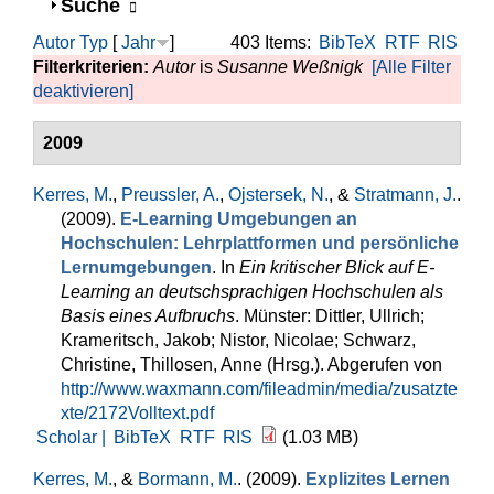
Anzeigen
Suche
Autor
Typ
[
Jahr
]
403 Items:
BibTeX
RTF
RIS
Filterkriterien:
Autor
is
Susanne Weßnigk
[Alle Filter
deaktivieren]
2009
Kerres, M.
,
Preussler, A.
,
Ojstersek, N.
, &
Stratmann, J.
.
(2009).
E-Learning Umgebungen an
Hochschulen: Lehrplattformen und persönliche
Lernumgebungen
. In
Ein kritischer Blick auf E-
Learning an deutschsprachigen Hochschulen als
Basis eines Aufbruchs
. Münster: Dittler, Ullrich;
Krameritsch, Jakob; Nistor, Nicolae; Schwarz,
Christine, Thillosen, Anne (Hrsg.). Abgerufen von
http://www.waxmann.com/fileadmin/media/zusatzte
xte/2172Volltext.pdf
Scholar |
BibTeX
RTF
RIS
(1.03 MB)
Kerres, M.
, &
Bormann, M.
. (2009).
Explizites Lernen