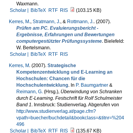
Waxmann.
Scholar |
BibTeX
RTF
RIS
(103.15 KB)
Kerres, M.
,
Stratmann, J.
, &
Rottmann, J.
. (2007).
Prüfen am PC. Evaluierungsbericht -
Ergebnisse, Erfahrungen und Bewertungen
computergestützter Prüfungssysteme
. Bielefeld:
W. Bertelsmann.
Scholar |
BibTeX
RTF
RIS
Kerres, M
. (2007).
Strategische
Kompetenzentwicklung und E-Learning an
Hochschulen: Chancen für die
Hochschulentwicklung
. In
P. Baumgartner
&
Reimann, G.
(Hrsg.)
,
Überwindung von Schranken
durch E-Learning. Festschrift für Rolf Schulmeister
Band 1
. Innsbruck: Studienverlag. Abgerufen von
http://www.studienverlag.at/page.cfm?
vpath=buecher/buchdetail&bookclass=&titnr=%204
496
Scholar |
BibTeX
RTF
RIS
(135.67 KB)