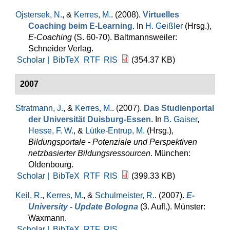
Ojstersek, N.
, &
Kerres, M.
. (2008).
Virtuelles
Coaching beim E-Learning
. In
H. Geißler
(Hrsg.)
,
E-Coaching
(S. 60-70). Baltmannsweiler:
Schneider Verlag.
Scholar |
BibTeX
RTF
RIS
(354.37 KB)
2007
Stratmann, J.
, &
Kerres, M.
. (2007).
Das Studienportal
der Universität Duisburg-Essen
. In
B. Gaiser
,
Hesse, F. W.
, &
Lütke-Entrup, M.
(Hrsg.)
,
Bildungsportale - Potenziale und Perspektiven
netzbasierter Bildungsressourcen
. München:
Oldenbourg.
Scholar |
BibTeX
RTF
RIS
(399.33 KB)
Keil, R.
,
Kerres, M.
, &
Schulmeister, R.
. (2007).
E-
University - Update Bologna
(3. Aufl.). Münster:
Waxmann.
Scholar |
BibTeX
RTF
RIS