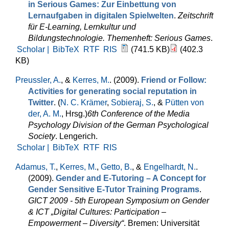
in Serious Games: Zur Einbettung von
Lernaufgaben in digitalen Spielwelten
.
Zeitschrift
für E-Learning, Lernkultur und
Bildungstechnologie. Themenheft: Serious Games
.
Scholar |
BibTeX
RTF
RIS
(741.5 KB)
(402.3
KB)
Preussler, A.
, &
Kerres, M.
. (2009).
Friend or Follow:
Activities for generating social reputation in
Twitter
. (
N. C. Krämer
,
Sobieraj, S.
, &
Pütten von
der, A. M.
, Hrsg.
)
6th Conference of the Media
Psychology Division of the German Psychological
Society
. Lengerich.
Scholar |
BibTeX
RTF
RIS
Adamus, T.
,
Kerres, M.
,
Getto, B.
, &
Engelhardt, N.
.
(2009).
Gender and E-Tutoring – A Concept for
Gender Sensitive E-Tutor Training Programs
.
GICT 2009 - 5th European Symposium on Gender
& ICT „Digital Cultures: Participation –
Empowerment – Diversity“
. Bremen: Universität