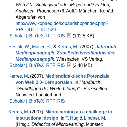
Web 2.0 - Schlagwort oder Megatrend? Fakten,
Analysen, Prognosen
(6. Aufl.). München: Kopäd.
Abgerufen von
http://www.kopaed.de/kopaedshop/index.php?
PRODUCT_ID=529
Scholar |
BibTeX
RTF
RIS
(102.5 KB)
Sesink, W.
,
Moser, H.
, &
Kerres, M.
. (2007).
Jahrbuch
Medienpädagogik: Zum Selbstverständnis der
Medienpädagogik
. Wiesbaden: VS Verlag.
Scholar |
BibTeX
RTF
RIS
(2.48 MB)
Kerres, M
. (2007).
Mediendidaktische Potenziale
von Web 2.0–Lernportalen
. In
Handbuch
"Grundlagen der Weiterbildung" - Praxishilfen
.
Neuwied: Luchterhand.
Scholar |
BibTeX
RTF
RIS
Kerres, M
. (2007).
Microlearning as a challenge to
instructional design
. In
T. Hug
&
Lindner, M.
(Hrsg.)
,
Didactics of Microlearning
. Münster: