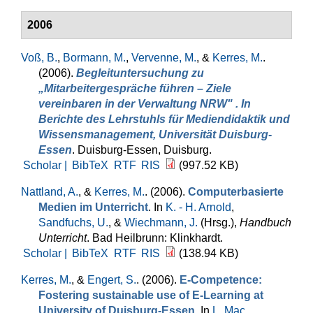
2006
Voß, B.
,
Bormann, M.
,
Vervenne, M.
, &
Kerres, M.
.
(2006).
Begleituntersuchung zu
„Mitarbeitergespräche führen – Ziele
vereinbaren in der Verwaltung NRW" . In
Berichte des Lehrstuhls für Mediendidaktik und
Wissensmanagement, Universität Duisburg-
Essen
. Duisburg-Essen, Duisburg.
Scholar |
BibTeX
RTF
RIS
(997.52 KB)
Nattland, A.
, &
Kerres, M.
. (2006).
Computerbasierte
Medien im Unterricht
. In
K. - H. Arnold
,
Sandfuchs, U.
, &
Wiechmann, J.
(Hrsg.)
,
Handbuch
Unterricht
. Bad Heilbrunn: Klinkhardt.
Scholar |
BibTeX
RTF
RIS
(138.94 KB)
Kerres, M.
, &
Engert, S.
. (2006).
E-Competence:
Fostering sustainable use of E-Learning at
University of Duisburg-Essen
. In
L. Mac