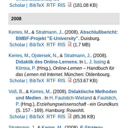
Scholar |
BibTeX
RTF
RIS
(181.08 KB)
2008
Kerres, M.
, &
Stratmann, J.
. (2008).
Abschlußbericht:
BMBF-Projekt "E-University"
. Duisburg.
Scholar |
BibTeX
RTF
RIS
(1.7 MB)
Kerres, M.
,
Ojstersek, N.
, &
Stratmann, J.
. (2008).
Didaktik des Online-Lernens
. In
L. J. Issing
&
Klimsa, P.
(Hrsg.)
,
Online-Lernen – Handbuch für
das Lernen mit Internet
. München: Oldenbourg.
Scholar |
BibTeX
RTF
RIS
(153.67 KB)
Voß, B.
, &
Kerres, M.
. (2008).
Didaktische Methoden
und Medien
. In
H. Faulstich-Wieland
&
Faulstich,
P.
(Hrsg.)
,
Erziehungswissenschaft - ein Grundkurs
(S. 157 - 169). Hamburg: Rowohlt.
Scholar |
BibTeX
RTF
RIS
(85.36 KB)
Stratmann, J.
, &
Kerres, M.
. (2008).
E-Strategy.