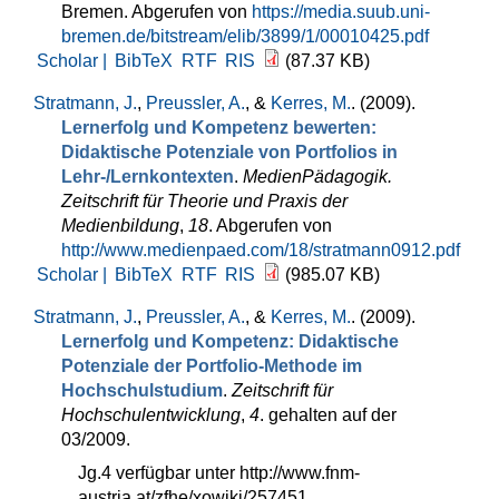
Bremen. Abgerufen von
https://media.suub.uni-
bremen.de/bitstream/elib/3899/1/00010425.pdf
Scholar |
BibTeX
RTF
RIS
(87.37 KB)
Stratmann, J.
,
Preussler, A.
, &
Kerres, M.
. (2009).
Lernerfolg und Kompetenz bewerten:
Didaktische Potenziale von Portfolios in
Lehr-/Lernkontexten
.
MedienPädagogik.
Zeitschrift für Theorie und Praxis der
Medienbildung
,
18
. Abgerufen von
http://www.medienpaed.com/18/stratmann0912.pdf
Scholar |
BibTeX
RTF
RIS
(985.07 KB)
Stratmann, J.
,
Preussler, A.
, &
Kerres, M.
. (2009).
Lernerfolg und Kompetenz: Didaktische
Potenziale der Portfolio-Methode im
Hochschulstudium
.
Zeitschrift für
Hochschulentwicklung
,
4
. gehalten auf der
03/2009.
Jg.4 verfügbar unter http://www.fnm-
austria.at/zfhe/xowiki/257451