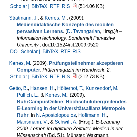
Scholar |
BibTeX
RTF
RIS
(514.06 KB)
Stratmann, J.
, &
Kerres, M.
. (2009).
Mediendidaktische Konzepte des mobilen
pervasiven Lernens
. (
D. Tavangarian
, Hrsg.
)
it –
information technology. Sonderheft Pervasive
University
. doi:10.1524/itit.2009.0520
DOI
Scholar |
BibTeX
RTF
RIS
Kerres, M
. (2009).
Prüfungsteilnehmer akzeptieren
Computer
.
Prüfermagazin im Handwerk
,
2
.
Scholar |
BibTeX
RTF
RIS
(312.73 KB)
Getto, B.
,
Hansen, H.
,
Hölterhof, T.
,
Kunzendorf, M.
,
Pullich, L.
, &
Kerres, M.
. (2009).
RuhrCampusOnline: Hochschulübergreifendes
E-Learning in der Universitätsallianz Metropole
Ruhr
. In
N. Apostolopoulos
,
Hoffmann, H.
,
Mansmann, V.
, &
Schwill, A.
(Hrsg.)
,
E-Learning
2009. Lernen im digitalen Zeitalter. Medien in der
Wissenschaft
(Bd. 51). Münster: Waxmann.