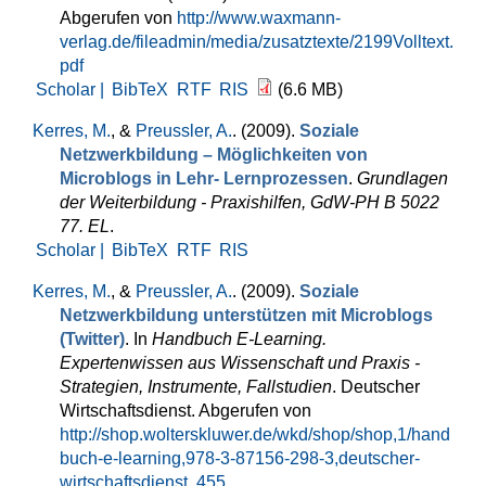
Abgerufen von
http://www.waxmann-
verlag.de/fileadmin/media/zusatztexte/2199Volltext.
pdf
Scholar |
BibTeX
RTF
RIS
(6.6 MB)
Kerres, M.
, &
Preussler, A.
. (2009).
Soziale
Netzwerkbildung – Möglichkeiten von
Microblogs in Lehr- Lernprozessen
.
Grundlagen
der Weiterbildung - Praxishilfen, GdW-PH B 5022
77. EL
.
Scholar |
BibTeX
RTF
RIS
Kerres, M.
, &
Preussler, A.
. (2009).
Soziale
Netzwerkbildung unterstützen mit Microblogs
(Twitter)
. In
Handbuch E-Learning.
Expertenwissen aus Wissenschaft und Praxis -
Strategien, Instrumente, Fallstudien
. Deutscher
Wirtschaftsdienst. Abgerufen von
http://shop.wolterskluwer.de/wkd/shop/shop,1/hand
buch-e-learning,978-3-87156-298-3,deutscher-
wirtschaftsdienst,,455