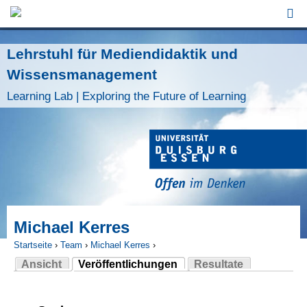
Jump to Navigation
Lehrstuhl für Mediendidaktik und
Wissensmanagement
Learning Lab | Exploring the Future of Learning
Michael Kerres
Startseite
›
Team
›
Michael Kerres
›
Ansicht
Veröffentlichungen
Resultate
Sie sind hier
(aktiver Reiter)
Haupt-Reiter