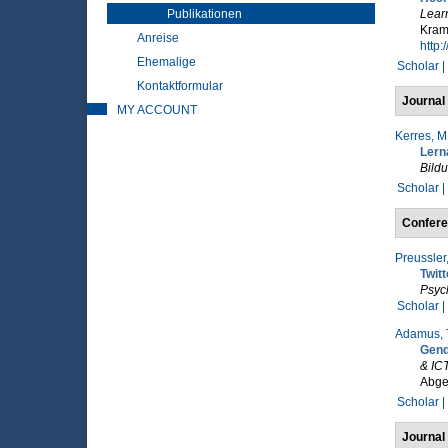
Publikationen
Lear
Krame
Anreise
http:
Ehemalige
Scholar |
Kontaktformular
Journal 
MY ACCOUNT
Kerres, M
Lern
Bild
Scholar |
Confere
Preussler,
Twitt
Psych
Scholar |
Adamus, 
Gend
& ICT
Abge
Scholar |
Journal 