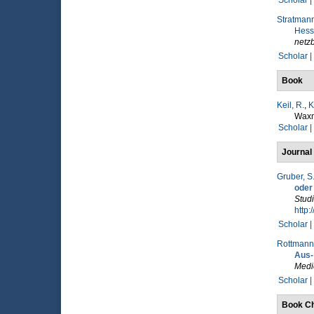
Scholar |
Stratmann
Hesse
netz
Scholar |
Book
Keil, R.
,
K
Wax
Scholar |
Journal 
Gruber, S
oder
Stud
http:
Scholar |
Rottmann,
Aus-
Medie
Scholar |
Book Ch