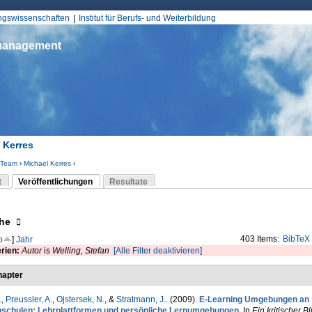
Jump to Navigation
ungswissenschaften
Institut für Berufs- und Weiterbildung
smanagement
 Kerres
Team
›
Michael Kerres
›
d hier
t
Veröffentlichungen
Resultate
(aktiver Reiter)
-Reiter
eigen
he
403 Items:
BibTeX
p
]
Jahr
erien:
Autor
is
Welling, Stefan
[Alle Filter deaktivieren]
apter
.
,
Preussler, A.
,
Ojstersek, N.
, &
Stratmann, J.
. (2009).
E-Learning Umgebungen an
schulen: Lehrplattformen und persönliche Lernumgebungen
. In
Ein kritischer Bl