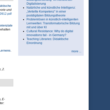
Digitalisierung
aktische
Natürliche und künstliche Intelligenz:
eorie und
„Verteilte Kompetenz“ in einer
0912.pdf
postdigitalen Bildungstheorie
Problemlösen in künstlich-intelligenten
Lernwelten: Transformatorische Bildung
otenziale
mit und über KI
gehalten
Cultural Resistance: Why do digital
innovations fail - in Germany?
Teaching Libraries: Didaktische
Einordnung
Lernens
.
more ...
k
,
2
.
)
,
E-
er: