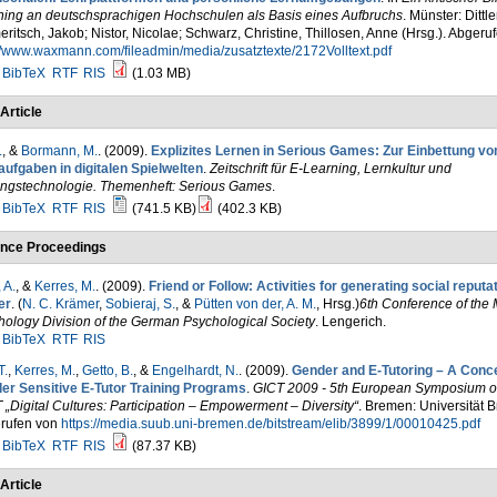
ning an deutschsprachigen Hochschulen als Basis eines Aufbruchs
. Münster: Dittler
ritsch, Jakob; Nistor, Nicolae; Schwarz, Christine, Thillosen, Anne (Hrsg.). Abgeru
//www.waxmann.com/fileadmin/media/zusatztexte/2172Volltext.pdf
BibTeX
RTF
RIS
(1.03 MB)
Article
.
, &
Bormann, M.
. (2009).
Explizites Lernen in Serious Games: Zur Einbettung vo
aufgaben in digitalen Spielwelten
.
Zeitschrift für E-Learning, Lernkultur und
ungstechnologie. Themenheft: Serious Games
.
BibTeX
RTF
RIS
(741.5 KB)
(402.3 KB)
nce Proceedings
 A.
, &
Kerres, M.
. (2009).
Friend or Follow: Activities for generating social reputat
er
. (
N. C. Krämer
,
Sobieraj, S.
, &
Pütten von der, A. M.
, Hrsg.
)
6th Conference of the
ology Division of the German Psychological Society
. Lengerich.
BibTeX
RTF
RIS
T.
,
Kerres, M.
,
Getto, B.
, &
Engelhardt, N.
. (2009).
Gender and E-Tutoring – A Conce
er Sensitive E-Tutor Training Programs
.
GICT 2009 - 5th European Symposium 
 „Digital Cultures: Participation – Empowerment – Diversity“
. Bremen: Universität 
rufen von
https://media.suub.uni-bremen.de/bitstream/elib/3899/1/00010425.pdf
BibTeX
RTF
RIS
(87.37 KB)
Article