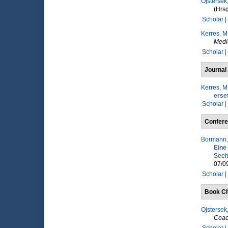
Ojstersek,
(Hrsg
Scholar |
Kerres, M
Medi
Scholar |
Journal 
Kerres, M
erse
Scholar |
Confere
Bormann,
Eine
Seeh
07/09
Scholar |
Book Ch
Ojstersek,
Coac