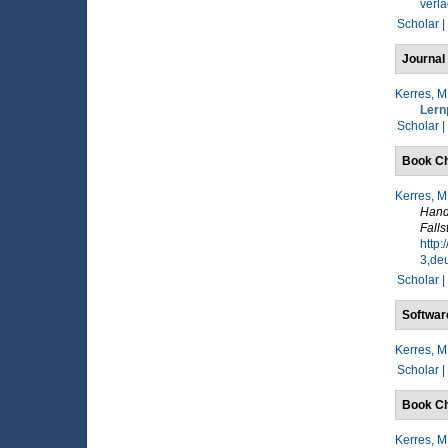
verla
Scholar |
Journal 
Kerres, M
Lern
Scholar |
Book Ch
Kerres, M
Handb
Falls
http
3,deu
Scholar |
Softwar
Kerres, M
Scholar |
Book Ch
Kerres, M