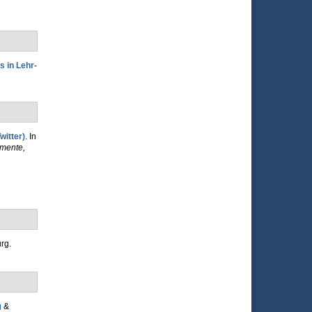
s in Lehr-
witter)
. In
umente,
rg.
g
&