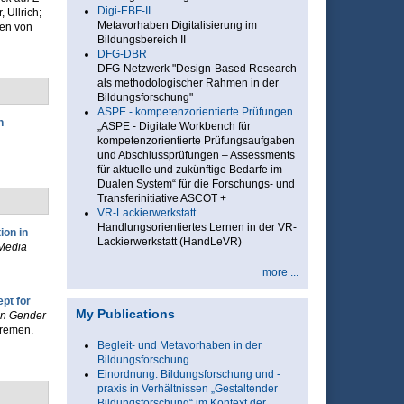
Digi-EBF-II
, Ullrich;
Metavorhaben Digitalisierung im
fen von
Bildungsbereich II
DFG-DBR
DFG-Netzwerk "Design-Based Research
als methodologischer Rahmen in der
Bildungsforschung"
ASPE - kompetenzorientierte Prüfungen
n
„ASPE - Digitale Workbench für
kompetenzorientierte Prüfungsaufgaben
und Abschlussprüfungen – Assessments
für aktuelle und zukünftige Bedarfe im
Dualen System“ für die Forschungs- und
Transferinitiative ASCOT +
VR-Lackierwerkstatt
Handlungsorientiertes Lernen in der VR-
ion in
Lackierwerkstatt (HandLeVR)
 Media
more ...
pt for
My Publications
on Gender
Bremen.
Begleit- und Metavorhaben in der
Bildungsforschung
Einordnung: Bildungsforschung und -
praxis in Verhältnissen „Gestaltender
Bildungsforschung“ im Kontext der