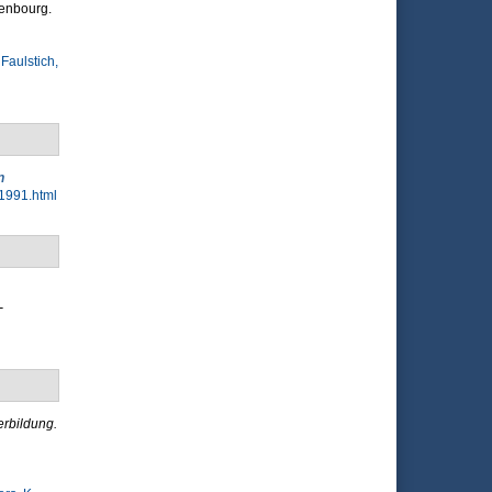
enbourg.
&
Faulstich,
n
1991.html
-
rbildung.