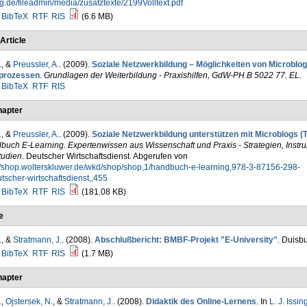
g.de/fileadmin/media/zusatztexte/2199Volltext.pdf
BibTeX
RTF
RIS
(6.6 MB)
Article
.
, &
Preussler, A.
. (2009).
Soziale Netzwerkbildung – Möglichkeiten von Microblog
prozessen
.
Grundlagen der Weiterbildung - Praxishilfen, GdW-PH B 5022 77. EL
.
BibTeX
RTF
RIS
apter
.
, &
Preussler, A.
. (2009).
Soziale Netzwerkbildung unterstützen mit Microblogs (T
uch E-Learning. Expertenwissen aus Wissenschaft und Praxis - Strategien, Instr
tudien
. Deutscher Wirtschaftsdienst. Abgerufen von
://shop.wolterskluwer.de/wkd/shop/shop,1/handbuch-e-learning,978-3-87156-298-
tscher-wirtschaftsdienst,,455
BibTeX
RTF
RIS
(181.08 KB)
e
.
, &
Stratmann, J.
. (2008).
Abschlußbericht: BMBF-Projekt "E-University"
. Duisbu
BibTeX
RTF
RIS
(1.7 MB)
apter
.
,
Ojstersek, N.
, &
Stratmann, J.
. (2008).
Didaktik des Online-Lernens
. In
L. J. Issin