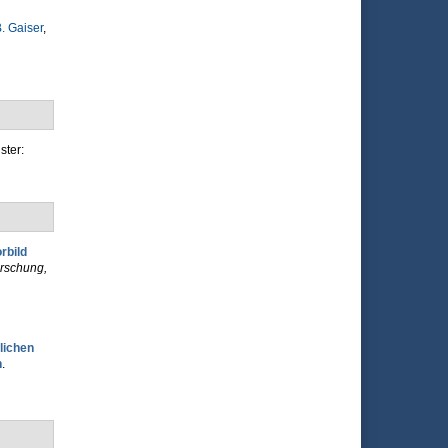
. Gaiser
,
ster:
rbild
orschung,
lichen
n
.