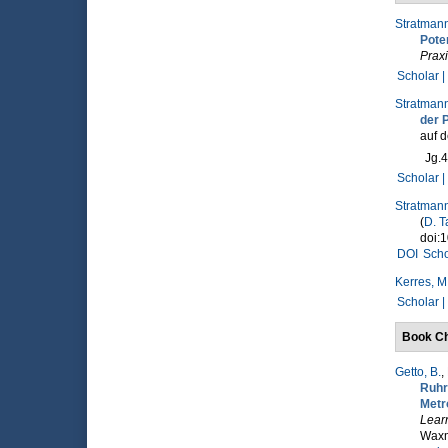
Stratmann
Poten
Prax
Scholar |
Stratmann
der 
auf d
Jg.4
Scholar |
Stratmann
(
D. T
doi:1
DOI
Scho
Kerres, M
Scholar |
Book Ch
Getto, B.
,
Ruhr
Metr
Learn
Waxm