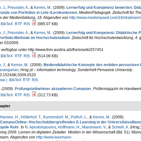
, J.
,
Preussler, A.
, &
Kerres, M.
. (2009).
Lernerfolg und Kompetenz bewerten: Did
ziale von Portfolios in Lehr-/Lernkontexten
.
MedienPädagogik. Zeitschrift für Th
is der Medienbildung
,
18
. Abgerufen von
http://www.medienpaed.com/18/stratmann
BibTeX
RTF
RIS
(985.07 KB)
, J.
,
Preussler, A.
, &
Kerres, M.
. (2009).
Lernerfolg und Kompetenz: Didaktische P
Portfolio-Methode im Hochschulstudium
.
Zeitschrift für Hochschulentwicklung
,
4
. 
er 03/2009.
 verfügbar unter http://www.fnm-austria.at/zfhe/xowiki/257451
BibTeX
RTF
RIS
(514.06 KB)
, J.
, &
Kerres, M.
. (2009).
Mediendidaktische Konzepte des mobilen pervasiven 
avangarian
, Hrsg.
)
it – information technology. Sonderheft Pervasive University
.
0.1524/itit.2009.0520
lar |
BibTeX
RTF
RIS
. (2009).
Prüfungsteilnehmer akzeptieren Computer
.
Prüfermagazin im Handwer
BibTeX
RTF
RIS
(312.73 KB)
apter
Hansen, H.
,
Hölterhof, T.
,
Kunzendorf, M.
,
Pullich, L.
, &
Kerres, M.
. (2009).
CampusOnline: Hochschulübergreifendes E-Learning in der Universitätsallianz
opole Ruhr
. In
N. Apostolopoulos
,
Hoffmann, H.
,
Mansmann, V.
, &
Schwill, A.
(Hrsg.
ing 2009. Lernen im digitalen Zeitalter. Medien in der Wissenschaft
(Bd. 51). Münst
ann. Abgerufen von
http://www.waxmann-