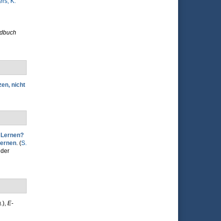
rs, K.
dbuch
en, nicht
 Lernen?
Lernen
. (
S.
 der
.)
,
E-