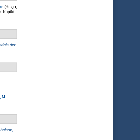
ke
(Hrsg.)
,
n: Kopäd.
dnis der
, M.
ebnisse,