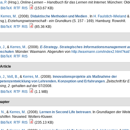
a, P.
(Hrsg.)
,
Online-Lernen – Handbuch für das Lernen mit Internet
. München: Old
BibTeX
RTF
RIS
(153.67 KB)
&
Kerres, M.
. (2008).
Didaktische Methoden und Medien
. In
H. Faulstich-Wieland
sg.)
,
Erziehungswissenschaft - ein Grundkurs
(S. 157 - 169). Hamburg: Rowohlt.
BibTeX
RTF
RIS
(85.36 KB)
, J.
, &
Kerres, M.
. (2008).
E-Strategy. Strategisches Informationsmanagement a
schulen
. Münster: Waxmann. Abgerufen von
http://waxmann.com/index2.html?kat/
BibTeX
RTF
RIS
Article
, J.
,
Voß, B.
, &
Kerres, M.
. (2008).
Innovationsprojekte als Maßnahme der
etenzentwicklung von Lehrenden. Konzeption und Erfahrungen
.
Zeitschrift für E
ning
,
2
. gehalten auf der 07/2008.
BibTeX
RTF
RIS
(1.1 MB)
apter
 N.
, &
Kerres, M.
. (2008).
Lernen in Second Life betreuen
. In
Grundlagen der Weite
shilfen
. Neuwied: Wolters-Kluwer.
BibTeX
RTF
RIS
(235.13 KB)