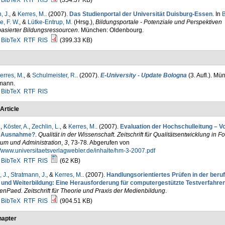
BibTeX
RTF
RIS
(354.37 KB)
, J.
, &
Kerres, M.
. (2007).
Das Studienportal der Universität Duisburg-Essen
. In
B
, F. W.
, &
Lütke-Entrup, M.
(Hrsg.)
,
Bildungsportale - Potenziale und Perspektiven
basierter Bildungsressourcen
. München: Oldenbourg.
BibTeX
RTF
RIS
(399.33 KB)
erres, M.
, &
Schulmeister, R.
. (2007).
E-University - Update Bologna
(3. Aufl.). Mün
mann.
BibTeX
RTF
RIS
Article
.
,
Köster, A.
,
Zechlin, L.
, &
Kerres, M.
. (2007).
Evaluation der Hochschulleitung – Vo
 Ausnahme?
.
Qualität in der Wissenschaft. Zeitschrift für Qualitätsentwicklung in F
ium und Administration
,
3
, 73-78. Abgerufen von
//www.universitaetsverlagwebler.de/inhalte/hm-3-2007.pdf
BibTeX
RTF
RIS
(62 KB)
 J.
,
Stratmann, J.
, &
Kerres, M.
. (2007).
Handlungsorientiertes Prüfen in der beruf
 und Weiterbildung: Eine Herausforderung für computergestützte Testverfahre
nPaed. Zeitschrift für Theorie und Praxis der Medienbildung
.
BibTeX
RTF
RIS
(904.51 KB)
apter