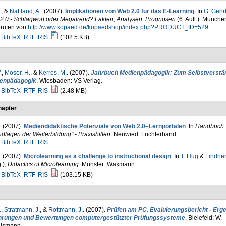
.
, &
Nattland, A.
. (2007).
Implikationen von Web 2.0 für das E-Learning
. In
G. Gehr
2.0 - Schlagwort oder Megatrend? Fakten, Analysen, Prognosen
(6. Aufl.). Münche
rufen von
http://www.kopaed.de/kopaedshop/index.php?PRODUCT_ID=529
BibTeX
RTF
RIS
(102.5 KB)
.
,
Moser, H.
, &
Kerres, M.
. (2007).
Jahrbuch Medienpädagogik: Zum Selbstverstän
enpädagogik
. Wiesbaden: VS Verlag.
BibTeX
RTF
RIS
(2.48 MB)
apter
. (2007).
Mediendidaktische Potenziale von Web 2.0–Lernportalen
. In
Handbuch
dlagen der Weiterbildung" - Praxishilfen
. Neuwied: Luchterhand.
BibTeX
RTF
RIS
. (2007).
Microlearning as a challenge to instructional design
. In
T. Hug
&
Lindner
.)
,
Didactics of Microlearning
. Münster: Waxmann.
BibTeX
RTF
RIS
(103.15 KB)
.
,
Stratmann, J.
, &
Rottmann, J.
. (2007).
Prüfen am PC. Evaluierungsbericht - Erg
hrungen und Bewertungen computergestützter Prüfungssysteme
. Bielefeld: W.