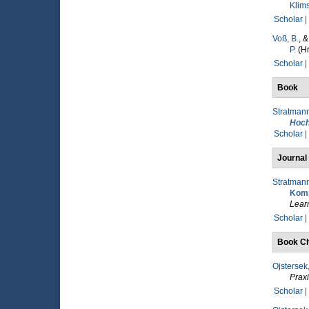
Klims
Scholar |
Voß, B.
, 
P.
(Hr
Scholar |
Book
Stratmann
Hoch
Scholar |
Journal 
Stratmann
Komp
Lear
Scholar |
Book Ch
Ojstersek,
Praxi
Scholar |