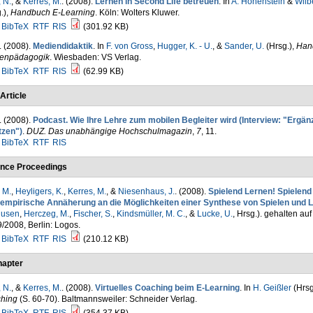
 N.
, &
Kerres, M.
. (2008).
Lernen in Second Life betreuen
. In
A. Hohenstein
&
Wilbe
.)
,
Handbuch E-Learning
. Köln: Wolters Kluwer.
BibTeX
RTF
RIS
(301.92 KB)
. (2008).
Mediendidaktik
. In
F. von Gross
,
Hugger, K. - U.
, &
Sander, U.
(Hrsg.)
,
Han
enpädagogik
. Wiesbaden: VS Verlag.
BibTeX
RTF
RIS
(62.99 KB)
Article
. (2008).
Podcast. Wie Ihre Lehre zum mobilen Begleiter wird (Interview: "Ergänz
tzen")
.
DUZ. Das unabhängige Hochschulmagazin
,
7
, 11.
BibTeX
RTF
RIS
nce Proceedings
 M.
,
Heyligers, K.
,
Kerres, M.
, &
Niesenhaus, J.
. (2008).
Spielend Lernen! Spielend
 empirische Annäherung an die Möglichkeiten einer Synthese von Spielen und 
usen
,
Herczeg, M.
,
Fischer, S.
,
Kindsmüller, M. C.
, &
Lucke, U.
, Hrsg.
). gehalten auf
/2008, Berlin: Logos.
BibTeX
RTF
RIS
(210.12 KB)
apter
 N.
, &
Kerres, M.
. (2008).
Virtuelles Coaching beim E-Learning
. In
H. Geißler
(Hrsg
hing
(S. 60-70). Baltmannsweiler: Schneider Verlag.