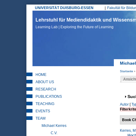
UNIVERSITÄT DUISBURG-ESSEN
Fakultät für Bild
Hauptmenü
Lehrstuhl für Mediendidaktik und Wissen
Learning Lab | Exploring the Future of Learning
Michael
Startseite
›
HOME
Sie sin
Ansich
ABOUT US
Haupt
RESEARCH
PUBLICATIONS
Anz
Suc
TEACHING
Autor
[
Ty
Filterkrit
EVENTS
TEAM
Book Ch
Michael Kerres
Kerres, M
C.V.
Hoch