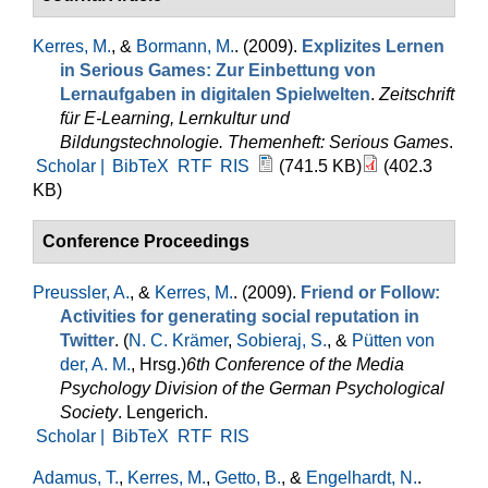
Kerres, M.
, &
Bormann, M.
. (2009).
Explizites Lernen
in Serious Games: Zur Einbettung von
Lernaufgaben in digitalen Spielwelten
.
Zeitschrift
für E-Learning, Lernkultur und
Bildungstechnologie. Themenheft: Serious Games
.
Scholar |
BibTeX
RTF
RIS
(741.5 KB)
(402.3
KB)
Conference Proceedings
Preussler, A.
, &
Kerres, M.
. (2009).
Friend or Follow:
Activities for generating social reputation in
Twitter
. (
N. C. Krämer
,
Sobieraj, S.
, &
Pütten von
der, A. M.
, Hrsg.
)
6th Conference of the Media
Psychology Division of the German Psychological
Society
. Lengerich.
Scholar |
BibTeX
RTF
RIS
Adamus, T.
,
Kerres, M.
,
Getto, B.
, &
Engelhardt, N.
.