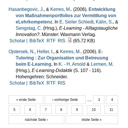
Hasanbegovic, J.
, &
Kerres, M.
. (2006).
Entwicklung
von Maßnahmenportfolios zur Vermittlung von
eLehrkompetenz
. In
E. Seiler Schiedt
,
Kälin, S.
, &
Sengstag, C.
(Hrsg.)
,
E-Learning - Alltagstaugliche
Innovation?
. Münster: Waxmann Verlag.
Scholar |
BibTeX
RTF
RIS
(65.72 KB)
Ojstersek, N.
,
Heller, I.
, &
Kerres, M.
. (2006).
E-
Tutoring : Zur Organisation und Betreuung
beim E-Learning
. In
K. - H. Arnold
&
Lermen, M.
(Hrsg.)
,
E-Learning-Didaktik
(S. 107 - 116).
Hohengehren: Schneider.
Scholar |
BibTeX
RTF
RIS
…
« erste Seite
‹ vorherige Seite
3
4
Seiten
5
6
7
8
9
10
11
nächste Seite ›
letzte Seite »