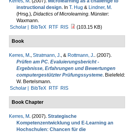
Kerres, M
. (2007).
Microlearning as a challenge to
instructional design
. In
T. Hug
&
Lindner, M.
(Hrsg.)
,
Didactics of Microlearning
. Münster:
Waxmann.
Scholar |
BibTeX
RTF
RIS
(103.15 KB)
Book
Kerres, M.
,
Stratmann, J.
, &
Rottmann, J.
. (2007).
Prüfen am PC. Evaluierungsbericht -
Ergebnisse, Erfahrungen und Bewertungen
computergestützter Prüfungssysteme
. Bielefeld:
W. Bertelsmann.
Scholar |
BibTeX
RTF
RIS
Book Chapter
Kerres, M
. (2007).
Strategische
Kompetenzentwicklung und E-Learning an
Hochschulen: Chancen für die