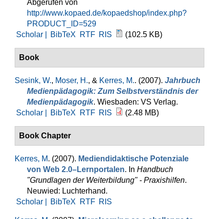
Abgerufen von
http://www.kopaed.de/kopaedshop/index.php?
PRODUCT_ID=529
Scholar |
BibTeX
RTF
RIS
(102.5 KB)
Book
Sesink, W.
,
Moser, H.
, &
Kerres, M.
. (2007).
Jahrbuch
Medienpädagogik: Zum Selbstverständnis der
Medienpädagogik
. Wiesbaden: VS Verlag.
Scholar |
BibTeX
RTF
RIS
(2.48 MB)
Book Chapter
Kerres, M
. (2007).
Mediendidaktische Potenziale
von Web 2.0–Lernportalen
. In
Handbuch
"Grundlagen der Weiterbildung" - Praxishilfen
.
Neuwied: Luchterhand.
Scholar |
BibTeX
RTF
RIS