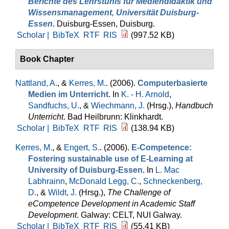
Berichte des Lehrstuhls für Mediendidaktik und
Wissensmanagement, Universität Duisburg-
Essen
. Duisburg-Essen, Duisburg.
Scholar |
BibTeX
RTF
RIS
(997.52 KB)
Book Chapter
Nattland, A.
, &
Kerres, M.
. (2006).
Computerbasierte
Medien im Unterricht
. In
K. - H. Arnold
,
Sandfuchs, U.
, &
Wiechmann, J.
(Hrsg.)
,
Handbuch
Unterricht
. Bad Heilbrunn: Klinkhardt.
Scholar |
BibTeX
RTF
RIS
(138.94 KB)
Kerres, M.
, &
Engert, S.
. (2006).
E-Competence:
Fostering sustainable use of E-Learning at
University of Duisburg-Essen
. In
L. Mac
Labhrainn
,
McDonald Legg, C.
,
Schneckenberg,
D.
, &
Wildt, J.
(Hrsg.)
,
The Challenge of
eCompetence Development in Academic Staff
Development
. Galway: CELT, NUI Galway.
Scholar |
BibTeX
RTF
RIS
(55.41 KB)