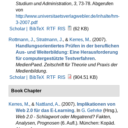
Studium und Administration
,
3
, 73-78. Abgerufen
von
http://www.universitaetsverlagwebler.de/inhalte/hm-
3-2007.pdf
Scholar |
BibTeX
RTF
RIS
(62 KB)
Rottmann, J.
,
Stratmann, J.
, &
Kerres, M.
. (2007).
Handlungsorientiertes Prüfen in der beruflichen
Aus- und Weiterbildung: Eine Herausforderung
für computergestützte Testverfahren
.
MedienPaed. Zeitschrift für Theorie und Praxis der
Medienbildung
.
Scholar |
BibTeX
RTF
RIS
(904.51 KB)
Book Chapter
Kerres, M.
, &
Nattland, A.
. (2007).
Implikationen von
Web 2.0 für das E-Learning
. In
G. Gehrke
(Hrsg.)
,
Web 2.0 - Schlagwort oder Megatrend? Fakten,
Analysen, Prognosen
(6. Aufl.). München: Kopäd.