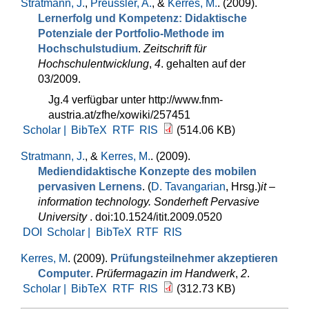
Stratmann, J.
,
Preussler, A.
, &
Kerres, M.
. (2009).
Lernerfolg und Kompetenz: Didaktische
Potenziale der Portfolio-Methode im
Hochschulstudium
.
Zeitschrift für
Hochschulentwicklung
,
4
. gehalten auf der
03/2009.
Jg.4 verfügbar unter http://www.fnm-
austria.at/zfhe/xowiki/257451
Scholar |
BibTeX
RTF
RIS
(514.06 KB)
Stratmann, J.
, &
Kerres, M.
. (2009).
Mediendidaktische Konzepte des mobilen
pervasiven Lernens
. (
D. Tavangarian
, Hrsg.
)
it –
information technology. Sonderheft Pervasive
University
. doi:10.1524/itit.2009.0520
DOI
Scholar |
BibTeX
RTF
RIS
Kerres, M
. (2009).
Prüfungsteilnehmer akzeptieren
Computer
.
Prüfermagazin im Handwerk
,
2
.
Scholar |
BibTeX
RTF
RIS
(312.73 KB)