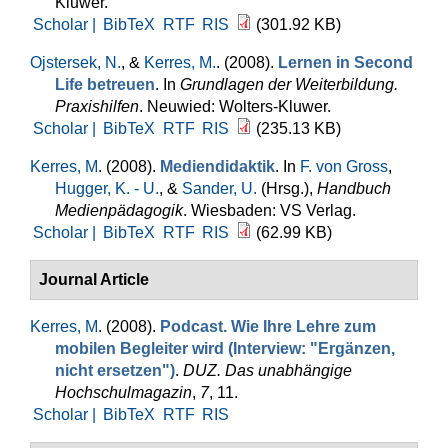
Kluwer.
Scholar |
BibTeX
RTF
RIS
(301.92 KB)
Ojstersek, N.
, &
Kerres, M.
. (2008).
Lernen in Second
Life betreuen
. In
Grundlagen der Weiterbildung.
Praxishilfen
. Neuwied: Wolters-Kluwer.
Scholar |
BibTeX
RTF
RIS
(235.13 KB)
Kerres, M
. (2008).
Mediendidaktik
. In
F. von Gross
,
Hugger, K. - U.
, &
Sander, U.
(Hrsg.)
,
Handbuch
Medienpädagogik
. Wiesbaden: VS Verlag.
Scholar |
BibTeX
RTF
RIS
(62.99 KB)
Journal Article
Kerres, M
. (2008).
Podcast. Wie Ihre Lehre zum
mobilen Begleiter wird (Interview: "Ergänzen,
nicht ersetzen")
.
DUZ. Das unabhängige
Hochschulmagazin
,
7
, 11.
Scholar |
BibTeX
RTF
RIS