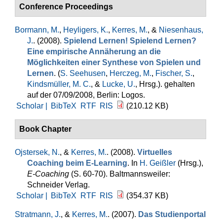
Conference Proceedings
Bormann, M.
,
Heyligers, K.
,
Kerres, M.
, &
Niesenhaus,
J.
. (2008).
Spielend Lernen! Spielend Lernen?
Eine empirische Annäherung an die
Möglichkeiten einer Synthese von Spielen und
Lernen
. (
S. Seehusen
,
Herczeg, M.
,
Fischer, S.
,
Kindsmüller, M. C.
, &
Lucke, U.
, Hrsg.
). gehalten
auf der 07/09/2008, Berlin: Logos.
Scholar |
BibTeX
RTF
RIS
(210.12 KB)
Book Chapter
Ojstersek, N.
, &
Kerres, M.
. (2008).
Virtuelles
Coaching beim E-Learning
. In
H. Geißler
(Hrsg.)
,
E-Coaching
(S. 60-70). Baltmannsweiler:
Schneider Verlag.
Scholar |
BibTeX
RTF
RIS
(354.37 KB)
Stratmann, J.
, &
Kerres, M.
. (2007).
Das Studienportal