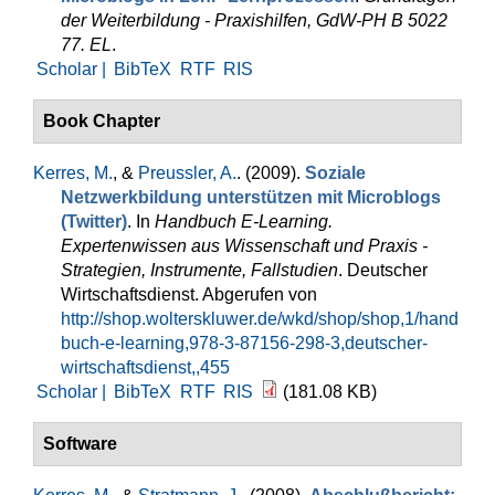
der Weiterbildung - Praxishilfen, GdW-PH B 5022
77. EL
.
Scholar |
BibTeX
RTF
RIS
Book Chapter
Kerres, M.
, &
Preussler, A.
. (2009).
Soziale
Netzwerkbildung unterstützen mit Microblogs
(Twitter)
. In
Handbuch E-Learning.
Expertenwissen aus Wissenschaft und Praxis -
Strategien, Instrumente, Fallstudien
. Deutscher
Wirtschaftsdienst. Abgerufen von
http://shop.wolterskluwer.de/wkd/shop/shop,1/hand
buch-e-learning,978-3-87156-298-3,deutscher-
wirtschaftsdienst,,455
Scholar |
BibTeX
RTF
RIS
(181.08 KB)
Software