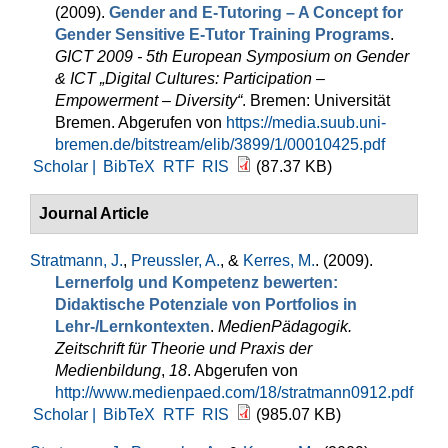
(2009).
Gender and E-Tutoring – A Concept for
Gender Sensitive E-Tutor Training Programs
.
GICT 2009 - 5th European Symposium on Gender
& ICT „Digital Cultures: Participation –
Empowerment – Diversity“
. Bremen: Universität
Bremen. Abgerufen von
https://media.suub.uni-
bremen.de/bitstream/elib/3899/1/00010425.pdf
Scholar |
BibTeX
RTF
RIS
(87.37 KB)
Journal Article
Stratmann, J.
,
Preussler, A.
, &
Kerres, M.
. (2009).
Lernerfolg und Kompetenz bewerten:
Didaktische Potenziale von Portfolios in
Lehr-/Lernkontexten
.
MedienPädagogik.
Zeitschrift für Theorie und Praxis der
Medienbildung
,
18
. Abgerufen von
http://www.medienpaed.com/18/stratmann0912.pdf
Scholar |
BibTeX
RTF
RIS
(985.07 KB)