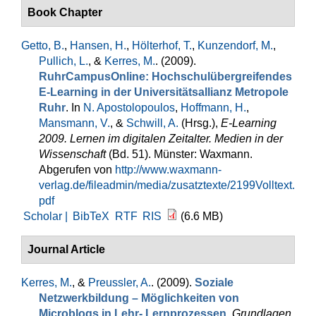
Book Chapter
Getto, B.
,
Hansen, H.
,
Hölterhof, T.
,
Kunzendorf, M.
,
Pullich, L.
, &
Kerres, M.
. (2009).
RuhrCampusOnline: Hochschulübergreifendes
E-Learning in der Universitätsallianz Metropole
Ruhr
. In
N. Apostolopoulos
,
Hoffmann, H.
,
Mansmann, V.
, &
Schwill, A.
(Hrsg.)
,
E-Learning
2009. Lernen im digitalen Zeitalter. Medien in der
Wissenschaft
(Bd. 51). Münster: Waxmann.
Abgerufen von
http://www.waxmann-
verlag.de/fileadmin/media/zusatztexte/2199Volltext.
pdf
Scholar |
BibTeX
RTF
RIS
(6.6 MB)
Journal Article
Kerres, M.
, &
Preussler, A.
. (2009).
Soziale
Netzwerkbildung – Möglichkeiten von
Microblogs in Lehr- Lernprozessen
.
Grundlagen