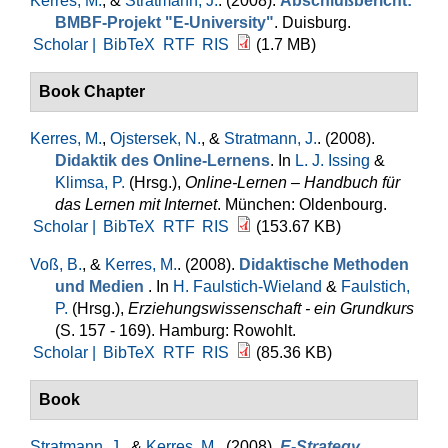
Kerres, M.
, &
Stratmann, J.
. (2008).
Abschlußbericht:
BMBF-Projekt "E-University"
. Duisburg.
Scholar |
BibTeX
RTF
RIS
(1.7 MB)
Book Chapter
Kerres, M.
,
Ojstersek, N.
, &
Stratmann, J.
. (2008).
Didaktik des Online-Lernens
. In
L. J. Issing
&
Klimsa, P.
(Hrsg.)
,
Online-Lernen – Handbuch für
das Lernen mit Internet
. München: Oldenbourg.
Scholar |
BibTeX
RTF
RIS
(153.67 KB)
Voß, B.
, &
Kerres, M.
. (2008).
Didaktische Methoden
und Medien
. In
H. Faulstich-Wieland
&
Faulstich,
P.
(Hrsg.)
,
Erziehungswissenschaft - ein Grundkurs
(S. 157 - 169). Hamburg: Rowohlt.
Scholar |
BibTeX
RTF
RIS
(85.36 KB)
Book
Stratmann, J.
, &
Kerres, M.
. (2008).
E-Strategy.