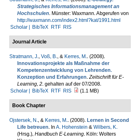
Strategisches Informationsmanagement an
Hochschulen
. Münster: Waxmann. Abgerufen von
http://waxmann.com/index2.html?kat/1991.html
Scholar |
BibTeX
RTF
RIS
Journal Article
Stratmann, J.
,
Voß, B.
, &
Kerres, M.
. (2008).
Innovationsprojekte als Maßnahme der
Kompetenzentwicklung von Lehrenden.
Konzeption und Erfahrungen
.
Zeitschrift für E-
Learning
,
2
. gehalten auf der 07/2008.
Scholar |
BibTeX
RTF
RIS
(1.1 MB)
Book Chapter
Ojstersek, N.
, &
Kerres, M.
. (2008).
Lernen in Second
Life betreuen
. In
A. Hohenstein
&
Wilbers, K.
(Hrsg.)
,
Handbuch E-Learning
. Köln: Wolters