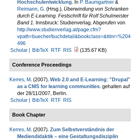
Hochschulentwicklung
. In
P. Baumgartner
&
Reimann, G.
(Hrsg.)
,
Überwindung von Schranken
durch E-Learning. Festschrift für Rolf Schulmeister
Band 1
. Innsbruck: Studienverlag. Abgerufen von
http://www.studienverlag.at/page.cfm?
vpath=buecher/buchdetail&bookclass=&titnr=%204
496
Scholar |
BibTeX
RTF
RIS
(135.67 KB)
Conference Proceedings
Kerres, M
. (2007).
Web 2.0 and E-Learning: "Drupal"
as a CMS for learning communities
. gehalten auf
der 28/11/2007, Berlin.
Scholar |
BibTeX
RTF
RIS
Book Chapter
Kerres, M
. (2007).
Zum Selbstverständnis der
Mediendidaktik – eine Gestaltungsdisziplin