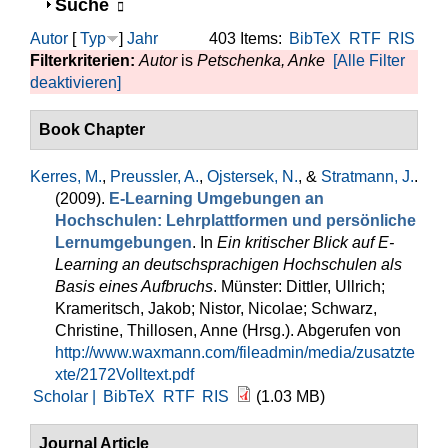
Anzeigen
Suche
Autor
[
Typ
]
Jahr
403 Items:
BibTeX
RTF
RIS
Filterkriterien:
Autor
is
Petschenka, Anke
[Alle Filter
deaktivieren]
Book Chapter
Kerres, M.
,
Preussler, A.
,
Ojstersek, N.
, &
Stratmann, J.
.
(2009).
E-Learning Umgebungen an
Hochschulen: Lehrplattformen und persönliche
Lernumgebungen
. In
Ein kritischer Blick auf E-
Learning an deutschsprachigen Hochschulen als
Basis eines Aufbruchs
. Münster: Dittler, Ullrich;
Krameritsch, Jakob; Nistor, Nicolae; Schwarz,
Christine, Thillosen, Anne (Hrsg.). Abgerufen von
http://www.waxmann.com/fileadmin/media/zusatzte
xte/2172Volltext.pdf
Scholar |
BibTeX
RTF
RIS
(1.03 MB)
Journal Article