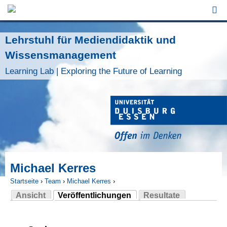
Jump to Navigation
Lehrstuhl für Mediendidaktik und
Wissensmanagement
Learning Lab | Exploring the Future of Learning
Michael Kerres
Startseite
›
Team
›
Michael Kerres
›
Ansicht
Veröffentlichungen
Resultate
Sie sind hier
(aktiver Reiter)
Haupt-Reiter