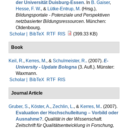
der Universität Duisburg-Essen
. In
B. Gaiser
,
Hesse, F. W.
, &
Lütke-Entrup, M.
(Hrsg.)
,
Bildungsportale - Potenziale und Perspektiven
netzbasierter Bildungsressourcen
. München:
Oldenbourg.
Scholar |
BibTeX
RTF
RIS
(399.33 KB)
Book
Keil, R.
,
Kerres, M.
, &
Schulmeister, R.
. (2007).
E-
University - Update Bologna
(3. Aufl.). Münster:
Waxmann.
Scholar |
BibTeX
RTF
RIS
Journal Article
Gruber, S.
,
Köster, A.
,
Zechlin, L.
, &
Kerres, M.
. (2007).
Evaluation der Hochschulleitung – Vorbild oder
Ausnahme?
.
Qualität in der Wissenschaft.
Zeitschrift für Qualitätsentwicklung in Forschung,