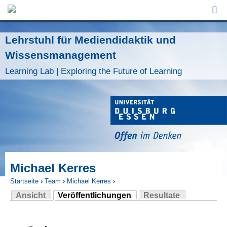
Jump to Navigation
Lehrstuhl für Mediendidaktik und
Wissensmanagement
Learning Lab | Exploring the Future of Learning
Michael Kerres
Startseite
›
Team
›
Michael Kerres
›
Ansicht
Veröffentlichungen
Resultate
Sie sind hier
(aktiver Reiter)
Haupt-Reiter