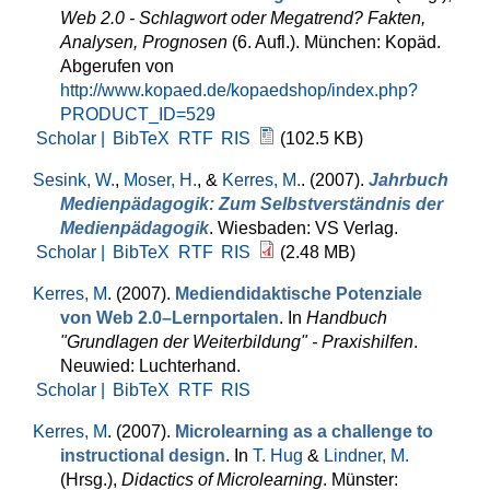
Web 2.0 - Schlagwort oder Megatrend? Fakten,
Analysen, Prognosen
(6. Aufl.). München: Kopäd.
Abgerufen von
http://www.kopaed.de/kopaedshop/index.php?
PRODUCT_ID=529
Scholar |
BibTeX
RTF
RIS
(102.5 KB)
Sesink, W.
,
Moser, H.
, &
Kerres, M.
. (2007).
Jahrbuch
Medienpädagogik: Zum Selbstverständnis der
Medienpädagogik
. Wiesbaden: VS Verlag.
Scholar |
BibTeX
RTF
RIS
(2.48 MB)
Kerres, M
. (2007).
Mediendidaktische Potenziale
von Web 2.0–Lernportalen
. In
Handbuch
"Grundlagen der Weiterbildung" - Praxishilfen
.
Neuwied: Luchterhand.
Scholar |
BibTeX
RTF
RIS
Kerres, M
. (2007).
Microlearning as a challenge to
instructional design
. In
T. Hug
&
Lindner, M.
(Hrsg.)
,
Didactics of Microlearning
. Münster: