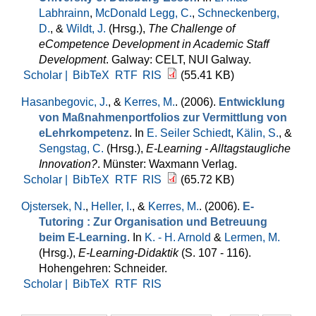
Labhrainn
,
McDonald Legg, C.
,
Schneckenberg,
D.
, &
Wildt, J.
(Hrsg.)
,
The Challenge of
eCompetence Development in Academic Staff
Development
. Galway: CELT, NUI Galway.
Scholar |
BibTeX
RTF
RIS
(55.41 KB)
Hasanbegovic, J.
, &
Kerres, M.
. (2006).
Entwicklung
von Maßnahmenportfolios zur Vermittlung von
eLehrkompetenz
. In
E. Seiler Schiedt
,
Kälin, S.
, &
Sengstag, C.
(Hrsg.)
,
E-Learning - Alltagstaugliche
Innovation?
. Münster: Waxmann Verlag.
Scholar |
BibTeX
RTF
RIS
(65.72 KB)
Ojstersek, N.
,
Heller, I.
, &
Kerres, M.
. (2006).
E-
Tutoring : Zur Organisation und Betreuung
beim E-Learning
. In
K. - H. Arnold
&
Lermen, M.
(Hrsg.)
,
E-Learning-Didaktik
(S. 107 - 116).
Hohengehren: Schneider.
Scholar |
BibTeX
RTF
RIS