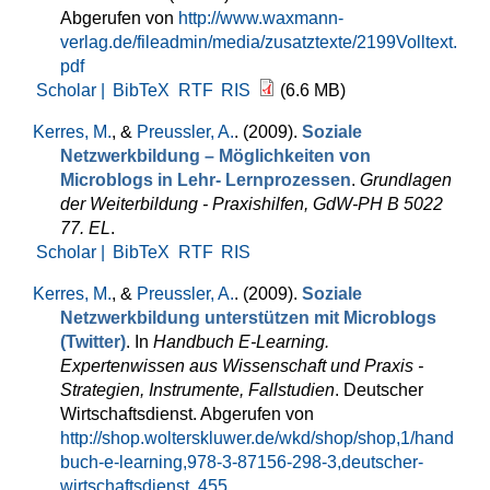
Abgerufen von
http://www.waxmann-
verlag.de/fileadmin/media/zusatztexte/2199Volltext.
pdf
Scholar |
BibTeX
RTF
RIS
(6.6 MB)
Kerres, M.
, &
Preussler, A.
. (2009).
Soziale
Netzwerkbildung – Möglichkeiten von
Microblogs in Lehr- Lernprozessen
.
Grundlagen
der Weiterbildung - Praxishilfen, GdW-PH B 5022
77. EL
.
Scholar |
BibTeX
RTF
RIS
Kerres, M.
, &
Preussler, A.
. (2009).
Soziale
Netzwerkbildung unterstützen mit Microblogs
(Twitter)
. In
Handbuch E-Learning.
Expertenwissen aus Wissenschaft und Praxis -
Strategien, Instrumente, Fallstudien
. Deutscher
Wirtschaftsdienst. Abgerufen von
http://shop.wolterskluwer.de/wkd/shop/shop,1/hand
buch-e-learning,978-3-87156-298-3,deutscher-
wirtschaftsdienst,,455