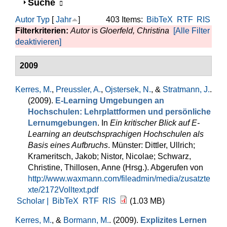
Anzeigen
Suche
Autor
Typ
[
Jahr
]
403 Items:
BibTeX
RTF
RIS
Filterkriterien:
Autor
is
Gloerfeld, Christina
[Alle Filter
deaktivieren]
2009
Kerres, M.
,
Preussler, A.
,
Ojstersek, N.
, &
Stratmann, J.
.
(2009).
E-Learning Umgebungen an
Hochschulen: Lehrplattformen und persönliche
Lernumgebungen
. In
Ein kritischer Blick auf E-
Learning an deutschsprachigen Hochschulen als
Basis eines Aufbruchs
. Münster: Dittler, Ullrich;
Krameritsch, Jakob; Nistor, Nicolae; Schwarz,
Christine, Thillosen, Anne (Hrsg.). Abgerufen von
http://www.waxmann.com/fileadmin/media/zusatzte
xte/2172Volltext.pdf
Scholar |
BibTeX
RTF
RIS
(1.03 MB)
Kerres, M.
, &
Bormann, M.
. (2009).
Explizites Lernen