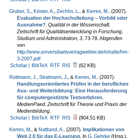
Gruber, S.
,
Köster, A.
,
Zechlin, L.
, &
Kerres, M.
. (2007).
Evaluation der Hochschulleitung – Vorbild oder
Ausnahme?
.
Qualität in der Wissenschaft.
Zeitschrift für Qualitätsentwicklung in Forschung,
Studium und Administration
,
3
, 73-78. Abgerufen
von
http://www.universitaetsverlagwebler.de/inhalte/hm-
3-2007.pdf
Scholar |
BibTeX
RTF
RIS
(62 KB)
Rottmann, J.
,
Stratmann, J.
, &
Kerres, M.
. (2007).
Handlungsorientiertes Prüfen in der beruflichen
Aus- und Weiterbildung: Eine Herausforderung
für computergestützte Testverfahren
.
MedienPaed. Zeitschrift für Theorie und Praxis der
Medienbildung
.
Scholar |
BibTeX
RTF
RIS
(904.51 KB)
Kerres, M.
, &
Nattland, A.
. (2007).
Implikationen von
Web 2.0 für das E-Learning
. In
G. Gehrke
(Hrsg.)
,