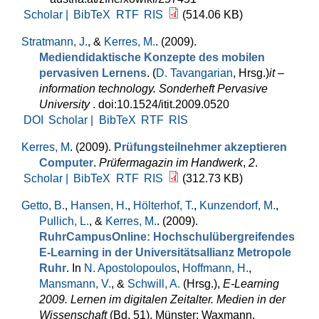
Scholar |
BibTeX
RTF
RIS
(514.06 KB)
Stratmann, J.
, &
Kerres, M.
. (2009).
Mediendidaktische Konzepte des mobilen
pervasiven Lernens
. (
D. Tavangarian
, Hrsg.
)
it –
information technology. Sonderheft Pervasive
University
. doi:10.1524/itit.2009.0520
DOI
Scholar |
BibTeX
RTF
RIS
Kerres, M
. (2009).
Prüfungsteilnehmer akzeptieren
Computer
.
Prüfermagazin im Handwerk
,
2
.
Scholar |
BibTeX
RTF
RIS
(312.73 KB)
Getto, B.
,
Hansen, H.
,
Hölterhof, T.
,
Kunzendorf, M.
,
Pullich, L.
, &
Kerres, M.
. (2009).
RuhrCampusOnline: Hochschulübergreifendes
E-Learning in der Universitätsallianz Metropole
Ruhr
. In
N. Apostolopoulos
,
Hoffmann, H.
,
Mansmann, V.
, &
Schwill, A.
(Hrsg.)
,
E-Learning
2009. Lernen im digitalen Zeitalter. Medien in der
Wissenschaft
(Bd. 51). Münster: Waxmann.