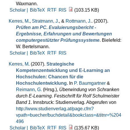
Waxmann.
Scholar |
BibTeX
RTF
RIS
(103.15 KB)
Kerres, M.
,
Stratmann, J.
, &
Rottmann, J.
. (2007).
Prüfen am PC. Evaluierungsbericht -
Ergebnisse, Erfahrungen und Bewertungen
computergestützter Prüfungssysteme
. Bielefeld:
W. Bertelsmann.
Scholar |
BibTeX
RTF
RIS
Kerres, M
. (2007).
Strategische
Kompetenzentwicklung und E-Learning an
Hochschulen: Chancen für die
Hochschulentwicklung
. In
P. Baumgartner
&
Reimann, G.
(Hrsg.)
,
Überwindung von Schranken
durch E-Learning. Festschrift für Rolf Schulmeister
Band 1
. Innsbruck: Studienverlag. Abgerufen von
http://www.studienverlag.at/page.cfm?
vpath=buecher/buchdetail&bookclass=&titnr=%204
496
Scholar |
BibTeX
RTF
RIS
(135.67 KB)