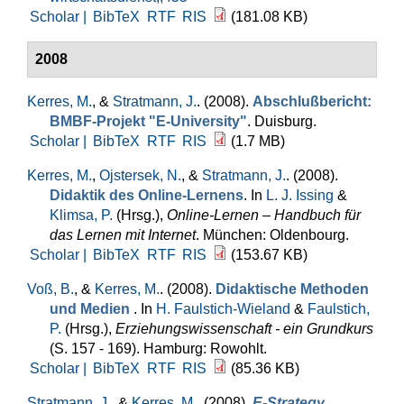
Scholar |
BibTeX
RTF
RIS
(181.08 KB)
2008
Kerres, M.
, &
Stratmann, J.
. (2008).
Abschlußbericht:
BMBF-Projekt "E-University"
. Duisburg.
Scholar |
BibTeX
RTF
RIS
(1.7 MB)
Kerres, M.
,
Ojstersek, N.
, &
Stratmann, J.
. (2008).
Didaktik des Online-Lernens
. In
L. J. Issing
&
Klimsa, P.
(Hrsg.)
,
Online-Lernen – Handbuch für
das Lernen mit Internet
. München: Oldenbourg.
Scholar |
BibTeX
RTF
RIS
(153.67 KB)
Voß, B.
, &
Kerres, M.
. (2008).
Didaktische Methoden
und Medien
. In
H. Faulstich-Wieland
&
Faulstich,
P.
(Hrsg.)
,
Erziehungswissenschaft - ein Grundkurs
(S. 157 - 169). Hamburg: Rowohlt.
Scholar |
BibTeX
RTF
RIS
(85.36 KB)
Stratmann, J.
, &
Kerres, M.
. (2008).
E-Strategy.