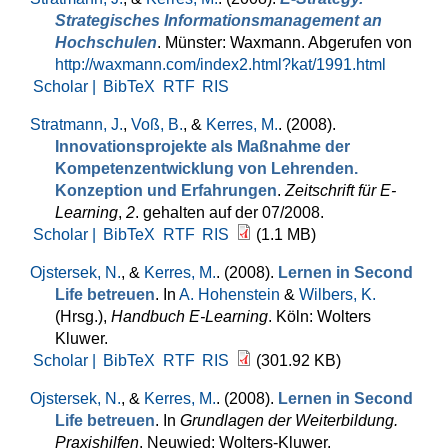
Strategisches Informationsmanagement an
Hochschulen
. Münster: Waxmann. Abgerufen von
http://waxmann.com/index2.html?kat/1991.html
Scholar |
BibTeX
RTF
RIS
Stratmann, J.
,
Voß, B.
, &
Kerres, M.
. (2008).
Innovationsprojekte als Maßnahme der
Kompetenzentwicklung von Lehrenden.
Konzeption und Erfahrungen
.
Zeitschrift für E-
Learning
,
2
. gehalten auf der 07/2008.
Scholar |
BibTeX
RTF
RIS
(1.1 MB)
Ojstersek, N.
, &
Kerres, M.
. (2008).
Lernen in Second
Life betreuen
. In
A. Hohenstein
&
Wilbers, K.
(Hrsg.)
,
Handbuch E-Learning
. Köln: Wolters
Kluwer.
Scholar |
BibTeX
RTF
RIS
(301.92 KB)
Ojstersek, N.
, &
Kerres, M.
. (2008).
Lernen in Second
Life betreuen
. In
Grundlagen der Weiterbildung.
Praxishilfen
. Neuwied: Wolters-Kluwer.