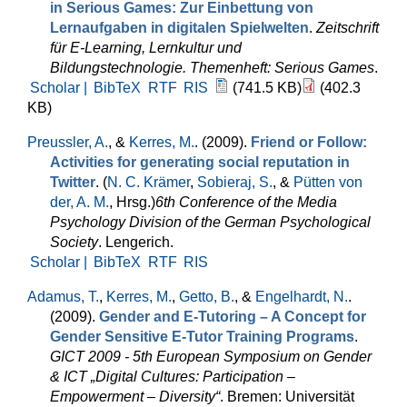
in Serious Games: Zur Einbettung von
Lernaufgaben in digitalen Spielwelten
.
Zeitschrift
für E-Learning, Lernkultur und
Bildungstechnologie. Themenheft: Serious Games
.
Scholar |
BibTeX
RTF
RIS
(741.5 KB)
(402.3
KB)
Preussler, A.
, &
Kerres, M.
. (2009).
Friend or Follow:
Activities for generating social reputation in
Twitter
. (
N. C. Krämer
,
Sobieraj, S.
, &
Pütten von
der, A. M.
, Hrsg.
)
6th Conference of the Media
Psychology Division of the German Psychological
Society
. Lengerich.
Scholar |
BibTeX
RTF
RIS
Adamus, T.
,
Kerres, M.
,
Getto, B.
, &
Engelhardt, N.
.
(2009).
Gender and E-Tutoring – A Concept for
Gender Sensitive E-Tutor Training Programs
.
GICT 2009 - 5th European Symposium on Gender
& ICT „Digital Cultures: Participation –
Empowerment – Diversity“
. Bremen: Universität