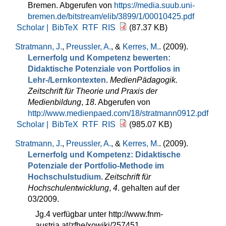
Bremen. Abgerufen von
https://media.suub.uni-
bremen.de/bitstream/elib/3899/1/00010425.pdf
Scholar |
BibTeX
RTF
RIS
(87.37 KB)
Stratmann, J.
,
Preussler, A.
, &
Kerres, M.
. (2009).
Lernerfolg und Kompetenz bewerten:
Didaktische Potenziale von Portfolios in
Lehr-/Lernkontexten
.
MedienPädagogik.
Zeitschrift für Theorie und Praxis der
Medienbildung
,
18
. Abgerufen von
http://www.medienpaed.com/18/stratmann0912.pdf
Scholar |
BibTeX
RTF
RIS
(985.07 KB)
Stratmann, J.
,
Preussler, A.
, &
Kerres, M.
. (2009).
Lernerfolg und Kompetenz: Didaktische
Potenziale der Portfolio-Methode im
Hochschulstudium
.
Zeitschrift für
Hochschulentwicklung
,
4
. gehalten auf der
03/2009.
Jg.4 verfügbar unter http://www.fnm-
austria.at/zfhe/xowiki/257451