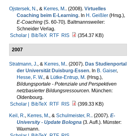
Ojstersek, N.
, &
Kerres, M.
. (2008).
Virtuelles
Coaching beim E-Learning
. In
H. Geißler
(Hrsg.)
,
E-Coaching
(S. 60-70). Baltmannsweiler:
Schneider Verlag.
Scholar |
BibTeX
RTF
RIS
(354.37 KB)
2007
Stratmann, J.
, &
Kerres, M.
. (2007).
Das Studienportal
der Universität Duisburg-Essen
. In
B. Gaiser
,
Hesse, F. W.
, &
Lütke-Entrup, M.
(Hrsg.)
,
Bildungsportale - Potenziale und Perspektiven
netzbasierter Bildungsressourcen
. München:
Oldenbourg.
Scholar |
BibTeX
RTF
RIS
(399.33 KB)
Keil, R.
,
Kerres, M.
, &
Schulmeister, R.
. (2007).
E-
University - Update Bologna
(3. Aufl.). Münster:
Waxmann.
Scholar |
BibTeX
RTF
RIS