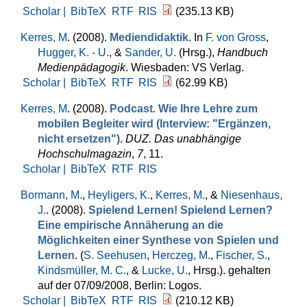
Scholar |
BibTeX
RTF
RIS
(235.13 KB)
Kerres, M
. (2008).
Mediendidaktik
. In
F. von Gross
,
Hugger, K. - U.
, &
Sander, U.
(Hrsg.)
,
Handbuch
Medienpädagogik
. Wiesbaden: VS Verlag.
Scholar |
BibTeX
RTF
RIS
(62.99 KB)
Kerres, M
. (2008).
Podcast. Wie Ihre Lehre zum
mobilen Begleiter wird (Interview: "Ergänzen,
nicht ersetzen")
.
DUZ. Das unabhängige
Hochschulmagazin
,
7
, 11.
Scholar |
BibTeX
RTF
RIS
Bormann, M.
,
Heyligers, K.
,
Kerres, M.
, &
Niesenhaus,
J.
. (2008).
Spielend Lernen! Spielend Lernen?
Eine empirische Annäherung an die
Möglichkeiten einer Synthese von Spielen und
Lernen
. (
S. Seehusen
,
Herczeg, M.
,
Fischer, S.
,
Kindsmüller, M. C.
, &
Lucke, U.
, Hrsg.
). gehalten
auf der 07/09/2008, Berlin: Logos.
Scholar |
BibTeX
RTF
RIS
(210.12 KB)