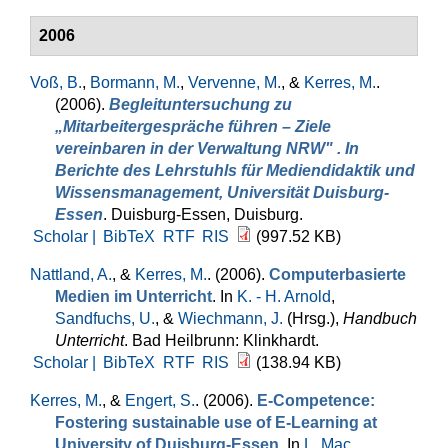
2006
Voß, B.
,
Bormann, M.
,
Vervenne, M.
, &
Kerres, M.
.
(2006).
Begleituntersuchung zu
„Mitarbeitergespräche führen – Ziele
vereinbaren in der Verwaltung NRW" . In
Berichte des Lehrstuhls für Mediendidaktik und
Wissensmanagement, Universität Duisburg-
Essen
. Duisburg-Essen, Duisburg.
Scholar |
BibTeX
RTF
RIS
(997.52 KB)
Nattland, A.
, &
Kerres, M.
. (2006).
Computerbasierte
Medien im Unterricht
. In
K. - H. Arnold
,
Sandfuchs, U.
, &
Wiechmann, J.
(Hrsg.)
,
Handbuch
Unterricht
. Bad Heilbrunn: Klinkhardt.
Scholar |
BibTeX
RTF
RIS
(138.94 KB)
Kerres, M.
, &
Engert, S.
. (2006).
E-Competence:
Fostering sustainable use of E-Learning at
University of Duisburg-Essen
. In
L. Mac