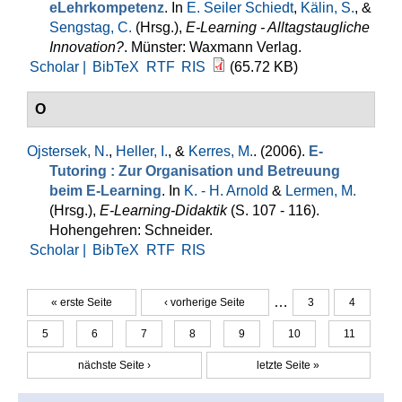
eLehrkompetenz
. In
E. Seiler Schiedt
,
Kälin, S.
, &
Sengstag, C.
(Hrsg.)
,
E-Learning - Alltagstaugliche
Innovation?
. Münster: Waxmann Verlag.
Scholar |
BibTeX
RTF
RIS
(65.72 KB)
O
Ojstersek, N.
,
Heller, I.
, &
Kerres, M.
. (2006).
E-
Tutoring : Zur Organisation und Betreuung
beim E-Learning
. In
K. - H. Arnold
&
Lermen, M.
(Hrsg.)
,
E-Learning-Didaktik
(S. 107 - 116).
Hohengehren: Schneider.
Scholar |
BibTeX
RTF
RIS
…
« erste Seite
‹ vorherige Seite
3
4
Seiten
5
6
7
8
9
10
11
nächste Seite ›
letzte Seite »