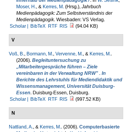
innerhalb der Medienpädagogik?
. In
W. Sesink
,
Moser, H.
, &
Kerres, M.
(Hrsg.)
,
Jahrbuch
Medienpädagogik: Zum Selbstverständnis der
Medienpädagogik
. Wiesbaden: VS Verlag.
Scholar |
BibTeX
RTF
RIS
(94.04 KB)
V
Voß, B.
,
Bormann, M.
,
Vervenne, M.
, &
Kerres, M.
.
(2006).
Begleituntersuchung zu
„Mitarbeitergespräche führen – Ziele
vereinbaren in der Verwaltung NRW" . In
Berichte des Lehrstuhls für Mediendidaktik und
Wissensmanagement, Universität Duisburg-
Essen
. Duisburg-Essen, Duisburg.
Scholar |
BibTeX
RTF
RIS
(997.52 KB)
N
Nattland, A.
, &
Kerres, M.
. (2006).
Computerbasierte