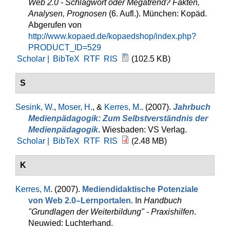
Web 2.0 - Schlagwort oder Megatrend? Fakten,
Analysen, Prognosen
(6. Aufl.). München: Kopäd.
Abgerufen von
http://www.kopaed.de/kopaedshop/index.php?
PRODUCT_ID=529
Scholar |
BibTeX
RTF
RIS
(102.5 KB)
S
Sesink, W.
,
Moser, H.
, &
Kerres, M.
. (2007).
Jahrbuch
Medienpädagogik: Zum Selbstverständnis der
Medienpädagogik
. Wiesbaden: VS Verlag.
Scholar |
BibTeX
RTF
RIS
(2.48 MB)
K
Kerres, M
. (2007).
Mediendidaktische Potenziale
von Web 2.0–Lernportalen
. In
Handbuch
"Grundlagen der Weiterbildung" - Praxishilfen
.
Neuwied: Luchterhand.