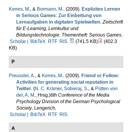
Kerres, M.
, &
Bormann, M.
. (2009).
Explizites Lernen
in Serious Games: Zur Einbettung von
Lernaufgaben in digitalen Spielwelten
.
Zeitschrift
für E-Learning, Lernkultur und
Bildungstechnologie. Themenheft: Serious Games
.
Scholar |
BibTeX
RTF
RIS
(741.5 KB)
(402.3
KB)
P
Preussler, A.
, &
Kerres, M.
. (2009).
Friend or Follow:
Activities for generating social reputation in
Twitter
. (
N. C. Krämer
,
Sobieraj, S.
, &
Pütten von
der, A. M.
, Hrsg.
)
6th Conference of the Media
Psychology Division of the German Psychological
Society
. Lengerich.
Scholar |
BibTeX
RTF
RIS
A