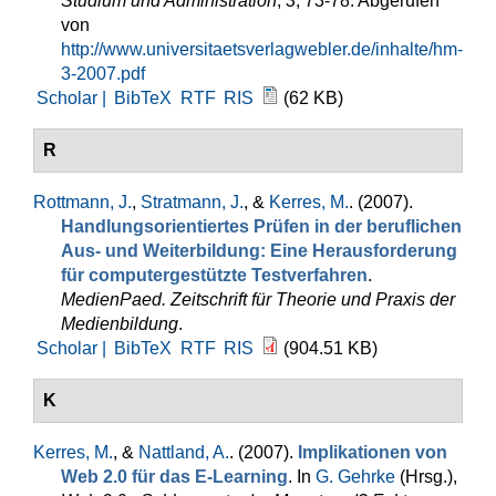
Studium und Administration
,
3
, 73-78. Abgerufen
von
http://www.universitaetsverlagwebler.de/inhalte/hm-
3-2007.pdf
Scholar |
BibTeX
RTF
RIS
(62 KB)
R
Rottmann, J.
,
Stratmann, J.
, &
Kerres, M.
. (2007).
Handlungsorientiertes Prüfen in der beruflichen
Aus- und Weiterbildung: Eine Herausforderung
für computergestützte Testverfahren
.
MedienPaed. Zeitschrift für Theorie und Praxis der
Medienbildung
.
Scholar |
BibTeX
RTF
RIS
(904.51 KB)
K
Kerres, M.
, &
Nattland, A.
. (2007).
Implikationen von
Web 2.0 für das E-Learning
. In
G. Gehrke
(Hrsg.)
,