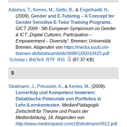
Adamus, T.
,
Kerres, M.
,
Getto, B.
, &
Engelhardt, N.
.
(2009).
Gender and E-Tutoring – A Concept for
Gender Sensitive E-Tutor Training Programs
.
GICT 2009 - 5th European Symposium on Gender
& ICT „Digital Cultures: Participation –
Empowerment – Diversity“
. Bremen: Universität
Bremen. Abgerufen von
https://media.suub.uni-
bremen.de/bitstream/elib/3899/1/00010425.pdf
Scholar |
BibTeX
RTF
RIS
(87.37 KB)
S
Stratmann, J.
,
Preussler, A.
, &
Kerres, M.
. (2009).
Lernerfolg und Kompetenz bewerten:
Didaktische Potenziale von Portfolios in
Lehr-/Lernkontexten
.
MedienPädagogik.
Zeitschrift für Theorie und Praxis der
Medienbildung
,
18
. Abgerufen von
http://www.medienpaed.com/18/stratmann0912.pdf