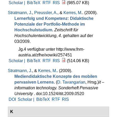
Scholar |
BibTeX
RTF
RIS
(985.07 KB)
Stratmann, J.
,
Preussler, A.
, &
Kerres, M.
. (2009).
Lernerfolg und Kompetenz: Didaktische
Potenziale der Portfolio-Methode im
Hochschulstudium
.
Zeitschrift für
Hochschulentwicklung
,
4
. gehalten auf der
03/2009.
Jg.4 verfügbar unter http://www.fnm-
austria.at/zfhe/xowiki/257451
Scholar |
BibTeX
RTF
RIS
(514.06 KB)
Stratmann, J.
, &
Kerres, M.
. (2009).
Mediendidaktische Konzepte des mobilen
pervasiven Lernens
. (
D. Tavangarian
, Hrsg.
)
it –
information technology. Sonderheft Pervasive
University
. doi:10.1524/itit.2009.0520
DOI
Scholar |
BibTeX
RTF
RIS
K