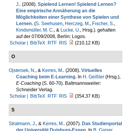
J.
. (2008).
Spielend Lernen! Spielend Lernen?
Eine empirische Annäherung an die
Möglichkeiten einer Synthese von Spielen und
Lernen
. (
S. Seehusen
,
Herczeg, M.
,
Fischer, S.
,
Kindsmüller, M. C.
, &
Lucke, U.
, Hrsg.
). gehalten
auf der 07/09/2008, Berlin: Logos.
Scholar |
BibTeX
RTF
RIS
(210.12 KB)
O
Ojstersek, N.
, &
Kerres, M.
. (2008).
Virtuelles
Coaching beim E-Learning
. In
H. Geißler
(Hrsg.)
,
E-Coaching
(S. 60-70). Baltmannsweiler:
Schneider Verlag.
Scholar |
BibTeX
RTF
RIS
(354.37 KB)
S
Stratmann, J.
, &
Kerres, M.
. (2007).
Das Studienportal
der Universität Duisburg-Essen
. In
B. Gaiser
,