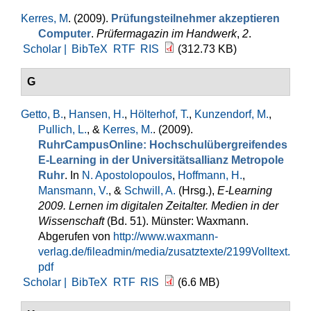
Kerres, M
. (2009).
Prüfungsteilnehmer akzeptieren
Computer
.
Prüfermagazin im Handwerk
,
2
.
Scholar |
BibTeX
RTF
RIS
(312.73 KB)
G
Getto, B.
,
Hansen, H.
,
Hölterhof, T.
,
Kunzendorf, M.
,
Pullich, L.
, &
Kerres, M.
. (2009).
RuhrCampusOnline: Hochschulübergreifendes
E-Learning in der Universitätsallianz Metropole
Ruhr
. In
N. Apostolopoulos
,
Hoffmann, H.
,
Mansmann, V.
, &
Schwill, A.
(Hrsg.)
,
E-Learning
2009. Lernen im digitalen Zeitalter. Medien in der
Wissenschaft
(Bd. 51). Münster: Waxmann.
Abgerufen von
http://www.waxmann-
verlag.de/fileadmin/media/zusatztexte/2199Volltext.
pdf
Scholar |
BibTeX
RTF
RIS
(6.6 MB)