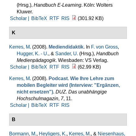
(Hrsg.)
,
Handbuch E-Learning
. Köln: Wolters
Kluwer.
Scholar |
BibTeX
RTF
RIS
(301.92 KB)
K
Kerres, M
. (2008).
Mediendidaktik
. In
F. von Gross
,
Hugger, K. - U.
, &
Sander, U.
(Hrsg.)
,
Handbuch
Medienpädagogik
. Wiesbaden: VS Verlag.
Scholar |
BibTeX
RTF
RIS
(62.99 KB)
Kerres, M
. (2008).
Podcast. Wie Ihre Lehre zum
mobilen Begleiter wird (Interview: "Ergänzen,
nicht ersetzen")
.
DUZ. Das unabhängige
Hochschulmagazin
,
7
, 11.
Scholar |
BibTeX
RTF
RIS
B
Bormann, M.
,
Heyligers, K.
,
Kerres, M.
, &
Niesenhaus,