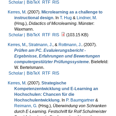
Scholar |
BibTeX
RTF
RIS
Kerres, M
. (2007).
Microlearning as a challenge to
instructional design
. In
T. Hug
&
Lindner, M.
(Hrsg.)
,
Didactics of Microlearning
. Münster:
Waxmann.
Scholar |
BibTeX
RTF
RIS
(103.15 KB)
Kerres, M.
,
Stratmann, J.
, &
Rottmann, J.
. (2007).
Prüfen am PC. Evaluierungsbericht -
Ergebnisse, Erfahrungen und Bewertungen
computergestützter Prüfungssysteme
. Bielefeld:
W. Bertelsmann.
Scholar |
BibTeX
RTF
RIS
Kerres, M
. (2007).
Strategische
Kompetenzentwicklung und E-Learning an
Hochschulen: Chancen für die
Hochschulentwicklung
. In
P. Baumgartner
&
Reimann, G.
(Hrsg.)
,
Überwindung von Schranken
durch E-Learning. Festschrift für Rolf Schulmeister