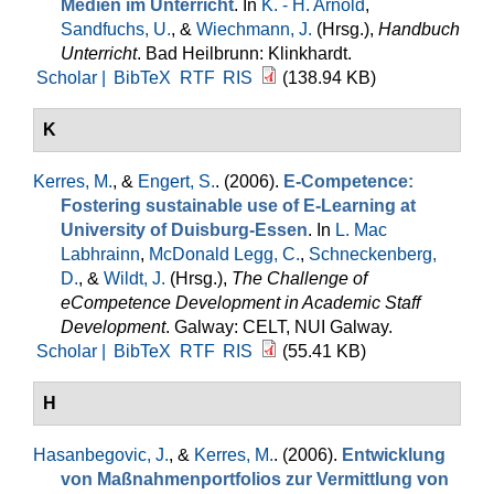
Medien im Unterricht
. In
K. - H. Arnold
,
Sandfuchs, U.
, &
Wiechmann, J.
(Hrsg.)
,
Handbuch
Unterricht
. Bad Heilbrunn: Klinkhardt.
Scholar |
BibTeX
RTF
RIS
(138.94 KB)
K
Kerres, M.
, &
Engert, S.
. (2006).
E-Competence:
Fostering sustainable use of E-Learning at
University of Duisburg-Essen
. In
L. Mac
Labhrainn
,
McDonald Legg, C.
,
Schneckenberg,
D.
, &
Wildt, J.
(Hrsg.)
,
The Challenge of
eCompetence Development in Academic Staff
Development
. Galway: CELT, NUI Galway.
Scholar |
BibTeX
RTF
RIS
(55.41 KB)
H
Hasanbegovic, J.
, &
Kerres, M.
. (2006).
Entwicklung
von Maßnahmenportfolios zur Vermittlung von