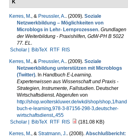
K
Kerres, M.
, &
Preussler, A.
. (2009).
Soziale
Netzwerkbildung – Möglichkeiten von
Microblogs in Lehr- Lernprozessen
.
Grundlagen
der Weiterbildung - Praxishilfen, GdW-PH B 5022
77. EL
.
Scholar |
BibTeX
RTF
RIS
Kerres, M.
, &
Preussler, A.
. (2009).
Soziale
Netzwerkbildung unterstützen mit Microblogs
(Twitter)
. In
Handbuch E-Learning.
Expertenwissen aus Wissenschaft und Praxis -
Strategien, Instrumente, Fallstudien
. Deutscher
Wirtschaftsdienst. Abgerufen von
http://shop.wolterskluwer.de/wkd/shop/shop,1/hand
buch-e-learning,978-3-87156-298-3,deutscher-
wirtschaftsdienst,,455
Scholar |
BibTeX
RTF
RIS
(181.08 KB)
Kerres, M.
, &
Stratmann, J.
. (2008).
Abschlußbericht: