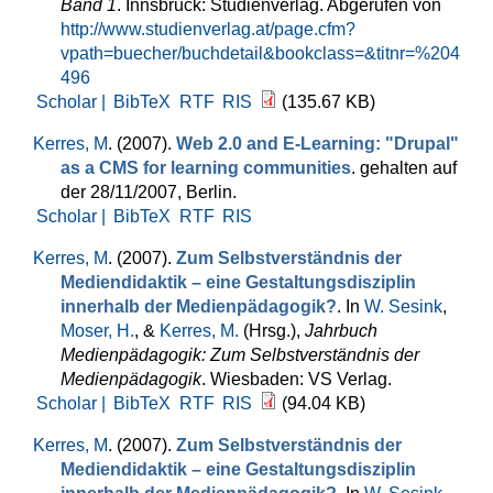
Band 1
. Innsbruck: Studienverlag. Abgerufen von
http://www.studienverlag.at/page.cfm?
vpath=buecher/buchdetail&bookclass=&titnr=%204
496
Scholar |
BibTeX
RTF
RIS
(135.67 KB)
Kerres, M
. (2007).
Web 2.0 and E-Learning: "Drupal"
as a CMS for learning communities
. gehalten auf
der 28/11/2007, Berlin.
Scholar |
BibTeX
RTF
RIS
Kerres, M
. (2007).
Zum Selbstverständnis der
Mediendidaktik – eine Gestaltungsdisziplin
innerhalb der Medienpädagogik?
. In
W. Sesink
,
Moser, H.
, &
Kerres, M.
(Hrsg.)
,
Jahrbuch
Medienpädagogik: Zum Selbstverständnis der
Medienpädagogik
. Wiesbaden: VS Verlag.
Scholar |
BibTeX
RTF
RIS
(94.04 KB)
Kerres, M
. (2007).
Zum Selbstverständnis der
Mediendidaktik – eine Gestaltungsdisziplin