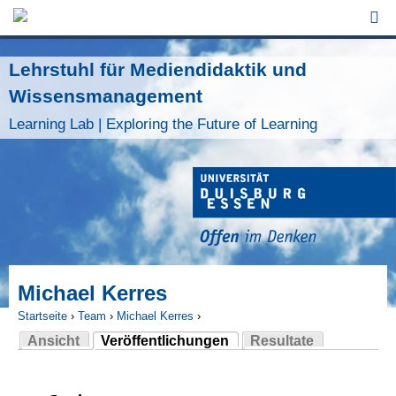
Jump to Navigation
Lehrstuhl für Mediendidaktik und
Wissensmanagement
Learning Lab | Exploring the Future of Learning
Michael Kerres
Startseite
›
Team
›
Michael Kerres
›
Ansicht
Veröffentlichungen
Resultate
Sie sind hier
(aktiver Reiter)
Haupt-Reiter