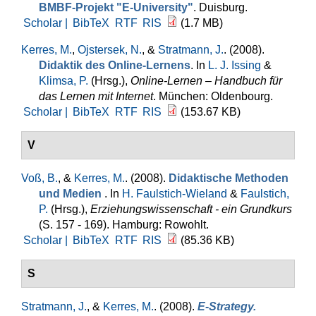
BMBF-Projekt "E-University"
. Duisburg.
Scholar |
BibTeX
RTF
RIS
(1.7 MB)
Kerres, M.
,
Ojstersek, N.
, &
Stratmann, J.
. (2008).
Didaktik des Online-Lernens
. In
L. J. Issing
&
Klimsa, P.
(Hrsg.)
,
Online-Lernen – Handbuch für
das Lernen mit Internet
. München: Oldenbourg.
Scholar |
BibTeX
RTF
RIS
(153.67 KB)
V
Voß, B.
, &
Kerres, M.
. (2008).
Didaktische Methoden
und Medien
. In
H. Faulstich-Wieland
&
Faulstich,
P.
(Hrsg.)
,
Erziehungswissenschaft - ein Grundkurs
(S. 157 - 169). Hamburg: Rowohlt.
Scholar |
BibTeX
RTF
RIS
(85.36 KB)
S
Stratmann, J.
, &
Kerres, M.
. (2008).
E-Strategy.