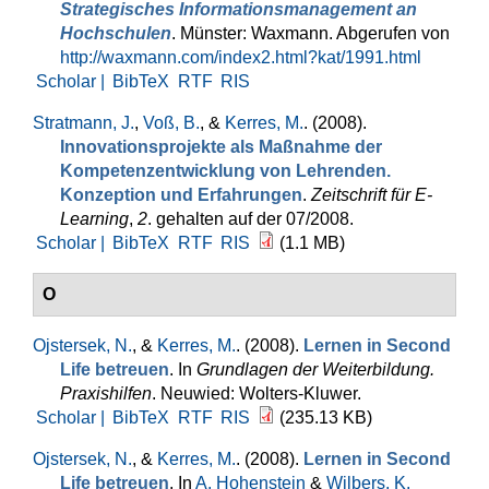
Strategisches Informationsmanagement an
Hochschulen
. Münster: Waxmann. Abgerufen von
http://waxmann.com/index2.html?kat/1991.html
Scholar |
BibTeX
RTF
RIS
Stratmann, J.
,
Voß, B.
, &
Kerres, M.
. (2008).
Innovationsprojekte als Maßnahme der
Kompetenzentwicklung von Lehrenden.
Konzeption und Erfahrungen
.
Zeitschrift für E-
Learning
,
2
. gehalten auf der 07/2008.
Scholar |
BibTeX
RTF
RIS
(1.1 MB)
O
Ojstersek, N.
, &
Kerres, M.
. (2008).
Lernen in Second
Life betreuen
. In
Grundlagen der Weiterbildung.
Praxishilfen
. Neuwied: Wolters-Kluwer.
Scholar |
BibTeX
RTF
RIS
(235.13 KB)
Ojstersek, N.
, &
Kerres, M.
. (2008).
Lernen in Second
Life betreuen
. In
A. Hohenstein
&
Wilbers, K.