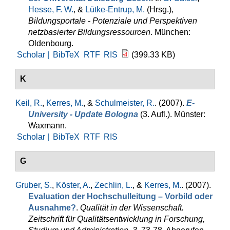
Hesse, F. W.
, &
Lütke-Entrup, M.
(Hrsg.)
,
Bildungsportale - Potenziale und Perspektiven
netzbasierter Bildungsressourcen
. München:
Oldenbourg.
Scholar |
BibTeX
RTF
RIS
(399.33 KB)
K
Keil, R.
,
Kerres, M.
, &
Schulmeister, R.
. (2007).
E-
University - Update Bologna
(3. Aufl.). Münster:
Waxmann.
Scholar |
BibTeX
RTF
RIS
G
Gruber, S.
,
Köster, A.
,
Zechlin, L.
, &
Kerres, M.
. (2007).
Evaluation der Hochschulleitung – Vorbild oder
Ausnahme?
.
Qualität in der Wissenschaft.
Zeitschrift für Qualitätsentwicklung in Forschung,