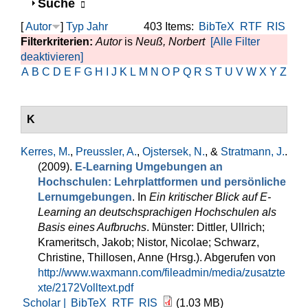
Anzeigen
Suche
[
Autor
]
Typ
Jahr
403 Items:
BibTeX
RTF
RIS
Filterkriterien:
Autor
is
Neuß, Norbert
[Alle Filter
deaktivieren]
A
B
C
D
E
F
G
H
I
J
K
L
M
N
O
P
Q
R
S
T
U
V
W
X
Y
Z
K
Kerres, M.
,
Preussler, A.
,
Ojstersek, N.
, &
Stratmann, J.
.
(2009).
E-Learning Umgebungen an
Hochschulen: Lehrplattformen und persönliche
Lernumgebungen
. In
Ein kritischer Blick auf E-
Learning an deutschsprachigen Hochschulen als
Basis eines Aufbruchs
. Münster: Dittler, Ullrich;
Krameritsch, Jakob; Nistor, Nicolae; Schwarz,
Christine, Thillosen, Anne (Hrsg.). Abgerufen von
http://www.waxmann.com/fileadmin/media/zusatzte
xte/2172Volltext.pdf
Scholar |
BibTeX
RTF
RIS
(1.03 MB)