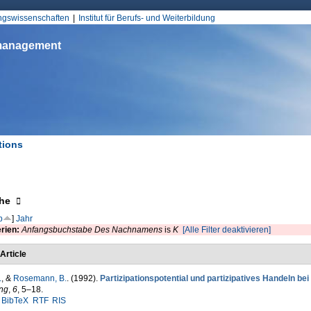
Jump to Navigation
ungswissenschaften
Institut für Berufs- und Weiterbildung
smanagement
tions
d hier
eigen
he
p
]
Jahr
erien:
Anfangsbuchstabe Des Nachnamens
is
K
[Alle Filter deaktivieren]
Article
.
, &
Rosemann, B.
. (1992).
Partizipationspotential und partizipatives Handeln be
ng
,
6
, 5–18.
BibTeX
RTF
RIS