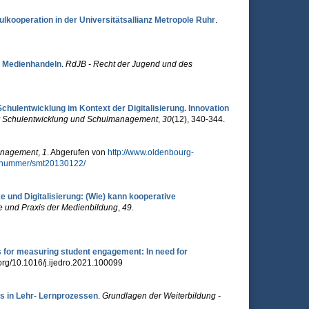
kooperation in der Universitätsallianz Metropole Ruhr
.
s Medienhandeln
.
RdJB - Recht der Jugend und des
Schulentwicklung im Kontext der Digitalisierung. Innovation
für Schulentwicklung und Schulmanagement
,
30
(12), 340-344.
nagement
,
1
. Abgerufen von
http://www.oldenbourg-
kelnummer/smt20130122/
 und Digitalisierung: (Wie) kann kooperative
 und Praxis der Medienbildung
,
49
.
 for measuring student engagement: In need for
i.org/10.1016/j.ijedro.2021.100099
s in Lehr- Lernprozessen
.
Grundlagen der Weiterbildung -