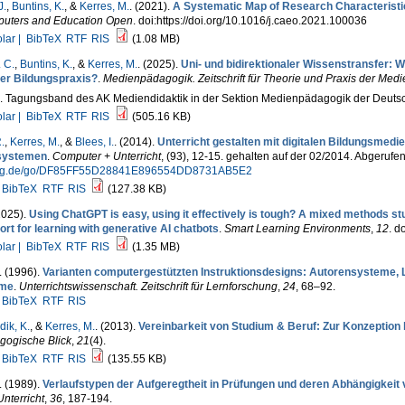
J.
,
Buntins, K.
, &
Kerres, M.
. (2021).
A Systematic Map of Research Characteristi
uters and Education Open
. doi:https://doi.org/10.1016/j.caeo.2021.100036
lar |
BibTeX
RTF
RIS
(1.08 MB)
 C.
,
Buntins, K.
, &
Kerres, M.
. (2025).
Uni- und bidirektionaler Wissenstransfer: 
der Bildungspraxis?
.
Medienpädagogik. Zeitschrift für Theorie und Praxis der Med
1. Tagungsband des AK Mediendidaktik in der Sektion Medienpädagogik der Deutsc
lar |
BibTeX
RTF
RIS
(505.16 KB)
.
,
Kerres, M.
, &
Blees, I.
. (2014).
Unterricht gestalten mit digitalen Bildungsmedie
systemen
.
Computer + Unterricht
, (93), 12-15. gehalten auf der 02/2014. Abgerufe
ag.de/go/DF85FF55D28841E896554DD8731AB5E2
BibTeX
RTF
RIS
(127.38 KB)
2025).
Using ChatGPT is easy, using it effectively is tough? A mixed methods stu
rt for learning with generative AI chatbots
.
Smart Learning Environments
,
12
. d
lar |
BibTeX
RTF
RIS
(1.35 MB)
. (1996).
Varianten computergestützten Instruktionsdesigns: Autoren­systeme,
eme
.
Unterrichtswissenschaft. Zeitschrift für Lern­for­schung
,
24
, 68–92.
BibTeX
RTF
RIS
dik, K.
, &
Kerres, M.
. (2013).
Vereinbarkeit von Studium & Beruf: Zur Konzeption
gogische Blick
,
21
(4).
BibTeX
RTF
RIS
(135.55 KB)
. (1989).
Verlaufstypen der Aufgeregtheit in Prü­fungen und de­ren Abhän­gig­ke
nterricht
,
36
, 187-194.