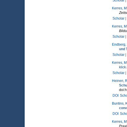
Scholar |
Kerres, M
Zeits
Scholar |
Kerres, M
Bild
Scholar |
Endberg,
und 
Scholar |
Kerres, M
klic
Scholar |
Heinen, R
Schu
doi:h
DOI
Scho
Buntins, K
conv
DOI
Scho
Kerres, M
Prax