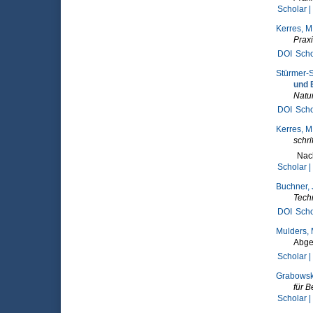
Scholar |
Kerres, M
Praxi
DOI
Scho
Stürmer-S
und 
Natu
DOI
Scho
Kerres, M
schri
Nach
Scholar |
Buchner, 
Techn
DOI
Scho
Mulders, 
Abge
Scholar |
Grabowski
für B
Scholar |