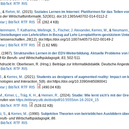
BibTeX
RTF
RIS
.
, &
Rehm, M.
. (2015).
Soziales Lernen im Internet: Plattformen für das Teilen v
s der Wirtschaftsinformatik
,
52
(301). doi:10.1365/s40702-014-0112-2
lar |
BibTeX
RTF
RIS
(282.4 KB)
teinmann, T. Katharina
,
Weßnigk, S.
,
Fischer, J. Alexander
,
Kerres, M.
, &
Neumann, 
Einstellungen von Lehrkräften in Bezug auf Lehr-Lernplattform-gestütztem Unte
rwissenschaften
,
28
(12). doi:https://doi.org/10.1007/s40573-022-00149-2
lar |
BibTeX
RTF
RIS
(1.62 MB)
. (1987).
Strukturelles Lernen in der EDV-Weiter­bildung. Aktuelle Probleme vo
ft für Berufs- und Wirtschaftspädagogik
,
83
, 502-511.
druckt In: Oberliesen, R. (Hrsg.): Beiträge zur Informatikdidaktik. Deutsche Anges
BibTeX
RTF
RIS
J.
, &
Kerres, M.
. (2021).
Students as designers of augmented reality: Impact on l
ologies and Interaction
,
5
(8). doi:https://doi.org/10.3390/mti5080041
lar |
BibTeX
RTF
RIS
(490.04 KB)
M.
,
Kirner, L.
,
Träg, K. H.
, &
Heinen, R.
. (2024).
Studie: Wie lernt sich’s mit der G
rufen von
https://elibrary.utb.de/doi/pdf/10.5555/on-16-2024_15
BibTeX
RTF
RIS
(528.02 KB)
, S.
, &
Kerres, M.
. (1990).
Subjektive Theorien von be­trieblichen Ausbil­dern üb
erufs- und Wirtschaftspädagogik
,
86
.
BibTeX
RTF
RIS