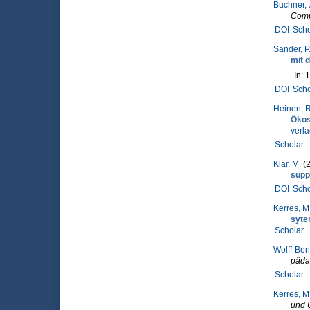
Buchner, 
Comp
DOI
Scho
Sander, P.
mit 
In: 
DOI
Scho
Heinen, R
Öko
verl
Scholar |
Klar, M
. (
suppo
DOI
Scho
Kerres, M
syt
Scholar |
Wolff-Ben
päda
Scholar |
Kerres, M
und U