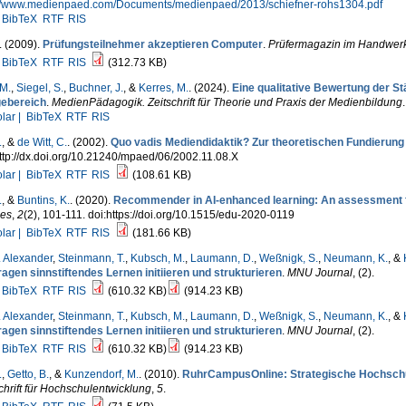
://www.medienpaed.com/Documents/medienpaed/2013/schiefner-rohs1304.pdf
BibTeX
RTF
RIS
. (2009).
Prüfungsteilnehmer akzeptieren Computer
.
Prüfermagazin im Handwer
BibTeX
RTF
RIS
(312.73 KB)
 M.
,
Siegel, S.
,
Buchner, J.
, &
Kerres, M.
. (2024).
Eine qualitative Bewertung der 
gebereich
.
MedienPädagogik. Zeitschrift für Theorie und Praxis der Medienbildung
lar |
BibTeX
RTF
RIS
.
, &
de Witt, C.
. (2002).
Quo vadis Mediendidaktik? Zur theoretischen Fundierung
ttp://dx.doi.org/10.21240/mpaed/06/2002.11.08.X
lar |
BibTeX
RTF
RIS
(108.61 KB)
.
, &
Buntins, K.
. (2020).
Recommender in AI-enhanced learning: An assessment fr
ies
,
2
(2), 101-111. doi:https://doi.org/10.1515/edu-2020-0119
lar |
BibTeX
RTF
RIS
(181.66 KB)
. Alexander
,
Steinmann, T.
,
Kubsch, M.
,
Laumann, D.
,
Weßnigk, S.
,
Neumann, K.
, &
ragen sinnstiftendes Lernen initiieren und strukturieren
.
MNU Journal
, (2).
BibTeX
RTF
RIS
(610.32 KB)
(914.23 KB)
. Alexander
,
Steinmann, T.
,
Kubsch, M.
,
Laumann, D.
,
Weßnigk, S.
,
Neumann, K.
, &
ragen sinnstiftendes Lernen initiieren und strukturieren
.
MNU Journal
, (2).
BibTeX
RTF
RIS
(610.32 KB)
(914.23 KB)
.
,
Getto, B.
, &
Kunzendorf, M.
. (2010).
RuhrCampusOnline: Strategische Hochschul­
chrift für Hochschulentwicklung
,
5
.