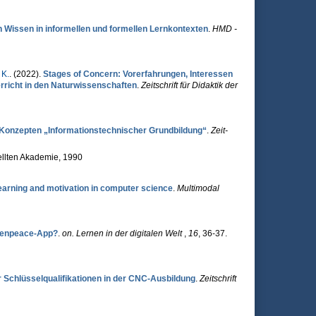
on Wissen in informellen und formellen Lernkontexten
.
HMD -
K.
. (2022).
Stages of Concern: Vorerfahrungen, Interessen
rricht in den Naturwissenschaften
.
Zeitschrift für Didaktik der
n Konzepten „Informations­technischer Grundbildung“
.
Zeit­
tellten Akademie, 1990
earning and motivation in computer science
.
Multimodal
reenpeace-App?
.
on. Lernen in der digitalen Welt
,
16
, 36-37.
er Schlüsselqualifikationen in der CNC-Ausbildung
.
Zeitschrift