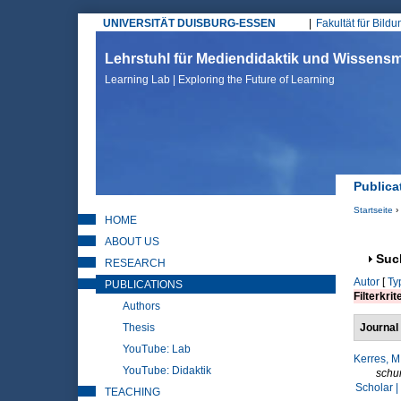
UNIVERSITÄT DUISBURG-ESSEN
Fakultät für Bild
Hauptmenü
Lehrstuhl für Mediendidaktik und Wissen
Learning Lab | Exploring the Future of Learning
Publica
Startseite
›
HOME
Sie sin
ABOUT US
Anz
Suc
RESEARCH
Autor
[
Ty
PUBLICATIONS
Filterkrit
Authors
Thesis
Journal 
YouTube: Lab
Kerres, M
YouTube: Didaktik
schu
Scholar |
TEACHING