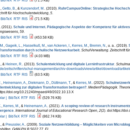
BibTeX
RTF
RIS
(71.5 KB)
.
,
Getto, B.
, &
Kunzendorf, M.
. (2010).
RuhrCampusOnline: Strategische Hochschul­
chrift für Hochschulentwicklung
,
5
.
BibTeX
RTF
RIS
(71.5 KB)
. (2011).
Schule und Internet. Pädagogische Aspekte der Kompetenz für aktive
ungswesens
,
59
.
BibTeX
RTF
RIS
(453.58 KB)
 M.
,
Gageik, L.
,
Hasselkuß, M.
,
van Ackeren, I.
,
Kerres, M.
,
Bremm, N.
, u. a.
. (2019).
Transformation durch schulische Netzwerkarbeit
.
SchulVerwaltung. Zeitschrift 
BibTeX
RTF
RIS
(4.03 MB)
.
, &
Heinen, R.
. (2013).
Schulentwicklung und digitale Lerninfrastruktur
.
Schulma
k.de/zeitschriften/schul-management/archiv-downloads/view/artikel/download/arti
BibTeX
RTF
RIS
(63.5 KB)
.
,
Heinemann, A.
,
Diekmann, D.
,
Düttmann, T.
, &
Kerres, M.
. (2022).
Schulnetzwerke
lentwicklung zur digitalen Transformation beitragen?
.
MedienPädagogik. Theorie
ttps://doi.org/10.21240/mpaed/49/2022.10.13.X
lar |
BibTeX
RTF
RIS
(529.76 KB)
.
,
Kerres, M.
, &
Heinemann, A.
. (2021).
A scoping review of research instruments
ergence
.
International Journal of Educational Research Open
,
2
(2). doi:https://do
lar |
BibTeX
RTF
RIS
(862.74 KB)
.
, &
Preussler, A.
. (2009).
Soziale Netzwerkbildung – Möglichkeiten von Microblog
ishilfen, GdW-PH B 5022 77. EL
.