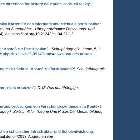
re directions for history education in virtual reality
.
y Karten für den Informatikunterricht als partizipativer
s und Augenhöhe – Über partizipative Forschungs- und
(4). doi:https://doi.org/10.21243/mi-04-21-12
: Anstoß zur Partizipation?!
.
Schulpädagogik - heute
,
5
, 1-
x.php/sh-zeitschrift-0914/forum#download-des-artikels
 in der Schule: Anstoß zu Partizipation?!
.
Schulpädagogik
en, nicht ersetzen")
.
DUZ. Das unabhängige
Herausforderungen von Forschungssynthesen im Kontext
ogik: Zeitschrift für Theorie Und Praxis Der Medienbildung
,
chen schulischer Infrastruktur und Schulentwicklung
.
 auf der 04/2013. Abgerufen von