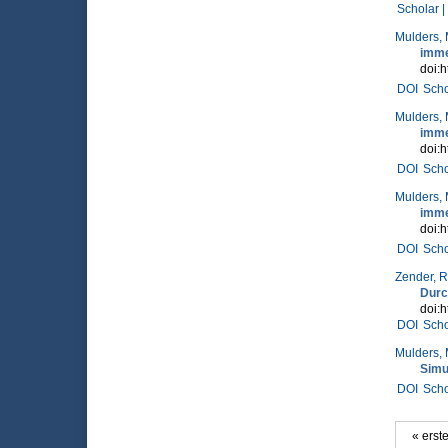
Scholar |
Mulders, 
imme
doi:
DOI
Scho
Mulders, 
imme
doi:
DOI
Scho
Mulders, 
imme
doi:
DOI
Scho
Zender, R
Durc
doi:h
DOI
Scho
Mulders, 
Simul
DOI
Scho
« erst