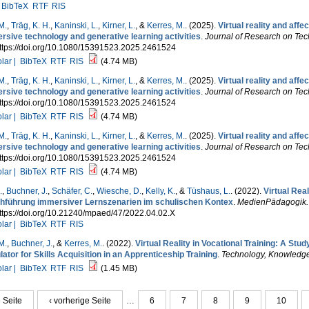
BibTeX
RTF
RIS
M.
,
Träg, K. H.
,
Kaninski, L.
,
Kirner, L.
, &
Kerres, M.
. (2025).
Virtual reality and aff
rsive technology and generative learning activities
.
Journal of Research on Tec
https://doi.org/10.1080/15391523.2025.2461524
lar |
BibTeX
RTF
RIS
(4.74 MB)
M.
,
Träg, K. H.
,
Kaninski, L.
,
Kirner, L.
, &
Kerres, M.
. (2025).
Virtual reality and aff
rsive technology and generative learning activities
.
Journal of Research on Tec
https://doi.org/10.1080/15391523.2025.2461524
lar |
BibTeX
RTF
RIS
(4.74 MB)
M.
,
Träg, K. H.
,
Kaninski, L.
,
Kirner, L.
, &
Kerres, M.
. (2025).
Virtual reality and aff
rsive technology and generative learning activities
.
Journal of Research on Tec
https://doi.org/10.1080/15391523.2025.2461524
lar |
BibTeX
RTF
RIS
(4.74 MB)
.
,
Buchner, J.
,
Schäfer, C.
,
Wiesche, D.
,
Kelly, K.
, &
Tüshaus, L.
. (2022).
Virtual Real
hführung immersiver Lernszenarien im schulischen Kontex
.
MedienPädagogik. Z
ttps://doi.org/10.21240/mpaed/47/2022.04.02.X
lar |
BibTeX
RTF
RIS
M.
,
Buchner, J.
, &
Kerres, M.
. (2022).
Virtual Reality in Vocational Training: A Stu
ator for Skills Acquisition in an Apprenticeship Training
.
Technology, Knowledg
lar |
BibTeX
RTF
RIS
(1.45 MB)
e Seite
‹ vorherige Seite
…
6
7
8
9
10