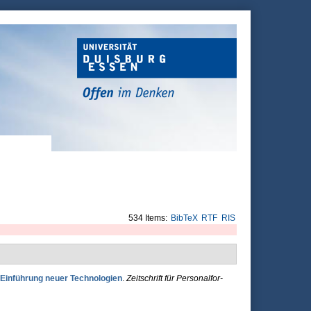
534 Items:
BibTeX
RTF
RIS
i Einführung neuer Tech­nologien
.
Zeitschrift für Per­sonal­for­