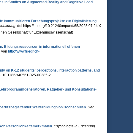
cs in Studies on Augmented Reality and Cognitive Load
.
Wie kommunizieren Forschungsprojekte zur Digitalisierung
ienbildung
. doi:https://doi.org/10.21240/mpaed/65/2025.07.24.X
hen Gesellschaft für Erziehungswissenschaft
n. Bildungsressourcen in informationell offenen
n von
http://www.friedrich-
dy on K-12 students' perceptions, interaction patterns, and
oi:10.1186/s40561-025-00385-2
 Lehrprogrammgeneratoren, Ratgeber- und Konsultations­
 berufsbegleitender Weiterbildung von Hochschulen
.
Der
it von Persönlichkeitsmerkmalen
.
Psychologie in Erziehung