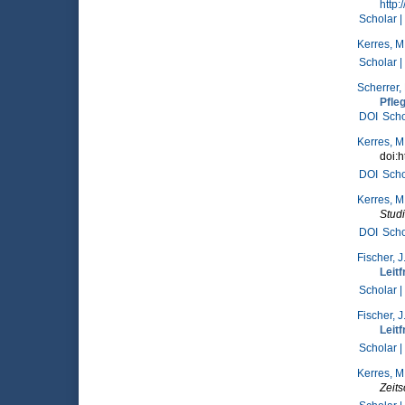
http
Scholar |
Kerres, M
Scholar |
Scherrer,
Pfle
DOI
Scho
Kerres, M
doi:h
DOI
Scho
Kerres, M
Stud
DOI
Scho
Fischer, J
Leitf
Scholar |
Fischer, J
Leitf
Scholar |
Kerres, M
Zeits