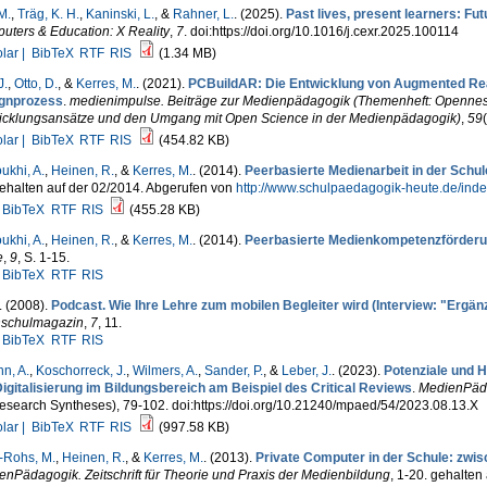
M.
,
Träg, K. H.
,
Kaninski, L.
, &
Rahner, L.
. (2025).
Past lives, present learners: Futu
uters & Education: X Reality
,
7
. doi:https://doi.org/10.1016/j.cexr.2025.100114
lar |
BibTeX
RTF
RIS
(1.34 MB)
J.
,
Otto, D.
, &
Kerres, M.
. (2021).
PCBuildAR: Die Entwicklung von Augmented Realit
gnprozess
.
medienimpulse. Beiträge zur Medienpädagogik (Themenheft: Opennes
icklungsansätze und den Umgang mit Open Science in der Medienpädagogik)
,
59
lar |
BibTeX
RTF
RIS
(454.82 KB)
khi, A.
,
Heinen, R.
, &
Kerres, M.
. (2014).
Peerbasierte Medienarbeit in der Schule
ehalten auf der 02/2014. Abgerufen von
http://www.schulpaedagogik-heute.de/inde
BibTeX
RTF
RIS
(455.28 KB)
khi, A.
,
Heinen, R.
, &
Kerres, M.
. (2014).
Peerbasierte Medienkompetenzförderung
e
,
9
, S. 1-15.
BibTeX
RTF
RIS
. (2008).
Podcast. Wie Ihre Lehre zum mobilen Begleiter wird (Interview: "Ergänz
schulmagazin
,
7
, 11.
BibTeX
RTF
RIS
n, A.
,
Koschorreck, J.
,
Wilmers, A.
,
Sander, P.
, &
Leber, J.
. (2023).
Potenziale und 
Digitalisierung im Bildungsbereich am Beispiel des Critical Reviews
.
MedienPädag
esearch Syntheses), 79-102. doi:https://doi.org/10.21240/mpaed/54/2023.08.13.X
lar |
BibTeX
RTF
RIS
(997.58 KB)
-Rohs, M.
,
Heinen, R.
, &
Kerres, M.
. (2013).
Private Computer in der Schule: zwis
nPädagogik. Zeitschrift für Theorie und Praxis der Medienbildung
, 1-20. gehalten