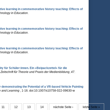
ective learning in commemorative history teaching: Effects of
hnology in Education
.
ective learning in commemorative history teaching: Effects of
hnology in Education
.
ective learning in commemorative history teaching: Effects of
hnology in Education
.
ity für Schüler:innen. Ein «Beipackzettel» für die
eitschrift für Theorie und Praxis der Medienbildung
,
47
.
dy demonstrating the Potential of a VR-based Vehicle Painting
e and Learning
, 1-16. doi:10.1007/s10758-022-09630-w
11
12
13
14
nächste Seite ›
letzte Seite »