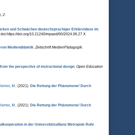
k
,
2
.
Stärken und Schwächen deutschsprachiger Erklärvideos im
. doi:https://doi.org/10.21240/mpaed/00/2024.06.27.X
 von Mediendidaktik
.
Zeitschrift MedienPädagogik
.
om the perspective of instructional design
.
Open Education
Kerres, M.
. (2021).
Die Rettung der Phänomene! Durch
Kerres, M.
. (2021).
Die Rettung der Phänomene! Durch
kooperation in der Universitätsallianz Metropole Ruhr
.