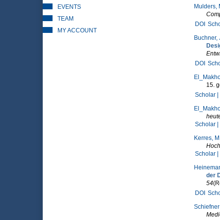
Mulders, 
EVENTS
Comp
TEAM
DOI
Scho
MY ACCOUNT
Buchner, 
Desi
Entw
DOI
Scho
El_Makhou
15. g
Scholar |
El_Makhou
heut
Scholar |
Kerres, M
Hoch
Scholar |
Heineman
der 
54
(R
DOI
Scho
Schiefner
Medie