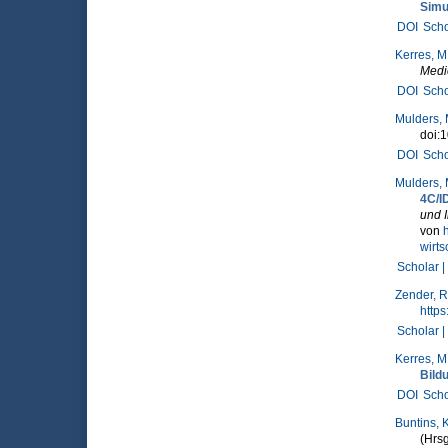
Simul
DOI
Scho
Kerres, M
Medie
DOI
Scho
Mulders,
doi:
DOI
Scho
Mulders, 
4C/I
und 
von
wirts
Scholar |
Zender, R
http
Scholar |
Kerres, M
Bild
DOI
Scho
Buntins, K
(Hrsg