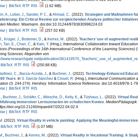
lar |
BibTeX
RTF
RIS
(1.62 MB)
n, A.
,
Leber, J.
,
Sander, P. C.
, &
Ahmad, C.
. (2022).
Strategien und Maßnahmen für
alisierung: Ein Critical Review zur vergleichenden Analyse politischer Initiative
alen Medien
. Waxmann. doi:doi:10.31244/9783830996224.03
lar |
BibTeX
RTF
RIS
(257.02 KB)
J.
,
Krüger, J.
,
Bodemer, D.
, &
Kerres, M.
. (2022).
Teachers’ use of augmented reali
n
,
Tan, E.
,
Chan, C.
, &
Kalo, Y.
(Hrsg.)
,
International Collaboration toward Educatio
ices (Proceedings of the 16th International Conference of the Learning Sciences)
(
ning Sciences. Abgerufen von
s://www.researchgate.net/publication/361419570_Teachers'_use_of_augmented_r
BibTeX
RTF
RIS
(250.88 KB)
rtinez, C.
,
Bacca-Acosta, J.
, &
Buchner, J.
. (2022).
Technology-Enhanced Educatio
 60 Years
. In
S. García-Sánchez
&
Clouet, R.
(Hrsg.)
,
Intercultural Communication 
ation
(S. 244-274). Hershey: Information Science Reference. doi:10.4018/978-1-7
lar |
BibTeX
RTF
RIS
.
,
Buchner, J.
,
Schäfer, C.
,
Wiesche, D.
,
Kelly, K.
, &
Tüshaus, L.
. (2022).
Virtual Real
hführung immersiver Lernszenarien im schulischen Kontex
.
MedienPädagogik. Z
ttps://doi.org/10.21240/mpaed/47/2022.04.02.X
lar |
BibTeX
RTF
RIS
 M
. (2022).
Virtual Reality in vehicle painting: Applying the Meaningful-immersiv
BibTeX
RTF
RIS
(1.07 MB)
M.
,
Buchner, J.
, &
Kerres, M.
. (2022).
Virtual Reality in Vocational Training: A Stu