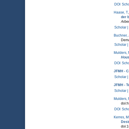
DOI
Scho
Haase, T.
der 
Arbei
Scholar |
Buchner, 
Dema
Scholar |
Mulders,
Hou
DOI
Scho
JFMH - Ca
Scholar |
JFMH - T
Scholar |
Mulders,
doi:h
DOI
Scho
Kerres, M
Desi
doi: