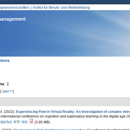
Jump to Navigation
ungswissenschaften
Institut für Berufs- und Weiterbildung
smanagement
tions
d hier
eigen
he
[
Jahr
]
 M
. (2022).
Experiencing Flow in Virtual Reality: An investigation of complex inte
 international conference on cognition and exploratory learning in the digital age
(S
BibTeX
RTF
RIS
(3.95 MB)