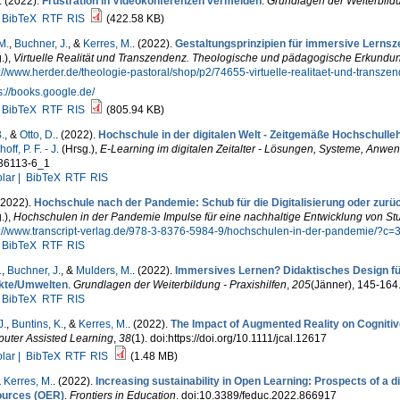
. (2022).
Frustration in Videokonferenzen vermeiden
.
Grundlagen der Weiterbildu
BibTeX
RTF
RIS
(422.58 KB)
M.
,
Buchner, J.
, &
Kerres, M.
. (2022).
Gestaltungsprinzipien für immersive Lernsze
.)
,
Virtuelle Realität und Transzendenz. Theologische und pädagogische Erkundu
://www.herder.de/theologie-pastoral/shop/p2/74655-virtuelle-realitaet-und-trans
s://books.google.de/
BibTeX
RTF
RIS
(805.94 KB)
.
, &
Otto, D.
. (2022).
Hochschule in der digitalen Welt - Zeitgemäße Hochschulle
off, P. F. - J.
(Hrsg.)
,
E-Learning im digitalen Zeitalter - Lösungen, Systeme, Anw
36113-6_1
lar |
BibTeX
RTF
RIS
 (2022).
Hochschule nach der Pandemie: Schub für die Digitalisierung oder zurü
.)
,
Hochschulen in der Pandemie Impulse für eine nachhaltige Entwicklung von S
s://www.transcript-verlag.de/978-3-8376-5984-9/hochschulen-in-der-pandemie/?c
BibTeX
RTF
RIS
.
,
Buchner, J.
, &
Mulders, M.
. (2022).
Immersives Lernen? Didaktisches Design für
kte/Umwelten
.
Grundlagen der Weiterbildung - Praxishilfen
,
205
(Jänner), 145-164
BibTeX
RTF
RIS
J.
,
Buntins, K.
, &
Kerres, M.
. (2022).
The Impact of Augmented Reality on Cogniti
uter Assisted Learning
,
38
(1). doi:https://doi.org/10.1111/jcal.12617
lar |
BibTeX
RTF
RIS
(1.48 MB)
&
Kerres, M.
. (2022).
Increasing sustainability in Open Learning: Prospects of a 
urces (OER)
.
Frontiers in Education
. doi:10.3389/feduc.2022.866917