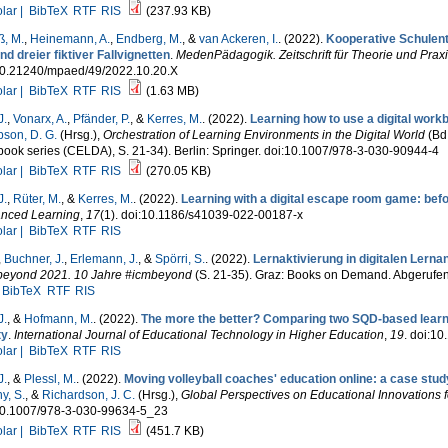
lar |
BibTeX
RTF
RIS
(237.93 KB)
, M.
,
Heinemann, A.
,
Endberg, M.
, &
van Ackeren, I.
. (2022).
Kooperative Schulent
d dreier fiktiver Fallvignetten
.
MedenPädagogik. Zeitschrift für Theorie und Prax
10.21240/mpaed/49/2022.10.20.X
lar |
BibTeX
RTF
RIS
(1.63 MB)
J.
,
Vonarx, A.
,
Pfänder, P.
, &
Kerres, M.
. (2022).
Learning how to use a digital work
son, D. G.
(Hrsg.)
,
Orchestration of Learning Environments in the Digital World
(Bd.
ook series (CELDA), S. 21-34). Berlin: Springer. doi:10.1007/978-3-030-90944-4
lar |
BibTeX
RTF
RIS
(270.05 KB)
J.
,
Rüter, M.
, &
Kerres, M.
. (2022).
Learning with a digital escape room game: befor
nced Learning
,
17
(1). doi:10.1186/s41039-022-00187-x
lar |
BibTeX
RTF
RIS
,
Buchner, J.
,
Erlemann, J.
, &
Spörri, S.
. (2022).
Lernaktivierung in digitalen Lern
beyond 2021. 10 Jahre #icmbeyond
(S. 21-35). Graz: Books on Demand. Abgerufe
BibTeX
RTF
RIS
J.
, &
Hofmann, M.
. (2022).
The more the better? Comparing two SQD-based learnin
ty
.
International Journal of Educational Technology in Higher Education
,
19
. doi:1
lar |
BibTeX
RTF
RIS
J.
, &
Plessl, M.
. (2022).
Moving volleyball coaches' education online: a case stud
y, S.
, &
Richardson, J. C.
(Hrsg.)
,
Global Perspectives on Educational Innovations 
10.1007/978-3-030-99634-5_23
lar |
BibTeX
RTF
RIS
(451.7 KB)