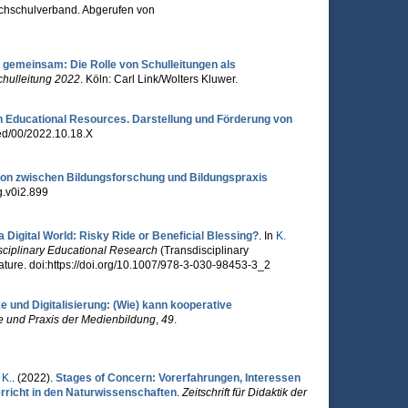
ochschulverband. Abgerufen von
 gemeinsam: Die Rolle von Schulleitungen als
hulleitung 2022
. Köln: Carl Link/Wolters Kluwer.
 Educational Resources. Darstellung und Förderung von
aed/00/2022.10.18.X
ion zwischen Bildungsforschung und Bildungspraxis
g.v0i2.899
Digital World: Risky Ride or Beneficial Blessing?
. In
K.
isciplinary Educational Research
(Transdisciplinary
ature. doi:https://doi.org/10.1007/978-3-030-98453-3_2
 und Digitalisierung: (Wie) kann kooperative
 und Praxis der Medienbildung
,
49
.
K.
. (2022).
Stages of Concern: Vorerfahrungen, Interessen
rricht in den Naturwissenschaften
.
Zeitschrift für Didaktik der