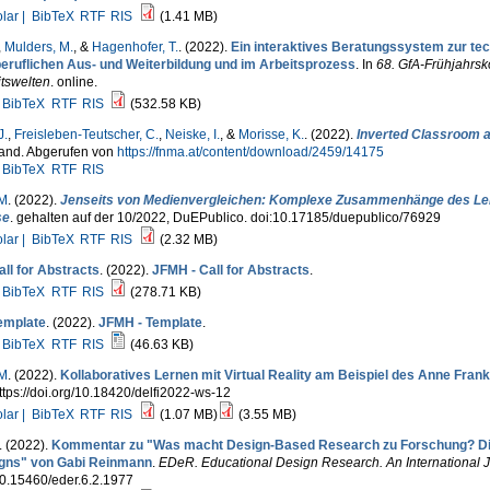
lar |
BibTeX
RTF
RIS
(1.41 MB)
,
Mulders, M.
, &
Hagenhofer, T.
. (2022).
Ein interaktives Beratungssystem zur tec
beruflichen Aus- und Weiterbildung und im Arbeitsprozess
. In
68. GfA-Frühjahrsk
tswelten
. online.
BibTeX
RTF
RIS
(532.58 KB)
J.
,
Freisleben-Teutscher, C.
,
Neiske, I.
, &
Morisse, K.
. (2022).
Inverted Classroom 
nd. Abgerufen von
https://fnma.at/content/download/2459/14175
BibTeX
RTF
RIS
 M
. (2022).
Jenseits von Medienvergleichen: Komplexe Zusammenhänge des Lerne
se
. gehalten auf der 10/2022, DuEPublico. doi:10.17185/duepublico/76929
lar |
BibTeX
RTF
RIS
(2.32 MB)
ll for Abstracts
. (2022).
JFMH - Call for Abstracts
.
BibTeX
RTF
RIS
(278.71 KB)
emplate
. (2022).
JFMH - Template
.
BibTeX
RTF
RIS
(46.63 KB)
 M
. (2022).
Kollaboratives Lernen mit Virtual Reality am Beispiel des Anne Fra
ttps://doi.org/10.18420/delfi2022-ws-12
lar |
BibTeX
RTF
RIS
(1.07 MB)
(3.55 MB)
. (2022).
Kommentar zu "Was macht Design-Based Research zu Forschung? Die 
gns" von Gabi Reinmann
.
EDeR. Educational Design Research. An International 
10.15460/eder.6.2.1977