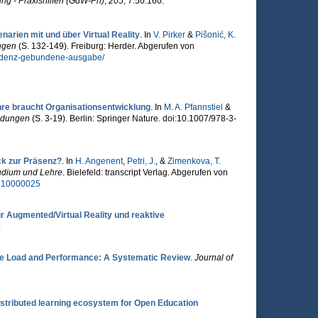
ng - Praxishilfen (GdW-Ph)
,
205
, 7.50.160.
narien mit und über Virtual Reality
. In
V. Pirker
&
Pišonić, K.
ngen
(S. 132-149). Freiburg: Herder. Abgerufen von
zendenz-gebundene-ausgabe/
hre braucht Organisationsentwicklung
. In
M. A. Pfannstiel
&
endungen
(S. 3-19). Berlin: Springer Nature. doi:10.1007/978-3-
ck zur Präsenz?
. In
H. Angenent
,
Petri, J.
, &
Zimenkova, T.
tudium und Lehre
. Bielefeld: transcript Verlag. Abgerufen von
=310000025
 Augmented/Virtual Reality und reaktive
.
ve Load and Performance: A Systematic Review
.
Journal of
distributed learning ecosystem for Open Education