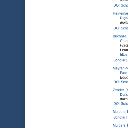
DOI
Scho
Heineman
Digit
digit
DOI
Scho
Buchner, 
Chin
Pract
Lear
http
Scholar |
Meyran-Ma
Past
Educ
DOI
Scho
Zender, R
Durc
doi:h
DOI
Scho
Mulders,
Scholar |
Mulders, 