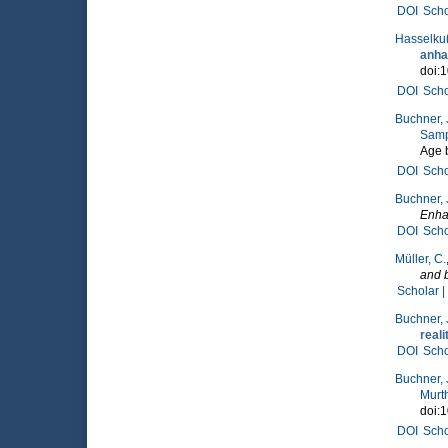
DOI
Scho
Hasselkuß
anhan
doi:
DOI
Scho
Buchner, 
Samp
Age b
DOI
Scho
Buchner, 
Enha
DOI
Scho
Müller, C.
and 
Scholar |
Buchner, 
reali
DOI
Scho
Buchner, 
Murth
doi:
DOI
Scho