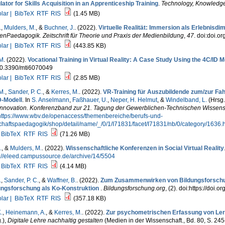
ator for Skills Acquisition in an Apprenticeship Training
.
Technology, Knowledg
lar |
BibTeX
RTF
RIS
(1.45 MB)
.
,
Mulders, M.
, &
Buchner, J.
. (2022).
Virtuelle Realität: Immersion als Erlebnisdi
nPaedagogik. Zeitschrift für Theorie und Praxis der Medienbildung
,
47
. doi:doi.
lar |
BibTeX
RTF
RIS
(443.85 KB)
 M
. (2022).
Vocational Training in Virtual Reality: A Case Study Using the 4C/ID 
10.3390/mti6070049
lar |
BibTeX
RTF
RIS
(2.85 MB)
M.
,
Sander, P. C.
, &
Kerres, M.
. (2022).
VR-Training für Auszubildende zum/zur Fa
D-Modell
. In
S. Anselmann
,
Faßhauer, U.
,
Neper, H. Helmut
, &
Windelband, L.
(Hrsg.
Innovation. Konferenzband zur 21. Tagung der Gewerblichen-Technischen Wissens
https://www.wbv.de/openaccess/themenbereiche/berufs-und-
chaftspaedagogik/shop/detail/name/_/0/1/I71831/facet/I71831/nb/0/category/1636.
BibTeX
RTF
RIS
(71.26 MB)
.
, &
Mulders, M.
. (2022).
Wissenschaftliche Konferenzen in Social Virtual Reality
s://eleed.campussource.de/archive/14/5504
BibTeX
RTF
RIS
(4.14 MB)
.
,
Sander, P. C.
, &
Waffner, B.
. (2022).
Zum Zusammenwirken von Bildungsforschung
ungsforschung als Ko-Konstruktion
.
Bildungsforschung.org
, (2). doi:https://doi
lar |
BibTeX
RTF
RIS
(357.18 KB)
.
,
Heinemann, A.
, &
Kerres, M.
. (2022).
Zur psychometrischen Erfassung von Le
.)
,
Digitale Lehre nachhaltig gestalten
(Medien in der Wissenschaft., Bd. 80, S. 2