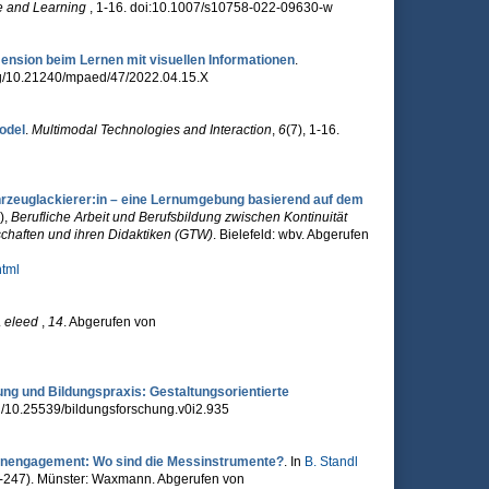
e and Learning
, 1-16. doi:10.1007/s10758-022-09630-w
mension beim Lernen mit visuellen Informationen
.
org/10.21240/mpaed/47/2022.04.15.X
Model
.
Multimodal Technologies and Interaction
,
6
(7), 1-16.
hrzeuglackierer:in – eine Lernumgebung basierend auf dem
)
,
Berufliche Arbeit und Berufsbildung zwischen Kontinuität
chaften und ihren Didaktiken (GTW)
. Bielefeld: wbv. Abgerufen
html
.
eleed
,
14
. Abgerufen von
 und Bildungspraxis: Gestaltungsorientierte
.org/10.25539/bildungsforschung.v0i2.935
rnengagement: Wo sind die Messinstrumente?
. In
B. Standl
45-247). Münster: Waxmann. Abgerufen von