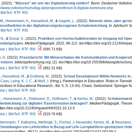
. (2022).
"Müssen" wir uns der Digitalisierung stellen?
. Bonn: Deutscher Volksh
s://www.volkshochschultag.de/programm/forum-8-digitale-kommune.php
BibTeX
RTF
RIS
 M.
,
Heinemann, A.
,
Hasselkuß, M.
, &
Gageik, L.
. (2022).
Niemals ohne, aber gerne
üsselfunktion in der digitalisierungsbezogenen Schulentwicklung
. In
Jahrbuch Sc
BibTeX
RTF
RIS
 N.
, &
Donat, S.
. (2022).
Praktiken von Hochschullehrenden im Umgang mit Open
ndungstypen
.
MedienPädagogik
,
2022
, 96-112. doi:https://doi.org/10.21240/mp
lar |
BibTeX
RTF
RIS
(595.71 KB)
, D
. (2022).
Praxisbericht: Mit Metavorhaben die Kommunikation und Kooperat
rstützen
.
bildungsforschung.org
, (2). doi:https://doi.org/10.25539/bildungsforschun
lar |
BibTeX
RTF
RIS
(962.31 KB)
.
,
Hasselkuß, M.
, &
Endberg, M.
. (2022).
School Development Within Networks in a 
l-Cass
,
Laing, K. J. C.
, &
Wolf, J.
(Hrsg.)
,
Partnerships in Education. Risks in Transd
ectives in Educational Research., Bd. 5, S. 13-44). Cham, Switzerland: Springer N
lar |
BibTeX
RTF
RIS
.
,
Heinemann, A.
,
Diekmann, D.
,
Düttmann, T.
, &
Kerres, M.
. (2022).
Schulnetzwerke
lentwicklung zur digitalen Transformation beitragen?
.
MedienPädagogik. Theorie
ttps://doi.org/10.21240/mpaed/49/2022.10.13.X
lar |
BibTeX
RTF
RIS
(529.76 KB)
teinmann, T. Katharina
,
Weßnigk, S.
,
Fischer, J. Alexander
,
Kerres, M.
, &
Neumann, 
Einstellungen von Lehrkräften in Bezug auf Lehr-Lernplattform-gestütztem Unte
rwissenschaften
,
28
(12). doi:https://doi.org/10.1007/s40573-022-00149-2