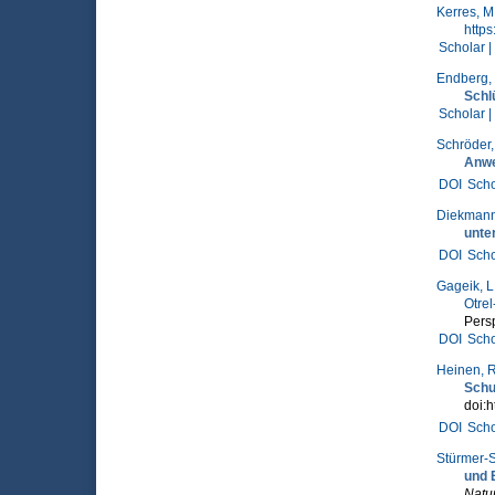
Kerres, M
http
Scholar |
Endberg,
Schl
Scholar |
Schröder,
Anwe
DOI
Scho
Diekmann
unte
DOI
Scho
Gageik, L
Otre
Persp
DOI
Scho
Heinen, R
Schu
doi:h
DOI
Scho
Stürmer-S
und 
Natu