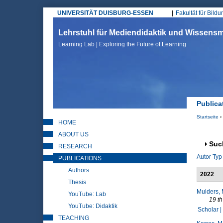
UNIVERSITÄT DUISBURG-ESSEN
Fakultät für Bild
Hauptmenü
Lehrstuhl für Mediendidaktik und Wissen
Learning Lab | Exploring the Future of Learning
Publica
Startseite
›
HOME
Sie sin
ABOUT US
Anz
Suc
RESEARCH
Autor
Typ
PUBLICATIONS
Authors
2022
Thesis
Mulders,
YouTube: Lab
19 th
YouTube: Didaktik
Scholar |
TEACHING