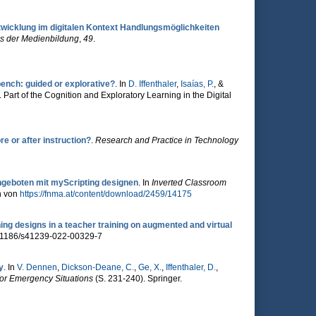
wicklung im digitalen Kontext Handlungsmöglichkeiten
is der Medienbildung
,
49
.
bench: guided or explorative?
. In
D. Iffenthaler
,
Isaías, P.
, &
 Part of the Cognition and Exploratory Learning in the Digital
e or after instruction?
.
Research and Practice in Technology
angeboten mit myScripting designen
. In
Inverted Classroom
n von
https://fnma.at/content/download/2459/14175
g designs in a teacher training on augmented and virtual
0.1186/s41239-022-00329-7
y
. In
V. Dennen
,
Dickson-Deane, C.
,
Ge, X.
,
Iffenthaler, D.
,
for Emergency Situations
(S. 231-240). Springer.