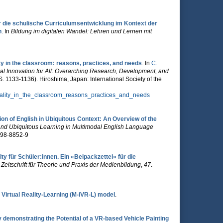
 die schulische Curriculumsentwicklung im Kontext der
n
. In
Bildung im digitalen Wandel: Lehren und Lernen mit
ty in the classroom: reasons, practices, and needs
. In
C.
nal Innovation for All: Overarching Research, Development, and
S. 1133-1136). Hiroshima, Japan: International Society of the
eality_in_the_classroom_reasons_practices_and_needs
n of English in Ubiquitous Context: An Overview of the
and Ubiquitous Learning in Multimodal English Language
998-8852-9
ity für Schüler:innen. Ein «Beipackzettel» für die
eitschrift für Theorie und Praxis der Medienbildung
,
47
.
e Virtual Reality-Learning (M-iVR-L) model
.
dy demonstrating the Potential of a VR-based Vehicle Painting