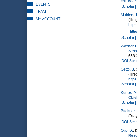
Kerres, M
EVENTS
Scholar |
TEAM
Mulders, 
MY ACCOUNT
(Hrsg
https
http
Scholar |
Waffner, B
Steinh
658-
DOI
Scho
Getto, B
.
(Hrsg
http
Scholar |
Kerres, M
Obje
Scholar |
Buchner, 
Comp
DOI
Scho
Otto, D.
, 
Reso