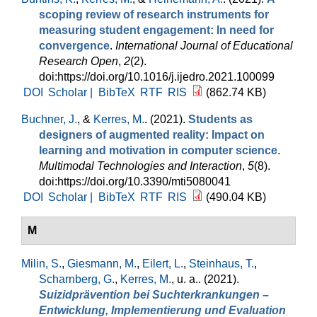
scoping review of research instruments for
measuring student engagement: In need for
convergence
.
International Journal of Educational
Research Open
,
2
(2).
doi:https://doi.org/10.1016/j.ijedro.2021.100099
DOI
Scholar |
BibTeX
RTF
RIS
(862.74 KB)
Buchner, J.
, &
Kerres, M.
. (2021).
Students as
designers of augmented reality: Impact on
learning and motivation in computer science
.
Multimodal Technologies and Interaction
,
5
(8).
doi:https://doi.org/10.3390/mti5080041
DOI
Scholar |
BibTeX
RTF
RIS
(490.04 KB)
M
Milin, S.
,
Giesmann, M.
,
Eilert, L.
,
Steinhaus, T.
,
Scharnberg, G.
,
Kerres, M.
, u. a.
. (2021).
Suizidprävention bei Suchterkrankungen –
Entwicklung, Implementierung und Evaluation