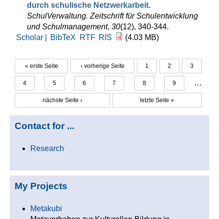
durch schulische Netzwerkarbeit
.
SchulVerwaltung. Zeitschrift für Schulentwicklung
und Schulmanagement
,
30
(12), 340-344.
Scholar |
BibTeX
RTF
RIS
(4.03 MB)
« erste Seite
‹ vorherige Seite
1
2
3
Seiten
…
4
5
6
7
8
9
nächste Seite ›
letzte Seite »
Contact for ...
Research
My Projects
Metakubi