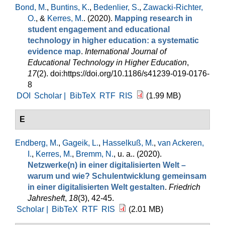
Bond, M.
,
Buntins, K.
,
Bedenlier, S.
,
Zawacki-Richter,
O.
, &
Kerres, M.
. (2020).
Mapping research in
student engagement and educational
technology in higher education: a systematic
evidence map
.
International Journal of
Educational Technology in Higher Education
,
17
(2). doi:https://doi.org/10.1186/s41239-019-0176-
8
DOI
Scholar |
BibTeX
RTF
RIS
(1.99 MB)
E
Endberg, M.
,
Gageik, L.
,
Hasselkuß, M.
,
van Ackeren,
I.
,
Kerres, M.
,
Bremm, N.
, u. a.
. (2020).
Netzwerke(n) in einer digitalisierten Welt –
warum und wie? Schulentwicklung gemeinsam
in einer digitalisierten Welt gestalten
.
Friedrich
Jahresheft
,
18
(3), 42-45.
Scholar |
BibTeX
RTF
RIS
(2.01 MB)