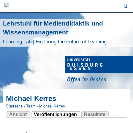
Jump to Navigation
Lehrstuhl für Mediendidaktik und
Wissensmanagement
Learning Lab | Exploring the Future of Learning
Michael Kerres
Startseite
›
Team
›
Michael Kerres
›
Ansicht
Veröffentlichungen
Resultate
Sie sind hier
(aktiver Reiter)
Haupt-Reiter