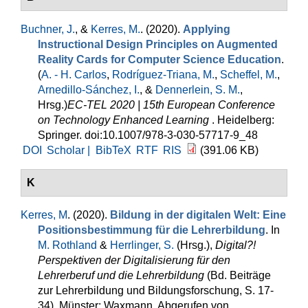
Buchner, J.
, &
Kerres, M.
. (2020).
Applying
Instructional Design Principles on Augmented
Reality Cards for Computer Science Education
.
(
A. - H. Carlos
,
Rodríguez-Triana, M.
,
Scheffel, M.
,
Arnedillo-Sánchez, I.
, &
Dennerlein, S. M.
,
Hrsg.
)
EC-TEL 2020 | 15th European Conference
on Technology Enhanced Learning
. Heidelberg:
Springer. doi:10.1007/978-3-030-57717-9_48
DOI
Scholar |
BibTeX
RTF
RIS
(391.06 KB)
K
Kerres, M
. (2020).
Bildung in der digitalen Welt: Eine
Positionsbestimmung für die Lehrerbildung
. In
M. Rothland
&
Herrlinger, S.
(Hrsg.)
,
Digital?!
Perspektiven der Digitalisierung für den
Lehrerberuf und die Lehrerbildung
(Bd. Beiträge
zur Lehrerbildung und Bildungsforschung, S. 17-
34). Münster: Waxmann. Abgerufen von