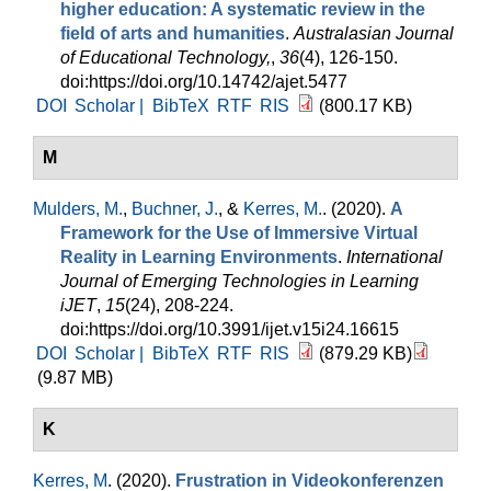
higher education: A systematic review in the
field of arts and humanities
.
Australasian Journal
of Educational Technology,
,
36
(4), 126-150.
doi:https://doi.org/10.14742/ajet.5477
DOI
Scholar |
BibTeX
RTF
RIS
(800.17 KB)
M
Mulders, M.
,
Buchner, J.
, &
Kerres, M.
. (2020).
A
Framework for the Use of Immersive Virtual
Reality in Learning Environments
.
International
Journal of Emerging Technologies in Learning
iJET
,
15
(24), 208-224.
doi:https://doi.org/10.3991/ijet.v15i24.16615
DOI
Scholar |
BibTeX
RTF
RIS
(879.29 KB)
(9.87 MB)
K
Kerres, M
. (2020).
Frustration in Videokonferenzen