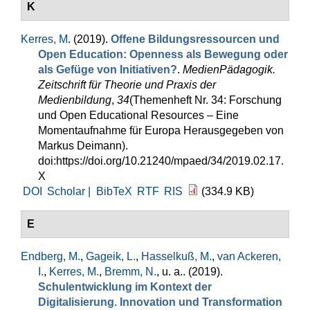
K
Kerres, M
. (2019).
Offene Bildungsressourcen und
Open Education: Openness als Bewegung oder
als Gefüge von Initiativen?
.
MedienPädagogik.
Zeitschrift für Theorie und Praxis der
Medienbildung
,
34
(Themenheft Nr. 34: Forschung
und Open Educational Resources – Eine
Momentaufnahme für Europa Herausgegeben von
Markus Deimann).
doi:https://doi.org/10.21240/mpaed/34/2019.02.17.
X
DOI
Scholar |
BibTeX
RTF
RIS
(334.9 KB)
E
Endberg, M.
,
Gageik, L.
,
Hasselkuß, M.
,
van Ackeren,
I.
,
Kerres, M.
,
Bremm, N.
, u. a.
. (2019).
Schulentwicklung im Kontext der
Digitalisierung. Innovation und Transformation