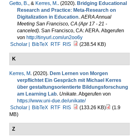
Getto, B.
, &
Kerres, M.
. (2020).
Bridging Educational
Research and Practice: Meta-Research on
Digitalization in Education
.
AERA Annual
Meeting San Francisco, CA (Apr 17 - 21 -
canceled)
. San Francisco, CA: AERA. Abgerufen
von
http://tinyurl.com/un2oo6y
Scholar |
BibTeX
RTF
RIS
(238.54 KB)
K
Kerres, M
. (2020).
Dem Lernen von Morgen
verpflichtet Ein Gespräch mit Michael Kerres
über gestaltungsorientierte Bildungsforschung
am Learning Lab
.
Unikate
. Abgerufen von
https://www.uni-due.de/unikate/
Scholar |
BibTeX
RTF
RIS
(133.26 KB)
(1.9
MB)
Z