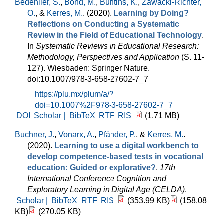
Bedenlier, S.
,
Bond, M.
,
Buntins, K.
,
Zawacki-Richter,
O.
, &
Kerres, M.
. (2020).
Learning by Doing?
Reflections on Conducting a Systematic
Review in the Field of Educational Technology
.
In
Systematic Reviews in Educational Research:
Methodology, Perspectives and Application
(S. 11-
127). Wiesbaden: Springer Nature.
doi:10.1007/978-3-658-27602-7_7
https://plu.mx/plum/a/?
doi=10.1007%2F978-3-658-27602-7_7
DOI
Scholar |
BibTeX
RTF
RIS
(1.71 MB)
Buchner, J.
,
Vonarx, A.
,
Pfänder, P.
, &
Kerres, M.
.
(2020).
Learning to use a digital workbench to
develop competence-based tests in vocational
education: Guided or explorative?
.
17th
International Conference Cognition and
Exploratory Learning in Digital Age (CELDA)
.
Scholar |
BibTeX
RTF
RIS
(353.99 KB)
(158.08
KB)
(270.05 KB)