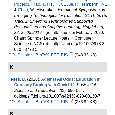
Popescu
,
Hao, T.
,
Hsu, T. C.
,
Xie, H.
,
Temperini, M.
,
&
Chen, W.
, Hrsg.
)
4th International Symposium on
Emerging Technologies for Education, SETE 2019,
Track 2: Emerging Technologies Supported
Personalized and Adaptive Learning, Magdeburg,
23.-25.09.2019.
. gehalten auf der February 2020,
Cham: Springer Lecture Notes in Computer
Science (LNCS). doi:https://doi.org/10.1007/978-3-
030-38778-5
DOI
Scholar |
BibTeX
RTF
RIS
(948.33 KB)
K
Kerres, M
. (2020).
Against All Odds: Education in
Germany Coping with Covid-19
.
Postdigital
Science and Education
,
2
(3), 690-694.
doi:https://doi.org/10.1007/s42438-020-00130-7
DOI
Scholar |
BibTeX
RTF
RIS
(283.89 KB)
B