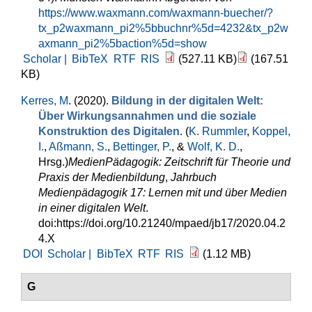
https://www.waxmann.com/waxmann-buecher/?
tx_p2waxmann_pi2%5bbuchnr%5d=4232&tx_p2w
axmann_pi2%5baction%5d=show
Scholar |
BibTeX
RTF
RIS
(527.11 KB)
(167.51
KB)
Kerres, M
. (2020).
Bildung in der digitalen Welt:
Über Wirkungsannahmen und die soziale
Konstruktion des Digitalen
. (
K. Rummler
,
Koppel,
I.
,
Aßmann, S.
,
Bettinger, P.
, &
Wolf, K. D.
,
Hrsg.
)
MedienPädagogik: Zeitschrift für Theorie und
Praxis der Medienbildung
,
Jahrbuch
Medienpädagogik 17: Lernen mit und über Medien
in einer digitalen Welt
.
doi:https://doi.org/10.21240/mpaed/jb17/2020.04.2
4.X
DOI
Scholar |
BibTeX
RTF
RIS
(1.12 MB)
G