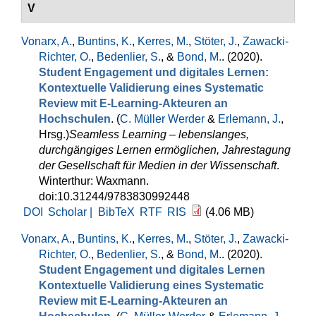
V
Vonarx, A.
,
Buntins, K.
,
Kerres, M.
,
Stöter, J.
,
Zawacki-
Richter, O.
,
Bedenlier, S.
, &
Bond, M.
. (2020).
Student Engagement und digitales Lernen:
Kontextuelle Validierung eines Systematic
Review mit E-Learning-Akteuren an
Hochschulen
. (
C. Müller Werder
&
Erlemann, J.
,
Hrsg.
)
Seamless Learning – lebenslanges,
durchgängiges Lernen ermöglichen, Jahrestagung
der Gesellschaft für Medien in der Wissenschaft
.
Winterthur: Waxmann.
doi:10.31244/9783830992448
DOI
Scholar |
BibTeX
RTF
RIS
(4.06 MB)
Vonarx, A.
,
Buntins, K.
,
Kerres, M.
,
Stöter, J.
,
Zawacki-
Richter, O.
,
Bedenlier, S.
, &
Bond, M.
. (2020).
Student Engagement und digitales Lernen
Kontextuelle Validierung eines Systematic
Review mit E-Learning-Akteuren an