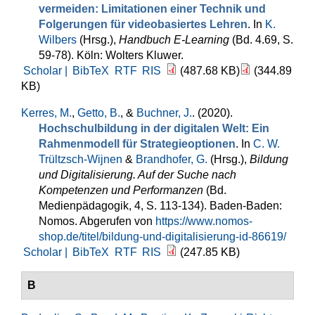
vermeiden: Limitationen einer Technik und
Folgerungen für videobasiertes Lehren
. In
K.
Wilbers
(Hrsg.)
,
Handbuch E-Learning
(Bd. 4.69, S.
59-78). Köln: Wolters Kluwer.
Scholar |
BibTeX
RTF
RIS
(487.68 KB)
(344.89
KB)
Kerres, M.
,
Getto, B.
, &
Buchner, J.
. (2020).
Hochschulbildung in der digitalen Welt: Ein
Rahmenmodell für Strategieoptionen
. In
C. W.
Trültzsch-Wijnen
&
Brandhofer, G.
(Hrsg.)
,
Bildung
und Digitalisierung. Auf der Suche nach
Kompetenzen und Performanzen
(Bd.
Medienpädagogik, 4, S. 113-134). Baden-Baden:
Nomos. Abgerufen von
https://www.nomos-
shop.de/titel/bildung-und-digitalisierung-id-86619/
Scholar |
BibTeX
RTF
RIS
(247.85 KB)
B