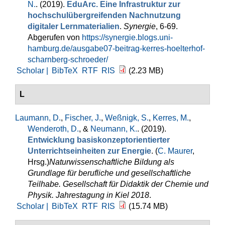
N.
. (2019).
EduArc. Eine Infrastruktur zur
hochschulübergreifenden Nachnutzung
digitaler Lernmaterialien
.
Synergie
, 6-69.
Abgerufen von
https://synergie.blogs.uni-
hamburg.de/ausgabe07-beitrag-kerres-hoelterhof-
scharnberg-schroeder/
Scholar |
BibTeX
RTF
RIS
(2.23 MB)
L
Laumann, D.
,
Fischer, J.
,
Weßnigk, S.
,
Kerres, M.
,
Wenderoth, D.
, &
Neumann, K.
. (2019).
Entwicklung basiskonzeptorientierter
Unterrichtseinheiten zur Energie
. (
C. Maurer
,
Hrsg.
)
Naturwissenschaftliche Bildung als
Grundlage für berufliche und gesellschaftliche
Teilhabe. Gesellschaft für Didaktik der Chemie und
Physik. Jahrestagung in Kiel 2018
.
Scholar |
BibTeX
RTF
RIS
(15.74 MB)