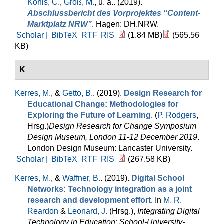
Kohls, C.
,
Groß, M.
, u. a.
. (2019).
Abschlussbericht des Vorprojektes “Content-
Marktplatz NRW”
. Hagen: DH.NRW.
Scholar |
BibTeX
RTF
RIS
(1.84 MB)
(565.56
KB)
K
Kerres, M.
, &
Getto, B.
. (2019).
Design Research for
Educational Change: Methodologies for
Exploring the Future of Learning
. (
P. Rodgers
,
Hrsg.
)
Design Research for Change Symposium
Design Museum, London 11-12 December 2019
.
London Design Museum: Lancaster University.
Scholar |
BibTeX
RTF
RIS
(267.58 KB)
Kerres, M.
, &
Waffner, B.
. (2019).
Digital School
Networks: Technology integration as a joint
research and development effort
. In
M. R.
Reardon
&
Leonard, J.
(Hrsg.)
,
Integrating Digital
Technology in Education: School-University-