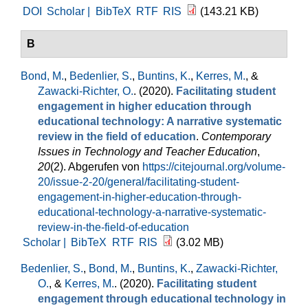
DOI
Scholar |
BibTeX
RTF
RIS
(143.21 KB)
B
Bond, M.
,
Bedenlier, S.
,
Buntins, K.
,
Kerres, M.
, &
Zawacki-Richter, O.
. (2020).
Facilitating student
engagement in higher education through
educational technology: A narrative systematic
review in the field of education
.
Contemporary
Issues in Technology and Teacher Education
,
20
(2). Abgerufen von
https://citejournal.org/volume-
20/issue-2-20/general/facilitating-student-
engagement-in-higher-education-through-
educational-technology-a-narrative-systematic-
review-in-the-field-of-education
Scholar |
BibTeX
RTF
RIS
(3.02 MB)
Bedenlier, S.
,
Bond, M.
,
Buntins, K.
,
Zawacki-Richter,
O.
, &
Kerres, M.
. (2020).
Facilitating student
engagement through educational technology in