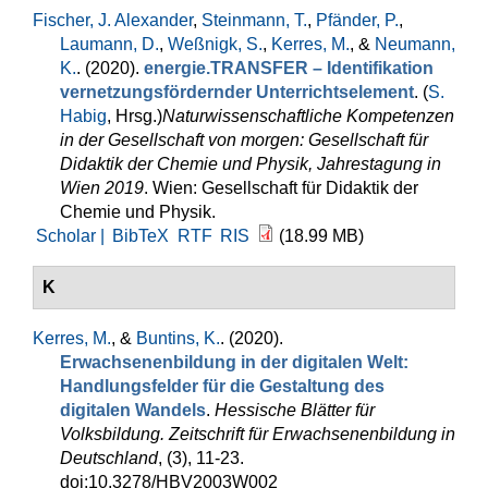
Fischer, J. Alexander
,
Steinmann, T.
,
Pfänder, P.
,
Laumann, D.
,
Weßnigk, S.
,
Kerres, M.
, &
Neumann,
K.
. (2020).
energie.TRANSFER – Identifikation
vernetzungsfördernder Unterrichtselement
. (
S.
Habig
, Hrsg.
)
Naturwissenschaftliche Kompetenzen
in der Gesellschaft von morgen: Gesellschaft für
Didaktik der Chemie und Physik, Jahrestagung in
Wien 2019
. Wien: Gesellschaft für Didaktik der
Chemie und Physik.
Scholar |
BibTeX
RTF
RIS
(18.99 MB)
K
Kerres, M.
, &
Buntins, K.
. (2020).
Erwachsenenbildung in der digitalen Welt:
Handlungsfelder für die Gestaltung des
digitalen Wandels
.
Hessische Blätter für
Volksbildung. Zeitschrift für Erwachsenenbildung in
Deutschland
, (3), 11-23.
doi:10.3278/HBV2003W002