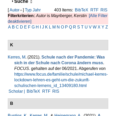
Anzeigen
Suche
[
Autor
]
Typ
Jahr
403 Items:
BibTeX
RTF
RIS
Filterkriterien:
Autor
is
Mayrberger, Kerstin
[Alle Filter
deaktivieren]
A
B
C
D
E
F
G
H
I
J
K
L
M
N
O
P
Q
R
S
T
U
V
W
X
Y
Z
K
Kerres, M
. (2021).
Schule nach der Pandemie: Was
sich in der Schule nach Corona ändern muss
.
FOCUS
. gehalten auf der 06/2021. Abgerufen von
https://www.focus.de/familie/schule/michael-kerres-
lockdown-lehren-es-geht-um-die-zukunft-
schulischen-lernens_id_13409180.html
Scholar |
BibTeX
RTF
RIS
B
Buntins, K.
,
Kerres, M.
, &
Heinemann, A.
. (2021).
A