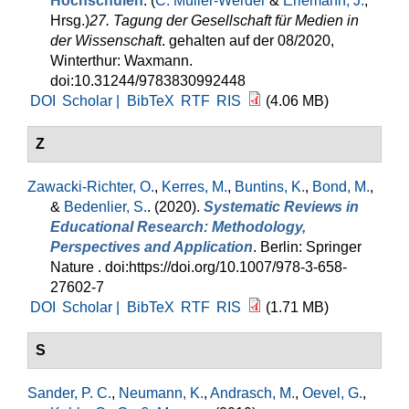
Hochschulen
. (
C. Müller-Werder
&
Erlemann, J.
,
Hrsg.
)
27. Tagung der Gesellschaft für Medien in
der Wissenschaft
. gehalten auf der 08/2020,
Winterthur: Waxmann.
doi:10.31244/9783830992448
DOI
Scholar |
BibTeX
RTF
RIS
(4.06 MB)
Z
Zawacki-Richter, O.
,
Kerres, M.
,
Buntins, K.
,
Bond, M.
,
&
Bedenlier, S.
. (2020).
Systematic Reviews in
Educational Research: Methodology,
Perspectives and Application
. Berlin: Springer
Nature . doi:https://doi.org/10.1007/978-3-658-
27602-7
DOI
Scholar |
BibTeX
RTF
RIS
(1.71 MB)
S
Sander, P. C.
,
Neumann, K.
,
Andrasch, M.
,
Oevel, G.
,