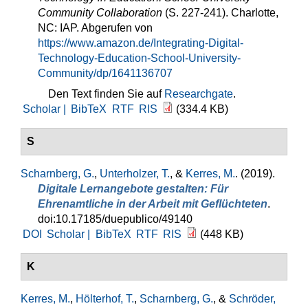
Community Collaboration
(S. 227-241). Charlotte,
NC: IAP. Abgerufen von
https://www.amazon.de/Integrating-Digital-
Technology-Education-School-University-
Community/dp/1641136707
Den Text finden Sie auf
Researchgate
.
Scholar |
BibTeX
RTF
RIS
(334.4 KB)
S
Scharnberg, G.
,
Unterholzer, T.
, &
Kerres, M.
. (2019).
Digitale Lernangebote gestalten: Für
Ehrenamtliche in der Arbeit mit Geflüchteten
.
doi:10.17185/duepublico/49140
DOI
Scholar |
BibTeX
RTF
RIS
(448 KB)
K
Kerres, M.
,
Hölterhof, T.
,
Scharnberg, G.
, &
Schröder,