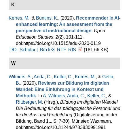
K
Kerres, M.
, &
Buntins, K.
. (2020).
Recommender in AI-
enhanced learning: An assessment from the
perspective of instructional design
.
Open
Education Studies
,
2
(2), 101-111.
doi:https://doi.org/10.1515/edu-2020-0119
DOI
Scholar |
BibTeX
RTF
RIS
(181.66 KB)
W
Wilmers, A.
,
Anda, C.
,
Keller, C.
,
Kerres, M.
, &
Getto,
B.
. (2020).
Reviews zur Bildung im digitalen
Wandel: Eine Einführung in Kontext und
Methodik
. In
A. Wilmers
,
Anda, C.
,
Keller, C.
, &
Rittberger, M.
(Hrsg.)
,
Bildung im digitalen Wandel
Die Bedeutung für das pädagogische Personal und
für die Aus- und Fortbildung
(Digitalisierung in der
Bildung, Band 1,., S. 7-30). Münster: Waxmann.
doi:https://doi.org/10.31244/9783830991991