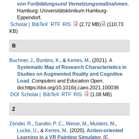
von Fortbildungsund Vernetzungsmaßnahmen
.
Hamburg: Universitätsklinikum Hamburg-
Eppendorf.
Scholar |
BibTeX
RTF
RIS
(2.72 MB)
(110.73
KB)
B
Buchner, J.
,
Buntins, K.
, &
Kerres, M.
. (2021).
A
Systematic Map of Research Characteristics in
Studies on Augmented Reality and Cognitive
Load
.
Computers and Education Open
.
doi:https://doi.org/10.1016/j.caeo.2021.100036
DOI
Scholar |
BibTeX
RTF
RIS
(1.08 MB)
Z
Zender, R.
,
Sander, P. C.
,
Weise, M.
,
Mulders, M.
,
Lucke, U.
, &
Kerres, M.
. (2020).
Action-oriented
Learning in a VR Painting Simulator
. (
E.