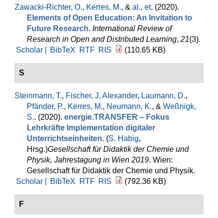
Zawacki-Richter, O.
,
Kerres, M.
, &
al., et
. (2020).
Elements of Open Education: An Invitation to
Future Research
.
International Review of
Research in Open and Distributed Learning
,
21
(3).
Scholar |
BibTeX
RTF
RIS
(110.65 KB)
S
Steinmann, T.
,
Fischer, J. Alexander
,
Laumann, D.
,
Pfänder, P.
,
Kerres, M.
,
Neumann, K.
, &
Weßnigk,
S.
. (2020).
energie.TRANSFER – Fokus
Lehrkräfte Implementation digitaler
Unterrichtseinheiten
. (
S. Habig
,
Hrsg.
)
Gesellschaft für Didaktik der Chemie und
Physik, Jahrestagung in Wien 2019
. Wien:
Gesellschaft für Didaktik der Chemie und Physik.
Scholar |
BibTeX
RTF
RIS
(792.36 KB)
F