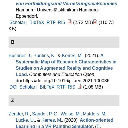
von Fortbildungsund Vernetzungsmaßnahmen
.
Hamburg: Universitätsklinikum Hamburg-
Eppendorf.
Scholar |
BibTeX
RTF
RIS
(2.72 MB)
(110.73
KB)
B
Buchner, J.
,
Buntins, K.
, &
Kerres, M.
. (2021).
A
Systematic Map of Research Characteristics in
Studies on Augmented Reality and Cognitive
Load
.
Computers and Education Open
.
doi:https://doi.org/10.1016/j.caeo.2021.100036
DOI
Scholar |
BibTeX
RTF
RIS
(1.08 MB)
Z
Zender, R.
,
Sander, P. C.
,
Weise, M.
,
Mulders, M.
,
Lucke, U.
, &
Kerres, M.
. (2020).
Action-oriented
Learning in a VR Painting Simulator
. (
E.