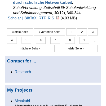
durch schulische Netzwerkarbeit
.
SchulVerwaltung. Zeitschrift für Schulentwicklung
und Schulmanagement
,
30
(12), 340-344.
Scholar |
BibTeX
RTF
RIS
(4.03 MB)
« erste Seite
‹ vorherige Seite
1
2
3
Seiten
…
4
5
6
7
8
9
nächste Seite ›
letzte Seite »
Contact for ...
Research
My Projects
Metakubi