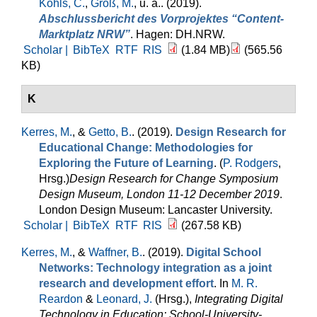
Kohls, C.
,
Groß, M.
, u. a.
. (2019).
Abschlussbericht des Vorprojektes “Content-
Marktplatz NRW”
. Hagen: DH.NRW.
Scholar |
BibTeX
RTF
RIS
(1.84 MB)
(565.56
KB)
K
Kerres, M.
, &
Getto, B.
. (2019).
Design Research for
Educational Change: Methodologies for
Exploring the Future of Learning
. (
P. Rodgers
,
Hrsg.
)
Design Research for Change Symposium
Design Museum, London 11-12 December 2019
.
London Design Museum: Lancaster University.
Scholar |
BibTeX
RTF
RIS
(267.58 KB)
Kerres, M.
, &
Waffner, B.
. (2019).
Digital School
Networks: Technology integration as a joint
research and development effort
. In
M. R.
Reardon
&
Leonard, J.
(Hrsg.)
,
Integrating Digital
Technology in Education: School-University-