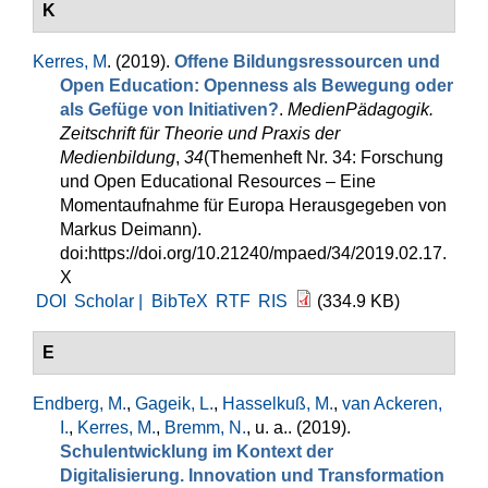
K
Kerres, M
. (2019).
Offene Bildungsressourcen und
Open Education: Openness als Bewegung oder
als Gefüge von Initiativen?
.
MedienPädagogik.
Zeitschrift für Theorie und Praxis der
Medienbildung
,
34
(Themenheft Nr. 34: Forschung
und Open Educational Resources – Eine
Momentaufnahme für Europa Herausgegeben von
Markus Deimann).
doi:https://doi.org/10.21240/mpaed/34/2019.02.17.
X
DOI
Scholar |
BibTeX
RTF
RIS
(334.9 KB)
E
Endberg, M.
,
Gageik, L.
,
Hasselkuß, M.
,
van Ackeren,
I.
,
Kerres, M.
,
Bremm, N.
, u. a.
. (2019).
Schulentwicklung im Kontext der
Digitalisierung. Innovation und Transformation