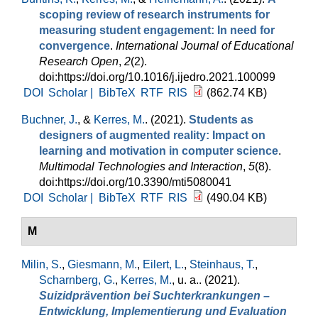
scoping review of research instruments for
measuring student engagement: In need for
convergence
.
International Journal of Educational
Research Open
,
2
(2).
doi:https://doi.org/10.1016/j.ijedro.2021.100099
DOI
Scholar |
BibTeX
RTF
RIS
(862.74 KB)
Buchner, J.
, &
Kerres, M.
. (2021).
Students as
designers of augmented reality: Impact on
learning and motivation in computer science
.
Multimodal Technologies and Interaction
,
5
(8).
doi:https://doi.org/10.3390/mti5080041
DOI
Scholar |
BibTeX
RTF
RIS
(490.04 KB)
M
Milin, S.
,
Giesmann, M.
,
Eilert, L.
,
Steinhaus, T.
,
Scharnberg, G.
,
Kerres, M.
, u. a.
. (2021).
Suizidprävention bei Suchterkrankungen –
Entwicklung, Implementierung und Evaluation