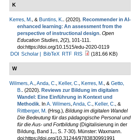
K
Kerres, M.
, &
Buntins, K.
. (2020).
Recommender in AI-
enhanced learning: An assessment from the
perspective of instructional design
.
Open
Education Studies
,
2
(2), 101-111.
doi:https://doi.org/10.1515/edu-2020-0119
DOI
Scholar |
BibTeX
RTF
RIS
(181.66 KB)
W
Wilmers, A.
,
Anda, C.
,
Keller, C.
,
Kerres, M.
, &
Getto,
B.
. (2020).
Reviews zur Bildung im digitalen
Wandel: Eine Einführung in Kontext und
Methodik
. In
A. Wilmers
,
Anda, C.
,
Keller, C.
, &
Rittberger, M.
(Hrsg.)
,
Bildung im digitalen Wandel
Die Bedeutung für das pädagogische Personal und
für die Aus- und Fortbildung
(Digitalisierung in der
Bildung, Band 1,., S. 7-30). Münster: Waxmann.
doi:https://doi.org/10.31244/9783830991991