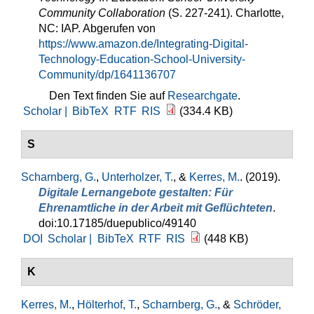
Community Collaboration
(S. 227-241). Charlotte,
NC: IAP. Abgerufen von
https://www.amazon.de/Integrating-Digital-
Technology-Education-School-University-
Community/dp/1641136707
Den Text finden Sie auf
Researchgate
.
Scholar |
BibTeX
RTF
RIS
(334.4 KB)
S
Scharnberg, G.
,
Unterholzer, T.
, &
Kerres, M.
. (2019).
Digitale Lernangebote gestalten: Für
Ehrenamtliche in der Arbeit mit Geflüchteten
.
doi:10.17185/duepublico/49140
DOI
Scholar |
BibTeX
RTF
RIS
(448 KB)
K
Kerres, M.
,
Hölterhof, T.
,
Scharnberg, G.
, &
Schröder,