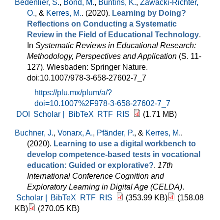
Bedenlier, S.
,
Bond, M.
,
Buntins, K.
,
Zawacki-Richter,
O.
, &
Kerres, M.
. (2020).
Learning by Doing?
Reflections on Conducting a Systematic
Review in the Field of Educational Technology
.
In
Systematic Reviews in Educational Research:
Methodology, Perspectives and Application
(S. 11-
127). Wiesbaden: Springer Nature.
doi:10.1007/978-3-658-27602-7_7
https://plu.mx/plum/a/?
doi=10.1007%2F978-3-658-27602-7_7
DOI
Scholar |
BibTeX
RTF
RIS
(1.71 MB)
Buchner, J.
,
Vonarx, A.
,
Pfänder, P.
, &
Kerres, M.
.
(2020).
Learning to use a digital workbench to
develop competence-based tests in vocational
education: Guided or explorative?
.
17th
International Conference Cognition and
Exploratory Learning in Digital Age (CELDA)
.
Scholar |
BibTeX
RTF
RIS
(353.99 KB)
(158.08
KB)
(270.05 KB)