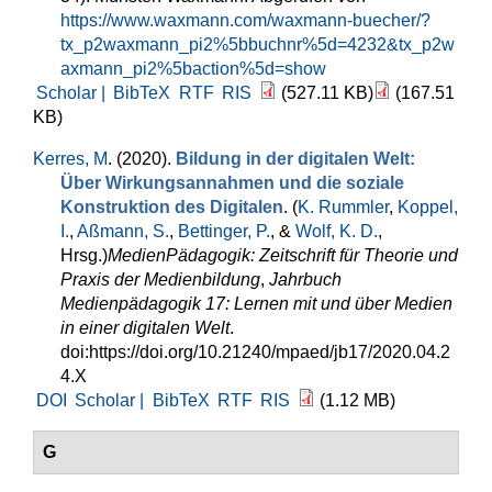
https://www.waxmann.com/waxmann-buecher/?
tx_p2waxmann_pi2%5bbuchnr%5d=4232&tx_p2w
axmann_pi2%5baction%5d=show
Scholar |
BibTeX
RTF
RIS
(527.11 KB)
(167.51
KB)
Kerres, M
. (2020).
Bildung in der digitalen Welt:
Über Wirkungsannahmen und die soziale
Konstruktion des Digitalen
. (
K. Rummler
,
Koppel,
I.
,
Aßmann, S.
,
Bettinger, P.
, &
Wolf, K. D.
,
Hrsg.
)
MedienPädagogik: Zeitschrift für Theorie und
Praxis der Medienbildung
,
Jahrbuch
Medienpädagogik 17: Lernen mit und über Medien
in einer digitalen Welt
.
doi:https://doi.org/10.21240/mpaed/jb17/2020.04.2
4.X
DOI
Scholar |
BibTeX
RTF
RIS
(1.12 MB)
G