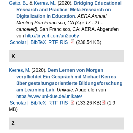
Getto, B.
, &
Kerres, M.
. (2020).
Bridging Educational
Research and Practice: Meta-Research on
Digitalization in Education
.
AERA Annual
Meeting San Francisco, CA (Apr 17 - 21 -
canceled)
. San Francisco, CA: AERA. Abgerufen
von
http://tinyurl.com/un2oo6y
Scholar |
BibTeX
RTF
RIS
(238.54 KB)
K
Kerres, M
. (2020).
Dem Lernen von Morgen
verpflichtet Ein Gespräch mit Michael Kerres
über gestaltungsorientierte Bildungsforschung
am Learning Lab
.
Unikate
. Abgerufen von
https://www.uni-due.de/unikate/
Scholar |
BibTeX
RTF
RIS
(133.26 KB)
(1.9
MB)
Z