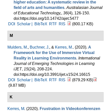
higher education: A systematic review in the
field of arts and humanities
.
Australasian Journal
of Educational Technology,
,
36
(4), 126-150.
doi:https://doi.org/10.14742/ajet.5477
DOI
Scholar |
BibTeX
RTF
RIS
(800.17 KB)
M
Mulders, M.
,
Buchner, J.
, &
Kerres, M.
. (2020).
A
Framework for the Use of Immersive Virtual
Reality in Learning Environments
.
International
Journal of Emerging Technologies in Learning
iJET
,
15
(24), 208-224.
doi:https://doi.org/10.3991/ijet.v15i24.16615
DOI
Scholar |
BibTeX
RTF
RIS
(879.29 KB)
(9.87 MB)
K
Kerres, M
. (2020).
Frustration in Videokonferenzen