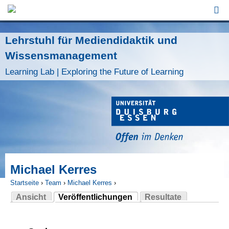
Jump to Navigation
Lehrstuhl für Mediendidaktik und
Wissensmanagement
Learning Lab | Exploring the Future of Learning
Michael Kerres
Startseite
›
Team
›
Michael Kerres
›
Ansicht
Veröffentlichungen
Resultate
Sie sind hier
(aktiver Reiter)
Haupt-Reiter