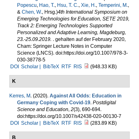
Popescu
,
Hao, T.
,
Hsu, T. C.
,
Xie, H.
,
Temperini, M.
,
&
Chen, W.
, Hrsg.
)
4th International Symposium on
Emerging Technologies for Education, SETE 2019,
Track 2: Emerging Technologies Supported
Personalized and Adaptive Learning, Magdeburg,
23.-25.09.2019.
. gehalten auf der February 2020,
Cham: Springer Lecture Notes in Computer
Science (LNCS). doi:https://doi.org/10.1007/978-3-
030-38778-5
DOI
Scholar |
BibTeX
RTF
RIS
(948.33 KB)
K
Kerres, M
. (2020).
Against All Odds: Education in
Germany Coping with Covid-19
.
Postdigital
Science and Education
,
2
(3), 690-694.
doi:https://doi.org/10.1007/s42438-020-00130-7
DOI
Scholar |
BibTeX
RTF
RIS
(283.89 KB)
B