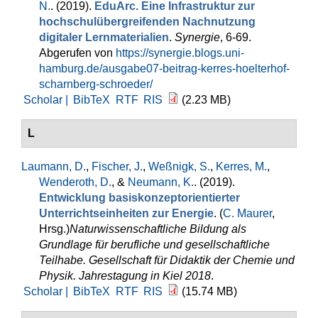
N.
. (2019).
EduArc. Eine Infrastruktur zur
hochschulübergreifenden Nachnutzung
digitaler Lernmaterialien
.
Synergie
, 6-69.
Abgerufen von
https://synergie.blogs.uni-
hamburg.de/ausgabe07-beitrag-kerres-hoelterhof-
scharnberg-schroeder/
Scholar |
BibTeX
RTF
RIS
(2.23 MB)
L
Laumann, D.
,
Fischer, J.
,
Weßnigk, S.
,
Kerres, M.
,
Wenderoth, D.
, &
Neumann, K.
. (2019).
Entwicklung basiskonzeptorientierter
Unterrichtseinheiten zur Energie
. (
C. Maurer
,
Hrsg.
)
Naturwissenschaftliche Bildung als
Grundlage für berufliche und gesellschaftliche
Teilhabe. Gesellschaft für Didaktik der Chemie und
Physik. Jahrestagung in Kiel 2018
.
Scholar |
BibTeX
RTF
RIS
(15.74 MB)