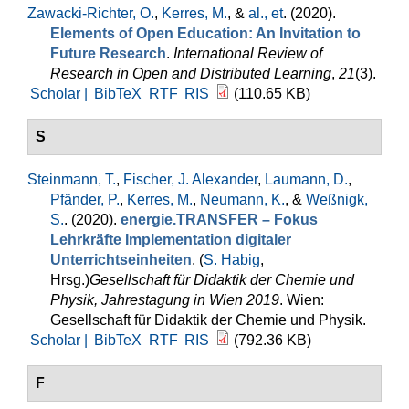
Zawacki-Richter, O.
,
Kerres, M.
, &
al., et
. (2020).
Elements of Open Education: An Invitation to
Future Research
.
International Review of
Research in Open and Distributed Learning
,
21
(3).
Scholar |
BibTeX
RTF
RIS
(110.65 KB)
S
Steinmann, T.
,
Fischer, J. Alexander
,
Laumann, D.
,
Pfänder, P.
,
Kerres, M.
,
Neumann, K.
, &
Weßnigk,
S.
. (2020).
energie.TRANSFER – Fokus
Lehrkräfte Implementation digitaler
Unterrichtseinheiten
. (
S. Habig
,
Hrsg.
)
Gesellschaft für Didaktik der Chemie und
Physik, Jahrestagung in Wien 2019
. Wien:
Gesellschaft für Didaktik der Chemie und Physik.
Scholar |
BibTeX
RTF
RIS
(792.36 KB)
F