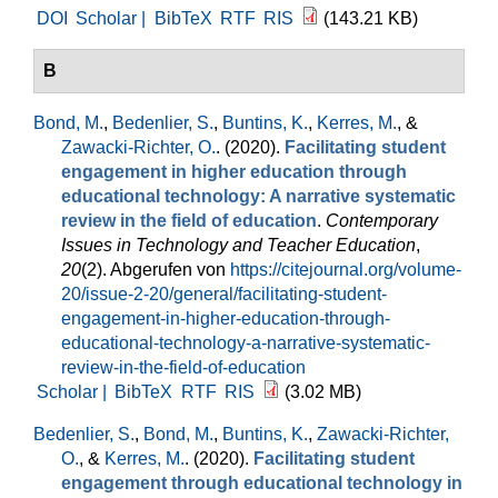
DOI
Scholar |
BibTeX
RTF
RIS
(143.21 KB)
B
Bond, M.
,
Bedenlier, S.
,
Buntins, K.
,
Kerres, M.
, &
Zawacki-Richter, O.
. (2020).
Facilitating student
engagement in higher education through
educational technology: A narrative systematic
review in the field of education
.
Contemporary
Issues in Technology and Teacher Education
,
20
(2). Abgerufen von
https://citejournal.org/volume-
20/issue-2-20/general/facilitating-student-
engagement-in-higher-education-through-
educational-technology-a-narrative-systematic-
review-in-the-field-of-education
Scholar |
BibTeX
RTF
RIS
(3.02 MB)
Bedenlier, S.
,
Bond, M.
,
Buntins, K.
,
Zawacki-Richter,
O.
, &
Kerres, M.
. (2020).
Facilitating student
engagement through educational technology in