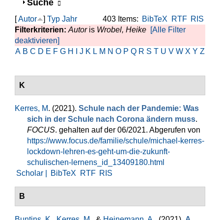
Anzeigen
Suche
[
Autor
]
Typ
Jahr
403 Items:
BibTeX
RTF
RIS
Filterkriterien:
Autor
is
Wrobel, Heike
[Alle Filter
deaktivieren]
A
B
C
D
E
F
G
H
I
J
K
L
M
N
O
P
Q
R
S
T
U
V
W
X
Y
Z
K
Kerres, M
. (2021).
Schule nach der Pandemie: Was
sich in der Schule nach Corona ändern muss
.
FOCUS
. gehalten auf der 06/2021. Abgerufen von
https://www.focus.de/familie/schule/michael-kerres-
lockdown-lehren-es-geht-um-die-zukunft-
schulischen-lernens_id_13409180.html
Scholar |
BibTeX
RTF
RIS
B
Buntins, K.
,
Kerres, M.
, &
Heinemann, A.
. (2021).
A