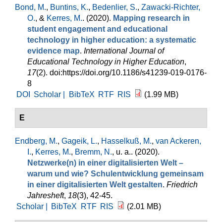
Bond, M.
,
Buntins, K.
,
Bedenlier, S.
,
Zawacki-Richter,
O.
, &
Kerres, M.
. (2020).
Mapping research in
student engagement and educational
technology in higher education: a systematic
evidence map
.
International Journal of
Educational Technology in Higher Education
,
17
(2). doi:https://doi.org/10.1186/s41239-019-0176-
8
DOI
Scholar |
BibTeX
RTF
RIS
(1.99 MB)
E
Endberg, M.
,
Gageik, L.
,
Hasselkuß, M.
,
van Ackeren,
I.
,
Kerres, M.
,
Bremm, N.
, u. a.
. (2020).
Netzwerke(n) in einer digitalisierten Welt –
warum und wie? Schulentwicklung gemeinsam
in einer digitalisierten Welt gestalten
.
Friedrich
Jahresheft
,
18
(3), 42-45.
Scholar |
BibTeX
RTF
RIS
(2.01 MB)