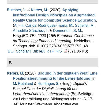
Buchner, J.
, &
Kerres, M.
. (2020).
Applying
Instructional Design Principles on Augmented
Reality Cards for Computer Science Education
.
(
A. - H. Carlos
,
Rodríguez-Triana, M.
,
Scheffel, M.
,
Arnedillo-Sánchez, I.
, &
Dennerlein, S. M.
,
Hrsg.
)
EC-TEL 2020 | 15th European Conference
on Technology Enhanced Learning
. Heidelberg:
Springer. doi:10.1007/978-3-030-57717-9_48
DOI
Scholar |
BibTeX
RTF
RIS
(391.06 KB)
K
Kerres, M
. (2020).
Bildung in der digitalen Welt: Eine
Positionsbestimmung für die Lehrerbildung
. In
M. Rothland
&
Herrlinger, S.
(Hrsg.)
,
Digital?!
Perspektiven der Digitalisierung für den
Lehrerberuf und die Lehrerbildung
(Bd. Beiträge
zur Lehrerbildung und Bildungsforschung, S. 17-
34). Münster: Waxmann. Abgerufen von