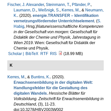
Fischer, J. Alexander
,
Steinmann, T.
,
Pfänder, P.
,
Laumann, D.
,
Weßnigk, S.
,
Kerres, M.
, &
Neumann,
K.
. (2020).
energie.TRANSFER – Identifikation
vernetzungsfördernder Unterrichtselement
. (
S.
Habig
, Hrsg.
)
Naturwissenschaftliche Kompetenzen
in der Gesellschaft von morgen: Gesellschaft für
Didaktik der Chemie und Physik, Jahrestagung in
Wien 2019
. Wien: Gesellschaft für Didaktik der
Chemie und Physik.
Scholar |
BibTeX
RTF
RIS
(18.99 MB)
K
Kerres, M.
, &
Buntins, K.
. (2020).
Erwachsenenbildung in der digitalen Welt:
Handlungsfelder für die Gestaltung des
digitalen Wandels
.
Hessische Blätter für
Volksbildung. Zeitschrift für Erwachsenenbildung in
Deutschland
, (3), 11-23.
doi:10.3278/HBV2003W002