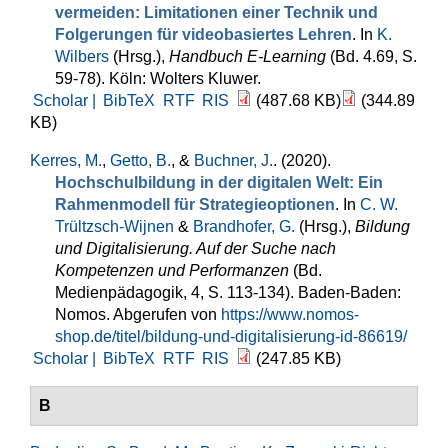
vermeiden: Limitationen einer Technik und
Folgerungen für videobasiertes Lehren
. In
K.
Wilbers
(Hrsg.)
,
Handbuch E-Learning
(Bd. 4.69, S.
59-78). Köln: Wolters Kluwer.
Scholar |
BibTeX
RTF
RIS
(487.68 KB)
(344.89
KB)
Kerres, M.
,
Getto, B.
, &
Buchner, J.
. (2020).
Hochschulbildung in der digitalen Welt: Ein
Rahmenmodell für Strategieoptionen
. In
C. W.
Trültzsch-Wijnen
&
Brandhofer, G.
(Hrsg.)
,
Bildung
und Digitalisierung. Auf der Suche nach
Kompetenzen und Performanzen
(Bd.
Medienpädagogik, 4, S. 113-134). Baden-Baden:
Nomos. Abgerufen von
https://www.nomos-
shop.de/titel/bildung-und-digitalisierung-id-86619/
Scholar |
BibTeX
RTF
RIS
(247.85 KB)
B