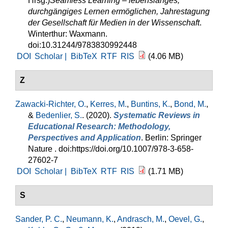
Hrsg.
)
Seamless Learning – lebenslanges,
durchgängiges Lernen ermöglichen, Jahrestagung
der Gesellschaft für Medien in der Wissenschaft
.
Winterthur: Waxmann.
doi:10.31244/9783830992448
DOI
Scholar |
BibTeX
RTF
RIS
(4.06 MB)
Z
Zawacki-Richter, O.
,
Kerres, M.
,
Buntins, K.
,
Bond, M.
,
&
Bedenlier, S.
. (2020).
Systematic Reviews in
Educational Research: Methodology,
Perspectives and Application
. Berlin: Springer
Nature . doi:https://doi.org/10.1007/978-3-658-
27602-7
DOI
Scholar |
BibTeX
RTF
RIS
(1.71 MB)
S
Sander, P. C.
,
Neumann, K.
,
Andrasch, M.
,
Oevel, G.
,