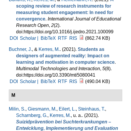
scoping review of research instruments for
measuring student engagement: In need for
convergence
.
International Journal of Educational
Research Open
,
2
(2).
doi:https://doi.org/10.1016/j.ijedro.2021.100099
DOI
Scholar |
BibTeX
RTF
RIS
(862.74 KB)
Buchner, J.
, &
Kerres, M.
. (2021).
Students as
designers of augmented reality: Impact on
learning and motivation in computer science
.
Multimodal Technologies and Interaction
,
5
(8).
doi:https://doi.org/10.3390/mti5080041
DOI
Scholar |
BibTeX
RTF
RIS
(490.04 KB)
M
Milin, S.
,
Giesmann, M.
,
Eilert, L.
,
Steinhaus, T.
,
Scharnberg, G.
,
Kerres, M.
, u. a.
. (2021).
Suizidprävention bei Suchterkrankungen –
Entwicklung, Implementierung und Evaluation