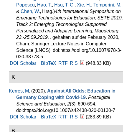
Popescu
,
Hao, T.
,
Hsu, T. C.
,
Xie, H.
,
Temperini, M.
,
&
Chen, W.
, Hrsg.
)
4th International Symposium on
Emerging Technologies for Education, SETE 2019,
Track 2: Emerging Technologies Supported
Personalized and Adaptive Learning, Magdeburg,
23.-25.09.2019.
. gehalten auf der February 2020,
Cham: Springer Lecture Notes in Computer
Science (LNCS). doi:https://doi.org/10.1007/978-3-
030-38778-5
DOI
Scholar |
BibTeX
RTF
RIS
(948.33 KB)
K
Kerres, M
. (2020).
Against All Odds: Education in
Germany Coping with Covid-19
.
Postdigital
Science and Education
,
2
(3), 690-694.
doi:https://doi.org/10.1007/s42438-020-00130-7
DOI
Scholar |
BibTeX
RTF
RIS
(283.89 KB)
B