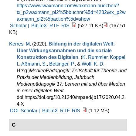
https://www.waxmann.com/waxmann-buecher/?
tx_p2waxmann_pi2%5bbuchnr%5d=4232&tx_p2w
axmann_pi2%5baction%5d=show
Scholar |
BibTeX
RTF
RIS
(527.11 KB)
(167.51
KB)
Kerres, M
. (2020).
Bildung in der digitalen Welt:
Über Wirkungsannahmen und die soziale
Konstruktion des Digitalen
. (
K. Rummler
,
Koppel,
I.
,
Aßmann, S.
,
Bettinger, P.
, &
Wolf, K. D.
,
Hrsg.
)
MedienPädagogik: Zeitschrift für Theorie und
Praxis der Medienbildung
,
Jahrbuch
Medienpädagogik 17: Lernen mit und über Medien
in einer digitalen Welt
.
doi:https://doi.org/10.21240/mpaed/jb17/2020.04.2
4.X
DOI
Scholar |
BibTeX
RTF
RIS
(1.12 MB)
G