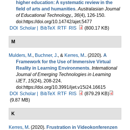
higher education: A systematic review in the
field of arts and humanities
.
Australasian Journal
of Educational Technology,
,
36
(4), 126-150.
doi:https://doi.org/10.14742/ajet.5477
DOI
Scholar |
BibTeX
RTF
RIS
(800.17 KB)
M
Mulders, M.
,
Buchner, J.
, &
Kerres, M.
. (2020).
A
Framework for the Use of Immersive Virtual
Reality in Learning Environments
.
International
Journal of Emerging Technologies in Learning
iJET
,
15
(24), 208-224.
doi:https://doi.org/10.3991/ijet.v15i24.16615
DOI
Scholar |
BibTeX
RTF
RIS
(879.29 KB)
(9.87 MB)
K
Kerres, M
. (2020).
Frustration in Videokonferenzen