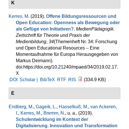
K
Kerres, M
. (2019).
Offene Bildungsressourcen und
Open Education: Openness als Bewegung oder
als Gefüge von Initiativen?
.
MedienPädagogik.
Zeitschrift für Theorie und Praxis der
Medienbildung
,
34
(Themenheft Nr. 34: Forschung
und Open Educational Resources – Eine
Momentaufnahme für Europa Herausgegeben von
Markus Deimann).
doi:https://doi.org/10.21240/mpaed/34/2019.02.17.
X
DOI
Scholar |
BibTeX
RTF
RIS
(334.9 KB)
E
Endberg, M.
,
Gageik, L.
,
Hasselkuß, M.
,
van Ackeren,
I.
,
Kerres, M.
,
Bremm, N.
, u. a.
. (2019).
Schulentwicklung im Kontext der
Digitalisierung. Innovation und Transformation