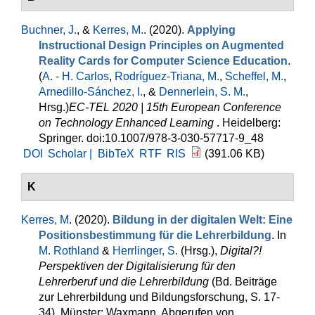
Buchner, J.
, &
Kerres, M.
. (2020).
Applying
Instructional Design Principles on Augmented
Reality Cards for Computer Science Education
.
(
A. - H. Carlos
,
Rodríguez-Triana, M.
,
Scheffel, M.
,
Arnedillo-Sánchez, I.
, &
Dennerlein, S. M.
,
Hrsg.
)
EC-TEL 2020 | 15th European Conference
on Technology Enhanced Learning
. Heidelberg:
Springer. doi:10.1007/978-3-030-57717-9_48
DOI
Scholar |
BibTeX
RTF
RIS
(391.06 KB)
K
Kerres, M
. (2020).
Bildung in der digitalen Welt: Eine
Positionsbestimmung für die Lehrerbildung
. In
M. Rothland
&
Herrlinger, S.
(Hrsg.)
,
Digital?!
Perspektiven der Digitalisierung für den
Lehrerberuf und die Lehrerbildung
(Bd. Beiträge
zur Lehrerbildung und Bildungsforschung, S. 17-
34). Münster: Waxmann. Abgerufen von