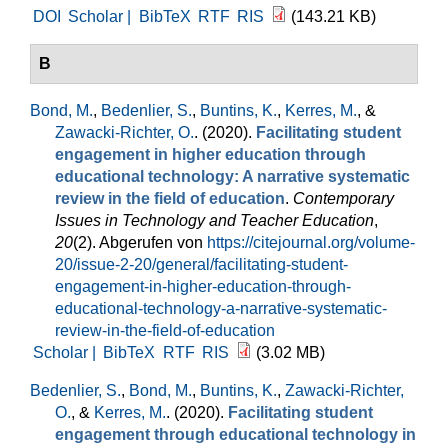
DOI
Scholar |
BibTeX
RTF
RIS
(143.21 KB)
B
Bond, M.
,
Bedenlier, S.
,
Buntins, K.
,
Kerres, M.
, &
Zawacki-Richter, O.
. (2020).
Facilitating student
engagement in higher education through
educational technology: A narrative systematic
review in the field of education
.
Contemporary
Issues in Technology and Teacher Education
,
20
(2). Abgerufen von
https://citejournal.org/volume-
20/issue-2-20/general/facilitating-student-
engagement-in-higher-education-through-
educational-technology-a-narrative-systematic-
review-in-the-field-of-education
Scholar |
BibTeX
RTF
RIS
(3.02 MB)
Bedenlier, S.
,
Bond, M.
,
Buntins, K.
,
Zawacki-Richter,
O.
, &
Kerres, M.
. (2020).
Facilitating student
engagement through educational technology in