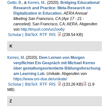
Getto, B.
, &
Kerres, M.
. (2020).
Bridging Educational
Research and Practice: Meta-Research on
Digitalization in Education
.
AERA Annual
Meeting San Francisco, CA (Apr 17 - 21 -
canceled)
. San Francisco, CA: AERA. Abgerufen
von
http://tinyurl.com/un2oo6y
Scholar |
BibTeX
RTF
RIS
(238.54 KB)
K
Kerres, M
. (2020).
Dem Lernen von Morgen
verpflichtet Ein Gespräch mit Michael Kerres
über gestaltungsorientierte Bildungsforschung
am Learning Lab
.
Unikate
. Abgerufen von
https://www.uni-due.de/unikate/
Scholar |
BibTeX
RTF
RIS
(133.26 KB)
(1.9
MB)
Z