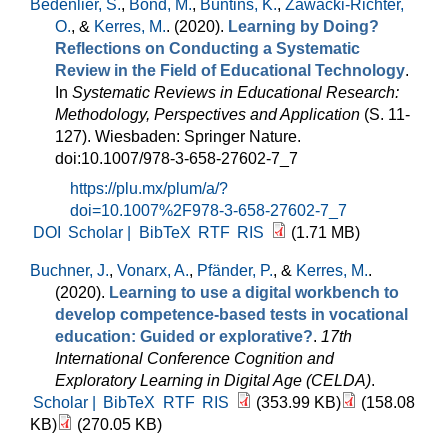
Bedenlier, S.
,
Bond, M.
,
Buntins, K.
,
Zawacki-Richter,
O.
, &
Kerres, M.
. (2020).
Learning by Doing?
Reflections on Conducting a Systematic
Review in the Field of Educational Technology
.
In
Systematic Reviews in Educational Research:
Methodology, Perspectives and Application
(S. 11-
127). Wiesbaden: Springer Nature.
doi:10.1007/978-3-658-27602-7_7
https://plu.mx/plum/a/?
doi=10.1007%2F978-3-658-27602-7_7
DOI
Scholar |
BibTeX
RTF
RIS
(1.71 MB)
Buchner, J.
,
Vonarx, A.
,
Pfänder, P.
, &
Kerres, M.
.
(2020).
Learning to use a digital workbench to
develop competence-based tests in vocational
education: Guided or explorative?
.
17th
International Conference Cognition and
Exploratory Learning in Digital Age (CELDA)
.
Scholar |
BibTeX
RTF
RIS
(353.99 KB)
(158.08
KB)
(270.05 KB)