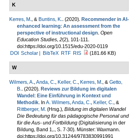
K
Kerres, M.
, &
Buntins, K.
. (2020).
Recommender in AI-
enhanced learning: An assessment from the
perspective of instructional design
.
Open
Education Studies
,
2
(2), 101-111.
doi:https://doi.org/10.1515/edu-2020-0119
DOI
Scholar |
BibTeX
RTF
RIS
(181.66 KB)
W
Wilmers, A.
,
Anda, C.
,
Keller, C.
,
Kerres, M.
, &
Getto,
B.
. (2020).
Reviews zur Bildung im digitalen
Wandel: Eine Einführung in Kontext und
Methodik
. In
A. Wilmers
,
Anda, C.
,
Keller, C.
, &
Rittberger, M.
(Hrsg.)
,
Bildung im digitalen Wandel
Die Bedeutung für das pädagogische Personal und
für die Aus- und Fortbildung
(Digitalisierung in der
Bildung, Band 1,., S. 7-30). Münster: Waxmann.
doi:https://doi.org/10.31244/9783830991991