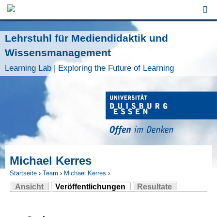
Jump to Navigation
Lehrstuhl für Mediendidaktik und
Wissensmanagement
Learning Lab | Exploring the Future of Learning
Michael Kerres
Startseite
›
Team
›
Michael Kerres
›
Ansicht
Veröffentlichungen
Resultate
Sie sind hier
(aktiver Reiter)
Haupt-Reiter