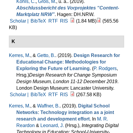
Kohls, C.
,
Groß, M.
, u. a.
. (2019).
Abschlussbericht des Vorprojektes “Content-
Marktplatz NRW”
. Hagen: DH.NRW.
Scholar |
BibTeX
RTF
RIS
(1.84 MB)
(565.56
KB)
K
Kerres, M.
, &
Getto, B.
. (2019).
Design Research for
Educational Change: Methodologies for
Exploring the Future of Learning
. (
P. Rodgers
,
Hrsg.
)
Design Research for Change Symposium
Design Museum, London 11-12 December 2019
.
London Design Museum: Lancaster University.
Scholar |
BibTeX
RTF
RIS
(267.58 KB)
Kerres, M.
, &
Waffner, B.
. (2019).
Digital School
Networks: Technology integration as a joint
research and development effort
. In
M. R.
Reardon
&
Leonard, J.
(Hrsg.)
,
Integrating Digital
Technology in Education: School-University-