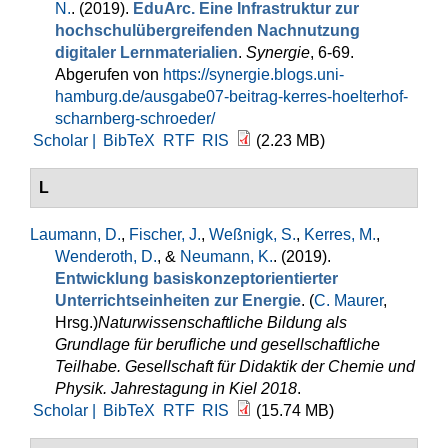
N.
. (2019).
EduArc. Eine Infrastruktur zur
hochschulübergreifenden Nachnutzung
digitaler Lernmaterialien
.
Synergie
, 6-69.
Abgerufen von
https://synergie.blogs.uni-
hamburg.de/ausgabe07-beitrag-kerres-hoelterhof-
scharnberg-schroeder/
Scholar |
BibTeX
RTF
RIS
(2.23 MB)
L
Laumann, D.
,
Fischer, J.
,
Weßnigk, S.
,
Kerres, M.
,
Wenderoth, D.
, &
Neumann, K.
. (2019).
Entwicklung basiskonzeptorientierter
Unterrichtseinheiten zur Energie
. (
C. Maurer
,
Hrsg.
)
Naturwissenschaftliche Bildung als
Grundlage für berufliche und gesellschaftliche
Teilhabe. Gesellschaft für Didaktik der Chemie und
Physik. Jahrestagung in Kiel 2018
.
Scholar |
BibTeX
RTF
RIS
(15.74 MB)