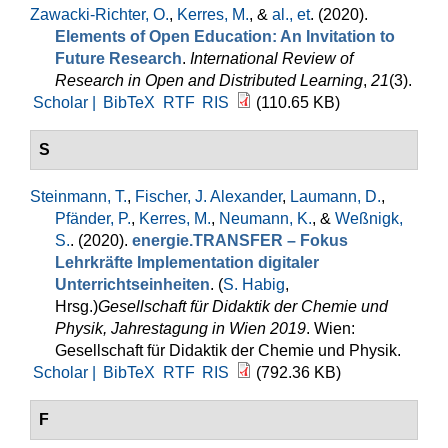
Zawacki-Richter, O.
,
Kerres, M.
, &
al., et
. (2020).
Elements of Open Education: An Invitation to
Future Research
.
International Review of
Research in Open and Distributed Learning
,
21
(3).
Scholar |
BibTeX
RTF
RIS
(110.65 KB)
S
Steinmann, T.
,
Fischer, J. Alexander
,
Laumann, D.
,
Pfänder, P.
,
Kerres, M.
,
Neumann, K.
, &
Weßnigk,
S.
. (2020).
energie.TRANSFER – Fokus
Lehrkräfte Implementation digitaler
Unterrichtseinheiten
. (
S. Habig
,
Hrsg.
)
Gesellschaft für Didaktik der Chemie und
Physik, Jahrestagung in Wien 2019
. Wien:
Gesellschaft für Didaktik der Chemie und Physik.
Scholar |
BibTeX
RTF
RIS
(792.36 KB)
F