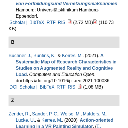
von Fortbildungsund Vernetzungsmaßnahmen
.
Hamburg: Universitätsklinikum Hamburg-
Eppendorf.
Scholar |
BibTeX
RTF
RIS
(2.72 MB)
(110.73
KB)
B
Buchner, J.
,
Buntins, K.
, &
Kerres, M.
. (2021).
A
Systematic Map of Research Characteristics in
Studies on Augmented Reality and Cognitive
Load
.
Computers and Education Open
.
doi:https://doi.org/10.1016/j.caeo.2021.100036
DOI
Scholar |
BibTeX
RTF
RIS
(1.08 MB)
Z
Zender, R.
,
Sander, P. C.
,
Weise, M.
,
Mulders, M.
,
Lucke, U.
, &
Kerres, M.
. (2020).
Action-oriented
Learning in a VR Painting Simulator
. (
E.