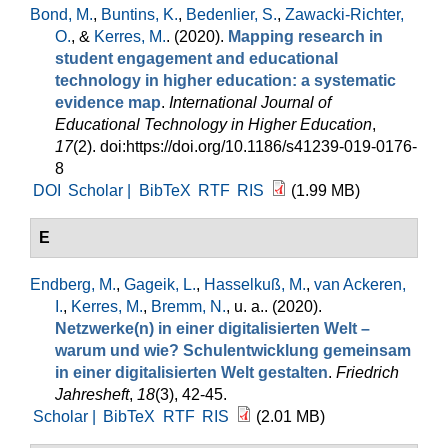
Bond, M.
,
Buntins, K.
,
Bedenlier, S.
,
Zawacki-Richter,
O.
, &
Kerres, M.
. (2020).
Mapping research in
student engagement and educational
technology in higher education: a systematic
evidence map
.
International Journal of
Educational Technology in Higher Education
,
17
(2). doi:https://doi.org/10.1186/s41239-019-0176-
8
DOI
Scholar |
BibTeX
RTF
RIS
(1.99 MB)
E
Endberg, M.
,
Gageik, L.
,
Hasselkuß, M.
,
van Ackeren,
I.
,
Kerres, M.
,
Bremm, N.
, u. a.
. (2020).
Netzwerke(n) in einer digitalisierten Welt –
warum und wie? Schulentwicklung gemeinsam
in einer digitalisierten Welt gestalten
.
Friedrich
Jahresheft
,
18
(3), 42-45.
Scholar |
BibTeX
RTF
RIS
(2.01 MB)