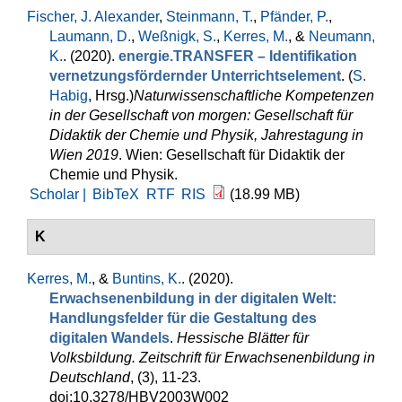
Fischer, J. Alexander
,
Steinmann, T.
,
Pfänder, P.
,
Laumann, D.
,
Weßnigk, S.
,
Kerres, M.
, &
Neumann,
K.
. (2020).
energie.TRANSFER – Identifikation
vernetzungsfördernder Unterrichtselement
. (
S.
Habig
, Hrsg.
)
Naturwissenschaftliche Kompetenzen
in der Gesellschaft von morgen: Gesellschaft für
Didaktik der Chemie und Physik, Jahrestagung in
Wien 2019
. Wien: Gesellschaft für Didaktik der
Chemie und Physik.
Scholar |
BibTeX
RTF
RIS
(18.99 MB)
K
Kerres, M.
, &
Buntins, K.
. (2020).
Erwachsenenbildung in der digitalen Welt:
Handlungsfelder für die Gestaltung des
digitalen Wandels
.
Hessische Blätter für
Volksbildung. Zeitschrift für Erwachsenenbildung in
Deutschland
, (3), 11-23.
doi:10.3278/HBV2003W002