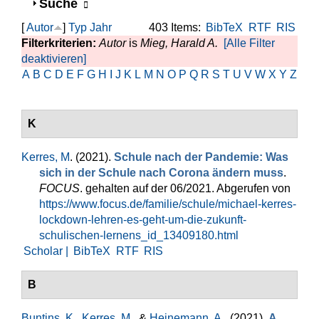
Anzeigen
Suche
[
Autor
]
Typ
Jahr
403 Items:
BibTeX
RTF
RIS
Filterkriterien:
Autor
is
Mieg, Harald A.
[Alle Filter
deaktivieren]
A
B
C
D
E
F
G
H
I
J
K
L
M
N
O
P
Q
R
S
T
U
V
W
X
Y
Z
K
Kerres, M
. (2021).
Schule nach der Pandemie: Was
sich in der Schule nach Corona ändern muss
.
FOCUS
. gehalten auf der 06/2021. Abgerufen von
https://www.focus.de/familie/schule/michael-kerres-
lockdown-lehren-es-geht-um-die-zukunft-
schulischen-lernens_id_13409180.html
Scholar |
BibTeX
RTF
RIS
B
Buntins, K.
,
Kerres, M.
, &
Heinemann, A.
. (2021).
A