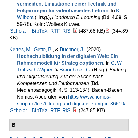
vermeiden: Limitationen einer Technik und
Folgerungen für videobasiertes Lehren
. In
K.
Wilbers
(Hrsg.)
,
Handbuch E-Learning
(Bd. 4.69, S.
59-78). Köln: Wolters Kluwer.
Scholar |
BibTeX
RTF
RIS
(487.68 KB)
(344.89
KB)
Kerres, M.
,
Getto, B.
, &
Buchner, J.
. (2020).
Hochschulbildung in der digitalen Welt: Ein
Rahmenmodell für Strategieoptionen
. In
C. W.
Trültzsch-Wijnen
&
Brandhofer, G.
(Hrsg.)
,
Bildung
und Digitalisierung. Auf der Suche nach
Kompetenzen und Performanzen
(Bd.
Medienpädagogik, 4, S. 113-134). Baden-Baden:
Nomos. Abgerufen von
https://www.nomos-
shop.de/titel/bildung-und-digitalisierung-id-86619/
Scholar |
BibTeX
RTF
RIS
(247.85 KB)
B