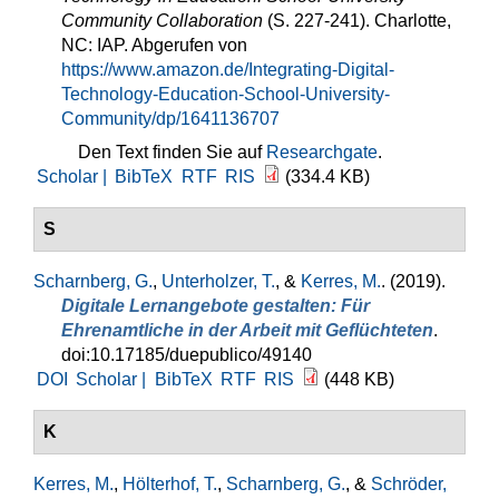
Community Collaboration
(S. 227-241). Charlotte,
NC: IAP. Abgerufen von
https://www.amazon.de/Integrating-Digital-
Technology-Education-School-University-
Community/dp/1641136707
Den Text finden Sie auf
Researchgate
.
Scholar |
BibTeX
RTF
RIS
(334.4 KB)
S
Scharnberg, G.
,
Unterholzer, T.
, &
Kerres, M.
. (2019).
Digitale Lernangebote gestalten: Für
Ehrenamtliche in der Arbeit mit Geflüchteten
.
doi:10.17185/duepublico/49140
DOI
Scholar |
BibTeX
RTF
RIS
(448 KB)
K
Kerres, M.
,
Hölterhof, T.
,
Scharnberg, G.
, &
Schröder,