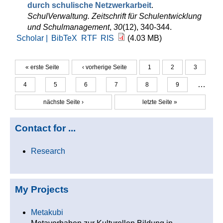
durch schulische Netzwerkarbeit
.
SchulVerwaltung. Zeitschrift für Schulentwicklung
und Schulmanagement
,
30
(12), 340-344.
Scholar |
BibTeX
RTF
RIS
(4.03 MB)
« erste Seite
‹ vorherige Seite
1
2
3
Seiten
…
4
5
6
7
8
9
nächste Seite ›
letzte Seite »
Contact for ...
Research
My Projects
Metakubi