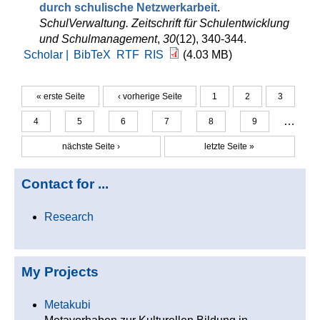
durch schulische Netzwerkarbeit
.
SchulVerwaltung. Zeitschrift für Schulentwicklung
und Schulmanagement
,
30
(12), 340-344.
Scholar |
BibTeX
RTF
RIS
(4.03 MB)
« erste Seite
‹ vorherige Seite
1
2
3
Seiten
…
4
5
6
7
8
9
nächste Seite ›
letzte Seite »
Contact for ...
Research
My Projects
Metakubi