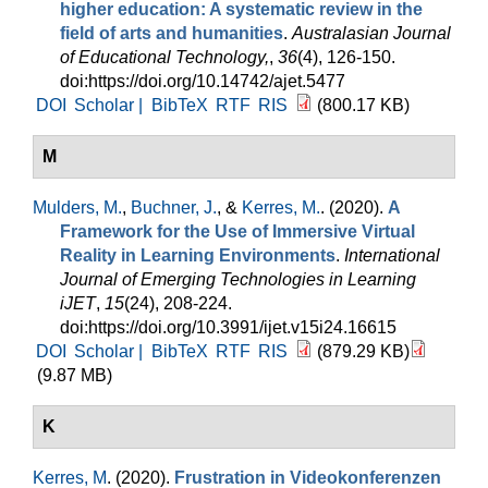
higher education: A systematic review in the
field of arts and humanities
.
Australasian Journal
of Educational Technology,
,
36
(4), 126-150.
doi:https://doi.org/10.14742/ajet.5477
DOI
Scholar |
BibTeX
RTF
RIS
(800.17 KB)
M
Mulders, M.
,
Buchner, J.
, &
Kerres, M.
. (2020).
A
Framework for the Use of Immersive Virtual
Reality in Learning Environments
.
International
Journal of Emerging Technologies in Learning
iJET
,
15
(24), 208-224.
doi:https://doi.org/10.3991/ijet.v15i24.16615
DOI
Scholar |
BibTeX
RTF
RIS
(879.29 KB)
(9.87 MB)
K
Kerres, M
. (2020).
Frustration in Videokonferenzen