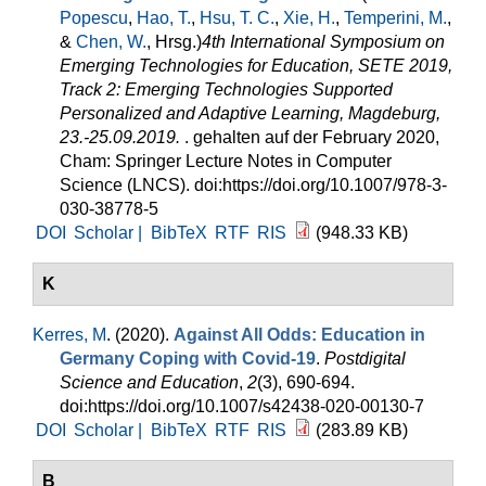
Popescu
,
Hao, T.
,
Hsu, T. C.
,
Xie, H.
,
Temperini, M.
,
&
Chen, W.
, Hrsg.
)
4th International Symposium on
Emerging Technologies for Education, SETE 2019,
Track 2: Emerging Technologies Supported
Personalized and Adaptive Learning, Magdeburg,
23.-25.09.2019.
. gehalten auf der February 2020,
Cham: Springer Lecture Notes in Computer
Science (LNCS). doi:https://doi.org/10.1007/978-3-
030-38778-5
DOI
Scholar |
BibTeX
RTF
RIS
(948.33 KB)
K
Kerres, M
. (2020).
Against All Odds: Education in
Germany Coping with Covid-19
.
Postdigital
Science and Education
,
2
(3), 690-694.
doi:https://doi.org/10.1007/s42438-020-00130-7
DOI
Scholar |
BibTeX
RTF
RIS
(283.89 KB)
B