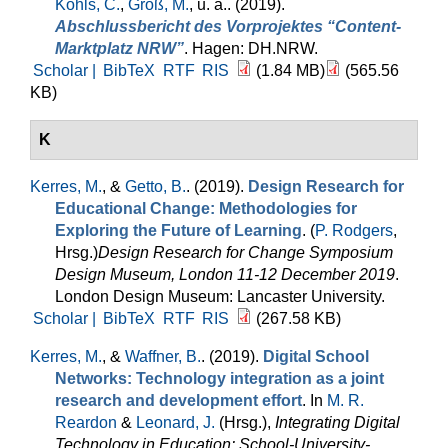
Kohls, C.
,
Groß, M.
, u. a.
. (2019).
Abschlussbericht des Vorprojektes “Content-
Marktplatz NRW”
. Hagen: DH.NRW.
Scholar |
BibTeX
RTF
RIS
(1.84 MB)
(565.56
KB)
K
Kerres, M.
, &
Getto, B.
. (2019).
Design Research for
Educational Change: Methodologies for
Exploring the Future of Learning
. (
P. Rodgers
,
Hrsg.
)
Design Research for Change Symposium
Design Museum, London 11-12 December 2019
.
London Design Museum: Lancaster University.
Scholar |
BibTeX
RTF
RIS
(267.58 KB)
Kerres, M.
, &
Waffner, B.
. (2019).
Digital School
Networks: Technology integration as a joint
research and development effort
. In
M. R.
Reardon
&
Leonard, J.
(Hrsg.)
,
Integrating Digital
Technology in Education: School-University-