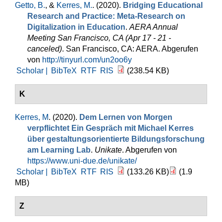
Getto, B.
, &
Kerres, M.
. (2020).
Bridging Educational
Research and Practice: Meta-Research on
Digitalization in Education
.
AERA Annual
Meeting San Francisco, CA (Apr 17 - 21 -
canceled)
. San Francisco, CA: AERA. Abgerufen
von
http://tinyurl.com/un2oo6y
Scholar |
BibTeX
RTF
RIS
(238.54 KB)
K
Kerres, M
. (2020).
Dem Lernen von Morgen
verpflichtet Ein Gespräch mit Michael Kerres
über gestaltungsorientierte Bildungsforschung
am Learning Lab
.
Unikate
. Abgerufen von
https://www.uni-due.de/unikate/
Scholar |
BibTeX
RTF
RIS
(133.26 KB)
(1.9
MB)
Z