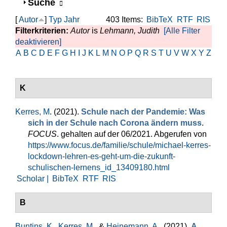
Anzeigen
Suche
[
Autor
]
Typ
Jahr
403 Items:
BibTeX
RTF
RIS
Filterkriterien:
Autor
is
Lehmann, Judith
[Alle Filter
deaktivieren]
A
B
C
D
E
F
G
H
I
J
K
L
M
N
O
P
Q
R
S
T
U
V
W
X
Y
Z
K
Kerres, M
. (2021).
Schule nach der Pandemie: Was
sich in der Schule nach Corona ändern muss
.
FOCUS
. gehalten auf der 06/2021. Abgerufen von
https://www.focus.de/familie/schule/michael-kerres-
lockdown-lehren-es-geht-um-die-zukunft-
schulischen-lernens_id_13409180.html
Scholar |
BibTeX
RTF
RIS
B
Buntins, K.
,
Kerres, M.
, &
Heinemann, A.
. (2021).
A