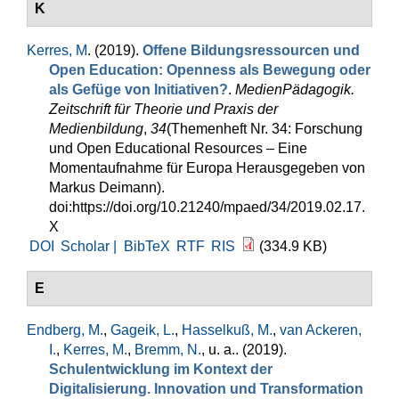
K
Kerres, M
. (2019).
Offene Bildungsressourcen und
Open Education: Openness als Bewegung oder
als Gefüge von Initiativen?
.
MedienPädagogik.
Zeitschrift für Theorie und Praxis der
Medienbildung
,
34
(Themenheft Nr. 34: Forschung
und Open Educational Resources – Eine
Momentaufnahme für Europa Herausgegeben von
Markus Deimann).
doi:https://doi.org/10.21240/mpaed/34/2019.02.17.
X
DOI
Scholar |
BibTeX
RTF
RIS
(334.9 KB)
E
Endberg, M.
,
Gageik, L.
,
Hasselkuß, M.
,
van Ackeren,
I.
,
Kerres, M.
,
Bremm, N.
, u. a.
. (2019).
Schulentwicklung im Kontext der
Digitalisierung. Innovation und Transformation