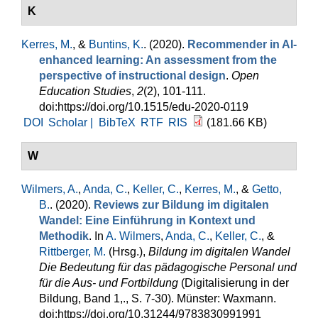
K
Kerres, M.
, &
Buntins, K.
. (2020).
Recommender in AI-
enhanced learning: An assessment from the
perspective of instructional design
.
Open
Education Studies
,
2
(2), 101-111.
doi:https://doi.org/10.1515/edu-2020-0119
DOI
Scholar |
BibTeX
RTF
RIS
(181.66 KB)
W
Wilmers, A.
,
Anda, C.
,
Keller, C.
,
Kerres, M.
, &
Getto,
B.
. (2020).
Reviews zur Bildung im digitalen
Wandel: Eine Einführung in Kontext und
Methodik
. In
A. Wilmers
,
Anda, C.
,
Keller, C.
, &
Rittberger, M.
(Hrsg.)
,
Bildung im digitalen Wandel
Die Bedeutung für das pädagogische Personal und
für die Aus- und Fortbildung
(Digitalisierung in der
Bildung, Band 1,., S. 7-30). Münster: Waxmann.
doi:https://doi.org/10.31244/9783830991991