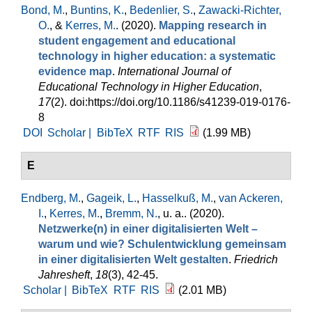
Bond, M.
,
Buntins, K.
,
Bedenlier, S.
,
Zawacki-Richter,
O.
, &
Kerres, M.
. (2020).
Mapping research in
student engagement and educational
technology in higher education: a systematic
evidence map
.
International Journal of
Educational Technology in Higher Education
,
17
(2). doi:https://doi.org/10.1186/s41239-019-0176-
8
DOI
Scholar |
BibTeX
RTF
RIS
(1.99 MB)
E
Endberg, M.
,
Gageik, L.
,
Hasselkuß, M.
,
van Ackeren,
I.
,
Kerres, M.
,
Bremm, N.
, u. a.
. (2020).
Netzwerke(n) in einer digitalisierten Welt –
warum und wie? Schulentwicklung gemeinsam
in einer digitalisierten Welt gestalten
.
Friedrich
Jahresheft
,
18
(3), 42-45.
Scholar |
BibTeX
RTF
RIS
(2.01 MB)