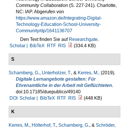
Community Collaboration
(S. 227-241). Charlotte,
NC: IAP. Abgerufen von
https://www.amazon.de/Integrating-Digital-
Technology-Education-School-University-
Community/dp/1641136707
Den Text finden Sie auf
Researchgate
.
Scholar |
BibTeX
RTF
RIS
(334.4 KB)
S
Scharnberg, G.
,
Unterholzer, T.
, &
Kerres, M.
. (2019).
Digitale Lernangebote gestalten: Für
Ehrenamtliche in der Arbeit mit Geflüchteten
.
doi:10.17185/duepublico/49140
DOI
Scholar |
BibTeX
RTF
RIS
(448 KB)
K
Kerres, M.
,
Hölterhof, T.
,
Scharnberg, G.
, &
Schröder,