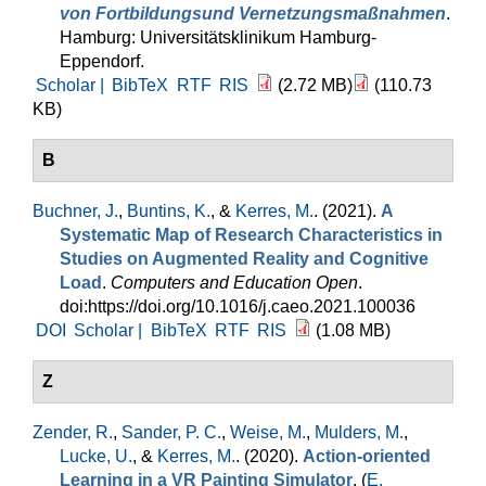
von Fortbildungsund Vernetzungsmaßnahmen
.
Hamburg: Universitätsklinikum Hamburg-
Eppendorf.
Scholar |
BibTeX
RTF
RIS
(2.72 MB)
(110.73
KB)
B
Buchner, J.
,
Buntins, K.
, &
Kerres, M.
. (2021).
A
Systematic Map of Research Characteristics in
Studies on Augmented Reality and Cognitive
Load
.
Computers and Education Open
.
doi:https://doi.org/10.1016/j.caeo.2021.100036
DOI
Scholar |
BibTeX
RTF
RIS
(1.08 MB)
Z
Zender, R.
,
Sander, P. C.
,
Weise, M.
,
Mulders, M.
,
Lucke, U.
, &
Kerres, M.
. (2020).
Action-oriented
Learning in a VR Painting Simulator
. (
E.