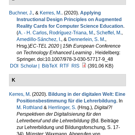
Buchner, J.
, &
Kerres, M.
. (2020).
Applying
Instructional Design Principles on Augmented
Reality Cards for Computer Science Education
.
(
A. - H. Carlos
,
Rodríguez-Triana, M.
,
Scheffel, M.
,
Arnedillo-Sánchez, I.
, &
Dennerlein, S. M.
,
Hrsg.
)
EC-TEL 2020 | 15th European Conference
on Technology Enhanced Learning
. Heidelberg:
Springer. doi:10.1007/978-3-030-57717-9_48
DOI
Scholar |
BibTeX
RTF
RIS
(391.06 KB)
K
Kerres, M
. (2020).
Bildung in der digitalen Welt: Eine
Positionsbestimmung für die Lehrerbildung
. In
M. Rothland
&
Herrlinger, S.
(Hrsg.)
,
Digital?!
Perspektiven der Digitalisierung für den
Lehrerberuf und die Lehrerbildung
(Bd. Beiträge
zur Lehrerbildung und Bildungsforschung, S. 17-
34). Münster: Waxmann. Abgerufen von