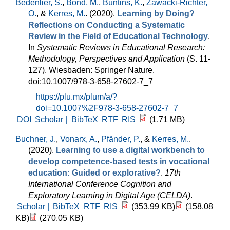
Bedenlier, S.
,
Bond, M.
,
Buntins, K.
,
Zawacki-Richter,
O.
, &
Kerres, M.
. (2020).
Learning by Doing?
Reflections on Conducting a Systematic
Review in the Field of Educational Technology
.
In
Systematic Reviews in Educational Research:
Methodology, Perspectives and Application
(S. 11-
127). Wiesbaden: Springer Nature.
doi:10.1007/978-3-658-27602-7_7
https://plu.mx/plum/a/?
doi=10.1007%2F978-3-658-27602-7_7
DOI
Scholar |
BibTeX
RTF
RIS
(1.71 MB)
Buchner, J.
,
Vonarx, A.
,
Pfänder, P.
, &
Kerres, M.
.
(2020).
Learning to use a digital workbench to
develop competence-based tests in vocational
education: Guided or explorative?
.
17th
International Conference Cognition and
Exploratory Learning in Digital Age (CELDA)
.
Scholar |
BibTeX
RTF
RIS
(353.99 KB)
(158.08
KB)
(270.05 KB)