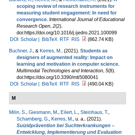
scoping review of research instruments for
measuring student engagement: In need for
convergence
.
International Journal of Educational
Research Open
,
2
(2).
doi:https://doi.org/10.1016/j.ijedro.2021.100099
DOI
Scholar |
BibTeX
RTF
RIS
(862.74 KB)
Buchner, J.
, &
Kerres, M.
. (2021).
Students as
designers of augmented reality: Impact on
learning and motivation in computer science
.
Multimodal Technologies and Interaction
,
5
(8).
doi:https://doi.org/10.3390/mti5080041
DOI
Scholar |
BibTeX
RTF
RIS
(490.04 KB)
M
Milin, S.
,
Giesmann, M.
,
Eilert, L.
,
Steinhaus, T.
,
Scharnberg, G.
,
Kerres, M.
, u. a.
. (2021).
Suizidprävention bei Suchterkrankungen –
Entwicklung, Implementierung und Evaluation