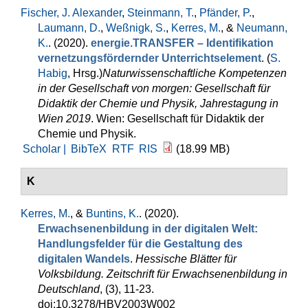
Fischer, J. Alexander
,
Steinmann, T.
,
Pfänder, P.
,
Laumann, D.
,
Weßnigk, S.
,
Kerres, M.
, &
Neumann,
K.
. (2020).
energie.TRANSFER – Identifikation
vernetzungsfördernder Unterrichtselement
. (
S.
Habig
, Hrsg.
)
Naturwissenschaftliche Kompetenzen
in der Gesellschaft von morgen: Gesellschaft für
Didaktik der Chemie und Physik, Jahrestagung in
Wien 2019
. Wien: Gesellschaft für Didaktik der
Chemie und Physik.
Scholar |
BibTeX
RTF
RIS
(18.99 MB)
K
Kerres, M.
, &
Buntins, K.
. (2020).
Erwachsenenbildung in der digitalen Welt:
Handlungsfelder für die Gestaltung des
digitalen Wandels
.
Hessische Blätter für
Volksbildung. Zeitschrift für Erwachsenenbildung in
Deutschland
, (3), 11-23.
doi:10.3278/HBV2003W002