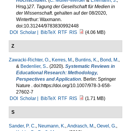
Hochschulen
. (
C. Müller-Werder
&
Erlemann, J.
,
Hrsg.
)
27. Tagung der Gesellschaft für Medien in
der Wissenschaft
. gehalten auf der 08/2020,
Winterthur: Waxmann.
doi:10.31244/9783830992448
DOI
Scholar |
BibTeX
RTF
RIS
(4.06 MB)
Z
Zawacki-Richter, O.
,
Kerres, M.
,
Buntins, K.
,
Bond, M.
,
&
Bedenlier, S.
. (2020).
Systematic Reviews in
Educational Research: Methodology,
Perspectives and Application
. Berlin: Springer
Nature . doi:https://doi.org/10.1007/978-3-658-
27602-7
DOI
Scholar |
BibTeX
RTF
RIS
(1.71 MB)
S
Sander, P. C.
,
Neumann, K.
,
Andrasch, M.
,
Oevel, G.
,