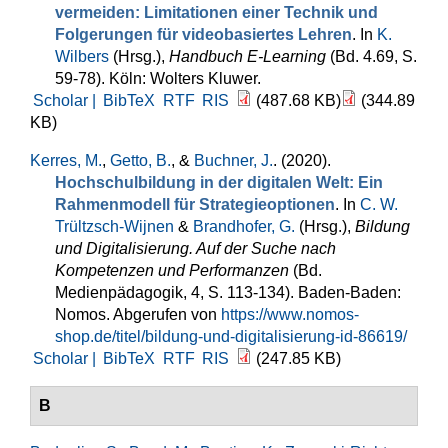
vermeiden: Limitationen einer Technik und
Folgerungen für videobasiertes Lehren
. In
K.
Wilbers
(Hrsg.)
,
Handbuch E-Learning
(Bd. 4.69, S.
59-78). Köln: Wolters Kluwer.
Scholar |
BibTeX
RTF
RIS
(487.68 KB)
(344.89
KB)
Kerres, M.
,
Getto, B.
, &
Buchner, J.
. (2020).
Hochschulbildung in der digitalen Welt: Ein
Rahmenmodell für Strategieoptionen
. In
C. W.
Trültzsch-Wijnen
&
Brandhofer, G.
(Hrsg.)
,
Bildung
und Digitalisierung. Auf der Suche nach
Kompetenzen und Performanzen
(Bd.
Medienpädagogik, 4, S. 113-134). Baden-Baden:
Nomos. Abgerufen von
https://www.nomos-
shop.de/titel/bildung-und-digitalisierung-id-86619/
Scholar |
BibTeX
RTF
RIS
(247.85 KB)
B