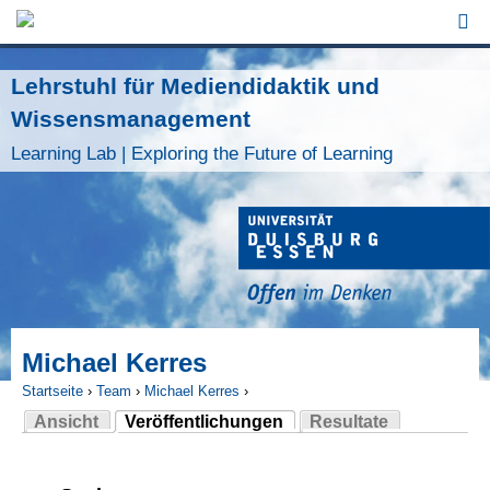
Jump to Navigation
Lehrstuhl für Mediendidaktik und
Wissensmanagement
Learning Lab | Exploring the Future of Learning
Michael Kerres
Startseite
›
Team
›
Michael Kerres
›
Ansicht
Veröffentlichungen
Resultate
Sie sind hier
(aktiver Reiter)
Haupt-Reiter