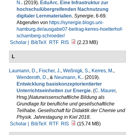
N.
. (2019).
EduArc. Eine Infrastruktur zur
hochschulübergreifenden Nachnutzung
digitaler Lernmaterialien
.
Synergie
, 6-69.
Abgerufen von
https://synergie.blogs.uni-
hamburg.de/ausgabe07-beitrag-kerres-hoelterhof-
scharnberg-schroeder/
Scholar |
BibTeX
RTF
RIS
(2.23 MB)
L
Laumann, D.
,
Fischer, J.
,
Weßnigk, S.
,
Kerres, M.
,
Wenderoth, D.
, &
Neumann, K.
. (2019).
Entwicklung basiskonzeptorientierter
Unterrichtseinheiten zur Energie
. (
C. Maurer
,
Hrsg.
)
Naturwissenschaftliche Bildung als
Grundlage für berufliche und gesellschaftliche
Teilhabe. Gesellschaft für Didaktik der Chemie und
Physik. Jahrestagung in Kiel 2018
.
Scholar |
BibTeX
RTF
RIS
(15.74 MB)