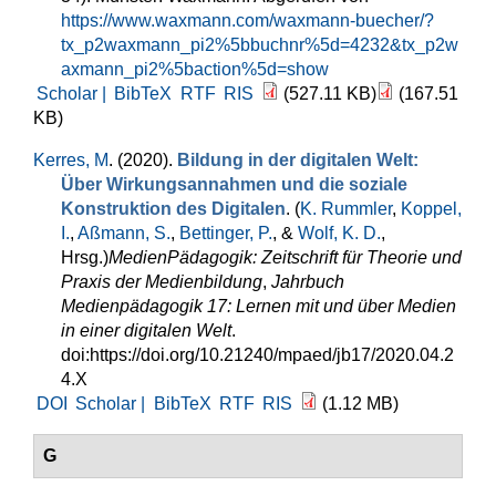
https://www.waxmann.com/waxmann-buecher/?
tx_p2waxmann_pi2%5bbuchnr%5d=4232&tx_p2w
axmann_pi2%5baction%5d=show
Scholar |
BibTeX
RTF
RIS
(527.11 KB)
(167.51
KB)
Kerres, M
. (2020).
Bildung in der digitalen Welt:
Über Wirkungsannahmen und die soziale
Konstruktion des Digitalen
. (
K. Rummler
,
Koppel,
I.
,
Aßmann, S.
,
Bettinger, P.
, &
Wolf, K. D.
,
Hrsg.
)
MedienPädagogik: Zeitschrift für Theorie und
Praxis der Medienbildung
,
Jahrbuch
Medienpädagogik 17: Lernen mit und über Medien
in einer digitalen Welt
.
doi:https://doi.org/10.21240/mpaed/jb17/2020.04.2
4.X
DOI
Scholar |
BibTeX
RTF
RIS
(1.12 MB)
G