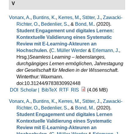
V
Vonarx, A.
,
Buntins, K.
,
Kerres, M.
,
Stöter, J.
,
Zawacki-
Richter, O.
,
Bedenlier, S.
, &
Bond, M.
. (2020).
Student Engagement und digitales Lernen:
Kontextuelle Validierung eines Systematic
Review mit E-Learning-Akteuren an
Hochschulen
. (
C. Müller Werder
&
Erlemann, J.
,
Hrsg.
)
Seamless Learning – lebenslanges,
durchgängiges Lernen ermöglichen, Jahrestagung
der Gesellschaft für Medien in der Wissenschaft
.
Winterthur: Waxmann.
doi:10.31244/9783830992448
DOI
Scholar |
BibTeX
RTF
RIS
(4.06 MB)
Vonarx, A.
,
Buntins, K.
,
Kerres, M.
,
Stöter, J.
,
Zawacki-
Richter, O.
,
Bedenlier, S.
, &
Bond, M.
. (2020).
Student Engagement und digitales Lernen
Kontextuelle Validierung eines Systematic
Review mit E-Learning-Akteuren an