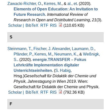
Zawacki-Richter, O.
,
Kerres, M.
, &
al., et
. (2020).
Elements of Open Education: An Invitation to
Future Research
.
International Review of
Research in Open and Distributed Learning
,
21
(3).
Scholar |
BibTeX
RTF
RIS
(110.65 KB)
S
Steinmann, T.
,
Fischer, J. Alexander
,
Laumann, D.
,
Pfänder, P.
,
Kerres, M.
,
Neumann, K.
, &
Weßnigk,
S.
. (2020).
energie.TRANSFER – Fokus
Lehrkräfte Implementation digitaler
Unterrichtseinheiten
. (
S. Habig
,
Hrsg.
)
Gesellschaft für Didaktik der Chemie und
Physik, Jahrestagung in Wien 2019
. Wien:
Gesellschaft für Didaktik der Chemie und Physik.
Scholar |
BibTeX
RTF
RIS
(792.36 KB)
F