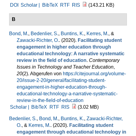
DOI
Scholar |
BibTeX
RTF
RIS
(143.21 KB)
B
Bond, M.
,
Bedenlier, S.
,
Buntins, K.
,
Kerres, M.
, &
Zawacki-Richter, O.
. (2020).
Facilitating student
engagement in higher education through
educational technology: A narrative systematic
review in the field of education
.
Contemporary
Issues in Technology and Teacher Education
,
20
(2). Abgerufen von
https://citejournal.org/volume-
20/issue-2-20/general/facilitating-student-
engagement-in-higher-education-through-
educational-technology-a-narrative-systematic-
review-in-the-field-of-education
Scholar |
BibTeX
RTF
RIS
(3.02 MB)
Bedenlier, S.
,
Bond, M.
,
Buntins, K.
,
Zawacki-Richter,
O.
, &
Kerres, M.
. (2020).
Facilitating student
engagement through educational technology in