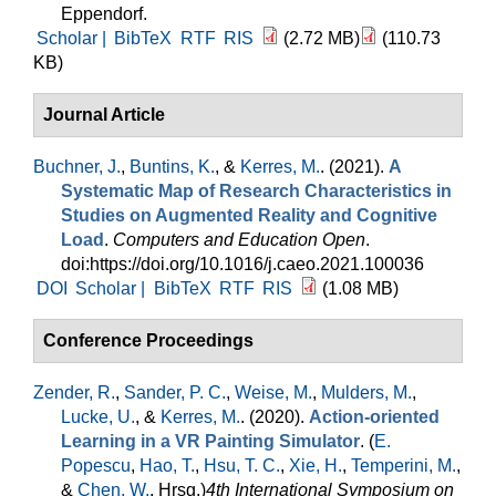
Eppendorf.
Scholar |
BibTeX
RTF
RIS
(2.72 MB)
(110.73
KB)
Journal Article
Buchner, J.
,
Buntins, K.
, &
Kerres, M.
. (2021).
A
Systematic Map of Research Characteristics in
Studies on Augmented Reality and Cognitive
Load
.
Computers and Education Open
.
doi:https://doi.org/10.1016/j.caeo.2021.100036
DOI
Scholar |
BibTeX
RTF
RIS
(1.08 MB)
Conference Proceedings
Zender, R.
,
Sander, P. C.
,
Weise, M.
,
Mulders, M.
,
Lucke, U.
, &
Kerres, M.
. (2020).
Action-oriented
Learning in a VR Painting Simulator
. (
E.
Popescu
,
Hao, T.
,
Hsu, T. C.
,
Xie, H.
,
Temperini, M.
,
&
Chen, W.
, Hrsg.
)
4th International Symposium on