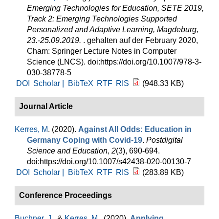
Emerging Technologies for Education, SETE 2019,
Track 2: Emerging Technologies Supported
Personalized and Adaptive Learning, Magdeburg,
23.-25.09.2019.
. gehalten auf der February 2020,
Cham: Springer Lecture Notes in Computer
Science (LNCS). doi:https://doi.org/10.1007/978-3-
030-38778-5
DOI
Scholar |
BibTeX
RTF
RIS
(948.33 KB)
Journal Article
Kerres, M
. (2020).
Against All Odds: Education in
Germany Coping with Covid-19
.
Postdigital
Science and Education
,
2
(3), 690-694.
doi:https://doi.org/10.1007/s42438-020-00130-7
DOI
Scholar |
BibTeX
RTF
RIS
(283.89 KB)
Conference Proceedings
Buchner, J.
, &
Kerres, M.
. (2020).
Applying