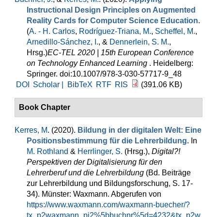
Instructional Design Principles on Augmented
Reality Cards for Computer Science Education
.
(
A. - H. Carlos
,
Rodríguez-Triana, M.
,
Scheffel, M.
,
Arnedillo-Sánchez, I.
, &
Dennerlein, S. M.
,
Hrsg.
)
EC-TEL 2020 | 15th European Conference
on Technology Enhanced Learning
. Heidelberg:
Springer. doi:10.1007/978-3-030-57717-9_48
DOI
Scholar |
BibTeX
RTF
RIS
(391.06 KB)
Book Chapter
Kerres, M
. (2020).
Bildung in der digitalen Welt: Eine
Positionsbestimmung für die Lehrerbildung
. In
M. Rothland
&
Herrlinger, S.
(Hrsg.)
,
Digital?!
Perspektiven der Digitalisierung für den
Lehrerberuf und die Lehrerbildung
(Bd. Beiträge
zur Lehrerbildung und Bildungsforschung, S. 17-
34). Münster: Waxmann. Abgerufen von
https://www.waxmann.com/waxmann-buecher/?
tx_p2waxmann_pi2%5bbuchnr%5d=4232&tx_p2w