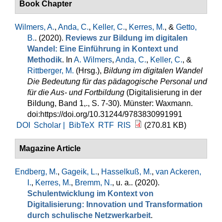
Book Chapter
Wilmers, A.
,
Anda, C.
,
Keller, C.
,
Kerres, M.
, &
Getto,
B.
. (2020).
Reviews zur Bildung im digitalen
Wandel: Eine Einführung in Kontext und
Methodik
. In
A. Wilmers
,
Anda, C.
,
Keller, C.
, &
Rittberger, M.
(Hrsg.)
,
Bildung im digitalen Wandel
Die Bedeutung für das pädagogische Personal und
für die Aus- und Fortbildung
(Digitalisierung in der
Bildung, Band 1,., S. 7-30). Münster: Waxmann.
doi:https://doi.org/10.31244/9783830991991
DOI
Scholar |
BibTeX
RTF
RIS
(270.81 KB)
Magazine Article
Endberg, M.
,
Gageik, L.
,
Hasselkuß, M.
,
van Ackeren,
I.
,
Kerres, M.
,
Bremm, N.
, u. a.
. (2020).
Schulentwicklung im Kontext von
Digitalisierung: Innovation und Transformation
durch schulische Netzwerkarbeit
.