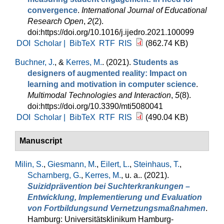
convergence
.
International Journal of Educational
Research Open
,
2
(2).
doi:https://doi.org/10.1016/j.ijedro.2021.100099
DOI
Scholar |
BibTeX
RTF
RIS
(862.74 KB)
Buchner, J.
, &
Kerres, M.
. (2021).
Students as
designers of augmented reality: Impact on
learning and motivation in computer science
.
Multimodal Technologies and Interaction
,
5
(8).
doi:https://doi.org/10.3390/mti5080041
DOI
Scholar |
BibTeX
RTF
RIS
(490.04 KB)
Manuscript
Milin, S.
,
Giesmann, M.
,
Eilert, L.
,
Steinhaus, T.
,
Scharnberg, G.
,
Kerres, M.
, u. a.
. (2021).
Suizidprävention bei Suchterkrankungen –
Entwicklung, Implementierung und Evaluation
von Fortbildungsund Vernetzungsmaßnahmen
.
Hamburg: Universitätsklinikum Hamburg-