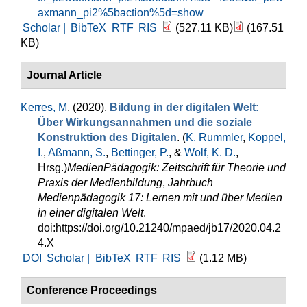
axmann_pi2%5baction%5d=show
Scholar |
BibTeX
RTF
RIS
(527.11 KB)
(167.51
KB)
Journal Article
Kerres, M
. (2020).
Bildung in der digitalen Welt:
Über Wirkungsannahmen und die soziale
Konstruktion des Digitalen
. (
K. Rummler
,
Koppel,
I.
,
Aßmann, S.
,
Bettinger, P.
, &
Wolf, K. D.
,
Hrsg.
)
MedienPädagogik: Zeitschrift für Theorie und
Praxis der Medienbildung
,
Jahrbuch
Medienpädagogik 17: Lernen mit und über Medien
in einer digitalen Welt
.
doi:https://doi.org/10.21240/mpaed/jb17/2020.04.2
4.X
DOI
Scholar |
BibTeX
RTF
RIS
(1.12 MB)
Conference Proceedings