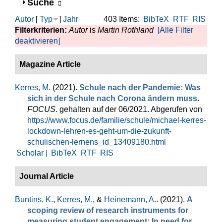
Anzeigen
Suche
Autor
[
Typ
]
Jahr
403 Items:
BibTeX
RTF
RIS
Filterkriterien:
Autor
is
Martin Rothland
[Alle Filter
deaktivieren]
Magazine Article
Kerres, M
. (2021).
Schule nach der Pandemie: Was
sich in der Schule nach Corona ändern muss
.
FOCUS
. gehalten auf der 06/2021. Abgerufen von
https://www.focus.de/familie/schule/michael-kerres-
lockdown-lehren-es-geht-um-die-zukunft-
schulischen-lernens_id_13409180.html
Scholar |
BibTeX
RTF
RIS
Journal Article
Buntins, K.
,
Kerres, M.
, &
Heinemann, A.
. (2021).
A
scoping review of research instruments for
measuring student engagement: In need for