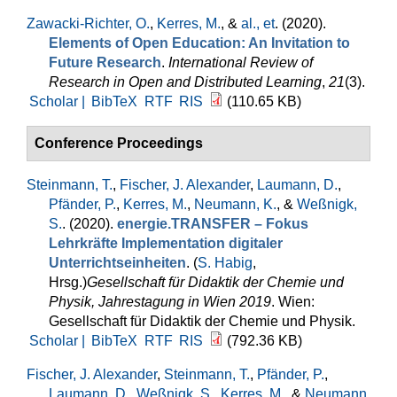
Zawacki-Richter, O.
,
Kerres, M.
, &
al., et
. (2020).
Elements of Open Education: An Invitation to
Future Research
.
International Review of
Research in Open and Distributed Learning
,
21
(3).
Scholar |
BibTeX
RTF
RIS
(110.65 KB)
Conference Proceedings
Steinmann, T.
,
Fischer, J. Alexander
,
Laumann, D.
,
Pfänder, P.
,
Kerres, M.
,
Neumann, K.
, &
Weßnigk,
S.
. (2020).
energie.TRANSFER – Fokus
Lehrkräfte Implementation digitaler
Unterrichtseinheiten
. (
S. Habig
,
Hrsg.
)
Gesellschaft für Didaktik der Chemie und
Physik, Jahrestagung in Wien 2019
. Wien:
Gesellschaft für Didaktik der Chemie und Physik.
Scholar |
BibTeX
RTF
RIS
(792.36 KB)
Fischer, J. Alexander
,
Steinmann, T.
,
Pfänder, P.
,
Laumann, D.
,
Weßnigk, S.
,
Kerres, M.
, &
Neumann,