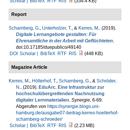
Scholar |
BibTeX
RTF
RIS
(334.4 KB)
Report
Scharnberg, G.
,
Unterholzer, T.
, &
Kerres, M.
. (2019).
Digitale Lernangebote gestalten: Für
Ehrenamtliche in der Arbeit mit Geflüchteten
.
doi:10.17185/duepublico/49140
DOI
Scholar |
BibTeX
RTF
RIS
(448 KB)
Magazine Article
Kerres, M.
,
Hölterhof, T.
,
Scharnberg, G.
, &
Schröder,
N.
. (2019).
EduArc. Eine Infrastruktur zur
hochschulübergreifenden Nachnutzung
digitaler Lernmaterialien
.
Synergie
, 6-69.
Abgerufen von
https://synergie.blogs.uni-
hamburg.de/ausgabe07-beitrag-kerres-hoelterhof-
scharnberg-schroeder/
Scholar |
BibTeX
RTF
RIS
(2.23 MB)