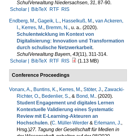
SchulVerwaltung Niedersachsen
,
31
, 87-90.
Scholar |
BibTeX
RTF
RIS
Endberg, M.
,
Gageik, L.
,
Hasselkuß, M.
,
van Ackeren,
I.
,
Kerres, M.
,
Bremm, N.
, u. a.
. (2020).
Schulentwicklung im Kontext von
Digitalisierung: Innovation und Transformation
durch schulische Netzwerkarbeit
.
SchulVerwaltung Bayern
,
43
(11), 311-314.
Scholar |
BibTeX
RTF
RIS
(1.13 MB)
Conference Proceedings
Vonarx, A.
,
Buntins, K.
,
Kerres, M.
,
Stöter, J.
,
Zawacki-
Richter, O.
,
Bedenlier, S.
, &
Bond, M.
. (2020).
Student Engagement und digitales Lernen
Kontextuelle Validierung eines Systematic
Review mit E-Learning-Akteuren an
Hochschulen
. (
C. Müller-Werder
&
Erlemann, J.
,
Hrsg.
)
27. Tagung der Gesellschaft für Medien in