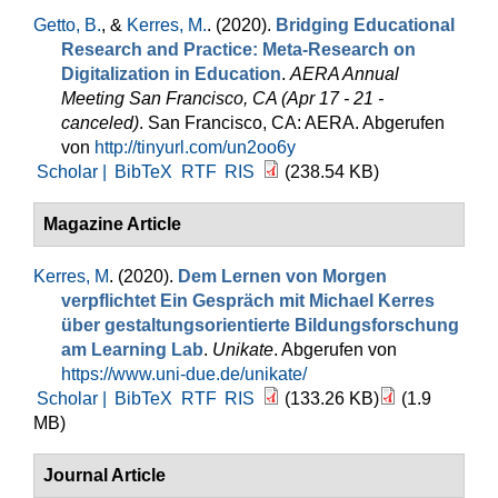
Getto, B.
, &
Kerres, M.
. (2020).
Bridging Educational
Research and Practice: Meta-Research on
Digitalization in Education
.
AERA Annual
Meeting San Francisco, CA (Apr 17 - 21 -
canceled)
. San Francisco, CA: AERA. Abgerufen
von
http://tinyurl.com/un2oo6y
Scholar |
BibTeX
RTF
RIS
(238.54 KB)
Magazine Article
Kerres, M
. (2020).
Dem Lernen von Morgen
verpflichtet Ein Gespräch mit Michael Kerres
über gestaltungsorientierte Bildungsforschung
am Learning Lab
.
Unikate
. Abgerufen von
https://www.uni-due.de/unikate/
Scholar |
BibTeX
RTF
RIS
(133.26 KB)
(1.9
MB)
Journal Article