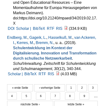
und Open Educational Resources – Eine
Momentaufnahme für Europa Herausgegeben von
Markus Deimann).
doi:https://doi.org/10.21240/mpaed/34/2019.02.17.
X
DOI
Scholar |
BibTeX
RTF
RIS
(334.9 KB)
Endberg, M.
,
Gageik, L.
,
Hasselkuß, M.
,
van Ackeren,
I.
,
Kerres, M.
,
Bremm, N.
, u. a.
. (2019).
Schulentwicklung im Kontext der
Digitalisierung. Innovation und Transformation
durch schulische Netzwerkarbeit
.
SchulVerwaltung. Zeitschrift für Schulentwicklung
und Schulmanagement
,
30
(12), 340-344.
Scholar |
BibTeX
RTF
RIS
(4.03 MB)
« erste Seite
‹ vorherige Seite
1
2
3
Seiten
…
4
5
6
7
8
9
nächste Seite ›
letzte Seite »