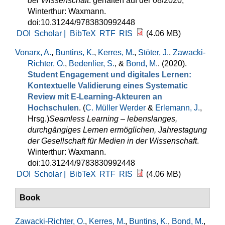
der Wissenschaft
. gehalten auf der 08/2020,
Winterthur: Waxmann.
doi:10.31244/9783830992448
DOI
Scholar |
BibTeX
RTF
RIS
(4.06 MB)
Vonarx, A.
,
Buntins, K.
,
Kerres, M.
,
Stöter, J.
,
Zawacki-
Richter, O.
,
Bedenlier, S.
, &
Bond, M.
. (2020).
Student Engagement und digitales Lernen:
Kontextuelle Validierung eines Systematic
Review mit E-Learning-Akteuren an
Hochschulen
. (
C. Müller Werder
&
Erlemann, J.
,
Hrsg.
)
Seamless Learning – lebenslanges,
durchgängiges Lernen ermöglichen, Jahrestagung
der Gesellschaft für Medien in der Wissenschaft
.
Winterthur: Waxmann.
doi:10.31244/9783830992448
DOI
Scholar |
BibTeX
RTF
RIS
(4.06 MB)
Book
Zawacki-Richter, O.
,
Kerres, M.
,
Buntins, K.
,
Bond, M.
,