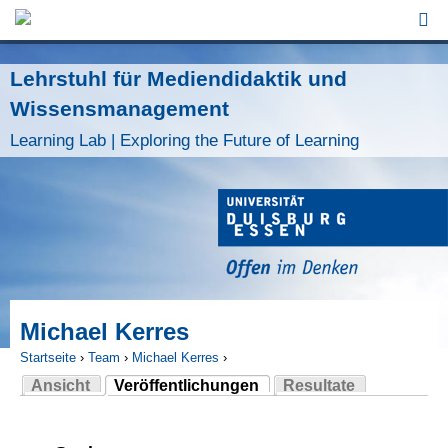
Jump to Navigation
Lehrstuhl für Mediendidaktik und
Wissensmanagement
Learning Lab | Exploring the Future of Learning
Michael Kerres
Startseite
›
Team
›
Michael Kerres
›
Ansicht
Veröffentlichungen
Resultate
Sie sind hier
(aktiver Reiter)
Haupt-Reiter