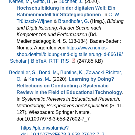
Kerres, M.
,
Getto, B.
, &
Buchner, J.
. (2020).
Hochschulbildung in der digitalen Welt: Ein
Rahmenmodell für Strategieoptionen
. In
C. W.
Trültzsch-Wijnen
&
Brandhofer, G.
(Hrsg.)
,
Bildung
und Digitalisierung. Auf der Suche nach
Kompetenzen und Performanzen
(Bd.
Medienpädagogik, 4, S. 113-134). Baden-Baden:
Nomos. Abgerufen von
https://www.nomos-
shop.de/titel/bildung-und-digitalisierung-id-86619/
Scholar |
BibTeX
RTF
RIS
(247.85 KB)
Bedenlier, S.
,
Bond, M.
,
Buntins, K.
,
Zawacki-Richter,
O.
, &
Kerres, M.
. (2020).
Learning by Doing?
Reflections on Conducting a Systematic
Review in the Field of Educational Technology
.
In
Systematic Reviews in Educational Research:
Methodology, Perspectives and Application
(S. 11-
127). Wiesbaden: Springer Nature.
doi:10.1007/978-3-658-27602-7_7
https://plu.mx/plum/a/?
doi=10.1007%2F978-3-658-27602-7_7