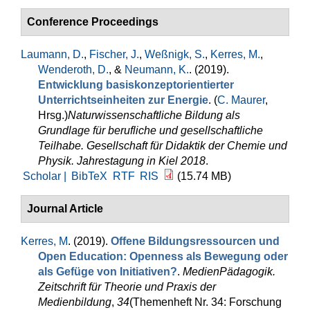
Conference Proceedings
Laumann, D.
,
Fischer, J.
,
Weßnigk, S.
,
Kerres, M.
,
Wenderoth, D.
, &
Neumann, K.
. (2019).
Entwicklung basiskonzeptorientierter
Unterrichtseinheiten zur Energie
. (
C. Maurer
,
Hrsg.
)
Naturwissenschaftliche Bildung als
Grundlage für berufliche und gesellschaftliche
Teilhabe. Gesellschaft für Didaktik der Chemie und
Physik. Jahrestagung in Kiel 2018
.
Scholar |
BibTeX
RTF
RIS
(15.74 MB)
Journal Article
Kerres, M
. (2019).
Offene Bildungsressourcen und
Open Education: Openness als Bewegung oder
als Gefüge von Initiativen?
.
MedienPädagogik.
Zeitschrift für Theorie und Praxis der
Medienbildung
,
34
(Themenheft Nr. 34: Forschung