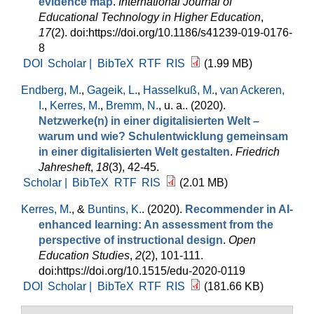
evidence map
.
International Journal of
Educational Technology in Higher Education
,
17
(2). doi:https://doi.org/10.1186/s41239-019-0176-
8
DOI
Scholar |
BibTeX
RTF
RIS
(1.99 MB)
Endberg, M.
,
Gageik, L.
,
Hasselkuß, M.
,
van Ackeren,
I.
,
Kerres, M.
,
Bremm, N.
, u. a.
. (2020).
Netzwerke(n) in einer digitalisierten Welt –
warum und wie? Schulentwicklung gemeinsam
in einer digitalisierten Welt gestalten
.
Friedrich
Jahresheft
,
18
(3), 42-45.
Scholar |
BibTeX
RTF
RIS
(2.01 MB)
Kerres, M.
, &
Buntins, K.
. (2020).
Recommender in AI-
enhanced learning: An assessment from the
perspective of instructional design
.
Open
Education Studies
,
2
(2), 101-111.
doi:https://doi.org/10.1515/edu-2020-0119
DOI
Scholar |
BibTeX
RTF
RIS
(181.66 KB)