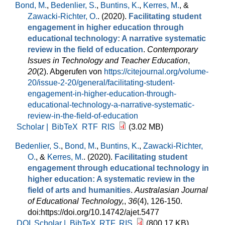
Bond, M.
,
Bedenlier, S.
,
Buntins, K.
,
Kerres, M.
, &
Zawacki-Richter, O.
. (2020).
Facilitating student
engagement in higher education through
educational technology: A narrative systematic
review in the field of education
.
Contemporary
Issues in Technology and Teacher Education
,
20
(2). Abgerufen von
https://citejournal.org/volume-
20/issue-2-20/general/facilitating-student-
engagement-in-higher-education-through-
educational-technology-a-narrative-systematic-
review-in-the-field-of-education
Scholar |
BibTeX
RTF
RIS
(3.02 MB)
Bedenlier, S.
,
Bond, M.
,
Buntins, K.
,
Zawacki-Richter,
O.
, &
Kerres, M.
. (2020).
Facilitating student
engagement through educational technology in
higher education: A systematic review in the
field of arts and humanities
.
Australasian Journal
of Educational Technology,
,
36
(4), 126-150.
doi:https://doi.org/10.14742/ajet.5477
DOI
Scholar |
BibTeX
RTF
RIS
(800.17 KB)