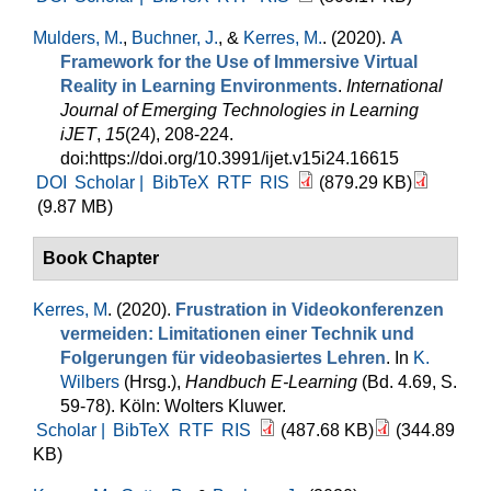
Mulders, M.
,
Buchner, J.
, &
Kerres, M.
. (2020).
A
Framework for the Use of Immersive Virtual
Reality in Learning Environments
.
International
Journal of Emerging Technologies in Learning
iJET
,
15
(24), 208-224.
doi:https://doi.org/10.3991/ijet.v15i24.16615
DOI
Scholar |
BibTeX
RTF
RIS
(879.29 KB)
(9.87 MB)
Book Chapter
Kerres, M
. (2020).
Frustration in Videokonferenzen
vermeiden: Limitationen einer Technik und
Folgerungen für videobasiertes Lehren
. In
K.
Wilbers
(Hrsg.)
,
Handbuch E-Learning
(Bd. 4.69, S.
59-78). Köln: Wolters Kluwer.
Scholar |
BibTeX
RTF
RIS
(487.68 KB)
(344.89
KB)