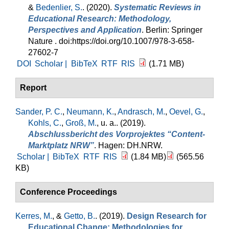
&
Bedenlier, S.
. (2020).
Systematic Reviews in
Educational Research: Methodology,
Perspectives and Application
. Berlin: Springer
Nature . doi:https://doi.org/10.1007/978-3-658-
27602-7
DOI
Scholar |
BibTeX
RTF
RIS
(1.71 MB)
Report
Sander, P. C.
,
Neumann, K.
,
Andrasch, M.
,
Oevel, G.
,
Kohls, C.
,
Groß, M.
, u. a.
. (2019).
Abschlussbericht des Vorprojektes “Content-
Marktplatz NRW”
. Hagen: DH.NRW.
Scholar |
BibTeX
RTF
RIS
(1.84 MB)
(565.56
KB)
Conference Proceedings
Kerres, M.
, &
Getto, B.
. (2019).
Design Research for
Educational Change: Methodologies for