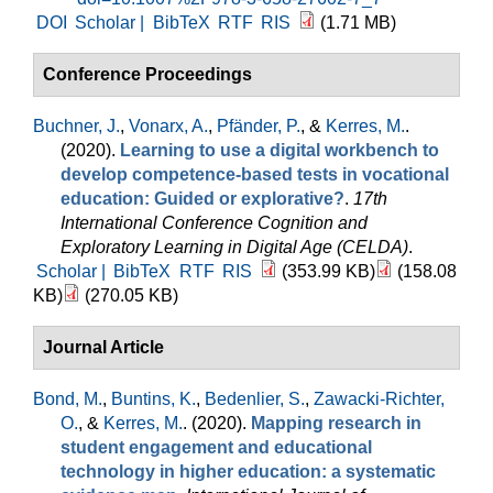
DOI
Scholar |
BibTeX
RTF
RIS
(1.71 MB)
Conference Proceedings
Buchner, J.
,
Vonarx, A.
,
Pfänder, P.
, &
Kerres, M.
.
(2020).
Learning to use a digital workbench to
develop competence-based tests in vocational
education: Guided or explorative?
.
17th
International Conference Cognition and
Exploratory Learning in Digital Age (CELDA)
.
Scholar |
BibTeX
RTF
RIS
(353.99 KB)
(158.08
KB)
(270.05 KB)
Journal Article
Bond, M.
,
Buntins, K.
,
Bedenlier, S.
,
Zawacki-Richter,
O.
, &
Kerres, M.
. (2020).
Mapping research in
student engagement and educational
technology in higher education: a systematic