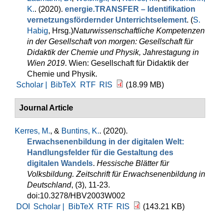
K.
. (2020).
energie.TRANSFER – Identifikation
vernetzungsfördernder Unterrichtselement
. (
S.
Habig
, Hrsg.
)
Naturwissenschaftliche Kompetenzen
in der Gesellschaft von morgen: Gesellschaft für
Didaktik der Chemie und Physik, Jahrestagung in
Wien 2019
. Wien: Gesellschaft für Didaktik der
Chemie und Physik.
Scholar |
BibTeX
RTF
RIS
(18.99 MB)
Journal Article
Kerres, M.
, &
Buntins, K.
. (2020).
Erwachsenenbildung in der digitalen Welt:
Handlungsfelder für die Gestaltung des
digitalen Wandels
.
Hessische Blätter für
Volksbildung. Zeitschrift für Erwachsenenbildung in
Deutschland
, (3), 11-23.
doi:10.3278/HBV2003W002
DOI
Scholar |
BibTeX
RTF
RIS
(143.21 KB)