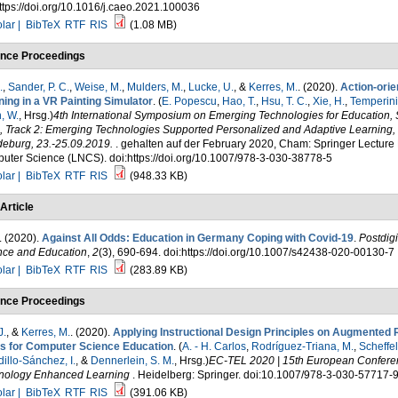
ttps://doi.org/10.1016/j.caeo.2021.100036
lar |
BibTeX
RTF
RIS
(1.08 MB)
nce Proceedings
.
,
Sander, P. C.
,
Weise, M.
,
Mulders, M.
,
Lucke, U.
, &
Kerres, M.
. (2020).
Action-orie
ning in a VR Painting Simulator
. (
E. Popescu
,
Hao, T.
,
Hsu, T. C.
,
Xie, H.
,
Temperini
, W.
, Hrsg.
)
4th International Symposium on Emerging Technologies for Education,
, Track 2: Emerging Technologies Supported Personalized and Adaptive Learning,
eburg, 23.-25.09.2019.
. gehalten auf der February 2020, Cham: Springer Lecture 
uter Science (LNCS). doi:https://doi.org/10.1007/978-3-030-38778-5
lar |
BibTeX
RTF
RIS
(948.33 KB)
Article
. (2020).
Against All Odds: Education in Germany Coping with Covid-19
.
Postdigi
nce and Education
,
2
(3), 690-694. doi:https://doi.org/10.1007/s42438-020-00130-7
lar |
BibTeX
RTF
RIS
(283.89 KB)
nce Proceedings
J.
, &
Kerres, M.
. (2020).
Applying Instructional Design Principles on Augmented R
s for Computer Science Education
. (
A. - H. Carlos
,
Rodríguez-Triana, M.
,
Scheffel
illo-Sánchez, I.
, &
Dennerlein, S. M.
, Hrsg.
)
EC-TEL 2020 | 15th European Confere
nology Enhanced Learning
. Heidelberg: Springer. doi:10.1007/978-3-030-57717-
lar |
BibTeX
RTF
RIS
(391.06 KB)