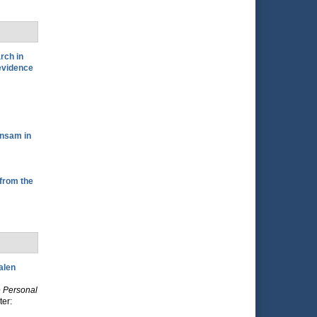
rch in
evidence
insam in
from the
alen
e Personal
ter: