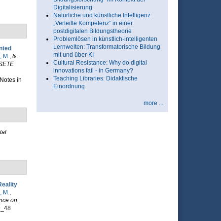
Digitalisierung
Natürliche und künstliche Intelligenz:
„Verteilte Kompetenz“ in einer
postdigitalen Bildungstheorie
Problemlösen in künstlich-intelligenten
Lernwelten: Transformatorische Bildung
nted
mit und über KI
, M.
, &
Cultural Resistance: Why do digital
 SETE
innovations fail - in Germany?
Teaching Libraries: Didaktische
Notes in
Einordnung
more ...
tal
eality
, M.
,
nce on
9_48