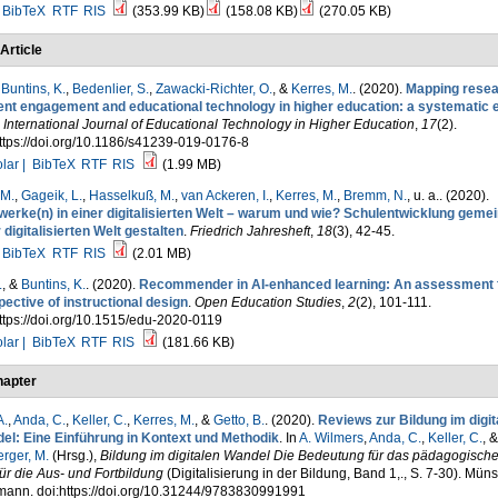
BibTeX
RTF
RIS
(353.99 KB)
(158.08 KB)
(270.05 KB)
Article
,
Buntins, K.
,
Bedenlier, S.
,
Zawacki-Richter, O.
, &
Kerres, M.
. (2020).
Mapping resea
ent engagement and educational technology in higher education: a systematic 
.
International Journal of Educational Technology in Higher Education
,
17
(2).
ttps://doi.org/10.1186/s41239-019-0176-8
lar |
BibTeX
RTF
RIS
(1.99 MB)
 M.
,
Gageik, L.
,
Hasselkuß, M.
,
van Ackeren, I.
,
Kerres, M.
,
Bremm, N.
, u. a.
. (2020).
werke(n) in einer digitalisierten Welt – warum und wie? Schulentwicklung geme
 digitalisierten Welt gestalten
.
Friedrich Jahresheft
,
18
(3), 42-45.
BibTeX
RTF
RIS
(2.01 MB)
.
, &
Buntins, K.
. (2020).
Recommender in AI-enhanced learning: An assessment 
ective of instructional design
.
Open Education Studies
,
2
(2), 101-111.
ttps://doi.org/10.1515/edu-2020-0119
lar |
BibTeX
RTF
RIS
(181.66 KB)
apter
A.
,
Anda, C.
,
Keller, C.
,
Kerres, M.
, &
Getto, B.
. (2020).
Reviews zur Bildung im digit
el: Eine Einführung in Kontext und Methodik
. In
A. Wilmers
,
Anda, C.
,
Keller, C.
, &
erger, M.
(Hrsg.)
,
Bildung im digitalen Wandel Die Bedeutung für das pädagogisch
ür die Aus- und Fortbildung
(Digitalisierung in der Bildung, Band 1,., S. 7-30). Müns
ann. doi:https://doi.org/10.31244/9783830991991