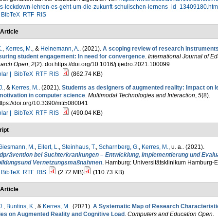
es-lockdown-lehren-es-geht-um-die-zukunft-schulischen-lernens_id_13409180.htm
BibTeX
RTF
RIS
Article
.
,
Kerres, M.
, &
Heinemann, A.
. (2021).
A scoping review of research instruments
uring student engagement: In need for convergence
.
International Journal of E
arch Open
,
2
(2). doi:https://doi.org/10.1016/j.ijedro.2021.100099
lar |
BibTeX
RTF
RIS
(862.74 KB)
J.
, &
Kerres, M.
. (2021).
Students as designers of augmented reality: Impact on l
motivation in computer science
.
Multimodal Technologies and Interaction
,
5
(8).
ttps://doi.org/10.3390/mti5080041
lar |
BibTeX
RTF
RIS
(490.04 KB)
ipt
Giesmann, M.
,
Eilert, L.
,
Steinhaus, T.
,
Scharnberg, G.
,
Kerres, M.
, u. a.
. (2021).
idprävention bei Suchterkrankungen – Entwicklung, Implementierung und Evalu
bildungsund Vernetzungsmaßnahmen
. Hamburg: Universitätsklinikum Hamburg-E
BibTeX
RTF
RIS
(2.72 MB)
(110.73 KB)
Article
J.
,
Buntins, K.
, &
Kerres, M.
. (2021).
A Systematic Map of Research Characteristi
ies on Augmented Reality and Cognitive Load
.
Computers and Education Open
.