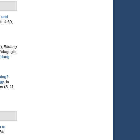
k und
d. 4.69,
)
,
Bildung
ädagogik,
ildung-
oing?
ogy
. In
on
(S. 11-
 to
7th