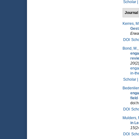
Scholar |
Journal 
Kerres, M
Gest
Erwa
DOI
Scho
Bond, M.
enga
revie
20
(2
enga
in-th
Scholar |
Bedenlier,
enga
field
doi:h
DOI
Scho
Mulders, 
in L
15
(2
DOI
Scho