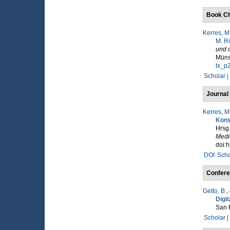
Book Ch
Kerres, M
M. R
und 
Müns
tx_p
Scholar |
Journal 
Kerres, M
Kons
Hrsg
Medie
doi:h
DOI
Scho
Confere
Getto, B.
,
Digit
San 
Scholar |