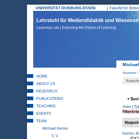
UNIVERSITÄT DUISBURG-ESSEN
Fakultät für Bild
Hauptmenü
Lehrstuhl für Mediendidaktik und Wissen
Learning Lab | Exploring the Future of Learning
Michael
Startseite
›
HOME
Sie sin
Ansich
ABOUT US
Haupt
RESEARCH
PUBLICATIONS
Anz
Suc
TEACHING
Autor
[
Ty
Filterkrit
EVENTS
TEAM
Magazin
Michael Kerres
Kerres, M
C.V.
FOC