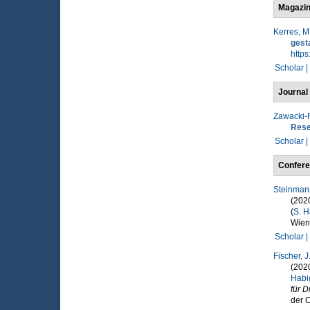
Magazin
Kerres, M
gest
https
Scholar |
Journal 
Zawacki-R
Rese
Scholar |
Confere
Steinmann
(202
(
S. H
Wien:
Scholar |
Fischer, J
(202
Habi
für D
der 