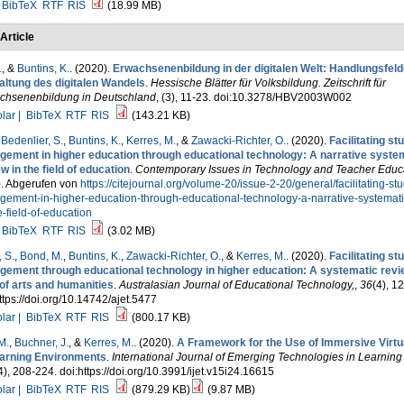
BibTeX
RTF
RIS
(18.99 MB)
Article
.
, &
Buntins, K.
. (2020).
Erwachsenenbildung in der digitalen Welt: Handlungsfelde
altung des digitalen Wandels
.
Hessische Blätter für Volksbildung. Zeitschrift für
chsenenbildung in Deutschland
, (3), 11-23. doi:10.3278/HBV2003W002
lar |
BibTeX
RTF
RIS
(143.21 KB)
,
Bedenlier, S.
,
Buntins, K.
,
Kerres, M.
, &
Zawacki-Richter, O.
. (2020).
Facilitating st
gement in higher education through educational technology: A narrative syste
w in the field of education
.
Contemporary Issues in Technology and Teacher Educ
). Abgerufen von
https://citejournal.org/volume-20/issue-2-20/general/facilitating-st
gement-in-higher-education-through-educational-technology-a-narrative-systemati
e-field-of-education
BibTeX
RTF
RIS
(3.02 MB)
 S.
,
Bond, M.
,
Buntins, K.
,
Zawacki-Richter, O.
, &
Kerres, M.
. (2020).
Facilitating st
gement through educational technology in higher education: A systematic revie
 of arts and humanities
.
Australasian Journal of Educational Technology,
,
36
(4), 1
ttps://doi.org/10.14742/ajet.5477
lar |
BibTeX
RTF
RIS
(800.17 KB)
M.
,
Buchner, J.
, &
Kerres, M.
. (2020).
A Framework for the Use of Immersive Virtua
earning Environments
.
International Journal of Emerging Technologies in Learning
4), 208-224. doi:https://doi.org/10.3991/ijet.v15i24.16615
lar |
BibTeX
RTF
RIS
(879.29 KB)
(9.87 MB)