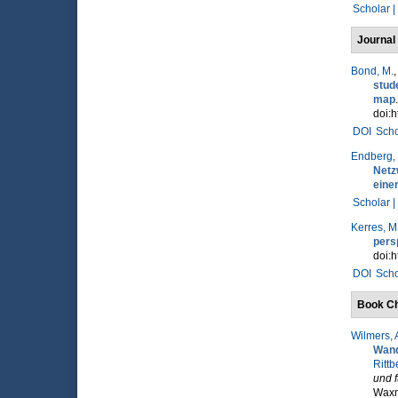
Scholar |
Journal 
Bond, M.
stud
map
doi:h
DOI
Scho
Endberg,
Netz
einer
Scholar |
Kerres, M
persp
doi:h
DOI
Scho
Book Ch
Wilmers, 
Wand
Rittb
und f
Waxm