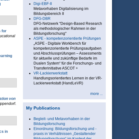
Digi-EBF-II
l
Metavorhaben Digitalisierung im
Bildungsbereich II
DFG-DBR
DFG-Netzwerk "Design-Based Research
als methodologischer Rahmen in der
 for
Bildungsforschung"
ducational
ASPE - kompetenzorientierte Prüfungen
„ASPE - Digitale Workbench für
kompetenzorientierte Prüfungsaufgaben
und Abschlussprüfungen – Assessments
earning
für aktuelle und zukünftige Bedarfe im
Dualen System“ für die Forschungs- und
Transferinitiative ASCOT +
VR-Lackierwerkstatt
Handlungsorientiertes Lernen in der VR-
Lackierwerkstatt (HandLeVR)
more ...
ation von
ppendorf.
My Publications
Begleit- und Metavorhaben in der
Bildungsforschung
Einordnung: Bildungsforschung und -
cs in
praxis in Verhältnissen „Gestaltender
Bildungsforschung“ im Kontext der