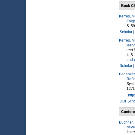
Book Ch
Kerres, M
Folg
S. 59
Scholar |
Kerres, M
Rahm
und 
4, S
und-d
Scholar |
Bedenlier,
Refl
Syst
127)
htt
DOI
Scho
Confere
Buchner, 
deve
Inter