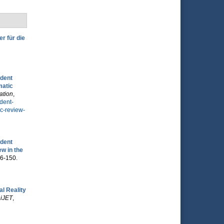
r für die
udent
matic
ation
,
udent-
c-review-
udent
w in the
26-150.
l Reality
 iJET
,