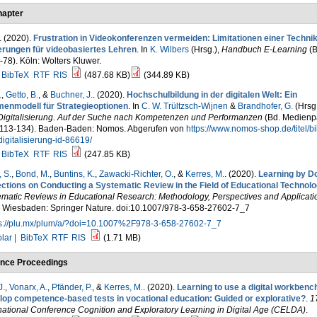
apter
. (2020).
Frustration in Videokonferenzen vermeiden: Limitationen einer Techni
erungen für videobasiertes Lehren
. In
K. Wilbers
(Hrsg.)
,
Handbuch E-Learning
(B
-78). Köln: Wolters Kluwer.
BibTeX
RTF
RIS
(487.68 KB)
(344.89 KB)
.
,
Getto, B.
, &
Buchner, J.
. (2020).
Hochschulbildung in der digitalen Welt: Ein
enmodell für Strategieoptionen
. In
C. W. Trültzsch-Wijnen
&
Brandhofer, G.
(Hrsg.
Digitalisierung. Auf der Suche nach Kompetenzen und Performanzen
(Bd. Medienp
. 113-134). Baden-Baden: Nomos. Abgerufen von
https://www.nomos-shop.de/titel/b
igitalisierung-id-86619/
BibTeX
RTF
RIS
(247.85 KB)
 S.
,
Bond, M.
,
Buntins, K.
,
Zawacki-Richter, O.
, &
Kerres, M.
. (2020).
Learning by D
ections on Conducting a Systematic Review in the Field of Educational Technol
ematic Reviews in Educational Research: Methodology, Perspectives and Applicati
. Wiesbaden: Springer Nature. doi:10.1007/978-3-658-27602-7_7
ps://plu.mx/plum/a/?doi=10.1007%2F978-3-658-27602-7_7
lar |
BibTeX
RTF
RIS
(1.71 MB)
nce Proceedings
J.
,
Vonarx, A.
,
Pfänder, P.
, &
Kerres, M.
. (2020).
Learning to use a digital workbench
lop competence-based tests in vocational education: Guided or explorative?
.
1
national Conference Cognition and Exploratory Learning in Digital Age (CELDA)
.