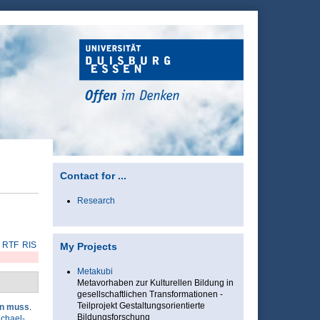
Contact for ...
Research
RTF
RIS
My Projects
Metakubi
Metavorhaben zur Kulturellen Bildung in
gesellschaftlichen Transformationen -
Teilprojekt Gestaltungsorientierte
rn muss
.
Bildungsforschung
ichael-