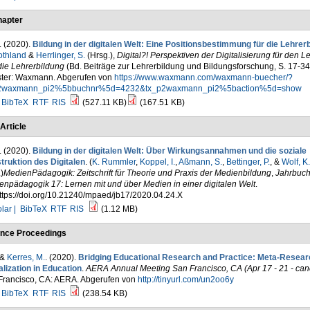
apter
. (2020).
Bildung in der digitalen Welt: Eine Positionsbestimmung für die Lehrer
othland
&
Herrlinger, S.
(Hrsg.)
,
Digital?! Perspektiven der Digitalisierung für den L
die Lehrerbildung
(Bd. Beiträge zur Lehrerbildung und Bildungsforschung, S. 17-34
ter: Waxmann. Abgerufen von
https://www.waxmann.com/waxmann-buecher/?
2waxmann_pi2%5bbuchnr%5d=4232&tx_p2waxmann_pi2%5baction%5d=show
BibTeX
RTF
RIS
(527.11 KB)
(167.51 KB)
Article
. (2020).
Bildung in der digitalen Welt: Über Wirkungsannahmen und die soziale
truktion des Digitalen
. (
K. Rummler
,
Koppel, I.
,
Aßmann, S.
,
Bettinger, P.
, &
Wolf, K.
.
)
MedienPädagogik: Zeitschrift für Theorie und Praxis der Medienbildung
,
Jahrbuc
npädagogik 17: Lernen mit und über Medien in einer digitalen Welt
.
ttps://doi.org/10.21240/mpaed/jb17/2020.04.24.X
lar |
BibTeX
RTF
RIS
(1.12 MB)
nce Proceedings
 &
Kerres, M.
. (2020).
Bridging Educational Research and Practice: Meta-Resear
alization in Education
.
AERA Annual Meeting San Francisco, CA (Apr 17 - 21 - can
Francisco, CA: AERA. Abgerufen von
http://tinyurl.com/un2oo6y
BibTeX
RTF
RIS
(238.54 KB)