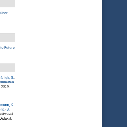
 über
to Future
ßnigk, S.
.
einheiten
.
n 2019
.
mann, K.
.
ent
. (
S.
llschaft
 Didaktik