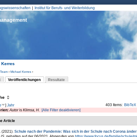
Jump to Navigation
ungswissenschaften
Institut für Berufs- und Weiterbildung
smanagement
 Kerres
Team
›
Michael Kerres
›
d hier
t
Veröffentlichungen
Resultate
(aktiver Reiter)
-Reiter
eigen
he
403 Items:
BibTeX
p
]
Jahr
erien:
Autor
is
Klimsa, H.
[Alle Filter deaktivieren]
e Article
. (2021).
Schule nach der Pandemie: Was sich in der Schule nach Corona ände
US
. gehalten auf der 06/2021. Abgerufen von
https://www.focus.de/familie/schule/m