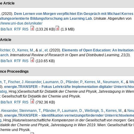
e Article
. (2020).
Dem Lernen von Morgen verpflichtet Ein Gespräch mit Michael Kerres
altungsorientierte Bildungsforschung am Learning Lab
.
Unikate
. Abgerufen von
://www.uni-due.de/unikate/
BibTeX
RTF
RIS
(133.26 KB)
(1.9 MB)
Article
ichter, O.
,
Kerres, M.
, &
al., et
. (2020).
Elements of Open Education: An Invitation 
arch
.
International Review of Research in Open and Distributed Learning
,
21
(3).
BibTeX
RTF
RIS
(110.65 KB)
nce Proceedings
, T.
,
Fischer, J. Alexander
,
Laumann, D.
,
Pfänder, P.
,
Kerres, M.
,
Neumann, K.
, &
We
0).
energie.TRANSFER – Fokus Lehrkräfte Implementation digitaler Unterrichts
abig
, Hrsg.
)
Gesellschaft für Didaktik der Chemie und Physik, Jahrestagung in Wie
 Gesellschaft für Didaktik der Chemie und Physik.
BibTeX
RTF
RIS
(792.36 KB)
. Alexander
,
Steinmann, T.
,
Pfänder, P.
,
Laumann, D.
,
Weßnigk, S.
,
Kerres, M.
, &
Neu
0).
energie.TRANSFER – Identifikation vernetzungsfördernder Unterrichtselem
g
, Hrsg.
)
Naturwissenschaftliche Kompetenzen in der Gesellschaft von morgen: Gese
idaktik der Chemie und Physik, Jahrestagung in Wien 2019
. Wien: Gesellschaft für
Chemie und Physik.