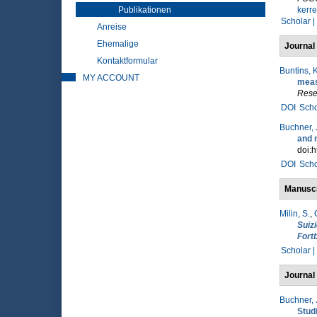
Publikationen
kerr
Scholar |
Anreise
Ehemalige
Journal 
Kontaktformular
Buntins, K
MY ACCOUNT
meas
Rese
DOI
Scho
Buchner, 
and 
doi:h
DOI
Scho
Manuscr
Milin, S.
,
Suiz
Fort
Scholar |
Journal 
Buchner, 
Stud