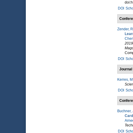
doi:h
DOI
Scho
Confere
Zender, R
Lear
Chen
2019
Magd
Comp
DOI
Scho
Journal 
Kerres, M
Scie
DOI
Scho
Confere
Buchner, 
Card
Arned
Tech
DOI
Scho