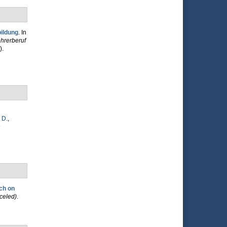
bildung
. In
ehrerberuf
).
 D.
,
h
ch on
celed)
.