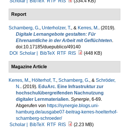
Scholar |
BibTeX
RTF
RIS
(334.4 KB)
Report
Scharnberg, G.
,
Unterholzer, T.
, &
Kerres, M.
. (2019).
Digitale Lernangebote gestalten: Für
Ehrenamtliche in der Arbeit mit Geflüchteten
.
doi:10.17185/duepublico/49140
DOI
Scholar |
BibTeX
RTF
RIS
(448 KB)
Magazine Article
Kerres, M.
,
Hölterhof, T.
,
Scharnberg, G.
, &
Schröder,
N.
. (2019).
EduArc. Eine Infrastruktur zur
hochschulübergreifenden Nachnutzung
digitaler Lernmaterialien
.
Synergie
, 6-69.
Abgerufen von
https://synergie.blogs.uni-
hamburg.de/ausgabe07-beitrag-kerres-hoelterhof-
scharnberg-schroeder/
Scholar |
BibTeX
RTF
RIS
(2.23 MB)