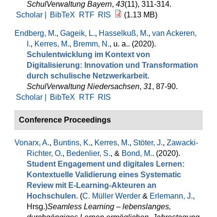
SchulVerwaltung Bayern
,
43
(11), 311-314.
Scholar |
BibTeX
RTF
RIS
(1.13 MB)
Endberg, M.
,
Gageik, L.
,
Hasselkuß, M.
,
van Ackeren,
I.
,
Kerres, M.
,
Bremm, N.
, u. a.
. (2020).
Schulentwicklung im Kontext von
Digitalisierung: Innovation und Transformation
durch schulische Netzwerkarbeit
.
SchulVerwaltung Niedersachsen
,
31
, 87-90.
Scholar |
BibTeX
RTF
RIS
Conference Proceedings
Vonarx, A.
,
Buntins, K.
,
Kerres, M.
,
Stöter, J.
,
Zawacki-
Richter, O.
,
Bedenlier, S.
, &
Bond, M.
. (2020).
Student Engagement und digitales Lernen:
Kontextuelle Validierung eines Systematic
Review mit E-Learning-Akteuren an
Hochschulen
. (
C. Müller Werder
&
Erlemann, J.
,
Hrsg.
)
Seamless Learning – lebenslanges,