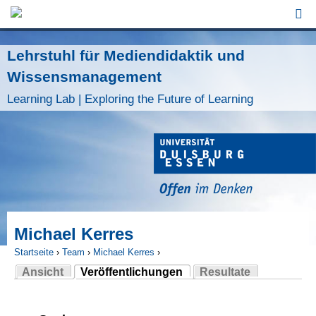
Jump to Navigation
Lehrstuhl für Mediendidaktik und
Wissensmanagement
Learning Lab | Exploring the Future of Learning
Michael Kerres
Startseite
›
Team
›
Michael Kerres
›
Ansicht
Veröffentlichungen
Resultate
Sie sind hier
(aktiver Reiter)
Haupt-Reiter