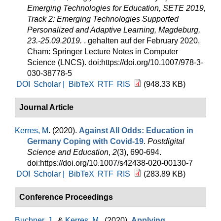
Emerging Technologies for Education, SETE 2019,
Track 2: Emerging Technologies Supported
Personalized and Adaptive Learning, Magdeburg,
23.-25.09.2019.
. gehalten auf der February 2020,
Cham: Springer Lecture Notes in Computer
Science (LNCS). doi:https://doi.org/10.1007/978-3-
030-38778-5
DOI
Scholar |
BibTeX
RTF
RIS
(948.33 KB)
Journal Article
Kerres, M
. (2020).
Against All Odds: Education in
Germany Coping with Covid-19
.
Postdigital
Science and Education
,
2
(3), 690-694.
doi:https://doi.org/10.1007/s42438-020-00130-7
DOI
Scholar |
BibTeX
RTF
RIS
(283.89 KB)
Conference Proceedings
Buchner, J.
, &
Kerres, M.
. (2020).
Applying