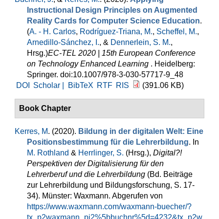
Instructional Design Principles on Augmented
Reality Cards for Computer Science Education
.
(
A. - H. Carlos
,
Rodríguez-Triana, M.
,
Scheffel, M.
,
Arnedillo-Sánchez, I.
, &
Dennerlein, S. M.
,
Hrsg.
)
EC-TEL 2020 | 15th European Conference
on Technology Enhanced Learning
. Heidelberg:
Springer. doi:10.1007/978-3-030-57717-9_48
DOI
Scholar |
BibTeX
RTF
RIS
(391.06 KB)
Book Chapter
Kerres, M
. (2020).
Bildung in der digitalen Welt: Eine
Positionsbestimmung für die Lehrerbildung
. In
M. Rothland
&
Herrlinger, S.
(Hrsg.)
,
Digital?!
Perspektiven der Digitalisierung für den
Lehrerberuf und die Lehrerbildung
(Bd. Beiträge
zur Lehrerbildung und Bildungsforschung, S. 17-
34). Münster: Waxmann. Abgerufen von
https://www.waxmann.com/waxmann-buecher/?
tx_p2waxmann_pi2%5bbuchnr%5d=4232&tx_p2w