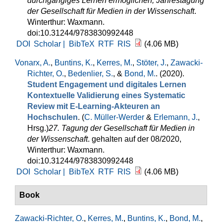
durchgängiges Lernen ermöglichen, Jahrestagung
der Gesellschaft für Medien in der Wissenschaft
.
Winterthur: Waxmann.
doi:10.31244/9783830992448
DOI
Scholar |
BibTeX
RTF
RIS
(4.06 MB)
Vonarx, A.
,
Buntins, K.
,
Kerres, M.
,
Stöter, J.
,
Zawacki-
Richter, O.
,
Bedenlier, S.
, &
Bond, M.
. (2020).
Student Engagement und digitales Lernen
Kontextuelle Validierung eines Systematic
Review mit E-Learning-Akteuren an
Hochschulen
. (
C. Müller-Werder
&
Erlemann, J.
,
Hrsg.
)
27. Tagung der Gesellschaft für Medien in
der Wissenschaft
. gehalten auf der 08/2020,
Winterthur: Waxmann.
doi:10.31244/9783830992448
DOI
Scholar |
BibTeX
RTF
RIS
(4.06 MB)
Book
Zawacki-Richter, O.
,
Kerres, M.
,
Buntins, K.
,
Bond, M.
,