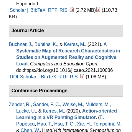
Eppendorf.
Scholar |
BibTeX
RTF
RIS
(2.72 MB)
(110.73
KB)
Journal Article
Buchner, J.
,
Buntins, K.
, &
Kerres, M.
. (2021).
A
Systematic Map of Research Characteristics in
Studies on Augmented Reality and Cognitive
Load
.
Computers and Education Open
.
doi:https://doi.org/10.1016/j.caeo.2021.100036
DOI
Scholar |
BibTeX
RTF
RIS
(1.08 MB)
Conference Proceedings
Zender, R.
,
Sander, P. C.
,
Weise, M.
,
Mulders, M.
,
Lucke, U.
, &
Kerres, M.
. (2020).
Action-oriented
Learning in a VR Painting Simulator
. (
E.
Popescu
,
Hao, T.
,
Hsu, T. C.
,
Xie, H.
,
Temperini, M.
,
&
Chen, W.
, Hrsg.
)
4th International Symposium on