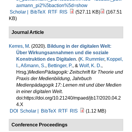
axmann_pi2%5baction%5d=show
Scholar |
BibTeX
RTF
RIS
(527.11 KB)
(167.51
KB)
Journal Article
Kerres, M
. (2020).
Bildung in der digitalen Welt:
Über Wirkungsannahmen und die soziale
Konstruktion des Digitalen
. (
K. Rummler
,
Koppel,
I.
,
Aßmann, S.
,
Bettinger, P.
, &
Wolf, K. D.
,
Hrsg.
)
MedienPädagogik: Zeitschrift für Theorie und
Praxis der Medienbildung
,
Jahrbuch
Medienpädagogik 17: Lernen mit und über Medien
in einer digitalen Welt
.
doi:https://doi.org/10.21240/mpaed/jb17/2020.04.2
4.X
DOI
Scholar |
BibTeX
RTF
RIS
(1.12 MB)
Conference Proceedings