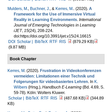
Mulders, M.
,
Buchner, J.
, &
Kerres, M.
. (2020).
A
Framework for the Use of Immersive Virtual
Reality in Learning Environments
.
International
Journal of Emerging Technologies in Learning
iJET
,
15
(24), 208-224.
doi:https://doi.org/10.3991/ijet.v15i24.16615
DOI
Scholar |
BibTeX
RTF
RIS
(879.29 KB)
(9.87 MB)
Book Chapter
Kerres, M
. (2020).
Frustration in Videokonferenzen
vermeiden: Limitationen einer Technik und
Folgerungen für videobasiertes Lehren
. In
K.
Wilbers
(Hrsg.)
,
Handbuch E-Learning
(Bd. 4.69, S.
59-78). Köln: Wolters Kluwer.
Scholar |
BibTeX
RTF
RIS
(487.68 KB)
(344.89
KB)