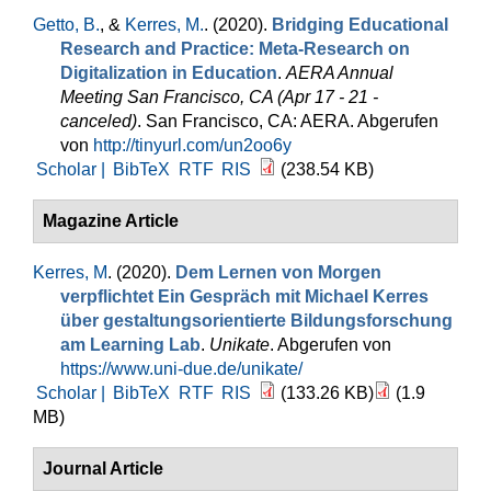
Getto, B.
, &
Kerres, M.
. (2020).
Bridging Educational
Research and Practice: Meta-Research on
Digitalization in Education
.
AERA Annual
Meeting San Francisco, CA (Apr 17 - 21 -
canceled)
. San Francisco, CA: AERA. Abgerufen
von
http://tinyurl.com/un2oo6y
Scholar |
BibTeX
RTF
RIS
(238.54 KB)
Magazine Article
Kerres, M
. (2020).
Dem Lernen von Morgen
verpflichtet Ein Gespräch mit Michael Kerres
über gestaltungsorientierte Bildungsforschung
am Learning Lab
.
Unikate
. Abgerufen von
https://www.uni-due.de/unikate/
Scholar |
BibTeX
RTF
RIS
(133.26 KB)
(1.9
MB)
Journal Article