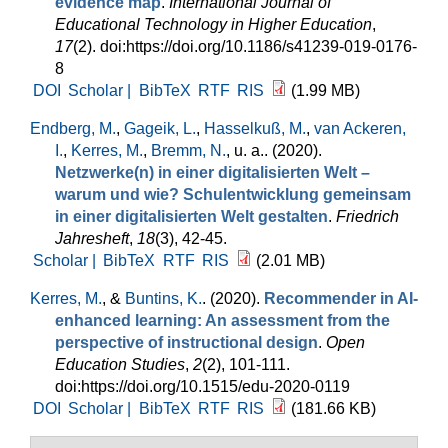
evidence map
.
International Journal of
Educational Technology in Higher Education
,
17
(2). doi:https://doi.org/10.1186/s41239-019-0176-
8
DOI
Scholar |
BibTeX
RTF
RIS
(1.99 MB)
Endberg, M.
,
Gageik, L.
,
Hasselkuß, M.
,
van Ackeren,
I.
,
Kerres, M.
,
Bremm, N.
, u. a.
. (2020).
Netzwerke(n) in einer digitalisierten Welt –
warum und wie? Schulentwicklung gemeinsam
in einer digitalisierten Welt gestalten
.
Friedrich
Jahresheft
,
18
(3), 42-45.
Scholar |
BibTeX
RTF
RIS
(2.01 MB)
Kerres, M.
, &
Buntins, K.
. (2020).
Recommender in AI-
enhanced learning: An assessment from the
perspective of instructional design
.
Open
Education Studies
,
2
(2), 101-111.
doi:https://doi.org/10.1515/edu-2020-0119
DOI
Scholar |
BibTeX
RTF
RIS
(181.66 KB)