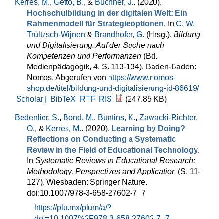
Kerres, M.
,
Getto, B.
, &
Buchner, J.
. (2020).
Hochschulbildung in der digitalen Welt: Ein
Rahmenmodell für Strategieoptionen
. In
C. W.
Trültzsch-Wijnen
&
Brandhofer, G.
(Hrsg.)
,
Bildung
und Digitalisierung. Auf der Suche nach
Kompetenzen und Performanzen
(Bd.
Medienpädagogik, 4, S. 113-134). Baden-Baden:
Nomos. Abgerufen von
https://www.nomos-
shop.de/titel/bildung-und-digitalisierung-id-86619/
Scholar |
BibTeX
RTF
RIS
(247.85 KB)
Bedenlier, S.
,
Bond, M.
,
Buntins, K.
,
Zawacki-Richter,
O.
, &
Kerres, M.
. (2020).
Learning by Doing?
Reflections on Conducting a Systematic
Review in the Field of Educational Technology
.
In
Systematic Reviews in Educational Research:
Methodology, Perspectives and Application
(S. 11-
127). Wiesbaden: Springer Nature.
doi:10.1007/978-3-658-27602-7_7
https://plu.mx/plum/a/?
doi=10.1007%2F978-3-658-27602-7_7