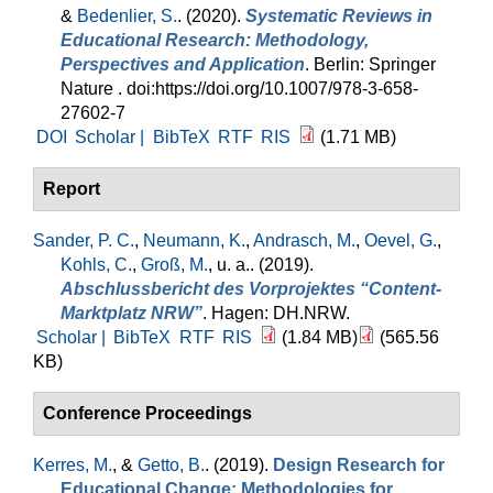
&
Bedenlier, S.
. (2020).
Systematic Reviews in
Educational Research: Methodology,
Perspectives and Application
. Berlin: Springer
Nature . doi:https://doi.org/10.1007/978-3-658-
27602-7
DOI
Scholar |
BibTeX
RTF
RIS
(1.71 MB)
Report
Sander, P. C.
,
Neumann, K.
,
Andrasch, M.
,
Oevel, G.
,
Kohls, C.
,
Groß, M.
, u. a.
. (2019).
Abschlussbericht des Vorprojektes “Content-
Marktplatz NRW”
. Hagen: DH.NRW.
Scholar |
BibTeX
RTF
RIS
(1.84 MB)
(565.56
KB)
Conference Proceedings
Kerres, M.
, &
Getto, B.
. (2019).
Design Research for
Educational Change: Methodologies for