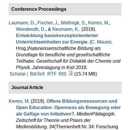
Conference Proceedings
Laumann, D.
,
Fischer, J.
,
Weßnigk, S.
,
Kerres, M.
,
Wenderoth, D.
, &
Neumann, K.
. (2019).
Entwicklung basiskonzeptorientierter
Unterrichtseinheiten zur Energie
. (
C. Maurer
,
Hrsg.
)
Naturwissenschaftliche Bildung als
Grundlage für berufliche und gesellschaftliche
Teilhabe. Gesellschaft für Didaktik der Chemie und
Physik. Jahrestagung in Kiel 2018
.
Scholar |
BibTeX
RTF
RIS
(15.74 MB)
Journal Article
Kerres, M
. (2019).
Offene Bildungsressourcen und
Open Education: Openness als Bewegung oder
als Gefüge von Initiativen?
.
MedienPädagogik.
Zeitschrift für Theorie und Praxis der
Medienbildung
,
34
(Themenheft Nr. 34: Forschung