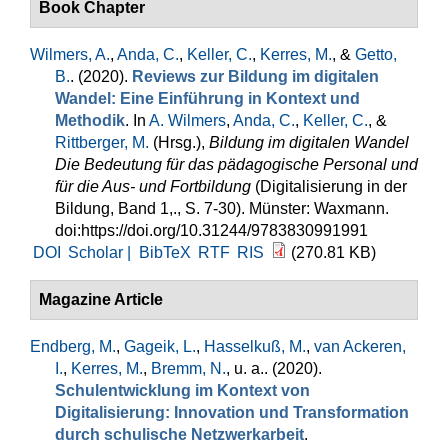
Book Chapter
Wilmers, A.
,
Anda, C.
,
Keller, C.
,
Kerres, M.
, &
Getto,
B.
. (2020).
Reviews zur Bildung im digitalen
Wandel: Eine Einführung in Kontext und
Methodik
. In
A. Wilmers
,
Anda, C.
,
Keller, C.
, &
Rittberger, M.
(Hrsg.)
,
Bildung im digitalen Wandel
Die Bedeutung für das pädagogische Personal und
für die Aus- und Fortbildung
(Digitalisierung in der
Bildung, Band 1,., S. 7-30). Münster: Waxmann.
doi:https://doi.org/10.31244/9783830991991
DOI
Scholar |
BibTeX
RTF
RIS
(270.81 KB)
Magazine Article
Endberg, M.
,
Gageik, L.
,
Hasselkuß, M.
,
van Ackeren,
I.
,
Kerres, M.
,
Bremm, N.
, u. a.
. (2020).
Schulentwicklung im Kontext von
Digitalisierung: Innovation und Transformation
durch schulische Netzwerkarbeit
.