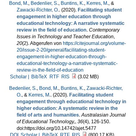
Bond, M.
,
Bedenlier, S.
,
Buntins, K.
,
Kerres, M.
, &
Zawacki-Richter, O.
. (2020).
Facilitating student
engagement in higher education through
educational technology: A narrative systematic
review in the field of education
.
Contemporary
Issues in Technology and Teacher Education
,
20
(2). Abgerufen von
https://citejournal.org/volume-
20/issue-2-20/general/facilitating-student-
engagement-in-higher-education-through-
educational-technology-a-narrative-systematic-
review-in-the-field-of-education
Scholar |
BibTeX
RTF
RIS
(3.02 MB)
Bedenlier, S.
,
Bond, M.
,
Buntins, K.
,
Zawacki-Richter,
O.
, &
Kerres, M.
. (2020).
Facilitating student
engagement through educational technology in
higher education: A systematic review in the
field of arts and humanities
.
Australasian Journal
of Educational Technology,
,
36
(4), 126-150.
doi:https://doi.org/10.14742/ajet.5477
DOI
Scholar |
BibTeX
RTF
RIS
(800.17 KB)