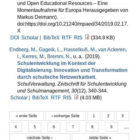
und Open Educational Resources – Eine
Momentaufnahme für Europa Herausgegeben von
Markus Deimann).
doi:https://doi.org/10.21240/mpaed/34/2019.02.17.
X
DOI
Scholar |
BibTeX
RTF
RIS
(334.9 KB)
Endberg, M.
,
Gageik, L.
,
Hasselkuß, M.
,
van Ackeren,
I.
,
Kerres, M.
,
Bremm, N.
, u. a.
. (2019).
Schulentwicklung im Kontext der
Digitalisierung. Innovation und Transformation
durch schulische Netzwerkarbeit
.
SchulVerwaltung. Zeitschrift für Schulentwicklung
und Schulmanagement
,
30
(12), 340-344.
Scholar |
BibTeX
RTF
RIS
(4.03 MB)
« erste Seite
‹ vorherige Seite
1
2
3
Seiten
…
4
5
6
7
8
9
nächste Seite ›
letzte Seite »