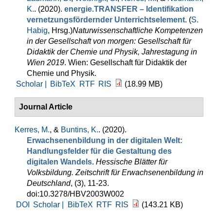
K.
. (2020).
energie.TRANSFER – Identifikation
vernetzungsfördernder Unterrichtselement
. (
S.
Habig
, Hrsg.
)
Naturwissenschaftliche Kompetenzen
in der Gesellschaft von morgen: Gesellschaft für
Didaktik der Chemie und Physik, Jahrestagung in
Wien 2019
. Wien: Gesellschaft für Didaktik der
Chemie und Physik.
Scholar |
BibTeX
RTF
RIS
(18.99 MB)
Journal Article
Kerres, M.
, &
Buntins, K.
. (2020).
Erwachsenenbildung in der digitalen Welt:
Handlungsfelder für die Gestaltung des
digitalen Wandels
.
Hessische Blätter für
Volksbildung. Zeitschrift für Erwachsenenbildung in
Deutschland
, (3), 11-23.
doi:10.3278/HBV2003W002
DOI
Scholar |
BibTeX
RTF
RIS
(143.21 KB)