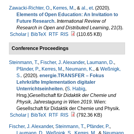
Zawacki-Richter, O.
,
Kerres, M.
, &
al., et
. (2020).
Elements of Open Education: An Invitation to
Future Research
.
International Review of
Research in Open and Distributed Learning
,
21
(3).
Scholar |
BibTeX
RTF
RIS
(110.65 KB)
Conference Proceedings
Steinmann, T.
,
Fischer, J. Alexander
,
Laumann, D.
,
Pfänder, P.
,
Kerres, M.
,
Neumann, K.
, &
Weßnigk,
S.
. (2020).
energie.TRANSFER – Fokus
Lehrkräfte Implementation digitaler
Unterrichtseinheiten
. (
S. Habig
,
Hrsg.
)
Gesellschaft für Didaktik der Chemie und
Physik, Jahrestagung in Wien 2019
. Wien:
Gesellschaft für Didaktik der Chemie und Physik.
Scholar |
BibTeX
RTF
RIS
(792.36 KB)
Fischer, J. Alexander
,
Steinmann, T.
,
Pfänder, P.
,
Laumann, D.
,
Weßnigk, S.
,
Kerres, M.
, &
Neumann,