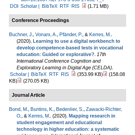
DOI
Scholar |
BibTeX
RTF
RIS
(1.71 MB)
Conference Proceedings
Buchner, J.
,
Vonarx, A.
,
Pfänder, P.
, &
Kerres, M.
.
(2020).
Learning to use a digital workbench to
develop competence-based tests in vocational
education: Guided or explorative?
.
17th
International Conference Cognition and
Exploratory Learning in Digital Age (CELDA)
.
Scholar |
BibTeX
RTF
RIS
(353.99 KB)
(158.08
KB)
(270.05 KB)
Journal Article
Bond, M.
,
Buntins, K.
,
Bedenlier, S.
,
Zawacki-Richter,
O.
, &
Kerres, M.
. (2020).
Mapping research in
student engagement and educational
technology in higher education: a systematic