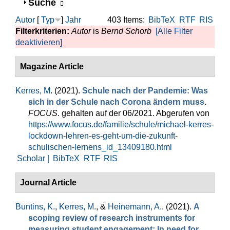
Anzeigen
Suche
Autor
[
Typ
]
Jahr
403 Items:
BibTeX
RTF
RIS
Filterkriterien:
Autor
is
Bernd Schorb
[Alle Filter
deaktivieren]
Magazine Article
Kerres, M
. (2021).
Schule nach der Pandemie: Was
sich in der Schule nach Corona ändern muss
.
FOCUS
. gehalten auf der 06/2021. Abgerufen von
https://www.focus.de/familie/schule/michael-kerres-
lockdown-lehren-es-geht-um-die-zukunft-
schulischen-lernens_id_13409180.html
Scholar |
BibTeX
RTF
RIS
Journal Article
Buntins, K.
,
Kerres, M.
, &
Heinemann, A.
. (2021).
A
scoping review of research instruments for
measuring student engagement: In need for