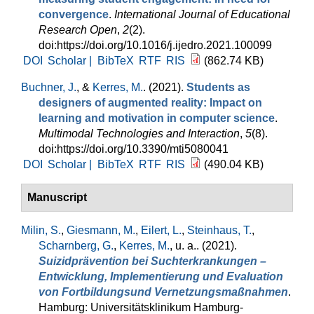
convergence
.
International Journal of Educational
Research Open
,
2
(2).
doi:https://doi.org/10.1016/j.ijedro.2021.100099
DOI
Scholar |
BibTeX
RTF
RIS
(862.74 KB)
Buchner, J.
, &
Kerres, M.
. (2021).
Students as
designers of augmented reality: Impact on
learning and motivation in computer science
.
Multimodal Technologies and Interaction
,
5
(8).
doi:https://doi.org/10.3390/mti5080041
DOI
Scholar |
BibTeX
RTF
RIS
(490.04 KB)
Manuscript
Milin, S.
,
Giesmann, M.
,
Eilert, L.
,
Steinhaus, T.
,
Scharnberg, G.
,
Kerres, M.
, u. a.
. (2021).
Suizidprävention bei Suchterkrankungen –
Entwicklung, Implementierung und Evaluation
von Fortbildungsund Vernetzungsmaßnahmen
.
Hamburg: Universitätsklinikum Hamburg-