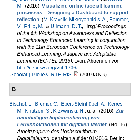
M.
. (2016).
Visualizing online (social) learning
processes - Designing a Dashboard to support
reflection
. (
M. Kravcik
,
Mikroyannidis, A.
,
Pammer,
V.
,
Prilla, M.
, &
Ullmann, D. T.
, Hrsg.
)
Proceedings
of the 6th Workshop on Awareness and Reflection
in Technology Enhanced Learning In conjunction
with the 11th European Conference on Technology
Enhanced Learning: Adaptive and Adaptable
Learning (EC-TEL 2016)
. Lyon. Abgerufen von
http://ceur-ws.org/Vol-1736/
Scholar |
BibTeX
RTF
RIS
(200.03 KB)
B
Bischof, L.
,
Bremer, C.
,
Ebert-Steinhübel, A.
,
Kerres,
M.
,
Knutzen, S.
,
Krzywinski, N.
, u. a.
. (2016).
Zur
nachhaltigen Implementierung von
Lerninnovationen mit digitalen Medien
(No. 16).
Arbeitspapiere des Hochschulforum
Digitalisierung
. gehalten auf der 01/2016, Berlin: