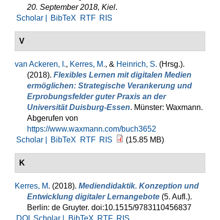
20. September 2018, Kiel
.
Scholar |
BibTeX
RTF
RIS
V
van Ackeren, I.
,
Kerres, M.
, &
Heinrich, S.
(Hrsg.)
.
(2018).
Flexibles Lernen mit digitalen Medien
ermöglichen: Strategische Verankerung und
Erprobungsfelder guter Praxis an der
Universität Duisburg-Essen
. Münster: Waxmann.
Abgerufen von
https://www.waxmann.com/buch3652
Scholar |
BibTeX
RTF
RIS
(15.85 MB)
K
Kerres, M
. (2018).
Mediendidaktik. Konzeption und
Entwicklung digitaler Lernangebote
(5. Aufl.).
Berlin: de Gruyter. doi:10.1515/9783110456837
DOI
Scholar |
BibTeX
RTF
RIS