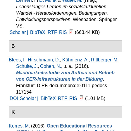
Lernen
. In
D. Münk
&
Walter, M.
(Hrsg.)
,
Lebenslanges Lernen im sozialstrukturellen
Wandel - Herausforderungen, Bedingungen,
Entwicklungsperspektiven
. Wiesbaden: Springer
VS.
Scholar |
BibTeX
RTF
RIS
(663.44 KB)
B
Blees, I.
,
Hirschmann, D.
,
Kühnlenz, A.
,
Rittberger, M.
,
Schulte, J.
,
Cohen, N.
, u. a.
. (2016).
Machbarkeitsstudie zum Aufbau und Betrieb
von OER-Infrastrukturen in der Bildung
.
Frankfurt: DIPF. doi:urn:nbn:de:0111-pedocs-
117154
DOI
Scholar |
BibTeX
RTF
RIS
(1.01 MB)
K
Kerres, M
. (2016).
Open Educational Resources