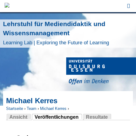
Jump to Navigation
Lehrstuhl für Mediendidaktik und
Wissensmanagement
Learning Lab | Exploring the Future of Learning
Michael Kerres
Startseite
›
Team
›
Michael Kerres
›
Ansicht
Veröffentlichungen
Resultate
Sie sind hier
(aktiver Reiter)
Haupt-Reiter