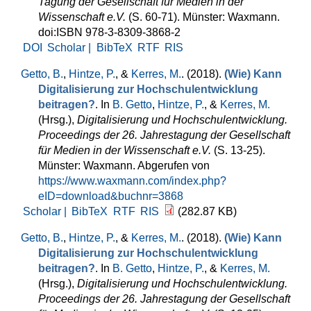
Tagung der Gesellschaft für Medien in der
Wissenschaft e.V.
(S. 60-71). Münster: Waxmann.
doi:ISBN 978-3-8309-3868-2
DOI
Scholar |
BibTeX
RTF
RIS
Getto, B.
,
Hintze, P.
, &
Kerres, M.
. (2018).
(Wie) Kann
Digitalisierung zur Hochschulentwicklung
beitragen?
. In
B. Getto
,
Hintze, P.
, &
Kerres, M.
(Hrsg.)
,
Digitalisierung und Hochschulentwicklung.
Proceedings der 26. Jahrestagung der Gesellschaft
für Medien in der Wissenschaft e.V.
(S. 13-25).
Münster: Waxmann. Abgerufen von
https://www.waxmann.com/index.php?
eID=download&buchnr=3868
Scholar |
BibTeX
RTF
RIS
(282.87 KB)
Getto, B.
,
Hintze, P.
, &
Kerres, M.
. (2018).
(Wie) Kann
Digitalisierung zur Hochschulentwicklung
beitragen?
. In
B. Getto
,
Hintze, P.
, &
Kerres, M.
(Hrsg.)
,
Digitalisierung und Hochschulentwicklung.
Proceedings der 26. Jahrestagung der Gesellschaft