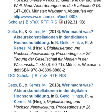
Hochschullehre – Hochschullehre in der digitalen
Welt: Neue Anforderungen an die Evaluation?
(S.
147-160). Münster: Waxmann. Abgerufen von
http://www.waxmann.com/buch3807
Scholar |
BibTeX
RTF
RIS
(192.31 KB)
Getto, B.
, &
Kerres, M.
. (2018).
Wer macht was?
Akteurskonstellationen in der digitalen
Hochschulbildung
. In
B. Getto
,
Hintze, P.
, &
Kerres, M.
(Hrsg.)
,
Digitalisierung und
Hochschulentwicklung. Proceedings zur 26.
Tagung der Gesellschaft für Medien in der
Wissenschaft e.V.
(S. 60-71). Münster: Waxmann.
doi:ISBN 978-3-8309-3868-2
DOI
Scholar |
BibTeX
RTF
RIS
Getto, B.
, &
Kerres, M.
. (2018).
Wer macht was?
Akteurskonstellationen in der digitalen
Hochschulbildung
. In
B. Getto
,
Hintze, P.
, &
Kerres, M.
(Hrsg.)
,
Digitalisierung und
Hochschulentwicklung. Proceedings zur 26.