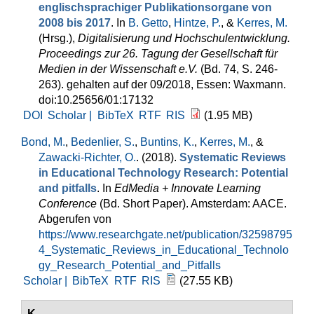
englischsprachiger Publikationsorgane von
2008 bis 2017
. In
B. Getto
,
Hintze, P.
, &
Kerres, M.
(Hrsg.)
,
Digitalisierung und Hochschulentwicklung.
Proceedings zur 26. Tagung der Gesellschaft für
Medien in der Wissenschaft e.V.
(Bd. 74, S. 246-
263). gehalten auf der 09/2018, Essen: Waxmann.
doi:10.25656/01:17132
DOI
Scholar |
BibTeX
RTF
RIS
(1.95 MB)
Bond, M.
,
Bedenlier, S.
,
Buntins, K.
,
Kerres, M.
, &
Zawacki-Richter, O.
. (2018).
Systematic Reviews
in Educational Technology Research: Potential
and pitfalls
. In
EdMedia + Innovate Learning
Conference
(Bd. Short Paper). Amsterdam: AACE.
Abgerufen von
https://www.researchgate.net/publication/32598795
4_Systematic_Reviews_in_Educational_Technolo
gy_Research_Potential_and_Pitfalls
Scholar |
BibTeX
RTF
RIS
(27.55 KB)
K