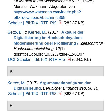
für Medien in der Wissenschaft e.V.
(S. 13-25).
Münster: Waxmann. Abgerufen von
https://www.waxmann.com/index.php?
eID=download&buchnr=3868
Scholar |
BibTeX
RTF
RIS
(282.87 KB)
Getto, B.
, &
Kerres, M.
. (2017).
Akteure der
Digitalisierung im Hochschulsystem:
Modernisierung oder Profilierung?
.
Zeitschrift für
Hochschulentwicklung
,
12
(1).
doi:https://doi.org/10.3217/zfhe-12-01/07
DOI
Scholar |
BibTeX
RTF
RIS
(634.5 KB)
K
Kerres, M
. (2017).
Argumentationsfiguren der
Digitalisierung
.
Beruflicher Bildungsweg
,
58
(7).
Scholar |
BibTeX
RTF
RIS
(863.67 KB)
H