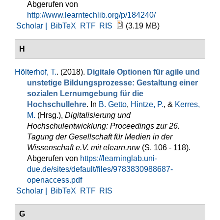
Abgerufen von
http://www.learntechlib.org/p/184240/
Scholar |
BibTeX
RTF
RIS
(3.19 MB)
H
Hölterhof, T.
. (2018).
Digitale Optionen für agile und
unstetige Bildungsprozesse: Gestaltung einer
sozialen Lernumgebung für die
Hochschullehre
. In
B. Getto
,
Hintze, P.
, &
Kerres,
M.
(Hrsg.)
,
Digitalisierung und
Hochschulentwicklung: Proceedings zur 26.
Tagung der Gesellschaft für Medien in der
Wissenschaft e.V. mit elearn.nrw
(S. 106 - 118).
Abgerufen von
https://learninglab.uni-
due.de/sites/default/files/9783830988687-
openaccess.pdf
Scholar |
BibTeX
RTF
RIS
G