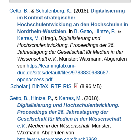
Getto, B.
, &
Schulenburg, K.
. (2018).
Digitalisierung
im Kontext strategischer
Hochschulentwicklung an den Hochschulen in
Nordrhein-Westfalen
. In
B. Getto
,
Hintze, P.
, &
Kerres, M.
(Hrsg.)
,
Digitalisierung und
Hochschulentwicklung. Proceedings der 26.
Jahrestagung der Gesellschaft für Medien in der
Wissenschaft e.V.
. Münster: Waxmann. Abgerufen
von
https://learninglab.uni-
due.de/sites/default/files/9783830988687-
openaccess.pdf
Scholar |
BibTeX
RTF
RIS
(8.96 MB)
Getto, B.
,
Hintze, P.
, &
Kerres, M.
. (2018).
Digitalisierung und Hochschulentwicklung.
Proceedings der 26. Jahrestagung der
Gesellschaft für Medien in der Wissenschaft
e.V.
.
Medien in der Wissenschaft
. Münster:
Waxmann. Abgerufen von
http://www.waxmann.com/buch3868