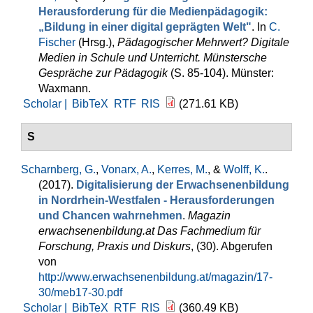
Herausforderung für die Medienpädagogik:
„Bildung in einer digital geprägten Welt"
. In
C.
Fischer
(Hrsg.)
,
Pädagogischer Mehrwert? Digitale
Medien in Schule und Unterricht. Münstersche
Gespräche zur Pädagogik
(S. 85-104). Münster:
Waxmann.
Scholar |
BibTeX
RTF
RIS
(271.61 KB)
S
Scharnberg, G.
,
Vonarx, A.
,
Kerres, M.
, &
Wolff, K.
.
(2017).
Digitalisierung der Erwachsenenbildung
in Nordrhein-Westfalen - Herausforderungen
und Chancen wahrnehmen
.
Magazin
erwachsenenbildung.at Das Fachmedium für
Forschung, Praxis und Diskurs
, (30). Abgerufen
von
http://www.erwachsenenbildung.at/magazin/17-
30/meb17-30.pdf
Scholar |
BibTeX
RTF
RIS
(360.49 KB)