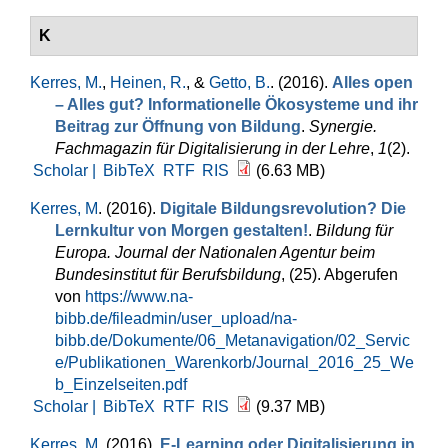
K
Kerres, M.
,
Heinen, R.
, &
Getto, B.
. (2016).
Alles open
– Alles gut? Informationelle Ökosysteme und ihr
Beitrag zur Öffnung von Bildung
.
Synergie.
Fachmagazin für Digitalisierung in der Lehre
,
1
(2).
Scholar |
BibTeX
RTF
RIS
(6.63 MB)
Kerres, M
. (2016).
Digitale Bildungsrevolution? Die
Lernkultur von Morgen gestalten!
.
Bildung für
Europa. Journal der Nationalen Agentur beim
Bundesinstitut für Berufsbildung
, (25). Abgerufen
von
https://www.na-
bibb.de/fileadmin/user_upload/na-
bibb.de/Dokumente/06_Metanavigation/02_Servic
e/Publikationen_Warenkorb/Journal_2016_25_We
b_Einzelseiten.pdf
Scholar |
BibTeX
RTF
RIS
(9.37 MB)
Kerres, M
. (2016).
E-Learning oder Digitalisierung in