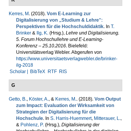
Kerres, M
. (2018).
Vom E-Learning zur
Digitalisierung von „Studium & Lehre“:
Perspektiven für die Hochschuldidaktik
. In
T.
Brinker
&
Ilg, K.
(Hrsg.)
,
Lehre und Digitalisierung.
5. Forum Hochschullehre und E-Learning-
Konferenz – 25.10.2016
. Bielefeld:
Universitätsverlag Webler. Abgerufen von
https://www.universitaetsverlagwebler.de/brinker-
ilg-2018
Scholar |
BibTeX
RTF
RIS
G
Getto, B.
,
Köster, A.
, &
Kerres, M.
. (2018).
Vom Output
zum Impact: Evaluation der Wirksamkeit von
Strategien der Digitalisierung für die
Hochschule
. In
S. Harris-Huemmert
,
Mitterauer, L.
,
&
Pohlenz, P.
(Hrsg.)
,
Digitalisierung der