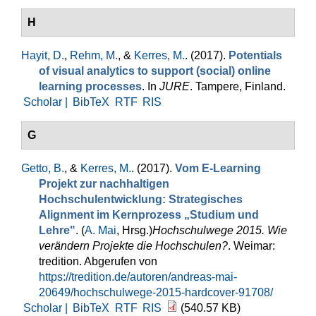
H
Hayit, D.
,
Rehm, M.
, &
Kerres, M.
. (2017).
Potentials
of visual analytics to support (social) online
learning processes
. In
JURE
. Tampere, Finland.
Scholar |
BibTeX
RTF
RIS
G
Getto, B.
, &
Kerres, M.
. (2017).
Vom E-Learning
Projekt zur nachhaltigen
Hochschulentwicklung: Strategisches
Alignment im Kernprozess „Studium und
Lehre"
. (
A. Mai
, Hrsg.
)
Hochschulwege 2015. Wie
verändern Projekte die Hochschulen?
. Weimar:
tredition. Abgerufen von
https://tredition.de/autoren/andreas-mai-
20649/hochschulwege-2015-hardcover-91708/
Scholar |
BibTeX
RTF
RIS
(540.57 KB)