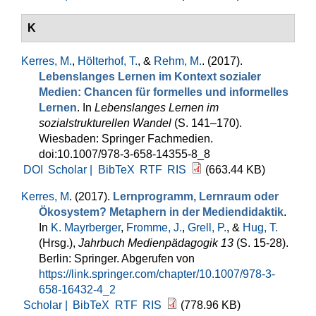
K
Kerres, M.
,
Hölterhof, T.
, &
Rehm, M.
. (2017).
Lebenslanges Lernen im Kontext sozialer
Medien: Chancen für formelles und informelles
Lernen
. In
Lebenslanges Lernen im
sozialstrukturellen Wandel
(S. 141–170).
Wiesbaden: Springer Fachmedien.
doi:10.1007/978-3-658-14355-8_8
DOI
Scholar |
BibTeX
RTF
RIS
(663.44 KB)
Kerres, M
. (2017).
Lernprogramm, Lernraum oder
Ökosystem? Metaphern in der Mediendidaktik
.
In
K. Mayrberger
,
Fromme, J.
,
Grell, P.
, &
Hug, T.
(Hrsg.)
,
Jahrbuch Medienpädagogik 13
(S. 15-28).
Berlin: Springer. Abgerufen von
https://link.springer.com/chapter/10.1007/978-3-
658-16432-4_2
Scholar |
BibTeX
RTF
RIS
(778.96 KB)