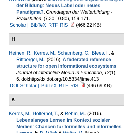
der Bildung: Neues Label oder neues
Paradigma?
.
Grundlagen der Weiterbildung -
Praxishilfen
, (7.30.10.80), 159-171.
Scholar |
BibTeX
RTF
RIS
(466.22 KB)
H
Heinen, R.
,
Kerres, M.
,
Scharnberg, G.
,
Blees, I.
, &
Rittberger, M.
. (2016).
A federated reference
structure for open informational ecosystems
.
Journal of Interactive Media in Education
,
13
(1), 1-
6. doi:http://dx.doi.org/10.5334/jime.413
DOI
Scholar |
BibTeX
RTF
RIS
(496.69 KB)
K
Kerres, M.
,
Hölterhof, T.
, &
Rehm, M.
. (2016).
Lebenslanges Lernen im Kontext sozialer
Medien: Chancen für formelles und informelles