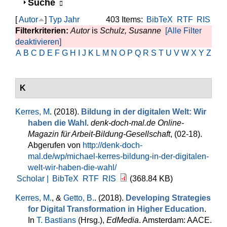
Anzeigen
Suche
[
Autor
]
Typ
Jahr
403 Items:
BibTeX
RTF
RIS
Filterkriterien:
Autor
is
Schulz, Susanne
[Alle Filter
deaktivieren]
A
B
C
D
E
F
G
H
I
J
K
L
M
N
O
P
Q
R
S
T
U
V
W
X
Y
Z
K
Kerres, M
. (2018).
Bildung in der digitalen Welt: Wir
haben die Wahl
.
denk-doch-mal.de Online-
Magazin für Arbeit-Bildung-Gesellschaft
, (02-18).
Abgerufen von
http://denk-doch-
mal.de/wp/michael-kerres-bildung-in-der-digitalen-
welt-wir-haben-die-wahl/
Scholar |
BibTeX
RTF
RIS
(368.84 KB)
Kerres, M.
, &
Getto, B.
. (2018).
Developing Strategies
for Digital Transformation in Higher Education
.
In
T. Bastians
(Hrsg.)
,
EdMedia
. Amsterdam: AACE.