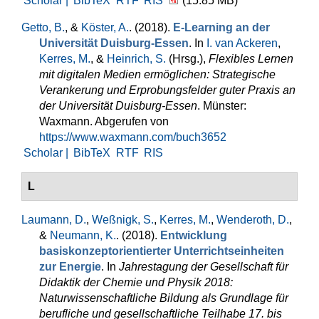
Scholar |
BibTeX
RTF
RIS
(15.85 MB)
Getto, B.
, &
Köster, A.
. (2018).
E-Learning an der
Universität Duisburg-Essen
. In
I. van Ackeren
,
Kerres, M.
, &
Heinrich, S.
(Hrsg.)
,
Flexibles Lernen
mit digitalen Medien ermöglichen: Strategische
Verankerung und Erprobungsfelder guter Praxis an
der Universität Duisburg-Essen
. Münster:
Waxmann. Abgerufen von
https://www.waxmann.com/buch3652
Scholar |
BibTeX
RTF
RIS
L
Laumann, D.
,
Weßnigk, S.
,
Kerres, M.
,
Wenderoth, D.
,
&
Neumann, K.
. (2018).
Entwicklung
basiskonzeptorientierter Unterrichtseinheiten
zur Energie
. In
Jahrestagung der Gesellschaft für
Didaktik der Chemie und Physik 2018:
Naturwissenschaftliche Bildung als Grundlage für
berufliche und gesellschaftliche Teilhabe 17. bis