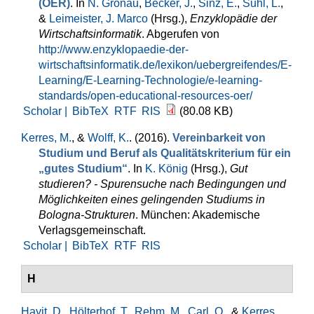
(OER)
. In
N. Gronau
,
Becker, J.
,
Sinz, E.
,
Suhl, L.
,
&
Leimeister, J. Marco
(Hrsg.)
,
Enzyklopädie der
Wirtschaftsinformatik
. Abgerufen von
http://www.enzyklopaedie-der-
wirtschaftsinformatik.de/lexikon/uebergreifendes/E-
Learning/E-Learning-Technologie/e-learning-
standards/open-educational-resources-oer/
Scholar |
BibTeX
RTF
RIS
(80.08 KB)
Kerres, M.
, &
Wolff, K.
. (2016).
Vereinbarkeit von
Studium und Beruf als Qualitätskriterium für ein
„gutes Studium“
. In
K. König
(Hrsg.)
,
Gut
studieren? - Spurensuche nach Bedingungen und
Möglichkeiten eines gelingenden Studiums in
Bologna-Strukturen
. München: Akademische
Verlagsgemeinschaft.
Scholar |
BibTeX
RTF
RIS
H
Hayit, D.
,
Hölterhof, T.
,
Rehm, M.
,
Carl, O.
, &
Kerres,