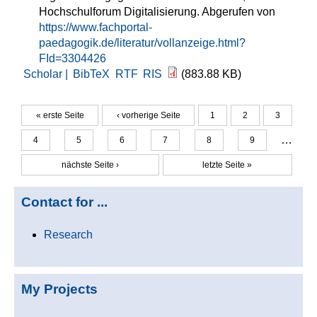
Hochschulforum Digitalisierung. Abgerufen von
https://www.fachportal-
paedagogik.de/literatur/vollanzeige.html?
FId=3304426
Scholar |
BibTeX
RTF
RIS
(883.88 KB)
« erste Seite
‹ vorherige Seite
1
2
3
Seiten
…
4
5
6
7
8
9
nächste Seite ›
letzte Seite »
Contact for ...
Research
My Projects