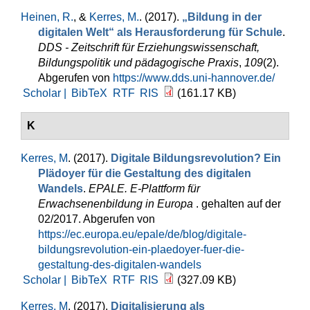
Heinen, R.
, &
Kerres, M.
. (2017).
„Bildung in der
digitalen Welt“ als Herausforderung für Schule
.
DDS - Zeitschrift für Erziehungswissenschaft,
Bildungspolitik und pädagogische Praxis
,
109
(2).
Abgerufen von
https://www.dds.uni-hannover.de/
Scholar |
BibTeX
RTF
RIS
(161.17 KB)
K
Kerres, M
. (2017).
Digitale Bildungsrevolution? Ein
Plädoyer für die Gestaltung des digitalen
Wandels
.
EPALE. E-Plattform für
Erwachsenenbildung in Europa
. gehalten auf der
02/2017. Abgerufen von
https://ec.europa.eu/epale/de/blog/digitale-
bildungsrevolution-ein-plaedoyer-fuer-die-
gestaltung-des-digitalen-wandels
Scholar |
BibTeX
RTF
RIS
(327.09 KB)
Kerres, M
. (2017).
Digitalisierung als