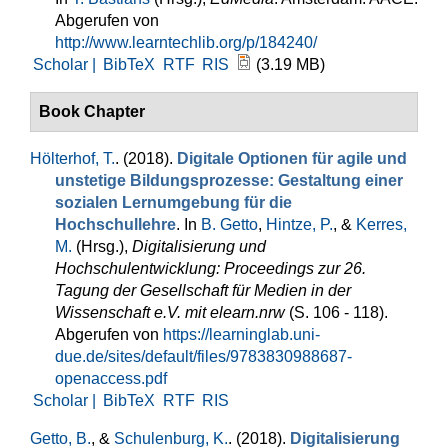
Abgerufen von
http://www.learntechlib.org/p/184240/
Scholar |
BibTeX
RTF
RIS
(3.19 MB)
Book Chapter
Hölterhof, T.
. (2018).
Digitale Optionen für agile und
unstetige Bildungsprozesse: Gestaltung einer
sozialen Lernumgebung für die
Hochschullehre
. In
B. Getto
,
Hintze, P.
, &
Kerres,
M.
(Hrsg.)
,
Digitalisierung und
Hochschulentwicklung: Proceedings zur 26.
Tagung der Gesellschaft für Medien in der
Wissenschaft e.V. mit elearn.nrw
(S. 106 - 118).
Abgerufen von
https://learninglab.uni-
due.de/sites/default/files/9783830988687-
openaccess.pdf
Scholar |
BibTeX
RTF
RIS
Getto, B.
, &
Schulenburg, K.
. (2018).
Digitalisierung