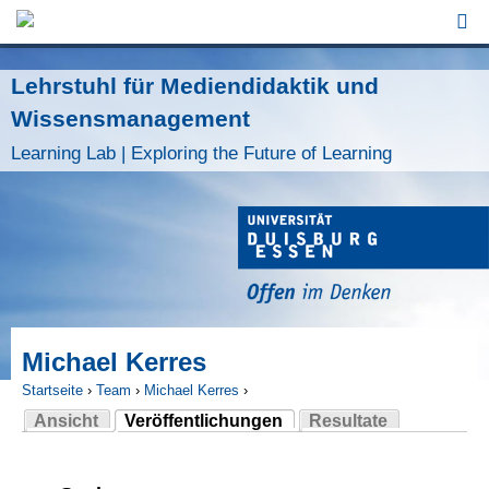
Jump to Navigation
Lehrstuhl für Mediendidaktik und
Wissensmanagement
Learning Lab | Exploring the Future of Learning
Michael Kerres
Startseite
›
Team
›
Michael Kerres
›
Ansicht
Veröffentlichungen
Resultate
Sie sind hier
(aktiver Reiter)
Haupt-Reiter