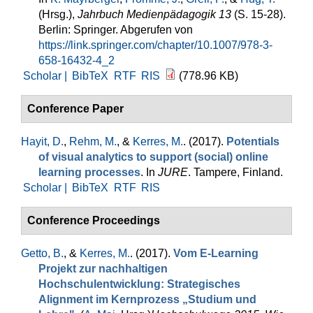
(Hrsg.)
,
Jahrbuch Medienpädagogik 13
(S. 15-28).
Berlin: Springer. Abgerufen von
https://link.springer.com/chapter/10.1007/978-3-
658-16432-4_2
Scholar |
BibTeX
RTF
RIS
(778.96 KB)
Conference Paper
Hayit, D.
,
Rehm, M.
, &
Kerres, M.
. (2017).
Potentials
of visual analytics to support (social) online
learning processes
. In
JURE
. Tampere, Finland.
Scholar |
BibTeX
RTF
RIS
Conference Proceedings
Getto, B.
, &
Kerres, M.
. (2017).
Vom E-Learning
Projekt zur nachhaltigen
Hochschulentwicklung: Strategisches
Alignment im Kernprozess „Studium und