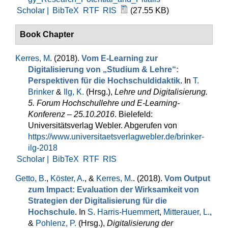
Scholar |
BibTeX
RTF
RIS
(27.55 KB)
Book Chapter
Kerres, M
. (2018).
Vom E-Learning zur
Digitalisierung von „Studium & Lehre“:
Perspektiven für die Hochschuldidaktik
. In
T.
Brinker
&
Ilg, K.
(Hrsg.)
,
Lehre und Digitalisierung.
5. Forum Hochschullehre und E-Learning-
Konferenz – 25.10.2016
. Bielefeld:
Universitätsverlag Webler. Abgerufen von
https://www.universitaetsverlagwebler.de/brinker-
ilg-2018
Scholar |
BibTeX
RTF
RIS
Getto, B.
,
Köster, A.
, &
Kerres, M.
. (2018).
Vom Output
zum Impact: Evaluation der Wirksamkeit von
Strategien der Digitalisierung für die
Hochschule
. In
S. Harris-Huemmert
,
Mitterauer, L.
,
&
Pohlenz, P.
(Hrsg.)
,
Digitalisierung der