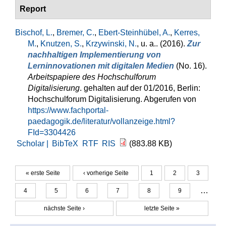
Report
Bischof, L.
,
Bremer, C.
,
Ebert-Steinhübel, A.
,
Kerres,
M.
,
Knutzen, S.
,
Krzywinski, N.
, u. a.
. (2016).
Zur
nachhaltigen Implementierung von
Lerninnovationen mit digitalen Medien
(No. 16).
Arbeitspapiere des Hochschulforum
Digitalisierung
. gehalten auf der 01/2016, Berlin:
Hochschulforum Digitalisierung. Abgerufen von
https://www.fachportal-
paedagogik.de/literatur/vollanzeige.html?
FId=3304426
Scholar |
BibTeX
RTF
RIS
(883.88 KB)
« erste Seite
‹ vorherige Seite
1
2
3
Seiten
…
4
5
6
7
8
9
nächste Seite ›
letzte Seite »