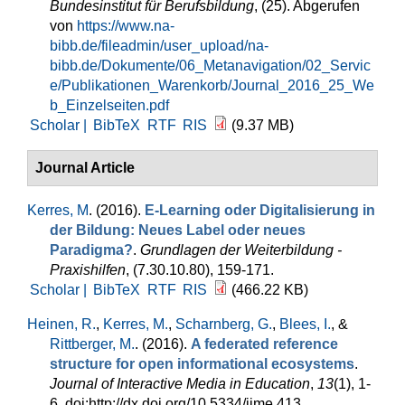
Bundesinstitut für Berufsbildung
, (25). Abgerufen
von
https://www.na-
bibb.de/fileadmin/user_upload/na-
bibb.de/Dokumente/06_Metanavigation/02_Servic
e/Publikationen_Warenkorb/Journal_2016_25_We
b_Einzelseiten.pdf
Scholar |
BibTeX
RTF
RIS
(9.37 MB)
Journal Article
Kerres, M
. (2016).
E-Learning oder Digitalisierung in
der Bildung: Neues Label oder neues
Paradigma?
.
Grundlagen der Weiterbildung -
Praxishilfen
, (7.30.10.80), 159-171.
Scholar |
BibTeX
RTF
RIS
(466.22 KB)
Heinen, R.
,
Kerres, M.
,
Scharnberg, G.
,
Blees, I.
, &
Rittberger, M.
. (2016).
A federated reference
structure for open informational ecosystems
.
Journal of Interactive Media in Education
,
13
(1), 1-
6. doi:http://dx.doi.org/10.5334/jime.413