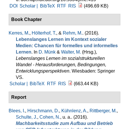
DOI
Scholar |
BibTeX
RTF
RIS
(496.69 KB)
Book Chapter
Kerres, M.
,
Hölterhof, T.
, &
Rehm, M.
. (2016).
Lebenslanges Lernen im Kontext sozialer
Medien: Chancen für formelles und informelles
Lernen
. In
D. Münk
&
Walter, M.
(Hrsg.)
,
Lebenslanges Lernen im sozialstrukturellen
Wandel - Herausforderungen, Bedingungen,
Entwicklungsperspektiven
. Wiesbaden: Springer
VS.
Scholar |
BibTeX
RTF
RIS
(663.44 KB)
Report
Blees, I.
,
Hirschmann, D.
,
Kühnlenz, A.
,
Rittberger, M.
,
Schulte, J.
,
Cohen, N.
, u. a.
. (2016).
Machbarkeitsstudie zum Aufbau und Betrieb