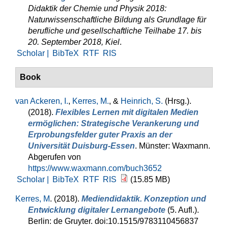
Didaktik der Chemie und Physik 2018:
Naturwissenschaftliche Bildung als Grundlage für
berufliche und gesellschaftliche Teilhabe 17. bis
20. September 2018, Kiel
.
Scholar |
BibTeX
RTF
RIS
Book
van Ackeren, I.
,
Kerres, M.
, &
Heinrich, S.
(Hrsg.)
.
(2018).
Flexibles Lernen mit digitalen Medien
ermöglichen: Strategische Verankerung und
Erprobungsfelder guter Praxis an der
Universität Duisburg-Essen
. Münster: Waxmann.
Abgerufen von
https://www.waxmann.com/buch3652
Scholar |
BibTeX
RTF
RIS
(15.85 MB)
Kerres, M
. (2018).
Mediendidaktik. Konzeption und
Entwicklung digitaler Lernangebote
(5. Aufl.).
Berlin: de Gruyter. doi:10.1515/9783110456837