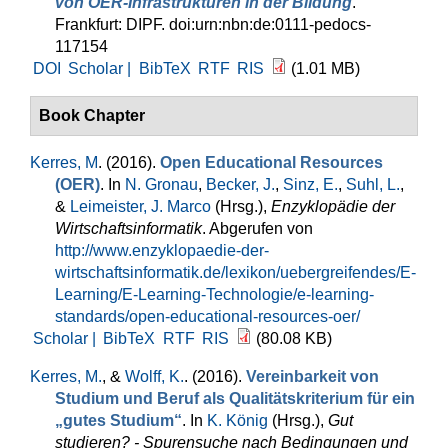
von OER-Infrastrukturen in der Bildung
.
Frankfurt: DIPF. doi:urn:nbn:de:0111-pedocs-
117154
DOI
Scholar |
BibTeX
RTF
RIS
(1.01 MB)
Book Chapter
Kerres, M
. (2016).
Open Educational Resources
(OER)
. In
N. Gronau
,
Becker, J.
,
Sinz, E.
,
Suhl, L.
,
&
Leimeister, J. Marco
(Hrsg.)
,
Enzyklopädie der
Wirtschaftsinformatik
. Abgerufen von
http://www.enzyklopaedie-der-
wirtschaftsinformatik.de/lexikon/uebergreifendes/E-
Learning/E-Learning-Technologie/e-learning-
standards/open-educational-resources-oer/
Scholar |
BibTeX
RTF
RIS
(80.08 KB)
Kerres, M.
, &
Wolff, K.
. (2016).
Vereinbarkeit von
Studium und Beruf als Qualitätskriterium für ein
„gutes Studium“
. In
K. König
(Hrsg.)
,
Gut
studieren? - Spurensuche nach Bedingungen und