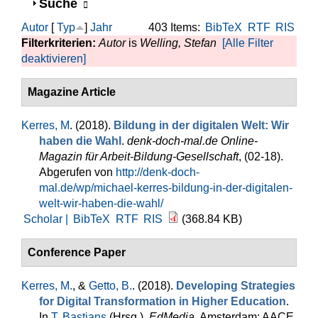
Anzeigen
Suche
Autor
[
Typ
]
Jahr
403 Items:
BibTeX
RTF
RIS
Filterkriterien:
Autor
is
Welling, Stefan
[Alle Filter
deaktivieren]
Magazine Article
Kerres, M
. (2018).
Bildung in der digitalen Welt: Wir
haben die Wahl
.
denk-doch-mal.de Online-
Magazin für Arbeit-Bildung-Gesellschaft
, (02-18).
Abgerufen von
http://denk-doch-
mal.de/wp/michael-kerres-bildung-in-der-digitalen-
welt-wir-haben-die-wahl/
Scholar |
BibTeX
RTF
RIS
(368.84 KB)
Conference Paper
Kerres, M.
, &
Getto, B.
. (2018).
Developing Strategies
for Digital Transformation in Higher Education
.
In
T. Bastians
(Hrsg.)
,
EdMedia
. Amsterdam: AACE.