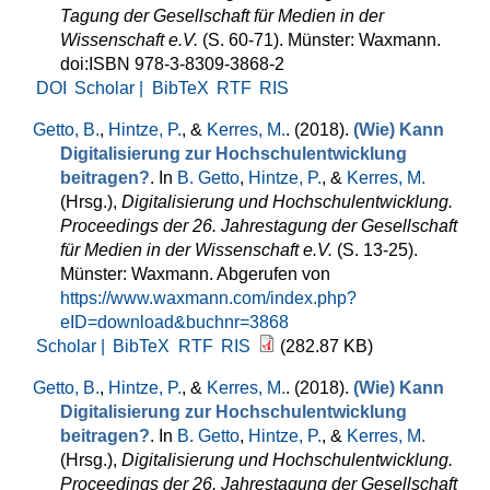
Tagung der Gesellschaft für Medien in der
Wissenschaft e.V.
(S. 60-71). Münster: Waxmann.
doi:ISBN 978-3-8309-3868-2
DOI
Scholar |
BibTeX
RTF
RIS
Getto, B.
,
Hintze, P.
, &
Kerres, M.
. (2018).
(Wie) Kann
Digitalisierung zur Hochschulentwicklung
beitragen?
. In
B. Getto
,
Hintze, P.
, &
Kerres, M.
(Hrsg.)
,
Digitalisierung und Hochschulentwicklung.
Proceedings der 26. Jahrestagung der Gesellschaft
für Medien in der Wissenschaft e.V.
(S. 13-25).
Münster: Waxmann. Abgerufen von
https://www.waxmann.com/index.php?
eID=download&buchnr=3868
Scholar |
BibTeX
RTF
RIS
(282.87 KB)
Getto, B.
,
Hintze, P.
, &
Kerres, M.
. (2018).
(Wie) Kann
Digitalisierung zur Hochschulentwicklung
beitragen?
. In
B. Getto
,
Hintze, P.
, &
Kerres, M.
(Hrsg.)
,
Digitalisierung und Hochschulentwicklung.
Proceedings der 26. Jahrestagung der Gesellschaft