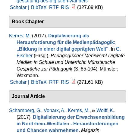
gestaltung-des-digitalen-wandels
Scholar |
BibTeX
RTF
RIS
(327.09 KB)
Book Chapter
Kerres, M
. (2017).
Digitalisierung als
Herausforderung für die Medienpädagogik:
„Bildung in einer digital geprägten Welt"
. In
C.
Fischer
(Hrsg.)
,
Pädagogischer Mehrwert? Digitale
Medien in Schule und Unterricht. Münstersche
Gespräche zur Pädagogik
(S. 85-104). Münster:
Waxmann.
Scholar |
BibTeX
RTF
RIS
(271.61 KB)
Journal Article
Scharnberg, G.
,
Vonarx, A.
,
Kerres, M.
, &
Wolff, K.
.
(2017).
Digitalisierung der Erwachsenenbildung
in Nordrhein-Westfalen - Herausforderungen
und Chancen wahrnehmen
.
Magazin