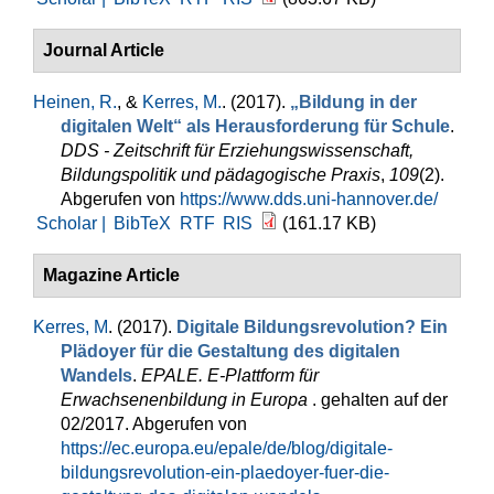
Journal Article
Heinen, R.
, &
Kerres, M.
. (2017).
„Bildung in der
digitalen Welt“ als Herausforderung für Schule
.
DDS - Zeitschrift für Erziehungswissenschaft,
Bildungspolitik und pädagogische Praxis
,
109
(2).
Abgerufen von
https://www.dds.uni-hannover.de/
Scholar |
BibTeX
RTF
RIS
(161.17 KB)
Magazine Article
Kerres, M
. (2017).
Digitale Bildungsrevolution? Ein
Plädoyer für die Gestaltung des digitalen
Wandels
.
EPALE. E-Plattform für
Erwachsenenbildung in Europa
. gehalten auf der
02/2017. Abgerufen von
https://ec.europa.eu/epale/de/blog/digitale-
bildungsrevolution-ein-plaedoyer-fuer-die-