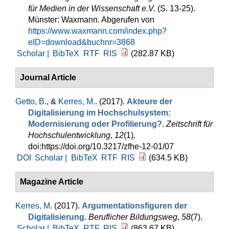
für Medien in der Wissenschaft e.V.
(S. 13-25).
Münster: Waxmann. Abgerufen von
https://www.waxmann.com/index.php?
eID=download&buchnr=3868
Scholar |
BibTeX
RTF
RIS
(282.87 KB)
Journal Article
Getto, B.
, &
Kerres, M.
. (2017).
Akteure der
Digitalisierung im Hochschulsystem:
Modernisierung oder Profilierung?
.
Zeitschrift für
Hochschulentwicklung
,
12
(1).
doi:https://doi.org/10.3217/zfhe-12-01/07
DOI
Scholar |
BibTeX
RTF
RIS
(634.5 KB)
Magazine Article
Kerres, M
. (2017).
Argumentationsfiguren der
Digitalisierung
.
Beruflicher Bildungsweg
,
58
(7).
Scholar |
BibTeX
RTF
RIS
(863.67 KB)