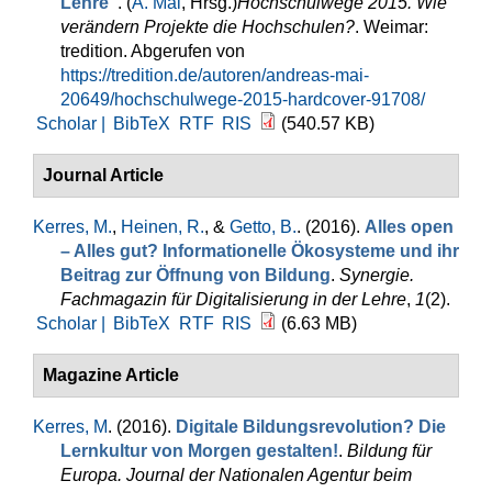
Lehre"
. (
A. Mai
, Hrsg.
)
Hochschulwege 2015. Wie
verändern Projekte die Hochschulen?
. Weimar:
tredition. Abgerufen von
https://tredition.de/autoren/andreas-mai-
20649/hochschulwege-2015-hardcover-91708/
Scholar |
BibTeX
RTF
RIS
(540.57 KB)
Journal Article
Kerres, M.
,
Heinen, R.
, &
Getto, B.
. (2016).
Alles open
– Alles gut? Informationelle Ökosysteme und ihr
Beitrag zur Öffnung von Bildung
.
Synergie.
Fachmagazin für Digitalisierung in der Lehre
,
1
(2).
Scholar |
BibTeX
RTF
RIS
(6.63 MB)
Magazine Article
Kerres, M
. (2016).
Digitale Bildungsrevolution? Die
Lernkultur von Morgen gestalten!
.
Bildung für
Europa. Journal der Nationalen Agentur beim