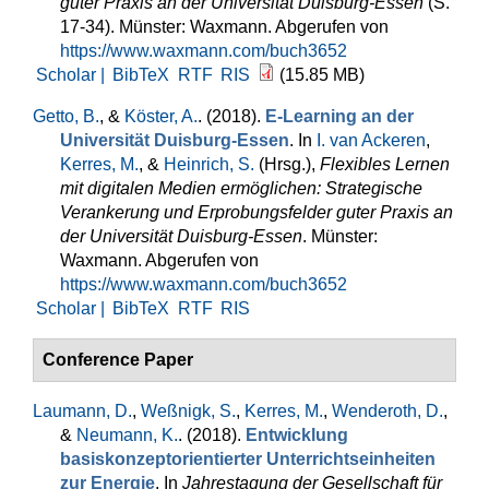
guter Praxis an der Universität Duisburg-Essen
(S.
17-34). Münster: Waxmann. Abgerufen von
https://www.waxmann.com/buch3652
Scholar |
BibTeX
RTF
RIS
(15.85 MB)
Getto, B.
, &
Köster, A.
. (2018).
E-Learning an der
Universität Duisburg-Essen
. In
I. van Ackeren
,
Kerres, M.
, &
Heinrich, S.
(Hrsg.)
,
Flexibles Lernen
mit digitalen Medien ermöglichen: Strategische
Verankerung und Erprobungsfelder guter Praxis an
der Universität Duisburg-Essen
. Münster:
Waxmann. Abgerufen von
https://www.waxmann.com/buch3652
Scholar |
BibTeX
RTF
RIS
Conference Paper
Laumann, D.
,
Weßnigk, S.
,
Kerres, M.
,
Wenderoth, D.
,
&
Neumann, K.
. (2018).
Entwicklung
basiskonzeptorientierter Unterrichtseinheiten
zur Energie
. In
Jahrestagung der Gesellschaft für