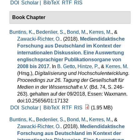
DOI
Scholar |
BibTeX
RTF
RIS
Book Chapter
Buntins, K.
,
Bedenlier, S.
,
Bond, M.
,
Kerres, M.
, &
Zawacki-Richter, O.
. (2018).
Mediendidaktische
Forschung aus Deutschland im Kontext der
internationalen Diskussion. Eine Auswertung
englischsprachiger Publikationsorgane von
2008 bis 2017
. In
B. Getto
,
Hintze, P.
, &
Kerres, M.
(Hrsg.)
,
Digitalisierung und Hochschulentwicklung.
Proceedings zur 26. Tagung der Gesellschaft für
Medien in der Wissenschaft e.V.
(Bd. 74, S. 246-
263). gehalten auf der 09/2018, Essen: Waxmann.
doi:10.25656/01:17132
DOI
Scholar |
BibTeX
RTF
RIS
(1.95 MB)
Buntins, K.
,
Bedenlier, S.
,
Bond, M.
,
Kerres, M.
, &
Zawacki-Richter, O.
. (2018).
Mediendidaktische
Forschung aus Deutschland im Kontext der