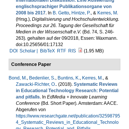
internationalen Diskussion. Eine Auswertung
englischsprachiger Publikationsorgane von
2008 bis 2017
. In
B. Getto
,
Hintze, P.
, &
Kerres, M.
(Hrsg.)
,
Digitalisierung und Hochschulentwicklung.
Proceedings zur 26. Tagung der Gesellschaft für
Medien in der Wissenschaft e.V.
(Bd. 74, S. 246-
263). gehalten auf der 09/2018, Essen: Waxmann.
doi:10.25656/01:17132
DOI
Scholar |
BibTeX
RTF
RIS
(1.95 MB)
Conference Paper
Bond, M.
,
Bedenlier, S.
,
Buntins, K.
,
Kerres, M.
, &
Zawacki-Richter, O.
. (2018).
Systematic Reviews
in Educational Technology Research: Potential
and pitfalls
. In
EdMedia + Innovate Learning
Conference
(Bd. Short Paper). Amsterdam: AACE.
Abgerufen von
https://www.researchgate.net/publication/32598795
4_Systematic_Reviews_in_Educational_Technolo
gy_Research_Potential_and_Pitfalls