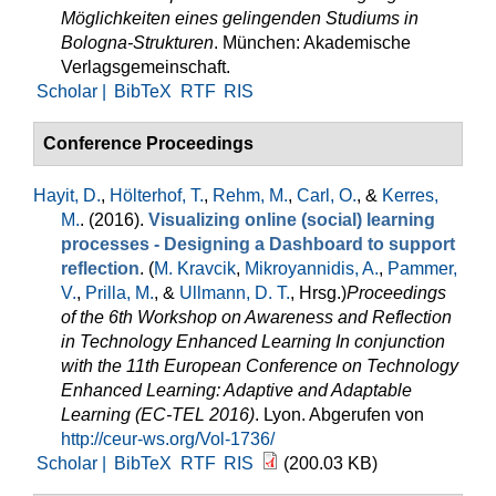
Möglichkeiten eines gelingenden Studiums in
Bologna-Strukturen
. München: Akademische
Verlagsgemeinschaft.
Scholar |
BibTeX
RTF
RIS
Conference Proceedings
Hayit, D.
,
Hölterhof, T.
,
Rehm, M.
,
Carl, O.
, &
Kerres,
M.
. (2016).
Visualizing online (social) learning
processes - Designing a Dashboard to support
reflection
. (
M. Kravcik
,
Mikroyannidis, A.
,
Pammer,
V.
,
Prilla, M.
, &
Ullmann, D. T.
, Hrsg.
)
Proceedings
of the 6th Workshop on Awareness and Reflection
in Technology Enhanced Learning In conjunction
with the 11th European Conference on Technology
Enhanced Learning: Adaptive and Adaptable
Learning (EC-TEL 2016)
. Lyon. Abgerufen von
http://ceur-ws.org/Vol-1736/
Scholar |
BibTeX
RTF
RIS
(200.03 KB)