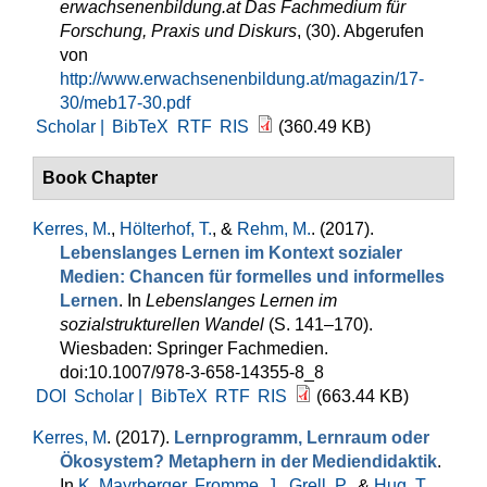
erwachsenenbildung.at Das Fachmedium für
Forschung, Praxis und Diskurs
, (30). Abgerufen
von
http://www.erwachsenenbildung.at/magazin/17-
30/meb17-30.pdf
Scholar |
BibTeX
RTF
RIS
(360.49 KB)
Book Chapter
Kerres, M.
,
Hölterhof, T.
, &
Rehm, M.
. (2017).
Lebenslanges Lernen im Kontext sozialer
Medien: Chancen für formelles und informelles
Lernen
. In
Lebenslanges Lernen im
sozialstrukturellen Wandel
(S. 141–170).
Wiesbaden: Springer Fachmedien.
doi:10.1007/978-3-658-14355-8_8
DOI
Scholar |
BibTeX
RTF
RIS
(663.44 KB)
Kerres, M
. (2017).
Lernprogramm, Lernraum oder
Ökosystem? Metaphern in der Mediendidaktik
.
In
K. Mayrberger
,
Fromme, J.
,
Grell, P.
, &
Hug, T.