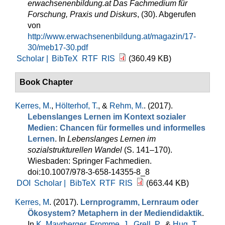
erwachsenenbildung.at Das Fachmedium für
Forschung, Praxis und Diskurs
, (30). Abgerufen
von
http://www.erwachsenenbildung.at/magazin/17-
30/meb17-30.pdf
Scholar |
BibTeX
RTF
RIS
(360.49 KB)
Book Chapter
Kerres, M.
,
Hölterhof, T.
, &
Rehm, M.
. (2017).
Lebenslanges Lernen im Kontext sozialer
Medien: Chancen für formelles und informelles
Lernen
. In
Lebenslanges Lernen im
sozialstrukturellen Wandel
(S. 141–170).
Wiesbaden: Springer Fachmedien.
doi:10.1007/978-3-658-14355-8_8
DOI
Scholar |
BibTeX
RTF
RIS
(663.44 KB)
Kerres, M
. (2017).
Lernprogramm, Lernraum oder
Ökosystem? Metaphern in der Mediendidaktik
.
In
K. Mayrberger
,
Fromme, J.
,
Grell, P.
, &
Hug, T.