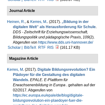
Journal Article
Heinen, R.
, &
Kerres, M.
. (2017).
„Bildung in der
digitalen Welt“ als Herausforderung für Schule
.
DDS - Zeitschrift für Erziehungswissenschaft,
Bildungspolitik und pädagogische Praxis
,
109
(2).
Abgerufen von
https://www.dds.uni-hannover.de/
Scholar |
BibTeX
RTF
RIS
(161.17 KB)
Magazine Article
Kerres, M
. (2017).
Digitale Bildungsrevolution? Ein
Plädoyer für die Gestaltung des digitalen
Wandels
.
EPALE. E-Plattform für
Erwachsenenbildung in Europa
. gehalten auf der
02/2017. Abgerufen von
https://ec.europa.eu/epale/de/blog/digitale-
bildungsrevolution-ein-plaedoyer-fuer-die-