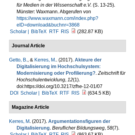
für Medien in der Wissenschaft e.V.
(S. 13-25).
Münster: Waxmann. Abgerufen von
https://www.waxmann.com/index.php?
eID=download&buchnr=3868
Scholar |
BibTeX
RTF
RIS
(282.87 KB)
Journal Article
Getto, B.
, &
Kerres, M.
. (2017).
Akteure der
Digitalisierung im Hochschulsystem:
Modernisierung oder Profilierung?
.
Zeitschrift für
Hochschulentwicklung
,
12
(1).
doi:https://doi.org/10.3217/zfhe-12-01/07
DOI
Scholar |
BibTeX
RTF
RIS
(634.5 KB)
Magazine Article
Kerres, M
. (2017).
Argumentationsfiguren der
Digitalisierung
.
Beruflicher Bildungsweg
,
58
(7).
Scholar |
BibTeX
RTF
RIS
(863.67 KB)