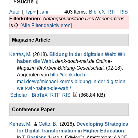
Anzeigen
Suche
Autor
[
Typ
]
Jahr
403 Items:
BibTeX
RTF
RIS
Filterkriterien:
Anfangsbuchstabe Des Nachnamens
is
Q
[Alle Filter deaktivieren]
Magazine Article
Kerres, M
. (2018).
Bildung in der digitalen Welt: Wir
haben die Wahl
.
denk-doch-mal.de Online-
Magazin für Arbeit-Bildung-Gesellschaft
, (02-18).
Abgerufen von
http://denk-doch-
mal.de/wp/michael-kerres-bildung-in-der-digitalen-
welt-wir-haben-die-wahl/
Scholar |
BibTeX
RTF
RIS
(368.84 KB)
Conference Paper
Kerres, M.
, &
Getto, B.
. (2018).
Developing Strategies
for Digital Transformation in Higher Education
.
In
T. Bastians
(Hrsg.)
,
EdMedia
. Amsterdam: AACE.