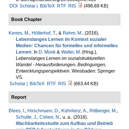
DOI
Scholar |
BibTeX
RTF
RIS
(496.69 KB)
Book Chapter
Kerres, M.
,
Hölterhof, T.
, &
Rehm, M.
. (2016).
Lebenslanges Lernen im Kontext sozialer
Medien: Chancen für formelles und informelles
Lernen
. In
D. Münk
&
Walter, M.
(Hrsg.)
,
Lebenslanges Lernen im sozialstrukturellen
Wandel - Herausforderungen, Bedingungen,
Entwicklungsperspektiven
. Wiesbaden: Springer
VS.
Scholar |
BibTeX
RTF
RIS
(663.44 KB)
Report
Blees, I.
,
Hirschmann, D.
,
Kühnlenz, A.
,
Rittberger, M.
,
Schulte, J.
,
Cohen, N.
, u. a.
. (2016).
Machbarkeitsstudie zum Aufbau und Betrieb