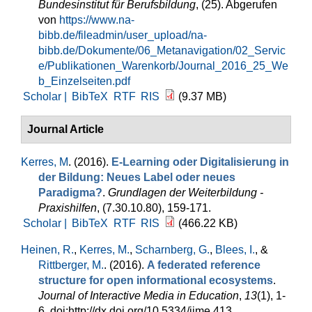
Bundesinstitut für Berufsbildung
, (25). Abgerufen
von
https://www.na-
bibb.de/fileadmin/user_upload/na-
bibb.de/Dokumente/06_Metanavigation/02_Servic
e/Publikationen_Warenkorb/Journal_2016_25_We
b_Einzelseiten.pdf
Scholar |
BibTeX
RTF
RIS
(9.37 MB)
Journal Article
Kerres, M
. (2016).
E-Learning oder Digitalisierung in
der Bildung: Neues Label oder neues
Paradigma?
.
Grundlagen der Weiterbildung -
Praxishilfen
, (7.30.10.80), 159-171.
Scholar |
BibTeX
RTF
RIS
(466.22 KB)
Heinen, R.
,
Kerres, M.
,
Scharnberg, G.
,
Blees, I.
, &
Rittberger, M.
. (2016).
A federated reference
structure for open informational ecosystems
.
Journal of Interactive Media in Education
,
13
(1), 1-
6. doi:http://dx.doi.org/10.5334/jime.413