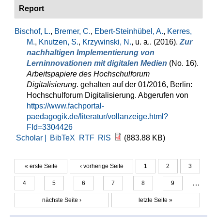
Report
Bischof, L.
,
Bremer, C.
,
Ebert-Steinhübel, A.
,
Kerres,
M.
,
Knutzen, S.
,
Krzywinski, N.
, u. a.
. (2016).
Zur
nachhaltigen Implementierung von
Lerninnovationen mit digitalen Medien
(No. 16).
Arbeitspapiere des Hochschulforum
Digitalisierung
. gehalten auf der 01/2016, Berlin:
Hochschulforum Digitalisierung. Abgerufen von
https://www.fachportal-
paedagogik.de/literatur/vollanzeige.html?
FId=3304426
Scholar |
BibTeX
RTF
RIS
(883.88 KB)
« erste Seite
‹ vorherige Seite
1
2
3
Seiten
…
4
5
6
7
8
9
nächste Seite ›
letzte Seite »