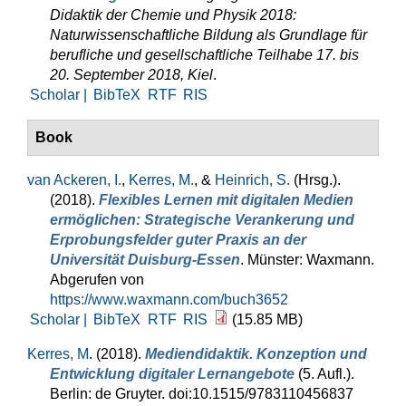
Didaktik der Chemie und Physik 2018:
Naturwissenschaftliche Bildung als Grundlage für
berufliche und gesellschaftliche Teilhabe 17. bis
20. September 2018, Kiel
.
Scholar |
BibTeX
RTF
RIS
Book
van Ackeren, I.
,
Kerres, M.
, &
Heinrich, S.
(Hrsg.)
.
(2018).
Flexibles Lernen mit digitalen Medien
ermöglichen: Strategische Verankerung und
Erprobungsfelder guter Praxis an der
Universität Duisburg-Essen
. Münster: Waxmann.
Abgerufen von
https://www.waxmann.com/buch3652
Scholar |
BibTeX
RTF
RIS
(15.85 MB)
Kerres, M
. (2018).
Mediendidaktik. Konzeption und
Entwicklung digitaler Lernangebote
(5. Aufl.).
Berlin: de Gruyter. doi:10.1515/9783110456837