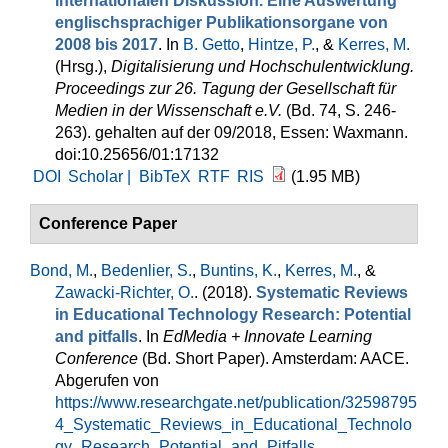
internationalen Diskussion. Eine Auswertung
englischsprachiger Publikationsorgane von
2008 bis 2017
. In
B. Getto
,
Hintze, P.
, &
Kerres, M.
(Hrsg.)
,
Digitalisierung und Hochschulentwicklung.
Proceedings zur 26. Tagung der Gesellschaft für
Medien in der Wissenschaft e.V.
(Bd. 74, S. 246-
263). gehalten auf der 09/2018, Essen: Waxmann.
doi:10.25656/01:17132
DOI
Scholar |
BibTeX
RTF
RIS
(1.95 MB)
Conference Paper
Bond, M.
,
Bedenlier, S.
,
Buntins, K.
,
Kerres, M.
, &
Zawacki-Richter, O.
. (2018).
Systematic Reviews
in Educational Technology Research: Potential
and pitfalls
. In
EdMedia + Innovate Learning
Conference
(Bd. Short Paper). Amsterdam: AACE.
Abgerufen von
https://www.researchgate.net/publication/32598795
4_Systematic_Reviews_in_Educational_Technolo
gy_Research_Potential_and_Pitfalls