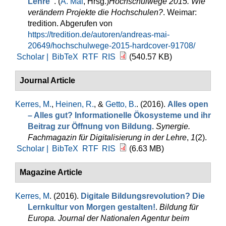
Lehre"
. (
A. Mai
, Hrsg.
)
Hochschulwege 2015. Wie
verändern Projekte die Hochschulen?
. Weimar:
tredition. Abgerufen von
https://tredition.de/autoren/andreas-mai-
20649/hochschulwege-2015-hardcover-91708/
Scholar |
BibTeX
RTF
RIS
(540.57 KB)
Journal Article
Kerres, M.
,
Heinen, R.
, &
Getto, B.
. (2016).
Alles open
– Alles gut? Informationelle Ökosysteme und ihr
Beitrag zur Öffnung von Bildung
.
Synergie.
Fachmagazin für Digitalisierung in der Lehre
,
1
(2).
Scholar |
BibTeX
RTF
RIS
(6.63 MB)
Magazine Article
Kerres, M
. (2016).
Digitale Bildungsrevolution? Die
Lernkultur von Morgen gestalten!
.
Bildung für
Europa. Journal der Nationalen Agentur beim