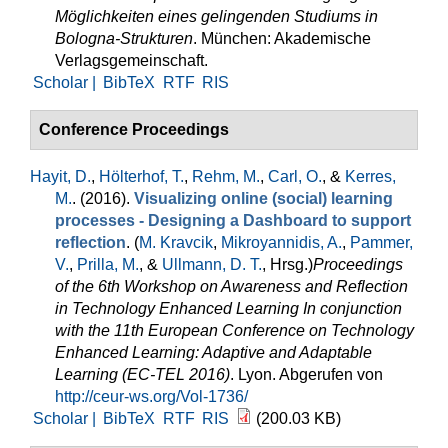
Möglichkeiten eines gelingenden Studiums in
Bologna-Strukturen
. München: Akademische
Verlagsgemeinschaft.
Scholar |
BibTeX
RTF
RIS
Conference Proceedings
Hayit, D.
,
Hölterhof, T.
,
Rehm, M.
,
Carl, O.
, &
Kerres,
M.
. (2016).
Visualizing online (social) learning
processes - Designing a Dashboard to support
reflection
. (
M. Kravcik
,
Mikroyannidis, A.
,
Pammer,
V.
,
Prilla, M.
, &
Ullmann, D. T.
, Hrsg.
)
Proceedings
of the 6th Workshop on Awareness and Reflection
in Technology Enhanced Learning In conjunction
with the 11th European Conference on Technology
Enhanced Learning: Adaptive and Adaptable
Learning (EC-TEL 2016)
. Lyon. Abgerufen von
http://ceur-ws.org/Vol-1736/
Scholar |
BibTeX
RTF
RIS
(200.03 KB)