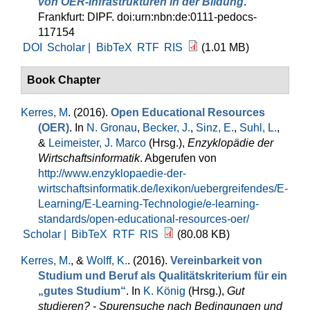
von OER-Infrastrukturen in der Bildung
.
Frankfurt: DIPF. doi:urn:nbn:de:0111-pedocs-
117154
DOI
Scholar |
BibTeX
RTF
RIS
(1.01 MB)
Book Chapter
Kerres, M
. (2016).
Open Educational Resources
(OER)
. In
N. Gronau
,
Becker, J.
,
Sinz, E.
,
Suhl, L.
,
&
Leimeister, J. Marco
(Hrsg.)
,
Enzyklopädie der
Wirtschaftsinformatik
. Abgerufen von
http://www.enzyklopaedie-der-
wirtschaftsinformatik.de/lexikon/uebergreifendes/E-
Learning/E-Learning-Technologie/e-learning-
standards/open-educational-resources-oer/
Scholar |
BibTeX
RTF
RIS
(80.08 KB)
Kerres, M.
, &
Wolff, K.
. (2016).
Vereinbarkeit von
Studium und Beruf als Qualitätskriterium für ein
„gutes Studium“
. In
K. König
(Hrsg.)
,
Gut
studieren? - Spurensuche nach Bedingungen und