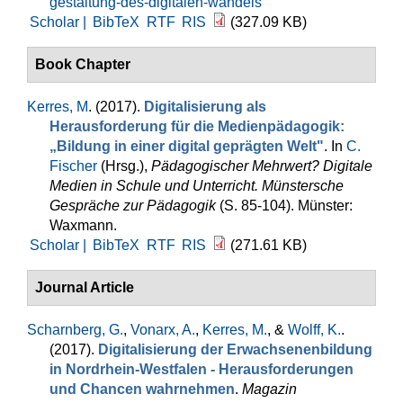
gestaltung-des-digitalen-wandels
Scholar |
BibTeX
RTF
RIS
(327.09 KB)
Book Chapter
Kerres, M
. (2017).
Digitalisierung als
Herausforderung für die Medienpädagogik:
„Bildung in einer digital geprägten Welt"
. In
C.
Fischer
(Hrsg.)
,
Pädagogischer Mehrwert? Digitale
Medien in Schule und Unterricht. Münstersche
Gespräche zur Pädagogik
(S. 85-104). Münster:
Waxmann.
Scholar |
BibTeX
RTF
RIS
(271.61 KB)
Journal Article
Scharnberg, G.
,
Vonarx, A.
,
Kerres, M.
, &
Wolff, K.
.
(2017).
Digitalisierung der Erwachsenenbildung
in Nordrhein-Westfalen - Herausforderungen
und Chancen wahrnehmen
.
Magazin