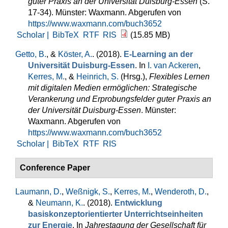
guter Praxis an der Universität Duisburg-Essen
(S.
17-34). Münster: Waxmann. Abgerufen von
https://www.waxmann.com/buch3652
Scholar |
BibTeX
RTF
RIS
(15.85 MB)
Getto, B.
, &
Köster, A.
. (2018).
E-Learning an der
Universität Duisburg-Essen
. In
I. van Ackeren
,
Kerres, M.
, &
Heinrich, S.
(Hrsg.)
,
Flexibles Lernen
mit digitalen Medien ermöglichen: Strategische
Verankerung und Erprobungsfelder guter Praxis an
der Universität Duisburg-Essen
. Münster:
Waxmann. Abgerufen von
https://www.waxmann.com/buch3652
Scholar |
BibTeX
RTF
RIS
Conference Paper
Laumann, D.
,
Weßnigk, S.
,
Kerres, M.
,
Wenderoth, D.
,
&
Neumann, K.
. (2018).
Entwicklung
basiskonzeptorientierter Unterrichtseinheiten
zur Energie
. In
Jahrestagung der Gesellschaft für