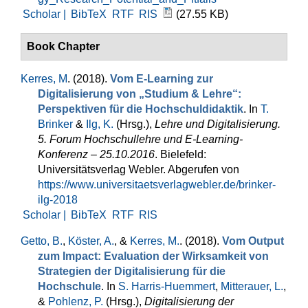
Scholar |
BibTeX
RTF
RIS
(27.55 KB)
Book Chapter
Kerres, M
. (2018).
Vom E-Learning zur
Digitalisierung von „Studium & Lehre“:
Perspektiven für die Hochschuldidaktik
. In
T.
Brinker
&
Ilg, K.
(Hrsg.)
,
Lehre und Digitalisierung.
5. Forum Hochschullehre und E-Learning-
Konferenz – 25.10.2016
. Bielefeld:
Universitätsverlag Webler. Abgerufen von
https://www.universitaetsverlagwebler.de/brinker-
ilg-2018
Scholar |
BibTeX
RTF
RIS
Getto, B.
,
Köster, A.
, &
Kerres, M.
. (2018).
Vom Output
zum Impact: Evaluation der Wirksamkeit von
Strategien der Digitalisierung für die
Hochschule
. In
S. Harris-Huemmert
,
Mitterauer, L.
,
&
Pohlenz, P.
(Hrsg.)
,
Digitalisierung der