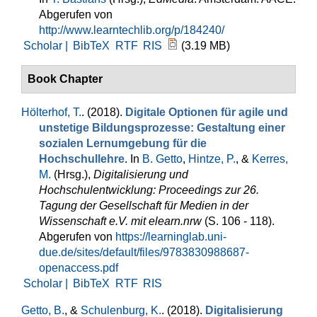
Abgerufen von
http://www.learntechlib.org/p/184240/
Scholar |
BibTeX
RTF
RIS
(3.19 MB)
Book Chapter
Hölterhof, T.
. (2018).
Digitale Optionen für agile und
unstetige Bildungsprozesse: Gestaltung einer
sozialen Lernumgebung für die
Hochschullehre
. In
B. Getto
,
Hintze, P.
, &
Kerres,
M.
(Hrsg.)
,
Digitalisierung und
Hochschulentwicklung: Proceedings zur 26.
Tagung der Gesellschaft für Medien in der
Wissenschaft e.V. mit elearn.nrw
(S. 106 - 118).
Abgerufen von
https://learninglab.uni-
due.de/sites/default/files/9783830988687-
openaccess.pdf
Scholar |
BibTeX
RTF
RIS
Getto, B.
, &
Schulenburg, K.
. (2018).
Digitalisierung