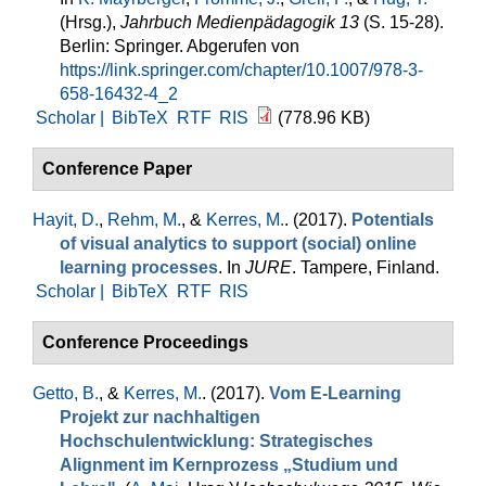
(Hrsg.)
,
Jahrbuch Medienpädagogik 13
(S. 15-28).
Berlin: Springer. Abgerufen von
https://link.springer.com/chapter/10.1007/978-3-
658-16432-4_2
Scholar |
BibTeX
RTF
RIS
(778.96 KB)
Conference Paper
Hayit, D.
,
Rehm, M.
, &
Kerres, M.
. (2017).
Potentials
of visual analytics to support (social) online
learning processes
. In
JURE
. Tampere, Finland.
Scholar |
BibTeX
RTF
RIS
Conference Proceedings
Getto, B.
, &
Kerres, M.
. (2017).
Vom E-Learning
Projekt zur nachhaltigen
Hochschulentwicklung: Strategisches
Alignment im Kernprozess „Studium und