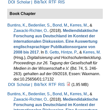
DOI
Scholar |
BibTeX
RTF
RIS
Book Chapter
Buntins, K.
,
Bedenlier, S.
,
Bond, M.
,
Kerres, M.
, &
Zawacki-Richter, O.
. (2018).
Mediendidaktische
Forschung aus Deutschland im Kontext der
internationalen Diskussion. Eine Auswertung
englischsprachiger Publikationsorgane von
2008 bis 2017
. In
B. Getto
,
Hintze, P.
, &
Kerres, M.
(Hrsg.)
,
Digitalisierung und Hochschulentwicklung.
Proceedings zur 26. Tagung der Gesellschaft für
Medien in der Wissenschaft e.V.
(Bd. 74, S. 246-
263). gehalten auf der 09/2018, Essen: Waxmann.
doi:10.25656/01:17132
DOI
Scholar |
BibTeX
RTF
RIS
(1.95 MB)
Buntins, K.
,
Bedenlier, S.
,
Bond, M.
,
Kerres, M.
, &
Zawacki-Richter, O.
. (2018).
Mediendidaktische
Forschung aus Deutschland im Kontext der