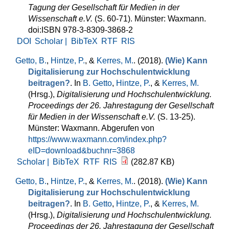
Tagung der Gesellschaft für Medien in der
Wissenschaft e.V.
(S. 60-71). Münster: Waxmann.
doi:ISBN 978-3-8309-3868-2
DOI
Scholar |
BibTeX
RTF
RIS
Getto, B.
,
Hintze, P.
, &
Kerres, M.
. (2018).
(Wie) Kann
Digitalisierung zur Hochschulentwicklung
beitragen?
. In
B. Getto
,
Hintze, P.
, &
Kerres, M.
(Hrsg.)
,
Digitalisierung und Hochschulentwicklung.
Proceedings der 26. Jahrestagung der Gesellschaft
für Medien in der Wissenschaft e.V.
(S. 13-25).
Münster: Waxmann. Abgerufen von
https://www.waxmann.com/index.php?
eID=download&buchnr=3868
Scholar |
BibTeX
RTF
RIS
(282.87 KB)
Getto, B.
,
Hintze, P.
, &
Kerres, M.
. (2018).
(Wie) Kann
Digitalisierung zur Hochschulentwicklung
beitragen?
. In
B. Getto
,
Hintze, P.
, &
Kerres, M.
(Hrsg.)
,
Digitalisierung und Hochschulentwicklung.
Proceedings der 26. Jahrestagung der Gesellschaft