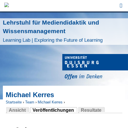
Jump to Navigation
Lehrstuhl für Mediendidaktik und
Wissensmanagement
Learning Lab | Exploring the Future of Learning
Michael Kerres
Startseite
›
Team
›
Michael Kerres
›
Ansicht
Veröffentlichungen
Resultate
Sie sind hier
(aktiver Reiter)
Haupt-Reiter