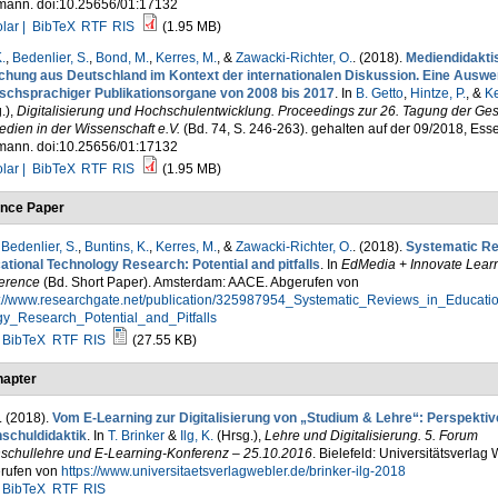
ann. doi:10.25656/01:17132
lar |
BibTeX
RTF
RIS
(1.95 MB)
.
,
Bedenlier, S.
,
Bond, M.
,
Kerres, M.
, &
Zawacki-Richter, O.
. (2018).
Mediendidakti
chung aus Deutschland im Kontext der internationalen Diskussion. Eine Auswe
ischsprachiger Publikationsorgane von 2008 bis 2017
. In
B. Getto
,
Hintze, P.
, &
Ke
.)
,
Digitalisierung und Hochschulentwicklung. Proceedings zur 26. Tagung der Ges
edien in der Wissenschaft e.V.
(Bd. 74, S. 246-263). gehalten auf der 09/2018, Ess
ann. doi:10.25656/01:17132
lar |
BibTeX
RTF
RIS
(1.95 MB)
nce Paper
,
Bedenlier, S.
,
Buntins, K.
,
Kerres, M.
, &
Zawacki-Richter, O.
. (2018).
Systematic Re
ational Technology Research: Potential and pitfalls
. In
EdMedia + Innovate Lear
erence
(Bd. Short Paper). Amsterdam: AACE. Abgerufen von
s://www.researchgate.net/publication/325987954_Systematic_Reviews_in_Educati
gy_Research_Potential_and_Pitfalls
BibTeX
RTF
RIS
(27.55 KB)
apter
. (2018).
Vom E-Learning zur Digitalisierung von „Studium & Lehre“: Perspektive
schuldidaktik
. In
T. Brinker
&
Ilg, K.
(Hrsg.)
,
Lehre und Digitalisierung. 5. Forum
schullehre und E-Learning-Konferenz – 25.10.2016
. Bielefeld: Universitätsverlag 
rufen von
https://www.universitaetsverlagwebler.de/brinker-ilg-2018
BibTeX
RTF
RIS