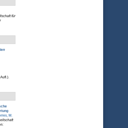
schaft für
r
ien
Aufl.).
sche
rtung
rres, M.
ellschaft
en: