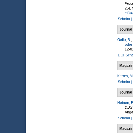
Proce
25).
eID=
Scholar |
Journal 
Getto, B.
,
oder 
12-0
DOI
Scho
Magazin
Kerres, M
Scholar |
Journal 
Heinen, R
DDS -
Abge
Scholar |
Magazin