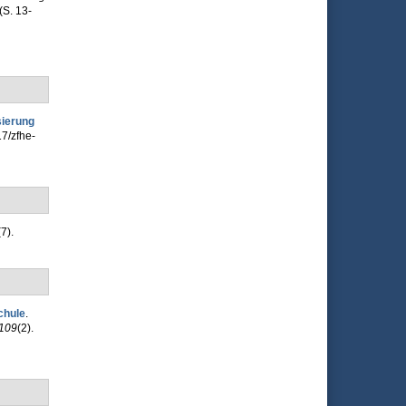
(S. 13-
sierung
17/zfhe-
(7).
chule
.
109
(2).