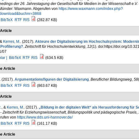
edings der 26. Jahrestagung der Gesellschaft für Medien in der Wissenschaft e.V.
 Münster: Waxmann. Abgerufen von
https://www.waxmann.com/index.php?
download&buchnr=3868
BibTeX
RTF
RIS
(282.87 KB)
Article
 &
Kerres, M.
. (2017).
Akteure der Digitalisierung im Hochschulsystem: Moderni
Profilierung?
.
Zeitschrift für Hochschulentwicklung
,
12
(1). doi:https://doi.org/10.32
1/07
lar |
BibTeX
RTF
RIS
(634.5 KB)
e Article
. (2017).
Argumentationsfiguren der Digitalisierung
.
Beruflicher Bildungsweg
,
58
BibTeX
RTF
RIS
(863.67 KB)
Article
.
, &
Kerres, M.
. (2017).
„Bildung in der digitalen Welt“ als Herausforderung für S
 Zeitschrift für Erziehungswissenschaft, Bildungspolitik und pädagogische Praxis
,
rufen von
https://www.dds.uni-hannover.de/
BibTeX
RTF
RIS
(161.17 KB)
e Article