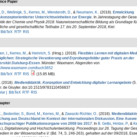
nce Paper
 D.
,
Weßnigk, S.
,
Kerres, M.
,
Wenderoth, D.
, &
Neumann, K.
. (2018).
Entwicklung
skonzeptorientierter Unterrichtseinheiten zur Energie
. In
Jahrestagung der Gesell
tik der Chemie und Physik 2018: Naturwissenschaftliche Bildung als Grundlage fü
liche und gesellschaftliche Teilhabe 17. bis 20. September 2018, Kiel
.
BibTeX
RTF
RIS
n, I.
,
Kerres, M.
, &
Heinrich, S.
(Hrsg.)
. (2018).
Flexibles Lernen mit digitalen Med
glichen: Strategische Verankerung und Erprobungsfelder guter Praxis an der
ersität Duisburg-Essen
. Münster: Waxmann. Abgerufen von
s://www.waxmann.com/buch3652
BibTeX
RTF
RIS
(15.85 MB)
. (2018).
Mediendidaktik. Konzeption und Entwicklung digitaler Lernangebote
(5. 
in: de Gruyter. doi:10.1515/9783110456837
lar |
BibTeX
RTF
RIS
apter
.
,
Bedenlier, S.
,
Bond, M.
,
Kerres, M.
, &
Zawacki-Richter, O.
. (2018).
Mediendidakti
chung aus Deutschland im Kontext der internationalen Diskussion. Eine Auswe
ischsprachiger Publikationsorgane von 2008 bis 2017
. In
B. Getto
,
Hintze, P.
, &
Ke
.)
,
Digitalisierung und Hochschulentwicklung. Proceedings zur 26. Tagung der Ges
edien in der Wissenschaft e.V.
(Bd. 74, S. 246-263). gehalten auf der 09/2018, Ess