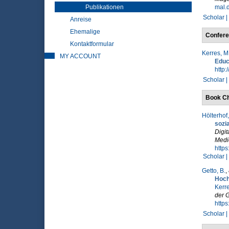
Publikationen
mal.d
Scholar |
Anreise
Ehemalige
Confere
Kontaktformular
Kerres, M
MY ACCOUNT
Educ
http:
Scholar |
Book Ch
Hölterhof,
sozi
Digit
Medie
https
Scholar |
Getto, B.
,
Hoch
Kerre
der G
https
Scholar |