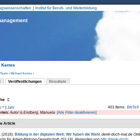
Jump to Navigation
ungswissenschaften
Institut für Berufs- und Weiterbildung
smanagement
 Kerres
Team
›
Michael Kerres
›
d hier
t
Veröffentlichungen
Resultate
(aktiver Reiter)
-Reiter
eigen
he
403 Items:
BibTeX
p
]
Jahr
erien:
Autor
is
Endberg, Manuela
[Alle Filter deaktivieren]
e Article
. (2018).
Bildung in der digitalen Welt: Wir haben die Wahl
.
denk-doch-mal.de Onl
in für Arbeit-Bildung-Gesellschaft
, (02-18). Abgerufen von
http://denk-doch-