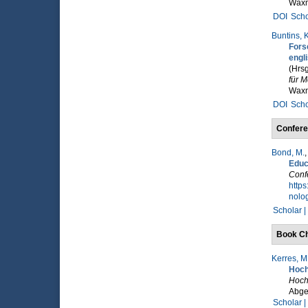
Waxm
DOI
Scho
Buntins, K
Fors
engl
(Hrsg
für M
Waxm
DOI
Scho
Confere
Bond, M.
Educ
Conf
http
nolo
Scholar |
Book Ch
Kerres, M
Hoch
Hoch
Abge
Scholar |