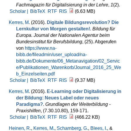
Fachmagazin für Digitalisierung in der Lehre
,
1
(2).
Scholar |
BibTeX
RTF
RIS
(6.63 MB)
Kerres, M
. (2016).
Digitale Bildungsrevolution? Die
Lernkultur von Morgen gestalten!
.
Bildung für
Europa. Journal der Nationalen Agentur beim
Bundesinstitut für Berufsbildung
, (25). Abgerufen
von
https://www.na-
bibb.de/fileadmin/user_upload/na-
bibb.de/Dokumente/06_Metanavigation/02_Servic
e/Publikationen_Warenkorb/Journal_2016_25_We
b_Einzelseiten.pdf
Scholar |
BibTeX
RTF
RIS
(9.37 MB)
Kerres, M
. (2016).
E-Learning oder Digitalisierung in
der Bildung: Neues Label oder neues
Paradigma?
.
Grundlagen der Weiterbildung -
Praxishilfen
, (7.30.10.80), 159-171.
Scholar |
BibTeX
RTF
RIS
(466.22 KB)
Heinen, R.
,
Kerres, M.
,
Scharnberg, G.
,
Blees, I.
, &