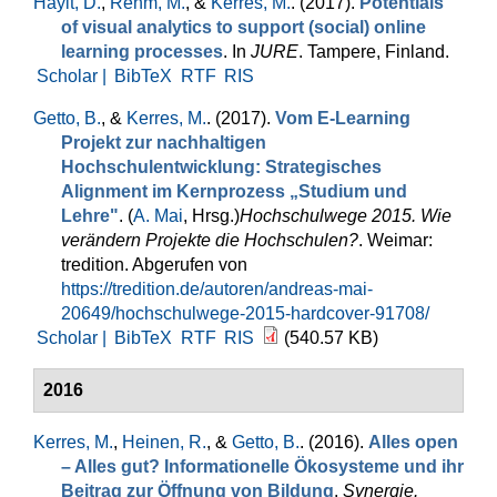
Hayit, D.
,
Rehm, M.
, &
Kerres, M.
. (2017).
Potentials
of visual analytics to support (social) online
learning processes
. In
JURE
. Tampere, Finland.
Scholar |
BibTeX
RTF
RIS
Getto, B.
, &
Kerres, M.
. (2017).
Vom E-Learning
Projekt zur nachhaltigen
Hochschulentwicklung: Strategisches
Alignment im Kernprozess „Studium und
Lehre"
. (
A. Mai
, Hrsg.
)
Hochschulwege 2015. Wie
verändern Projekte die Hochschulen?
. Weimar:
tredition. Abgerufen von
https://tredition.de/autoren/andreas-mai-
20649/hochschulwege-2015-hardcover-91708/
Scholar |
BibTeX
RTF
RIS
(540.57 KB)
2016
Kerres, M.
,
Heinen, R.
, &
Getto, B.
. (2016).
Alles open
– Alles gut? Informationelle Ökosysteme und ihr
Beitrag zur Öffnung von Bildung
.
Synergie.