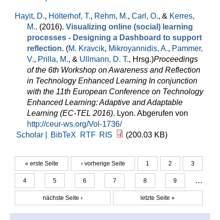
Hayit, D.
,
Hölterhof, T.
,
Rehm, M.
,
Carl, O.
, &
Kerres,
M.
. (2016).
Visualizing online (social) learning
processes - Designing a Dashboard to support
reflection
. (
M. Kravcik
,
Mikroyannidis, A.
,
Pammer,
V.
,
Prilla, M.
, &
Ullmann, D. T.
, Hrsg.
)
Proceedings
of the 6th Workshop on Awareness and Reflection
in Technology Enhanced Learning In conjunction
with the 11th European Conference on Technology
Enhanced Learning: Adaptive and Adaptable
Learning (EC-TEL 2016)
. Lyon. Abgerufen von
http://ceur-ws.org/Vol-1736/
Scholar |
BibTeX
RTF
RIS
(200.03 KB)
« erste Seite
‹ vorherige Seite
1
2
3
Seiten
…
4
5
6
7
8
9
nächste Seite ›
letzte Seite »