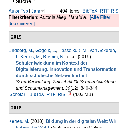
Anzeigen
Suche
Autor
Typ
[
Jahr
]
404 Items:
BibTeX
RTF
RIS
Filterkriterien:
Autor
is
Mieg, Harald A.
[Alle Filter
deaktivieren]
2019
Endberg, M.
,
Gageik, L.
,
Hasselkuß, M.
,
van Ackeren,
I.
,
Kerres, M.
,
Bremm, N.
, u. a.
. (2019).
Schulentwicklung im Kontext der
Digitalisierung. Innovation und Transformation
durch schulische Netzwerkarbeit
.
SchulVerwaltung. Zeitschrift für Schulentwicklung
und Schulmanagement
,
30
(12), 340-344.
Scholar |
BibTeX
RTF
RIS
(4.03 MB)
2018
Kerres, M
. (2018).
Bildung in der digitalen Welt: Wir
haben die Wahl
.
denk-doch-mal.de Online-