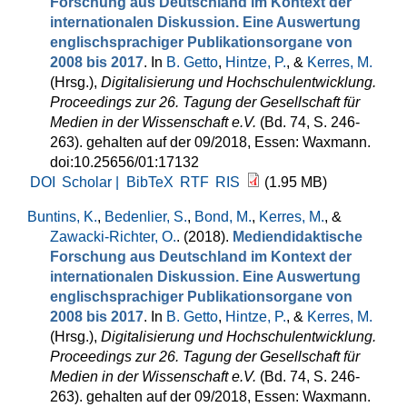
Forschung aus Deutschland im Kontext der
internationalen Diskussion. Eine Auswertung
englischsprachiger Publikationsorgane von
2008 bis 2017
. In
B. Getto
,
Hintze, P.
, &
Kerres, M.
(Hrsg.)
,
Digitalisierung und Hochschulentwicklung.
Proceedings zur 26. Tagung der Gesellschaft für
Medien in der Wissenschaft e.V.
(Bd. 74, S. 246-
263). gehalten auf der 09/2018, Essen: Waxmann.
doi:10.25656/01:17132
DOI
Scholar |
BibTeX
RTF
RIS
(1.95 MB)
Buntins, K.
,
Bedenlier, S.
,
Bond, M.
,
Kerres, M.
, &
Zawacki-Richter, O.
. (2018).
Mediendidaktische
Forschung aus Deutschland im Kontext der
internationalen Diskussion. Eine Auswertung
englischsprachiger Publikationsorgane von
2008 bis 2017
. In
B. Getto
,
Hintze, P.
, &
Kerres, M.
(Hrsg.)
,
Digitalisierung und Hochschulentwicklung.
Proceedings zur 26. Tagung der Gesellschaft für
Medien in der Wissenschaft e.V.
(Bd. 74, S. 246-
263). gehalten auf der 09/2018, Essen: Waxmann.