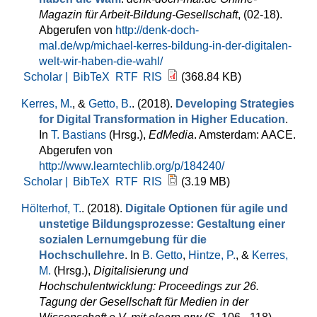
Magazin für Arbeit-Bildung-Gesellschaft
, (02-18).
Abgerufen von
http://denk-doch-
mal.de/wp/michael-kerres-bildung-in-der-digitalen-
welt-wir-haben-die-wahl/
Scholar |
BibTeX
RTF
RIS
(368.84 KB)
Kerres, M.
, &
Getto, B.
. (2018).
Developing Strategies
for Digital Transformation in Higher Education
.
In
T. Bastians
(Hrsg.)
,
EdMedia
. Amsterdam: AACE.
Abgerufen von
http://www.learntechlib.org/p/184240/
Scholar |
BibTeX
RTF
RIS
(3.19 MB)
Hölterhof, T.
. (2018).
Digitale Optionen für agile und
unstetige Bildungsprozesse: Gestaltung einer
sozialen Lernumgebung für die
Hochschullehre
. In
B. Getto
,
Hintze, P.
, &
Kerres,
M.
(Hrsg.)
,
Digitalisierung und
Hochschulentwicklung: Proceedings zur 26.
Tagung der Gesellschaft für Medien in der