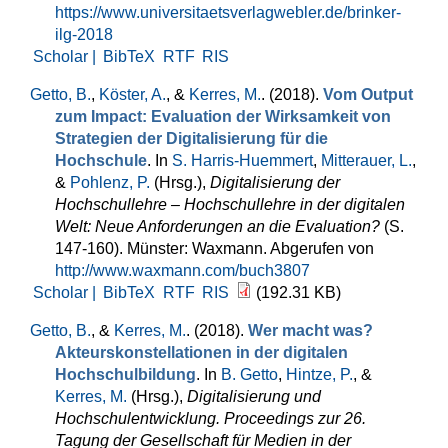
https://www.universitaetsverlagwebler.de/brinker-
ilg-2018
Scholar |
BibTeX
RTF
RIS
Getto, B.
,
Köster, A.
, &
Kerres, M.
. (2018).
Vom Output
zum Impact: Evaluation der Wirksamkeit von
Strategien der Digitalisierung für die
Hochschule
. In
S. Harris-Huemmert
,
Mitterauer, L.
,
&
Pohlenz, P.
(Hrsg.)
,
Digitalisierung der
Hochschullehre – Hochschullehre in der digitalen
Welt: Neue Anforderungen an die Evaluation?
(S.
147-160). Münster: Waxmann. Abgerufen von
http://www.waxmann.com/buch3807
Scholar |
BibTeX
RTF
RIS
(192.31 KB)
Getto, B.
, &
Kerres, M.
. (2018).
Wer macht was?
Akteurskonstellationen in der digitalen
Hochschulbildung
. In
B. Getto
,
Hintze, P.
, &
Kerres, M.
(Hrsg.)
,
Digitalisierung und
Hochschulentwicklung. Proceedings zur 26.
Tagung der Gesellschaft für Medien in der