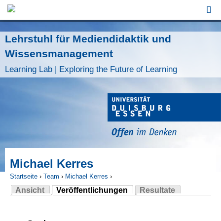
Jump to Navigation
Lehrstuhl für Mediendidaktik und
Wissensmanagement
Learning Lab | Exploring the Future of Learning
Michael Kerres
Startseite
›
Team
›
Michael Kerres
›
Ansicht
Veröffentlichungen
Resultate
Sie sind hier
(aktiver Reiter)
Haupt-Reiter