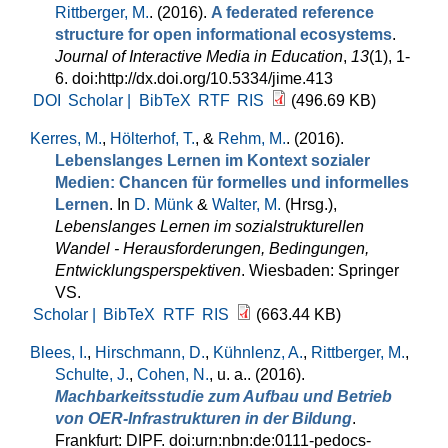
Rittberger, M.
. (2016).
A federated reference
structure for open informational ecosystems
.
Journal of Interactive Media in Education
,
13
(1), 1-
6. doi:http://dx.doi.org/10.5334/jime.413
DOI
Scholar |
BibTeX
RTF
RIS
(496.69 KB)
Kerres, M.
,
Hölterhof, T.
, &
Rehm, M.
. (2016).
Lebenslanges Lernen im Kontext sozialer
Medien: Chancen für formelles und informelles
Lernen
. In
D. Münk
&
Walter, M.
(Hrsg.)
,
Lebenslanges Lernen im sozialstrukturellen
Wandel - Herausforderungen, Bedingungen,
Entwicklungsperspektiven
. Wiesbaden: Springer
VS.
Scholar |
BibTeX
RTF
RIS
(663.44 KB)
Blees, I.
,
Hirschmann, D.
,
Kühnlenz, A.
,
Rittberger, M.
,
Schulte, J.
,
Cohen, N.
, u. a.
. (2016).
Machbarkeitsstudie zum Aufbau und Betrieb
von OER-Infrastrukturen in der Bildung
.
Frankfurt: DIPF. doi:urn:nbn:de:0111-pedocs-