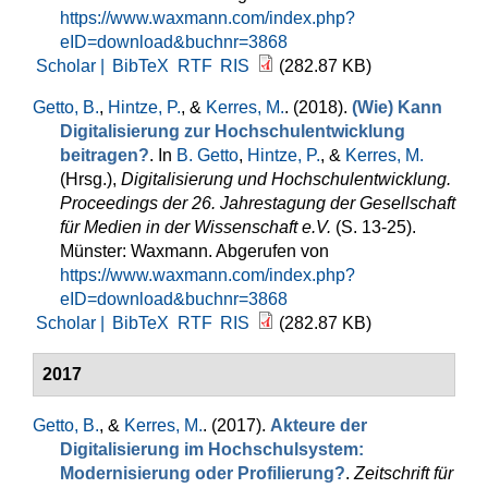
https://www.waxmann.com/index.php?
eID=download&buchnr=3868
Scholar |
BibTeX
RTF
RIS
(282.87 KB)
Getto, B.
,
Hintze, P.
, &
Kerres, M.
. (2018).
(Wie) Kann
Digitalisierung zur Hochschulentwicklung
beitragen?
. In
B. Getto
,
Hintze, P.
, &
Kerres, M.
(Hrsg.)
,
Digitalisierung und Hochschulentwicklung.
Proceedings der 26. Jahrestagung der Gesellschaft
für Medien in der Wissenschaft e.V.
(S. 13-25).
Münster: Waxmann. Abgerufen von
https://www.waxmann.com/index.php?
eID=download&buchnr=3868
Scholar |
BibTeX
RTF
RIS
(282.87 KB)
2017
Getto, B.
, &
Kerres, M.
. (2017).
Akteure der
Digitalisierung im Hochschulsystem:
Modernisierung oder Profilierung?
.
Zeitschrift für