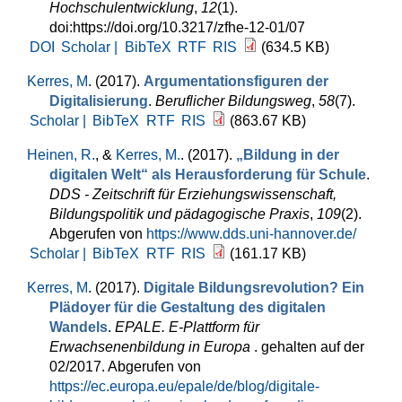
Hochschulentwicklung
,
12
(1).
doi:https://doi.org/10.3217/zfhe-12-01/07
DOI
Scholar |
BibTeX
RTF
RIS
(634.5 KB)
Kerres, M
. (2017).
Argumentationsfiguren der
Digitalisierung
.
Beruflicher Bildungsweg
,
58
(7).
Scholar |
BibTeX
RTF
RIS
(863.67 KB)
Heinen, R.
, &
Kerres, M.
. (2017).
„Bildung in der
digitalen Welt“ als Herausforderung für Schule
.
DDS - Zeitschrift für Erziehungswissenschaft,
Bildungspolitik und pädagogische Praxis
,
109
(2).
Abgerufen von
https://www.dds.uni-hannover.de/
Scholar |
BibTeX
RTF
RIS
(161.17 KB)
Kerres, M
. (2017).
Digitale Bildungsrevolution? Ein
Plädoyer für die Gestaltung des digitalen
Wandels
.
EPALE. E-Plattform für
Erwachsenenbildung in Europa
. gehalten auf der
02/2017. Abgerufen von
https://ec.europa.eu/epale/de/blog/digitale-