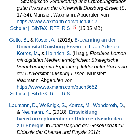
– Strategische Verankerung und Erprobungsfelder
guter Praxis an der Universität Duisburg-Essen
(S.
17-34). Münster: Waxmann. Abgerufen von
https://www.waxmann.com/buch3652
Scholar |
BibTeX
RTF
RIS
(15.85 MB)
Getto, B.
, &
Köster, A.
. (2018).
E-Learning an der
Universität Duisburg-Essen
. In
I. van Ackeren
,
Kerres, M.
, &
Heinrich, S.
(Hrsg.)
,
Flexibles Lernen
mit digitalen Medien ermöglichen: Strategische
Verankerung und Erprobungsfelder guter Praxis an
der Universität Duisburg-Essen
. Münster:
Waxmann. Abgerufen von
https://www.waxmann.com/buch3652
Scholar |
BibTeX
RTF
RIS
Laumann, D.
,
Weßnigk, S.
,
Kerres, M.
,
Wenderoth, D.
,
&
Neumann, K.
. (2018).
Entwicklung
basiskonzeptorientierter Unterrichtseinheiten
zur Energie
. In
Jahrestagung der Gesellschaft für
Didaktik der Chemie und Physik 2018: