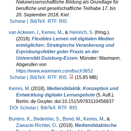
Naturwissenschaftliche Bildung als Grundlage für
berufliche und gesellschaftliche Teilhabe 17. bis
20. September 2018, Kiel
.
Scholar |
BibTeX
RTF
RIS
van Ackeren, I.
,
Kerres, M.
, &
Heinrich, S.
(Hrsg.)
.
(2018).
Flexibles Lernen mit digitalen Medien
ermöglichen: Strategische Verankerung und
Erprobungsfelder guter Praxis an der
Universität Duisburg-Essen
. Münster: Waxmann.
Abgerufen von
https://www.waxmann.com/buch3652
Scholar |
BibTeX
RTF
RIS
(15.85 MB)
Kerres, M
. (2018).
Mediendidaktik. Konzeption und
Entwicklung digitaler Lernangebote
(5. Aufl.).
Berlin: de Gruyter. doi:10.1515/9783110456837
DOI
Scholar |
BibTeX
RTF
RIS
Buntins, K.
,
Bedenlier, S.
,
Bond, M.
,
Kerres, M.
, &
Zawacki-Richter, O.
. (2018).
Mediendidaktische