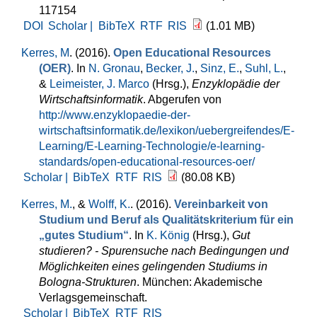
117154
DOI
Scholar |
BibTeX
RTF
RIS
(1.01 MB)
Kerres, M
. (2016).
Open Educational Resources
(OER)
. In
N. Gronau
,
Becker, J.
,
Sinz, E.
,
Suhl, L.
,
&
Leimeister, J. Marco
(Hrsg.)
,
Enzyklopädie der
Wirtschaftsinformatik
. Abgerufen von
http://www.enzyklopaedie-der-
wirtschaftsinformatik.de/lexikon/uebergreifendes/E-
Learning/E-Learning-Technologie/e-learning-
standards/open-educational-resources-oer/
Scholar |
BibTeX
RTF
RIS
(80.08 KB)
Kerres, M.
, &
Wolff, K.
. (2016).
Vereinbarkeit von
Studium und Beruf als Qualitätskriterium für ein
„gutes Studium“
. In
K. König
(Hrsg.)
,
Gut
studieren? - Spurensuche nach Bedingungen und
Möglichkeiten eines gelingenden Studiums in
Bologna-Strukturen
. München: Akademische
Verlagsgemeinschaft.
Scholar |
BibTeX
RTF
RIS