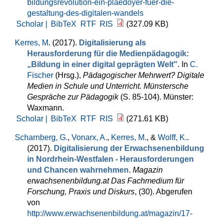
bildungsrevolution-ein-plaedoyer-fuer-die-
gestaltung-des-digitalen-wandels
Scholar |
BibTeX
RTF
RIS
(327.09 KB)
Kerres, M
. (2017).
Digitalisierung als
Herausforderung für die Medienpädagogik:
„Bildung in einer digital geprägten Welt"
. In
C.
Fischer
(Hrsg.)
,
Pädagogischer Mehrwert? Digitale
Medien in Schule und Unterricht. Münstersche
Gespräche zur Pädagogik
(S. 85-104). Münster:
Waxmann.
Scholar |
BibTeX
RTF
RIS
(271.61 KB)
Scharnberg, G.
,
Vonarx, A.
,
Kerres, M.
, &
Wolff, K.
.
(2017).
Digitalisierung der Erwachsenenbildung
in Nordrhein-Westfalen - Herausforderungen
und Chancen wahrnehmen
.
Magazin
erwachsenenbildung.at Das Fachmedium für
Forschung, Praxis und Diskurs
, (30). Abgerufen
von
http://www.erwachsenenbildung.at/magazin/17-