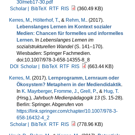
30/meb17-30.pdf
Scholar |
BibTeX
RTF
RIS
(360.49 KB)
Kerres, M.
,
Hölterhof, T.
, &
Rehm, M.
. (2017).
Lebenslanges Lernen im Kontext sozialer
Medien: Chancen für formelles und informelles
Lernen
. In
Lebenslanges Lernen im
sozialstrukturellen Wandel
(S. 141–170).
Wiesbaden: Springer Fachmedien.
doi:10.1007/978-3-658-14355-8_8
DOI
Scholar |
BibTeX
RTF
RIS
(663.44 KB)
Kerres, M
. (2017).
Lernprogramm, Lernraum oder
Ökosystem? Metaphern in der Mediendidaktik
.
In
K. Mayrberger
,
Fromme, J.
,
Grell, P.
, &
Hug, T.
(Hrsg.)
,
Jahrbuch Medienpädagogik 13
(S. 15-28).
Berlin: Springer. Abgerufen von
https://link.springer.com/chapter/10.1007/978-3-
658-16432-4_2
Scholar |
BibTeX
RTF
RIS
(778.96 KB)