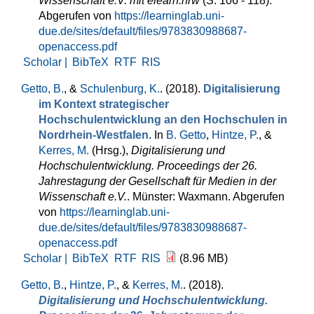
Wissenschaft e.V. mit elearn.nrw
(S. 106 - 118).
Abgerufen von
https://learninglab.uni-
due.de/sites/default/files/9783830988687-
openaccess.pdf
Scholar |
BibTeX
RTF
RIS
Getto, B.
, &
Schulenburg, K.
. (2018).
Digitalisierung
im Kontext strategischer
Hochschulentwicklung an den Hochschulen in
Nordrhein-Westfalen
. In
B. Getto
,
Hintze, P.
, &
Kerres, M.
(Hrsg.)
,
Digitalisierung und
Hochschulentwicklung. Proceedings der 26.
Jahrestagung der Gesellschaft für Medien in der
Wissenschaft e.V.
. Münster: Waxmann. Abgerufen
von
https://learninglab.uni-
due.de/sites/default/files/9783830988687-
openaccess.pdf
Scholar |
BibTeX
RTF
RIS
(8.96 MB)
Getto, B.
,
Hintze, P.
, &
Kerres, M.
. (2018).
Digitalisierung und Hochschulentwicklung.