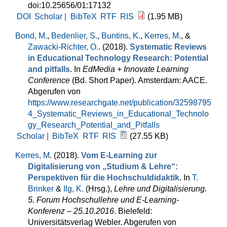
doi:10.25656/01:17132
DOI
Scholar |
BibTeX
RTF
RIS
(1.95 MB)
Bond, M.
,
Bedenlier, S.
,
Buntins, K.
,
Kerres, M.
, &
Zawacki-Richter, O.
. (2018).
Systematic Reviews
in Educational Technology Research: Potential
and pitfalls
. In
EdMedia + Innovate Learning
Conference
(Bd. Short Paper). Amsterdam: AACE.
Abgerufen von
https://www.researchgate.net/publication/32598795
4_Systematic_Reviews_in_Educational_Technolo
gy_Research_Potential_and_Pitfalls
Scholar |
BibTeX
RTF
RIS
(27.55 KB)
Kerres, M
. (2018).
Vom E-Learning zur
Digitalisierung von „Studium & Lehre“:
Perspektiven für die Hochschuldidaktik
. In
T.
Brinker
&
Ilg, K.
(Hrsg.)
,
Lehre und Digitalisierung.
5. Forum Hochschullehre und E-Learning-
Konferenz – 25.10.2016
. Bielefeld:
Universitätsverlag Webler. Abgerufen von