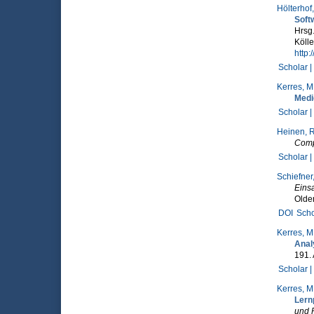
Hölterhof,
Soft
Hrsg
Köll
http
Scholar |
Kerres, M
Medi
Scholar |
Heinen, R
Compu
Scholar |
Schiefner
Einsa
Olde
DOI
Scho
Kerres, M
Anal
191.
Scholar |
Kerres, M
Lern
und 