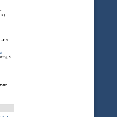
n –
 R.).
55-159.
l­
cklung
,
5
.
t mit