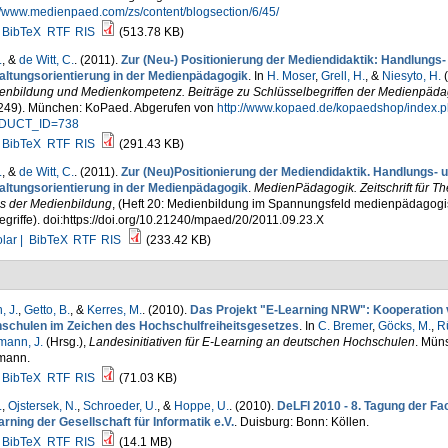
//www.medienpaed.com/zs/content/blogsection/6/45/
BibTeX
RTF
RIS
(513.78 KB)
.
, &
de Witt, C.
. (2011).
Zur (Neu-) Positionierung der Mediendidaktik: Handlungs-
altungsorientierung in der Medienpädagogik
. In
H. Moser
,
Grell, H.
, &
Niesyto, H.
(
enbildung und Medienkompetenz. Beiträge zu Schlüsselbegriffen der Medienpäda
249). München: KoPaed. Abgerufen von
http://www.kopaed.de/kopaedshop/index.
DUCT_ID=738
BibTeX
RTF
RIS
(291.43 KB)
.
, &
de Witt, C.
. (2011).
Zur (Neu)Positionierung der Mediendidaktik. Handlungs- 
altungsorientierung in der Medienpädagogik
.
MedienPädagogik. Zeitschrift für Th
is der Medienbildung
, (Heft 20: Medienbildung im Spannungsfeld medienpädagogi
egriffe). doi:https://doi.org/10.21240/mpaed/20/2011.09.23.X
lar |
BibTeX
RTF
RIS
(233.42 KB)
, J.
,
Getto, B.
, &
Kerres, M.
. (2010).
Das Projekt "E-Learning NRW": Kooperation
schulen im Zeichen des Hochschulfreiheitsgesetzes
. In
C. Bremer
,
Göcks, M.
,
Rü
mann, J.
(Hrsg.)
,
Landesinitiativen für E-Learning an deutschen Hochschulen
. Müns
mann.
BibTeX
RTF
RIS
(71.03 KB)
.
,
Ojstersek, N.
,
Schroeder, U.
, &
Hoppe, U.
. (2010).
DeLFI 2010 - 8. Tagung der F
rning der Gesellschaft für Informatik e.V.
. Duisburg: Bonn: Köllen.
BibTeX
RTF
RIS
(14.1 MB)