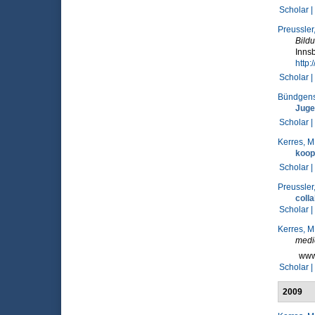
Scholar |
Preussler,
Bildu
Innsb
http
Scholar |
Bündgens
Juge
Scholar |
Kerres, M
koop
Scholar |
Preussler,
colla
Scholar |
Kerres, M
medi
www.
Scholar |
2009