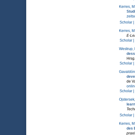
Kerres, M
Stud
zeits
Scholar |
Kerres, M
E-Le
Scholar |
Westrup, 
dess
Hrsg
Scholar |
Gavaldón,
deve
de V
onli
Scholar |
Ojstersek,
lear
Tech
Scholar |
Kerres, M
des 
praxi