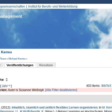
Jump to Navigation
ungswissenschaften
Institut für Berufs- und Weiterbildung
smanagement
 Kerres
Team
›
Michael Kerres
›
d hier
t
Veröffentlichungen
Resultate
(aktiver Reiter)
-Reiter
eigen
he
403 Items:
BibTeX
[
Jahr
]
erien:
Autor
is
Susanne Weßnigk
[Alle Filter deaktivieren]
. (2012).
Inhaltlich, räumlich und zeitlich flexibles Lernen organisieren
. In
M. Ker
ilkesmann, U.
, &
Wolff-Bendik, K.
(Hrsg.)
,
Lifelong Learning an Hochschulen
. Münst