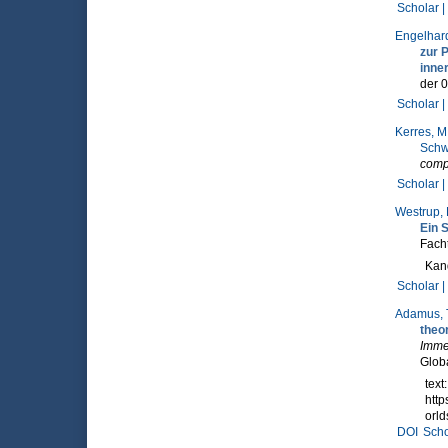
Scholar |
Engelhard
zur 
inne
der 
Scholar |
Kerres, M
Sch
comp
Scholar |
Westrup, 
Ein 
Facht
Kand
Scholar |
Adamus, 
theo
Imme
Glob
text
htt
orl
DOI
Scho