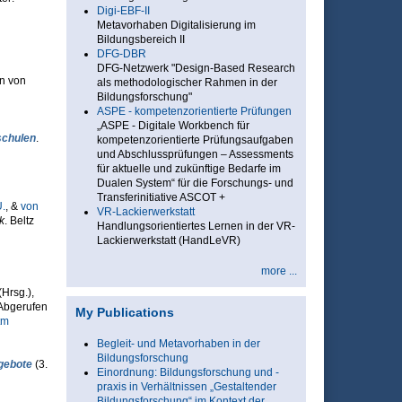
Digi-EBF-II
Metavorhaben Digitalisierung im
Bildungsbereich II
DFG-DBR
DFG-Netzwerk "Design-Based Research
en von
als methodologischer Rahmen in der
Bildungsforschung"
ASPE - kompetenzorientierte Prüfungen
„ASPE - Digitale Workbench für
schulen
.
kompetenzorientierte Prüfungsaufgaben
und Abschlussprüfungen – Assessments
für aktuelle und zukünftige Bedarfe im
Dualen System“ für die Forschungs- und
Transferinitiative ASCOT +
.
, &
von
VR-Lackierwerkstatt
k
. Beltz
Handlungsorientiertes Lernen in der VR-
Lackierwerkstatt (HandLeVR)
more ...
(Hrsg.)
,
 Abgerufen
My Publications
tm
Begleit- und Metavorhaben in der
Bildungsforschung
gebote
(3.
Einordnung: Bildungsforschung und -
praxis in Verhältnissen „Gestaltender
Bildungsforschung“ im Kontext der