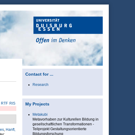
Contact for ...
Research
RTF
RIS
My Projects
Metakubi
Metavorhaben zur Kulturellen Bildung in
gesellschaftlichen Transformationen -
Teilprojekt Gestaltungsorientierte
res
,
Hanft,
Bildungsforschung
er: