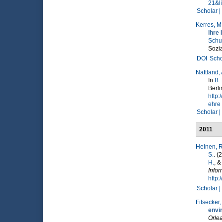
21&l
Scholar |
Kerres, M
ihre
Schu
Sozia
DOI
Scho
Nattland, 
In
B.
Berl
http
ehre
Scholar |
2011
Heinen, R
S.
. (
H.
, 
Infor
http:
Scholar |
Filsecker,
envi
Orle