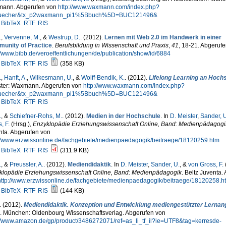
ann. Abgerufen von
http://www.waxmann.com/index.php?
uecher&tx_p2waxmann_pi1%5Bbuch%5D=BUC121496&
BibTeX
RTF
RIS
.
,
Vervenne, M.
, &
Westrup, D.
. (2012).
Lernen mit Web 2.0 im Handwerk in einer
unity of Practice
.
Berufsbildung in Wissenschaft und Praxis
,
41
, 18-21. Abgeruf
//www.bibb.de/veroeffentlichungen/de/publication/show/id/6884
BibTeX
RTF
RIS
(358 KB)
.
,
Hanft, A.
,
Wilkesmann, U.
, &
Wolff-Bendik, K.
. (2012).
Lifelong Learning an Hoch
ter: Waxmann. Abgerufen von
http://www.waxmann.com/index.php?
uecher&tx_p2waxmann_pi1%5Bbuch%5D=BUC121496&
BibTeX
RTF
RIS
.
, &
Schiefner-Rohs, M.
. (2012).
Medien in der Hochschule
. In
D. Meister
,
Sander, U
, F.
(Hrsg.)
,
Enzyklopädie Erziehungswissenschaft Online, Band: Medienpädagogi
nta. Abgerufen von
://www.erzwissonline.de/fachgebiete/medienpaedagogik/beitraege/18120259.htm
BibTeX
RTF
RIS
(311.9 KB)
.
, &
Preussler, A.
. (2012).
Mediendidaktik
. In
D. Meister
,
Sander, U.
, &
von Gross, F.
klopädie Erziehungswissenschaft Online, Band: Medienpädagogik
. Beltz Juventa.
http://www.erzwissonline.de/fachgebiete/medienpaedagogik/beitraege/18120258.h
BibTeX
RTF
RIS
(144 KB)
. (2012).
Mediendidaktik. Konzeption und Entwicklung mediengestützter Lernan
.). München: Oldenbourg Wissenschaftsverlag. Abgerufen von
://www.amazon.de/gp/product/3486272071/ref=as_li_tf_il?ie=UTF8&tag=kerresde-