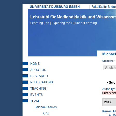
UNIVERSITÄT DUISBURG-ESSEN
Fakultät für Bild
Hauptmenü
Lehrstuhl für Mediendidaktik und Wissen
Learning Lab | Exploring the Future of Learning
Michael
Startseite
›
HOME
Sie sin
Ansich
ABOUT US
Haupt
RESEARCH
PUBLICATIONS
Anz
Suc
TEACHING
Autor
Typ
Filterkrit
EVENTS
TEAM
2012
Michael Kerres
Kerres, M
C.V.
A.
,
W