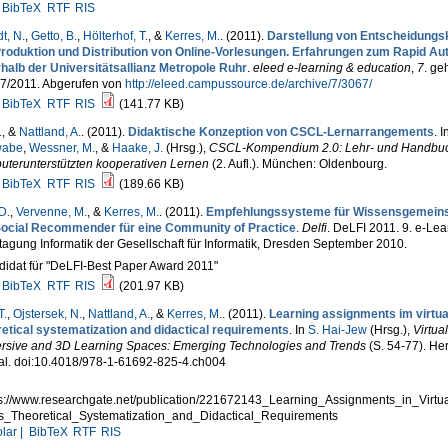
BibTeX
RTF
RIS
t, N.
,
Getto, B.
,
Hölterhof, T.
, &
Kerres, M.
. (2011).
Darstellung von Entscheidungsk
Produktion und Distribution von Online-Vorlesungen. Erfahrungen zum Rapid Au
rhalb der Universitätsallianz Metropole Ruhr
.
eleed e-learning & education
,
7
. ge
07/2011. Abgerufen von
http://eleed.campussource.de/archive/7/3067/
BibTeX
RTF
RIS
(141.77 KB)
.
, &
Nattland, A.
. (2011).
Didaktische Konzeption von CSCL-Lernarrangements
. I
wabe
,
Wessner, M.
, &
Haake, J.
(Hrsg.)
,
CSCL-Kompendium 2.0: Lehr- und Handbu
uterunterstützten kooperativen Lernen
(2. Aufl.). München: Oldenbourg.
BibTeX
RTF
RIS
(189.66 KB)
D.
,
Vervenne, M.
, &
Kerres, M.
. (2011).
Empfehlungssysteme für Wissensgemeins
Social Recommender für eine Community of Practice
.
Delfi
. DeLFI 2011. 9. e-Lea
agung Informatik der Gesellschaft für Informatik, Dresden September 2010.
idat für "DeLFI-Best Paper Award 2011"
BibTeX
RTF
RIS
(201.97 KB)
T.
,
Ojstersek, N.
,
Nattland, A.
, &
Kerres, M.
. (2011).
Learning assignments im virtua
retical systematization and didactical requirements
. In
S. Hai-Jew
(Hrsg.)
,
Virtual
rsive and 3D Learning Spaces: Emerging Technologies and Trends
(S. 54-77). Her
al. doi:10.4018/978-1-61692-825-4.ch004
:
ps://www.researchgate.net/publication/221672143_Learning_Assignments_in_Virtu
ds_Theoretical_Systematization_and_Didactical_Requirements
lar |
BibTeX
RTF
RIS