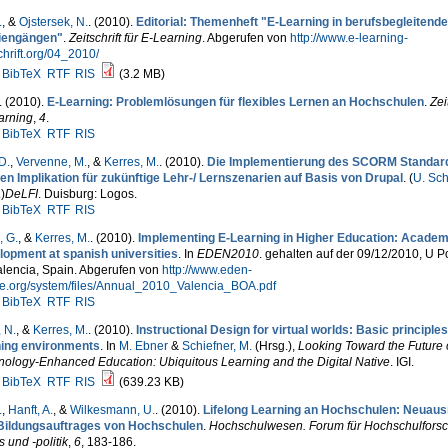
.
, &
Ojstersek, N.
. (2010).
Editorial: Themenheft "E-Learning in berufsbegleitend
iengängen"
.
Zeitschrift für E-Learning
. Abgerufen von
http://www.e-learning-
chrift.org/04_2010/
BibTeX
RTF
RIS
(3.2 MB)
. (2010).
E-Learning: Problemlösungen für flexibles Lernen an Hochschulen
.
Zeit
arning
,
4
.
BibTeX
RTF
RIS
D.
,
Vervenne, M.
, &
Kerres, M.
. (2010).
Die Implementierung des SCORM Standar
en Implikation für zukünftige Lehr-/ Lernszenarien auf Basis von Drupal
. (
U. Sch
.
)
DeLFI
. Duisburg: Logos.
BibTeX
RTF
RIS
 G.
, &
Kerres, M.
. (2010).
Implementing E-Learning in Higher Education: Academi
lopment at spanish universities
. In
EDEN2010
. gehalten auf der 09/12/2010, U P
alencia, Spain. Abgerufen von
http://www.eden-
ne.org/system/files/Annual_2010_Valencia_BOA.pdf
BibTeX
RTF
RIS
 N.
, &
Kerres, M.
. (2010).
Instructional Design for virtual worlds: Basic principles
ning environments
. In
M. Ebner
&
Schiefner, M.
(Hrsg.)
,
Looking Toward the Future 
nology-Enhanced Education: Ubiquitous Learning and the Digital Native
. IGI.
BibTeX
RTF
RIS
(639.23 KB)
.
,
Hanft, A.
, &
Wilkesmann, U.
. (2010).
Lifelong Learning an Hochschulen: Neuaus
Bildungsauftrages von Hochschulen
.
Hochschulwesen. Forum für Hochschulforsc
s und -politik
,
6
, 183-186.