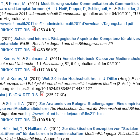
 T.
, &
Kerres, M.
. (2011).
Modellierung sozialer Kommunikation als Communities i
ware und Lernplattformen
. (
H. - U. Heiß
,
Pepper, P.
,
Schlinghoff, H.
, &
Schneider, J.
.
)
Informatik 2011. Informatik schafft Communities
. gehalten auf der 04/10/2011, TU B
en. Abgerufen von
://www.informatik2011.de/fileadmin/informatik2011/Downloads/Tagungsband.pdf
BibTeX
RTF
RIS
(253.4 KB)
. (2011).
Schule und Internet. Pädagogische Aspekte der Kompetenz für aktives
enhandeln
.
RdJB - Recht der Jugend und des Bildungswesens
,
59
.
BibTeX
RTF
RIS
(453.58 KB)
.
,
Kerres, M.
, &
Stratmann, J.
. (2011).
Von der Notebook-Klasse zur Medienschul
ter und Unterricht - 1:1-Ausstattung
,
81
, 6-9. gehalten auf der 02/2011.
BibTeX
RTF
RIS
(117.38 KB)
, M.
, &
Kerres, M.
. (2011).
Web 2.0 in der Hochschullehre
. In
U. Dittler
(Hrsg.)
,
E-Le
tzkonzepte und Erfolgsfaktoren des Lernens mit interaktiven Medien
(2. Aufl.). Mü
nburg. doi:https://doi.org/10.1524/9783486714432.127
lar |
BibTeX
RTF
RIS
(235.27 KB)
.
, &
Schmidt, A.
. (2011).
Zur Anatomie von Bologna-Studiengängen: Eine empiris
yse von Modulhandbüchern
.
Die Hochschule. Journal für Wissenschaft und Bildu
 Abgerufen von
http://www.hof.uni-halle.de/journal/dhs211.htm
BibTeX
RTF
RIS
(100.5 KB)
.
,
Hölterhof, T.
, &
Nattland, A.
. (2011).
Zur didaktischen Konzeption von "Sozialen
plattformen" für das Lernen in Gemeinschaften
.
MedienPädagogik. Zeitschrift für
Praxis der Medienbildung
. Abgerufen von