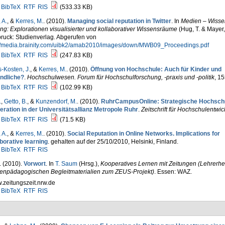
BibTeX
RTF
RIS
(533.33 KB)
 A.
, &
Kerres, M.
. (2010).
Managing social reputation in Twitter
. In
Medien – Wisse
ng: Explorationen visualisierter und kollaborativer Wissensräume
(Hug, T. & Mayer,
ruck: Studienverlag. Abgerufen von
://media.brainity.com/uibk2/amab2010/images/down/MWB09_Proceedings.pdf
BibTeX
RTF
RIS
(247.83 KB)
-Kosten, J.
, &
Kerres, M.
. (2010).
Öffnung von Hochschule: Auch für Kinder und
ndliche?
.
Hochschulwesen. Forum für Hochschulforschung, -praxis und -politik
, 1
BibTeX
RTF
RIS
(102.99 KB)
.
,
Getto, B.
, &
Kunzendorf, M.
. (2010).
RuhrCampusOnline: Strategische Hochschu
eration in der Universitätsallianz Metropole Ruhr
.
Zeitschrift für Hochschulentwi
BibTeX
RTF
RIS
(71.5 KB)
 A.
, &
Kerres, M.
. (2010).
Social Reputation in Online Networks. Implications for
borative learning
. gehalten auf der 25/10/2010, Helsinki, Finland.
BibTeX
RTF
RIS
. (2010).
Vorwort
. In
T. Saum
(Hrsg.)
,
Kooperatives Lernen mit Zeitungen (Lehrerhef
enpädagogischen Begleitmaterialien zum ZEUS-Projekt)
. Essen: WAZ.
zeitungszeit.nrw.de
BibTeX
RTF
RIS