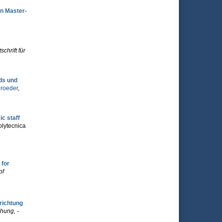
en Master-
schrift für
ds und
roeder
,
c staff
olytecnica
 for
of
richtung
hung, -