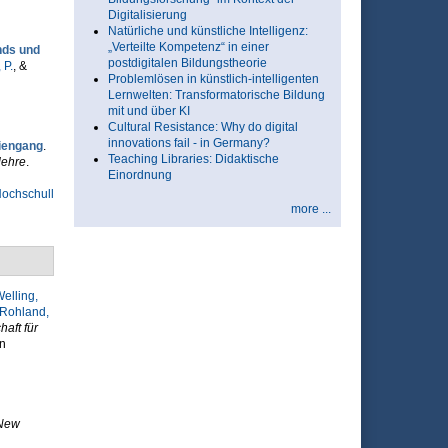
Digitalisierung
Natürliche und künstliche Intelligenz:
„Verteilte Kompetenz“ in einer
nds und
postdigitalen Bildungstheorie
 P.
, &
Problemlösen in künstlich-intelligenten
Lernwelten: Transformatorische Bildung
mit und über KI
Cultural Resistance: Why do digital
innovations fail - in Germany?
diengang
.
Teaching Libraries: Didaktische
ehre
.
Einordnung
ochschull
more ...
elling,
Rohland,
aft für
n
 New