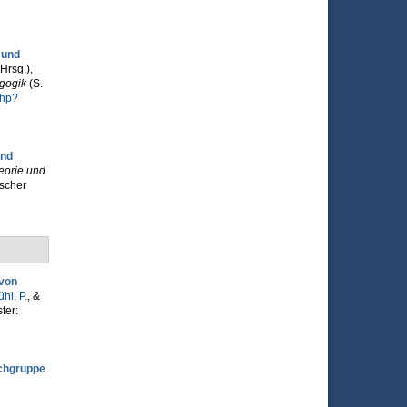
 und
Hrsg.)
,
gogik
(S.
php?
und
eorie und
scher
 von
hl, P.
, &
ter:
achgruppe