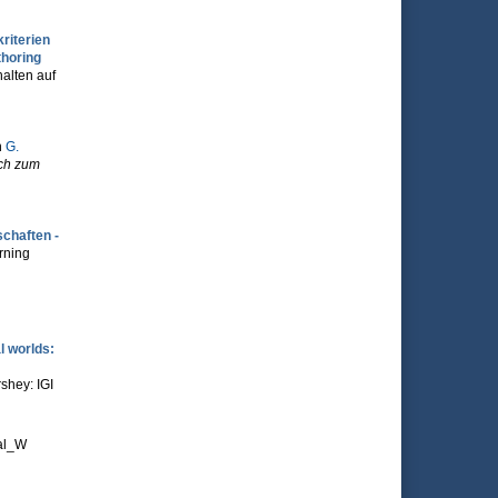
riterien
thoring
halten auf
n
G.
ch zum
chaften -
rning
l worlds:
shey: IGI
al_W