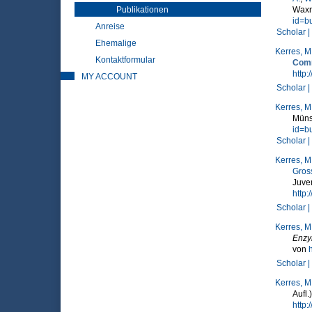
Publikationen
Waxm
id=b
Anreise
Scholar |
Ehemalige
Kerres, M
Kontaktformular
Comm
http:
MY ACCOUNT
Scholar |
Kerres, M
Müns
id=b
Scholar |
Kerres, M
Gross
Juve
http
Scholar |
Kerres, M
Enzy
von
Scholar |
Kerres, M
Aufl
http