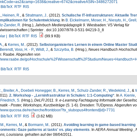
inkCode=as2&camp=1638&creative=6742&creativeASIN=3486272071
BibTeX
RTF
RIS
.
,
Heinen, R.
, &
Stratmann, J.
. (2012).
Schulische IT‐Infrastrukturen: Aktuelle Tre
 Implikationen für Schulentwicklung
. In
B. Eickelmann
,
Moser, H.
,
Niesyto, H.
,
Grell,
lz-Zander, R.
(Hrsg.)
,
Jahrbuch Medienpädagogik 9
. Wiesbaden: VS Verlag für
lwissenschaften | Sprinter . doi:10.1007/978-3-531-94219-3_8
lar |
BibTeX
RTF
RIS
(99.9 KB)
A.
, &
Kerres, M.
. (2012).
Selbstorganisiertes Lernen in einem Online Master Stu
 Berendt
,
Voss, H. - P.
,
Wildt, J.
, &
Szczyrba, B.
(Hrsg.)
,
Neues Handbuch Hochschull
in: Raabe. Abgerufen von
://www.raabe.de/go/Hochschule%2FWissenschaft%2FStudium/Neues+Handbuch+H
BibTeX
RTF
RIS
.
,
Breiter, A.
,
Doebeli Honegger, B.
,
Kerres, M.
,
Schulz-Zander, R.
,
Wedekind, J.
, &
W
2011).
2. Workshop - „Lerninfrastruktur in Schulen: 1:1-Computing“
. In
A. Kienle
,
&
Friedrich, S.
(Hrsg.)
,
DeLFI 2011. 9. e-Learning Fachtagung Informatik der Gesellsch
matik - Poster, Workshops, Kurzbeiträge
(S. 1-6). Dresden: TUDpress. Abgerufen vo
//www.qucosa.de/recherche/frontdoor/?tx_slubopus4frontend[id]=7731
BibTeX
RTF
RIS
(3.62 MB)
 M.
,
Kerres, M.
, &
Bormann, M.
. (2011).
Avoiding learning in game-based learning
ronments: Gaze patterns at tasks' vs. play elements
. In
AERA Annual Meeting ,
ans, Louisiana
. gehalten auf der 08/04/2011.