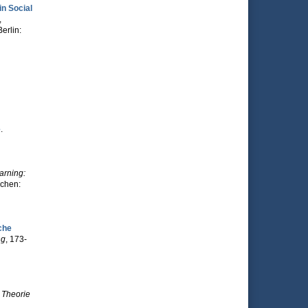
n Social
,
erlin:
e
.
arning:
nchen:
che
ng
, 173-
 Theorie