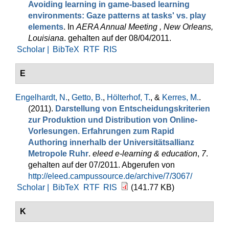
Avoiding learning in game-based learning
environments: Gaze patterns at tasks' vs. play
elements
. In
AERA Annual Meeting , New Orleans,
Louisiana
. gehalten auf der 08/04/2011.
Scholar |
BibTeX
RTF
RIS
E
Engelhardt, N.
,
Getto, B.
,
Hölterhof, T.
, &
Kerres, M.
.
(2011).
Darstellung von Entscheidungskriterien
zur Produktion und Distribution von Online-
Vorlesungen. Erfahrungen zum Rapid
Authoring innerhalb der Universitätsallianz
Metropole Ruhr
.
eleed e-learning & education
,
7
.
gehalten auf der 07/2011. Abgerufen von
http://eleed.campussource.de/archive/7/3067/
Scholar |
BibTeX
RTF
RIS
(141.77 KB)
K