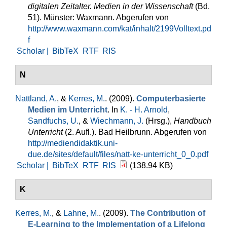
digitalen Zeitalter. Medien in der Wissenschaft
(Bd.
51). Münster: Waxmann. Abgerufen von
http://www.waxmann.com/kat/inhalt/2199Volltext.pd
f
Scholar |
BibTeX
RTF
RIS
N
Nattland, A.
, &
Kerres, M.
. (2009).
Computerbasierte
Medien im Unterricht
. In
K. - H. Arnold
,
Sandfuchs, U.
, &
Wiechmann, J.
(Hrsg.)
,
Handbuch
Unterricht
(2. Aufl.). Bad Heilbrunn. Abgerufen von
http://mediendidaktik.uni-
due.de/sites/default/files/natt-ke-unterricht_0_0.pdf
Scholar |
BibTeX
RTF
RIS
(138.94 KB)
K
Kerres, M.
, &
Lahne, M.
. (2009).
The Contribution of
E-Learning to the Implementation of a Lifelong