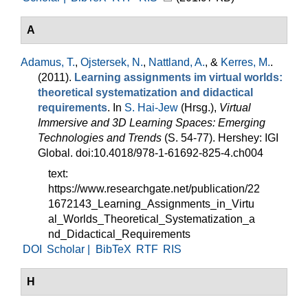
A
Adamus, T.
,
Ojstersek, N.
,
Nattland, A.
, &
Kerres, M.
.
(2011).
Learning assignments im virtual worlds:
theoretical systematization and didactical
requirements
. In
S. Hai-Jew
(Hrsg.)
,
Virtual
Immersive and 3D Learning Spaces: Emerging
Technologies and Trends
(S. 54-77). Hershey: IGI
Global. doi:10.4018/978-1-61692-825-4.ch004
text:
https://www.researchgate.net/publication/22
1672143_Learning_Assignments_in_Virtu
al_Worlds_Theoretical_Systematization_a
nd_Didactical_Requirements
DOI
Scholar |
BibTeX
RTF
RIS
H