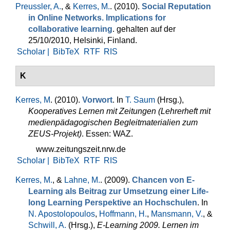
Preussler, A.
, &
Kerres, M.
. (2010).
Social Reputation
in Online Networks. Implications for
collaborative learning
. gehalten auf der
25/10/2010, Helsinki, Finland.
Scholar |
BibTeX
RTF
RIS
K
Kerres, M
. (2010).
Vorwort
. In
T. Saum
(Hrsg.)
,
Kooperatives Lernen mit Zeitungen (Lehrerheft mit
medienpädagogischen Begleitmaterialien zum
ZEUS-Projekt)
. Essen: WAZ.
www.zeitungszeit.nrw.de
Scholar |
BibTeX
RTF
RIS
Kerres, M.
, &
Lahne, M.
. (2009).
Chancen von E-
Learning als Beitrag zur Umsetzung einer Life-
long Learning Perspektive an Hochschulen
. In
N. Apostolopoulos
,
Hoffmann, H.
,
Mansmann, V.
, &
Schwill, A.
(Hrsg.)
,
E-Learning 2009. Lernen im