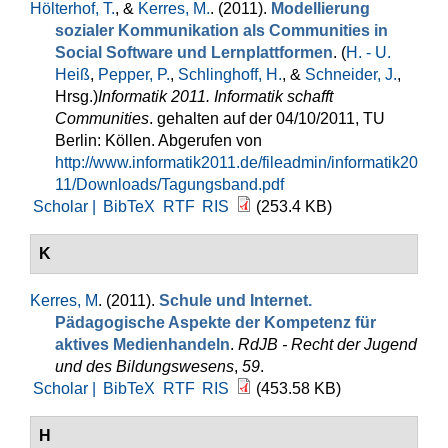
Hölterhof, T.
, &
Kerres, M.
. (2011).
Modellierung
sozialer Kommunikation als Communities in
Social Software und Lernplattformen
. (
H. - U.
Heiß
,
Pepper, P.
,
Schlinghoff, H.
, &
Schneider, J.
,
Hrsg.
)
Informatik 2011. Informatik schafft
Communities
. gehalten auf der 04/10/2011, TU
Berlin: Köllen. Abgerufen von
http://www.informatik2011.de/fileadmin/informatik20
11/Downloads/Tagungsband.pdf
Scholar |
BibTeX
RTF
RIS
(253.4 KB)
K
Kerres, M
. (2011).
Schule und Internet.
Pädagogische Aspekte der Kompetenz für
aktives Medienhandeln
.
RdJB - Recht der Jugend
und des Bildungswesens
,
59
.
Scholar |
BibTeX
RTF
RIS
(453.58 KB)
H