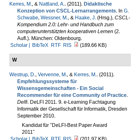
Kerres, M.
, &
Nattland, A.
. (2011).
Didaktische
Konzeption von CSCL-Lernarrangements
. In
G.
Schwabe
,
Wessner, M.
, &
Haake, J.
(Hrsg.)
,
CSCL-
Kompendium 2.0: Lehr- und Handbuch zum
computerunterstützten kooperativen Lernen
(2.
Aufl.). München: Oldenbourg.
Scholar |
BibTeX
RTF
RIS
(189.66 KB)
W
Westrup, D.
,
Vervenne, M.
, &
Kerres, M.
. (2011).
Empfehlungssysteme für
Wissensgemeinschaften - Ein Social
Recommender für eine Community of Practice
.
Delfi
. DeLFI 2011. 9. e-Learning Fachtagung
Informatik der Gesellschaft für Informatik, Dresden
September 2010.
Kandidat für "DeLFI-Best Paper Award
2011"
Scholar |
BibTeX
RTF
RIS
(201.97 KB)