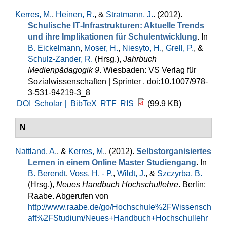
Kerres, M.
,
Heinen, R.
, &
Stratmann, J.
. (2012).
Schulische IT‐Infrastrukturen: Aktuelle Trends
und ihre Implikationen für Schulentwicklung
. In
B. Eickelmann
,
Moser, H.
,
Niesyto, H.
,
Grell, P.
, &
Schulz-Zander, R.
(Hrsg.)
,
Jahrbuch
Medienpädagogik 9
. Wiesbaden: VS Verlag für
Sozialwissenschaften | Sprinter . doi:10.1007/978-
3-531-94219-3_8
DOI
Scholar |
BibTeX
RTF
RIS
(99.9 KB)
N
Nattland, A.
, &
Kerres, M.
. (2012).
Selbstorganisiertes
Lernen in einem Online Master Studiengang
. In
B. Berendt
,
Voss, H. - P.
,
Wildt, J.
, &
Szczyrba, B.
(Hrsg.)
,
Neues Handbuch Hochschullehre
. Berlin:
Raabe. Abgerufen von
http://www.raabe.de/go/Hochschule%2FWissensch
aft%2FStudium/Neues+Handbuch+Hochschullehr