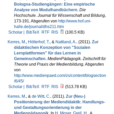
Bologna-Studiengängen: Eine empirische
Analyse von Modulhandbüchern
.
Die
Hochschule. Journal für Wissenschaft und Bildung
,
173-191. Abgerufen von
http://www.hof.uni-
halle.de/journal/dhs211.htm
Scholar |
BibTeX
RTF
RIS
(100.5 KB)
Kerres, M.
,
Hölterhof, T.
, &
Nattland, A.
. (2011).
Zur
didaktischen Konzeption von "Sozialen
Lernplattformen" für das Lernen in
Gemeinschaften
.
MedienPädagogik. Zeitschrift für
Theorie und Praxis der Medienbildung
. Abgerufen
von
http://www.medienpaed.com/zs/content/blogsection
/6/45/
Scholar |
BibTeX
RTF
RIS
(513.78 KB)
Kerres, M.
, &
de Witt, C.
. (2011).
Zur (Neu-)
Positionierung der Mediendidaktik: Handlungs-
und Gestaltungsorientierung in der
Medienpädagogik
. In
H. Moser
,
Grell, H.
, &