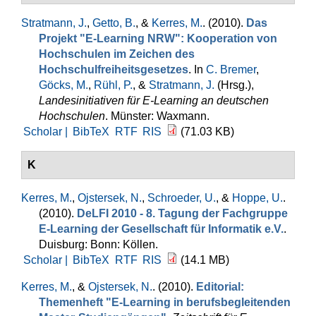
Stratmann, J.
,
Getto, B.
, &
Kerres, M.
. (2010).
Das
Projekt "E-Learning NRW": Kooperation von
Hochschulen im Zeichen des
Hochschulfreiheitsgesetzes
. In
C. Bremer
,
Göcks, M.
,
Rühl, P.
, &
Stratmann, J.
(Hrsg.)
,
Landesinitiativen für E-Learning an deutschen
Hochschulen
. Münster: Waxmann.
Scholar |
BibTeX
RTF
RIS
(71.03 KB)
K
Kerres, M.
,
Ojstersek, N.
,
Schroeder, U.
, &
Hoppe, U.
.
(2010).
DeLFI 2010 - 8. Tagung der Fachgruppe
E-Learning der Gesellschaft für Informatik e.V.
.
Duisburg: Bonn: Köllen.
Scholar |
BibTeX
RTF
RIS
(14.1 MB)
Kerres, M.
, &
Ojstersek, N.
. (2010).
Editorial:
Themenheft "E-Learning in berufsbegleitenden