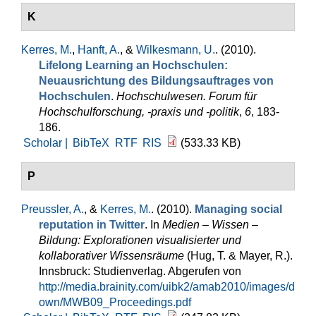
K
Kerres, M.
,
Hanft, A.
, &
Wilkesmann, U.
. (2010).
Lifelong Learning an Hochschulen:
Neuausrichtung des Bildungsauftrages von
Hochschulen
.
Hochschulwesen. Forum für
Hochschulforschung, -praxis und -politik
,
6
, 183-
186.
Scholar |
BibTeX
RTF
RIS
(533.33 KB)
P
Preussler, A.
, &
Kerres, M.
. (2010).
Managing social
reputation in Twitter
. In
Medien – Wissen –
Bildung: Explorationen visualisierter und
kollaborativer Wissensräume
(Hug, T. & Mayer, R.).
Innsbruck: Studienverlag. Abgerufen von
http://media.brainity.com/uibk2/amab2010/images/d
own/MWB09_Proceedings.pdf