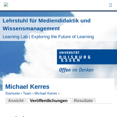
Jump to Navigation
Lehrstuhl für Mediendidaktik und
Wissensmanagement
Learning Lab | Exploring the Future of Learning
Michael Kerres
Startseite
›
Team
›
Michael Kerres
›
Ansicht
Veröffentlichungen
Resultate
Sie sind hier
(aktiver Reiter)
Haupt-Reiter