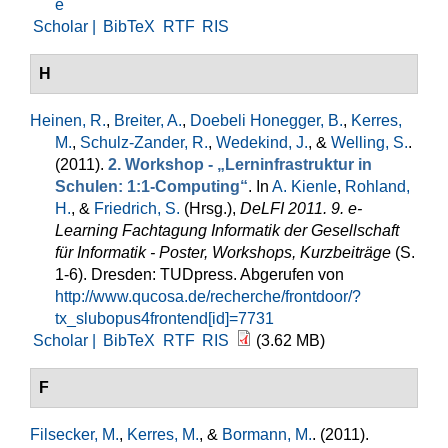
e
Scholar |
BibTeX
RTF
RIS
H
Heinen, R.
,
Breiter, A.
,
Doebeli Honegger, B.
,
Kerres,
M.
,
Schulz-Zander, R.
,
Wedekind, J.
, &
Welling, S.
.
(2011).
2. Workshop - „Lerninfrastruktur in
Schulen: 1:1-Computing“
. In
A. Kienle
,
Rohland,
H.
, &
Friedrich, S.
(Hrsg.)
,
DeLFI 2011. 9. e-
Learning Fachtagung Informatik der Gesellschaft
für Informatik - Poster, Workshops, Kurzbeiträge
(S.
1-6). Dresden: TUDpress. Abgerufen von
http://www.qucosa.de/recherche/frontdoor/?
tx_slubopus4frontend[id]=7731
Scholar |
BibTeX
RTF
RIS
(3.62 MB)
F
Filsecker, M.
,
Kerres, M.
, &
Bormann, M.
. (2011).