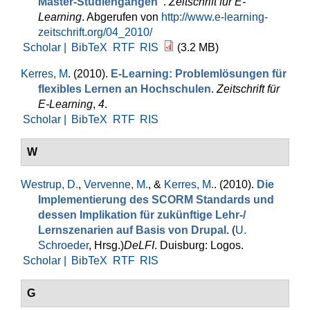
Master-Studiengängen"
.
Zeitschrift für E-
Learning
. Abgerufen von
http://www.e-learning-
zeitschrift.org/04_2010/
Scholar |
BibTeX
RTF
RIS
(3.2 MB)
Kerres, M
. (2010).
E-Learning: Problemlösungen für
flexibles Lernen an Hochschulen
.
Zeitschrift für
E-Learning
,
4
.
Scholar |
BibTeX
RTF
RIS
W
Westrup, D.
,
Vervenne, M.
, &
Kerres, M.
. (2010).
Die
Implementierung des SCORM Standards und
dessen Implikation für zukünftige Lehr-/
Lernszenarien auf Basis von Drupal
. (
U.
Schroeder
, Hrsg.
)
DeLFI
. Duisburg: Logos.
Scholar |
BibTeX
RTF
RIS
G