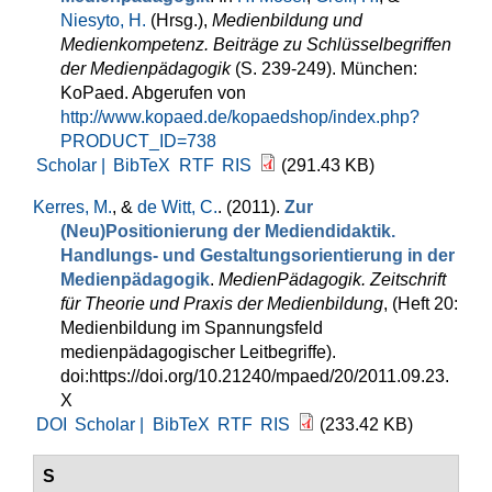
Niesyto, H.
(Hrsg.)
,
Medienbildung und
Medienkompetenz. Beiträge zu Schlüsselbegriffen
der Medienpädagogik
(S. 239-249). München:
KoPaed. Abgerufen von
http://www.kopaed.de/kopaedshop/index.php?
PRODUCT_ID=738
Scholar |
BibTeX
RTF
RIS
(291.43 KB)
Kerres, M.
, &
de Witt, C.
. (2011).
Zur
(Neu)Positionierung der Mediendidaktik.
Handlungs- und Gestaltungsorientierung in der
Medienpädagogik
.
MedienPädagogik. Zeitschrift
für Theorie und Praxis der Medienbildung
, (Heft 20:
Medienbildung im Spannungsfeld
medienpädagogischer Leitbegriffe).
doi:https://doi.org/10.21240/mpaed/20/2011.09.23.
X
DOI
Scholar |
BibTeX
RTF
RIS
(233.42 KB)
S