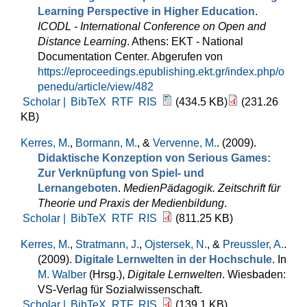
Learning Perspective in Higher Education
.
ICODL - International Conference on Open and
Distance Learning
. Athens: EKT - National
Documentation Center. Abgerufen von
https://eproceedings.epublishing.ekt.gr/index.php/o
penedu/article/view/482
Scholar |
BibTeX
RTF
RIS
(434.5 KB)
(231.26
KB)
Kerres, M.
,
Bormann, M.
, &
Vervenne, M.
. (2009).
Didaktische Konzeption von Serious Games:
Zur Verknüpfung von Spiel- und
Lernangeboten
.
MedienPädagogik. Zeitschrift für
Theorie und Praxis der Medienbildung
.
Scholar |
BibTeX
RTF
RIS
(811.25 KB)
Kerres, M.
,
Stratmann, J.
,
Ojstersek, N.
, &
Preussler, A.
.
(2009).
Digitale Lernwelten in der Hochschule
. In
M. Walber
(Hrsg.)
,
Digitale Lernwelten
. Wiesbaden:
VS-Verlag für Sozialwissenschaft.
Scholar |
BibTeX
RTF
RIS
(139.1 KB)