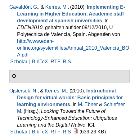
Gavaldón, G.
, &
Kerres, M.
. (2010).
Implementing E-
Learning in Higher Education: Academic staff
development at spanish universities
. In
EDEN2010
. gehalten auf der 09/12/2010, U
Polytecnica de Valencia, Spain. Abgerufen von
http://www.eden-
online.org/system/files/Annual_2010_Valencia_BO
A.pdf
Scholar |
BibTeX
RTF
RIS
O
Ojstersek, N.
, &
Kerres, M.
. (2010).
Instructional
Design for virtual worlds: Basic principles for
learning environments
. In
M. Ebner
&
Schiefner,
M.
(Hrsg.)
,
Looking Toward the Future of
Technology-Enhanced Education: Ubiquitous
Learning and the Digital Native
. IGI.
Scholar |
BibTeX
RTF
RIS
(639.23 KB)