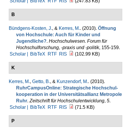
Scholar |
BibTeX
RTF
RIS
(247.83 KB)
B
Bündgens-Kosten, J.
, &
Kerres, M.
. (2010).
Öffnung
von Hochschule: Auch für Kinder und
Jugendliche?
.
Hochschulwesen. Forum für
Hochschulforschung, -praxis und -politik
, 155-159.
Scholar |
BibTeX
RTF
RIS
(102.99 KB)
K
Kerres, M.
,
Getto, B.
, &
Kunzendorf, M.
. (2010).
RuhrCampusOnline: Strategische Hochschul­
kooperation in der Universitätsallianz Metropole
Ruhr
.
Zeitschrift für Hochschulentwicklung
,
5
.
Scholar |
BibTeX
RTF
RIS
(71.5 KB)
P