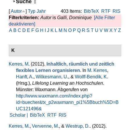
Anzeigen
Suche
[
Autor
]
Typ
Jahr
403 Items:
BibTeX
RTF
RIS
Filterkriterien:
Autor
is
Galli, Dominique
[Alle Filter
deaktivieren]
A
B
C
D
E
F
G
H
I
J
K
L
M
N
O
P
Q
R
S
T
U
V
W
X
Y
Z
K
Kerres, M
. (2012).
Inhaltlich, räumlich und zeitlich
flexibles Lernen organisieren
. In
M. Kerres
,
Hanft, A.
,
Wilkesmann, U.
, &
Wolff-Bendik, K.
(Hrsg.)
,
Lifelong Learning an Hochschulen
.
Münster: Waxmann. Abgerufen von
http://www.waxmann.com/index.php?
id=buecher&tx_p2waxmann_pi1%5Bbuch%5D=B
UC121496&
Scholar |
BibTeX
RTF
RIS
Kerres, M.
,
Vervenne, M.
, &
Westrup, D.
. (2012).