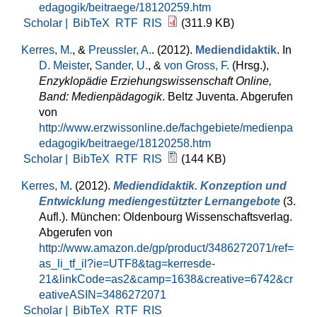
edagogik/beitraege/18120259.htm
Scholar |
BibTeX
RTF
RIS
(311.9 KB)
Kerres, M.
, &
Preussler, A.
. (2012).
Mediendidaktik
. In
D. Meister
,
Sander, U.
, &
von Gross, F.
(Hrsg.)
,
Enzyklopädie Erziehungswissenschaft Online,
Band: Medienpädagogik
. Beltz Juventa. Abgerufen
von
http://www.erzwissonline.de/fachgebiete/medienpa
edagogik/beitraege/18120258.htm
Scholar |
BibTeX
RTF
RIS
(144 KB)
Kerres, M
. (2012).
Mediendidaktik. Konzeption und
Entwicklung mediengestützter Lernangebote
(3.
Aufl.). München: Oldenbourg Wissenschaftsverlag.
Abgerufen von
http://www.amazon.de/gp/product/3486272071/ref=
as_li_tf_il?ie=UTF8&tag=kerresde-
21&linkCode=as2&camp=1638&creative=6742&cr
eativeASIN=3486272071
Scholar |
BibTeX
RTF
RIS