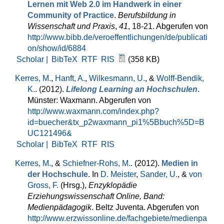
Lernen mit Web 2.0 im Handwerk in einer
Community of Practice
.
Berufsbildung in
Wissenschaft und Praxis
,
41
, 18-21. Abgerufen von
http://www.bibb.de/veroeffentlichungen/de/publicati
on/show/id/6884
Scholar |
BibTeX
RTF
RIS
(358 KB)
Kerres, M.
,
Hanft, A.
,
Wilkesmann, U.
, &
Wolff-Bendik,
K.
. (2012).
Lifelong Learning an Hochschulen
.
Münster: Waxmann. Abgerufen von
http://www.waxmann.com/index.php?
id=buecher&tx_p2waxmann_pi1%5Bbuch%5D=B
UC121496&
Scholar |
BibTeX
RTF
RIS
Kerres, M.
, &
Schiefner-Rohs, M.
. (2012).
Medien in
der Hochschule
. In
D. Meister
,
Sander, U.
, &
von
Gross, F.
(Hrsg.)
,
Enzyklopädie
Erziehungswissenschaft Online, Band:
Medienpädagogik
. Beltz Juventa. Abgerufen von
http://www.erzwissonline.de/fachgebiete/medienpa