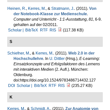
Heinen, R.
,
Kerres, M.
, &
Stratmann, J.
. (2011).
Von
der Notebook-Klasse zur Medienschule
.
Computer und Unterricht - 1:1-Ausstattung
,
81
, 6-9.
gehalten auf der 02/2011.
Scholar |
BibTeX
RTF
RIS
(117.38 KB)
S
Schiefner, M.
, &
Kerres, M.
. (2011).
Web 2.0 in der
Hochschullehre
. In
U. Dittler
(Hrsg.)
,
E-Learning:
Einsatzkonzepte und Erfolgsfaktoren des Lernens
mit interaktiven Medien
(2. Aufl.). München:
Oldenburg.
doi:https://doi.org/10.1524/9783486714432.127
DOI
Scholar |
BibTeX
RTF
RIS
(235.27 KB)
K
Kerres, M.
, &
Schmidt, A.
. (2011).
Zur Anatomie von