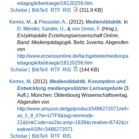
edagogik/beitraege/18120259.htm
Scholar |
BibTeX
RTF
RIS
(311.9 KB)
Kerres, M.
, &
Preussler, A.
. (2012).
Mediendidaktik
. In
D. Meister
,
Sander, U.
, &
von Gross, F.
(Hrsg.)
,
Enzyklopädie Erziehungswissenschaft Online,
Band: Medienpädagogik
. Beltz Juventa. Abgerufen
von
http://www.erzwissonline.de/fachgebiete/medienpa
edagogik/beitraege/18120258.htm
Scholar |
BibTeX
RTF
RIS
(144 KB)
Kerres, M
. (2012).
Mediendidaktik. Konzeption und
Entwicklung mediengestützter Lernangebote
(3.
Aufl.). München: Oldenbourg Wissenschaftsverlag.
Abgerufen von
http://www.amazon.de/gp/product/3486272071/ref=
as_li_tf_il?ie=UTF8&tag=kerresde-
21&linkCode=as2&camp=1638&creative=6742&cr
eativeASIN=3486272071
Scholar |
BibTeX
RTF
RIS