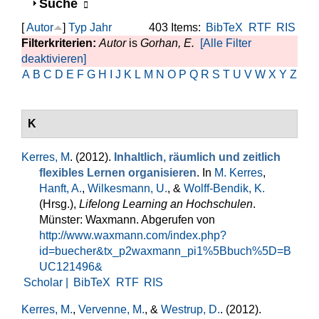
Anzeigen
Suche
[
Autor
]
Typ
Jahr
403 Items:
BibTeX
RTF
RIS
Filterkriterien:
Autor
is
Gorhan, E.
[Alle Filter
deaktivieren]
A
B
C
D
E
F
G
H
I
J
K
L
M
N
O
P
Q
R
S
T
U
V
W
X
Y
Z
K
Kerres, M
. (2012).
Inhaltlich, räumlich und zeitlich
flexibles Lernen organisieren
. In
M. Kerres
,
Hanft, A.
,
Wilkesmann, U.
, &
Wolff-Bendik, K.
(Hrsg.)
,
Lifelong Learning an Hochschulen
.
Münster: Waxmann. Abgerufen von
http://www.waxmann.com/index.php?
id=buecher&tx_p2waxmann_pi1%5Bbuch%5D=B
UC121496&
Scholar |
BibTeX
RTF
RIS
Kerres, M.
,
Vervenne, M.
, &
Westrup, D.
. (2012).