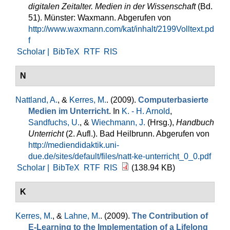
digitalen Zeitalter. Medien in der Wissenschaft
(Bd.
51). Münster: Waxmann. Abgerufen von
http://www.waxmann.com/kat/inhalt/2199Volltext.pd
f
Scholar |
BibTeX
RTF
RIS
N
Nattland, A.
, &
Kerres, M.
. (2009).
Computerbasierte
Medien im Unterricht
. In
K. - H. Arnold
,
Sandfuchs, U.
, &
Wiechmann, J.
(Hrsg.)
,
Handbuch
Unterricht
(2. Aufl.). Bad Heilbrunn. Abgerufen von
http://mediendidaktik.uni-
due.de/sites/default/files/natt-ke-unterricht_0_0.pdf
Scholar |
BibTeX
RTF
RIS
(138.94 KB)
K
Kerres, M.
, &
Lahne, M.
. (2009).
The Contribution of
E-Learning to the Implementation of a Lifelong