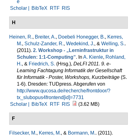
e
Scholar |
BibTeX
RTF
RIS
H
Heinen, R.
,
Breiter, A.
,
Doebeli Honegger, B.
,
Kerres,
M.
,
Schulz-Zander, R.
,
Wedekind, J.
, &
Welling, S.
.
(2011).
2. Workshop - „Lerninfrastruktur in
Schulen: 1:1-Computing“
. In
A. Kienle
,
Rohland,
H.
, &
Friedrich, S.
(Hrsg.)
,
DeLFI 2011. 9. e-
Learning Fachtagung Informatik der Gesellschaft
für Informatik - Poster, Workshops, Kurzbeiträge
(S.
1-6). Dresden: TUDpress. Abgerufen von
http://www.qucosa.de/recherche/frontdoor/?
tx_slubopus4frontend[id]=7731
Scholar |
BibTeX
RTF
RIS
(3.62 MB)
F
Filsecker, M.
,
Kerres, M.
, &
Bormann, M.
. (2011).