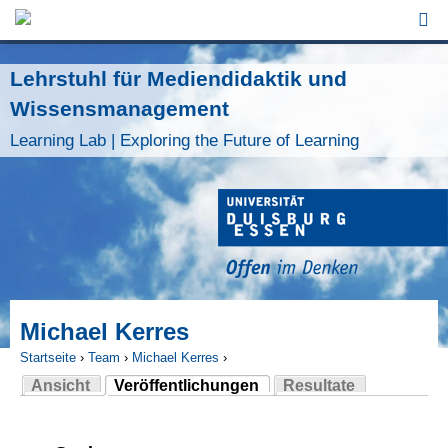
Jump to Navigation
Lehrstuhl für Mediendidaktik und
Wissensmanagement
Learning Lab | Exploring the Future of Learning
Michael Kerres
Startseite
›
Team
›
Michael Kerres
›
Ansicht
Veröffentlichungen
Resultate
Sie sind hier
(aktiver Reiter)
Haupt-Reiter