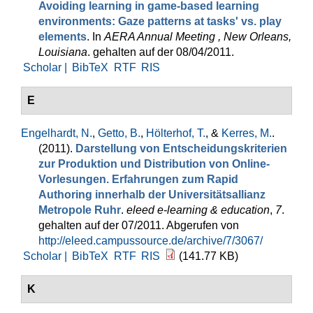
Avoiding learning in game-based learning
environments: Gaze patterns at tasks' vs. play
elements
. In
AERA Annual Meeting , New Orleans,
Louisiana
. gehalten auf der 08/04/2011.
Scholar |
BibTeX
RTF
RIS
E
Engelhardt, N.
,
Getto, B.
,
Hölterhof, T.
, &
Kerres, M.
.
(2011).
Darstellung von Entscheidungskriterien
zur Produktion und Distribution von Online-
Vorlesungen. Erfahrungen zum Rapid
Authoring innerhalb der Universitätsallianz
Metropole Ruhr
.
eleed e-learning & education
,
7
.
gehalten auf der 07/2011. Abgerufen von
http://eleed.campussource.de/archive/7/3067/
Scholar |
BibTeX
RTF
RIS
(141.77 KB)
K