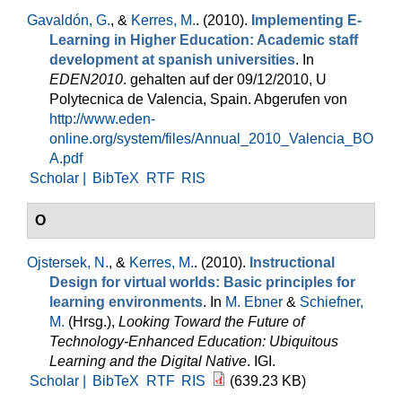
Gavaldón, G.
, &
Kerres, M.
. (2010).
Implementing E-
Learning in Higher Education: Academic staff
development at spanish universities
. In
EDEN2010
. gehalten auf der 09/12/2010, U
Polytecnica de Valencia, Spain. Abgerufen von
http://www.eden-
online.org/system/files/Annual_2010_Valencia_BO
A.pdf
Scholar |
BibTeX
RTF
RIS
O
Ojstersek, N.
, &
Kerres, M.
. (2010).
Instructional
Design for virtual worlds: Basic principles for
learning environments
. In
M. Ebner
&
Schiefner,
M.
(Hrsg.)
,
Looking Toward the Future of
Technology-Enhanced Education: Ubiquitous
Learning and the Digital Native
. IGI.
Scholar |
BibTeX
RTF
RIS
(639.23 KB)