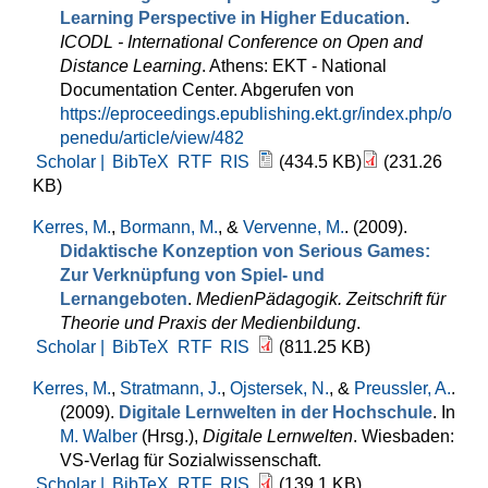
Learning Perspective in Higher Education
.
ICODL - International Conference on Open and
Distance Learning
. Athens: EKT - National
Documentation Center. Abgerufen von
https://eproceedings.epublishing.ekt.gr/index.php/o
penedu/article/view/482
Scholar |
BibTeX
RTF
RIS
(434.5 KB)
(231.26
KB)
Kerres, M.
,
Bormann, M.
, &
Vervenne, M.
. (2009).
Didaktische Konzeption von Serious Games:
Zur Verknüpfung von Spiel- und
Lernangeboten
.
MedienPädagogik. Zeitschrift für
Theorie und Praxis der Medienbildung
.
Scholar |
BibTeX
RTF
RIS
(811.25 KB)
Kerres, M.
,
Stratmann, J.
,
Ojstersek, N.
, &
Preussler, A.
.
(2009).
Digitale Lernwelten in der Hochschule
. In
M. Walber
(Hrsg.)
,
Digitale Lernwelten
. Wiesbaden:
VS-Verlag für Sozialwissenschaft.
Scholar |
BibTeX
RTF
RIS
(139.1 KB)