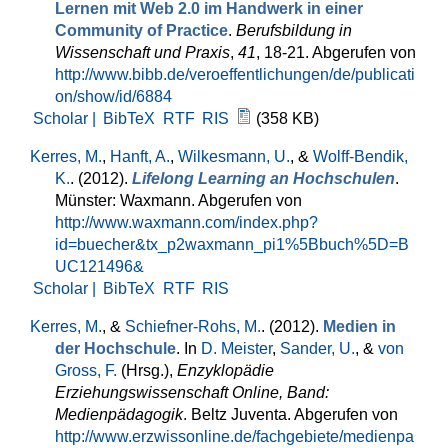
Lernen mit Web 2.0 im Handwerk in einer
Community of Practice
.
Berufsbildung in
Wissenschaft und Praxis
,
41
, 18-21. Abgerufen von
http://www.bibb.de/veroeffentlichungen/de/publicati
on/show/id/6884
Scholar |
BibTeX
RTF
RIS
(358 KB)
Kerres, M.
,
Hanft, A.
,
Wilkesmann, U.
, &
Wolff-Bendik,
K.
. (2012).
Lifelong Learning an Hochschulen
.
Münster: Waxmann. Abgerufen von
http://www.waxmann.com/index.php?
id=buecher&tx_p2waxmann_pi1%5Bbuch%5D=B
UC121496&
Scholar |
BibTeX
RTF
RIS
Kerres, M.
, &
Schiefner-Rohs, M.
. (2012).
Medien in
der Hochschule
. In
D. Meister
,
Sander, U.
, &
von
Gross, F.
(Hrsg.)
,
Enzyklopädie
Erziehungswissenschaft Online, Band:
Medienpädagogik
. Beltz Juventa. Abgerufen von
http://www.erzwissonline.de/fachgebiete/medienpa