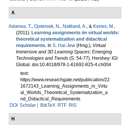
A
Adamus, T.
,
Ojstersek, N.
,
Nattland, A.
, &
Kerres, M.
.
(2011).
Learning assignments im virtual worlds:
theoretical systematization and didactical
requirements
. In
S. Hai-Jew
(Hrsg.)
,
Virtual
Immersive and 3D Learning Spaces: Emerging
Technologies and Trends
(S. 54-77). Hershey: IGI
Global. doi:10.4018/978-1-61692-825-4.ch004
text:
https://www.researchgate.net/publication/22
1672143_Learning_Assignments_in_Virtu
al_Worlds_Theoretical_Systematization_a
nd_Didactical_Requirements
DOI
Scholar |
BibTeX
RTF
RIS
H