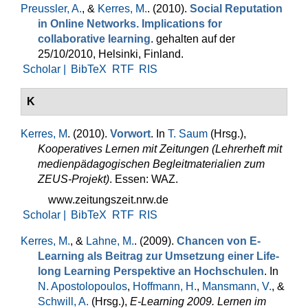
Preussler, A.
, &
Kerres, M.
. (2010).
Social Reputation
in Online Networks. Implications for
collaborative learning
. gehalten auf der
25/10/2010, Helsinki, Finland.
Scholar |
BibTeX
RTF
RIS
K
Kerres, M
. (2010).
Vorwort
. In
T. Saum
(Hrsg.)
,
Kooperatives Lernen mit Zeitungen (Lehrerheft mit
medienpädagogischen Begleitmaterialien zum
ZEUS-Projekt)
. Essen: WAZ.
www.zeitungszeit.nrw.de
Scholar |
BibTeX
RTF
RIS
Kerres, M.
, &
Lahne, M.
. (2009).
Chancen von E-
Learning als Beitrag zur Umsetzung einer Life-
long Learning Perspektive an Hochschulen
. In
N. Apostolopoulos
,
Hoffmann, H.
,
Mansmann, V.
, &
Schwill, A.
(Hrsg.)
,
E-Learning 2009. Lernen im