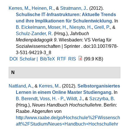
Kerres, M.
,
Heinen, R.
, &
Stratmann, J.
. (2012).
Schulische IT‐Infrastrukturen: Aktuelle Trends
und ihre Implikationen für Schulentwicklung
. In
B. Eickelmann
,
Moser, H.
,
Niesyto, H.
,
Grell, P.
, &
Schulz-Zander, R.
(Hrsg.)
,
Jahrbuch
Medienpädagogik 9
. Wiesbaden: VS Verlag für
Sozialwissenschaften | Sprinter . doi:10.1007/978-
3-531-94219-3_8
DOI
Scholar |
BibTeX
RTF
RIS
(99.9 KB)
N
Nattland, A.
, &
Kerres, M.
. (2012).
Selbstorganisiertes
Lernen in einem Online Master Studiengang
. In
B. Berendt
,
Voss, H. - P.
,
Wildt, J.
, &
Szczyrba, B.
(Hrsg.)
,
Neues Handbuch Hochschullehre
. Berlin:
Raabe. Abgerufen von
http://www.raabe.de/go/Hochschule%2FWissensch
aft%2FStudium/Neues+Handbuch+Hochschullehr