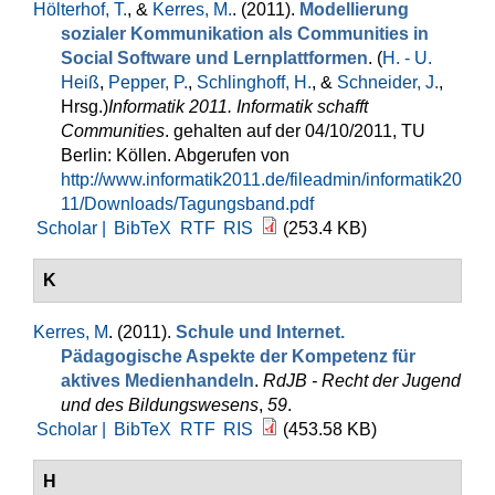
Hölterhof, T.
, &
Kerres, M.
. (2011).
Modellierung
sozialer Kommunikation als Communities in
Social Software und Lernplattformen
. (
H. - U.
Heiß
,
Pepper, P.
,
Schlinghoff, H.
, &
Schneider, J.
,
Hrsg.
)
Informatik 2011. Informatik schafft
Communities
. gehalten auf der 04/10/2011, TU
Berlin: Köllen. Abgerufen von
http://www.informatik2011.de/fileadmin/informatik20
11/Downloads/Tagungsband.pdf
Scholar |
BibTeX
RTF
RIS
(253.4 KB)
K
Kerres, M
. (2011).
Schule und Internet.
Pädagogische Aspekte der Kompetenz für
aktives Medienhandeln
.
RdJB - Recht der Jugend
und des Bildungswesens
,
59
.
Scholar |
BibTeX
RTF
RIS
(453.58 KB)
H