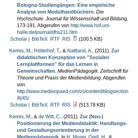
Bologna-Studiengängen: Eine empirische
Analyse von Modulhandbüchern
.
Die
Hochschule. Journal für Wissenschaft und Bildung
,
173-191. Abgerufen von
http://www.hof.uni-
halle.de/journal/dhs211.htm
Scholar |
BibTeX
RTF
RIS
(100.5 KB)
Kerres, M.
,
Hölterhof, T.
, &
Nattland, A.
. (2011).
Zur
didaktischen Konzeption von "Sozialen
Lernplattformen" für das Lernen in
Gemeinschaften
.
MedienPädagogik. Zeitschrift für
Theorie und Praxis der Medienbildung
. Abgerufen
von
http://www.medienpaed.com/zs/content/blogsection
/6/45/
Scholar |
BibTeX
RTF
RIS
(513.78 KB)
Kerres, M.
, &
de Witt, C.
. (2011).
Zur (Neu-)
Positionierung der Mediendidaktik: Handlungs-
und Gestaltungsorientierung in der
Medienpädagogik
. In
H. Moser
,
Grell, H.
, &