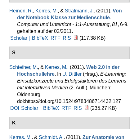
Heinen, R.
,
Kerres, M.
, &
Stratmann, J.
. (2011).
Von
der Notebook-Klasse zur Medienschule
.
Computer und Unterricht - 1:1-Ausstattung
,
81
, 6-9.
gehalten auf der 02/2011.
Scholar |
BibTeX
RTF
RIS
(117.38 KB)
S
Schiefner, M.
, &
Kerres, M.
. (2011).
Web 2.0 in der
Hochschullehre
. In
U. Dittler
(Hrsg.)
,
E-Learning:
Einsatzkonzepte und Erfolgsfaktoren des Lernens
mit interaktiven Medien
(2. Aufl.). München:
Oldenburg.
doi:https://doi.org/10.1524/9783486714432.127
DOI
Scholar |
BibTeX
RTF
RIS
(235.27 KB)
K
Kerres, M.
, &
Schmidt, A.
. (2011).
Zur Anatomie von