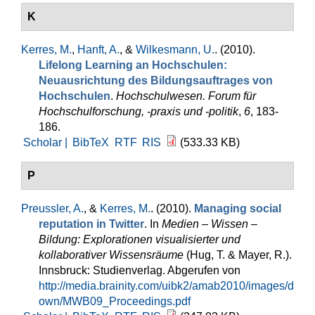
K
Kerres, M.
,
Hanft, A.
, &
Wilkesmann, U.
. (2010).
Lifelong Learning an Hochschulen:
Neuausrichtung des Bildungsauftrages von
Hochschulen
.
Hochschulwesen. Forum für
Hochschulforschung, -praxis und -politik
,
6
, 183-
186.
Scholar |
BibTeX
RTF
RIS
(533.33 KB)
P
Preussler, A.
, &
Kerres, M.
. (2010).
Managing social
reputation in Twitter
. In
Medien – Wissen –
Bildung: Explorationen visualisierter und
kollaborativer Wissensräume
(Hug, T. & Mayer, R.).
Innsbruck: Studienverlag. Abgerufen von
http://media.brainity.com/uibk2/amab2010/images/d
own/MWB09_Proceedings.pdf