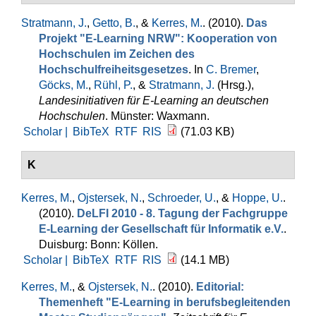
Stratmann, J.
,
Getto, B.
, &
Kerres, M.
. (2010).
Das
Projekt "E-Learning NRW": Kooperation von
Hochschulen im Zeichen des
Hochschulfreiheitsgesetzes
. In
C. Bremer
,
Göcks, M.
,
Rühl, P.
, &
Stratmann, J.
(Hrsg.)
,
Landesinitiativen für E-Learning an deutschen
Hochschulen
. Münster: Waxmann.
Scholar |
BibTeX
RTF
RIS
(71.03 KB)
K
Kerres, M.
,
Ojstersek, N.
,
Schroeder, U.
, &
Hoppe, U.
.
(2010).
DeLFI 2010 - 8. Tagung der Fachgruppe
E-Learning der Gesellschaft für Informatik e.V.
.
Duisburg: Bonn: Köllen.
Scholar |
BibTeX
RTF
RIS
(14.1 MB)
Kerres, M.
, &
Ojstersek, N.
. (2010).
Editorial:
Themenheft "E-Learning in berufsbegleitenden