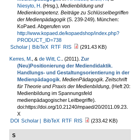
Niesyto, H.
(Hrsg.)
,
Medienbildung und
Medienkompetenz. Beiträge zu Schlüsselbegriffen
der Medienpädagogik
(S. 239-249). München:
KoPaed. Abgerufen von
http://www.kopaed.de/kopaedshop/index.php?
PRODUCT_ID=738
Scholar |
BibTeX
RTF
RIS
(291.43 KB)
Kerres, M.
, &
de Witt, C.
. (2011).
Zur
(Neu)Positionierung der Mediendidaktik.
Handlungs- und Gestaltungsorientierung in der
Medienpädagogik
.
MedienPädagogik. Zeitschrift
für Theorie und Praxis der Medienbildung
, (Heft 20:
Medienbildung im Spannungsfeld
medienpädagogischer Leitbegriffe).
doi:https://doi.org/10.21240/mpaed/20/2011.09.23.
X
DOI
Scholar |
BibTeX
RTF
RIS
(233.42 KB)
S