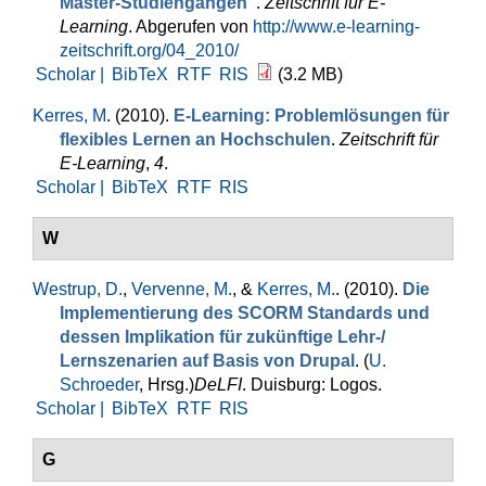
Master-Studiengängen"
.
Zeitschrift für E-
Learning
. Abgerufen von
http://www.e-learning-
zeitschrift.org/04_2010/
Scholar |
BibTeX
RTF
RIS
(3.2 MB)
Kerres, M
. (2010).
E-Learning: Problemlösungen für
flexibles Lernen an Hochschulen
.
Zeitschrift für
E-Learning
,
4
.
Scholar |
BibTeX
RTF
RIS
W
Westrup, D.
,
Vervenne, M.
, &
Kerres, M.
. (2010).
Die
Implementierung des SCORM Standards und
dessen Implikation für zukünftige Lehr-/
Lernszenarien auf Basis von Drupal
. (
U.
Schroeder
, Hrsg.
)
DeLFI
. Duisburg: Logos.
Scholar |
BibTeX
RTF
RIS
G