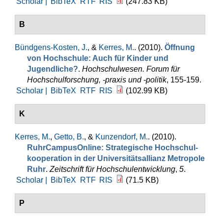
Scholar |
BibTeX
RTF
RIS
(247.83 KB)
B
Bündgens-Kosten, J.
, &
Kerres, M.
. (2010).
Öffnung
von Hochschule: Auch für Kinder und
Jugendliche?
.
Hochschulwesen. Forum für
Hochschulforschung, -praxis und -politik
, 155-159.
Scholar |
BibTeX
RTF
RIS
(102.99 KB)
K
Kerres, M.
,
Getto, B.
, &
Kunzendorf, M.
. (2010).
RuhrCampusOnline: Strategische Hochschul­
kooperation in der Universitätsallianz Metropole
Ruhr
.
Zeitschrift für Hochschulentwicklung
,
5
.
Scholar |
BibTeX
RTF
RIS
(71.5 KB)
P