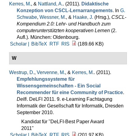
Kerres, M.
, &
Nattland, A.
. (2011).
Didaktische
Konzeption von CSCL-Lernarrangements
. In
G.
Schwabe
,
Wessner, M.
, &
Haake, J.
(Hrsg.)
,
CSCL-
Kompendium 2.0: Lehr- und Handbuch zum
computerunterstützten kooperativen Lernen
(2.
Aufl.). München: Oldenbourg.
Scholar |
BibTeX
RTF
RIS
(189.66 KB)
W
Westrup, D.
,
Vervenne, M.
, &
Kerres, M.
. (2011).
Empfehlungssysteme für
Wissensgemeinschaften - Ein Social
Recommender für eine Community of Practice
.
Delfi
. DeLFI 2011. 9. e-Learning Fachtagung
Informatik der Gesellschaft für Informatik, Dresden
September 2010.
Kandidat für "DeLFI-Best Paper Award
2011"
Scholar |
BibTeX
RTF
RIS
(201.97 KB)