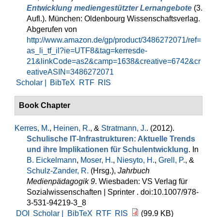
Entwicklung mediengestützter Lernangebote
(3.
Aufl.). München: Oldenbourg Wissenschaftsverlag.
Abgerufen von
http://www.amazon.de/gp/product/3486272071/ref=
as_li_tf_il?ie=UTF8&tag=kerresde-
21&linkCode=as2&camp=1638&creative=6742&cr
eativeASIN=3486272071
Scholar |
BibTeX
RTF
RIS
Book Chapter
Kerres, M.
,
Heinen, R.
, &
Stratmann, J.
. (2012).
Schulische IT‐Infrastrukturen: Aktuelle Trends
und ihre Implikationen für Schulentwicklung
. In
B. Eickelmann
,
Moser, H.
,
Niesyto, H.
,
Grell, P.
, &
Schulz-Zander, R.
(Hrsg.)
,
Jahrbuch
Medienpädagogik 9
. Wiesbaden: VS Verlag für
Sozialwissenschaften | Sprinter . doi:10.1007/978-
3-531-94219-3_8
DOI
Scholar |
BibTeX
RTF
RIS
(99.9 KB)