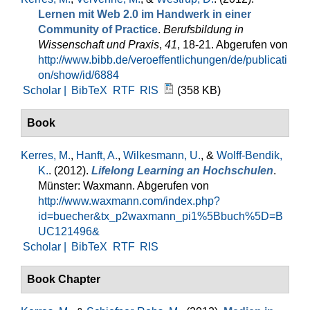
Lernen mit Web 2.0 im Handwerk in einer
Community of Practice
.
Berufsbildung in
Wissenschaft und Praxis
,
41
, 18-21. Abgerufen von
http://www.bibb.de/veroeffentlichungen/de/publicati
on/show/id/6884
Scholar |
BibTeX
RTF
RIS
(358 KB)
Book
Kerres, M.
,
Hanft, A.
,
Wilkesmann, U.
, &
Wolff-Bendik,
K.
. (2012).
Lifelong Learning an Hochschulen
.
Münster: Waxmann. Abgerufen von
http://www.waxmann.com/index.php?
id=buecher&tx_p2waxmann_pi1%5Bbuch%5D=B
UC121496&
Scholar |
BibTeX
RTF
RIS
Book Chapter