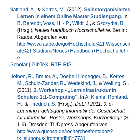
Nattland, A.
, &
Kerres, M.
. (2012).
Selbstorganisiertes
Lernen in einem Online Master Studiengang
. In
B. Berendt
,
Voss, H. - P.
,
Wildt, J.
, &
Szczyrba, B.
(Hrsg.)
,
Neues Handbuch Hochschullehre
. Berlin:
Raabe. Abgerufen von
http://www.raabe.de/go/Hochschule%2FWissensch
aft%2FStudium/Neues+Handbuch+Hochschullehr
e
Scholar |
BibTeX
RTF
RIS
Heinen, R.
,
Breiter, A.
,
Doebeli Honegger, B.
,
Kerres,
M.
,
Schulz-Zander, R.
,
Wedekind, J.
, &
Welling, S.
.
(2011).
2. Workshop - „Lerninfrastruktur in
Schulen: 1:1-Computing“
. In
A. Kienle
,
Rohland,
H.
, &
Friedrich, S.
(Hrsg.)
,
DeLFI 2011. 9. e-
Learning Fachtagung Informatik der Gesellschaft
für Informatik - Poster, Workshops, Kurzbeiträge
(S.
1-6). Dresden: TUDpress. Abgerufen von
http://www.qucosa.de/recherche/frontdoor/?
tx_slubopus4frontend[id]=7731