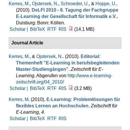
Kerres, M.
,
Ojstersek, N.
,
Schroeder, U.
, &
Hoppe, U.
.
(2010).
DeLFI 2010 - 8. Tagung der Fachgruppe
E-Learning der Gesellschaft für Informatik e.V.
.
Duisburg: Bonn: Köllen.
Scholar |
BibTeX
RTF
RIS
(14.1 MB)
Journal Article
Kerres, M.
, &
Ojstersek, N.
. (2010).
Editorial:
Themenheft "E-Learning in berufsbegleitenden
Master-Studiengängen"
.
Zeitschrift für E-
Learning
. Abgerufen von
http://www.e-learning-
zeitschrift.org/04_2010/
Scholar |
BibTeX
RTF
RIS
(3.2 MB)
Kerres, M
. (2010).
E-Learning: Problemlösungen für
flexibles Lernen an Hochschulen
.
Zeitschrift für
E-Learning
,
4
.
Scholar |
BibTeX
RTF
RIS