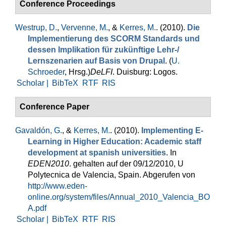
Conference Proceedings
Westrup, D.
,
Vervenne, M.
, &
Kerres, M.
. (2010).
Die
Implementierung des SCORM Standards und
dessen Implikation für zukünftige Lehr-/
Lernszenarien auf Basis von Drupal
. (
U.
Schroeder
, Hrsg.
)
DeLFI
. Duisburg: Logos.
Scholar |
BibTeX
RTF
RIS
Conference Paper
Gavaldón, G.
, &
Kerres, M.
. (2010).
Implementing E-
Learning in Higher Education: Academic staff
development at spanish universities
. In
EDEN2010
. gehalten auf der 09/12/2010, U
Polytecnica de Valencia, Spain. Abgerufen von
http://www.eden-
online.org/system/files/Annual_2010_Valencia_BO
A.pdf
Scholar |
BibTeX
RTF
RIS