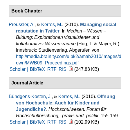
Book Chapter
Preussler, A.
, &
Kerres, M.
. (2010).
Managing social
reputation in Twitter
. In
Medien – Wissen –
Bildung: Explorationen visualisierter und
kollaborativer Wissensräume
(Hug, T. & Mayer, R.).
Innsbruck: Studienverlag. Abgerufen von
http://media.brainity.com/uibk2/amab2010/images/d
own/MWB09_Proceedings.pdf
Scholar |
BibTeX
RTF
RIS
(247.83 KB)
Journal Article
Bündgens-Kosten, J.
, &
Kerres, M.
. (2010).
Öffnung
von Hochschule: Auch für Kinder und
Jugendliche?
.
Hochschulwesen. Forum für
Hochschulforschung, -praxis und -politik
, 155-159.
Scholar |
BibTeX
RTF
RIS
(102.99 KB)