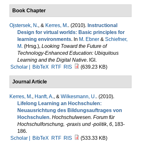
Book Chapter
Ojstersek, N.
, &
Kerres, M.
. (2010).
Instructional
Design for virtual worlds: Basic principles for
learning environments
. In
M. Ebner
&
Schiefner,
M.
(Hrsg.)
,
Looking Toward the Future of
Technology-Enhanced Education: Ubiquitous
Learning and the Digital Native
. IGI.
Scholar |
BibTeX
RTF
RIS
(639.23 KB)
Journal Article
Kerres, M.
,
Hanft, A.
, &
Wilkesmann, U.
. (2010).
Lifelong Learning an Hochschulen:
Neuausrichtung des Bildungsauftrages von
Hochschulen
.
Hochschulwesen. Forum für
Hochschulforschung, -praxis und -politik
,
6
, 183-
186.
Scholar |
BibTeX
RTF
RIS
(533.33 KB)