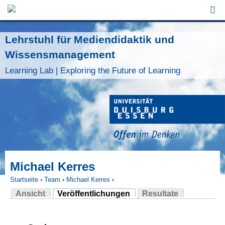
Jump to Navigation
Lehrstuhl für Mediendidaktik und
Wissensmanagement
Learning Lab | Exploring the Future of Learning
Michael Kerres
Startseite
›
Team
›
Michael Kerres
›
Ansicht
Veröffentlichungen
Resultate
Sie sind hier
(aktiver Reiter)
Haupt-Reiter