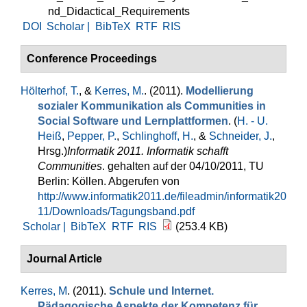
nd_Didactical_Requirements
DOI
Scholar |
BibTeX
RTF
RIS
Conference Proceedings
Hölterhof, T.
, &
Kerres, M.
. (2011).
Modellierung
sozialer Kommunikation als Communities in
Social Software und Lernplattformen
. (
H. - U.
Heiß
,
Pepper, P.
,
Schlinghoff, H.
, &
Schneider, J.
,
Hrsg.
)
Informatik 2011. Informatik schafft
Communities
. gehalten auf der 04/10/2011, TU
Berlin: Köllen. Abgerufen von
http://www.informatik2011.de/fileadmin/informatik20
11/Downloads/Tagungsband.pdf
Scholar |
BibTeX
RTF
RIS
(253.4 KB)
Journal Article
Kerres, M
. (2011).
Schule und Internet.
Pädagogische Aspekte der Kompetenz für