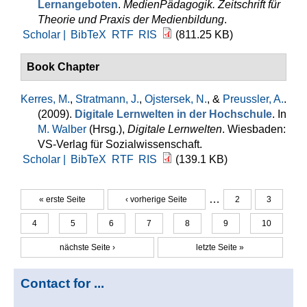
Lernangeboten
.
MedienPädagogik. Zeitschrift für
Theorie und Praxis der Medienbildung
.
Scholar |
BibTeX
RTF
RIS
(811.25 KB)
Book Chapter
Kerres, M.
,
Stratmann, J.
,
Ojstersek, N.
, &
Preussler, A.
.
(2009).
Digitale Lernwelten in der Hochschule
. In
M. Walber
(Hrsg.)
,
Digitale Lernwelten
. Wiesbaden:
VS-Verlag für Sozialwissenschaft.
Scholar |
BibTeX
RTF
RIS
(139.1 KB)
…
« erste Seite
‹ vorherige Seite
2
3
Seiten
4
5
6
7
8
9
10
nächste Seite ›
letzte Seite »
Contact for ...