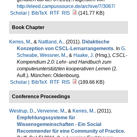
http://eleed.campussource.de/archive/7/3067/
Scholar |
BibTeX
RTF
RIS
(141.77 KB)
Book Chapter
Kerres, M.
, &
Nattland, A.
. (2011).
Didaktische
Konzeption von CSCL-Lernarrangements
. In
G.
Schwabe
,
Wessner, M.
, &
Haake, J.
(Hrsg.)
,
CSCL-
Kompendium 2.0: Lehr- und Handbuch zum
computerunterstützten kooperativen Lernen
(2.
Aufl.). München: Oldenbourg.
Scholar |
BibTeX
RTF
RIS
(189.66 KB)
Conference Proceedings
Westrup, D.
,
Vervenne, M.
, &
Kerres, M.
. (2011).
Empfehlungssysteme für
Wissensgemeinschaften - Ein Social
Recommender für eine Community of Practice
.