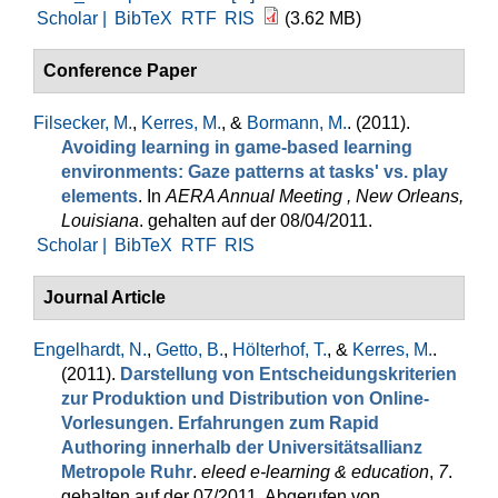
Scholar |
BibTeX
RTF
RIS
(3.62 MB)
Conference Paper
Filsecker, M.
,
Kerres, M.
, &
Bormann, M.
. (2011).
Avoiding learning in game-based learning
environments: Gaze patterns at tasks' vs. play
elements
. In
AERA Annual Meeting , New Orleans,
Louisiana
. gehalten auf der 08/04/2011.
Scholar |
BibTeX
RTF
RIS
Journal Article
Engelhardt, N.
,
Getto, B.
,
Hölterhof, T.
, &
Kerres, M.
.
(2011).
Darstellung von Entscheidungskriterien
zur Produktion und Distribution von Online-
Vorlesungen. Erfahrungen zum Rapid
Authoring innerhalb der Universitätsallianz
Metropole Ruhr
.
eleed e-learning & education
,
7
.
gehalten auf der 07/2011. Abgerufen von