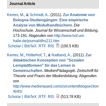
Journal Article
Kerres, M.
, &
Schmidt, A.
. (2011).
Zur Anatomie von
Bologna-Studiengängen: Eine empirische
Analyse von Modulhandbüchern
.
Die
Hochschule. Journal für Wissenschaft und Bildung
,
173-191. Abgerufen von
http://www.hof.uni-
halle.de/journal/dhs211.htm
Scholar |
BibTeX
RTF
RIS
(100.5 KB)
Kerres, M.
,
Hölterhof, T.
, &
Nattland, A.
. (2011).
Zur
didaktischen Konzeption von "Sozialen
Lernplattformen" für das Lernen in
Gemeinschaften
.
MedienPädagogik. Zeitschrift für
Theorie und Praxis der Medienbildung
. Abgerufen
von
http://www.medienpaed.com/zs/content/blogsection
/6/45/
Scholar |
BibTeX
RTF
RIS
(513.78 KB)