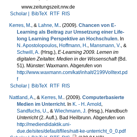
www.zeitungszeit.nrw.de
Scholar |
BibTeX
RTF
RIS
Kerres, M.
, &
Lahne, M.
. (2009).
Chancen von E-
Learning als Beitrag zur Umsetzung einer Life-
long Learning Perspektive an Hochschulen
. In
N. Apostolopoulos
,
Hoffmann, H.
,
Mansmann, V.
, &
Schwill, A.
(Hrsg.)
,
E-Learning 2009. Lernen im
digitalen Zeitalter. Medien in der Wissenschaft
(Bd.
51). Münster: Waxmann. Abgerufen von
http://www.waxmann.com/kat/inhalt/2199Volltext.pd
f
Scholar |
BibTeX
RTF
RIS
Nattland, A.
, &
Kerres, M.
. (2009).
Computerbasierte
Medien im Unterricht
. In
K. - H. Arnold
,
Sandfuchs, U.
, &
Wiechmann, J.
(Hrsg.)
,
Handbuch
Unterricht
(2. Aufl.). Bad Heilbrunn. Abgerufen von
http://mediendidaktik.uni-
due.de/sites/default/files/natt-ke-unterricht_0_0.pdf