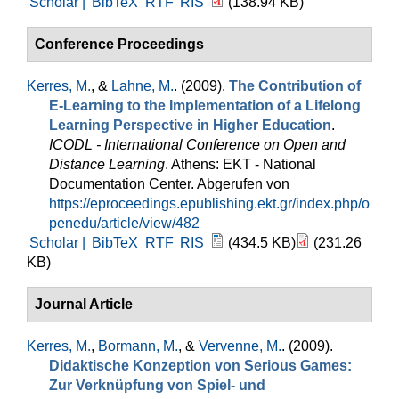
Scholar |
BibTeX
RTF
RIS
(138.94 KB)
Conference Proceedings
Kerres, M.
, &
Lahne, M.
. (2009).
The Contribution of
E-Learning to the Implementation of a Lifelong
Learning Perspective in Higher Education
.
ICODL - International Conference on Open and
Distance Learning
. Athens: EKT - National
Documentation Center. Abgerufen von
https://eproceedings.epublishing.ekt.gr/index.php/o
penedu/article/view/482
Scholar |
BibTeX
RTF
RIS
(434.5 KB)
(231.26
KB)
Journal Article
Kerres, M.
,
Bormann, M.
, &
Vervenne, M.
. (2009).
Didaktische Konzeption von Serious Games:
Zur Verknüpfung von Spiel- und