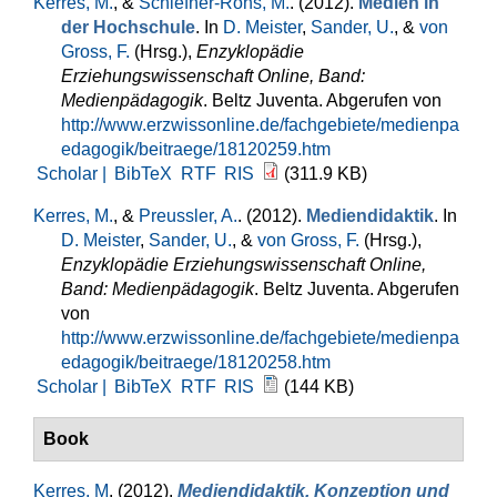
Kerres, M.
, &
Schiefner-Rohs, M.
. (2012).
Medien in
der Hochschule
. In
D. Meister
,
Sander, U.
, &
von
Gross, F.
(Hrsg.)
,
Enzyklopädie
Erziehungswissenschaft Online, Band:
Medienpädagogik
. Beltz Juventa. Abgerufen von
http://www.erzwissonline.de/fachgebiete/medienpa
edagogik/beitraege/18120259.htm
Scholar |
BibTeX
RTF
RIS
(311.9 KB)
Kerres, M.
, &
Preussler, A.
. (2012).
Mediendidaktik
. In
D. Meister
,
Sander, U.
, &
von Gross, F.
(Hrsg.)
,
Enzyklopädie Erziehungswissenschaft Online,
Band: Medienpädagogik
. Beltz Juventa. Abgerufen
von
http://www.erzwissonline.de/fachgebiete/medienpa
edagogik/beitraege/18120258.htm
Scholar |
BibTeX
RTF
RIS
(144 KB)
Book
Kerres, M
. (2012).
Mediendidaktik. Konzeption und