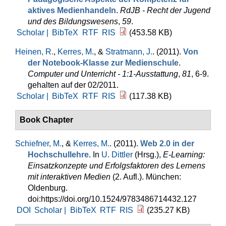
aktives Medienhandeln
.
RdJB - Recht der Jugend
und des Bildungswesens
,
59
.
Scholar |
BibTeX
RTF
RIS
(453.58 KB)
Heinen, R.
,
Kerres, M.
, &
Stratmann, J.
. (2011).
Von
der Notebook-Klasse zur Medienschule
.
Computer und Unterricht - 1:1-Ausstattung
,
81
, 6-9.
gehalten auf der 02/2011.
Scholar |
BibTeX
RTF
RIS
(117.38 KB)
Book Chapter
Schiefner, M.
, &
Kerres, M.
. (2011).
Web 2.0 in der
Hochschullehre
. In
U. Dittler
(Hrsg.)
,
E-Learning:
Einsatzkonzepte und Erfolgsfaktoren des Lernens
mit interaktiven Medien
(2. Aufl.). München:
Oldenburg.
doi:https://doi.org/10.1524/9783486714432.127
DOI
Scholar |
BibTeX
RTF
RIS
(235.27 KB)