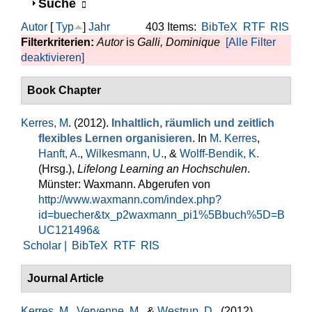
Anzeigen
Suche
Autor
[
Typ
]
Jahr
403 Items:
BibTeX
RTF
RIS
Filterkriterien:
Autor
is
Galli, Dominique
[Alle Filter
deaktivieren]
Book Chapter
Kerres, M
. (2012).
Inhaltlich, räumlich und zeitlich
flexibles Lernen organisieren
. In
M. Kerres
,
Hanft, A.
,
Wilkesmann, U.
, &
Wolff-Bendik, K.
(Hrsg.)
,
Lifelong Learning an Hochschulen
.
Münster: Waxmann. Abgerufen von
http://www.waxmann.com/index.php?
id=buecher&tx_p2waxmann_pi1%5Bbuch%5D=B
UC121496&
Scholar |
BibTeX
RTF
RIS
Journal Article
Kerres, M.
,
Vervenne, M.
, &
Westrup, D.
. (2012).