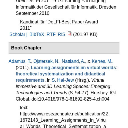
Delfi
. DeLFI 2011. 9. e-Learning Fachtagung
Informatik der Gesellschaft für Informatik, Dresden
September 2010.
Kandidat für "DeLFI-Best Paper Award
2011"
Scholar |
BibTeX
RTF
RIS
(201.97 KB)
Book Chapter
Adamus, T.
,
Ojstersek, N.
,
Nattland, A.
, &
Kerres, M.
.
(2011).
Learning assignments im virtual worlds:
theoretical systematization and didactical
requirements
. In
S. Hai-Jew
(Hrsg.)
,
Virtual
Immersive and 3D Learning Spaces: Emerging
Technologies and Trends
(S. 54-77). Hershey: IGI
Global. doi:10.4018/978-1-61692-825-4.ch004
text:
https://www.researchgate.net/publication/22
1672143_Learning_Assignments_in_Virtu
al_Worlds_Theoretical_Systematization_a