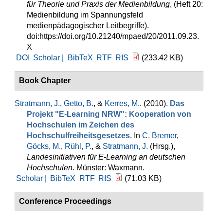
für Theorie und Praxis der Medienbildung
, (Heft 20:
Medienbildung im Spannungsfeld
medienpädagogischer Leitbegriffe).
doi:https://doi.org/10.21240/mpaed/20/2011.09.23.
X
DOI
Scholar |
BibTeX
RTF
RIS
(233.42 KB)
Book Chapter
Stratmann, J.
,
Getto, B.
, &
Kerres, M.
. (2010).
Das
Projekt "E-Learning NRW": Kooperation von
Hochschulen im Zeichen des
Hochschulfreiheitsgesetzes
. In
C. Bremer
,
Göcks, M.
,
Rühl, P.
, &
Stratmann, J.
(Hrsg.)
,
Landesinitiativen für E-Learning an deutschen
Hochschulen
. Münster: Waxmann.
Scholar |
BibTeX
RTF
RIS
(71.03 KB)
Conference Proceedings