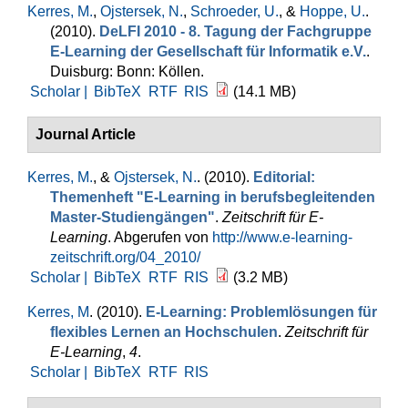
Kerres, M.
,
Ojstersek, N.
,
Schroeder, U.
, &
Hoppe, U.
.
(2010).
DeLFI 2010 - 8. Tagung der Fachgruppe
E-Learning der Gesellschaft für Informatik e.V.
.
Duisburg: Bonn: Köllen.
Scholar |
BibTeX
RTF
RIS
(14.1 MB)
Journal Article
Kerres, M.
, &
Ojstersek, N.
. (2010).
Editorial:
Themenheft "E-Learning in berufsbegleitenden
Master-Studiengängen"
.
Zeitschrift für E-
Learning
. Abgerufen von
http://www.e-learning-
zeitschrift.org/04_2010/
Scholar |
BibTeX
RTF
RIS
(3.2 MB)
Kerres, M
. (2010).
E-Learning: Problemlösungen für
flexibles Lernen an Hochschulen
.
Zeitschrift für
E-Learning
,
4
.
Scholar |
BibTeX
RTF
RIS