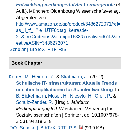
Entwicklung mediengestützter Lernangebote
(3.
Aufl.). München: Oldenbourg Wissenschaftsverlag.
Abgerufen von
http://www.amazon.de/gp/product/3486272071/ref=
as_li_tf_il?ie=UTF8&tag=kerresde-
21&linkCode=as2&camp=1638&creative=6742&cr
eativeASIN=3486272071
Scholar |
BibTeX
RTF
RIS
Book Chapter
Kerres, M.
,
Heinen, R.
, &
Stratmann, J.
. (2012).
Schulische IT‐Infrastrukturen: Aktuelle Trends
und ihre Implikationen für Schulentwicklung
. In
B. Eickelmann
,
Moser, H.
,
Niesyto, H.
,
Grell, P.
, &
Schulz-Zander, R.
(Hrsg.)
,
Jahrbuch
Medienpädagogik 9
. Wiesbaden: VS Verlag für
Sozialwissenschaften | Sprinter . doi:10.1007/978-
3-531-94219-3_8
DOI
Scholar |
BibTeX
RTF
RIS
(99.9 KB)