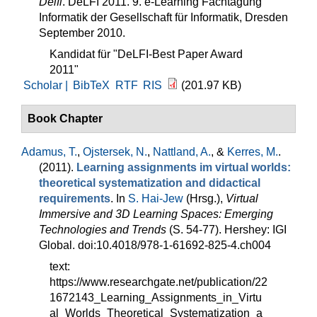
Delfi
. DeLFI 2011. 9. e-Learning Fachtagung
Informatik der Gesellschaft für Informatik, Dresden
September 2010.
Kandidat für "DeLFI-Best Paper Award
2011"
Scholar |
BibTeX
RTF
RIS
(201.97 KB)
Book Chapter
Adamus, T.
,
Ojstersek, N.
,
Nattland, A.
, &
Kerres, M.
.
(2011).
Learning assignments im virtual worlds:
theoretical systematization and didactical
requirements
. In
S. Hai-Jew
(Hrsg.)
,
Virtual
Immersive and 3D Learning Spaces: Emerging
Technologies and Trends
(S. 54-77). Hershey: IGI
Global. doi:10.4018/978-1-61692-825-4.ch004
text:
https://www.researchgate.net/publication/22
1672143_Learning_Assignments_in_Virtu
al_Worlds_Theoretical_Systematization_a