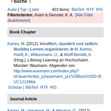
Anzeigen
Suche
Autor
[
Typ
]
Jahr
403 Items:
BibTeX
RTF
RIS
Filterkriterien:
Autor
is
Geissler, K. A.
[Alle Filter
deaktivieren]
Book Chapter
Kerres, M
. (2012).
Inhaltlich, räumlich und zeitlich
flexibles Lernen organisieren
. In
M. Kerres
,
Hanft, A.
,
Wilkesmann, U.
, &
Wolff-Bendik, K.
(Hrsg.)
,
Lifelong Learning an Hochschulen
.
Münster: Waxmann. Abgerufen von
http://www.waxmann.com/index.php?
id=buecher&tx_p2waxmann_pi1%5Bbuch%5D=B
UC121496&
Scholar |
BibTeX
RTF
RIS
Journal Article
Kerres, M.
,
Vervenne, M.
, &
Westrup, D.
. (2012).