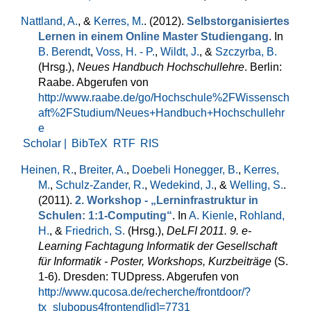
Nattland, A.
, &
Kerres, M.
. (2012).
Selbstorganisiertes
Lernen in einem Online Master Studiengang
. In
B. Berendt
,
Voss, H. - P.
,
Wildt, J.
, &
Szczyrba, B.
(Hrsg.)
,
Neues Handbuch Hochschullehre
. Berlin:
Raabe. Abgerufen von
http://www.raabe.de/go/Hochschule%2FWissensch
aft%2FStudium/Neues+Handbuch+Hochschullehr
e
Scholar |
BibTeX
RTF
RIS
Heinen, R.
,
Breiter, A.
,
Doebeli Honegger, B.
,
Kerres,
M.
,
Schulz-Zander, R.
,
Wedekind, J.
, &
Welling, S.
.
(2011).
2. Workshop - „Lerninfrastruktur in
Schulen: 1:1-Computing“
. In
A. Kienle
,
Rohland,
H.
, &
Friedrich, S.
(Hrsg.)
,
DeLFI 2011. 9. e-
Learning Fachtagung Informatik der Gesellschaft
für Informatik - Poster, Workshops, Kurzbeiträge
(S.
1-6). Dresden: TUDpress. Abgerufen von
http://www.qucosa.de/recherche/frontdoor/?
tx_slubopus4frontend[id]=7731