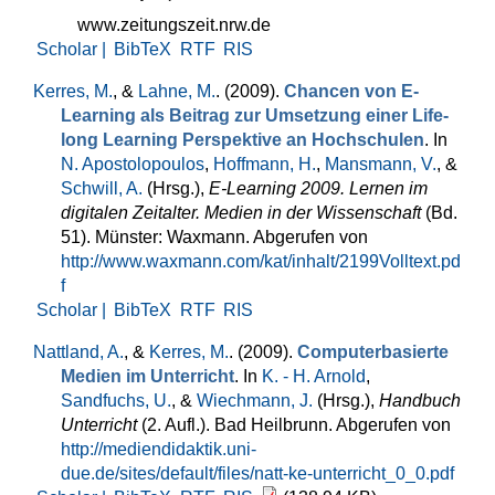
www.zeitungszeit.nrw.de
Scholar |
BibTeX
RTF
RIS
Kerres, M.
, &
Lahne, M.
. (2009).
Chancen von E-
Learning als Beitrag zur Umsetzung einer Life-
long Learning Perspektive an Hochschulen
. In
N. Apostolopoulos
,
Hoffmann, H.
,
Mansmann, V.
, &
Schwill, A.
(Hrsg.)
,
E-Learning 2009. Lernen im
digitalen Zeitalter. Medien in der Wissenschaft
(Bd.
51). Münster: Waxmann. Abgerufen von
http://www.waxmann.com/kat/inhalt/2199Volltext.pd
f
Scholar |
BibTeX
RTF
RIS
Nattland, A.
, &
Kerres, M.
. (2009).
Computerbasierte
Medien im Unterricht
. In
K. - H. Arnold
,
Sandfuchs, U.
, &
Wiechmann, J.
(Hrsg.)
,
Handbuch
Unterricht
(2. Aufl.). Bad Heilbrunn. Abgerufen von
http://mediendidaktik.uni-
due.de/sites/default/files/natt-ke-unterricht_0_0.pdf