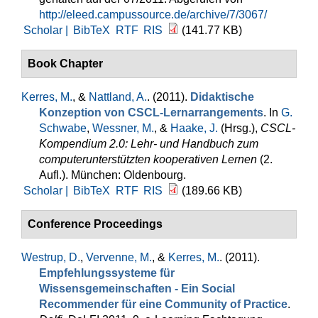
http://eleed.campussource.de/archive/7/3067/
Scholar |
BibTeX
RTF
RIS
(141.77 KB)
Book Chapter
Kerres, M.
, &
Nattland, A.
. (2011).
Didaktische
Konzeption von CSCL-Lernarrangements
. In
G.
Schwabe
,
Wessner, M.
, &
Haake, J.
(Hrsg.)
,
CSCL-
Kompendium 2.0: Lehr- und Handbuch zum
computerunterstützten kooperativen Lernen
(2.
Aufl.). München: Oldenbourg.
Scholar |
BibTeX
RTF
RIS
(189.66 KB)
Conference Proceedings
Westrup, D.
,
Vervenne, M.
, &
Kerres, M.
. (2011).
Empfehlungssysteme für
Wissensgemeinschaften - Ein Social
Recommender für eine Community of Practice
.