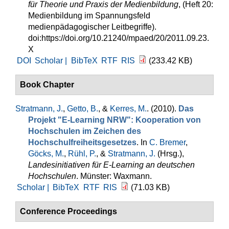
für Theorie und Praxis der Medienbildung
, (Heft 20:
Medienbildung im Spannungsfeld
medienpädagogischer Leitbegriffe).
doi:https://doi.org/10.21240/mpaed/20/2011.09.23.
X
DOI
Scholar |
BibTeX
RTF
RIS
(233.42 KB)
Book Chapter
Stratmann, J.
,
Getto, B.
, &
Kerres, M.
. (2010).
Das
Projekt "E-Learning NRW": Kooperation von
Hochschulen im Zeichen des
Hochschulfreiheitsgesetzes
. In
C. Bremer
,
Göcks, M.
,
Rühl, P.
, &
Stratmann, J.
(Hrsg.)
,
Landesinitiativen für E-Learning an deutschen
Hochschulen
. Münster: Waxmann.
Scholar |
BibTeX
RTF
RIS
(71.03 KB)
Conference Proceedings