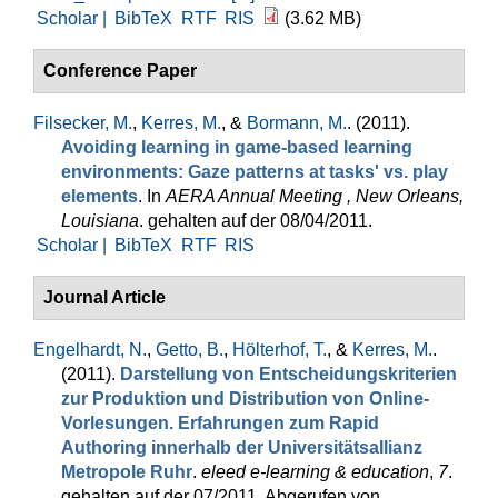
Scholar |
BibTeX
RTF
RIS
(3.62 MB)
Conference Paper
Filsecker, M.
,
Kerres, M.
, &
Bormann, M.
. (2011).
Avoiding learning in game-based learning
environments: Gaze patterns at tasks' vs. play
elements
. In
AERA Annual Meeting , New Orleans,
Louisiana
. gehalten auf der 08/04/2011.
Scholar |
BibTeX
RTF
RIS
Journal Article
Engelhardt, N.
,
Getto, B.
,
Hölterhof, T.
, &
Kerres, M.
.
(2011).
Darstellung von Entscheidungskriterien
zur Produktion und Distribution von Online-
Vorlesungen. Erfahrungen zum Rapid
Authoring innerhalb der Universitätsallianz
Metropole Ruhr
.
eleed e-learning & education
,
7
.
gehalten auf der 07/2011. Abgerufen von