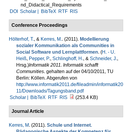
nd_Didactical_Requirements
DOI
Scholar |
BibTeX
RTF
RIS
Conference Proceedings
Hölterhof, T.
, &
Kerres, M.
. (2011).
Modellierung
sozialer Kommunikation als Communities in
Social Software und Lernplattformen
. (
H. - U.
Heiß
,
Pepper, P.
,
Schlinghoff, H.
, &
Schneider, J.
,
Hrsg.
)
Informatik 2011. Informatik schafft
Communities
. gehalten auf der 04/10/2011, TU
Berlin: Köllen. Abgerufen von
http://www.informatik2011.de/fileadmin/informatik20
11/Downloads/Tagungsband.pdf
Scholar |
BibTeX
RTF
RIS
(253.4 KB)
Journal Article
Kerres, M
. (2011).
Schule und Internet.
Pädagogische Aspekte der Kompetenz für