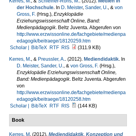
Kerres, M.
, &
Schiefner-Rohs, M.
. (2012).
Medien in
der Hochschule
. In
D. Meister
,
Sander, U.
, &
von
Gross, F.
(Hrsg.)
,
Enzyklopädie
Erziehungswissenschaft Online, Band:
Medienpädagogik
. Beltz Juventa. Abgerufen von
http://www.erzwissonline.de/fachgebiete/medienpa
edagogik/beitraege/18120259.htm
Scholar |
BibTeX
RTF
RIS
(311.9 KB)
Kerres, M.
, &
Preussler, A.
. (2012).
Mediendidaktik
. In
D. Meister
,
Sander, U.
, &
von Gross, F.
(Hrsg.)
,
Enzyklopädie Erziehungswissenschaft Online,
Band: Medienpädagogik
. Beltz Juventa. Abgerufen
von
http://www.erzwissonline.de/fachgebiete/medienpa
edagogik/beitraege/18120258.htm
Scholar |
BibTeX
RTF
RIS
(144 KB)
Book
Kerres, M
. (2012).
Mediendidaktik. Konzeption und