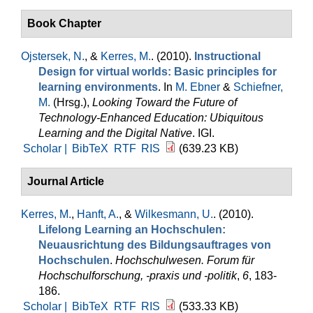
Book Chapter
Ojstersek, N.
, &
Kerres, M.
. (2010).
Instructional
Design for virtual worlds: Basic principles for
learning environments
. In
M. Ebner
&
Schiefner,
M.
(Hrsg.)
,
Looking Toward the Future of
Technology-Enhanced Education: Ubiquitous
Learning and the Digital Native
. IGI.
Scholar |
BibTeX
RTF
RIS
(639.23 KB)
Journal Article
Kerres, M.
,
Hanft, A.
, &
Wilkesmann, U.
. (2010).
Lifelong Learning an Hochschulen:
Neuausrichtung des Bildungsauftrages von
Hochschulen
.
Hochschulwesen. Forum für
Hochschulforschung, -praxis und -politik
,
6
, 183-
186.
Scholar |
BibTeX
RTF
RIS
(533.33 KB)