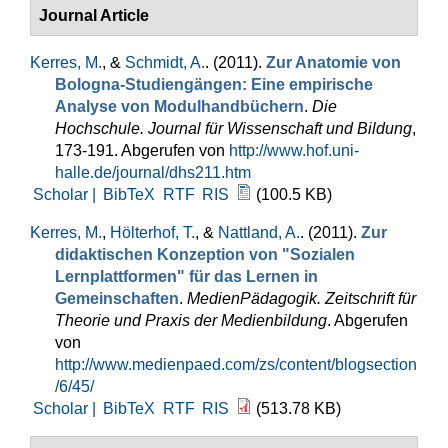
Journal Article
Kerres, M.
, &
Schmidt, A.
. (2011).
Zur Anatomie von
Bologna-Studiengängen: Eine empirische
Analyse von Modulhandbüchern
.
Die
Hochschule. Journal für Wissenschaft und Bildung
,
173-191. Abgerufen von
http://www.hof.uni-
halle.de/journal/dhs211.htm
Scholar |
BibTeX
RTF
RIS
(100.5 KB)
Kerres, M.
,
Hölterhof, T.
, &
Nattland, A.
. (2011).
Zur
didaktischen Konzeption von "Sozialen
Lernplattformen" für das Lernen in
Gemeinschaften
.
MedienPädagogik. Zeitschrift für
Theorie und Praxis der Medienbildung
. Abgerufen
von
http://www.medienpaed.com/zs/content/blogsection
/6/45/
Scholar |
BibTeX
RTF
RIS
(513.78 KB)