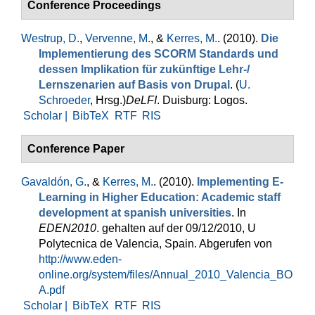
Conference Proceedings
Westrup, D.
,
Vervenne, M.
, &
Kerres, M.
. (2010).
Die
Implementierung des SCORM Standards und
dessen Implikation für zukünftige Lehr-/
Lernszenarien auf Basis von Drupal
. (
U.
Schroeder
, Hrsg.
)
DeLFI
. Duisburg: Logos.
Scholar |
BibTeX
RTF
RIS
Conference Paper
Gavaldón, G.
, &
Kerres, M.
. (2010).
Implementing E-
Learning in Higher Education: Academic staff
development at spanish universities
. In
EDEN2010
. gehalten auf der 09/12/2010, U
Polytecnica de Valencia, Spain. Abgerufen von
http://www.eden-
online.org/system/files/Annual_2010_Valencia_BO
A.pdf
Scholar |
BibTeX
RTF
RIS