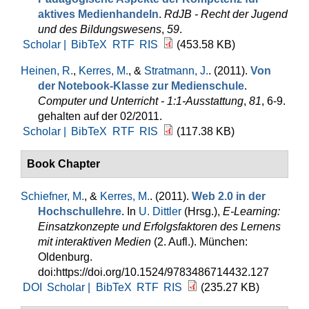
aktives Medienhandeln
.
RdJB - Recht der Jugend
und des Bildungswesens
,
59
.
Scholar |
BibTeX
RTF
RIS
(453.58 KB)
Heinen, R.
,
Kerres, M.
, &
Stratmann, J.
. (2011).
Von
der Notebook-Klasse zur Medienschule
.
Computer und Unterricht - 1:1-Ausstattung
,
81
, 6-9.
gehalten auf der 02/2011.
Scholar |
BibTeX
RTF
RIS
(117.38 KB)
Book Chapter
Schiefner, M.
, &
Kerres, M.
. (2011).
Web 2.0 in der
Hochschullehre
. In
U. Dittler
(Hrsg.)
,
E-Learning:
Einsatzkonzepte und Erfolgsfaktoren des Lernens
mit interaktiven Medien
(2. Aufl.). München:
Oldenburg.
doi:https://doi.org/10.1524/9783486714432.127
DOI
Scholar |
BibTeX
RTF
RIS
(235.27 KB)