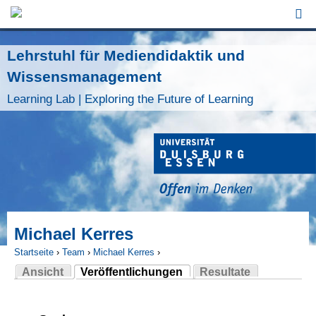
Jump to Navigation
Lehrstuhl für Mediendidaktik und
Wissensmanagement
Learning Lab | Exploring the Future of Learning
Michael Kerres
Startseite
›
Team
›
Michael Kerres
›
Ansicht
Veröffentlichungen
Resultate
Sie sind hier
(aktiver Reiter)
Haupt-Reiter