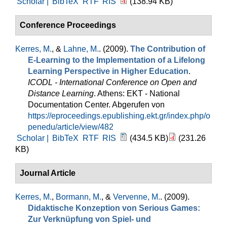
Scholar |
BibTeX
RTF
RIS
(138.94 KB)
Conference Proceedings
Kerres, M.
, &
Lahne, M.
. (2009).
The Contribution of
E-Learning to the Implementation of a Lifelong
Learning Perspective in Higher Education
.
ICODL - International Conference on Open and
Distance Learning
. Athens: EKT - National
Documentation Center. Abgerufen von
https://eproceedings.epublishing.ekt.gr/index.php/o
penedu/article/view/482
Scholar |
BibTeX
RTF
RIS
(434.5 KB)
(231.26
KB)
Journal Article
Kerres, M.
,
Bormann, M.
, &
Vervenne, M.
. (2009).
Didaktische Konzeption von Serious Games:
Zur Verknüpfung von Spiel- und