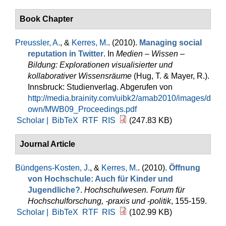
Book Chapter
Preussler, A.
, &
Kerres, M.
. (2010).
Managing social
reputation in Twitter
. In
Medien – Wissen –
Bildung: Explorationen visualisierter und
kollaborativer Wissensräume
(Hug, T. & Mayer, R.).
Innsbruck: Studienverlag. Abgerufen von
http://media.brainity.com/uibk2/amab2010/images/d
own/MWB09_Proceedings.pdf
Scholar |
BibTeX
RTF
RIS
(247.83 KB)
Journal Article
Bündgens-Kosten, J.
, &
Kerres, M.
. (2010).
Öffnung
von Hochschule: Auch für Kinder und
Jugendliche?
.
Hochschulwesen. Forum für
Hochschulforschung, -praxis und -politik
, 155-159.
Scholar |
BibTeX
RTF
RIS
(102.99 KB)