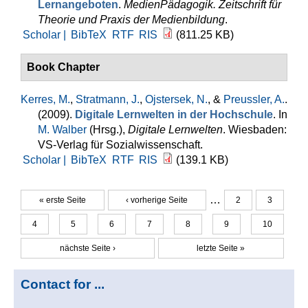
Lernangeboten
.
MedienPädagogik. Zeitschrift für
Theorie und Praxis der Medienbildung
.
Scholar |
BibTeX
RTF
RIS
(811.25 KB)
Book Chapter
Kerres, M.
,
Stratmann, J.
,
Ojstersek, N.
, &
Preussler, A.
.
(2009).
Digitale Lernwelten in der Hochschule
. In
M. Walber
(Hrsg.)
,
Digitale Lernwelten
. Wiesbaden:
VS-Verlag für Sozialwissenschaft.
Scholar |
BibTeX
RTF
RIS
(139.1 KB)
…
« erste Seite
‹ vorherige Seite
2
3
Seiten
4
5
6
7
8
9
10
nächste Seite ›
letzte Seite »
Contact for ...