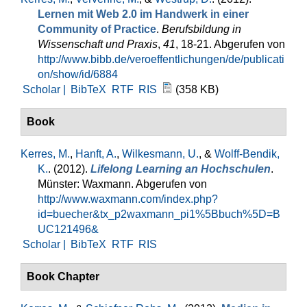
Lernen mit Web 2.0 im Handwerk in einer
Community of Practice
.
Berufsbildung in
Wissenschaft und Praxis
,
41
, 18-21. Abgerufen von
http://www.bibb.de/veroeffentlichungen/de/publicati
on/show/id/6884
Scholar |
BibTeX
RTF
RIS
(358 KB)
Book
Kerres, M.
,
Hanft, A.
,
Wilkesmann, U.
, &
Wolff-Bendik,
K.
. (2012).
Lifelong Learning an Hochschulen
.
Münster: Waxmann. Abgerufen von
http://www.waxmann.com/index.php?
id=buecher&tx_p2waxmann_pi1%5Bbuch%5D=B
UC121496&
Scholar |
BibTeX
RTF
RIS
Book Chapter