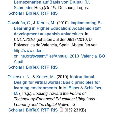
Lernszenarien auf Basis von Drupal
. (
U.
Schroeder
, Hrsg.
)
DeLFI
. Duisburg: Logos.
Scholar |
BibTeX
RTF
RIS
Gavaldón, G.
, &
Kerres, M.
. (2010).
Implementing E-
Learning in Higher Education: Academic staff
development at spanish universities
. In
EDEN2010
. gehalten auf der 09/12/2010, U
Polytecnica de Valencia, Spain. Abgerufen von
http://www.eden-
online.org/system/files/Annual_2010_Valencia_BO
A.pdf
Scholar |
BibTeX
RTF
RIS
Ojstersek, N.
, &
Kerres, M.
. (2010).
Instructional
Design for virtual worlds: Basic principles for
learning environments
. In
M. Ebner
&
Schiefner,
M.
(Hrsg.)
,
Looking Toward the Future of
Technology-Enhanced Education: Ubiquitous
Learning and the Digital Native
. IGI.
Scholar |
BibTeX
RTF
RIS
(639.23 KB)