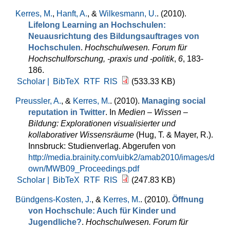
Kerres, M.
,
Hanft, A.
, &
Wilkesmann, U.
. (2010).
Lifelong Learning an Hochschulen:
Neuausrichtung des Bildungsauftrages von
Hochschulen
.
Hochschulwesen. Forum für
Hochschulforschung, -praxis und -politik
,
6
, 183-
186.
Scholar |
BibTeX
RTF
RIS
(533.33 KB)
Preussler, A.
, &
Kerres, M.
. (2010).
Managing social
reputation in Twitter
. In
Medien – Wissen –
Bildung: Explorationen visualisierter und
kollaborativer Wissensräume
(Hug, T. & Mayer, R.).
Innsbruck: Studienverlag. Abgerufen von
http://media.brainity.com/uibk2/amab2010/images/d
own/MWB09_Proceedings.pdf
Scholar |
BibTeX
RTF
RIS
(247.83 KB)
Bündgens-Kosten, J.
, &
Kerres, M.
. (2010).
Öffnung
von Hochschule: Auch für Kinder und
Jugendliche?
.
Hochschulwesen. Forum für