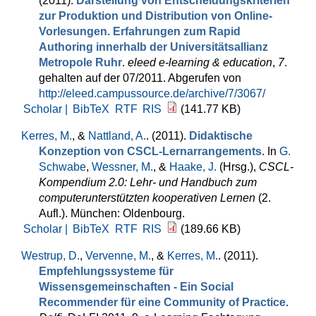
(2011).
Darstellung von Entscheidungskriterien
zur Produktion und Distribution von Online-
Vorlesungen. Erfahrungen zum Rapid
Authoring innerhalb der Universitätsallianz
Metropole Ruhr
.
eleed e-learning & education
,
7
.
gehalten auf der 07/2011. Abgerufen von
http://eleed.campussource.de/archive/7/3067/
Scholar |
BibTeX
RTF
RIS
(141.77 KB)
Kerres, M.
, &
Nattland, A.
. (2011).
Didaktische
Konzeption von CSCL-Lernarrangements
. In
G.
Schwabe
,
Wessner, M.
, &
Haake, J.
(Hrsg.)
,
CSCL-
Kompendium 2.0: Lehr- und Handbuch zum
computerunterstützten kooperativen Lernen
(2.
Aufl.). München: Oldenbourg.
Scholar |
BibTeX
RTF
RIS
(189.66 KB)
Westrup, D.
,
Vervenne, M.
, &
Kerres, M.
. (2011).
Empfehlungssysteme für
Wissensgemeinschaften - Ein Social
Recommender für eine Community of Practice
.