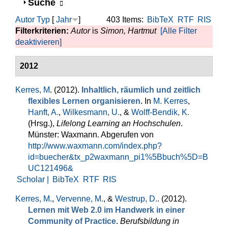
Anzeigen
Suche
Autor
Typ
[
Jahr
]
403 Items:
BibTeX
RTF
RIS
Filterkriterien:
Autor
is
Simon, Hartmut
[Alle Filter
deaktivieren]
2012
Kerres, M
. (2012).
Inhaltlich, räumlich und zeitlich
flexibles Lernen organisieren
. In
M. Kerres
,
Hanft, A.
,
Wilkesmann, U.
, &
Wolff-Bendik, K.
(Hrsg.)
,
Lifelong Learning an Hochschulen
.
Münster: Waxmann. Abgerufen von
http://www.waxmann.com/index.php?
id=buecher&tx_p2waxmann_pi1%5Bbuch%5D=B
UC121496&
Scholar |
BibTeX
RTF
RIS
Kerres, M.
,
Vervenne, M.
, &
Westrup, D.
. (2012).
Lernen mit Web 2.0 im Handwerk in einer
Community of Practice
.
Berufsbildung in