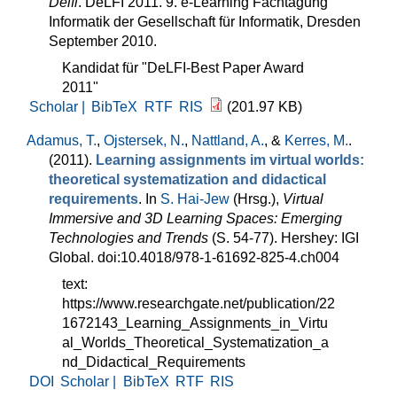
Delfi
. DeLFI 2011. 9. e-Learning Fachtagung
Informatik der Gesellschaft für Informatik, Dresden
September 2010.
Kandidat für "DeLFI-Best Paper Award
2011"
Scholar |
BibTeX
RTF
RIS
(201.97 KB)
Adamus, T.
,
Ojstersek, N.
,
Nattland, A.
, &
Kerres, M.
.
(2011).
Learning assignments im virtual worlds:
theoretical systematization and didactical
requirements
. In
S. Hai-Jew
(Hrsg.)
,
Virtual
Immersive and 3D Learning Spaces: Emerging
Technologies and Trends
(S. 54-77). Hershey: IGI
Global. doi:10.4018/978-1-61692-825-4.ch004
text:
https://www.researchgate.net/publication/22
1672143_Learning_Assignments_in_Virtu
al_Worlds_Theoretical_Systematization_a
nd_Didactical_Requirements
DOI
Scholar |
BibTeX
RTF
RIS