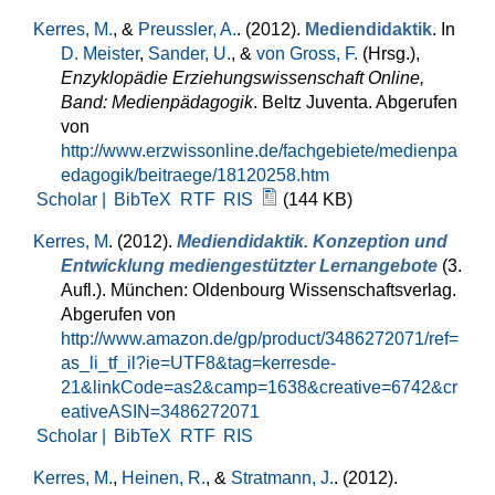
Kerres, M.
, &
Preussler, A.
. (2012).
Mediendidaktik
. In
D. Meister
,
Sander, U.
, &
von Gross, F.
(Hrsg.)
,
Enzyklopädie Erziehungswissenschaft Online,
Band: Medienpädagogik
. Beltz Juventa. Abgerufen
von
http://www.erzwissonline.de/fachgebiete/medienpa
edagogik/beitraege/18120258.htm
Scholar |
BibTeX
RTF
RIS
(144 KB)
Kerres, M
. (2012).
Mediendidaktik. Konzeption und
Entwicklung mediengestützter Lernangebote
(3.
Aufl.). München: Oldenbourg Wissenschaftsverlag.
Abgerufen von
http://www.amazon.de/gp/product/3486272071/ref=
as_li_tf_il?ie=UTF8&tag=kerresde-
21&linkCode=as2&camp=1638&creative=6742&cr
eativeASIN=3486272071
Scholar |
BibTeX
RTF
RIS
Kerres, M.
,
Heinen, R.
, &
Stratmann, J.
. (2012).