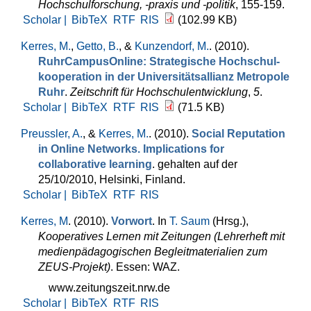
Hochschulforschung, -praxis und -politik
, 155-159.
Scholar |
BibTeX
RTF
RIS
(102.99 KB)
Kerres, M.
,
Getto, B.
, &
Kunzendorf, M.
. (2010).
RuhrCampusOnline: Strategische Hochschul­
kooperation in der Universitätsallianz Metropole
Ruhr
.
Zeitschrift für Hochschulentwicklung
,
5
.
Scholar |
BibTeX
RTF
RIS
(71.5 KB)
Preussler, A.
, &
Kerres, M.
. (2010).
Social Reputation
in Online Networks. Implications for
collaborative learning
. gehalten auf der
25/10/2010, Helsinki, Finland.
Scholar |
BibTeX
RTF
RIS
Kerres, M
. (2010).
Vorwort
. In
T. Saum
(Hrsg.)
,
Kooperatives Lernen mit Zeitungen (Lehrerheft mit
medienpädagogischen Begleitmaterialien zum
ZEUS-Projekt)
. Essen: WAZ.
www.zeitungszeit.nrw.de
Scholar |
BibTeX
RTF
RIS