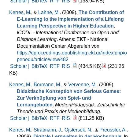
Scholar |
BibTeX
RTF
RIS
(138.94 KB)
Kerres, M.
, &
Lahne, M.
. (2009).
The Contribution of
E-Learning to the Implementation of a Lifelong
Learning Perspective in Higher Education
.
ICODL - International Conference on Open and
Distance Learning
. Athens: EKT - National
Documentation Center. Abgerufen von
https://eproceedings.epublishing.ekt.gr/index.php/o
penedu/article/view/482
Scholar |
BibTeX
RTF
RIS
(434.5 KB)
(231.26
KB)
Kerres, M.
,
Bormann, M.
, &
Vervenne, M.
. (2009).
Didaktische Konzeption von Serious Games:
Zur Verknüpfung von Spiel- und
Lernangeboten
.
MedienPädagogik. Zeitschrift für
Theorie und Praxis der Medienbildung
.
Scholar |
BibTeX
RTF
RIS
(811.25 KB)
Kerres, M.
,
Stratmann, J.
,
Ojstersek, N.
, &
Preussler, A.
.
(2009).
Digitale Lernwelten in der Hochschule
. In