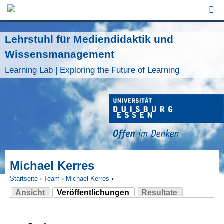
Jump to Navigation
Lehrstuhl für Mediendidaktik und
Wissensmanagement
Learning Lab | Exploring the Future of Learning
Michael Kerres
Startseite
›
Team
›
Michael Kerres
›
Ansicht
Veröffentlichungen
Resultate
Sie sind hier
(aktiver Reiter)
Haupt-Reiter