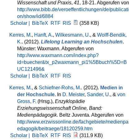
Wissenschaft und Praxis
,
41
, 18-21. Abgerufen von
http://www.bibb.de/veroeffentlichungen/de/publicati
on/show/id/6884
Scholar |
BibTeX
RTF
RIS
(358 KB)
Kerres, M.
,
Hanft, A.
,
Wilkesmann, U.
, &
Wolff-Bendik,
K.
. (2012).
Lifelong Learning an Hochschulen
.
Münster: Waxmann. Abgerufen von
http://www.waxmann.com/index.php?
id=buecher&tx_p2waxmann_pi1%5Bbuch%5D=B
UC121496&
Scholar |
BibTeX
RTF
RIS
Kerres, M.
, &
Schiefner-Rohs, M.
. (2012).
Medien in
der Hochschule
. In
D. Meister
,
Sander, U.
, &
von
Gross, F.
(Hrsg.)
,
Enzyklopädie
Erziehungswissenschaft Online, Band:
Medienpädagogik
. Beltz Juventa. Abgerufen von
http://www.erzwissonline.de/fachgebiete/medienpa
edagogik/beitraege/18120259.htm
Scholar |
BibTeX
RTF
RIS
(311.9 KB)