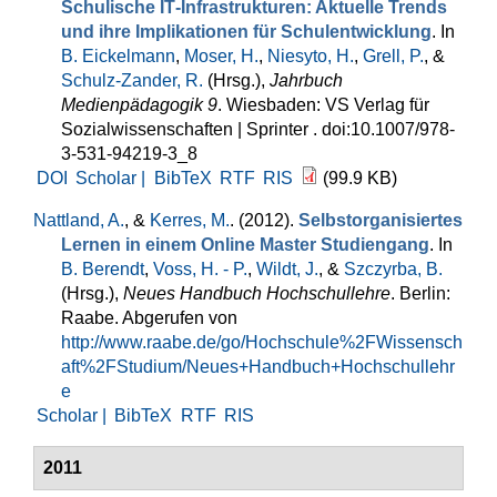
Schulische IT‐Infrastrukturen: Aktuelle Trends
und ihre Implikationen für Schulentwicklung
. In
B. Eickelmann
,
Moser, H.
,
Niesyto, H.
,
Grell, P.
, &
Schulz-Zander, R.
(Hrsg.)
,
Jahrbuch
Medienpädagogik 9
. Wiesbaden: VS Verlag für
Sozialwissenschaften | Sprinter . doi:10.1007/978-
3-531-94219-3_8
DOI
Scholar |
BibTeX
RTF
RIS
(99.9 KB)
Nattland, A.
, &
Kerres, M.
. (2012).
Selbstorganisiertes
Lernen in einem Online Master Studiengang
. In
B. Berendt
,
Voss, H. - P.
,
Wildt, J.
, &
Szczyrba, B.
(Hrsg.)
,
Neues Handbuch Hochschullehre
. Berlin:
Raabe. Abgerufen von
http://www.raabe.de/go/Hochschule%2FWissensch
aft%2FStudium/Neues+Handbuch+Hochschullehr
e
Scholar |
BibTeX
RTF
RIS
2011