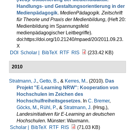
Handlungs- und Gestaltungsorientierung in der
Medienpädagogik
.
MedienPädagogik. Zeitschrift
für Theorie und Praxis der Medienbildung
, (Heft 20:
Medienbildung im Spannungsfeld
medienpädagogischer Leitbegriffe).
doi:https://doi.org/10.21240/mpaed/20/2011.09.23.
X
DOI
Scholar |
BibTeX
RTF
RIS
(233.42 KB)
2010
Stratmann, J.
,
Getto, B.
, &
Kerres, M.
. (2010).
Das
Projekt "E-Learning NRW": Kooperation von
Hochschulen im Zeichen des
Hochschulfreiheitsgesetzes
. In
C. Bremer
,
Göcks, M.
,
Rühl, P.
, &
Stratmann, J.
(Hrsg.)
,
Landesinitiativen für E-Learning an deutschen
Hochschulen
. Münster: Waxmann.
Scholar |
BibTeX
RTF
RIS
(71.03 KB)