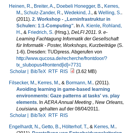
Heinen, R.
,
Breiter, A.
,
Doebeli Honegger, B.
,
Kerres,
M.
,
Schulz-Zander, R.
,
Wedekind, J.
, &
Welling, S.
.
(2011).
2. Workshop - „Lerninfrastruktur in
Schulen: 1:1-Computing“
. In
A. Kienle
,
Rohland,
H.
, &
Friedrich, S.
(Hrsg.)
,
DeLFI 2011. 9. e-
Learning Fachtagung Informatik der Gesellschaft
für Informatik - Poster, Workshops, Kurzbeiträge
(S.
1-6). Dresden: TUDpress. Abgerufen von
http://www.qucosa.de/recherche/frontdoor/?
tx_slubopus4frontend[id]=7731
Scholar |
BibTeX
RTF
RIS
(3.62 MB)
Filsecker, M.
,
Kerres, M.
, &
Bormann, M.
. (2011).
Avoiding learning in game-based learning
environments: Gaze patterns at tasks' vs. play
elements
. In
AERA Annual Meeting , New Orleans,
Louisiana
. gehalten auf der 08/04/2011.
Scholar |
BibTeX
RTF
RIS
Engelhardt, N.
,
Getto, B.
,
Hölterhof, T.
, &
Kerres, M.
.