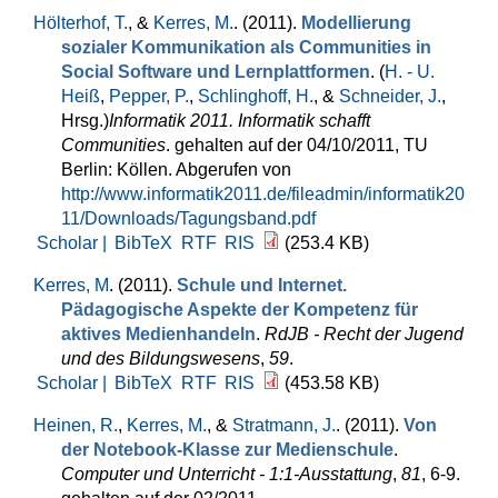
Hölterhof, T.
, &
Kerres, M.
. (2011).
Modellierung
sozialer Kommunikation als Communities in
Social Software und Lernplattformen
. (
H. - U.
Heiß
,
Pepper, P.
,
Schlinghoff, H.
, &
Schneider, J.
,
Hrsg.
)
Informatik 2011. Informatik schafft
Communities
. gehalten auf der 04/10/2011, TU
Berlin: Köllen. Abgerufen von
http://www.informatik2011.de/fileadmin/informatik20
11/Downloads/Tagungsband.pdf
Scholar |
BibTeX
RTF
RIS
(253.4 KB)
Kerres, M
. (2011).
Schule und Internet.
Pädagogische Aspekte der Kompetenz für
aktives Medienhandeln
.
RdJB - Recht der Jugend
und des Bildungswesens
,
59
.
Scholar |
BibTeX
RTF
RIS
(453.58 KB)
Heinen, R.
,
Kerres, M.
, &
Stratmann, J.
. (2011).
Von
der Notebook-Klasse zur Medienschule
.
Computer und Unterricht - 1:1-Ausstattung
,
81
, 6-9.