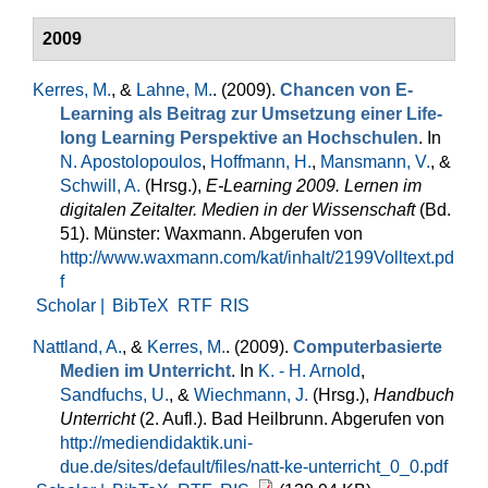
2009
Kerres, M.
, &
Lahne, M.
. (2009).
Chancen von E-
Learning als Beitrag zur Umsetzung einer Life-
long Learning Perspektive an Hochschulen
. In
N. Apostolopoulos
,
Hoffmann, H.
,
Mansmann, V.
, &
Schwill, A.
(Hrsg.)
,
E-Learning 2009. Lernen im
digitalen Zeitalter. Medien in der Wissenschaft
(Bd.
51). Münster: Waxmann. Abgerufen von
http://www.waxmann.com/kat/inhalt/2199Volltext.pd
f
Scholar |
BibTeX
RTF
RIS
Nattland, A.
, &
Kerres, M.
. (2009).
Computerbasierte
Medien im Unterricht
. In
K. - H. Arnold
,
Sandfuchs, U.
, &
Wiechmann, J.
(Hrsg.)
,
Handbuch
Unterricht
(2. Aufl.). Bad Heilbrunn. Abgerufen von
http://mediendidaktik.uni-
due.de/sites/default/files/natt-ke-unterricht_0_0.pdf