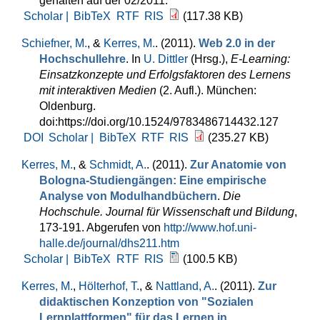
gehalten auf der 02/2011.
Scholar |
BibTeX
RTF
RIS
(117.38 KB)
Schiefner, M.
, &
Kerres, M.
. (2011).
Web 2.0 in der
Hochschullehre
. In
U. Dittler
(Hrsg.)
,
E-Learning:
Einsatzkonzepte und Erfolgsfaktoren des Lernens
mit interaktiven Medien
(2. Aufl.). München:
Oldenburg.
doi:https://doi.org/10.1524/9783486714432.127
DOI
Scholar |
BibTeX
RTF
RIS
(235.27 KB)
Kerres, M.
, &
Schmidt, A.
. (2011).
Zur Anatomie von
Bologna-Studiengängen: Eine empirische
Analyse von Modulhandbüchern
.
Die
Hochschule. Journal für Wissenschaft und Bildung
,
173-191. Abgerufen von
http://www.hof.uni-
halle.de/journal/dhs211.htm
Scholar |
BibTeX
RTF
RIS
(100.5 KB)
Kerres, M.
,
Hölterhof, T.
, &
Nattland, A.
. (2011).
Zur
didaktischen Konzeption von "Sozialen
Lernplattformen" für das Lernen in