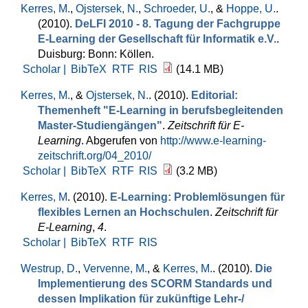
Kerres, M.
,
Ojstersek, N.
,
Schroeder, U.
, &
Hoppe, U.
.
(2010).
DeLFI 2010 - 8. Tagung der Fachgruppe
E-Learning der Gesellschaft für Informatik e.V.
.
Duisburg: Bonn: Köllen.
Scholar |
BibTeX
RTF
RIS
(14.1 MB)
Kerres, M.
, &
Ojstersek, N.
. (2010).
Editorial:
Themenheft "E-Learning in berufsbegleitenden
Master-Studiengängen"
.
Zeitschrift für E-
Learning
. Abgerufen von
http://www.e-learning-
zeitschrift.org/04_2010/
Scholar |
BibTeX
RTF
RIS
(3.2 MB)
Kerres, M
. (2010).
E-Learning: Problemlösungen für
flexibles Lernen an Hochschulen
.
Zeitschrift für
E-Learning
,
4
.
Scholar |
BibTeX
RTF
RIS
Westrup, D.
,
Vervenne, M.
, &
Kerres, M.
. (2010).
Die
Implementierung des SCORM Standards und
dessen Implikation für zukünftige Lehr-/