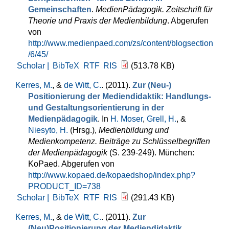
Gemeinschaften
.
MedienPädagogik. Zeitschrift für
Theorie und Praxis der Medienbildung
. Abgerufen
von
http://www.medienpaed.com/zs/content/blogsection
/6/45/
Scholar |
BibTeX
RTF
RIS
(513.78 KB)
Kerres, M.
, &
de Witt, C.
. (2011).
Zur (Neu-)
Positionierung der Mediendidaktik: Handlungs-
und Gestaltungsorientierung in der
Medienpädagogik
. In
H. Moser
,
Grell, H.
, &
Niesyto, H.
(Hrsg.)
,
Medienbildung und
Medienkompetenz. Beiträge zu Schlüsselbegriffen
der Medienpädagogik
(S. 239-249). München:
KoPaed. Abgerufen von
http://www.kopaed.de/kopaedshop/index.php?
PRODUCT_ID=738
Scholar |
BibTeX
RTF
RIS
(291.43 KB)
Kerres, M.
, &
de Witt, C.
. (2011).
Zur
(Neu)Positionierung der Mediendidaktik.