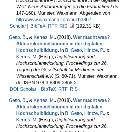
Hochschullehre – Hochschullehre in der digitalen
Welt: Neue Anforderungen an die Evaluation?
(S.
147-160). Münster: Waxmann. Abgerufen von
http://www.waxmann.com/buch3807
Scholar |
BibTeX
RTF
RIS
(192.31 KB)
Getto, B.
, &
Kerres, M.
. (2018).
Wer macht was?
Akteurskonstellationen in der digitalen
Hochschulbildung
. In
B. Getto
,
Hintze, P.
, &
Kerres, M.
(Hrsg.)
,
Digitalisierung und
Hochschulentwicklung. Proceedings zur 26.
Tagung der Gesellschaft für Medien in der
Wissenschaft e.V.
(S. 60-71). Münster: Waxmann.
doi:ISBN 978-3-8309-3868-2
DOI
Scholar |
BibTeX
RTF
RIS
Getto, B.
, &
Kerres, M.
. (2018).
Wer macht was?
Akteurskonstellationen in der digitalen
Hochschulbildung
. In
B. Getto
,
Hintze, P.
, &
Kerres, M.
(Hrsg.)
,
Digitalisierung und
Hochschulentwicklung. Proceedings zur 26.