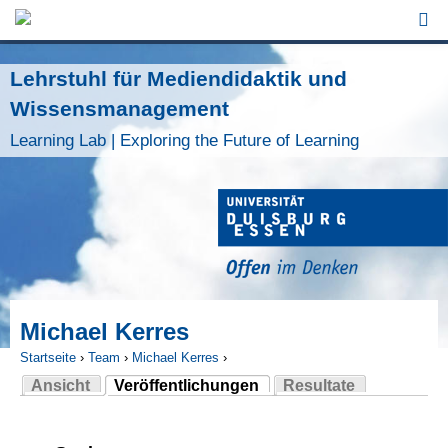
Jump to Navigation
Lehrstuhl für Mediendidaktik und
Wissensmanagement
Learning Lab | Exploring the Future of Learning
Michael Kerres
Startseite
›
Team
›
Michael Kerres
›
Ansicht
Veröffentlichungen
Resultate
Sie sind hier
(aktiver Reiter)
Haupt-Reiter