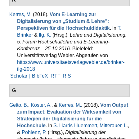
Kerres, M
. (2018).
Vom E-Learning zur
Digitalisierung von „Studium & Lehre“:
Perspektiven für die Hochschuldidaktik
. In
T.
Brinker
&
Ilg, K.
(Hrsg.)
,
Lehre und Digitalisierung.
5. Forum Hochschullehre und E-Learning-
Konferenz – 25.10.2016
. Bielefeld:
Universitätsverlag Webler. Abgerufen von
https://www.universitaetsverlagwebler.de/brinker-
ilg-2018
Scholar |
BibTeX
RTF
RIS
G
Getto, B.
,
Köster, A.
, &
Kerres, M.
. (2018).
Vom Output
zum Impact: Evaluation der Wirksamkeit von
Strategien der Digitalisierung für die
Hochschule
. In
S. Harris-Huemmert
,
Mitterauer, L.
,
&
Pohlenz, P.
(Hrsg.)
,
Digitalisierung der