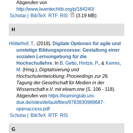
Abgerufen von
http://www.learntechlib.org/p/184240/
Scholar |
BibTeX
RTF
RIS
(3.19 MB)
H
Hölterhof, T.
. (2018).
Digitale Optionen für agile und
unstetige Bildungsprozesse: Gestaltung einer
sozialen Lernumgebung für die
Hochschullehre
. In
B. Getto
,
Hintze, P.
, &
Kerres,
M.
(Hrsg.)
,
Digitalisierung und
Hochschulentwicklung: Proceedings zur 26.
Tagung der Gesellschaft für Medien in der
Wissenschaft e.V. mit elearn.nrw
(S. 106 - 118).
Abgerufen von
https://learninglab.uni-
due.de/sites/default/files/9783830988687-
openaccess.pdf
Scholar |
BibTeX
RTF
RIS
G