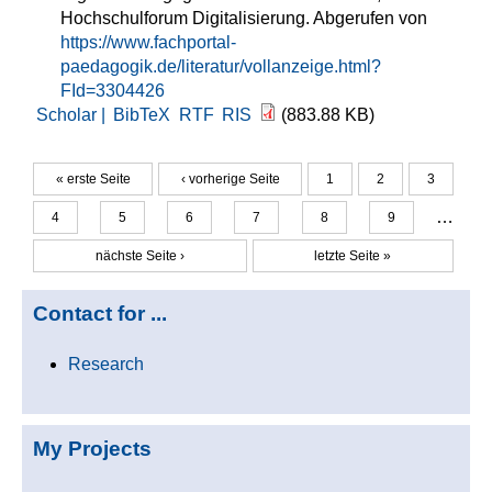
Hochschulforum Digitalisierung. Abgerufen von
https://www.fachportal-
paedagogik.de/literatur/vollanzeige.html?
FId=3304426
Scholar |
BibTeX
RTF
RIS
(883.88 KB)
« erste Seite
‹ vorherige Seite
1
2
3
Seiten
…
4
5
6
7
8
9
nächste Seite ›
letzte Seite »
Contact for ...
Research
My Projects