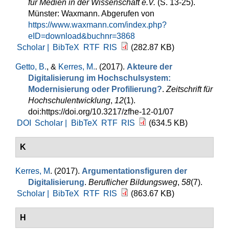
für Medien in der Wissenschaft e.V.
(S. 13-25).
Münster: Waxmann. Abgerufen von
https://www.waxmann.com/index.php?
eID=download&buchnr=3868
Scholar |
BibTeX
RTF
RIS
(282.87 KB)
Getto, B.
, &
Kerres, M.
. (2017).
Akteure der
Digitalisierung im Hochschulsystem:
Modernisierung oder Profilierung?
.
Zeitschrift für
Hochschulentwicklung
,
12
(1).
doi:https://doi.org/10.3217/zfhe-12-01/07
DOI
Scholar |
BibTeX
RTF
RIS
(634.5 KB)
K
Kerres, M
. (2017).
Argumentationsfiguren der
Digitalisierung
.
Beruflicher Bildungsweg
,
58
(7).
Scholar |
BibTeX
RTF
RIS
(863.67 KB)
H