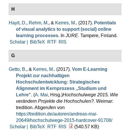
H
Hayit, D.
,
Rehm, M.
, &
Kerres, M.
. (2017).
Potentials
of visual analytics to support (social) online
learning processes
. In
JURE
. Tampere, Finland.
Scholar |
BibTeX
RTF
RIS
G
Getto, B.
, &
Kerres, M.
. (2017).
Vom E-Learning
Projekt zur nachhaltigen
Hochschulentwicklung: Strategisches
Alignment im Kernprozess „Studium und
Lehre"
. (
A. Mai
, Hrsg.
)
Hochschulwege 2015. Wie
verändern Projekte die Hochschulen?
. Weimar:
tredition. Abgerufen von
https://tredition.de/autoren/andreas-mai-
20649/hochschulwege-2015-hardcover-91708/
Scholar |
BibTeX
RTF
RIS
(540.57 KB)