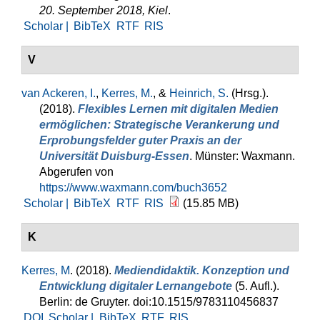
20. September 2018, Kiel
.
Scholar |
BibTeX
RTF
RIS
V
van Ackeren, I.
,
Kerres, M.
, &
Heinrich, S.
(Hrsg.)
.
(2018).
Flexibles Lernen mit digitalen Medien
ermöglichen: Strategische Verankerung und
Erprobungsfelder guter Praxis an der
Universität Duisburg-Essen
. Münster: Waxmann.
Abgerufen von
https://www.waxmann.com/buch3652
Scholar |
BibTeX
RTF
RIS
(15.85 MB)
K
Kerres, M
. (2018).
Mediendidaktik. Konzeption und
Entwicklung digitaler Lernangebote
(5. Aufl.).
Berlin: de Gruyter. doi:10.1515/9783110456837
DOI
Scholar |
BibTeX
RTF
RIS