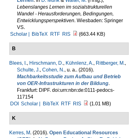
Lernen
. In
D. Münk
&
Walter, M.
(Hrsg.)
,
Lebenslanges Lernen im sozialstrukturellen
Wandel - Herausforderungen, Bedingungen,
Entwicklungsperspektiven
. Wiesbaden: Springer
VS.
Scholar |
BibTeX
RTF
RIS
(663.44 KB)
B
Blees, I.
,
Hirschmann, D.
,
Kühnlenz, A.
,
Rittberger, M.
,
Schulte, J.
,
Cohen, N.
, u. a.
. (2016).
Machbarkeitsstudie zum Aufbau und Betrieb
von OER-Infrastrukturen in der Bildung
.
Frankfurt: DIPF. doi:urn:nbn:de:0111-pedocs-
117154
DOI
Scholar |
BibTeX
RTF
RIS
(1.01 MB)
K
Kerres, M
. (2016).
Open Educational Resources