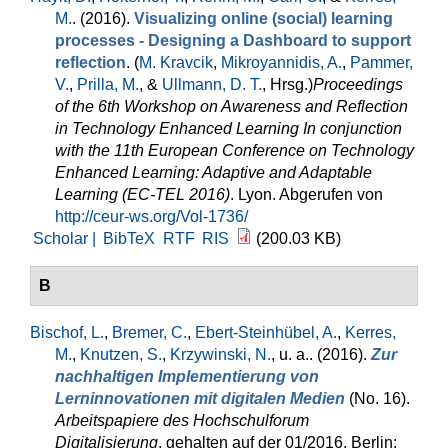
M.
. (2016).
Visualizing online (social) learning
processes - Designing a Dashboard to support
reflection
. (
M. Kravcik
,
Mikroyannidis, A.
,
Pammer,
V.
,
Prilla, M.
, &
Ullmann, D. T.
, Hrsg.
)
Proceedings
of the 6th Workshop on Awareness and Reflection
in Technology Enhanced Learning In conjunction
with the 11th European Conference on Technology
Enhanced Learning: Adaptive and Adaptable
Learning (EC-TEL 2016)
. Lyon. Abgerufen von
http://ceur-ws.org/Vol-1736/
Scholar |
BibTeX
RTF
RIS
(200.03 KB)
B
Bischof, L.
,
Bremer, C.
,
Ebert-Steinhübel, A.
,
Kerres,
M.
,
Knutzen, S.
,
Krzywinski, N.
, u. a.
. (2016).
Zur
nachhaltigen Implementierung von
Lerninnovationen mit digitalen Medien
(No. 16).
Arbeitspapiere des Hochschulforum
Digitalisierung
. gehalten auf der 01/2016, Berlin: