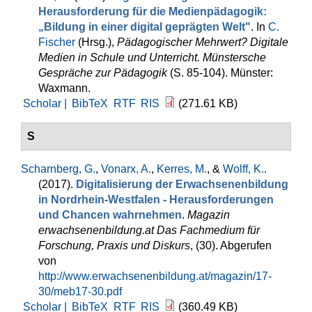
Herausforderung für die Medienpädagogik:
„Bildung in einer digital geprägten Welt"
. In
C.
Fischer
(Hrsg.)
,
Pädagogischer Mehrwert? Digitale
Medien in Schule und Unterricht. Münstersche
Gespräche zur Pädagogik
(S. 85-104). Münster:
Waxmann.
Scholar |
BibTeX
RTF
RIS
(271.61 KB)
S
Scharnberg, G.
,
Vonarx, A.
,
Kerres, M.
, &
Wolff, K.
.
(2017).
Digitalisierung der Erwachsenenbildung
in Nordrhein-Westfalen - Herausforderungen
und Chancen wahrnehmen
.
Magazin
erwachsenenbildung.at Das Fachmedium für
Forschung, Praxis und Diskurs
, (30). Abgerufen
von
http://www.erwachsenenbildung.at/magazin/17-
30/meb17-30.pdf
Scholar |
BibTeX
RTF
RIS
(360.49 KB)