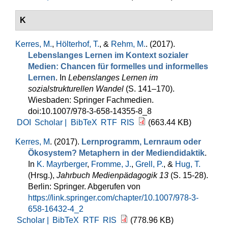
K
Kerres, M.
,
Hölterhof, T.
, &
Rehm, M.
. (2017).
Lebenslanges Lernen im Kontext sozialer
Medien: Chancen für formelles und informelles
Lernen
. In
Lebenslanges Lernen im
sozialstrukturellen Wandel
(S. 141–170).
Wiesbaden: Springer Fachmedien.
doi:10.1007/978-3-658-14355-8_8
DOI
Scholar |
BibTeX
RTF
RIS
(663.44 KB)
Kerres, M
. (2017).
Lernprogramm, Lernraum oder
Ökosystem? Metaphern in der Mediendidaktik
.
In
K. Mayrberger
,
Fromme, J.
,
Grell, P.
, &
Hug, T.
(Hrsg.)
,
Jahrbuch Medienpädagogik 13
(S. 15-28).
Berlin: Springer. Abgerufen von
https://link.springer.com/chapter/10.1007/978-3-
658-16432-4_2
Scholar |
BibTeX
RTF
RIS
(778.96 KB)