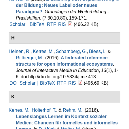
der Bildung: Neues Label oder neues
Paradigma?
.
Grundlagen der Weiterbildung -
Praxishilfen
, (7.30.10.80), 159-171.
Scholar |
BibTeX
RTF
RIS
(466.22 KB)
H
Heinen, R.
,
Kerres, M.
,
Scharnberg, G.
,
Blees, I.
, &
Rittberger, M.
. (2016).
A federated reference
structure for open informational ecosystems
.
Journal of Interactive Media in Education
,
13
(1), 1-
6. doi:http://dx.doi.org/10.5334/jime.413
DOI
Scholar |
BibTeX
RTF
RIS
(496.69 KB)
K
Kerres, M.
,
Hölterhof, T.
, &
Rehm, M.
. (2016).
Lebenslanges Lernen im Kontext sozialer
Medien: Chancen für formelles und informelles