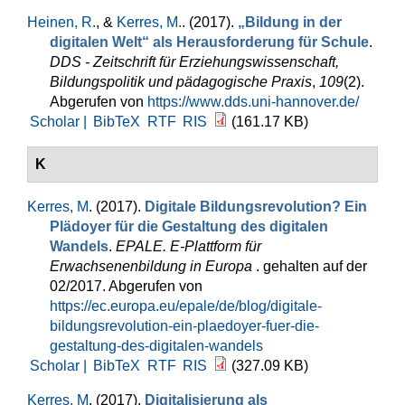
Heinen, R.
, &
Kerres, M.
. (2017).
„Bildung in der
digitalen Welt“ als Herausforderung für Schule
.
DDS - Zeitschrift für Erziehungswissenschaft,
Bildungspolitik und pädagogische Praxis
,
109
(2).
Abgerufen von
https://www.dds.uni-hannover.de/
Scholar |
BibTeX
RTF
RIS
(161.17 KB)
K
Kerres, M
. (2017).
Digitale Bildungsrevolution? Ein
Plädoyer für die Gestaltung des digitalen
Wandels
.
EPALE. E-Plattform für
Erwachsenenbildung in Europa
. gehalten auf der
02/2017. Abgerufen von
https://ec.europa.eu/epale/de/blog/digitale-
bildungsrevolution-ein-plaedoyer-fuer-die-
gestaltung-des-digitalen-wandels
Scholar |
BibTeX
RTF
RIS
(327.09 KB)
Kerres, M
. (2017).
Digitalisierung als