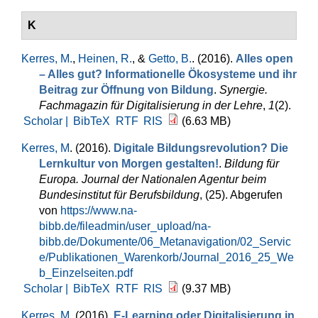
K
Kerres, M.
,
Heinen, R.
, &
Getto, B.
. (2016).
Alles open
– Alles gut? Informationelle Ökosysteme und ihr
Beitrag zur Öffnung von Bildung
.
Synergie.
Fachmagazin für Digitalisierung in der Lehre
,
1
(2).
Scholar |
BibTeX
RTF
RIS
(6.63 MB)
Kerres, M
. (2016).
Digitale Bildungsrevolution? Die
Lernkultur von Morgen gestalten!
.
Bildung für
Europa. Journal der Nationalen Agentur beim
Bundesinstitut für Berufsbildung
, (25). Abgerufen
von
https://www.na-
bibb.de/fileadmin/user_upload/na-
bibb.de/Dokumente/06_Metanavigation/02_Servic
e/Publikationen_Warenkorb/Journal_2016_25_We
b_Einzelseiten.pdf
Scholar |
BibTeX
RTF
RIS
(9.37 MB)
Kerres, M
. (2016).
E-Learning oder Digitalisierung in