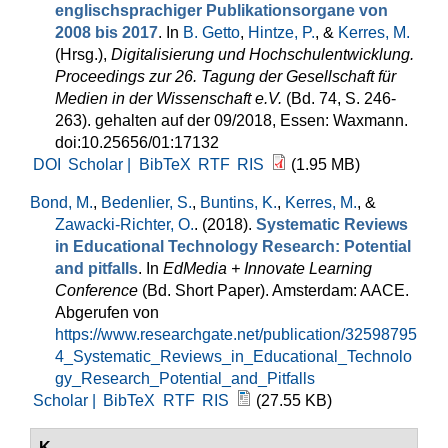
englischsprachiger Publikationsorgane von
2008 bis 2017
. In
B. Getto
,
Hintze, P.
, &
Kerres, M.
(Hrsg.)
,
Digitalisierung und Hochschulentwicklung.
Proceedings zur 26. Tagung der Gesellschaft für
Medien in der Wissenschaft e.V.
(Bd. 74, S. 246-
263). gehalten auf der 09/2018, Essen: Waxmann.
doi:10.25656/01:17132
DOI
Scholar |
BibTeX
RTF
RIS
(1.95 MB)
Bond, M.
,
Bedenlier, S.
,
Buntins, K.
,
Kerres, M.
, &
Zawacki-Richter, O.
. (2018).
Systematic Reviews
in Educational Technology Research: Potential
and pitfalls
. In
EdMedia + Innovate Learning
Conference
(Bd. Short Paper). Amsterdam: AACE.
Abgerufen von
https://www.researchgate.net/publication/32598795
4_Systematic_Reviews_in_Educational_Technolo
gy_Research_Potential_and_Pitfalls
Scholar |
BibTeX
RTF
RIS
(27.55 KB)
K