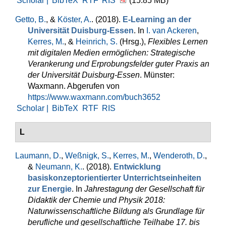
Scholar |
BibTeX
RTF
RIS
(15.85 MB)
Getto, B.
, &
Köster, A.
. (2018).
E-Learning an der
Universität Duisburg-Essen
. In
I. van Ackeren
,
Kerres, M.
, &
Heinrich, S.
(Hrsg.)
,
Flexibles Lernen
mit digitalen Medien ermöglichen: Strategische
Verankerung und Erprobungsfelder guter Praxis an
der Universität Duisburg-Essen
. Münster:
Waxmann. Abgerufen von
https://www.waxmann.com/buch3652
Scholar |
BibTeX
RTF
RIS
L
Laumann, D.
,
Weßnigk, S.
,
Kerres, M.
,
Wenderoth, D.
,
&
Neumann, K.
. (2018).
Entwicklung
basiskonzeptorientierter Unterrichtseinheiten
zur Energie
. In
Jahrestagung der Gesellschaft für
Didaktik der Chemie und Physik 2018:
Naturwissenschaftliche Bildung als Grundlage für
berufliche und gesellschaftliche Teilhabe 17. bis