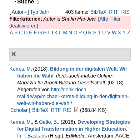
Anzeigen
Suche
[
Autor
]
Typ
Jahr
403 Items:
BibTeX
RTF
RIS
Filterkriterien:
Autor
is
Shalin Hai-Jew
[Alle Filter
deaktivieren]
A
B
C
D
E
F
G
H
I
J
K
L
M
N
O
P
Q
R
S
T
U
V
W
X
Y
Z
K
Kerres, M
. (2018).
Bildung in der digitalen Welt: Wir
haben die Wahl
.
denk-doch-mal.de Online-
Magazin für Arbeit-Bildung-Gesellschaft
, (02-18).
Abgerufen von
http://denk-doch-
mal.de/wp/michael-kerres-bildung-in-der-digitalen-
welt-wir-haben-die-wahl/
Scholar |
BibTeX
RTF
RIS
(368.84 KB)
Kerres, M.
, &
Getto, B.
. (2018).
Developing Strategies
for Digital Transformation in Higher Education
.
In
T. Bastians
(Hrsg.)
,
EdMedia
. Amsterdam: AACE.