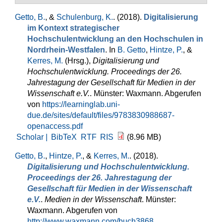
Getto, B.
, &
Schulenburg, K.
. (2018).
Digitalisierung
im Kontext strategischer
Hochschulentwicklung an den Hochschulen in
Nordrhein-Westfalen
. In
B. Getto
,
Hintze, P.
, &
Kerres, M.
(Hrsg.)
,
Digitalisierung und
Hochschulentwicklung. Proceedings der 26.
Jahrestagung der Gesellschaft für Medien in der
Wissenschaft e.V.
. Münster: Waxmann. Abgerufen
von
https://learninglab.uni-
due.de/sites/default/files/9783830988687-
openaccess.pdf
Scholar |
BibTeX
RTF
RIS
(8.96 MB)
Getto, B.
,
Hintze, P.
, &
Kerres, M.
. (2018).
Digitalisierung und Hochschulentwicklung.
Proceedings der 26. Jahrestagung der
Gesellschaft für Medien in der Wissenschaft
e.V.
.
Medien in der Wissenschaft
. Münster:
Waxmann. Abgerufen von
http://www.waxmann.com/buch3868