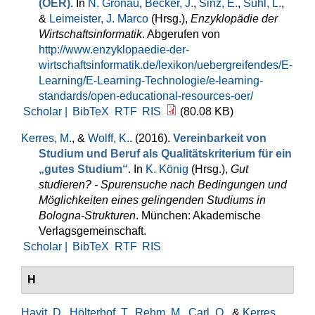
(OER)
. In
N. Gronau
,
Becker, J.
,
Sinz, E.
,
Suhl, L.
,
&
Leimeister, J. Marco
(Hrsg.)
,
Enzyklopädie der
Wirtschaftsinformatik
. Abgerufen von
http://www.enzyklopaedie-der-
wirtschaftsinformatik.de/lexikon/uebergreifendes/E-
Learning/E-Learning-Technologie/e-learning-
standards/open-educational-resources-oer/
Scholar |
BibTeX
RTF
RIS
(80.08 KB)
Kerres, M.
, &
Wolff, K.
. (2016).
Vereinbarkeit von
Studium und Beruf als Qualitätskriterium für ein
„gutes Studium“
. In
K. König
(Hrsg.)
,
Gut
studieren? - Spurensuche nach Bedingungen und
Möglichkeiten eines gelingenden Studiums in
Bologna-Strukturen
. München: Akademische
Verlagsgemeinschaft.
Scholar |
BibTeX
RTF
RIS
H
Hayit, D.
,
Hölterhof, T.
,
Rehm, M.
,
Carl, O.
, &
Kerres,