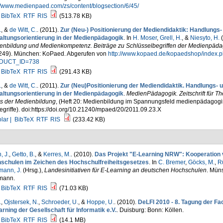
//www.medienpaed.com/zs/content/blogsection/6/45/
BibTeX
RTF
RIS
(513.78 KB)
.
, &
de Witt, C.
. (2011).
Zur (Neu-) Positionierung der Mediendidaktik: Handlungs-
altungsorientierung in der Medienpädagogik
. In
H. Moser
,
Grell, H.
, &
Niesyto, H.
(
enbildung und Medienkompetenz. Beiträge zu Schlüsselbegriffen der Medienpäda
249). München: KoPaed. Abgerufen von
http://www.kopaed.de/kopaedshop/index.
DUCT_ID=738
BibTeX
RTF
RIS
(291.43 KB)
.
, &
de Witt, C.
. (2011).
Zur (Neu)Positionierung der Mediendidaktik. Handlungs- 
altungsorientierung in der Medienpädagogik
.
MedienPädagogik. Zeitschrift für Th
is der Medienbildung
, (Heft 20: Medienbildung im Spannungsfeld medienpädagogi
egriffe). doi:https://doi.org/10.21240/mpaed/20/2011.09.23.X
lar |
BibTeX
RTF
RIS
(233.42 KB)
, J.
,
Getto, B.
, &
Kerres, M.
. (2010).
Das Projekt "E-Learning NRW": Kooperation
schulen im Zeichen des Hochschulfreiheitsgesetzes
. In
C. Bremer
,
Göcks, M.
,
Rü
mann, J.
(Hrsg.)
,
Landesinitiativen für E-Learning an deutschen Hochschulen
. Müns
mann.
BibTeX
RTF
RIS
(71.03 KB)
.
,
Ojstersek, N.
,
Schroeder, U.
, &
Hoppe, U.
. (2010).
DeLFI 2010 - 8. Tagung der F
rning der Gesellschaft für Informatik e.V.
. Duisburg: Bonn: Köllen.
BibTeX
RTF
RIS
(14.1 MB)