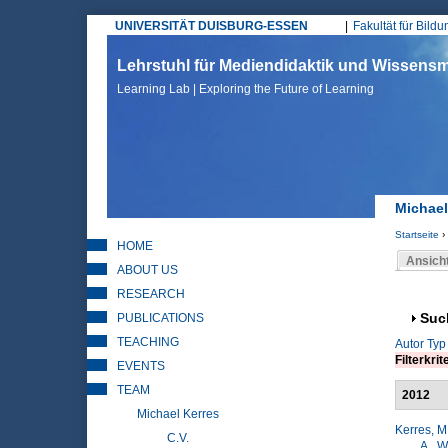
UNIVERSITÄT DUISBURG-ESSEN
Fakultät für Bild
Hauptmenü
Lehrstuhl für Mediendidaktik und Wissen
Learning Lab | Exploring the Future of Learning
Michael
Startseite
›
HOME
Sie sin
Ansich
ABOUT US
Haupt
RESEARCH
PUBLICATIONS
Anz
Suc
TEACHING
Autor
Typ
Filterkrit
EVENTS
TEAM
2012
Michael Kerres
Kerres, M
C.V.
A.
,
W