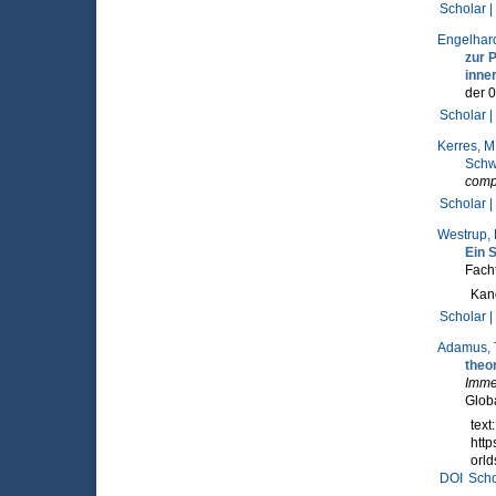
Scholar |
Engelhard
zur 
inne
der 
Scholar |
Kerres, M
Sch
comp
Scholar |
Westrup, 
Ein 
Facht
Kand
Scholar |
Adamus, 
theo
Imme
Glob
text
htt
orl
DOI
Scho