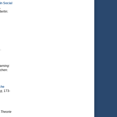
n Social
,
erlin:
e
.
arning:
nchen:
che
ng
, 173-
 Theorie