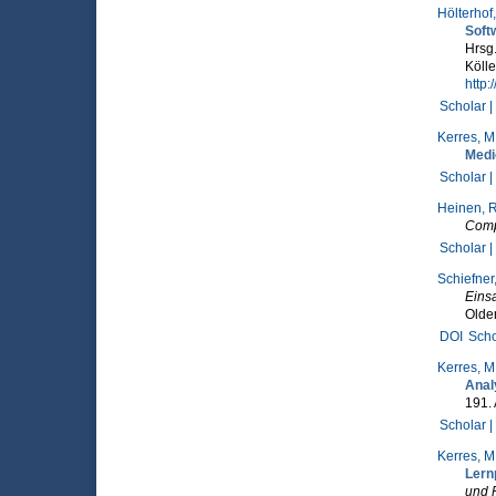
Hölterhof,
Soft
Hrsg
Köll
http
Scholar |
Kerres, M
Medi
Scholar |
Heinen, R
Compu
Scholar |
Schiefner
Einsa
Olde
DOI
Scho
Kerres, M
Anal
191.
Scholar |
Kerres, M
Lern
und 