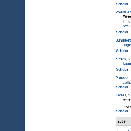
Scholar |
Preussler,
Bildu
Innsb
http
Scholar |
Bündgens
Juge
Scholar |
Kerres, M
koop
Scholar |
Preussler,
colla
Scholar |
Kerres, M
medi
www.
Scholar |
2009