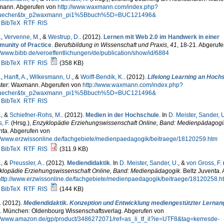
ann. Abgerufen von
http://www.waxmann.com/index.php?
uecher&tx_p2waxmann_pi1%5Bbuch%5D=BUC121496&
BibTeX
RTF
RIS
.
,
Vervenne, M.
, &
Westrup, D.
. (2012).
Lernen mit Web 2.0 im Handwerk in einer
unity of Practice
.
Berufsbildung in Wissenschaft und Praxis
,
41
, 18-21. Abgeruf
//www.bibb.de/veroeffentlichungen/de/publication/show/id/6884
BibTeX
RTF
RIS
(358 KB)
.
,
Hanft, A.
,
Wilkesmann, U.
, &
Wolff-Bendik, K.
. (2012).
Lifelong Learning an Hoch
ter: Waxmann. Abgerufen von
http://www.waxmann.com/index.php?
uecher&tx_p2waxmann_pi1%5Bbuch%5D=BUC121496&
BibTeX
RTF
RIS
.
, &
Schiefner-Rohs, M.
. (2012).
Medien in der Hochschule
. In
D. Meister
,
Sander, U
, F.
(Hrsg.)
,
Enzyklopädie Erziehungswissenschaft Online, Band: Medienpädagogi
nta. Abgerufen von
://www.erzwissonline.de/fachgebiete/medienpaedagogik/beitraege/18120259.htm
BibTeX
RTF
RIS
(311.9 KB)
.
, &
Preussler, A.
. (2012).
Mediendidaktik
. In
D. Meister
,
Sander, U.
, &
von Gross, F.
klopädie Erziehungswissenschaft Online, Band: Medienpädagogik
. Beltz Juventa.
http://www.erzwissonline.de/fachgebiete/medienpaedagogik/beitraege/18120258.h
BibTeX
RTF
RIS
(144 KB)
. (2012).
Mediendidaktik. Konzeption und Entwicklung mediengestützter Lernan
.). München: Oldenbourg Wissenschaftsverlag. Abgerufen von
://www.amazon.de/gp/product/3486272071/ref=as_li_tf_il?ie=UTF8&tag=kerresde-