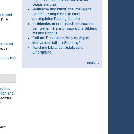
Digitalisierung
Natürliche und künstliche Intelligenz:
„Verteilte Kompetenz“ in einer
nds und
postdigitalen Bildungstheorie
 P.
, &
Problemlösen in künstlich-intelligenten
Lernwelten: Transformatorische Bildung
mit und über KI
Cultural Resistance: Why do digital
innovations fail - in Germany?
diengang
.
Teaching Libraries: Didaktische
ehre
.
Einordnung
ochschull
more ...
elling,
Rohland,
aft für
n
 New