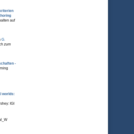
riterien
thoring
halten auf
n
G.
ch zum
chaften -
rning
l worlds:
shey: IGI
al_W