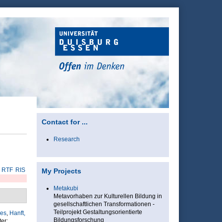
Contact for ...
Research
RTF
RIS
My Projects
Metakubi
Metavorhaben zur Kulturellen Bildung in
gesellschaftlichen Transformationen -
Teilprojekt Gestaltungsorientierte
res
,
Hanft,
Bildungsforschung
er: