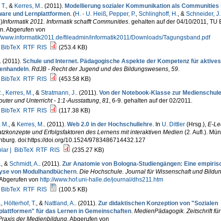
 T.
, &
Kerres, M.
. (2011).
Modellierung sozialer Kommunikation als Communities i
ware und Lernplattformen
. (
H. - U. Heiß
,
Pepper, P.
,
Schlinghoff, H.
, &
Schneider, J.
.
)
Informatik 2011. Informatik schafft Communities
. gehalten auf der 04/10/2011, TU B
en. Abgerufen von
://www.informatik2011.de/fileadmin/informatik2011/Downloads/Tagungsband.pdf
BibTeX
RTF
RIS
(253.4 KB)
. (2011).
Schule und Internet. Pädagogische Aspekte der Kompetenz für aktives
enhandeln
.
RdJB - Recht der Jugend und des Bildungswesens
,
59
.
BibTeX
RTF
RIS
(453.58 KB)
.
,
Kerres, M.
, &
Stratmann, J.
. (2011).
Von der Notebook-Klasse zur Medienschul
ter und Unterricht - 1:1-Ausstattung
,
81
, 6-9. gehalten auf der 02/2011.
BibTeX
RTF
RIS
(117.38 KB)
, M.
, &
Kerres, M.
. (2011).
Web 2.0 in der Hochschullehre
. In
U. Dittler
(Hrsg.)
,
E-Le
tzkonzepte und Erfolgsfaktoren des Lernens mit interaktiven Medien
(2. Aufl.). Mü
nburg. doi:https://doi.org/10.1524/9783486714432.127
lar |
BibTeX
RTF
RIS
(235.27 KB)
.
, &
Schmidt, A.
. (2011).
Zur Anatomie von Bologna-Studiengängen: Eine empiris
yse von Modulhandbüchern
.
Die Hochschule. Journal für Wissenschaft und Bildu
 Abgerufen von
http://www.hof.uni-halle.de/journal/dhs211.htm
BibTeX
RTF
RIS
(100.5 KB)
.
,
Hölterhof, T.
, &
Nattland, A.
. (2011).
Zur didaktischen Konzeption von "Sozialen
plattformen" für das Lernen in Gemeinschaften
.
MedienPädagogik. Zeitschrift für
Praxis der Medienbildung
. Abgerufen von