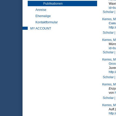
Publikationen
Waxm
id=b
Anreise
Scholar |
Ehemalige
Kerres, M
Kontaktformular
Comm
http:
MY ACCOUNT
Scholar |
Kerres, M
Müns
id=b
Scholar |
Kerres, M
Gross
Juve
http
Scholar |
Kerres, M
Enzy
von
Scholar |
Kerres, M
Aufl
http