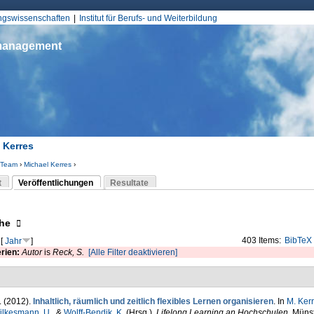
Jump to Navigation
ungswissenschaften
Institut für Berufs- und Weiterbildung
smanagement
 Kerres
Team
›
Michael Kerres
›
d hier
t
Veröffentlichungen
Resultate
(aktiver Reiter)
-Reiter
eigen
he
403 Items:
BibTeX
[
Jahr
]
erien:
Autor
is
Reck, S.
[Alle Filter deaktivieren]
. (2012).
Inhaltlich, räumlich und zeitlich flexibles Lernen organisieren
. In
M. Ker
ilkesmann, U.
, &
Wolff-Bendik, K.
(Hrsg.)
,
Lifelong Learning an Hochschulen
. Münst