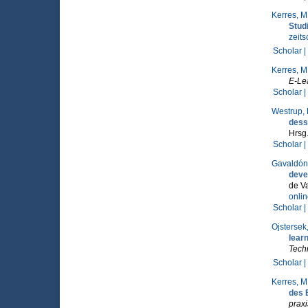
Kerres, M
Stud
zeits
Scholar |
Kerres, M
E-Le
Scholar |
Westrup, 
dess
Hrsg
Scholar |
Gavaldón,
deve
de V
onli
Scholar |
Ojstersek,
lear
Tech
Scholar |
Kerres, M
des 
praxi