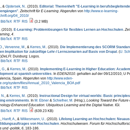
.
, &
Ojstersek, N.
. (2010).
Editorial: Themenheft "E-Learning in berufsbegleitend
iengängen"
.
Zeitschrift für E-Learning
. Abgerufen von
http://www.e-learning-
chrift.org/04_2010/
BibTeX
RTF
RIS
(3.2 MB)
. (2010).
E-Learning: Problemlösungen für flexibles Lernen an Hochschulen
.
Zeit
arning
,
4
.
BibTeX
RTF
RIS
D.
,
Vervenne, M.
, &
Kerres, M.
. (2010).
Die Implementierung des SCORM Standar
en Implikation für zukünftige Lehr-/ Lernszenarien auf Basis von Drupal
. (
U. Sch
.
)
DeLFI
. Duisburg: Logos.
BibTeX
RTF
RIS
 G.
, &
Kerres, M.
. (2010).
Implementing E-Learning in Higher Education: Academi
lopment at spanish universities
. In
EDEN2010
. gehalten auf der 09/12/2010, U P
alencia, Spain. Abgerufen von
http://www.eden-
ne.org/system/files/Annual_2010_Valencia_BOA.pdf
BibTeX
RTF
RIS
 N.
, &
Kerres, M.
. (2010).
Instructional Design for virtual worlds: Basic principles
ning environments
. In
M. Ebner
&
Schiefner, M.
(Hrsg.)
,
Looking Toward the Future 
nology-Enhanced Education: Ubiquitous Learning and the Digital Native
. IGI.
BibTeX
RTF
RIS
(639.23 KB)
.
,
Hanft, A.
, &
Wilkesmann, U.
. (2010).
Lifelong Learning an Hochschulen: Neuaus
Bildungsauftrages von Hochschulen
.
Hochschulwesen. Forum für Hochschulforsc
s und -politik
,
6
, 183-186.