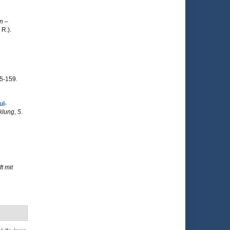
n –
 R.).
55-159.
l­
cklung
,
5
.
t mit