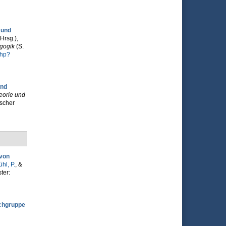
 und
Hrsg.)
,
gogik
(S.
php?
und
eorie und
scher
 von
hl, P.
, &
ter:
achgruppe