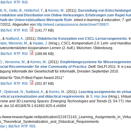
BibTeX
RTF
RIS
t, N.
,
Getto, B.
,
Hölterhof, T.
, &
Kerres, M.
. (2011).
Darstellung von Entscheidungsk
Produktion und Distribution von Online-Vorlesungen. Erfahrungen zum Rapid Au
rhalb der Universitätsallianz Metropole Ruhr
.
eleed e-learning & education
,
7
. ge
07/2011. Abgerufen von
http://eleed.campussource.de/archive/7/3067/
BibTeX
RTF
RIS
(141.77 KB)
.
, &
Nattland, A.
. (2011).
Didaktische Konzeption von CSCL-Lernarrangements
. I
wabe
,
Wessner, M.
, &
Haake, J.
(Hrsg.)
,
CSCL-Kompendium 2.0: Lehr- und Handbu
uterunterstützten kooperativen Lernen
(2. Aufl.). München: Oldenbourg.
BibTeX
RTF
RIS
(189.66 KB)
D.
,
Vervenne, M.
, &
Kerres, M.
. (2011).
Empfehlungssysteme für Wissensgemeins
Social Recommender für eine Community of Practice
.
Delfi
. DeLFI 2011. 9. e-Lea
agung Informatik der Gesellschaft für Informatik, Dresden September 2010.
idat für "DeLFI-Best Paper Award 2011"
BibTeX
RTF
RIS
(201.97 KB)
T.
,
Ojstersek, N.
,
Nattland, A.
, &
Kerres, M.
. (2011).
Learning assignments im virtua
retical systematization and didactical requirements
. In
S. Hai-Jew
(Hrsg.)
,
Virtual
rsive and 3D Learning Spaces: Emerging Technologies and Trends
(S. 54-77). Her
al. doi:10.4018/978-1-61692-825-4.ch004
:
ps://www.researchgate.net/publication/221672143_Learning_Assignments_in_Virtu
ds_Theoretical_Systematization_and_Didactical_Requirements
lar |
BibTeX
RTF
RIS