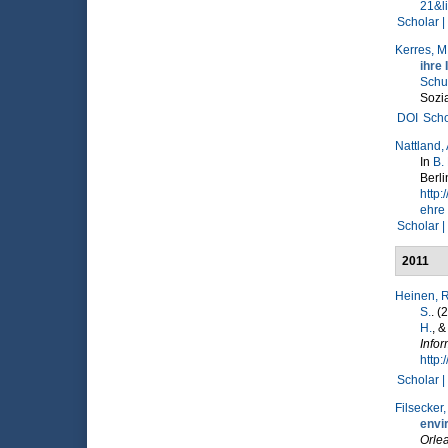
21&l
Scholar |
Kerres, M
ihre
Schu
Sozia
DOI
Scho
Nattland, 
In
B.
Berl
http
ehre
Scholar |
2011
Heinen, R
S.
. (
H.
, 
Infor
http:
Scholar |
Filsecker,
envi
Orle