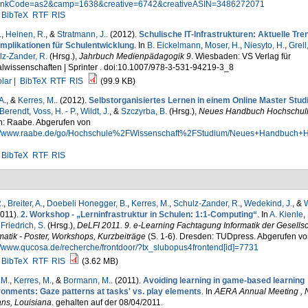
inkCode=as2&camp=1638&creative=6742&creativeASIN=3486272071
BibTeX
RTF
RIS
.
,
Heinen, R.
, &
Stratmann, J.
. (2012).
Schulische IT‐Infrastrukturen: Aktuelle Tre
 Implikationen für Schulentwicklung
. In
B. Eickelmann
,
Moser, H.
,
Niesyto, H.
,
Grell,
lz-Zander, R.
(Hrsg.)
,
Jahrbuch Medienpädagogik 9
. Wiesbaden: VS Verlag für
lwissenschaften | Sprinter . doi:10.1007/978-3-531-94219-3_8
lar |
BibTeX
RTF
RIS
(99.9 KB)
A.
, &
Kerres, M.
. (2012).
Selbstorganisiertes Lernen in einem Online Master Stu
 Berendt
,
Voss, H. - P.
,
Wildt, J.
, &
Szczyrba, B.
(Hrsg.)
,
Neues Handbuch Hochschull
in: Raabe. Abgerufen von
://www.raabe.de/go/Hochschule%2FWissenschaft%2FStudium/Neues+Handbuch+H
BibTeX
RTF
RIS
.
,
Breiter, A.
,
Doebeli Honegger, B.
,
Kerres, M.
,
Schulz-Zander, R.
,
Wedekind, J.
, &
W
2011).
2. Workshop - „Lerninfrastruktur in Schulen: 1:1-Computing“
. In
A. Kienle
,
&
Friedrich, S.
(Hrsg.)
,
DeLFI 2011. 9. e-Learning Fachtagung Informatik der Gesellsch
matik - Poster, Workshops, Kurzbeiträge
(S. 1-6). Dresden: TUDpress. Abgerufen vo
//www.qucosa.de/recherche/frontdoor/?tx_slubopus4frontend[id]=7731
BibTeX
RTF
RIS
(3.62 MB)
 M.
,
Kerres, M.
, &
Bormann, M.
. (2011).
Avoiding learning in game-based learning
ronments: Gaze patterns at tasks' vs. play elements
. In
AERA Annual Meeting ,
ans, Louisiana
. gehalten auf der 08/04/2011.