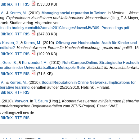
BibTeX
RTF
RIS
(533.33 KB)
 A.
, &
Kerres, M.
. (2010).
Managing social reputation in Twitter
. In
Medien – Wisse
ng: Explorationen visualisierter und kollaborativer Wissensräume
(Hug, T. & Mayer,
ruck: Studienverlag. Abgerufen von
://media.brainity.com/uibk2/amab2010/images/down/MWB09_Proceedings.pdf
BibTeX
RTF
RIS
(247.83 KB)
-Kosten, J.
, &
Kerres, M.
. (2010).
Öffnung von Hochschule: Auch für Kinder und
ndliche?
.
Hochschulwesen. Forum für Hochschulforschung, -praxis und -politik
, 1
BibTeX
RTF
RIS
(102.99 KB)
.
,
Getto, B.
, &
Kunzendorf, M.
. (2010).
RuhrCampusOnline: Strategische Hochschu
eration in der Universitätsallianz Metropole Ruhr
.
Zeitschrift für Hochschulentwi
BibTeX
RTF
RIS
(71.5 KB)
 A.
, &
Kerres, M.
. (2010).
Social Reputation in Online Networks. Implications for
borative learning
. gehalten auf der 25/10/2010, Helsinki, Finland.
BibTeX
RTF
RIS
. (2010).
Vorwort
. In
T. Saum
(Hrsg.)
,
Kooperatives Lernen mit Zeitungen (Lehrerhef
enpädagogischen Begleitmaterialien zum ZEUS-Projekt)
. Essen: WAZ.
zeitungszeit.nrw.de
BibTeX
RTF
RIS