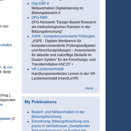
Digi-EBF-II
Metavorhaben Digitalisierung im
Bildungsbereich II
DFG-DBR
DFG-Netzwerk "Design-Based Research
en von
als methodologischer Rahmen in der
Bildungsforschung"
ASPE - kompetenzorientierte Prüfungen
„ASPE - Digitale Workbench für
schulen
.
kompetenzorientierte Prüfungsaufgaben
und Abschlussprüfungen – Assessments
für aktuelle und zukünftige Bedarfe im
Dualen System“ für die Forschungs- und
Transferinitiative ASCOT +
.
, &
von
VR-Lackierwerkstatt
k
. Beltz
Handlungsorientiertes Lernen in der VR-
Lackierwerkstatt (HandLeVR)
more ...
(Hrsg.)
,
 Abgerufen
My Publications
tm
Begleit- und Metavorhaben in der
Bildungsforschung
gebote
(3.
Einordnung: Bildungsforschung und -
praxis in Verhältnissen „Gestaltender
Bildungsforschung“ im Kontext der