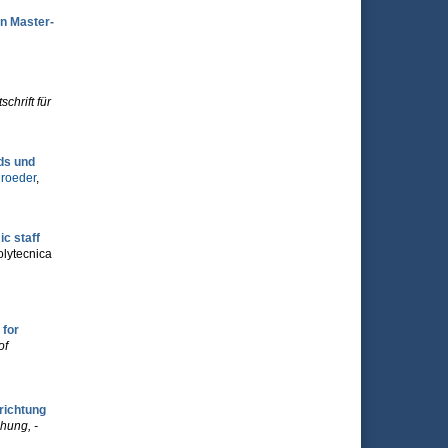
en Master-
schrift für
ds und
roeder
,
c staff
olytecnica
 for
of
richtung
hung, -